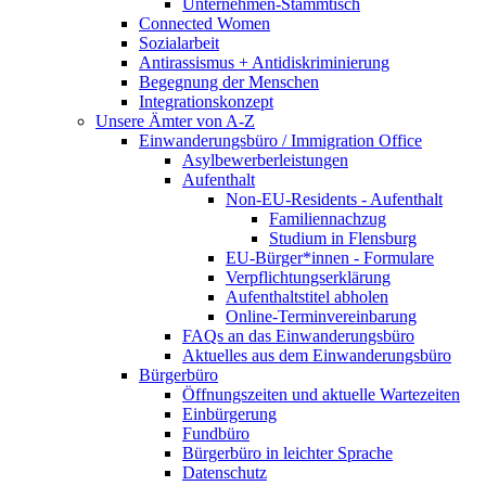
Unternehmen-Stammtisch
Connected Women
Sozialarbeit
Antirassismus + Antidiskriminierung
Begegnung der Menschen
Integrationskonzept
Unsere Ämter von A-Z
Einwanderungsbüro / Immigration Office
Asylbewerberleistungen
Aufenthalt
Non-EU-Residents - Aufenthalt
Familiennachzug
Studium in Flensburg
EU-Bürger*innen - Formulare
Verpflichtungserklärung
Aufenthaltstitel abholen
Online-Terminvereinbarung
FAQs an das Einwanderungsbüro
Aktuelles aus dem Einwanderungsbüro
Bürgerbüro
Öffnungszeiten und aktuelle Wartezeiten
Einbürgerung
Fundbüro
Bürgerbüro in leichter Sprache
Datenschutz