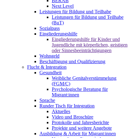
BERAB
Next Level
Leistungen für Bildung und Teilhabe
Leistungen für Bildung und Teilhabe
(BuT)
Sozialpass
Eingliederungshilfe
Eingliederungshilfe für Kinder und
Jugendliche mit körperlichen, geistigen
oder Sinnesbeeinträchtigungen
Wohngeld
Beschäftigung und Qualifizierung
Flucht & Integration
Gesundheit
Weibliche Genitalverstümmelung
(FGM/C)
Psychologische Beratung für
Migrant:innen
Sprache
Runder Tisch für Integration
Aktuelles
Video und Broschüre
Protokolle und Jahresberichte
Projekte und weitere Angebote
Ausbildung & Arbeit für Migrant:innen