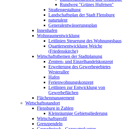
Rundweg "Grünes Hufeisen"
Straßengestaltung
Landschaftsplan der Stadt Flensburg
naturtalent
Generalentwässerungsplan
Innenhafen
Wohnraumentwicklung
Leitlinien Steuerung des Wohnungsbaus
Quartiersentwicklung Weiche
(Friedenskirche)
Wirtschaftsthemen der Stadtplanung
Zentren- und Einzelhandelskonzept
Erweiterung des Gewerbegebietes
Westerallee
Hafen
Ferienwohnungskonzept
Leitlinien zur Entwicklung von
Gewerbeflächen
Flächenmanagement
Wirtschaftsstandort
Flensburg in Zahlen
Kleinräumige Gebietsgliederung
Wirtschaftsprofil
Grenzpendeln
Grenzdreieck - Grænsetrekanten