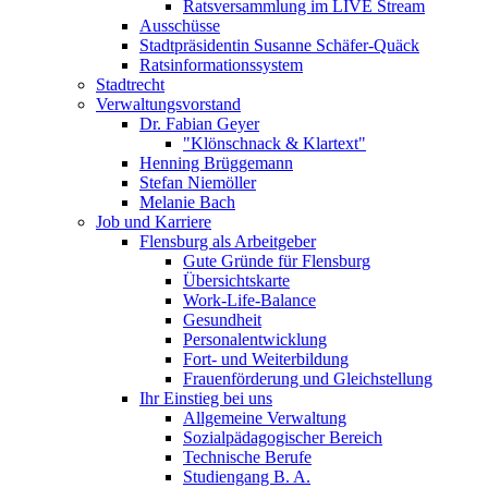
Ratsversammlung im LIVE Stream
Ausschüsse
Stadtpräsidentin Susanne Schäfer-Quäck
Ratsinformationssystem
Stadtrecht
Verwaltungsvorstand
Dr. Fabian Geyer
"Klönschnack & Klartext"
Henning Brüggemann
Stefan Niemöller
Melanie Bach
Job und Karriere
Flensburg als Arbeitgeber
Gute Gründe für Flensburg
Übersichtskarte
Work-Life-Balance
Gesundheit
Personalentwicklung
Fort- und Weiterbildung
Frauenförderung und Gleichstellung
Ihr Einstieg bei uns
Allgemeine Verwaltung
Sozialpädagogischer Bereich
Technische Berufe
Studiengang B. A.