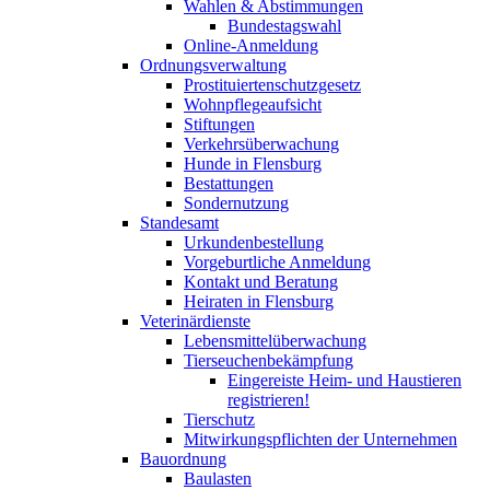
Wahlen & Abstimmungen
Bundestagswahl
Online-Anmeldung
Ordnungsverwaltung
Prostituiertenschutzgesetz
Wohnpflegeaufsicht
Stiftungen
Verkehrsüberwachung
Hunde in Flensburg
Bestattungen
Sondernutzung
Standesamt
Urkundenbestellung
Vorgeburtliche Anmeldung
Kontakt und Beratung
Heiraten in Flensburg
Veterinärdienste
Lebensmittelüberwachung
Tierseuchenbekämpfung
Eingereiste Heim- und Haustieren
registrieren!
Tierschutz
Mitwirkungspflichten der Unternehmen
Bauordnung
Baulasten