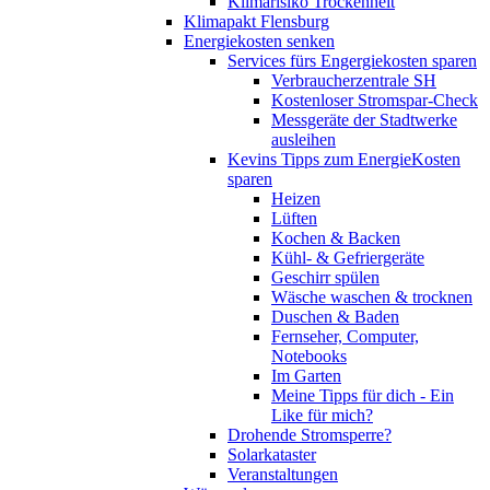
Klimarisiko Trockenheit
Klimapakt Flensburg
Energiekosten senken
Services fürs Engergiekosten sparen
Verbraucherzentrale SH
Kostenloser Stromspar-Check
Messgeräte der Stadtwerke
ausleihen
Kevins Tipps zum EnergieKosten
sparen
Heizen
Lüften
Kochen & Backen
Kühl- & Gefriergeräte
Geschirr spülen
Wäsche waschen & trocknen
Duschen & Baden
Fernseher, Computer,
Notebooks
Im Garten
Meine Tipps für dich - Ein
Like für mich?
Drohende Stromsperre?
Solarkataster
Veranstaltungen