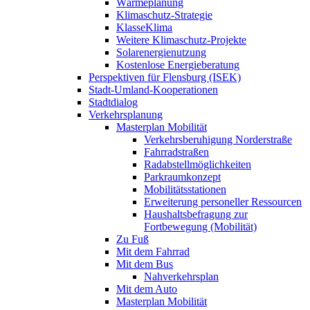
Wärmeplanung
Klimaschutz-Strategie
KlasseKlima
Weitere Klimaschutz-Projekte
Solarenergienutzung
Kostenlose Energieberatung
Perspektiven für Flensburg (ISEK)
Stadt-Umland-Kooperationen
Stadtdialog
Verkehrsplanung
Masterplan Mobilität
Verkehrsberuhigung Norderstraße
Fahrradstraßen
Radabstellmöglichkeiten
Parkraumkonzept
Mobilitätsstationen
Erweiterung personeller Ressourcen
Haushaltsbefragung zur
Fortbewegung (Mobilität)
Zu Fuß
Mit dem Fahrrad
Mit dem Bus
Nahverkehrsplan
Mit dem Auto
Masterplan Mobilität