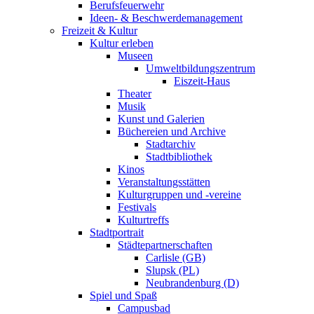
Berufsfeuerwehr
Ideen- & Beschwerdemanagement
Freizeit & Kultur
Kultur erleben
Museen
Umweltbildungszentrum
Eiszeit-Haus
Theater
Musik
Kunst und Galerien
Büchereien und Archive
Stadtarchiv
Stadtbibliothek
Kinos
Veranstaltungsstätten
Kulturgruppen und -vereine
Festivals
Kulturtreffs
Stadtportrait
Städtepartnerschaften
Carlisle (GB)
Slupsk (PL)
Neubrandenburg (D)
Spiel und Spaß
Campusbad