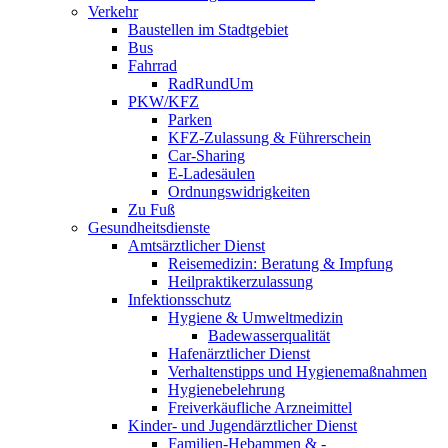
Verkehr
Baustellen im Stadtgebiet
Bus
Fahrrad
RadRundUm
PKW/KFZ
Parken
KFZ-Zulassung & Führerschein
Car-Sharing
E-Ladesäulen
Ordnungswidrigkeiten
Zu Fuß
Gesundheitsdienste
Amtsärztlicher Dienst
Reisemedizin: Beratung & Impfung
Heilpraktikerzulassung
Infektionsschutz
Hygiene & Umweltmedizin
Badewasserqualität
Hafenärztlicher Dienst
Verhaltenstipps und Hygienemaßnahmen
Hygienebelehrung
Freiverkäufliche Arzneimittel
Kinder- und Jugendärztlicher Dienst
Familien-Hebammen & -