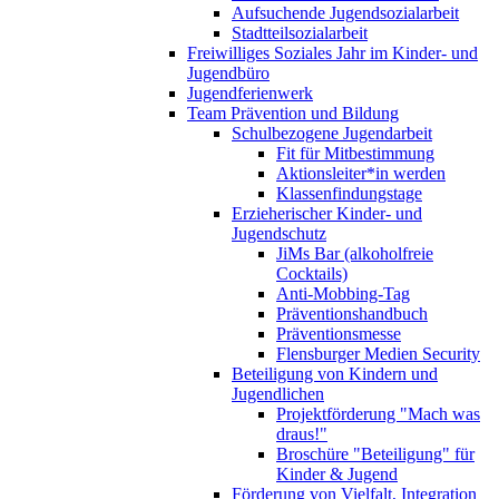
Aufsuchende Jugendsozialarbeit
Stadtteilsozialarbeit
Freiwilliges Soziales Jahr im Kinder- und
Jugendbüro
Jugendferienwerk
Team Prävention und Bildung
Schulbezogene Jugendarbeit
Fit für Mitbestimmung
Aktionsleiter*in werden
Klassenfindungstage
Erzieherischer Kinder- und
Jugendschutz
JiMs Bar (alkoholfreie
Cocktails)
Anti-Mobbing-Tag
Präventionshandbuch
Präventionsmesse
Flensburger Medien Security
Beteiligung von Kindern und
Jugendlichen
Projektförderung "Mach was
draus!"
Broschüre "Beteiligung" für
Kinder & Jugend
Förderung von Vielfalt, Integration