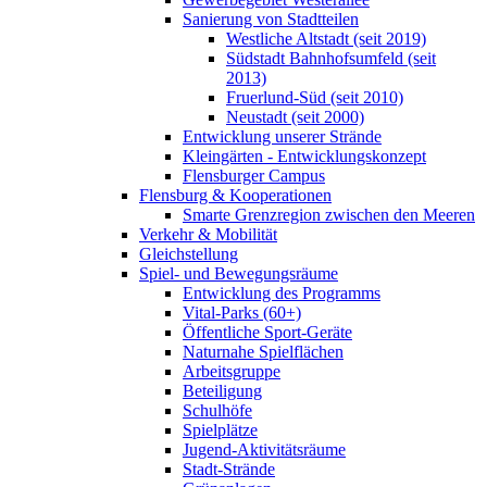
Sanierung von Stadtteilen
Westliche Altstadt (seit 2019)
Südstadt Bahnhofsumfeld (seit
2013)
Fruerlund-Süd (seit 2010)
Neustadt (seit 2000)
Entwicklung unserer Strände
Kleingärten - Entwicklungskonzept
Flensburger Campus
Flensburg & Kooperationen
Smarte Grenzregion zwischen den Meeren
Verkehr & Mobilität
Gleichstellung
Spiel- und Bewegungsräume
Entwicklung des Programms
Vital-Parks (60+)
Öffentliche Sport-Geräte
Naturnahe Spielflächen
Arbeitsgruppe
Beteiligung
Schulhöfe
Spielplätze
Jugend-Aktivitätsräume
Stadt-Strände