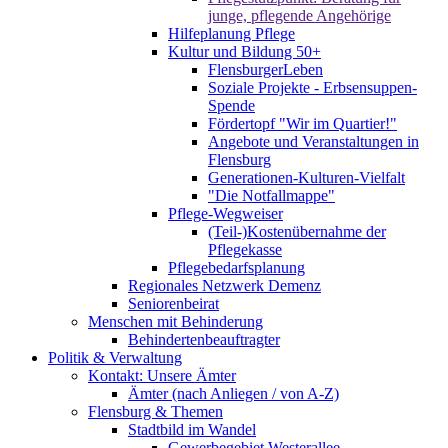
junge, pflegende Angehörige
Hilfeplanung Pflege
Kultur und Bildung 50+
FlensburgerLeben
Soziale Projekte - Erbsensuppen-
Spende
Fördertopf "Wir im Quartier!"
Angebote und Veranstaltungen in
Flensburg
Generationen-Kulturen-Vielfalt
"Die Notfallmappe"
Pflege-Wegweiser
(Teil-)Kostenübernahme der
Pflegekasse
Pflegebedarfsplanung
Regionales Netzwerk Demenz
Seniorenbeirat
Menschen mit Behinderung
Behindertenbeauftragter
Politik & Verwaltung
Kontakt: Unsere Ämter
Ämter (nach Anliegen / von A-Z)
Flensburg & Themen
Stadtbild im Wandel
Gewerbegebiet Westerallee