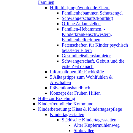
Familien
Hilfe für junge/werdende Eltern
Familienhebammen Schutzengel
Schwangerschafts(konflikt)
Offene Anlaufstellen
Familien-Hebammen, -
Kinderkrankenschwestern,
Familienhelfer:innen
Patenschaften für Kinder psychisch
belasteter Eltern
Gesundheitsdienstanbieter
Schwangerschaft, Geburt und die
erste Zeit danach
Informationen für Fachkräfte
5 Alltagstipps zum Wohlfühlen &
Abschalten
Präventionshandbuch
Konzept der Frühen Hilfen
Hilfe zur Erziehung
Kinderfreundliche Kommune
Kinderbetreuung: Kitas & Kindertagespflege
Kindertagesstätten
Städtische Kindertagesstätten
Alter Kupfermühlenweg
Stuhrsallee