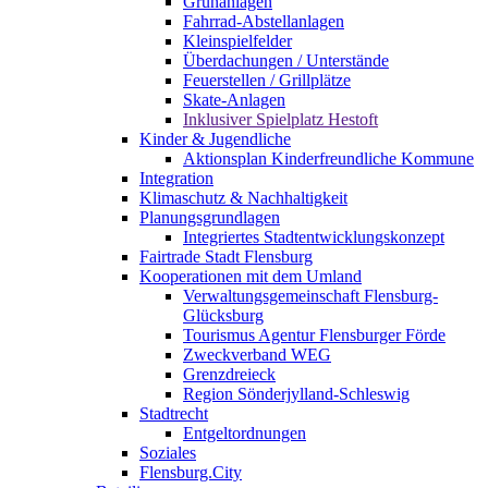
Grünanlagen
Fahrrad-Abstellanlagen
Kleinspielfelder
Überdachungen / Unterstände
Feuerstellen / Grillplätze
Skate-Anlagen
Inklusiver Spielplatz Hestoft
Kinder & Jugendliche
Aktionsplan Kinderfreundliche Kommune
Integration
Klimaschutz & Nachhaltigkeit
Planungsgrundlagen
Integriertes Stadtentwicklungskonzept
Fairtrade Stadt Flensburg
Kooperationen mit dem Umland
Verwaltungsgemeinschaft Flensburg-
Glücksburg
Tourismus Agentur Flensburger Förde
Zweckverband WEG
Grenzdreieck
Region Sönderjylland-Schleswig
Stadtrecht
Entgeltordnungen
Soziales
Flensburg.City