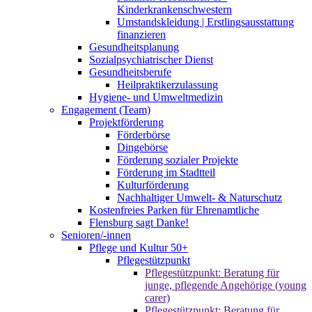
Kinderkrankenschwestern
Umstandskleidung | Erstlingsausstattung
finanzieren
Gesundheitsplanung
Sozialpsychiatrischer Dienst
Gesundheitsberufe
Heilpraktikerzulassung
Hygiene- und Umweltmedizin
Engagement (Team)
Projektförderung
Förderbörse
Dingebörse
Förderung sozialer Projekte
Förderung im Stadtteil
Kulturförderung
Nachhaltiger Umwelt- & Naturschutz
Kostenfreies Parken für Ehrenamtliche
Flensburg sagt Danke!
Senioren/-innen
Pflege und Kultur 50+
Pflegestützpunkt
Pflegestützpunkt: Beratung für
junge, pflegende Angehörige (young
carer)
Pflegestützpunkt: Beratung für