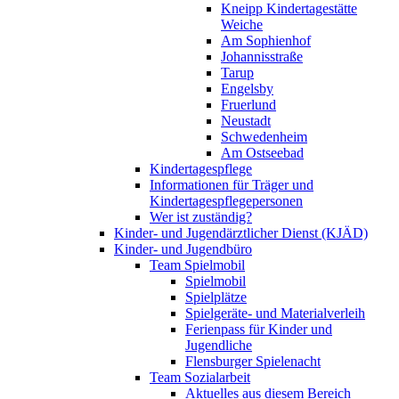
Kneipp Kindertagestätte
Weiche
Am Sophienhof
Johannisstraße
Tarup
Engelsby
Fruerlund
Neustadt
Schwedenheim
Am Ostseebad
Kindertagespflege
Informationen für Träger und
Kindertagespflegepersonen
Wer ist zuständig?
Kinder- und Jugendärztlicher Dienst (KJÄD)
Kinder- und Jugendbüro
Team Spielmobil
Spielmobil
Spielplätze
Spielgeräte- und Materialverleih
Ferienpass für Kinder und
Jugendliche
Flensburger Spielenacht
Team Sozialarbeit
Aktuelles aus diesem Bereich