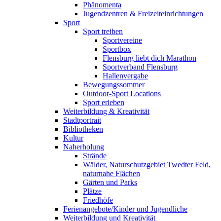
Phänomenta
Jugendzentren & Freizeiteinrichtungen
Sport
Sport treiben
Sportvereine
Sportbox
Flensburg liebt dich Marathon
Sportverband Flensburg
Hallenvergabe
Bewegungssommer
Outdoor-Sport Locations
Sport erleben
Weiterbildung & Kreativität
Stadtportrait
Bibliotheken
Kultur
Naherholung
Strände
Wälder, Naturschutzgebiet Twedter Feld,
naturnahe Flächen
Gärten und Parks
Plätze
Friedhöfe
Ferienangebote/Kinder und Jugendliche
Weiterbildung und Kreativität