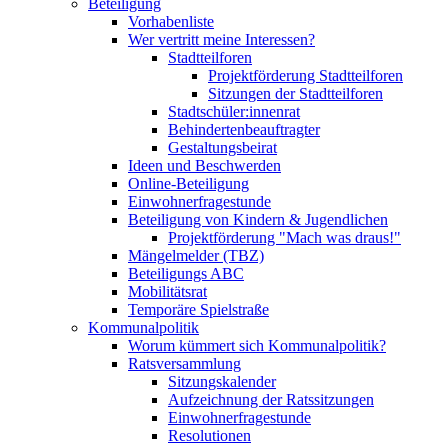
Beteiligung
Vorhabenliste
Wer vertritt meine Interessen?
Stadtteilforen
Projektförderung Stadtteilforen
Sitzungen der Stadtteilforen
Stadtschüler:innenrat
Behindertenbeauftragter
Gestaltungsbeirat
Ideen und Beschwerden
Online-Beteiligung
Einwohnerfragestunde
Beteiligung von Kindern & Jugendlichen
Projektförderung "Mach was draus!"
Mängelmelder (TBZ)
Beteiligungs ABC
Mobilitätsrat
Temporäre Spielstraße
Kommunalpolitik
Worum kümmert sich Kommunalpolitik?
Ratsversammlung
Sitzungskalender
Aufzeichnung der Ratssitzungen
Einwohnerfragestunde
Resolutionen