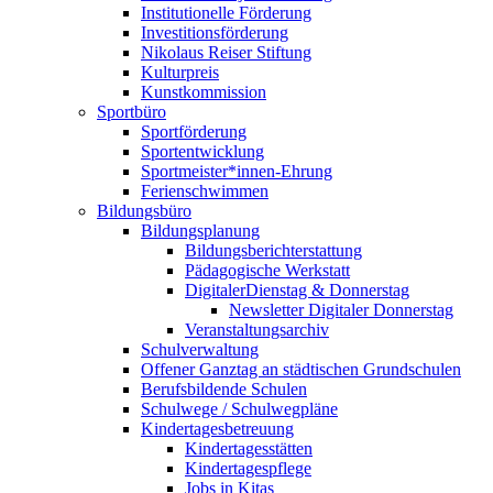
Institutionelle Förderung
Investitionsförderung
Nikolaus Reiser Stiftung
Kulturpreis
Kunstkommission
Sportbüro
Sportförderung
Sportentwicklung
Sportmeister*innen-Ehrung
Ferienschwimmen
Bildungsbüro
Bildungsplanung
Bildungsberichterstattung
Pädagogische Werkstatt
DigitalerDienstag & Donnerstag
Newsletter Digitaler Donnerstag
Veranstaltungsarchiv
Schulverwaltung
Offener Ganztag an städtischen Grundschulen
Berufsbildende Schulen
Schulwege / Schulwegpläne
Kindertagesbetreuung
Kindertagesstätten
Kindertagespflege
Jobs in Kitas