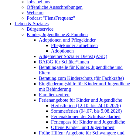
Jobs bei uns
Öffentliche Ausschreibungen
Webcam
Podcast "FlensFrequenz"
Leben & Soziales
Bürgerservice
Kinder, Jugendliche & Familien
Adoptionen und Pflegekinder
Pflegekinder aufnehmen
Adoptionen
Allgemeiner Sozialer Dienst (ASD)
BAföG für Schüler*innen
Beratungsstelle für Kinder, Jugendliche und
Eltern
Beratung zum Kinderschutz (für Fachkräfte)
Eingliederungshilfe für Kinder und Jugendliche
mit Behinderung
Familienzentren
Ferienangebote für Kinder und Jugendliche
Herbstferien (12.10. bis 24.10.2026)
Sommerferien (04.07. bis 5.08.2026)
Ferienaktionen der Schulsozialarbeit
Ferienpass für Kinder und Jugendliche
Offene Kinder- und Jugendarbeit
Frühe Hilfen: Angebote für Schwangere und