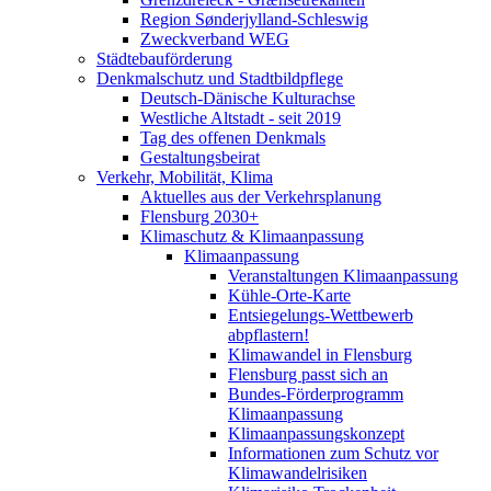
Region Sønderjylland-Schleswig
Zweckverband WEG
Städtebauförderung
Denkmalschutz und Stadtbildpflege
Deutsch-Dänische Kulturachse
Westliche Altstadt - seit 2019
Tag des offenen Denkmals
Gestaltungsbeirat
Verkehr, Mobilität, Klima
Aktuelles aus der Verkehrsplanung
Flensburg 2030+
Klimaschutz & Klimaanpassung
Klimaanpassung
Veranstaltungen Klimaanpassung
Kühle-Orte-Karte
Entsiegelungs-Wettbewerb
abpflastern!
Klimawandel in Flensburg
Flensburg passt sich an
Bundes-Förderprogramm
Klimaanpassung
Klimaanpassungskonzept
Informationen zum Schutz vor
Klimawandelrisiken