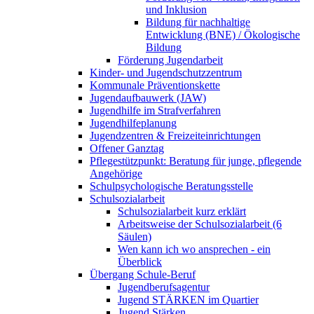
und Inklusion
Bildung für nachhaltige
Entwicklung (BNE) / Ökologische
Bildung
Förderung Jugendarbeit
Kinder- und Jugendschutzzentrum
Kommunale Präventionskette
Jugendaufbauwerk (JAW)
Jugendhilfe im Strafverfahren
Jugendhilfeplanung
Jugendzentren & Freizeiteinrichtungen
Offener Ganztag
Pflegestützpunkt: Beratung für junge, pflegende
Angehörige
Schulpsychologische Beratungsstelle
Schulsozialarbeit
Schulsozialarbeit kurz erklärt
Arbeitsweise der Schulsozialarbeit (6
Säulen)
Wen kann ich wo ansprechen - ein
Überblick
Übergang Schule-Beruf
Jugendberufsagentur
Jugend STÄRKEN im Quartier
Jugend Stärken