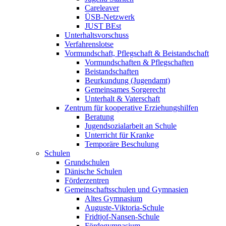
Careleaver
ÜSB-Netzwerk
JUST BEst
Unterhaltsvorschuss
Verfahrenslotse
Vormundschaft, Pflegschaft & Beistandschaft
Vormundschaften & Pflegschaften
Beistandschaften
Beurkundung (Jugendamt)
Gemeinsames Sorgerecht
Unterhalt & Vaterschaft
Zentrum für kooperative Erziehungshilfen
Beratung
Jugendsozialarbeit an Schule
Unterricht für Kranke
Temporäre Beschulung
Schulen
Grundschulen
Dänische Schulen
Förderzentren
Gemeinschaftsschulen und Gymnasien
Altes Gymnasium
Auguste-Viktoria-Schule
Fridtjof-Nansen-Schule
Fördegymnasium