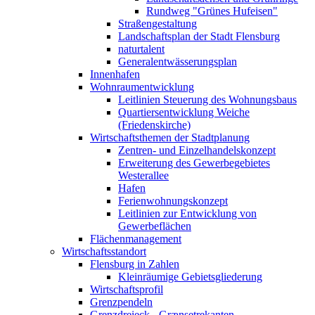
Rundweg "Grünes Hufeisen"
Straßengestaltung
Landschaftsplan der Stadt Flensburg
naturtalent
Generalentwässerungsplan
Innenhafen
Wohnraumentwicklung
Leitlinien Steuerung des Wohnungsbaus
Quartiersentwicklung Weiche
(Friedenskirche)
Wirtschaftsthemen der Stadtplanung
Zentren- und Einzelhandelskonzept
Erweiterung des Gewerbegebietes
Westerallee
Hafen
Ferienwohnungskonzept
Leitlinien zur Entwicklung von
Gewerbeflächen
Flächenmanagement
Wirtschaftsstandort
Flensburg in Zahlen
Kleinräumige Gebietsgliederung
Wirtschaftsprofil
Grenzpendeln
Grenzdreieck - Grænsetrekanten