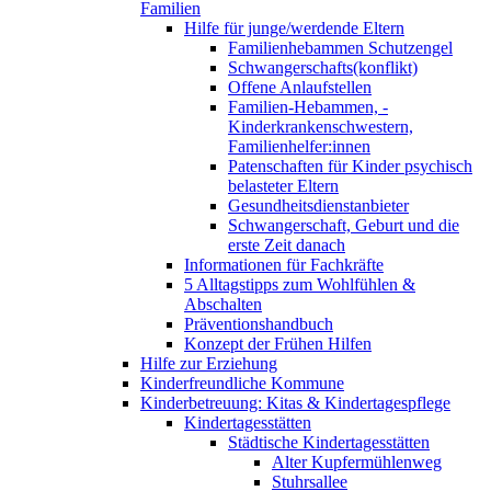
Familien
Hilfe für junge/werdende Eltern
Familienhebammen Schutzengel
Schwangerschafts(konflikt)
Offene Anlaufstellen
Familien-Hebammen, -
Kinderkrankenschwestern,
Familienhelfer:innen
Patenschaften für Kinder psychisch
belasteter Eltern
Gesundheitsdienstanbieter
Schwangerschaft, Geburt und die
erste Zeit danach
Informationen für Fachkräfte
5 Alltagstipps zum Wohlfühlen &
Abschalten
Präventionshandbuch
Konzept der Frühen Hilfen
Hilfe zur Erziehung
Kinderfreundliche Kommune
Kinderbetreuung: Kitas & Kindertagespflege
Kindertagesstätten
Städtische Kindertagesstätten
Alter Kupfermühlenweg
Stuhrsallee