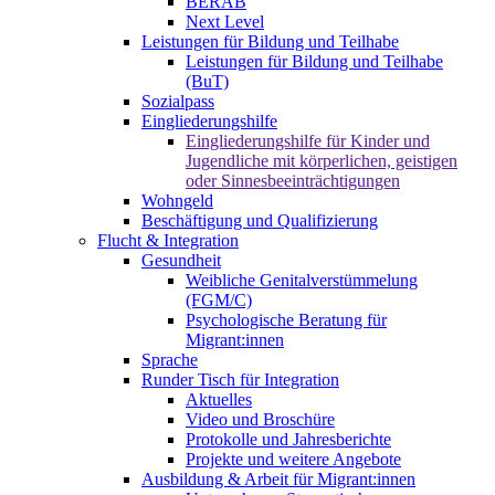
BERAB
Next Level
Leistungen für Bildung und Teilhabe
Leistungen für Bildung und Teilhabe
(BuT)
Sozialpass
Eingliederungshilfe
Eingliederungshilfe für Kinder und
Jugendliche mit körperlichen, geistigen
oder Sinnesbeeinträchtigungen
Wohngeld
Beschäftigung und Qualifizierung
Flucht & Integration
Gesundheit
Weibliche Genitalverstümmelung
(FGM/C)
Psychologische Beratung für
Migrant:innen
Sprache
Runder Tisch für Integration
Aktuelles
Video und Broschüre
Protokolle und Jahresberichte
Projekte und weitere Angebote
Ausbildung & Arbeit für Migrant:innen