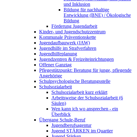
und Inklusion
Bildung für nachhaltige
Entwicklung (BNE) / Ökologische
Bildung
Förderung Jugendarbeit
Kinder- und Jugendschutzzentrum
Kommunale Präventionskette
Jugendaufbauwerk (JAW)
Jugendhilfe im Strafverfahren
Jugendhilfeplanung
Jugendzentren & Freizeiteinrichtungen
Offener Ganztag
Pflegestützpunkt: Beratung für junge, pflegende
Angehörige
Schulpsychologische Beratungsstelle
Schulsozialarbeit
Schulsozialarbeit kurz erklärt
Arbeitsweise der Schulsozialarbeit (6
Säulen)
Wen kann ich wo ansprechen - ein
Überblick
Übergang Schule-Beruf
Jugendberufsagentur
Jugend STÄRKEN im Quartier
Jugend Stärken