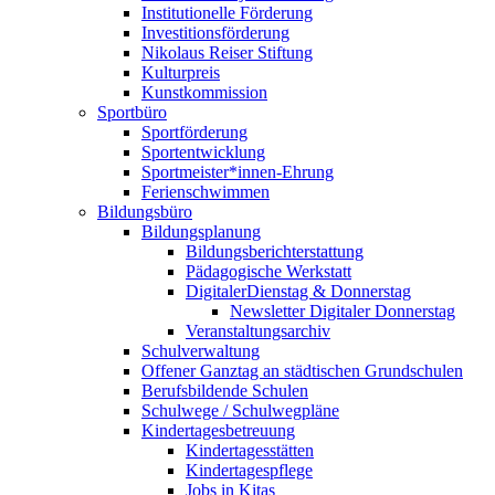
Institutionelle Förderung
Investitionsförderung
Nikolaus Reiser Stiftung
Kulturpreis
Kunstkommission
Sportbüro
Sportförderung
Sportentwicklung
Sportmeister*innen-Ehrung
Ferienschwimmen
Bildungsbüro
Bildungsplanung
Bildungsberichterstattung
Pädagogische Werkstatt
DigitalerDienstag & Donnerstag
Newsletter Digitaler Donnerstag
Veranstaltungsarchiv
Schulverwaltung
Offener Ganztag an städtischen Grundschulen
Berufsbildende Schulen
Schulwege / Schulwegpläne
Kindertagesbetreuung
Kindertagesstätten
Kindertagespflege
Jobs in Kitas