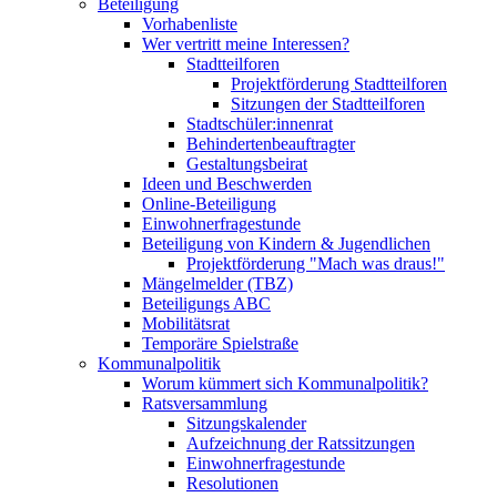
Beteiligung
Vorhabenliste
Wer vertritt meine Interessen?
Stadtteilforen
Projektförderung Stadtteilforen
Sitzungen der Stadtteilforen
Stadtschüler:innenrat
Behindertenbeauftragter
Gestaltungsbeirat
Ideen und Beschwerden
Online-Beteiligung
Einwohnerfragestunde
Beteiligung von Kindern & Jugendlichen
Projektförderung "Mach was draus!"
Mängelmelder (TBZ)
Beteiligungs ABC
Mobilitätsrat
Temporäre Spielstraße
Kommunalpolitik
Worum kümmert sich Kommunalpolitik?
Ratsversammlung
Sitzungskalender
Aufzeichnung der Ratssitzungen
Einwohnerfragestunde
Resolutionen