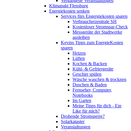
Vergangene Veranstaltungen
Klimapakt Flensburg
Energiekosten senken
Services fürs Engergiekosten sparen
Verbraucherzentrale SH
Kostenloser Stromspar-Check
Messgeräte der Stadtwerke
ausleihen
Kevins Tipps zum EnergieKosten
sparen
Heizen
Lüften
Kochen & Backen
Kühl- & Gefriergeräte
Geschirr spülen
Wäsche waschen & trocknen
Duschen & Baden
Fernseher, Computer,
Notebooks
Im Garten
Meine Tipps für dich - Ein
Like für mich?
Drohende Stromsperre?
Solarkataster
Veranstaltungen