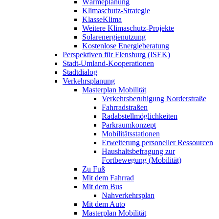
Wärmeplanung
Klimaschutz-Strategie
KlasseKlima
Weitere Klimaschutz-Projekte
Solarenergienutzung
Kostenlose Energieberatung
Perspektiven für Flensburg (ISEK)
Stadt-Umland-Kooperationen
Stadtdialog
Verkehrsplanung
Masterplan Mobilität
Verkehrsberuhigung Norderstraße
Fahrradstraßen
Radabstellmöglichkeiten
Parkraumkonzept
Mobilitätsstationen
Erweiterung personeller Ressourcen
Haushaltsbefragung zur
Fortbewegung (Mobilität)
Zu Fuß
Mit dem Fahrrad
Mit dem Bus
Nahverkehrsplan
Mit dem Auto
Masterplan Mobilität