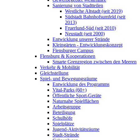
Sanierung von Stadtteilen
Westliche Altstadt (seit 2019)
Südstadt Bahnhofsumfeld (seit
2013)
Fruerlund-Süd (seit 2010)
Neustadt (seit 2000)
Entwicklung unserer Strände
Kleingärten - Entwicklungskonzept
Flensburger Campus
Flensburg & Kooperationen
Smarte Grenzregion zwischen den Meeren
Verkehr & Mobilität
Gleichstellung
Spiel- und Bewegungsräume
Entwicklung des Programms
Vital-Parks (60+)
Öffentliche Sport-Geräte
Naturnahe Spielflächen
Arbeitsgruppe
Beteiligung
Schulhöfe
Spielplätze
Jugend-Aktivitätsräume
Stadt-Strände