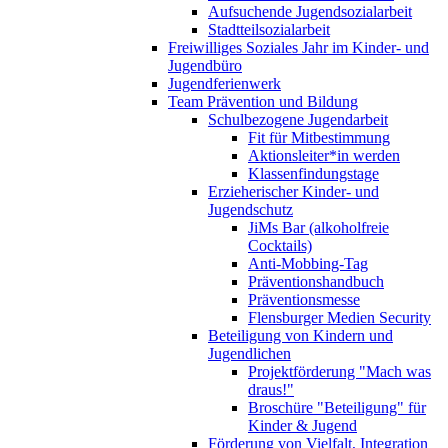
Aufsuchende Jugendsozialarbeit
Stadtteilsozialarbeit
Freiwilliges Soziales Jahr im Kinder- und
Jugendbüro
Jugendferienwerk
Team Prävention und Bildung
Schulbezogene Jugendarbeit
Fit für Mitbestimmung
Aktionsleiter*in werden
Klassenfindungstage
Erzieherischer Kinder- und
Jugendschutz
JiMs Bar (alkoholfreie
Cocktails)
Anti-Mobbing-Tag
Präventionshandbuch
Präventionsmesse
Flensburger Medien Security
Beteiligung von Kindern und
Jugendlichen
Projektförderung "Mach was
draus!"
Broschüre "Beteiligung" für
Kinder & Jugend
Förderung von Vielfalt, Integration