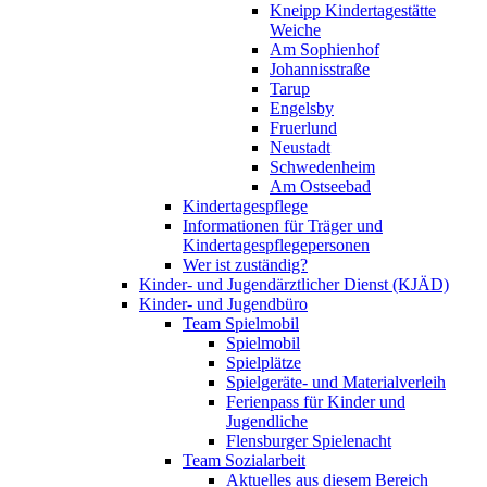
Kneipp Kindertagestätte
Weiche
Am Sophienhof
Johannisstraße
Tarup
Engelsby
Fruerlund
Neustadt
Schwedenheim
Am Ostseebad
Kindertagespflege
Informationen für Träger und
Kindertagespflegepersonen
Wer ist zuständig?
Kinder- und Jugendärztlicher Dienst (KJÄD)
Kinder- und Jugendbüro
Team Spielmobil
Spielmobil
Spielplätze
Spielgeräte- und Materialverleih
Ferienpass für Kinder und
Jugendliche
Flensburger Spielenacht
Team Sozialarbeit
Aktuelles aus diesem Bereich