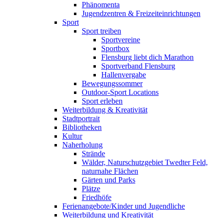
Phänomenta
Jugendzentren & Freizeiteinrichtungen
Sport
Sport treiben
Sportvereine
Sportbox
Flensburg liebt dich Marathon
Sportverband Flensburg
Hallenvergabe
Bewegungssommer
Outdoor-Sport Locations
Sport erleben
Weiterbildung & Kreativität
Stadtportrait
Bibliotheken
Kultur
Naherholung
Strände
Wälder, Naturschutzgebiet Twedter Feld,
naturnahe Flächen
Gärten und Parks
Plätze
Friedhöfe
Ferienangebote/Kinder und Jugendliche
Weiterbildung und Kreativität