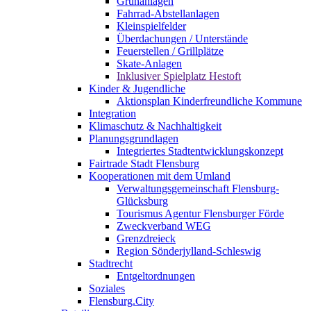
Grünanlagen
Fahrrad-Abstellanlagen
Kleinspielfelder
Überdachungen / Unterstände
Feuerstellen / Grillplätze
Skate-Anlagen
Inklusiver Spielplatz Hestoft
Kinder & Jugendliche
Aktionsplan Kinderfreundliche Kommune
Integration
Klimaschutz & Nachhaltigkeit
Planungsgrundlagen
Integriertes Stadtentwicklungskonzept
Fairtrade Stadt Flensburg
Kooperationen mit dem Umland
Verwaltungsgemeinschaft Flensburg-
Glücksburg
Tourismus Agentur Flensburger Förde
Zweckverband WEG
Grenzdreieck
Region Sönderjylland-Schleswig
Stadtrecht
Entgeltordnungen
Soziales
Flensburg.City