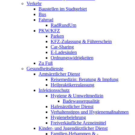
Verkehr
Baustellen im Stadtgebiet
Bus
Fahrrad
RadRundUm
PKW/KFZ
Parken
KFZ-Zulassung & Führerschein
Car-Sharing
E-Ladesäulen
Ordnungswidrigkeiten
Zu Fuß
Gesundheitsdienste
Amtsärztlicher Dienst
Reisemedizin: Beratung & Impfung
Heilpraktikerzulassung
Infektionsschutz
Hygiene & Umweltmedizin
Badewasserqualität
Hafenärztlicher Dienst
Verhaltenstipps und Hygienemaßnahmen
Hygienebelehrung
Freiverkäufliche Arzneimittel
Kinder- und Jugendärztlicher Dienst
Familien-Hebammen & -