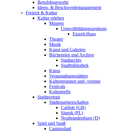
Berufsfeuerwehr
Ideen- & Beschwerdemanagement
Freizeit & Kultur
Kultur erleben
Museen
Umweltbildungszentrum
Eiszeit-Haus
Theater
Musik
Kunst und Galerien
Büchereien und Archive
Stadtarchiv
Stadtbibliothek
Kinos
Veranstaltungsstätten
Kulturgruppen und -vereine
Festivals
Kulturtreffs
Stadtportrait
Städtepartnerschaften
Carlisle (GB)
Slupsk (PL)
Neubrandenburg (D)
Spiel und Spaß
Campusbad