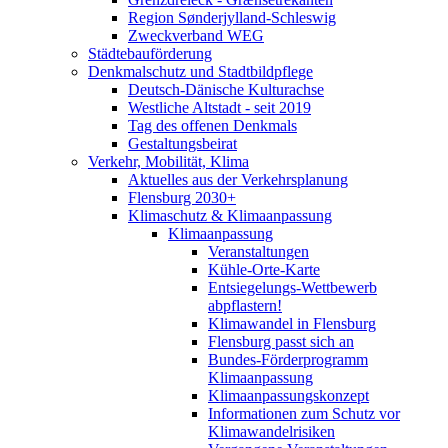
Region Sønderjylland-Schleswig
Zweckverband WEG
Städtebauförderung
Denkmalschutz und Stadtbildpflege
Deutsch-Dänische Kulturachse
Westliche Altstadt - seit 2019
Tag des offenen Denkmals
Gestaltungsbeirat
Verkehr, Mobilität, Klima
Aktuelles aus der Verkehrsplanung
Flensburg 2030+
Klimaschutz & Klimaanpassung
Klimaanpassung
Veranstaltungen
Kühle-Orte-Karte
Entsiegelungs-Wettbewerb
abpflastern!
Klimawandel in Flensburg
Flensburg passt sich an
Bundes-Förderprogramm
Klimaanpassung
Klimaanpassungskonzept
Informationen zum Schutz vor
Klimawandelrisiken