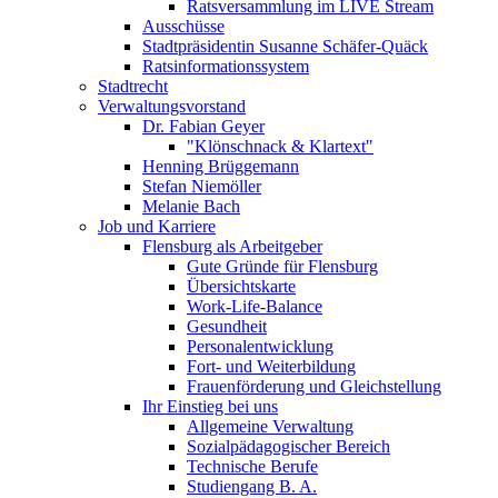
Ratsversammlung im LIVE Stream
Ausschüsse
Stadtpräsidentin Susanne Schäfer-Quäck
Ratsinformationssystem
Stadtrecht
Verwaltungsvorstand
Dr. Fabian Geyer
"Klönschnack & Klartext"
Henning Brüggemann
Stefan Niemöller
Melanie Bach
Job und Karriere
Flensburg als Arbeitgeber
Gute Gründe für Flensburg
Übersichtskarte
Work-Life-Balance
Gesundheit
Personalentwicklung
Fort- und Weiterbildung
Frauenförderung und Gleichstellung
Ihr Einstieg bei uns
Allgemeine Verwaltung
Sozialpädagogischer Bereich
Technische Berufe
Studiengang B. A.