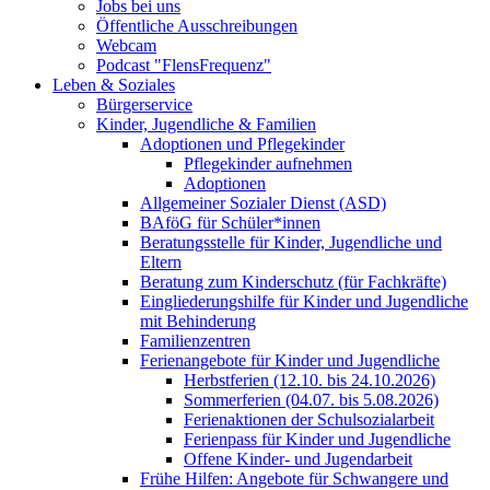
Jobs bei uns
Öffentliche Ausschreibungen
Webcam
Podcast "FlensFrequenz"
Leben & Soziales
Bürgerservice
Kinder, Jugendliche & Familien
Adoptionen und Pflegekinder
Pflegekinder aufnehmen
Adoptionen
Allgemeiner Sozialer Dienst (ASD)
BAföG für Schüler*innen
Beratungsstelle für Kinder, Jugendliche und
Eltern
Beratung zum Kinderschutz (für Fachkräfte)
Eingliederungshilfe für Kinder und Jugendliche
mit Behinderung
Familienzentren
Ferienangebote für Kinder und Jugendliche
Herbstferien (12.10. bis 24.10.2026)
Sommerferien (04.07. bis 5.08.2026)
Ferienaktionen der Schulsozialarbeit
Ferienpass für Kinder und Jugendliche
Offene Kinder- und Jugendarbeit
Frühe Hilfen: Angebote für Schwangere und