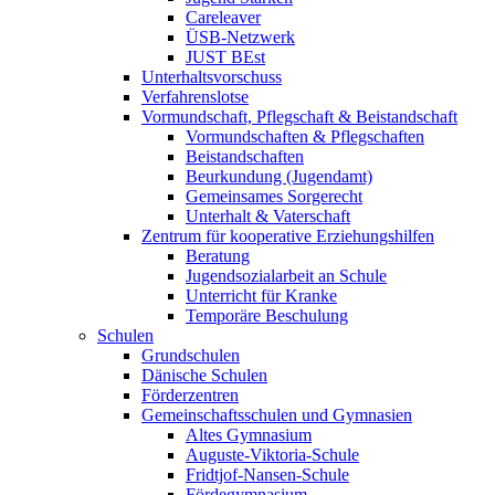
Careleaver
ÜSB-Netzwerk
JUST BEst
Unterhaltsvorschuss
Verfahrenslotse
Vormundschaft, Pflegschaft & Beistandschaft
Vormundschaften & Pflegschaften
Beistandschaften
Beurkundung (Jugendamt)
Gemeinsames Sorgerecht
Unterhalt & Vaterschaft
Zentrum für kooperative Erziehungshilfen
Beratung
Jugendsozialarbeit an Schule
Unterricht für Kranke
Temporäre Beschulung
Schulen
Grundschulen
Dänische Schulen
Förderzentren
Gemeinschaftsschulen und Gymnasien
Altes Gymnasium
Auguste-Viktoria-Schule
Fridtjof-Nansen-Schule
Fördegymnasium