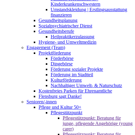
Kinderkrankenschwestern
Umstandskleidung | Erstlingsausstattung
finanzieren
Gesundheitsplanung
Sozialpsychiatrischer Dienst
Gesundheitsberufe
Heilpraktikerzulassung
Hygiene- und Umweltmedizin
Engagement (Team)
Projektförderung
Förderbörse
Dingebörse
Förderung sozialer Projekte
Förderung im Stadtteil
Kulturförderung
Nachhaltiger Umwelt- & Naturschutz
Kostenfreies Parken für Ehrenamtliche
Flensburg sagt Danke!
Senioren/-innen
Pflege und Kultur 50+
Pflegestützpunkt
Pflegestützpunkt: Beratung für
junge, pflegende Angehörige (young
carer)
Pflegestützpunkt: Beratung für