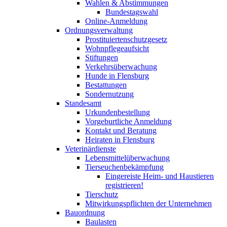
Wahlen & Abstimmungen
Bundestagswahl
Online-Anmeldung
Ordnungsverwaltung
Prostituiertenschutzgesetz
Wohnpflegeaufsicht
Stiftungen
Verkehrsüberwachung
Hunde in Flensburg
Bestattungen
Sondernutzung
Standesamt
Urkundenbestellung
Vorgeburtliche Anmeldung
Kontakt und Beratung
Heiraten in Flensburg
Veterinärdienste
Lebensmittelüberwachung
Tierseuchenbekämpfung
Eingereiste Heim- und Haustieren
registrieren!
Tierschutz
Mitwirkungspflichten der Unternehmen
Bauordnung
Baulasten