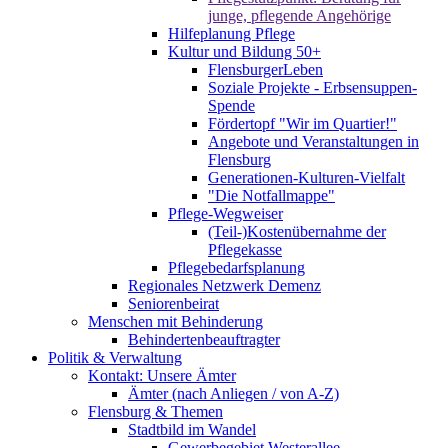
junge, pflegende Angehörige
Hilfeplanung Pflege
Kultur und Bildung 50+
FlensburgerLeben
Soziale Projekte - Erbsensuppen-
Spende
Fördertopf "Wir im Quartier!"
Angebote und Veranstaltungen in
Flensburg
Generationen-Kulturen-Vielfalt
"Die Notfallmappe"
Pflege-Wegweiser
(Teil-)Kostenübernahme der
Pflegekasse
Pflegebedarfsplanung
Regionales Netzwerk Demenz
Seniorenbeirat
Menschen mit Behinderung
Behindertenbeauftragter
Politik & Verwaltung
Kontakt: Unsere Ämter
Ämter (nach Anliegen / von A-Z)
Flensburg & Themen
Stadtbild im Wandel
Gewerbegebiet Westerallee