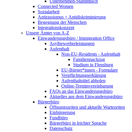
Unternehmen-Stammtisch
Connected Women
Sozialarbeit
Antirassismus + Antidiskriminierung
Begegnung der Menschen
Integrationskonzept
Unsere Ämter von A-Z
Einwanderungsbüro / Immigration Office
Asylbewerberleistungen
Aufenthalt
Non-EU-Residents - Aufenthalt
Familiennachzug
Studium in Flensburg
EU-Bürger*innen - Formulare
Verpflichtungserklärung
Aufenthaltstitel abholen
Online-Terminvereinbarung
FAQs an das Einwanderungsbüro
Aktuelles aus dem Einwanderungsbüro
Bürgerbüro
Öffnungszeiten und aktuelle Wartezeiten
Einbürgerung
Fundbüro
Bürgerbüro in leichter Sprache
Datenschutz