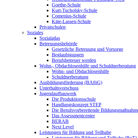
Goethe-Schule
Kurt-Tucholsky-Schule
Comenius-Schule
Käte-Lassen-Schule
Privatschulen
Soziales
Sozialatlas
Betreuungsbehörde
Gesetzliche Betreuung und Vorsorge
Beglaubigungen
Berufsbetreuer werden
Wohn-, Obdachlosenhilfe und Schuldnerberatung
Wohn- und Obdachlosenhilfe
Schuldnerberatung
Ausbildungsförderung (BAföG)
Unterhaltsvorschuss
Jugendaufbauwerk
Die Produktionsschule
Handlungskonzept STEP
Die Berufsvorbereitende Bildungsmaßnahm
Das Assessmentcenter
BERAB
Next Level
Leistungen für Bildung und Teilhabe
Leistungen für Bildung und Teilhabe (BuT)