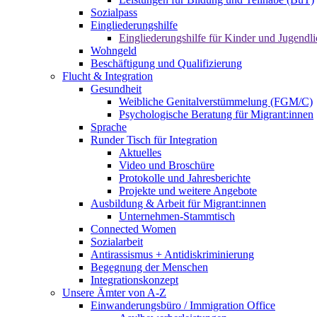
Sozialpass
Eingliederungshilfe
Eingliederungshilfe für Kinder und Jugendli
Wohngeld
Beschäftigung und Qualifizierung
Flucht & Integration
Gesundheit
Weibliche Genitalverstümmelung (FGM/C)
Psychologische Beratung für Migrant:innen
Sprache
Runder Tisch für Integration
Aktuelles
Video und Broschüre
Protokolle und Jahresberichte
Projekte und weitere Angebote
Ausbildung & Arbeit für Migrant:innen
Unternehmen-Stammtisch
Connected Women
Sozialarbeit
Antirassismus + Antidiskriminierung
Begegnung der Menschen
Integrationskonzept
Unsere Ämter von A-Z
Einwanderungsbüro / Immigration Office