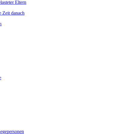
asteter Eltern
e Zeit danach
n
e
legepersonen