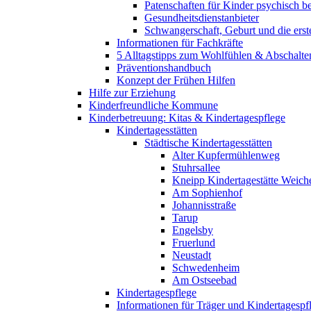
Patenschaften für Kinder psychisch bel
Gesundheitsdienstanbieter
Schwangerschaft, Geburt und die erst
Informationen für Fachkräfte
5 Alltagstipps zum Wohlfühlen & Abschalte
Präventionshandbuch
Konzept der Frühen Hilfen
Hilfe zur Erziehung
Kinderfreundliche Kommune
Kinderbetreuung: Kitas & Kindertagespflege
Kindertagesstätten
Städtische Kindertagesstätten
Alter Kupfermühlenweg
Stuhrsallee
Kneipp Kindertagestätte Weich
Am Sophienhof
Johannisstraße
Tarup
Engelsby
Fruerlund
Neustadt
Schwedenheim
Am Ostseebad
Kindertagespflege
Informationen für Träger und Kindertagespf