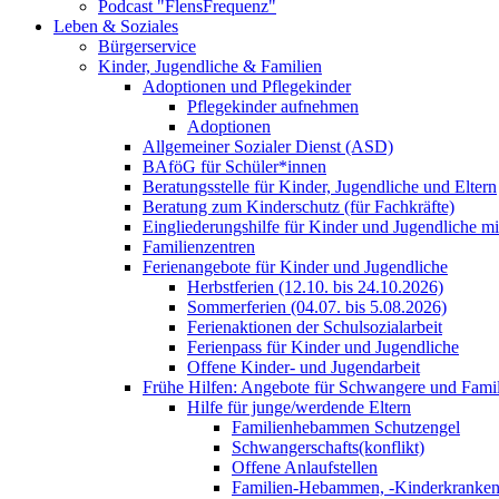
Podcast "FlensFrequenz"
Leben & Soziales
Bürgerservice
Kinder, Jugendliche & Familien
Adoptionen und Pflegekinder
Pflegekinder aufnehmen
Adoptionen
Allgemeiner Sozialer Dienst (ASD)
BAföG für Schüler*innen
Beratungsstelle für Kinder, Jugendliche und Eltern
Beratung zum Kinderschutz (für Fachkräfte)
Eingliederungshilfe für Kinder und Jugendliche m
Familienzentren
Ferienangebote für Kinder und Jugendliche
Herbstferien (12.10. bis 24.10.2026)
Sommerferien (04.07. bis 5.08.2026)
Ferienaktionen der Schulsozialarbeit
Ferienpass für Kinder und Jugendliche
Offene Kinder- und Jugendarbeit
Frühe Hilfen: Angebote für Schwangere und Fami
Hilfe für junge/werdende Eltern
Familienhebammen Schutzengel
Schwangerschafts(konflikt)
Offene Anlaufstellen
Familien-Hebammen, -Kinderkrankens