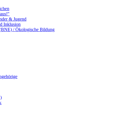
ichen
aus!"
inder & Jugend
nd Inklusion
 (BNE) / Ökologische Bildung
Angehörige
)
k