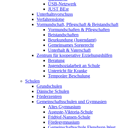
ÜSB-Netzwerk
JUST BEst
Unterhaltsvorschuss
Verfahrenslotse
Vormundschaft, Pflegschaft & Beistandschaft
Vormundschaften & Pflegschaften
Beistandschaften
Beurkundung (Jugendamt)
Gemeinsames Sorgerecht
Unterhalt & Vaterschaft
Zentrum für kooperative Erziehungshilfen
Beratung
Jugendsozialarbeit an Schule
Unterricht für Kranke
Temporäre Beschulung
Schulen
Grundschulen
Dänische Schulen
Förderzentren
Gemeinschaftsschulen und Gymnasien
Altes Gymnasium
Auguste-Viktoria-Schule
Fridtjof-Nansen-Schule
Fördegymnasium
Gemeinschaftsschule Flensburg-West