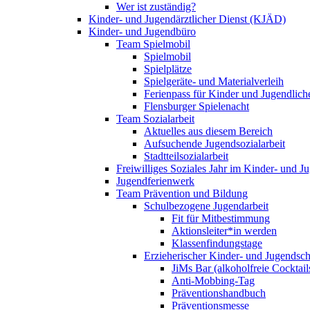
Wer ist zuständig?
Kinder- und Jugendärztlicher Dienst (KJÄD)
Kinder- und Jugendbüro
Team Spielmobil
Spielmobil
Spielplätze
Spielgeräte- und Materialverleih
Ferienpass für Kinder und Jugendlich
Flensburger Spielenacht
Team Sozialarbeit
Aktuelles aus diesem Bereich
Aufsuchende Jugendsozialarbeit
Stadtteilsozialarbeit
Freiwilliges Soziales Jahr im Kinder- und 
Jugendferienwerk
Team Prävention und Bildung
Schulbezogene Jugendarbeit
Fit für Mitbestimmung
Aktionsleiter*in werden
Klassenfindungstage
Erzieherischer Kinder- und Jugendsch
JiMs Bar (alkoholfreie Cocktail
Anti-Mobbing-Tag
Präventionshandbuch
Präventionsmesse