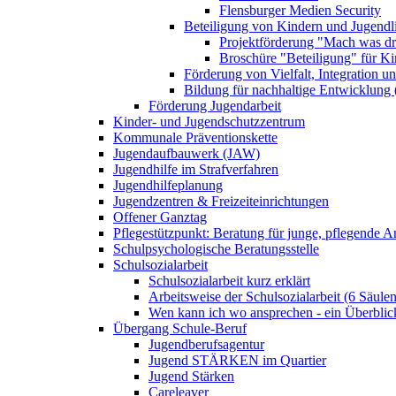
Flensburger Medien Security
Beteiligung von Kindern und Jugendl
Projektförderung "Mach was dr
Broschüre "Beteiligung" für K
Förderung von Vielfalt, Integration u
Bildung für nachhaltige Entwicklung
Förderung Jugendarbeit
Kinder- und Jugendschutzzentrum
Kommunale Präventionskette
Jugendaufbauwerk (JAW)
Jugendhilfe im Strafverfahren
Jugendhilfeplanung
Jugendzentren & Freizeiteinrichtungen
Offener Ganztag
Pflegestützpunkt: Beratung für junge, pflegende 
Schulpsychologische Beratungsstelle
Schulsozialarbeit
Schulsozialarbeit kurz erklärt
Arbeitsweise der Schulsozialarbeit (6 Säulen
Wen kann ich wo ansprechen - ein Überblic
Übergang Schule-Beruf
Jugendberufsagentur
Jugend STÄRKEN im Quartier
Jugend Stärken
Careleaver