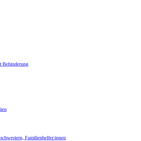
it Behinderung
lien
chwestern, Familienhelfer:innen