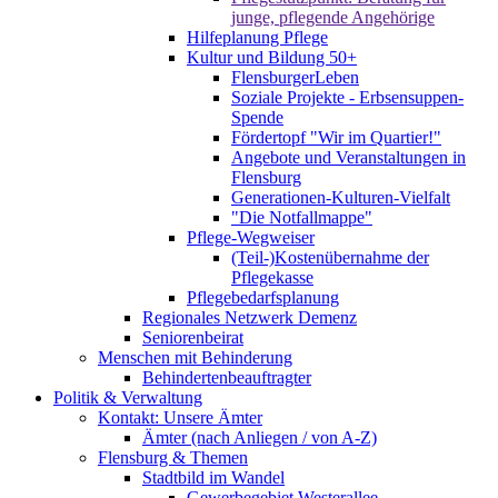
junge, pflegende Angehörige
Hilfeplanung Pflege
Kultur und Bildung 50+
FlensburgerLeben
Soziale Projekte - Erbsensuppen-
Spende
Fördertopf "Wir im Quartier!"
Angebote und Veranstaltungen in
Flensburg
Generationen-Kulturen-Vielfalt
"Die Notfallmappe"
Pflege-Wegweiser
(Teil-)Kostenübernahme der
Pflegekasse
Pflegebedarfsplanung
Regionales Netzwerk Demenz
Seniorenbeirat
Menschen mit Behinderung
Behindertenbeauftragter
Politik & Verwaltung
Kontakt: Unsere Ämter
Ämter (nach Anliegen / von A-Z)
Flensburg & Themen
Stadtbild im Wandel
Gewerbegebiet Westerallee