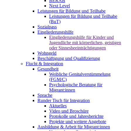
BERAB
Next Level
Leistungen für Bildung und Teilhabe
Leistungen für Bildung und Teilhabe
(BuT)
Sozialpass
Eingliederungshilfe
Eingliederungshilfe für Kinder und
Jugendliche mit körperlichen, geistigen
oder Sinnesbeeinträchtigungen
Wohngeld
Beschäftigung und Qualifizierung
Flucht & Integration
Gesundheit
Weibliche Genitalverstümmelung
(FGM/C)
Psychologische Beratung für
Migrant:innen
Sprache
Runder Tisch für Integration
Aktuelles
Video und Broschüre
Protokolle und Jahresberichte
Projekte und weitere Angebote
Ausbildung & Arbeit für Migrant:innen