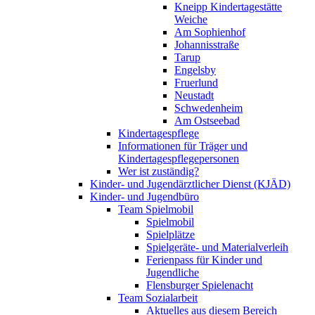
Kneipp Kindertagestätte
Weiche
Am Sophienhof
Johannisstraße
Tarup
Engelsby
Fruerlund
Neustadt
Schwedenheim
Am Ostseebad
Kindertagespflege
Informationen für Träger und
Kindertagespflegepersonen
Wer ist zuständig?
Kinder- und Jugendärztlicher Dienst (KJÄD)
Kinder- und Jugendbüro
Team Spielmobil
Spielmobil
Spielplätze
Spielgeräte- und Materialverleih
Ferienpass für Kinder und
Jugendliche
Flensburger Spielenacht
Team Sozialarbeit
Aktuelles aus diesem Bereich