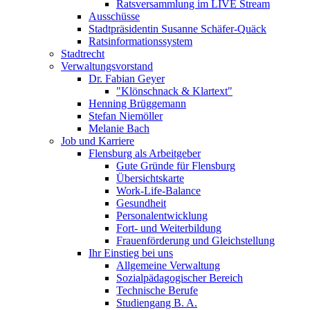
Ratsversammlung im LIVE Stream
Ausschüsse
Stadtpräsidentin Susanne Schäfer-Quäck
Ratsinformationssystem
Stadtrecht
Verwaltungsvorstand
Dr. Fabian Geyer
"Klönschnack & Klartext"
Henning Brüggemann
Stefan Niemöller
Melanie Bach
Job und Karriere
Flensburg als Arbeitgeber
Gute Gründe für Flensburg
Übersichtskarte
Work-Life-Balance
Gesundheit
Personalentwicklung
Fort- und Weiterbildung
Frauenförderung und Gleichstellung
Ihr Einstieg bei uns
Allgemeine Verwaltung
Sozialpädagogischer Bereich
Technische Berufe
Studiengang B. A.