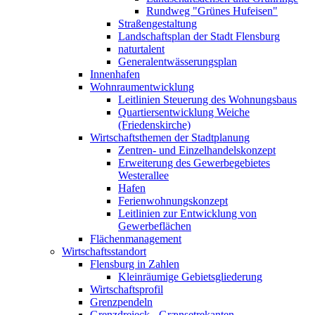
Rundweg "Grünes Hufeisen"
Straßengestaltung
Landschaftsplan der Stadt Flensburg
naturtalent
Generalentwässerungsplan
Innenhafen
Wohnraumentwicklung
Leitlinien Steuerung des Wohnungsbaus
Quartiersentwicklung Weiche
(Friedenskirche)
Wirtschaftsthemen der Stadtplanung
Zentren- und Einzelhandelskonzept
Erweiterung des Gewerbegebietes
Westerallee
Hafen
Ferienwohnungskonzept
Leitlinien zur Entwicklung von
Gewerbeflächen
Flächenmanagement
Wirtschaftsstandort
Flensburg in Zahlen
Kleinräumige Gebietsgliederung
Wirtschaftsprofil
Grenzpendeln
Grenzdreieck - Grænsetrekanten