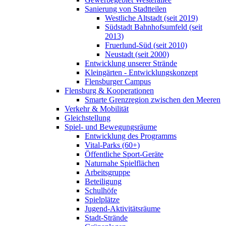
Sanierung von Stadtteilen
Westliche Altstadt (seit 2019)
Südstadt Bahnhofsumfeld (seit
2013)
Fruerlund-Süd (seit 2010)
Neustadt (seit 2000)
Entwicklung unserer Strände
Kleingärten - Entwicklungskonzept
Flensburger Campus
Flensburg & Kooperationen
Smarte Grenzregion zwischen den Meeren
Verkehr & Mobilität
Gleichstellung
Spiel- und Bewegungsräume
Entwicklung des Programms
Vital-Parks (60+)
Öffentliche Sport-Geräte
Naturnahe Spielflächen
Arbeitsgruppe
Beteiligung
Schulhöfe
Spielplätze
Jugend-Aktivitätsräume
Stadt-Strände