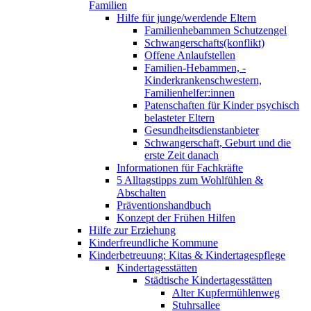
Familien
Hilfe für junge/werdende Eltern
Familienhebammen Schutzengel
Schwangerschafts(konflikt)
Offene Anlaufstellen
Familien-Hebammen, -
Kinderkrankenschwestern,
Familienhelfer:innen
Patenschaften für Kinder psychisch
belasteter Eltern
Gesundheitsdienstanbieter
Schwangerschaft, Geburt und die
erste Zeit danach
Informationen für Fachkräfte
5 Alltagstipps zum Wohlfühlen &
Abschalten
Präventionshandbuch
Konzept der Frühen Hilfen
Hilfe zur Erziehung
Kinderfreundliche Kommune
Kinderbetreuung: Kitas & Kindertagespflege
Kindertagesstätten
Städtische Kindertagesstätten
Alter Kupfermühlenweg
Stuhrsallee