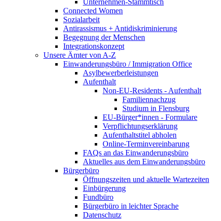
Unternehmen-Stammtisch
Connected Women
Sozialarbeit
Antirassismus + Antidiskriminierung
Begegnung der Menschen
Integrationskonzept
Unsere Ämter von A-Z
Einwanderungsbüro / Immigration Office
Asylbewerberleistungen
Aufenthalt
Non-EU-Residents - Aufenthalt
Familiennachzug
Studium in Flensburg
EU-Bürger*innen - Formulare
Verpflichtungserklärung
Aufenthaltstitel abholen
Online-Terminvereinbarung
FAQs an das Einwanderungsbüro
Aktuelles aus dem Einwanderungsbüro
Bürgerbüro
Öffnungszeiten und aktuelle Wartezeiten
Einbürgerung
Fundbüro
Bürgerbüro in leichter Sprache
Datenschutz