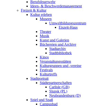
Berufsfeuerwehr
Ideen- & Beschwerdemanagement
Freizeit & Kultur
Kultur erleben
Museen
Umweltbildungszentrum
Eiszeit-Haus
Theater
Musik
Kunst und Galerien
Büchereien und Archive
Stadtarchiv
Stadtbibliothek
Kinos
Veranstaltungsstätten
Kulturgruppen und -vereine
Festivals
Kulturtreffs
Stadtportrait
Städtepartnerschaften
Carlisle (GB)
Slupsk (PL)
Neubrandenburg (D)
Spiel und Spaß
Campusbad