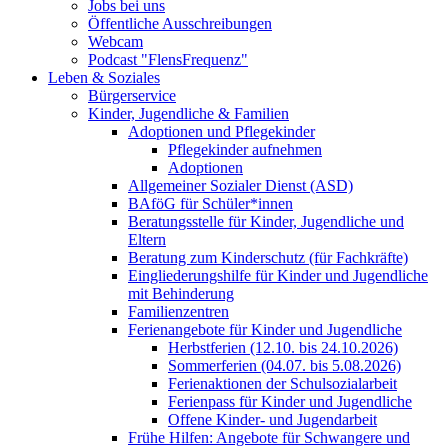
Jobs bei uns
Öffentliche Ausschreibungen
Webcam
Podcast "FlensFrequenz"
Leben & Soziales
Bürgerservice
Kinder, Jugendliche & Familien
Adoptionen und Pflegekinder
Pflegekinder aufnehmen
Adoptionen
Allgemeiner Sozialer Dienst (ASD)
BAföG für Schüler*innen
Beratungsstelle für Kinder, Jugendliche und
Eltern
Beratung zum Kinderschutz (für Fachkräfte)
Eingliederungshilfe für Kinder und Jugendliche
mit Behinderung
Familienzentren
Ferienangebote für Kinder und Jugendliche
Herbstferien (12.10. bis 24.10.2026)
Sommerferien (04.07. bis 5.08.2026)
Ferienaktionen der Schulsozialarbeit
Ferienpass für Kinder und Jugendliche
Offene Kinder- und Jugendarbeit
Frühe Hilfen: Angebote für Schwangere und