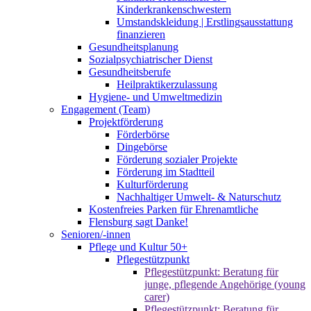
Kinderkrankenschwestern
Umstandskleidung | Erstlingsausstattung
finanzieren
Gesundheitsplanung
Sozialpsychiatrischer Dienst
Gesundheitsberufe
Heilpraktikerzulassung
Hygiene- und Umweltmedizin
Engagement (Team)
Projektförderung
Förderbörse
Dingebörse
Förderung sozialer Projekte
Förderung im Stadtteil
Kulturförderung
Nachhaltiger Umwelt- & Naturschutz
Kostenfreies Parken für Ehrenamtliche
Flensburg sagt Danke!
Senioren/-innen
Pflege und Kultur 50+
Pflegestützpunkt
Pflegestützpunkt: Beratung für
junge, pflegende Angehörige (young
carer)
Pflegestützpunkt: Beratung für