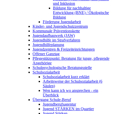
und Inklusion
Bildung für nachhaltige
Entwicklung (BNE) / Ökologische
Bildung
Förderung Jugendarbeit
Kinder- und Jugendschutzzentrum
Kommunale Präventionskette
Jugendaufbauwerk (JAW)
Jugendhilfe im Strafverfahren
Jugendhilfeplanung
Jugendzentren & Freizeiteinrichtungen
Offener Ganztag
Pflegestützpunkt: Beratung für junge, pflegende
Angehörige
Schulpsychologische Beratungsstelle
Schulsozialarbeit
Schulsozialarbeit kurz erklärt
Arbeitsweise der Schulsozialarbeit (6
Säulen)
Wen kann ich wo ansprechen - ein
Überblick
Übergang Schule-Beruf
Jugendberufsagentur
Jugend STÄRKEN im Quartier
Jugend Stärken