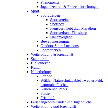
Phänomenta
Jugendzentren & Freizeiteinrichtungen
Sport
Sport treiben
Sportvereine
Sportbox
Flensburg liebt dich Marathon
Sportverband Flensburg
Hallenvergabe
Bewegungssommer
Outdoor-Sport Locations
Sport erleben
Weiterbildung & Kreativität
Stadtportrait
Bibliotheken
Kultur
Naherholung
Strände
Wälder, Naturschutzgebiet Twedter Feld,
naturnahe Flächen
Gärten und Parks
Plätze
Friedhöfe
Ferienangebote/Kinder und Jugendliche
Weiterbildung und Kreativität