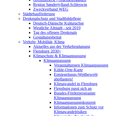
Region Sønderjylland-Schleswig
Zweckverband WEG
Städtebauförderung
Denkmalschutz und Stadtbildpflege
Deutsch-Dänische Kulturachse
Westliche Altstadt - seit 2019
Tag des offenen Denkmals
Gestaltungsbeirat
Verkehr, Mobilität, Klima
Aktuelles aus der Verkehrsplanung
Flensburg 2030+
Klimaschutz & Klimaanpassung
Klimaanpassung
Veranstaltungen Klimaanpassung
Kühle-Orte-Karte
Entsiegelungs-Wettbewerb
abpflastern!
Klimawandel in Flensburg
Flensburg passt sich an
Bundes-Förderprogramm
Klimaanpassung
Klimaanpassungskonzept
Informationen zum Schutz vor
Klimawandelrisiken