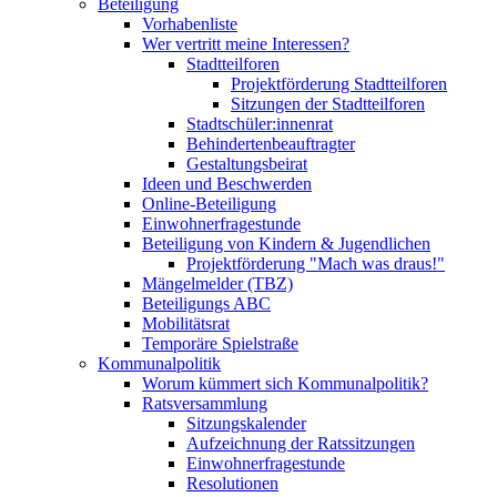
Beteiligung
Vorhabenliste
Wer vertritt meine Interessen?
Stadtteilforen
Projektförderung Stadtteilforen
Sitzungen der Stadtteilforen
Stadtschüler:innenrat
Behindertenbeauftragter
Gestaltungsbeirat
Ideen und Beschwerden
Online-Beteiligung
Einwohnerfragestunde
Beteiligung von Kindern & Jugendlichen
Projektförderung "Mach was draus!"
Mängelmelder (TBZ)
Beteiligungs ABC
Mobilitätsrat
Temporäre Spielstraße
Kommunalpolitik
Worum kümmert sich Kommunalpolitik?
Ratsversammlung
Sitzungskalender
Aufzeichnung der Ratssitzungen
Einwohnerfragestunde
Resolutionen