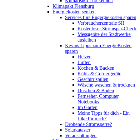
Klimarisiko Trockenheit
Klimapakt Flensburg
Energiekosten senken
Services fürs Engergiekosten sparen
Verbraucherzentrale SH
Kostenloser Stromspar-Check
Messgeräte der Stadtwerke
ausleihen
Kevins Tipps zum EnergieKosten
sparen
Heizen
Lüften
Kochen & Backen
Kühl- & Gefriergeräte
Geschirr spülen
Wäsche waschen & trocknen
Duschen & Baden
Fernseher, Computer,
Notebooks
Im Garten
Meine Tipps für dich - Ein
Like für mich?
Drohende Stromsperre?
Solarkataster
Veranstaltungen