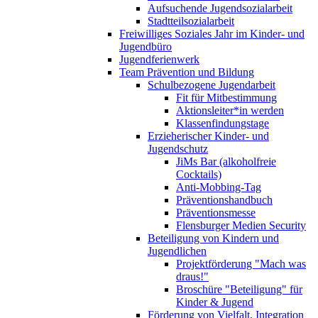
Aufsuchende Jugendsozialarbeit
Stadtteilsozialarbeit
Freiwilliges Soziales Jahr im Kinder- und
Jugendbüro
Jugendferienwerk
Team Prävention und Bildung
Schulbezogene Jugendarbeit
Fit für Mitbestimmung
Aktionsleiter*in werden
Klassenfindungstage
Erzieherischer Kinder- und
Jugendschutz
JiMs Bar (alkoholfreie
Cocktails)
Anti-Mobbing-Tag
Präventionshandbuch
Präventionsmesse
Flensburger Medien Security
Beteiligung von Kindern und
Jugendlichen
Projektförderung "Mach was
draus!"
Broschüre "Beteiligung" für
Kinder & Jugend
Förderung von Vielfalt, Integration