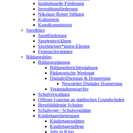
Institutionelle Förderung
Investitionsförderung
Nikolaus Reiser Stiftung
Kulturpreis
Kunstkommission
Sportbüro
Sportförderung
Sportentwicklung
Sportmeister*innen-Ehrung
Ferienschwimmen
Bildungsbüro
Bildungsplanung
Bildungsberichterstattung
Pädagogische Werkstatt
DigitalerDienstag & Donnerstag
Newsletter Digitaler Donnerstag
Veranstaltungsarchiv
Schulverwaltung
Offener Ganztag an städtischen Grundschulen
Berufsbildende Schulen
Schulwege / Schulwegpläne
Kindertagesbetreuung
Kindertagesstätten
Kindertagespflege
Jobs in Kitas