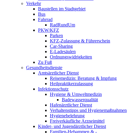
Verkehr
Baustellen im Stadtgebiet
Bus
Fahrrad
RadRundUm
PKW/KFZ
Parken
KFZ-Zulassung & Führerschein
Car-Sharing
E-Ladesäulen
Ordnungswidrigkeiten
Zu Fuß
Gesundheitsdienste
Amtsärztlicher Dienst
Reisemedizin: Beratung & Impfung
Heilpraktikerzulassung
Infektionsschutz
Hygiene & Umweltmedizin
Badewasserqualität
Hafenärztlicher Dienst
Verhaltenstipps und Hygienemaßnahmen
Hygienebelehrung
Freiverkäufliche Arzneimittel
Kinder- und Jugendärztlicher Dienst
Familien-Hebammen & -