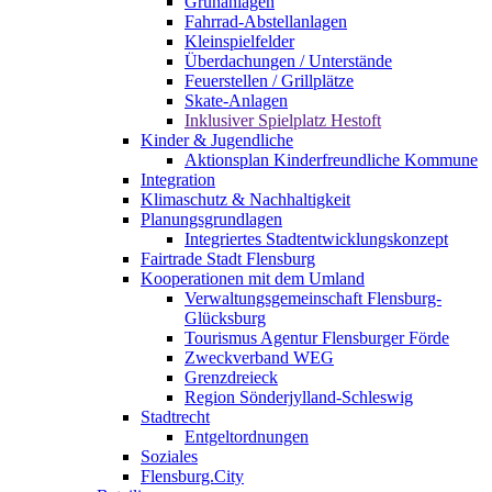
Grünanlagen
Fahrrad-Abstellanlagen
Kleinspielfelder
Überdachungen / Unterstände
Feuerstellen / Grillplätze
Skate-Anlagen
Inklusiver Spielplatz Hestoft
Kinder & Jugendliche
Aktionsplan Kinderfreundliche Kommune
Integration
Klimaschutz & Nachhaltigkeit
Planungsgrundlagen
Integriertes Stadtentwicklungskonzept
Fairtrade Stadt Flensburg
Kooperationen mit dem Umland
Verwaltungsgemeinschaft Flensburg-
Glücksburg
Tourismus Agentur Flensburger Förde
Zweckverband WEG
Grenzdreieck
Region Sönderjylland-Schleswig
Stadtrecht
Entgeltordnungen
Soziales
Flensburg.City