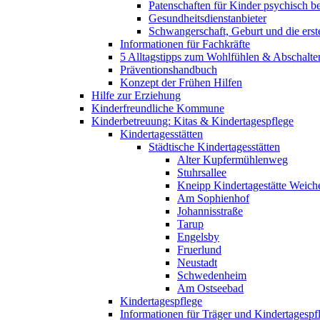
Patenschaften für Kinder psychisch bel
Gesundheitsdienstanbieter
Schwangerschaft, Geburt und die erst
Informationen für Fachkräfte
5 Alltagstipps zum Wohlfühlen & Abschalte
Präventionshandbuch
Konzept der Frühen Hilfen
Hilfe zur Erziehung
Kinderfreundliche Kommune
Kinderbetreuung: Kitas & Kindertagespflege
Kindertagesstätten
Städtische Kindertagesstätten
Alter Kupfermühlenweg
Stuhrsallee
Kneipp Kindertagestätte Weich
Am Sophienhof
Johannisstraße
Tarup
Engelsby
Fruerlund
Neustadt
Schwedenheim
Am Ostseebad
Kindertagespflege
Informationen für Träger und Kindertagespf