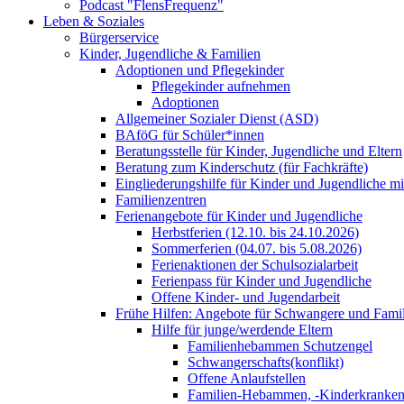
Podcast "FlensFrequenz"
Leben & Soziales
Bürgerservice
Kinder, Jugendliche & Familien
Adoptionen und Pflegekinder
Pflegekinder aufnehmen
Adoptionen
Allgemeiner Sozialer Dienst (ASD)
BAföG für Schüler*innen
Beratungsstelle für Kinder, Jugendliche und Eltern
Beratung zum Kinderschutz (für Fachkräfte)
Eingliederungshilfe für Kinder und Jugendliche m
Familienzentren
Ferienangebote für Kinder und Jugendliche
Herbstferien (12.10. bis 24.10.2026)
Sommerferien (04.07. bis 5.08.2026)
Ferienaktionen der Schulsozialarbeit
Ferienpass für Kinder und Jugendliche
Offene Kinder- und Jugendarbeit
Frühe Hilfen: Angebote für Schwangere und Fami
Hilfe für junge/werdende Eltern
Familienhebammen Schutzengel
Schwangerschafts(konflikt)
Offene Anlaufstellen
Familien-Hebammen, -Kinderkrankens