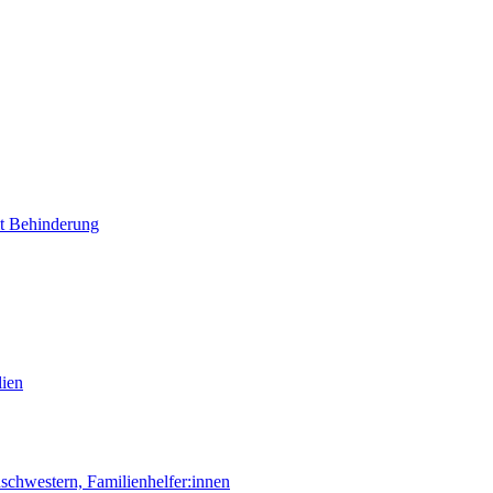
it Behinderung
lien
chwestern, Familienhelfer:innen