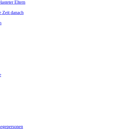
asteter Eltern
e Zeit danach
n
e
legepersonen