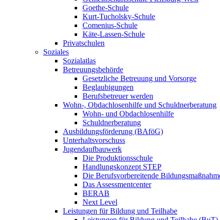
Goethe-Schule
Kurt-Tucholsky-Schule
Comenius-Schule
Käte-Lassen-Schule
Privatschulen
Soziales
Sozialatlas
Betreuungsbehörde
Gesetzliche Betreuung und Vorsorge
Beglaubigungen
Berufsbetreuer werden
Wohn-, Obdachlosenhilfe und Schuldnerberatung
Wohn- und Obdachlosenhilfe
Schuldnerberatung
Ausbildungsförderung (BAföG)
Unterhaltsvorschuss
Jugendaufbauwerk
Die Produktionsschule
Handlungskonzept STEP
Die Berufsvorbereitende Bildungsmaßnahm
Das Assessmentcenter
BERAB
Next Level
Leistungen für Bildung und Teilhabe
Leistungen für Bildung und Teilhabe (BuT)