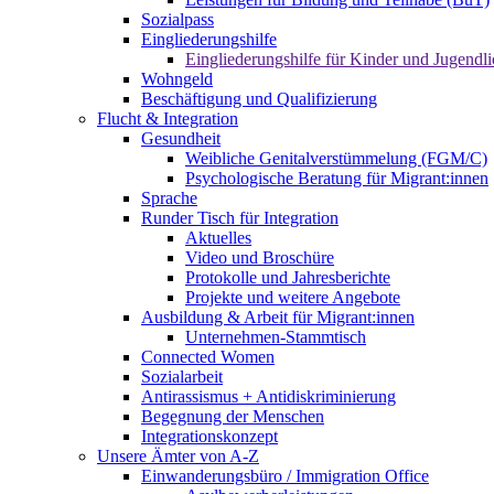
Sozialpass
Eingliederungshilfe
Eingliederungshilfe für Kinder und Jugendli
Wohngeld
Beschäftigung und Qualifizierung
Flucht & Integration
Gesundheit
Weibliche Genitalverstümmelung (FGM/C)
Psychologische Beratung für Migrant:innen
Sprache
Runder Tisch für Integration
Aktuelles
Video und Broschüre
Protokolle und Jahresberichte
Projekte und weitere Angebote
Ausbildung & Arbeit für Migrant:innen
Unternehmen-Stammtisch
Connected Women
Sozialarbeit
Antirassismus + Antidiskriminierung
Begegnung der Menschen
Integrationskonzept
Unsere Ämter von A-Z
Einwanderungsbüro / Immigration Office