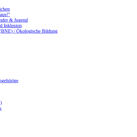
ichen
aus!"
inder & Jugend
nd Inklusion
 (BNE) / Ökologische Bildung
Angehörige
)
k