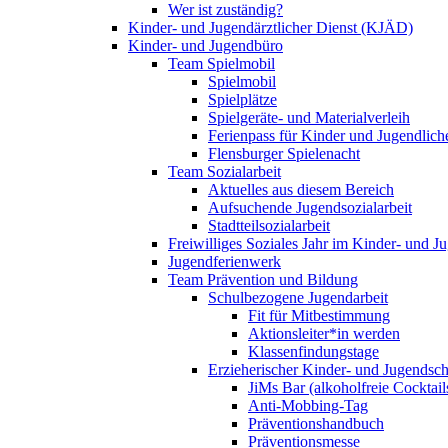
Wer ist zuständig?
Kinder- und Jugendärztlicher Dienst (KJÄD)
Kinder- und Jugendbüro
Team Spielmobil
Spielmobil
Spielplätze
Spielgeräte- und Materialverleih
Ferienpass für Kinder und Jugendlich
Flensburger Spielenacht
Team Sozialarbeit
Aktuelles aus diesem Bereich
Aufsuchende Jugendsozialarbeit
Stadtteilsozialarbeit
Freiwilliges Soziales Jahr im Kinder- und 
Jugendferienwerk
Team Prävention und Bildung
Schulbezogene Jugendarbeit
Fit für Mitbestimmung
Aktionsleiter*in werden
Klassenfindungstage
Erzieherischer Kinder- und Jugendsch
JiMs Bar (alkoholfreie Cocktail
Anti-Mobbing-Tag
Präventionshandbuch
Präventionsmesse