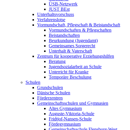
ÜSB-Netzwerk
JUST BEst
Unterhaltsvorschuss
Verfahrenslotse
Vormundschaft, Pflegschaft & Beistandschaft
Vormundschaften & Pflegschaften
Beistandschaften
Beurkundung (Jugendamt)
Gemeinsames Sorgerecht
Unterhalt & Vaterschaft
Zentrum für kooperative Erziehungshilfen
Beratung
Jugendsozialarbeit an Schule
Unterricht für Kranke
Temporäre Beschulung
Schulen
Grundschulen
Dänische Schulen
Förderzentren
Gemeinschaftsschulen und Gymnasien
Altes Gymnasium
Auguste-Viktoria-Schule
Fridtjof-Nansen-Schule
Fördegymnasium
Gemeinschaftsschule Flensburg-West