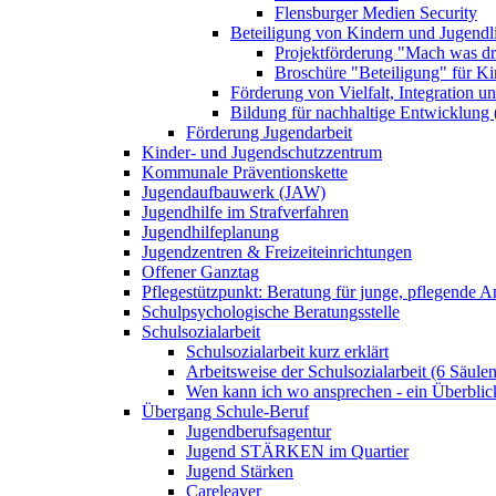
Flensburger Medien Security
Beteiligung von Kindern und Jugendl
Projektförderung "Mach was dr
Broschüre "Beteiligung" für K
Förderung von Vielfalt, Integration u
Bildung für nachhaltige Entwicklung
Förderung Jugendarbeit
Kinder- und Jugendschutzzentrum
Kommunale Präventionskette
Jugendaufbauwerk (JAW)
Jugendhilfe im Strafverfahren
Jugendhilfeplanung
Jugendzentren & Freizeiteinrichtungen
Offener Ganztag
Pflegestützpunkt: Beratung für junge, pflegende 
Schulpsychologische Beratungsstelle
Schulsozialarbeit
Schulsozialarbeit kurz erklärt
Arbeitsweise der Schulsozialarbeit (6 Säulen
Wen kann ich wo ansprechen - ein Überblic
Übergang Schule-Beruf
Jugendberufsagentur
Jugend STÄRKEN im Quartier
Jugend Stärken
Careleaver