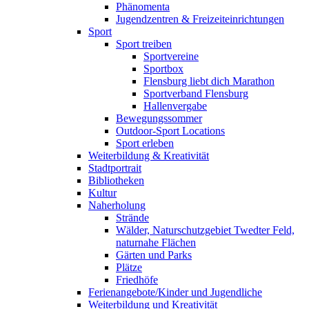
Phänomenta
Jugendzentren & Freizeiteinrichtungen
Sport
Sport treiben
Sportvereine
Sportbox
Flensburg liebt dich Marathon
Sportverband Flensburg
Hallenvergabe
Bewegungssommer
Outdoor-Sport Locations
Sport erleben
Weiterbildung & Kreativität
Stadtportrait
Bibliotheken
Kultur
Naherholung
Strände
Wälder, Naturschutzgebiet Twedter Feld,
naturnahe Flächen
Gärten und Parks
Plätze
Friedhöfe
Ferienangebote/Kinder und Jugendliche
Weiterbildung und Kreativität