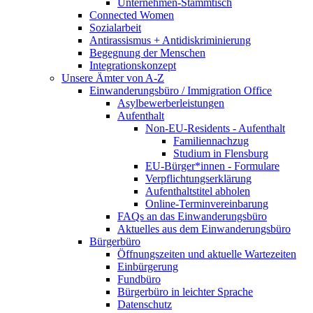
Unternehmen-Stammtisch
Connected Women
Sozialarbeit
Antirassismus + Antidiskriminierung
Begegnung der Menschen
Integrationskonzept
Unsere Ämter von A-Z
Einwanderungsbüro / Immigration Office
Asylbewerberleistungen
Aufenthalt
Non-EU-Residents - Aufenthalt
Familiennachzug
Studium in Flensburg
EU-Bürger*innen - Formulare
Verpflichtungserklärung
Aufenthaltstitel abholen
Online-Terminvereinbarung
FAQs an das Einwanderungsbüro
Aktuelles aus dem Einwanderungsbüro
Bürgerbüro
Öffnungszeiten und aktuelle Wartezeiten
Einbürgerung
Fundbüro
Bürgerbüro in leichter Sprache
Datenschutz