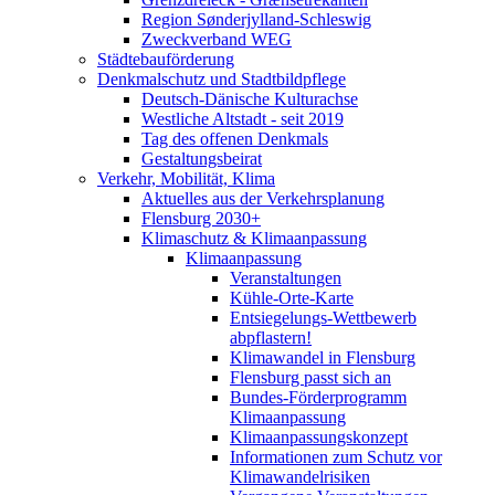
Region Sønderjylland-Schleswig
Zweckverband WEG
Städtebauförderung
Denkmalschutz und Stadtbildpflege
Deutsch-Dänische Kulturachse
Westliche Altstadt - seit 2019
Tag des offenen Denkmals
Gestaltungsbeirat
Verkehr, Mobilität, Klima
Aktuelles aus der Verkehrsplanung
Flensburg 2030+
Klimaschutz & Klimaanpassung
Klimaanpassung
Veranstaltungen
Kühle-Orte-Karte
Entsiegelungs-Wettbewerb
abpflastern!
Klimawandel in Flensburg
Flensburg passt sich an
Bundes-Förderprogramm
Klimaanpassung
Klimaanpassungskonzept
Informationen zum Schutz vor
Klimawandelrisiken