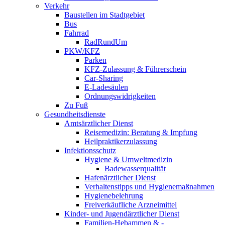
Verkehr
Baustellen im Stadtgebiet
Bus
Fahrrad
RadRundUm
PKW/KFZ
Parken
KFZ-Zulassung & Führerschein
Car-Sharing
E-Ladesäulen
Ordnungswidrigkeiten
Zu Fuß
Gesundheitsdienste
Amtsärztlicher Dienst
Reisemedizin: Beratung & Impfung
Heilpraktikerzulassung
Infektionsschutz
Hygiene & Umweltmedizin
Badewasserqualität
Hafenärztlicher Dienst
Verhaltenstipps und Hygienemaßnahmen
Hygienebelehrung
Freiverkäufliche Arzneimittel
Kinder- und Jugendärztlicher Dienst
Familien-Hebammen & -