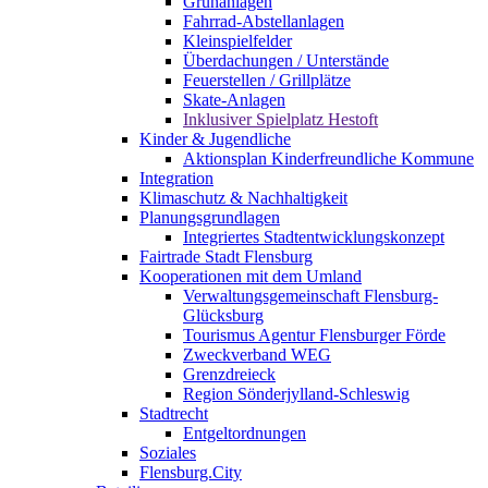
Grünanlagen
Fahrrad-Abstellanlagen
Kleinspielfelder
Überdachungen / Unterstände
Feuerstellen / Grillplätze
Skate-Anlagen
Inklusiver Spielplatz Hestoft
Kinder & Jugendliche
Aktionsplan Kinderfreundliche Kommune
Integration
Klimaschutz & Nachhaltigkeit
Planungsgrundlagen
Integriertes Stadtentwicklungskonzept
Fairtrade Stadt Flensburg
Kooperationen mit dem Umland
Verwaltungsgemeinschaft Flensburg-
Glücksburg
Tourismus Agentur Flensburger Förde
Zweckverband WEG
Grenzdreieck
Region Sönderjylland-Schleswig
Stadtrecht
Entgeltordnungen
Soziales
Flensburg.City