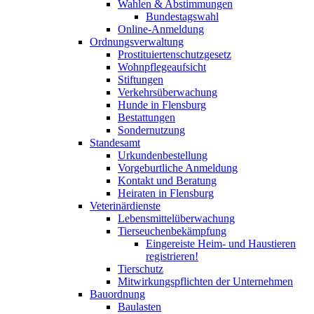
Wahlen & Abstimmungen
Bundestagswahl
Online-Anmeldung
Ordnungsverwaltung
Prostituiertenschutzgesetz
Wohnpflegeaufsicht
Stiftungen
Verkehrsüberwachung
Hunde in Flensburg
Bestattungen
Sondernutzung
Standesamt
Urkundenbestellung
Vorgeburtliche Anmeldung
Kontakt und Beratung
Heiraten in Flensburg
Veterinärdienste
Lebensmittelüberwachung
Tierseuchenbekämpfung
Eingereiste Heim- und Haustieren
registrieren!
Tierschutz
Mitwirkungspflichten der Unternehmen
Bauordnung
Baulasten