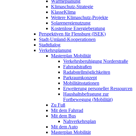
Wärmeplanung
Klimaschutz-Strategie
KlasseKlima
Weitere Klimaschutz-Projekte
Solarenergienutzung
Kostenlose Energieberatung
Perspektiven für Flensburg (ISEK)
Stadt-Umland-Kooperationen
Stadtdialog
Verkehrsplanung
Masterplan Mobilität
Verkehrsberuhigung Norderstraße
Fahrradstraßen
Radabstellmöglichkeiten
Parkraumkonzept
Mobilitätsstationen
Erweiterung personeller Ressourcen
Haushaltsbefragung zur
Fortbewegung (Mobilität)
Zu Fuß
Mit dem Fahrrad
Mit dem Bus
Nahverkehrsplan
Mit dem Auto
Masterplan Mobilität