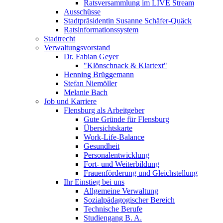
Ratsversammlung im LIVE Stream
Ausschüsse
Stadtpräsidentin Susanne Schäfer-Quäck
Ratsinformationssystem
Stadtrecht
Verwaltungsvorstand
Dr. Fabian Geyer
"Klönschnack & Klartext"
Henning Brüggemann
Stefan Niemöller
Melanie Bach
Job und Karriere
Flensburg als Arbeitgeber
Gute Gründe für Flensburg
Übersichtskarte
Work-Life-Balance
Gesundheit
Personalentwicklung
Fort- und Weiterbildung
Frauenförderung und Gleichstellung
Ihr Einstieg bei uns
Allgemeine Verwaltung
Sozialpädagogischer Bereich
Technische Berufe
Studiengang B. A.