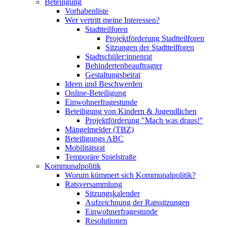
Beteiligung
Vorhabenliste
Wer vertritt meine Interessen?
Stadtteilforen
Projektförderung Stadtteilforen
Sitzungen der Stadtteilforen
Stadtschüler:innenrat
Behindertenbeauftragter
Gestaltungsbeirat
Ideen und Beschwerden
Online-Beteiligung
Einwohnerfragestunde
Beteiligung von Kindern & Jugendlichen
Projektförderung "Mach was draus!"
Mängelmelder (TBZ)
Beteiligungs ABC
Mobilitätsrat
Temporäre Spielstraße
Kommunalpolitik
Worum kümmert sich Kommunalpolitik?
Ratsversammlung
Sitzungskalender
Aufzeichnung der Ratssitzungen
Einwohnerfragestunde
Resolutionen