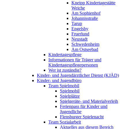
Kneipp Kindertagestätte
Weiche
Am Sophienhof
Johannisstraße
Tarup
Engelsby
Fruerlund
Neustadt
Schwedenheim
Am Ostseebad
Kindertagespflege
Informationen für Träger und
Kindertagespflegepersonen
Wer ist zuständig?
Kinder- und Jugendärztlicher Dienst (KJÄD)
Kinder- und Jugendbüro
Team Spielmobil
Spielmobil
Spielplätze
Spielgeräte- und Materialverleih
Ferienpass für Kinder und
Jugendliche
Flensburger Spielenacht
Team Sozialarbeit
Aktuelles aus diesem Bereich