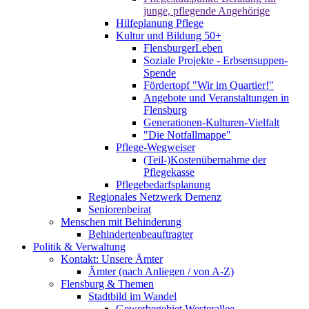
junge, pflegende Angehörige
Hilfeplanung Pflege
Kultur und Bildung 50+
FlensburgerLeben
Soziale Projekte - Erbsensuppen-
Spende
Fördertopf "Wir im Quartier!"
Angebote und Veranstaltungen in
Flensburg
Generationen-Kulturen-Vielfalt
"Die Notfallmappe"
Pflege-Wegweiser
(Teil-)Kostenübernahme der
Pflegekasse
Pflegebedarfsplanung
Regionales Netzwerk Demenz
Seniorenbeirat
Menschen mit Behinderung
Behindertenbeauftragter
Politik & Verwaltung
Kontakt: Unsere Ämter
Ämter (nach Anliegen / von A-Z)
Flensburg & Themen
Stadtbild im Wandel
Gewerbegebiet Westerallee