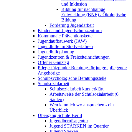
und Inklusion
Bildung für nachhaltige
Entwicklung (BNE) / Ökologische
Bildung
Förderung Jugendarbeit
Kinder- und Jugendschutzzentrum
Kommunale Präventionskette
Jugendaufbauwerk (JAW)
Jugendhilfe im Strafverfahren
Jugendhilfeplanung
Jugendzentren & Freizeiteinrichtungen
Offener Ganztag
Pflegestützpunkt: Beratung für junge, pflegende
Angehörige
Schulpsychologische Beratungsstelle
Schulsozialarbeit
Schulsozialarbeit kurz erklärt
Arbeitsweise der Schulsozialarbeit (6
Säulen)
Wen kann ich wo ansprechen - ein
Überblick
Übergang Schule-Beruf
Jugendberufsagentur
Jugend STÄRKEN im Quartier
Jugend Stärken