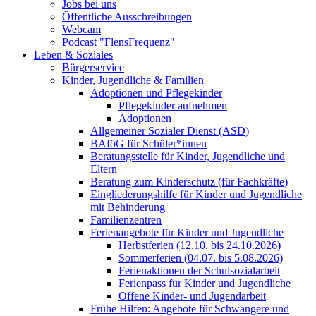
Jobs bei uns
Öffentliche Ausschreibungen
Webcam
Podcast "FlensFrequenz"
Leben & Soziales
Bürgerservice
Kinder, Jugendliche & Familien
Adoptionen und Pflegekinder
Pflegekinder aufnehmen
Adoptionen
Allgemeiner Sozialer Dienst (ASD)
BAföG für Schüler*innen
Beratungsstelle für Kinder, Jugendliche und
Eltern
Beratung zum Kinderschutz (für Fachkräfte)
Eingliederungshilfe für Kinder und Jugendliche
mit Behinderung
Familienzentren
Ferienangebote für Kinder und Jugendliche
Herbstferien (12.10. bis 24.10.2026)
Sommerferien (04.07. bis 5.08.2026)
Ferienaktionen der Schulsozialarbeit
Ferienpass für Kinder und Jugendliche
Offene Kinder- und Jugendarbeit
Frühe Hilfen: Angebote für Schwangere und