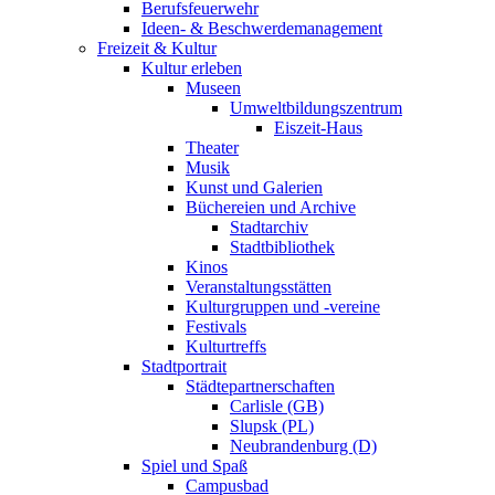
Berufsfeuerwehr
Ideen- & Beschwerdemanagement
Freizeit & Kultur
Kultur erleben
Museen
Umweltbildungszentrum
Eiszeit-Haus
Theater
Musik
Kunst und Galerien
Büchereien und Archive
Stadtarchiv
Stadtbibliothek
Kinos
Veranstaltungsstätten
Kulturgruppen und -vereine
Festivals
Kulturtreffs
Stadtportrait
Städtepartnerschaften
Carlisle (GB)
Slupsk (PL)
Neubrandenburg (D)
Spiel und Spaß
Campusbad