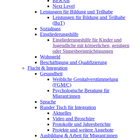
BERAB
Next Level
Leistungen für Bildung und Teilhabe
Leistungen für Bildung und Teilhabe
(BuT)
Sozialpass
Eingliederungshilfe
Eingliederungshilfe für Kinder und
Jugendliche mit körperlichen, geistigen
oder Sinnesbeeinträchtigungen
Wohngeld
Beschäftigung und Qualifizierung
Flucht & Integration
Gesundheit
Weibliche Genitalverstümmelung
(FGM/C)
Psychologische Beratung für
Migrant:innen
Sprache
Runder Tisch für Integration
Aktuelles
Video und Broschüre
Protokolle und Jahresberichte
Projekte und weitere Angebote
Ausbildung & Arbeit für Migrant:innen