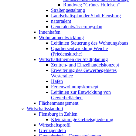
Rundweg "Grünes Hufeisen"
Straßengestaltung
Landschaftsplan der Stadt Flensburg
naturtalent
Generalentwässerungsplan
Innenhafen
Wohnraumentwicklung
Leitlinien Steuerung des Wohnungsbaus
Quartiersentwicklung Weiche
(Friedenskirche)
Wirtschaftsthemen der Stadtplanung
Zentren- und Einzelhandelskonzept
Erweiterung des Gewerbegebietes
Westerallee
Hafen
Ferienwohnungskonzept
Leitlinien zur Entwicklung von
Gewerbeflächen
Flächenmanagement
Wirtschaftsstandort
Flensburg in Zahlen
Kleinräumige Gebietsgliederung
Wirtschaftsprofil
Grenzpendeln
Grenzdreieck - Grænsetrekanten