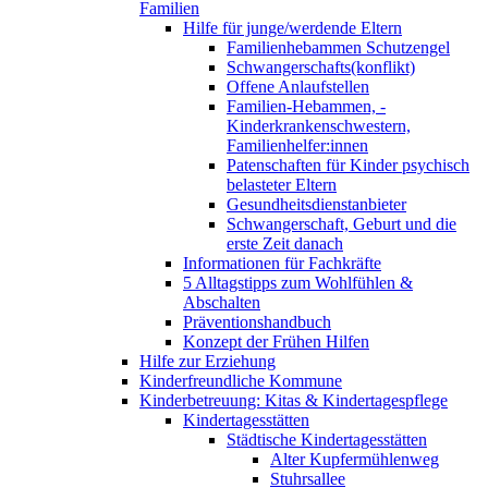
Familien
Hilfe für junge/werdende Eltern
Familienhebammen Schutzengel
Schwangerschafts(konflikt)
Offene Anlaufstellen
Familien-Hebammen, -
Kinderkrankenschwestern,
Familienhelfer:innen
Patenschaften für Kinder psychisch
belasteter Eltern
Gesundheitsdienstanbieter
Schwangerschaft, Geburt und die
erste Zeit danach
Informationen für Fachkräfte
5 Alltagstipps zum Wohlfühlen &
Abschalten
Präventionshandbuch
Konzept der Frühen Hilfen
Hilfe zur Erziehung
Kinderfreundliche Kommune
Kinderbetreuung: Kitas & Kindertagespflege
Kindertagesstätten
Städtische Kindertagesstätten
Alter Kupfermühlenweg
Stuhrsallee