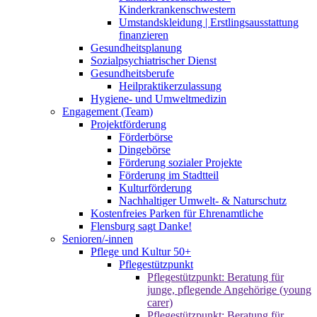
Kinderkrankenschwestern
Umstandskleidung | Erstlingsausstattung
finanzieren
Gesundheitsplanung
Sozialpsychiatrischer Dienst
Gesundheitsberufe
Heilpraktikerzulassung
Hygiene- und Umweltmedizin
Engagement (Team)
Projektförderung
Förderbörse
Dingebörse
Förderung sozialer Projekte
Förderung im Stadtteil
Kulturförderung
Nachhaltiger Umwelt- & Naturschutz
Kostenfreies Parken für Ehrenamtliche
Flensburg sagt Danke!
Senioren/-innen
Pflege und Kultur 50+
Pflegestützpunkt
Pflegestützpunkt: Beratung für
junge, pflegende Angehörige (young
carer)
Pflegestützpunkt: Beratung für