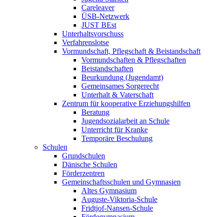
Careleaver
ÜSB-Netzwerk
JUST BEst
Unterhaltsvorschuss
Verfahrenslotse
Vormundschaft, Pflegschaft & Beistandschaft
Vormundschaften & Pflegschaften
Beistandschaften
Beurkundung (Jugendamt)
Gemeinsames Sorgerecht
Unterhalt & Vaterschaft
Zentrum für kooperative Erziehungshilfen
Beratung
Jugendsozialarbeit an Schule
Unterricht für Kranke
Temporäre Beschulung
Schulen
Grundschulen
Dänische Schulen
Förderzentren
Gemeinschaftsschulen und Gymnasien
Altes Gymnasium
Auguste-Viktoria-Schule
Fridtjof-Nansen-Schule
Fördegymnasium