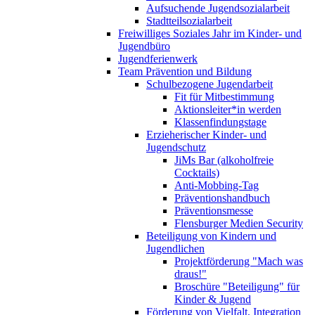
Aufsuchende Jugendsozialarbeit
Stadtteilsozialarbeit
Freiwilliges Soziales Jahr im Kinder- und
Jugendbüro
Jugendferienwerk
Team Prävention und Bildung
Schulbezogene Jugendarbeit
Fit für Mitbestimmung
Aktionsleiter*in werden
Klassenfindungstage
Erzieherischer Kinder- und
Jugendschutz
JiMs Bar (alkoholfreie
Cocktails)
Anti-Mobbing-Tag
Präventionshandbuch
Präventionsmesse
Flensburger Medien Security
Beteiligung von Kindern und
Jugendlichen
Projektförderung "Mach was
draus!"
Broschüre "Beteiligung" für
Kinder & Jugend
Förderung von Vielfalt, Integration