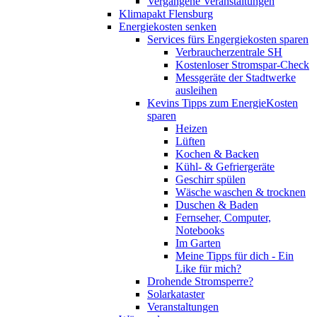
Vergangene Veranstaltungen
Klimapakt Flensburg
Energiekosten senken
Services fürs Engergiekosten sparen
Verbraucherzentrale SH
Kostenloser Stromspar-Check
Messgeräte der Stadtwerke
ausleihen
Kevins Tipps zum EnergieKosten
sparen
Heizen
Lüften
Kochen & Backen
Kühl- & Gefriergeräte
Geschirr spülen
Wäsche waschen & trocknen
Duschen & Baden
Fernseher, Computer,
Notebooks
Im Garten
Meine Tipps für dich - Ein
Like für mich?
Drohende Stromsperre?
Solarkataster
Veranstaltungen