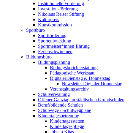
Institutionelle Förderung
Investitionsförderung
Nikolaus Reiser Stiftung
Kulturpreis
Kunstkommission
Sportbüro
Sportförderung
Sportentwicklung
Sportmeister*innen-Ehrung
Ferienschwimmen
Bildungsbüro
Bildungsplanung
Bildungsberichterstattung
Pädagogische Werkstatt
DigitalerDienstag & Donnerstag
Newsletter Digitaler Donnerstag
Veranstaltungsarchiv
Schulverwaltung
Offener Ganztag an städtischen Grundschulen
Berufsbildende Schulen
Schulwege / Schulwegpläne
Kindertagesbetreuung
Kindertagesstätten
Kindertagespflege
Jobs in Kitas