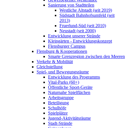
Sanierung von Stadtteilen
Westliche Altstadt (seit 2019)
Südstadt Bahnhofsumfeld (seit
2013)
Fruerlund-Süd (seit 2010)
Neustadt (seit 2000)
Entwicklung unserer Strände
Kleingärten - Entwicklungskonzept
Flensburger Campus
Flensburg & Kooperationen
Smarte Grenzregion zwischen den Meeren
Verkehr & Mobilität
Gleichstellung
Spiel- und Bewegungsräume
Entwicklung des Programms
Vital-Parks (60+)
Öffentliche Sport-Geräte
Naturnahe Spielflächen
Arbeitsgruppe
Beteiligung
Schulhöfe
Spielplätze
Jugend-Aktivitätsräume
Stadt-Strände