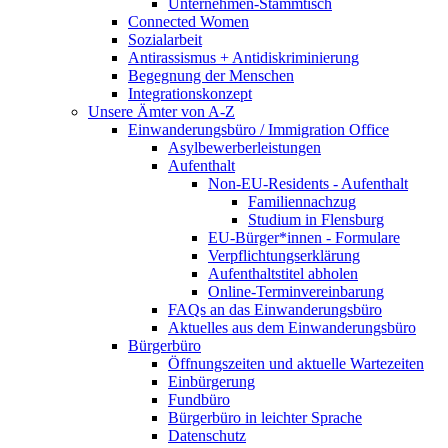
Unternehmen-Stammtisch
Connected Women
Sozialarbeit
Antirassismus + Antidiskriminierung
Begegnung der Menschen
Integrationskonzept
Unsere Ämter von A-Z
Einwanderungsbüro / Immigration Office
Asylbewerberleistungen
Aufenthalt
Non-EU-Residents - Aufenthalt
Familiennachzug
Studium in Flensburg
EU-Bürger*innen - Formulare
Verpflichtungserklärung
Aufenthaltstitel abholen
Online-Terminvereinbarung
FAQs an das Einwanderungsbüro
Aktuelles aus dem Einwanderungsbüro
Bürgerbüro
Öffnungszeiten und aktuelle Wartezeiten
Einbürgerung
Fundbüro
Bürgerbüro in leichter Sprache
Datenschutz