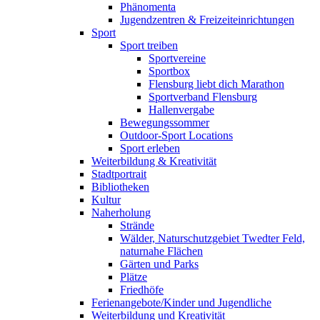
Phänomenta
Jugendzentren & Freizeiteinrichtungen
Sport
Sport treiben
Sportvereine
Sportbox
Flensburg liebt dich Marathon
Sportverband Flensburg
Hallenvergabe
Bewegungssommer
Outdoor-Sport Locations
Sport erleben
Weiterbildung & Kreativität
Stadtportrait
Bibliotheken
Kultur
Naherholung
Strände
Wälder, Naturschutzgebiet Twedter Feld,
naturnahe Flächen
Gärten und Parks
Plätze
Friedhöfe
Ferienangebote/Kinder und Jugendliche
Weiterbildung und Kreativität