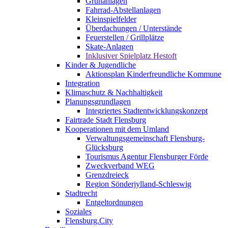
Grünanlagen
Fahrrad-Abstellanlagen
Kleinspielfelder
Überdachungen / Unterstände
Feuerstellen / Grillplätze
Skate-Anlagen
Inklusiver Spielplatz Hestoft
Kinder & Jugendliche
Aktionsplan Kinderfreundliche Kommune
Integration
Klimaschutz & Nachhaltigkeit
Planungsgrundlagen
Integriertes Stadtentwicklungskonzept
Fairtrade Stadt Flensburg
Kooperationen mit dem Umland
Verwaltungsgemeinschaft Flensburg-
Glücksburg
Tourismus Agentur Flensburger Förde
Zweckverband WEG
Grenzdreieck
Region Sönderjylland-Schleswig
Stadtrecht
Entgeltordnungen
Soziales
Flensburg.City