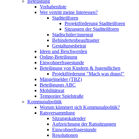
Beteiligung
Vorhabenliste
Wer vertritt meine Interessen?
Stadtteilforen
Projektförderung Stadtteilforen
Sitzungen der Stadtteilforen
Stadtschüler:innenrat
Behindertenbeauftragter
Gestaltungsbeirat
Ideen und Beschwerden
Online-Beteiligung
Einwohnerfragestunde
Beteiligung von Kindern & Jugendlichen
Projektförderung "Mach was draus!"
Mängelmelder (TBZ)
Beteiligungs ABC
Mobilitätsrat
Temporäre Spielstraße
Kommunalpolitik
Worum kümmert sich Kommunalpolitik?
Ratsversammlung
Sitzungskalender
Aufzeichnung der Ratssitzungen
Einwohnerfragestunde
Resolutionen