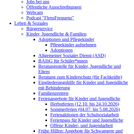
Jobs bei uns
Öffentliche Ausschreibungen
Webcam
Podcast "FlensFrequenz"
Leben & Soziales
Bürgerservice
Kinder, Jugendliche & Familien
Adoptionen und Pflegekinder
Pflegekinder aufnehmen
Adoptionen
Allgemeiner Sozialer Dienst (ASD)
BAföG für Schüler*innen
Beratungsstelle für Kinder, Jugendliche und
Eltern
Beratung zum Kinderschutz (für Fachkräfte)
Eingliederungshilfe für Kinder und Jugendliche
mit Behinderung
Familienzentren
Ferienangebote für Kinder und Jugendliche
Herbstferien (12.10. bis 24.10.2026)
Sommerferien (04.07. bis 5.08.2026)
Ferienaktionen der Schulsozialarbeit
Ferienpass für Kinder und Jugendliche
Offene Kinder- und Jugendarbeit
Frühe Hilfen: Angebote für Schwangere und