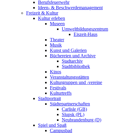
Berufsfeuerwehr
Ideen- & Beschwerdemanagement
Freizeit & Kultur
Kultur erleben
Museen
Umweltbildungszentrum
Eiszeit-Haus
Theater
Musik
Kunst und Galerien
Büchereien und Archive
Stadtarchiv
Stadtbibliothek
Kinos
Veranstaltungsstätten
Kulturgruppen und -vereine
Festivals
Kulturtreffs
Stadtportrait
Städtepartnerschaften
Carlisle (GB)
Slupsk (PL)
Neubrandenburg (D)
Spiel und Spaß
Campusbad