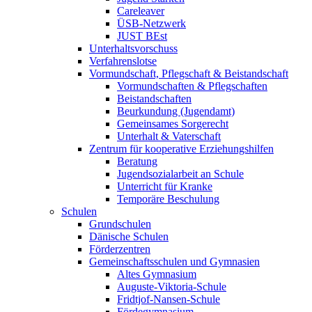
Careleaver
ÜSB-Netzwerk
JUST BEst
Unterhaltsvorschuss
Verfahrenslotse
Vormundschaft, Pflegschaft & Beistandschaft
Vormundschaften & Pflegschaften
Beistandschaften
Beurkundung (Jugendamt)
Gemeinsames Sorgerecht
Unterhalt & Vaterschaft
Zentrum für kooperative Erziehungshilfen
Beratung
Jugendsozialarbeit an Schule
Unterricht für Kranke
Temporäre Beschulung
Schulen
Grundschulen
Dänische Schulen
Förderzentren
Gemeinschaftsschulen und Gymnasien
Altes Gymnasium
Auguste-Viktoria-Schule
Fridtjof-Nansen-Schule
Fördegymnasium