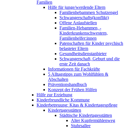
Familien
Hilfe für junge/werdende Eltern
Familienhebammen Schutzengel
Schwangerschafts(konflikt)
Offene Anlaufstellen
Familien-Hebammen, -
Kinderkrankenschwestern,
Familienhelfer:innen
Patenschaften für Kinder psychisch
belasteter Eltern
Gesundheitsdienstanbieter
Schwangerschaft, Geburt und die
erste Zeit danach
Informationen für Fachkräfte
5 Alltagstipps zum Wohlfühlen &
Abschalten
Präventionshandbuch
Konzept der Frühen Hilfen
Hilfe zur Erziehung
Kinderfreundliche Kommune
Kinderbetreuung: Kitas & Kindertagespflege
Kindertagesstätten
Städtische Kindertagesstätten
Alter Kupfermühlenweg
Stuhrsallee