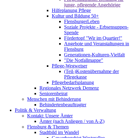
junge, pflegende Angehörige
Hilfeplanung Pflege
Kultur und Bildung 50+
FlensburgerLeben
Soziale Projekte - Erbsensuppen-
Spende
Fördertopf "Wir im Quartier!"
Angebote und Veranstaltungen in
Flensburg
Generationen-Kulturen-Vielfalt
"Die Notfallmappe"
Pflege-Wegweiser
(Teil-)Kostenübernahme der
Pflegekasse
Pflegebedarfsplanung
Regionales Netzwerk Demenz
Seniorenbeirat
Menschen mit Behinderung
Behindertenbeauftragter
Politik & Verwaltung
Kontakt: Unsere Ämter
Ämter (nach Anliegen / von A-Z)
Flensburg & Themen
Stadtbild im Wandel
Gewerbegebiet Westerallee