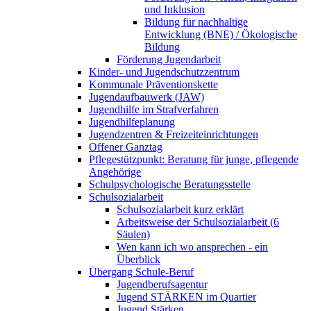
und Inklusion
Bildung für nachhaltige
Entwicklung (BNE) / Ökologische
Bildung
Förderung Jugendarbeit
Kinder- und Jugendschutzzentrum
Kommunale Präventionskette
Jugendaufbauwerk (JAW)
Jugendhilfe im Strafverfahren
Jugendhilfeplanung
Jugendzentren & Freizeiteinrichtungen
Offener Ganztag
Pflegestützpunkt: Beratung für junge, pflegende
Angehörige
Schulpsychologische Beratungsstelle
Schulsozialarbeit
Schulsozialarbeit kurz erklärt
Arbeitsweise der Schulsozialarbeit (6
Säulen)
Wen kann ich wo ansprechen - ein
Überblick
Übergang Schule-Beruf
Jugendberufsagentur
Jugend STÄRKEN im Quartier
Jugend Stärken