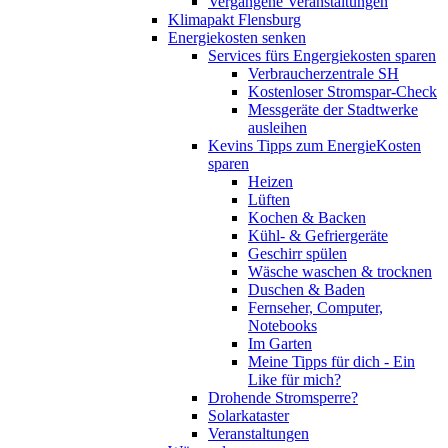
Vergangene Veranstaltungen
Klimapakt Flensburg
Energiekosten senken
Services fürs Engergiekosten sparen
Verbraucherzentrale SH
Kostenloser Stromspar-Check
Messgeräte der Stadtwerke
ausleihen
Kevins Tipps zum EnergieKosten
sparen
Heizen
Lüften
Kochen & Backen
Kühl- & Gefriergeräte
Geschirr spülen
Wäsche waschen & trocknen
Duschen & Baden
Fernseher, Computer,
Notebooks
Im Garten
Meine Tipps für dich - Ein
Like für mich?
Drohende Stromsperre?
Solarkataster
Veranstaltungen