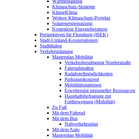
Wärmeplanung
Klimaschutz-Strategie
KlasseKlima
Weitere Klimaschutz-Projekte
Solarenergienutzung
Kostenlose Energieberatung
Perspektiven für Flensburg (ISEK)
Stadt-Umland-Kooperationen
Stadtdialog
Verkehrsplanung
Masterplan Mobilität
Verkehrsberuhigung Norderstraße
Fahrradstraßen
Radabstellmöglichkeiten
Parkraumkonzept
Mobilitätsstationen
Erweiterung personeller Ressourcen
Haushaltsbefragung zur
Fortbewegung (Mobilität)
Zu Fuß
Mit dem Fahrrad
Mit dem Bus
Nahverkehrsplan
Mit dem Auto
Masterplan Mobilität