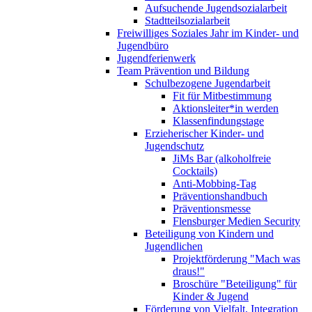
Aufsuchende Jugendsozialarbeit
Stadtteilsozialarbeit
Freiwilliges Soziales Jahr im Kinder- und
Jugendbüro
Jugendferienwerk
Team Prävention und Bildung
Schulbezogene Jugendarbeit
Fit für Mitbestimmung
Aktionsleiter*in werden
Klassenfindungstage
Erzieherischer Kinder- und
Jugendschutz
JiMs Bar (alkoholfreie
Cocktails)
Anti-Mobbing-Tag
Präventionshandbuch
Präventionsmesse
Flensburger Medien Security
Beteiligung von Kindern und
Jugendlichen
Projektförderung "Mach was
draus!"
Broschüre "Beteiligung" für
Kinder & Jugend
Förderung von Vielfalt, Integration