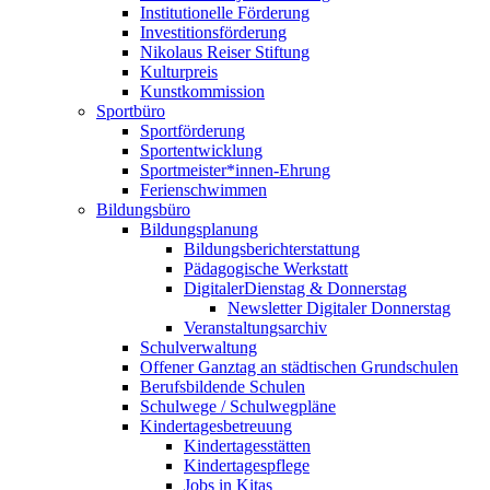
Institutionelle Förderung
Investitionsförderung
Nikolaus Reiser Stiftung
Kulturpreis
Kunstkommission
Sportbüro
Sportförderung
Sportentwicklung
Sportmeister*innen-Ehrung
Ferienschwimmen
Bildungsbüro
Bildungsplanung
Bildungsberichterstattung
Pädagogische Werkstatt
DigitalerDienstag & Donnerstag
Newsletter Digitaler Donnerstag
Veranstaltungsarchiv
Schulverwaltung
Offener Ganztag an städtischen Grundschulen
Berufsbildende Schulen
Schulwege / Schulwegpläne
Kindertagesbetreuung
Kindertagesstätten
Kindertagespflege
Jobs in Kitas