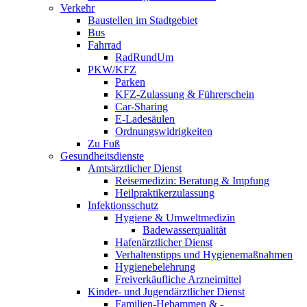
Verkehr
Baustellen im Stadtgebiet
Bus
Fahrrad
RadRundUm
PKW/KFZ
Parken
KFZ-Zulassung & Führerschein
Car-Sharing
E-Ladesäulen
Ordnungswidrigkeiten
Zu Fuß
Gesundheitsdienste
Amtsärztlicher Dienst
Reisemedizin: Beratung & Impfung
Heilpraktikerzulassung
Infektionsschutz
Hygiene & Umweltmedizin
Badewasserqualität
Hafenärztlicher Dienst
Verhaltenstipps und Hygienemaßnahmen
Hygienebelehrung
Freiverkäufliche Arzneimittel
Kinder- und Jugendärztlicher Dienst
Familien-Hebammen & -