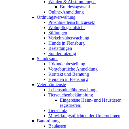
Wahlen & Abstimmungen
Bundestagswahl
Online-Anmeldung
Ordnungsverwaltung
Prostituiertenschutzgesetz
Wohnpflegeaufsicht
Stiftungen
Verkehrsüberwachung
Hunde in Flensburg
Bestattungen
Sondernutzung
Standesamt
Urkundenbestellung
Vorgeburtliche Anmeldung
Kontakt und Beratung
Heiraten in Flensburg
Veterinärdienste
Lebensmittelüberwachung
Tierseuchenbekämpfung
Eingereiste Heim- und Haustieren
registrieren!
Tierschutz
Mitwirkungspflichten der Unternehmen
Bauordnung
Baulasten