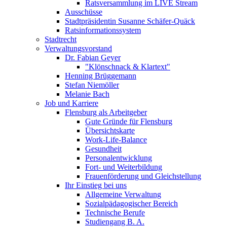
Ratsversammlung im LIVE Stream
Ausschüsse
Stadtpräsidentin Susanne Schäfer-Quäck
Ratsinformationssystem
Stadtrecht
Verwaltungsvorstand
Dr. Fabian Geyer
"Klönschnack & Klartext"
Henning Brüggemann
Stefan Niemöller
Melanie Bach
Job und Karriere
Flensburg als Arbeitgeber
Gute Gründe für Flensburg
Übersichtskarte
Work-Life-Balance
Gesundheit
Personalentwicklung
Fort- und Weiterbildung
Frauenförderung und Gleichstellung
Ihr Einstieg bei uns
Allgemeine Verwaltung
Sozialpädagogischer Bereich
Technische Berufe
Studiengang B. A.