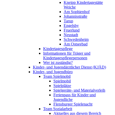
Kneipp Kindertagestätte
Weiche
Am Sophienhof
Johannisstraße
Tarup
Engelsby
Fruerlund
Neustadt
Schwedenheim
Am Ostseebad
Kindertagespflege
Informationen für Träger und
Kindertagespflegepersonen
Wer ist zuständig?
Kinder- und Jugendärztlicher Dienst (KJÄD)
Kinder- und Jugendbüro
Team Spielmobil
Spielmobil
Spielplätze
Spielgeräte- und Materialverleih
Ferienpass für Kinder und
Jugendliche
Flensburger Spielenacht
Team Sozialarbeit
Aktuelles aus diesem Bereich