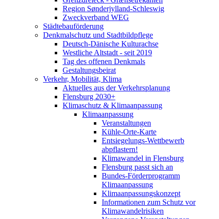
Region Sønderjylland-Schleswig
Zweckverband WEG
Städtebauförderung
Denkmalschutz und Stadtbildpflege
Deutsch-Dänische Kulturachse
Westliche Altstadt - seit 2019
Tag des offenen Denkmals
Gestaltungsbeirat
Verkehr, Mobilität, Klima
Aktuelles aus der Verkehrsplanung
Flensburg 2030+
Klimaschutz & Klimaanpassung
Klimaanpassung
Veranstaltungen
Kühle-Orte-Karte
Entsiegelungs-Wettbewerb
abpflastern!
Klimawandel in Flensburg
Flensburg passt sich an
Bundes-Förderprogramm
Klimaanpassung
Klimaanpassungskonzept
Informationen zum Schutz vor
Klimawandelrisiken