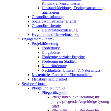
Kinderkrankenschwestern
Umstandskleidung | Erstlingsausstattung
finanzieren
Gesundheitsplanung
Sozialpsychiatrischer Dienst
Gesundheitsberufe
Heilpraktikerzulassung
Hygiene- und Umweltmedizin
Engagement (Team)
Projektförderung
Förderbörse
Dingebörse
Förderung sozialer Projekte
Förderung im Stadtteil
Kulturförderung
Nachhaltiger Umwelt- & Naturschutz
Kostenfreies Parken für Ehrenamtliche
Flensburg sagt Danke!
Senioren/-innen
Pflege und Kultur 50+
Pflegestützpunkt
Pflegestützpunkt: Beratung für
junge, pflegende Angehörige (young
carer)
Pflegestützpunkt: Beratung für