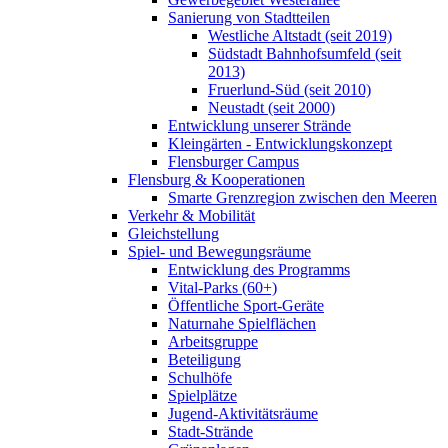
Sanierung von Stadtteilen
Westliche Altstadt (seit 2019)
Südstadt Bahnhofsumfeld (seit
2013)
Fruerlund-Süd (seit 2010)
Neustadt (seit 2000)
Entwicklung unserer Strände
Kleingärten - Entwicklungskonzept
Flensburger Campus
Flensburg & Kooperationen
Smarte Grenzregion zwischen den Meeren
Verkehr & Mobilität
Gleichstellung
Spiel- und Bewegungsräume
Entwicklung des Programms
Vital-Parks (60+)
Öffentliche Sport-Geräte
Naturnahe Spielflächen
Arbeitsgruppe
Beteiligung
Schulhöfe
Spielplätze
Jugend-Aktivitätsräume
Stadt-Strände