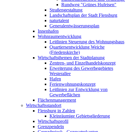
Rundweg "Grünes Hufeisen"
Straßengestaltung
Landschaftsplan der Stadt Flensburg
naturtalent
Generalentwässerungsplan
Innenhafen
Wohnraumentwicklung
Leitlinien Steuerung des Wohnungsbaus
Quartiersentwicklung Weiche
(Friedenskirche)
Wirtschaftsthemen der Stadtplanung
Zentren- und Einzelhandelskonzept
Erweiterung des Gewerbegebietes
Westerallee
Hafen
Ferienwohnungskonzept
Leitlinien zur Entwicklung von
Gewerbeflächen
Flächenmanagement
Wirtschaftsstandort
Flensburg in Zahlen
Kleinräumige Gebietsgliederung
Wirtschaftsprofil
Grenzpendeln
Grenzdreieck - Grænsetrekanten