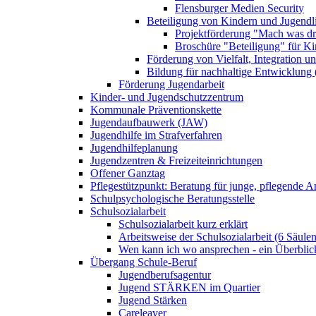
Flensburger Medien Security
Beteiligung von Kindern und Jugendl
Projektförderung "Mach was dr
Broschüre "Beteiligung" für K
Förderung von Vielfalt, Integration u
Bildung für nachhaltige Entwicklung
Förderung Jugendarbeit
Kinder- und Jugendschutzzentrum
Kommunale Präventionskette
Jugendaufbauwerk (JAW)
Jugendhilfe im Strafverfahren
Jugendhilfeplanung
Jugendzentren & Freizeiteinrichtungen
Offener Ganztag
Pflegestützpunkt: Beratung für junge, pflegende 
Schulpsychologische Beratungsstelle
Schulsozialarbeit
Schulsozialarbeit kurz erklärt
Arbeitsweise der Schulsozialarbeit (6 Säulen
Wen kann ich wo ansprechen - ein Überblic
Übergang Schule-Beruf
Jugendberufsagentur
Jugend STÄRKEN im Quartier
Jugend Stärken
Careleaver