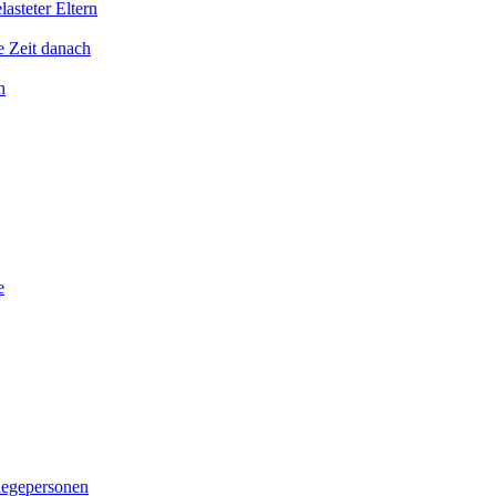
asteter Eltern
e Zeit danach
n
e
legepersonen