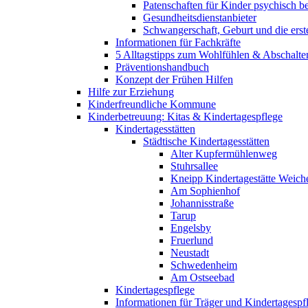
Patenschaften für Kinder psychisch bel
Gesundheitsdienstanbieter
Schwangerschaft, Geburt und die erst
Informationen für Fachkräfte
5 Alltagstipps zum Wohlfühlen & Abschalte
Präventionshandbuch
Konzept der Frühen Hilfen
Hilfe zur Erziehung
Kinderfreundliche Kommune
Kinderbetreuung: Kitas & Kindertagespflege
Kindertagesstätten
Städtische Kindertagesstätten
Alter Kupfermühlenweg
Stuhrsallee
Kneipp Kindertagestätte Weich
Am Sophienhof
Johannisstraße
Tarup
Engelsby
Fruerlund
Neustadt
Schwedenheim
Am Ostseebad
Kindertagespflege
Informationen für Träger und Kindertagespf