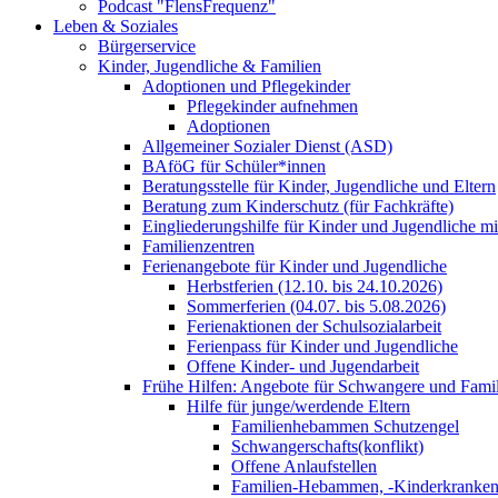
Podcast "FlensFrequenz"
Leben & Soziales
Bürgerservice
Kinder, Jugendliche & Familien
Adoptionen und Pflegekinder
Pflegekinder aufnehmen
Adoptionen
Allgemeiner Sozialer Dienst (ASD)
BAföG für Schüler*innen
Beratungsstelle für Kinder, Jugendliche und Eltern
Beratung zum Kinderschutz (für Fachkräfte)
Eingliederungshilfe für Kinder und Jugendliche m
Familienzentren
Ferienangebote für Kinder und Jugendliche
Herbstferien (12.10. bis 24.10.2026)
Sommerferien (04.07. bis 5.08.2026)
Ferienaktionen der Schulsozialarbeit
Ferienpass für Kinder und Jugendliche
Offene Kinder- und Jugendarbeit
Frühe Hilfen: Angebote für Schwangere und Fami
Hilfe für junge/werdende Eltern
Familienhebammen Schutzengel
Schwangerschafts(konflikt)
Offene Anlaufstellen
Familien-Hebammen, -Kinderkrankens