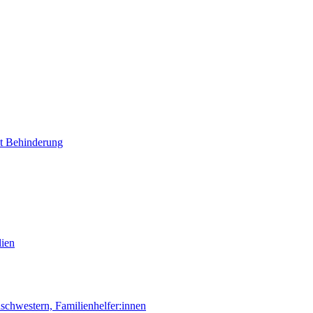
it Behinderung
lien
chwestern, Familienhelfer:innen