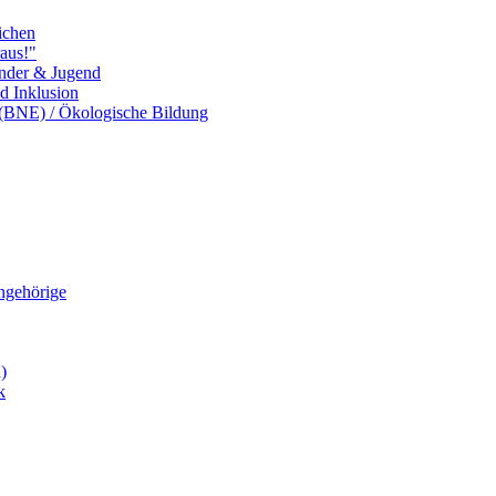
ichen
aus!"
inder & Jugend
nd Inklusion
 (BNE) / Ökologische Bildung
Angehörige
)
k