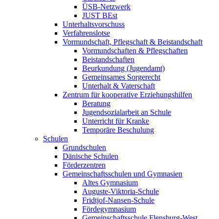
ÜSB-Netzwerk
JUST BEst
Unterhaltsvorschuss
Verfahrenslotse
Vormundschaft, Pflegschaft & Beistandschaft
Vormundschaften & Pflegschaften
Beistandschaften
Beurkundung (Jugendamt)
Gemeinsames Sorgerecht
Unterhalt & Vaterschaft
Zentrum für kooperative Erziehungshilfen
Beratung
Jugendsozialarbeit an Schule
Unterricht für Kranke
Temporäre Beschulung
Schulen
Grundschulen
Dänische Schulen
Förderzentren
Gemeinschaftsschulen und Gymnasien
Altes Gymnasium
Auguste-Viktoria-Schule
Fridtjof-Nansen-Schule
Fördegymnasium
Gemeinschaftsschule Flensburg-West