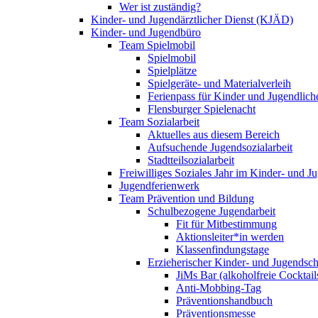
Wer ist zuständig?
Kinder- und Jugendärztlicher Dienst (KJÄD)
Kinder- und Jugendbüro
Team Spielmobil
Spielmobil
Spielplätze
Spielgeräte- und Materialverleih
Ferienpass für Kinder und Jugendlich
Flensburger Spielenacht
Team Sozialarbeit
Aktuelles aus diesem Bereich
Aufsuchende Jugendsozialarbeit
Stadtteilsozialarbeit
Freiwilliges Soziales Jahr im Kinder- und 
Jugendferienwerk
Team Prävention und Bildung
Schulbezogene Jugendarbeit
Fit für Mitbestimmung
Aktionsleiter*in werden
Klassenfindungstage
Erzieherischer Kinder- und Jugendsch
JiMs Bar (alkoholfreie Cocktail
Anti-Mobbing-Tag
Präventionshandbuch
Präventionsmesse