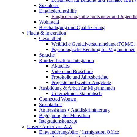
Sozialpass
Eingliederungshilfe
Eingliederungshilfe für Kinder und Jugendli
Wohngeld
Beschäftigung und Qualifizierung
Flucht & Integration
Gesundheit
Weibliche Genitalverstümmelung (FGM/C)
Psychologische Beratung für Migrant:innen
Sprache
Runder Tisch für Integration
Aktuelles
Video und Broschüre
Protokolle und Jahresberichte
Projekte und weitere Angebote
Ausbildung & Arbeit für Migrant:innen
Unternehmen-Stammtisch
Connected Women
Sozialarbeit
Antirassismus + Antidiskriminierung
Begegnung der Menschen
Integrationskonzept
Unsere Ämter von A-Z
Einwanderungsbüro / Immigration Office