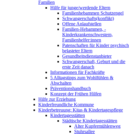
Familien
Hilfe für junge/werdende Eltern
Familienhebammen Schutzengel
Schwangerschafts(konflikt)
Offene Anlaufstellen
Familien-Hebammen, -
Kinderkrankenschwestern,
Familienhelfer:innen
Patenschaften für Kinder psychisch
belasteter Eltern
Gesundheitsdienstanbieter
Schwangerschaft, Geburt und die
erste Zeit danach
Informationen für Fachkräfte
5 Alltagstipps zum Wohlfühlen &
Abschalten
Präventionshandbuch
Konzept der Frühen Hilfen
Hilfe zur Erziehung
Kinderfreundliche Kommune
Kinderbetreuung: Kitas & Kindertagespflege
Kindertagesstätten
Städtische Kindertagesstätten
Alter Kupfermühlenweg
Stuhrsallee