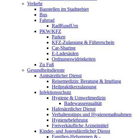
Verkehr
Baustellen im Stadtgebiet
Bus
Fahrrad
RadRundUm
PKW/KFZ
Parken
KFZ-Zulassung & Führerschein
Car-Sharing
E-Ladesäulen
Ordnungswidrigkeiten
Zu Fuß
Gesundheitsdienste
Amtsärztlicher Dienst
Reisemedizin: Beratung & Impfung
Heilpraktikerzulassung
Infektionsschutz
Hygiene & Umweltmedizin
Badewasserqualität
Hafenärztlicher Dienst
Verhaltenstipps und Hygienemaßnahmen
Hygienebelehrung
Freiverkäufliche Arzneimittel
Kinder- und Jugendärztlicher Dienst
Familien-Hebammen & -