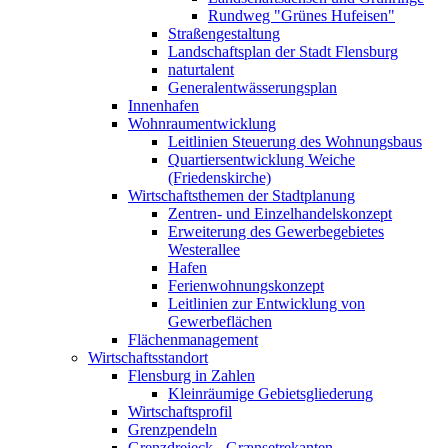
Rundweg "Grünes Hufeisen"
Straßengestaltung
Landschaftsplan der Stadt Flensburg
naturtalent
Generalentwässerungsplan
Innenhafen
Wohnraumentwicklung
Leitlinien Steuerung des Wohnungsbaus
Quartiersentwicklung Weiche
(Friedenskirche)
Wirtschaftsthemen der Stadtplanung
Zentren- und Einzelhandelskonzept
Erweiterung des Gewerbegebietes
Westerallee
Hafen
Ferienwohnungskonzept
Leitlinien zur Entwicklung von
Gewerbeflächen
Flächenmanagement
Wirtschaftsstandort
Flensburg in Zahlen
Kleinräumige Gebietsgliederung
Wirtschaftsprofil
Grenzpendeln
Grenzdreieck - Grænsetrekanten