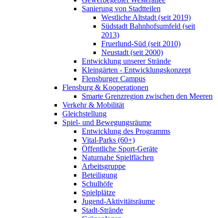
Sanierung von Stadtteilen
Westliche Altstadt (seit 2019)
Südstadt Bahnhofsumfeld (seit
2013)
Fruerlund-Süd (seit 2010)
Neustadt (seit 2000)
Entwicklung unserer Strände
Kleingärten - Entwicklungskonzept
Flensburger Campus
Flensburg & Kooperationen
Smarte Grenzregion zwischen den Meeren
Verkehr & Mobilität
Gleichstellung
Spiel- und Bewegungsräume
Entwicklung des Programms
Vital-Parks (60+)
Öffentliche Sport-Geräte
Naturnahe Spielflächen
Arbeitsgruppe
Beteiligung
Schulhöfe
Spielplätze
Jugend-Aktivitätsräume
Stadt-Strände