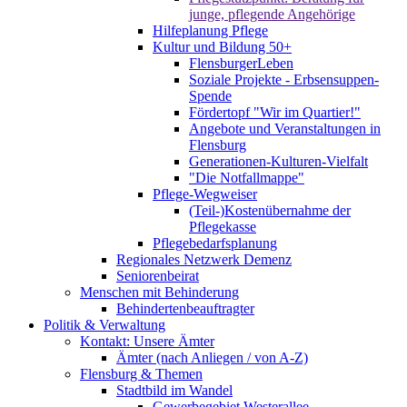
junge, pflegende Angehörige
Hilfeplanung Pflege
Kultur und Bildung 50+
FlensburgerLeben
Soziale Projekte - Erbsensuppen-
Spende
Fördertopf "Wir im Quartier!"
Angebote und Veranstaltungen in
Flensburg
Generationen-Kulturen-Vielfalt
"Die Notfallmappe"
Pflege-Wegweiser
(Teil-)Kostenübernahme der
Pflegekasse
Pflegebedarfsplanung
Regionales Netzwerk Demenz
Seniorenbeirat
Menschen mit Behinderung
Behindertenbeauftragter
Politik & Verwaltung
Kontakt: Unsere Ämter
Ämter (nach Anliegen / von A-Z)
Flensburg & Themen
Stadtbild im Wandel
Gewerbegebiet Westerallee