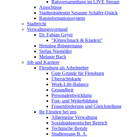
Ratsversammlung im LIVE Stream
Ausschüsse
Stadtpräsidentin Susanne Schäfer-Quäck
Ratsinformationssystem
Stadtrecht
Verwaltungsvorstand
Dr. Fabian Geyer
"Klönschnack & Klartext"
Henning Brüggemann
Stefan Niemöller
Melanie Bach
Job und Karriere
Flensburg als Arbeitgeber
Gute Gründe für Flensburg
Übersichtskarte
Work-Life-Balance
Gesundheit
Personalentwicklung
Fort- und Weiterbildung
Frauenförderung und Gleichstellung
Ihr Einstieg bei uns
Allgemeine Verwaltung
Sozialpädagogischer Bereich
Technische Berufe
Studiengang B. A.