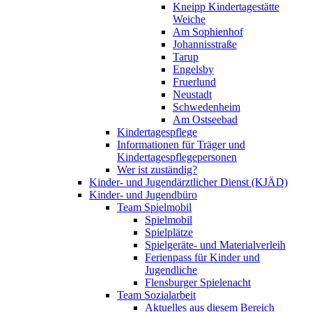
Kneipp Kindertagestätte
Weiche
Am Sophienhof
Johannisstraße
Tarup
Engelsby
Fruerlund
Neustadt
Schwedenheim
Am Ostseebad
Kindertagespflege
Informationen für Träger und
Kindertagespflegepersonen
Wer ist zuständig?
Kinder- und Jugendärztlicher Dienst (KJÄD)
Kinder- und Jugendbüro
Team Spielmobil
Spielmobil
Spielplätze
Spielgeräte- und Materialverleih
Ferienpass für Kinder und
Jugendliche
Flensburger Spielenacht
Team Sozialarbeit
Aktuelles aus diesem Bereich