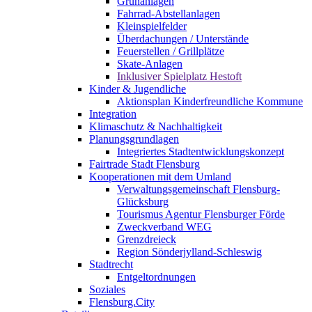
Grünanlagen
Fahrrad-Abstellanlagen
Kleinspielfelder
Überdachungen / Unterstände
Feuerstellen / Grillplätze
Skate-Anlagen
Inklusiver Spielplatz Hestoft
Kinder & Jugendliche
Aktionsplan Kinderfreundliche Kommune
Integration
Klimaschutz & Nachhaltigkeit
Planungsgrundlagen
Integriertes Stadtentwicklungskonzept
Fairtrade Stadt Flensburg
Kooperationen mit dem Umland
Verwaltungsgemeinschaft Flensburg-
Glücksburg
Tourismus Agentur Flensburger Förde
Zweckverband WEG
Grenzdreieck
Region Sönderjylland-Schleswig
Stadtrecht
Entgeltordnungen
Soziales
Flensburg.City