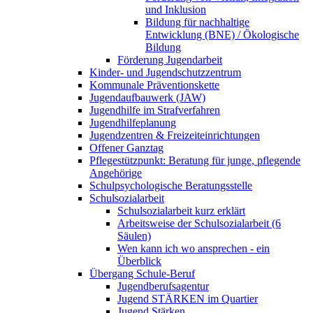
und Inklusion
Bildung für nachhaltige
Entwicklung (BNE) / Ökologische
Bildung
Förderung Jugendarbeit
Kinder- und Jugendschutzzentrum
Kommunale Präventionskette
Jugendaufbauwerk (JAW)
Jugendhilfe im Strafverfahren
Jugendhilfeplanung
Jugendzentren & Freizeiteinrichtungen
Offener Ganztag
Pflegestützpunkt: Beratung für junge, pflegende
Angehörige
Schulpsychologische Beratungsstelle
Schulsozialarbeit
Schulsozialarbeit kurz erklärt
Arbeitsweise der Schulsozialarbeit (6
Säulen)
Wen kann ich wo ansprechen - ein
Überblick
Übergang Schule-Beruf
Jugendberufsagentur
Jugend STÄRKEN im Quartier
Jugend Stärken