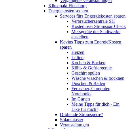
Vergangene Veranstaltungen
Klimapakt Flensburg
Energiekosten senken
Services fürs Engergiekosten sparen
Verbraucherzentrale SH
Kostenloser Stromspar-Check
Messgeräte der Stadtwerke
ausleihen
Kevins Tipps zum EnergieKosten
sparen
Heizen
Lüften
Kochen & Backen
Kühl- & Gefriergeräte
Geschirr spülen
Wäsche waschen & trocknen
Duschen & Baden
Fernseher, Computer,
Notebooks
Im Garten
Meine Tipps für dich - Ein
Like für mich?
Drohende Stromsperre?
Solarkataster
Veranstaltungen