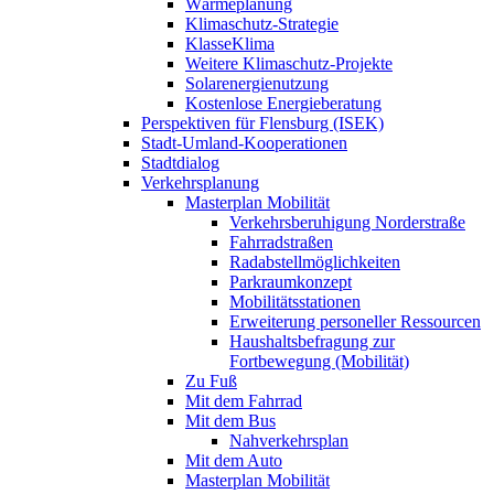
Wärmeplanung
Klimaschutz-Strategie
KlasseKlima
Weitere Klimaschutz-Projekte
Solarenergienutzung
Kostenlose Energieberatung
Perspektiven für Flensburg (ISEK)
Stadt-Umland-Kooperationen
Stadtdialog
Verkehrsplanung
Masterplan Mobilität
Verkehrsberuhigung Norderstraße
Fahrradstraßen
Radabstellmöglichkeiten
Parkraumkonzept
Mobilitätsstationen
Erweiterung personeller Ressourcen
Haushaltsbefragung zur
Fortbewegung (Mobilität)
Zu Fuß
Mit dem Fahrrad
Mit dem Bus
Nahverkehrsplan
Mit dem Auto
Masterplan Mobilität