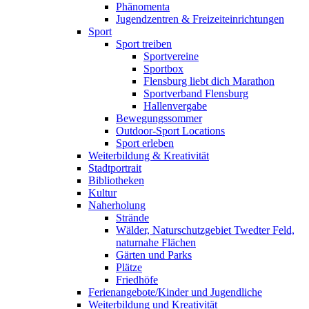
Phänomenta
Jugendzentren & Freizeiteinrichtungen
Sport
Sport treiben
Sportvereine
Sportbox
Flensburg liebt dich Marathon
Sportverband Flensburg
Hallenvergabe
Bewegungssommer
Outdoor-Sport Locations
Sport erleben
Weiterbildung & Kreativität
Stadtportrait
Bibliotheken
Kultur
Naherholung
Strände
Wälder, Naturschutzgebiet Twedter Feld,
naturnahe Flächen
Gärten und Parks
Plätze
Friedhöfe
Ferienangebote/Kinder und Jugendliche
Weiterbildung und Kreativität