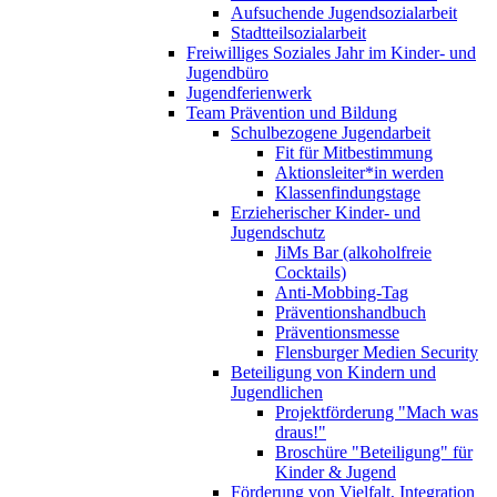
Aufsuchende Jugendsozialarbeit
Stadtteilsozialarbeit
Freiwilliges Soziales Jahr im Kinder- und
Jugendbüro
Jugendferienwerk
Team Prävention und Bildung
Schulbezogene Jugendarbeit
Fit für Mitbestimmung
Aktionsleiter*in werden
Klassenfindungstage
Erzieherischer Kinder- und
Jugendschutz
JiMs Bar (alkoholfreie
Cocktails)
Anti-Mobbing-Tag
Präventionshandbuch
Präventionsmesse
Flensburger Medien Security
Beteiligung von Kindern und
Jugendlichen
Projektförderung "Mach was
draus!"
Broschüre "Beteiligung" für
Kinder & Jugend
Förderung von Vielfalt, Integration