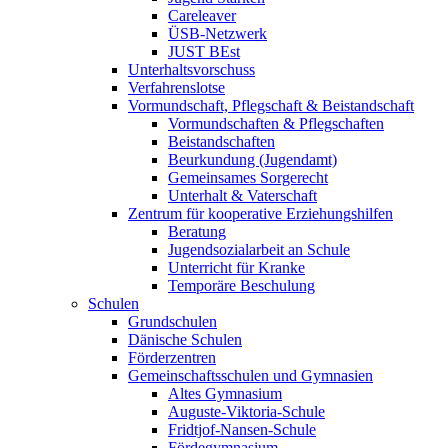
Careleaver
ÜSB-Netzwerk
JUST BEst
Unterhaltsvorschuss
Verfahrenslotse
Vormundschaft, Pflegschaft & Beistandschaft
Vormundschaften & Pflegschaften
Beistandschaften
Beurkundung (Jugendamt)
Gemeinsames Sorgerecht
Unterhalt & Vaterschaft
Zentrum für kooperative Erziehungshilfen
Beratung
Jugendsozialarbeit an Schule
Unterricht für Kranke
Temporäre Beschulung
Schulen
Grundschulen
Dänische Schulen
Förderzentren
Gemeinschaftsschulen und Gymnasien
Altes Gymnasium
Auguste-Viktoria-Schule
Fridtjof-Nansen-Schule
Fördegymnasium