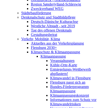
Region Sønderjylland-Schleswig
Zweckverband WEG
Städtebauförderung
Denkmalschutz und Stadtbildpflege
Deutsch-Dänische Kulturachse
Westliche Altstadt - seit 2019
Tag des offenen Denkmals
Gestaltungsbeirat
Verkehr, Mobilität, Klima
Aktuelles aus der Verkehrsplanung
Flensburg 2030+
Klimaschutz & Klimaanpassung
Klimaanpassung
Veranstaltungen
Kühle-Orte-Karte
Entsiegelungs-Wettbewerb
abpflastern!
Klimawandel in Flensburg
Flensburg passt sich an
Bundes-Förderprogramm
Klimaanpassung
Klimaanpassungskonzept
Informationen zum Schutz vor
Klimawandelrisiken