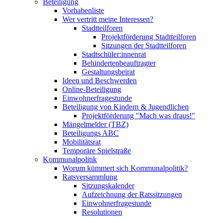
Beteiligung
Vorhabenliste
Wer vertritt meine Interessen?
Stadtteilforen
Projektförderung Stadtteilforen
Sitzungen der Stadtteilforen
Stadtschüler:innenrat
Behindertenbeauftragter
Gestaltungsbeirat
Ideen und Beschwerden
Online-Beteiligung
Einwohnerfragestunde
Beteiligung von Kindern & Jugendlichen
Projektförderung "Mach was draus!"
Mängelmelder (TBZ)
Beteiligungs ABC
Mobilitätsrat
Temporäre Spielstraße
Kommunalpolitik
Worum kümmert sich Kommunalpolitik?
Ratsversammlung
Sitzungskalender
Aufzeichnung der Ratssitzungen
Einwohnerfragestunde
Resolutionen