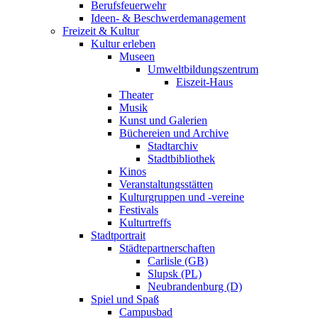
Berufsfeuerwehr
Ideen- & Beschwerdemanagement
Freizeit & Kultur
Kultur erleben
Museen
Umweltbildungszentrum
Eiszeit-Haus
Theater
Musik
Kunst und Galerien
Büchereien und Archive
Stadtarchiv
Stadtbibliothek
Kinos
Veranstaltungsstätten
Kulturgruppen und -vereine
Festivals
Kulturtreffs
Stadtportrait
Städtepartnerschaften
Carlisle (GB)
Slupsk (PL)
Neubrandenburg (D)
Spiel und Spaß
Campusbad