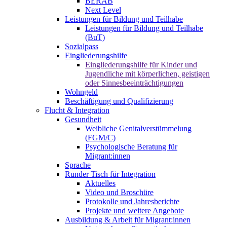
BERAB
Next Level
Leistungen für Bildung und Teilhabe
Leistungen für Bildung und Teilhabe
(BuT)
Sozialpass
Eingliederungshilfe
Eingliederungshilfe für Kinder und
Jugendliche mit körperlichen, geistigen
oder Sinnesbeeinträchtigungen
Wohngeld
Beschäftigung und Qualifizierung
Flucht & Integration
Gesundheit
Weibliche Genitalverstümmelung
(FGM/C)
Psychologische Beratung für
Migrant:innen
Sprache
Runder Tisch für Integration
Aktuelles
Video und Broschüre
Protokolle und Jahresberichte
Projekte und weitere Angebote
Ausbildung & Arbeit für Migrant:innen