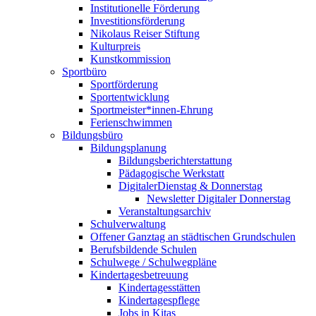
Institutionelle Förderung
Investitionsförderung
Nikolaus Reiser Stiftung
Kulturpreis
Kunstkommission
Sportbüro
Sportförderung
Sportentwicklung
Sportmeister*innen-Ehrung
Ferienschwimmen
Bildungsbüro
Bildungsplanung
Bildungsberichterstattung
Pädagogische Werkstatt
DigitalerDienstag & Donnerstag
Newsletter Digitaler Donnerstag
Veranstaltungsarchiv
Schulverwaltung
Offener Ganztag an städtischen Grundschulen
Berufsbildende Schulen
Schulwege / Schulwegpläne
Kindertagesbetreuung
Kindertagesstätten
Kindertagespflege
Jobs in Kitas