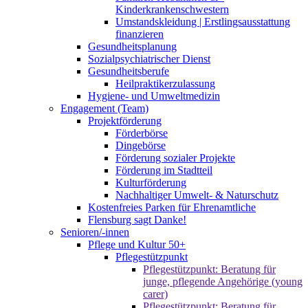
Kinderkrankenschwestern
Umstandskleidung | Erstlingsausstattung
finanzieren
Gesundheitsplanung
Sozialpsychiatrischer Dienst
Gesundheitsberufe
Heilpraktikerzulassung
Hygiene- und Umweltmedizin
Engagement (Team)
Projektförderung
Förderbörse
Dingebörse
Förderung sozialer Projekte
Förderung im Stadtteil
Kulturförderung
Nachhaltiger Umwelt- & Naturschutz
Kostenfreies Parken für Ehrenamtliche
Flensburg sagt Danke!
Senioren/-innen
Pflege und Kultur 50+
Pflegestützpunkt
Pflegestützpunkt: Beratung für
junge, pflegende Angehörige (young
carer)
Pflegestützpunkt: Beratung für