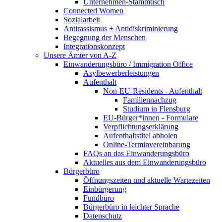
Unternehmen-Stammtisch
Connected Women
Sozialarbeit
Antirassismus + Antidiskriminierung
Begegnung der Menschen
Integrationskonzept
Unsere Ämter von A-Z
Einwanderungsbüro / Immigration Office
Asylbewerberleistungen
Aufenthalt
Non-EU-Residents - Aufenthalt
Familiennachzug
Studium in Flensburg
EU-Bürger*innen - Formulare
Verpflichtungserklärung
Aufenthaltstitel abholen
Online-Terminvereinbarung
FAQs an das Einwanderungsbüro
Aktuelles aus dem Einwanderungsbüro
Bürgerbüro
Öffnungszeiten und aktuelle Wartezeiten
Einbürgerung
Fundbüro
Bürgerbüro in leichter Sprache
Datenschutz