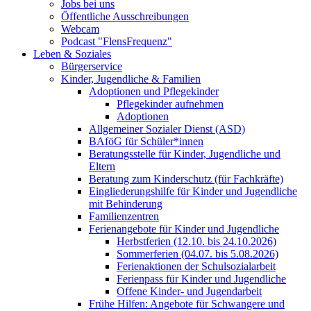
Jobs bei uns
Öffentliche Ausschreibungen
Webcam
Podcast "FlensFrequenz"
Leben & Soziales
Bürgerservice
Kinder, Jugendliche & Familien
Adoptionen und Pflegekinder
Pflegekinder aufnehmen
Adoptionen
Allgemeiner Sozialer Dienst (ASD)
BAföG für Schüler*innen
Beratungsstelle für Kinder, Jugendliche und
Eltern
Beratung zum Kinderschutz (für Fachkräfte)
Eingliederungshilfe für Kinder und Jugendliche
mit Behinderung
Familienzentren
Ferienangebote für Kinder und Jugendliche
Herbstferien (12.10. bis 24.10.2026)
Sommerferien (04.07. bis 5.08.2026)
Ferienaktionen der Schulsozialarbeit
Ferienpass für Kinder und Jugendliche
Offene Kinder- und Jugendarbeit
Frühe Hilfen: Angebote für Schwangere und