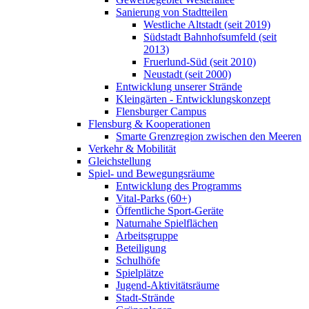
Sanierung von Stadtteilen
Westliche Altstadt (seit 2019)
Südstadt Bahnhofsumfeld (seit
2013)
Fruerlund-Süd (seit 2010)
Neustadt (seit 2000)
Entwicklung unserer Strände
Kleingärten - Entwicklungskonzept
Flensburger Campus
Flensburg & Kooperationen
Smarte Grenzregion zwischen den Meeren
Verkehr & Mobilität
Gleichstellung
Spiel- und Bewegungsräume
Entwicklung des Programms
Vital-Parks (60+)
Öffentliche Sport-Geräte
Naturnahe Spielflächen
Arbeitsgruppe
Beteiligung
Schulhöfe
Spielplätze
Jugend-Aktivitätsräume
Stadt-Strände