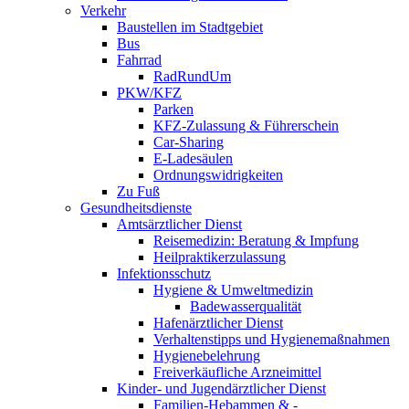
Verkehr
Baustellen im Stadtgebiet
Bus
Fahrrad
RadRundUm
PKW/KFZ
Parken
KFZ-Zulassung & Führerschein
Car-Sharing
E-Ladesäulen
Ordnungswidrigkeiten
Zu Fuß
Gesundheitsdienste
Amtsärztlicher Dienst
Reisemedizin: Beratung & Impfung
Heilpraktikerzulassung
Infektionsschutz
Hygiene & Umweltmedizin
Badewasserqualität
Hafenärztlicher Dienst
Verhaltenstipps und Hygienemaßnahmen
Hygienebelehrung
Freiverkäufliche Arzneimittel
Kinder- und Jugendärztlicher Dienst
Familien-Hebammen & -