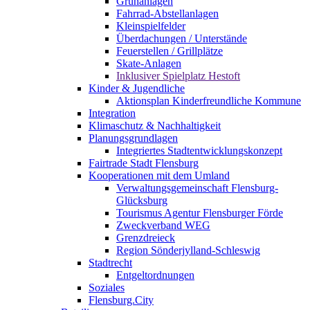
Grünanlagen
Fahrrad-Abstellanlagen
Kleinspielfelder
Überdachungen / Unterstände
Feuerstellen / Grillplätze
Skate-Anlagen
Inklusiver Spielplatz Hestoft
Kinder & Jugendliche
Aktionsplan Kinderfreundliche Kommune
Integration
Klimaschutz & Nachhaltigkeit
Planungsgrundlagen
Integriertes Stadtentwicklungskonzept
Fairtrade Stadt Flensburg
Kooperationen mit dem Umland
Verwaltungsgemeinschaft Flensburg-
Glücksburg
Tourismus Agentur Flensburger Förde
Zweckverband WEG
Grenzdreieck
Region Sönderjylland-Schleswig
Stadtrecht
Entgeltordnungen
Soziales
Flensburg.City