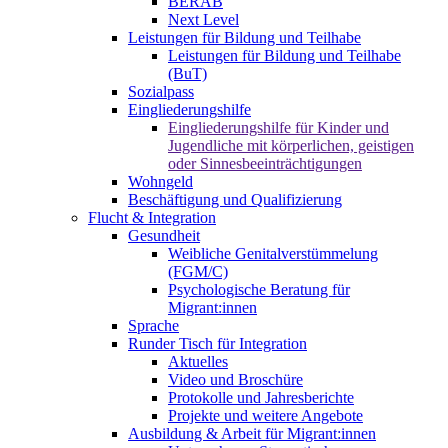
BERAB
Next Level
Leistungen für Bildung und Teilhabe
Leistungen für Bildung und Teilhabe
(BuT)
Sozialpass
Eingliederungshilfe
Eingliederungshilfe für Kinder und
Jugendliche mit körperlichen, geistigen
oder Sinnesbeeinträchtigungen
Wohngeld
Beschäftigung und Qualifizierung
Flucht & Integration
Gesundheit
Weibliche Genitalverstümmelung
(FGM/C)
Psychologische Beratung für
Migrant:innen
Sprache
Runder Tisch für Integration
Aktuelles
Video und Broschüre
Protokolle und Jahresberichte
Projekte und weitere Angebote
Ausbildung & Arbeit für Migrant:innen