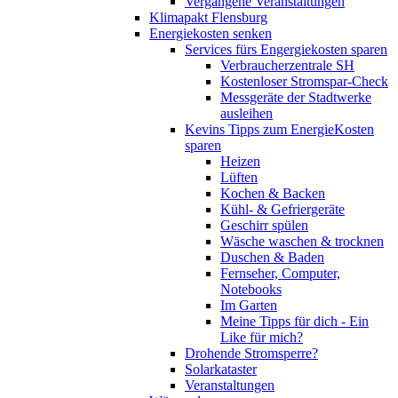
Vergangene Veranstaltungen
Klimapakt Flensburg
Energiekosten senken
Services fürs Engergiekosten sparen
Verbraucherzentrale SH
Kostenloser Stromspar-Check
Messgeräte der Stadtwerke
ausleihen
Kevins Tipps zum EnergieKosten
sparen
Heizen
Lüften
Kochen & Backen
Kühl- & Gefriergeräte
Geschirr spülen
Wäsche waschen & trocknen
Duschen & Baden
Fernseher, Computer,
Notebooks
Im Garten
Meine Tipps für dich - Ein
Like für mich?
Drohende Stromsperre?
Solarkataster
Veranstaltungen