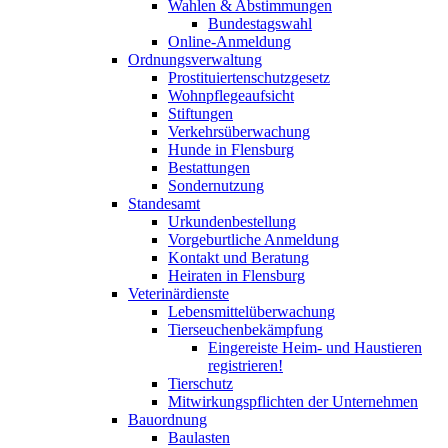
Wahlen & Abstimmungen
Bundestagswahl
Online-Anmeldung
Ordnungsverwaltung
Prostituiertenschutzgesetz
Wohnpflegeaufsicht
Stiftungen
Verkehrsüberwachung
Hunde in Flensburg
Bestattungen
Sondernutzung
Standesamt
Urkundenbestellung
Vorgeburtliche Anmeldung
Kontakt und Beratung
Heiraten in Flensburg
Veterinärdienste
Lebensmittelüberwachung
Tierseuchenbekämpfung
Eingereiste Heim- und Haustieren
registrieren!
Tierschutz
Mitwirkungspflichten der Unternehmen
Bauordnung
Baulasten