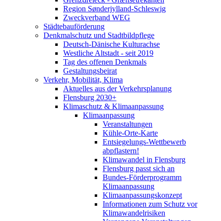
Region Sønderjylland-Schleswig
Zweckverband WEG
Städtebauförderung
Denkmalschutz und Stadtbildpflege
Deutsch-Dänische Kulturachse
Westliche Altstadt - seit 2019
Tag des offenen Denkmals
Gestaltungsbeirat
Verkehr, Mobilität, Klima
Aktuelles aus der Verkehrsplanung
Flensburg 2030+
Klimaschutz & Klimaanpassung
Klimaanpassung
Veranstaltungen
Kühle-Orte-Karte
Entsiegelungs-Wettbewerb
abpflastern!
Klimawandel in Flensburg
Flensburg passt sich an
Bundes-Förderprogramm
Klimaanpassung
Klimaanpassungskonzept
Informationen zum Schutz vor
Klimawandelrisiken