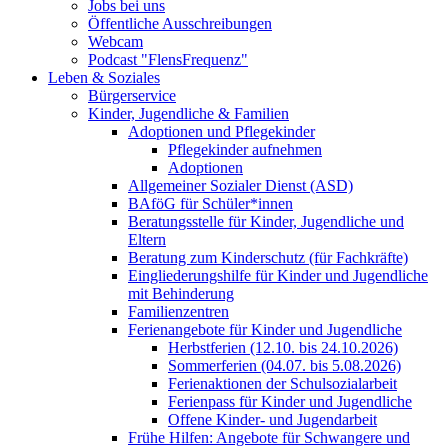
Jobs bei uns
Öffentliche Ausschreibungen
Webcam
Podcast "FlensFrequenz"
Leben & Soziales
Bürgerservice
Kinder, Jugendliche & Familien
Adoptionen und Pflegekinder
Pflegekinder aufnehmen
Adoptionen
Allgemeiner Sozialer Dienst (ASD)
BAföG für Schüler*innen
Beratungsstelle für Kinder, Jugendliche und
Eltern
Beratung zum Kinderschutz (für Fachkräfte)
Eingliederungshilfe für Kinder und Jugendliche
mit Behinderung
Familienzentren
Ferienangebote für Kinder und Jugendliche
Herbstferien (12.10. bis 24.10.2026)
Sommerferien (04.07. bis 5.08.2026)
Ferienaktionen der Schulsozialarbeit
Ferienpass für Kinder und Jugendliche
Offene Kinder- und Jugendarbeit
Frühe Hilfen: Angebote für Schwangere und