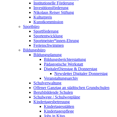
Institutionelle Förderung
Investitionsförderung
Nikolaus Reiser Stiftung
Kulturpreis
Kunstkommission
Sportbüro
Sportförderung
Sportentwicklung
Sportmeister*innen-Ehrung
Ferienschwimmen
Bildungsbüro
Bildungsplanung
Bildungsberichterstattung
Pädagogische Werkstatt
DigitalerDienstag & Donnerstag
Newsletter Digitaler Donnerstag
Veranstaltungsarchiv
Schulverwaltung
Offener Ganztag an städtischen Grundschulen
Berufsbildende Schulen
Schulwege / Schulwegpläne
Kindertagesbetreuung
Kindertagesstätten
Kindertagespflege
Jobs in Kitas