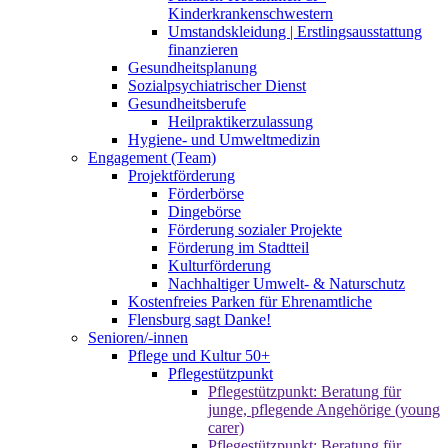
Kinderkrankenschwestern
Umstandskleidung | Erstlingsausstattung
finanzieren
Gesundheitsplanung
Sozialpsychiatrischer Dienst
Gesundheitsberufe
Heilpraktikerzulassung
Hygiene- und Umweltmedizin
Engagement (Team)
Projektförderung
Förderbörse
Dingebörse
Förderung sozialer Projekte
Förderung im Stadtteil
Kulturförderung
Nachhaltiger Umwelt- & Naturschutz
Kostenfreies Parken für Ehrenamtliche
Flensburg sagt Danke!
Senioren/-innen
Pflege und Kultur 50+
Pflegestützpunkt
Pflegestützpunkt: Beratung für
junge, pflegende Angehörige (young
carer)
Pflegestützpunkt: Beratung für