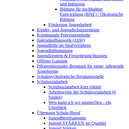
und Inklusion
Bildung für nachhaltige
Entwicklung (BNE) / Ökologische
Bildung
Förderung Jugendarbeit
Kinder- und Jugendschutzzentrum
Kommunale Präventionskette
Jugendaufbauwerk (JAW)
Jugendhilfe im Strafverfahren
Jugendhilfeplanung
Jugendzentren & Freizeiteinrichtungen
Offener Ganztag
Pflegestützpunkt: Beratung für junge, pflegende
Angehörige
Schulpsychologische Beratungsstelle
Schulsozialarbeit
Schulsozialarbeit kurz erklärt
Arbeitsweise der Schulsozialarbeit (6
Säulen)
Wen kann ich wo ansprechen - ein
Überblick
Übergang Schule-Beruf
Jugendberufsagentur
Jugend STÄRKEN im Quartier
Jugend Stärken