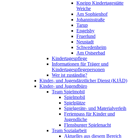
Kneipp Kindertagestätte
Weiche
Am Sophienhof
Johannisstraße
Tarup
Engelsby
Fruerlund
Neustadt
Schwedenheim
Am Ostseebad
Kindertagespflege
Informationen für Träger und
Kindertagespflegepersonen
Wer ist zuständig?
Kinder- und Jugendärztlicher Dienst (KJÄD)
Kinder- und Jugendbüro
Team Spielmobil
Spielmobil
Spielplätze
Spielgeräte- und Materialverleih
Ferienpass für Kinder und
Jugendliche
Flensburger Spielenacht
Team Sozialarbeit
Aktuelles aus diesem Bereich