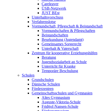
Careleaver
ÜSB-Netzwerk
JUST BEst
Unterhaltsvorschuss
Verfahrenslotse
Vormundschaft, Pflegschaft & Beistandschaft
Vormundschaften & Pflegschaften
Beistandschaften
Beurkundung (Jugendamt)
Gemeinsames Sorgerecht
Unterhalt & Vaterschaft
Zentrum für kooperative Erziehungshilfen
Beratung
Jugendsozialarbeit an Schule
Unterricht für Kranke
Temporäre Beschulung
Schulen
Grundschulen
Dänische Schulen
Förderzentren
Gemeinschaftsschulen und Gymnasien
Altes Gymnasium
Auguste-Viktoria-Schule
Fridtjof-Nansen-Schule
Fördegymnasium