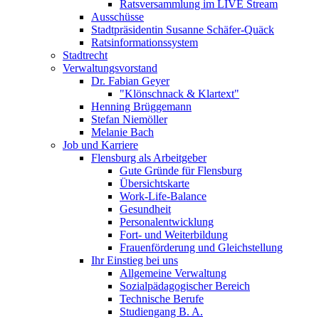
Ratsversammlung im LIVE Stream
Ausschüsse
Stadtpräsidentin Susanne Schäfer-Quäck
Ratsinformationssystem
Stadtrecht
Verwaltungsvorstand
Dr. Fabian Geyer
"Klönschnack & Klartext"
Henning Brüggemann
Stefan Niemöller
Melanie Bach
Job und Karriere
Flensburg als Arbeitgeber
Gute Gründe für Flensburg
Übersichtskarte
Work-Life-Balance
Gesundheit
Personalentwicklung
Fort- und Weiterbildung
Frauenförderung und Gleichstellung
Ihr Einstieg bei uns
Allgemeine Verwaltung
Sozialpädagogischer Bereich
Technische Berufe
Studiengang B. A.