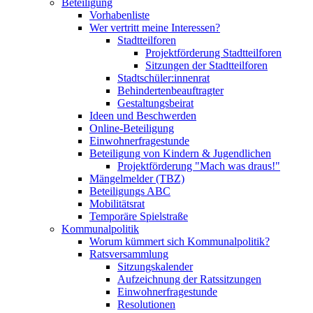
Beteiligung
Vorhabenliste
Wer vertritt meine Interessen?
Stadtteilforen
Projektförderung Stadtteilforen
Sitzungen der Stadtteilforen
Stadtschüler:innenrat
Behindertenbeauftragter
Gestaltungsbeirat
Ideen und Beschwerden
Online-Beteiligung
Einwohnerfragestunde
Beteiligung von Kindern & Jugendlichen
Projektförderung "Mach was draus!"
Mängelmelder (TBZ)
Beteiligungs ABC
Mobilitätsrat
Temporäre Spielstraße
Kommunalpolitik
Worum kümmert sich Kommunalpolitik?
Ratsversammlung
Sitzungskalender
Aufzeichnung der Ratssitzungen
Einwohnerfragestunde
Resolutionen