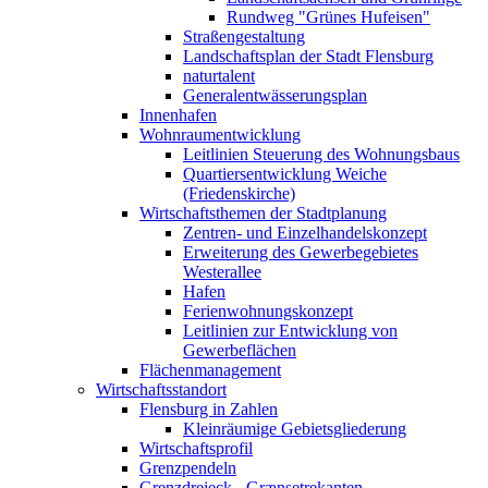
Rundweg "Grünes Hufeisen"
Straßengestaltung
Landschaftsplan der Stadt Flensburg
naturtalent
Generalentwässerungsplan
Innenhafen
Wohnraumentwicklung
Leitlinien Steuerung des Wohnungsbaus
Quartiersentwicklung Weiche
(Friedenskirche)
Wirtschaftsthemen der Stadtplanung
Zentren- und Einzelhandelskonzept
Erweiterung des Gewerbegebietes
Westerallee
Hafen
Ferienwohnungskonzept
Leitlinien zur Entwicklung von
Gewerbeflächen
Flächenmanagement
Wirtschaftsstandort
Flensburg in Zahlen
Kleinräumige Gebietsgliederung
Wirtschaftsprofil
Grenzpendeln
Grenzdreieck - Grænsetrekanten