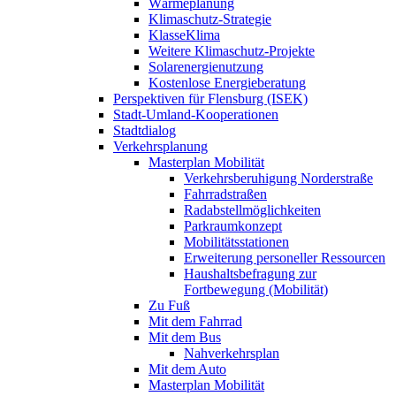
Wärmeplanung
Klimaschutz-Strategie
KlasseKlima
Weitere Klimaschutz-Projekte
Solarenergienutzung
Kostenlose Energieberatung
Perspektiven für Flensburg (ISEK)
Stadt-Umland-Kooperationen
Stadtdialog
Verkehrsplanung
Masterplan Mobilität
Verkehrsberuhigung Norderstraße
Fahrradstraßen
Radabstellmöglichkeiten
Parkraumkonzept
Mobilitätsstationen
Erweiterung personeller Ressourcen
Haushaltsbefragung zur
Fortbewegung (Mobilität)
Zu Fuß
Mit dem Fahrrad
Mit dem Bus
Nahverkehrsplan
Mit dem Auto
Masterplan Mobilität