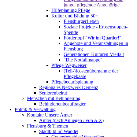
junge, pflegende Angehörige
Hilfeplanung Pflege
Kultur und Bildung 50+
FlensburgerLeben
Soziale Projekte - Erbsensuppen-
Spende
Fördertopf "Wir im Quartier!"
Angebote und Veranstaltungen in
Flensburg
Generationen-Kulturen-Vielfalt
"Die Notfallmappe"
Pflege-Wegweiser
(Teil-)Kostenübernahme der
Pflegekasse
Pflegebedarfsplanung
Regionales Netzwerk Demenz
Seniorenbeirat
Menschen mit Behinderung
Behindertenbeauftragter
Politik & Verwaltung
Kontakt: Unsere Ämter
Ämter (nach Anliegen / von A-Z)
Flensburg & Themen
Stadtbild im Wandel
Gewerbegebiet Westerallee