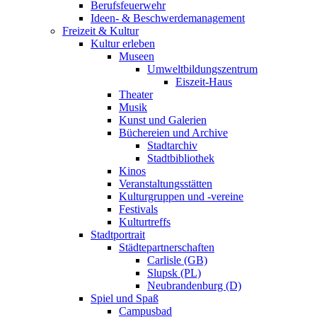
Berufsfeuerwehr
Ideen- & Beschwerdemanagement
Freizeit & Kultur
Kultur erleben
Museen
Umweltbildungszentrum
Eiszeit-Haus
Theater
Musik
Kunst und Galerien
Büchereien und Archive
Stadtarchiv
Stadtbibliothek
Kinos
Veranstaltungsstätten
Kulturgruppen und -vereine
Festivals
Kulturtreffs
Stadtportrait
Städtepartnerschaften
Carlisle (GB)
Slupsk (PL)
Neubrandenburg (D)
Spiel und Spaß
Campusbad