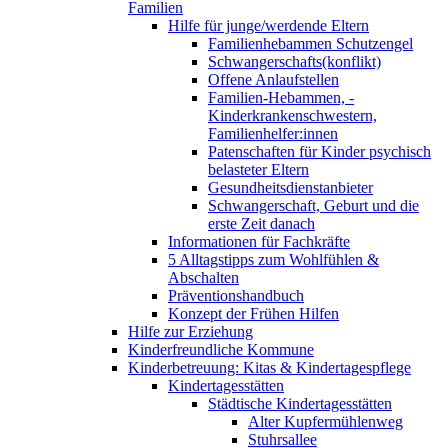
Familien
Hilfe für junge/werdende Eltern
Familienhebammen Schutzengel
Schwangerschafts(konflikt)
Offene Anlaufstellen
Familien-Hebammen, -
Kinderkrankenschwestern,
Familienhelfer:innen
Patenschaften für Kinder psychisch
belasteter Eltern
Gesundheitsdienstanbieter
Schwangerschaft, Geburt und die
erste Zeit danach
Informationen für Fachkräfte
5 Alltagstipps zum Wohlfühlen &
Abschalten
Präventionshandbuch
Konzept der Frühen Hilfen
Hilfe zur Erziehung
Kinderfreundliche Kommune
Kinderbetreuung: Kitas & Kindertagespflege
Kindertagesstätten
Städtische Kindertagesstätten
Alter Kupfermühlenweg
Stuhrsallee