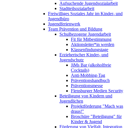
Aufsuchende Jugendsozialarbeit
Stadtteilsozialarbeit
Freiwilliges Soziales Jahr im Kinder- und
Jugendbüro
Jugendferienwerk
Team Prävention und Bildung
Schulbezogene Jugendarbeit
Fit für Mitbestimmung
Aktionsleiter*in werden
Klassenfindungstage
Erzieherischer Kinder- und
Jugendschutz
JiMs Bar (alkoholfreie
Cocktails)
Anti-Mobbing-Tag
Präventionshandbuch
Präventionsmesse
Flensburger Medien Security
Beteiligung von Kindern und
Jugendlichen
Projektförderung "Mach was
draus!"
Broschüre "Beteiligung" für
Kinder & Jugend
Förderung von Vielfalt, Integration