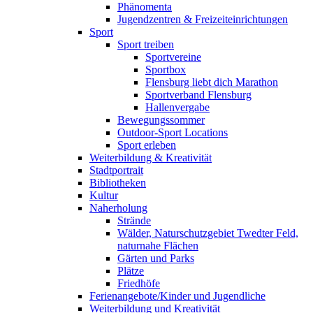
Phänomenta
Jugendzentren & Freizeiteinrichtungen
Sport
Sport treiben
Sportvereine
Sportbox
Flensburg liebt dich Marathon
Sportverband Flensburg
Hallenvergabe
Bewegungssommer
Outdoor-Sport Locations
Sport erleben
Weiterbildung & Kreativität
Stadtportrait
Bibliotheken
Kultur
Naherholung
Strände
Wälder, Naturschutzgebiet Twedter Feld,
naturnahe Flächen
Gärten und Parks
Plätze
Friedhöfe
Ferienangebote/Kinder und Jugendliche
Weiterbildung und Kreativität