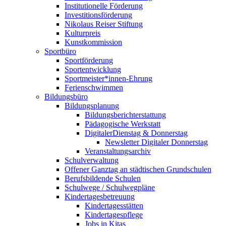
Institutionelle Förderung
Investitionsförderung
Nikolaus Reiser Stiftung
Kulturpreis
Kunstkommission
Sportbüro
Sportförderung
Sportentwicklung
Sportmeister*innen-Ehrung
Ferienschwimmen
Bildungsbüro
Bildungsplanung
Bildungsberichterstattung
Pädagogische Werkstatt
DigitalerDienstag & Donnerstag
Newsletter Digitaler Donnerstag
Veranstaltungsarchiv
Schulverwaltung
Offener Ganztag an städtischen Grundschulen
Berufsbildende Schulen
Schulwege / Schulwegpläne
Kindertagesbetreuung
Kindertagesstätten
Kindertagespflege
Jobs in Kitas