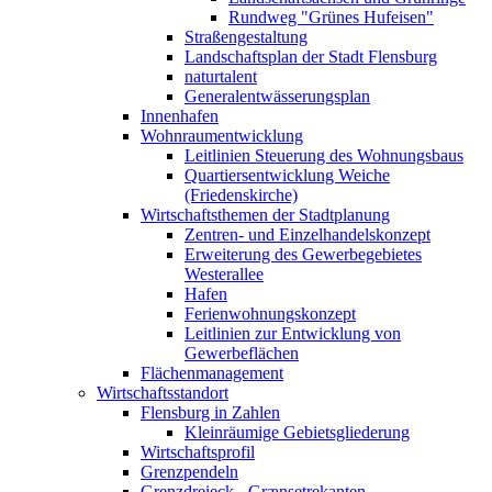
Rundweg "Grünes Hufeisen"
Straßengestaltung
Landschaftsplan der Stadt Flensburg
naturtalent
Generalentwässerungsplan
Innenhafen
Wohnraumentwicklung
Leitlinien Steuerung des Wohnungsbaus
Quartiersentwicklung Weiche
(Friedenskirche)
Wirtschaftsthemen der Stadtplanung
Zentren- und Einzelhandelskonzept
Erweiterung des Gewerbegebietes
Westerallee
Hafen
Ferienwohnungskonzept
Leitlinien zur Entwicklung von
Gewerbeflächen
Flächenmanagement
Wirtschaftsstandort
Flensburg in Zahlen
Kleinräumige Gebietsgliederung
Wirtschaftsprofil
Grenzpendeln
Grenzdreieck - Grænsetrekanten