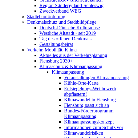
Region Sønderjylland-Schleswig
Zweckverband WEG
Städtebauförderung
Denkmalschutz und Stadtbildpflege
Deutsch-Dänische Kulturachse
Westliche Altstadt - seit 2019
Tag des offenen Denkmals
Gestaltungsbeirat
Verkehr, Mobilität, Klima
Aktuelles aus der Verkehrsplanung
Flensburg 2030+
Klimaschutz & Klimaanpassung
Klimaanpassung
Veranstaltungen Klimaanpassung
Kühle-Orte-Karte
Entsiegelungs-Wettbewerb
abpflastern!
Klimawandel in Flensburg
Flensburg passt sich an
Bundes-Förderprogramm
Klimaanpassung
Klimaanpassungskonzept
Informationen zum Schutz vor
Klimawandelrisiken