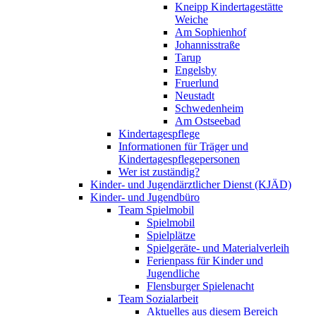
Kneipp Kindertagestätte
Weiche
Am Sophienhof
Johannisstraße
Tarup
Engelsby
Fruerlund
Neustadt
Schwedenheim
Am Ostseebad
Kindertagespflege
Informationen für Träger und
Kindertagespflegepersonen
Wer ist zuständig?
Kinder- und Jugendärztlicher Dienst (KJÄD)
Kinder- und Jugendbüro
Team Spielmobil
Spielmobil
Spielplätze
Spielgeräte- und Materialverleih
Ferienpass für Kinder und
Jugendliche
Flensburger Spielenacht
Team Sozialarbeit
Aktuelles aus diesem Bereich