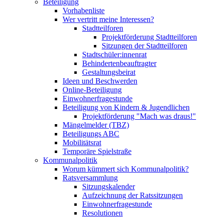
Beteiligung
Vorhabenliste
Wer vertritt meine Interessen?
Stadtteilforen
Projektförderung Stadtteilforen
Sitzungen der Stadtteilforen
Stadtschüler:innenrat
Behindertenbeauftragter
Gestaltungsbeirat
Ideen und Beschwerden
Online-Beteiligung
Einwohnerfragestunde
Beteiligung von Kindern & Jugendlichen
Projektförderung "Mach was draus!"
Mängelmelder (TBZ)
Beteiligungs ABC
Mobilitätsrat
Temporäre Spielstraße
Kommunalpolitik
Worum kümmert sich Kommunalpolitik?
Ratsversammlung
Sitzungskalender
Aufzeichnung der Ratssitzungen
Einwohnerfragestunde
Resolutionen