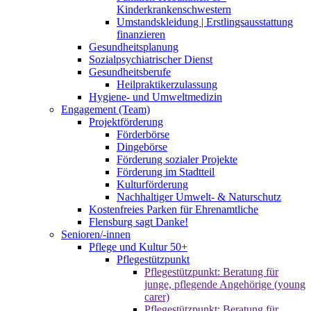
Kinderkrankenschwestern
Umstandskleidung | Erstlingsausstattung
finanzieren
Gesundheitsplanung
Sozialpsychiatrischer Dienst
Gesundheitsberufe
Heilpraktikerzulassung
Hygiene- und Umweltmedizin
Engagement (Team)
Projektförderung
Förderbörse
Dingebörse
Förderung sozialer Projekte
Förderung im Stadtteil
Kulturförderung
Nachhaltiger Umwelt- & Naturschutz
Kostenfreies Parken für Ehrenamtliche
Flensburg sagt Danke!
Senioren/-innen
Pflege und Kultur 50+
Pflegestützpunkt
Pflegestützpunkt: Beratung für
junge, pflegende Angehörige (young
carer)
Pflegestützpunkt: Beratung für