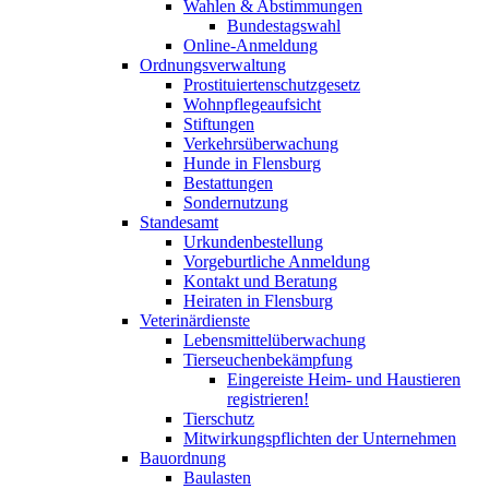
Wahlen & Abstimmungen
Bundestagswahl
Online-Anmeldung
Ordnungsverwaltung
Prostituiertenschutzgesetz
Wohnpflegeaufsicht
Stiftungen
Verkehrsüberwachung
Hunde in Flensburg
Bestattungen
Sondernutzung
Standesamt
Urkundenbestellung
Vorgeburtliche Anmeldung
Kontakt und Beratung
Heiraten in Flensburg
Veterinärdienste
Lebensmittelüberwachung
Tierseuchenbekämpfung
Eingereiste Heim- und Haustieren
registrieren!
Tierschutz
Mitwirkungspflichten der Unternehmen
Bauordnung
Baulasten