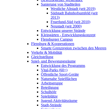
Sanierung von Stadtteilen
Westliche Altstadt (seit 2019)
Südstadt Bahnhofsumfeld (seit
2013)
Fruerlund-Süd (seit 2010)
Neustadt (seit 2000)
Entwicklung unserer Strände
Kleingärten - Entwicklungskonzept
Flensburger Campus
Flensburg & Kooperationen
Smarte Grenzregion zwischen den Meeren
Verkehr & Mobilität
Gleichstellung
Spiel- und Bewegungsräume
Entwicklung des Programms
Vital-Parks (60+)
Öffentliche Sport-Geräte
Naturnahe Spielflächen
Arbeitsgruppe
Beteiligung
Schulhöfe
Spielplätze
Jugend-Aktivitätsräume
Stadt-Strände