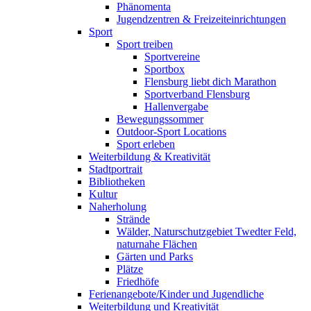
Phänomenta
Jugendzentren & Freizeiteinrichtungen
Sport
Sport treiben
Sportvereine
Sportbox
Flensburg liebt dich Marathon
Sportverband Flensburg
Hallenvergabe
Bewegungssommer
Outdoor-Sport Locations
Sport erleben
Weiterbildung & Kreativität
Stadtportrait
Bibliotheken
Kultur
Naherholung
Strände
Wälder, Naturschutzgebiet Twedter Feld,
naturnahe Flächen
Gärten und Parks
Plätze
Friedhöfe
Ferienangebote/Kinder und Jugendliche
Weiterbildung und Kreativität