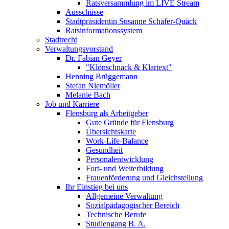
Ratsversammlung im LIVE Stream
Ausschüsse
Stadtpräsidentin Susanne Schäfer-Quäck
Ratsinformationssystem
Stadtrecht
Verwaltungsvorstand
Dr. Fabian Geyer
"Klönschnack & Klartext"
Henning Brüggemann
Stefan Niemöller
Melanie Bach
Job und Karriere
Flensburg als Arbeitgeber
Gute Gründe für Flensburg
Übersichtskarte
Work-Life-Balance
Gesundheit
Personalentwicklung
Fort- und Weiterbildung
Frauenförderung und Gleichstellung
Ihr Einstieg bei uns
Allgemeine Verwaltung
Sozialpädagogischer Bereich
Technische Berufe
Studiengang B. A.