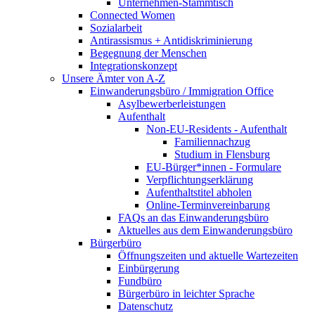
Unternehmen-Stammtisch
Connected Women
Sozialarbeit
Antirassismus + Antidiskriminierung
Begegnung der Menschen
Integrationskonzept
Unsere Ämter von A-Z
Einwanderungsbüro / Immigration Office
Asylbewerberleistungen
Aufenthalt
Non-EU-Residents - Aufenthalt
Familiennachzug
Studium in Flensburg
EU-Bürger*innen - Formulare
Verpflichtungserklärung
Aufenthaltstitel abholen
Online-Terminvereinbarung
FAQs an das Einwanderungsbüro
Aktuelles aus dem Einwanderungsbüro
Bürgerbüro
Öffnungszeiten und aktuelle Wartezeiten
Einbürgerung
Fundbüro
Bürgerbüro in leichter Sprache
Datenschutz