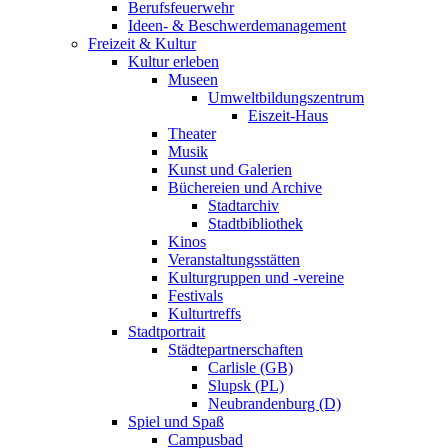
Berufsfeuerwehr
Ideen- & Beschwerdemanagement
Freizeit & Kultur
Kultur erleben
Museen
Umweltbildungszentrum
Eiszeit-Haus
Theater
Musik
Kunst und Galerien
Büchereien und Archive
Stadtarchiv
Stadtbibliothek
Kinos
Veranstaltungsstätten
Kulturgruppen und -vereine
Festivals
Kulturtreffs
Stadtportrait
Städtepartnerschaften
Carlisle (GB)
Slupsk (PL)
Neubrandenburg (D)
Spiel und Spaß
Campusbad