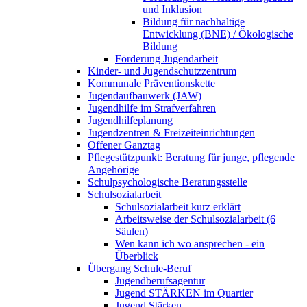
und Inklusion
Bildung für nachhaltige
Entwicklung (BNE) / Ökologische
Bildung
Förderung Jugendarbeit
Kinder- und Jugendschutzzentrum
Kommunale Präventionskette
Jugendaufbauwerk (JAW)
Jugendhilfe im Strafverfahren
Jugendhilfeplanung
Jugendzentren & Freizeiteinrichtungen
Offener Ganztag
Pflegestützpunkt: Beratung für junge, pflegende
Angehörige
Schulpsychologische Beratungsstelle
Schulsozialarbeit
Schulsozialarbeit kurz erklärt
Arbeitsweise der Schulsozialarbeit (6
Säulen)
Wen kann ich wo ansprechen - ein
Überblick
Übergang Schule-Beruf
Jugendberufsagentur
Jugend STÄRKEN im Quartier
Jugend Stärken