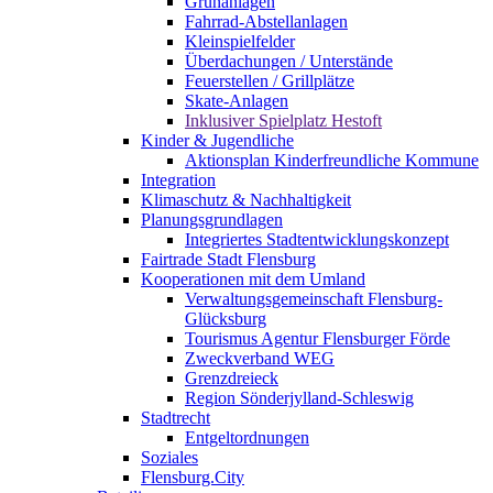
Grünanlagen
Fahrrad-Abstellanlagen
Kleinspielfelder
Überdachungen / Unterstände
Feuerstellen / Grillplätze
Skate-Anlagen
Inklusiver Spielplatz Hestoft
Kinder & Jugendliche
Aktionsplan Kinderfreundliche Kommune
Integration
Klimaschutz & Nachhaltigkeit
Planungsgrundlagen
Integriertes Stadtentwicklungskonzept
Fairtrade Stadt Flensburg
Kooperationen mit dem Umland
Verwaltungsgemeinschaft Flensburg-
Glücksburg
Tourismus Agentur Flensburger Förde
Zweckverband WEG
Grenzdreieck
Region Sönderjylland-Schleswig
Stadtrecht
Entgeltordnungen
Soziales
Flensburg.City