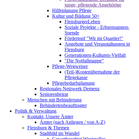
junge, pflegende Angehörige
Hilfeplanung Pflege
Kultur und Bildung 50+
FlensburgerLeben
Soziale Projekte - Erbsensuppen-
Spende
Fördertopf "Wir im Quartier!"
Angebote und Veranstaltungen in
Flensburg
Generationen-Kulturen-Vielfalt
"Die Notfallmappe"
Pflege-Wegweiser
(Teil-)Kostenübernahme der
Pflegekasse
Pflegebedarfsplanung
Regionales Netzwerk Demenz
Seniorenbeirat
Menschen mit Behinderung
Behindertenbeauftragter
Politik & Verwaltung
Kontakt: Unsere Ämter
Ämter (nach Anliegen / von A-Z)
Flensburg & Themen
Stadtbild im Wandel
Gewerbegebiet Westerallee