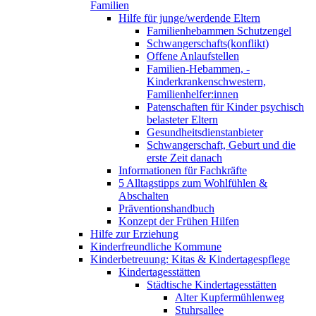
Familien
Hilfe für junge/werdende Eltern
Familienhebammen Schutzengel
Schwangerschafts(konflikt)
Offene Anlaufstellen
Familien-Hebammen, -
Kinderkrankenschwestern,
Familienhelfer:innen
Patenschaften für Kinder psychisch
belasteter Eltern
Gesundheitsdienstanbieter
Schwangerschaft, Geburt und die
erste Zeit danach
Informationen für Fachkräfte
5 Alltagstipps zum Wohlfühlen &
Abschalten
Präventionshandbuch
Konzept der Frühen Hilfen
Hilfe zur Erziehung
Kinderfreundliche Kommune
Kinderbetreuung: Kitas & Kindertagespflege
Kindertagesstätten
Städtische Kindertagesstätten
Alter Kupfermühlenweg
Stuhrsallee