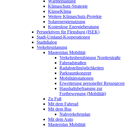
Wärmeplanung
Klimaschutz-Strategie
KlasseKlima
Weitere Klimaschutz-Projekte
Solarenergienutzung
Kostenlose Energieberatung
Perspektiven für Flensburg (ISEK)
Stadt-Umland-Kooperationen
Stadtdialog
Verkehrsplanung
Masterplan Mobilität
Verkehrsberuhigung Norderstraße
Fahrradstraßen
Radabstellmöglichkeiten
Parkraumkonzept
Mobilitätsstationen
Erweiterung personeller Ressourcen
Haushaltsbefragung zur
Fortbewegung (Mobilität)
Zu Fuß
Mit dem Fahrrad
Mit dem Bus
Nahverkehrsplan
Mit dem Auto
Masterplan Mobilität