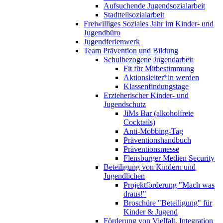
Aufsuchende Jugendsozialarbeit
Stadtteilsozialarbeit
Freiwilliges Soziales Jahr im Kinder- und
Jugendbüro
Jugendferienwerk
Team Prävention und Bildung
Schulbezogene Jugendarbeit
Fit für Mitbestimmung
Aktionsleiter*in werden
Klassenfindungstage
Erzieherischer Kinder- und
Jugendschutz
JiMs Bar (alkoholfreie
Cocktails)
Anti-Mobbing-Tag
Präventionshandbuch
Präventionsmesse
Flensburger Medien Security
Beteiligung von Kindern und
Jugendlichen
Projektförderung "Mach was
draus!"
Broschüre "Beteiligung" für
Kinder & Jugend
Förderung von Vielfalt, Integration