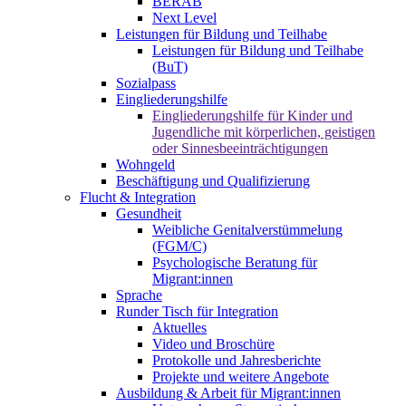
BERAB
Next Level
Leistungen für Bildung und Teilhabe
Leistungen für Bildung und Teilhabe
(BuT)
Sozialpass
Eingliederungshilfe
Eingliederungshilfe für Kinder und
Jugendliche mit körperlichen, geistigen
oder Sinnesbeeinträchtigungen
Wohngeld
Beschäftigung und Qualifizierung
Flucht & Integration
Gesundheit
Weibliche Genitalverstümmelung
(FGM/C)
Psychologische Beratung für
Migrant:innen
Sprache
Runder Tisch für Integration
Aktuelles
Video und Broschüre
Protokolle und Jahresberichte
Projekte und weitere Angebote
Ausbildung & Arbeit für Migrant:innen