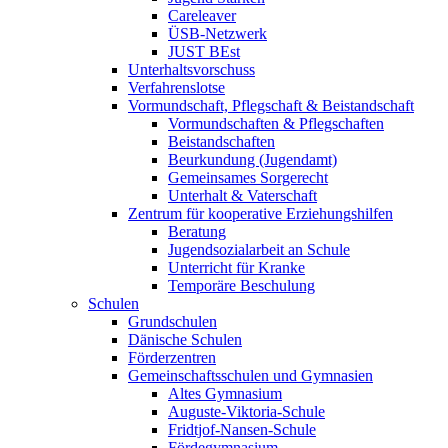
Careleaver
ÜSB-Netzwerk
JUST BEst
Unterhaltsvorschuss
Verfahrenslotse
Vormundschaft, Pflegschaft & Beistandschaft
Vormundschaften & Pflegschaften
Beistandschaften
Beurkundung (Jugendamt)
Gemeinsames Sorgerecht
Unterhalt & Vaterschaft
Zentrum für kooperative Erziehungshilfen
Beratung
Jugendsozialarbeit an Schule
Unterricht für Kranke
Temporäre Beschulung
Schulen
Grundschulen
Dänische Schulen
Förderzentren
Gemeinschaftsschulen und Gymnasien
Altes Gymnasium
Auguste-Viktoria-Schule
Fridtjof-Nansen-Schule
Fördegymnasium