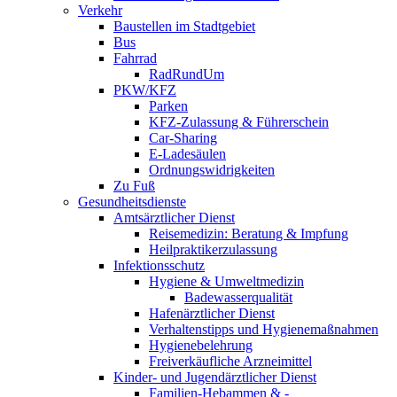
Verkehr
Baustellen im Stadtgebiet
Bus
Fahrrad
RadRundUm
PKW/KFZ
Parken
KFZ-Zulassung & Führerschein
Car-Sharing
E-Ladesäulen
Ordnungswidrigkeiten
Zu Fuß
Gesundheitsdienste
Amtsärztlicher Dienst
Reisemedizin: Beratung & Impfung
Heilpraktikerzulassung
Infektionsschutz
Hygiene & Umweltmedizin
Badewasserqualität
Hafenärztlicher Dienst
Verhaltenstipps und Hygienemaßnahmen
Hygienebelehrung
Freiverkäufliche Arzneimittel
Kinder- und Jugendärztlicher Dienst
Familien-Hebammen & -