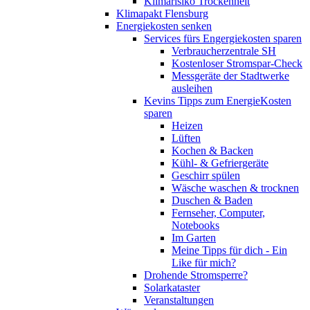
Klimarisiko Trockenheit
Klimapakt Flensburg
Energiekosten senken
Services fürs Engergiekosten sparen
Verbraucherzentrale SH
Kostenloser Stromspar-Check
Messgeräte der Stadtwerke
ausleihen
Kevins Tipps zum EnergieKosten
sparen
Heizen
Lüften
Kochen & Backen
Kühl- & Gefriergeräte
Geschirr spülen
Wäsche waschen & trocknen
Duschen & Baden
Fernseher, Computer,
Notebooks
Im Garten
Meine Tipps für dich - Ein
Like für mich?
Drohende Stromsperre?
Solarkataster
Veranstaltungen