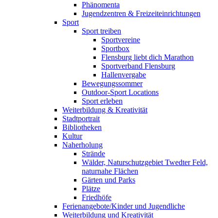
Phänomenta
Jugendzentren & Freizeiteinrichtungen
Sport
Sport treiben
Sportvereine
Sportbox
Flensburg liebt dich Marathon
Sportverband Flensburg
Hallenvergabe
Bewegungssommer
Outdoor-Sport Locations
Sport erleben
Weiterbildung & Kreativität
Stadtportrait
Bibliotheken
Kultur
Naherholung
Strände
Wälder, Naturschutzgebiet Twedter Feld,
naturnahe Flächen
Gärten und Parks
Plätze
Friedhöfe
Ferienangebote/Kinder und Jugendliche
Weiterbildung und Kreativität