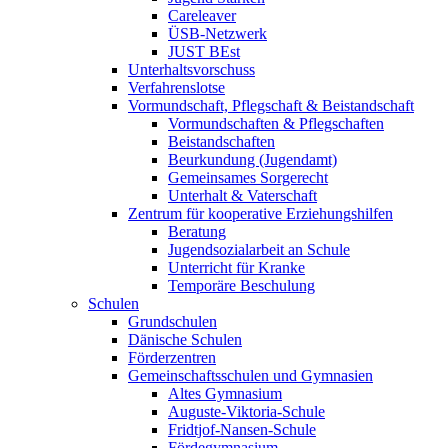
Careleaver
ÜSB-Netzwerk
JUST BEst
Unterhaltsvorschuss
Verfahrenslotse
Vormundschaft, Pflegschaft & Beistandschaft
Vormundschaften & Pflegschaften
Beistandschaften
Beurkundung (Jugendamt)
Gemeinsames Sorgerecht
Unterhalt & Vaterschaft
Zentrum für kooperative Erziehungshilfen
Beratung
Jugendsozialarbeit an Schule
Unterricht für Kranke
Temporäre Beschulung
Schulen
Grundschulen
Dänische Schulen
Förderzentren
Gemeinschaftsschulen und Gymnasien
Altes Gymnasium
Auguste-Viktoria-Schule
Fridtjof-Nansen-Schule
Fördegymnasium