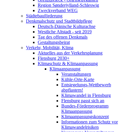
Region Sønderjylland-Schleswig
Zweckverband WEG
Städtebauförderung
Denkmalschutz und Stadtbildpflege
Deutsch-Dänische Kulturachse
Westliche Altstadt - seit 2019
Tag des offenen Denkmals
Gestaltungsbeirat
Verkehr, Mobilität, Klima
Aktuelles aus der Verkehrsplanung
Flensburg 2030+
Klimaschutz & Klimaanpassung
Klimaanpassung
Veranstaltungen
Kühle-Orte-Karte
Entsiegelungs-Wettbewerb
abpflastern!
Klimawandel in Flensburg
Flensburg passt sich an
Bundes-Förderprogramm
Klimaanpassung
Klimaanpassungskonzept
Informationen zum Schutz vor
Klimawandelrisiken