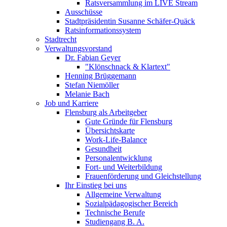
Ratsversammlung im LIVE Stream
Ausschüsse
Stadtpräsidentin Susanne Schäfer-Quäck
Ratsinformationssystem
Stadtrecht
Verwaltungsvorstand
Dr. Fabian Geyer
"Klönschnack & Klartext"
Henning Brüggemann
Stefan Niemöller
Melanie Bach
Job und Karriere
Flensburg als Arbeitgeber
Gute Gründe für Flensburg
Übersichtskarte
Work-Life-Balance
Gesundheit
Personalentwicklung
Fort- und Weiterbildung
Frauenförderung und Gleichstellung
Ihr Einstieg bei uns
Allgemeine Verwaltung
Sozialpädagogischer Bereich
Technische Berufe
Studiengang B. A.