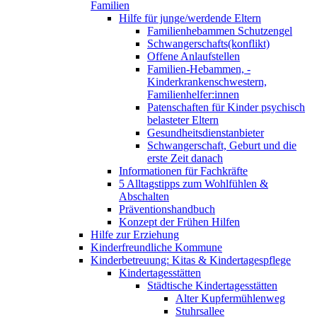
Familien
Hilfe für junge/werdende Eltern
Familienhebammen Schutzengel
Schwangerschafts(konflikt)
Offene Anlaufstellen
Familien-Hebammen, -
Kinderkrankenschwestern,
Familienhelfer:innen
Patenschaften für Kinder psychisch
belasteter Eltern
Gesundheitsdienstanbieter
Schwangerschaft, Geburt und die
erste Zeit danach
Informationen für Fachkräfte
5 Alltagstipps zum Wohlfühlen &
Abschalten
Präventionshandbuch
Konzept der Frühen Hilfen
Hilfe zur Erziehung
Kinderfreundliche Kommune
Kinderbetreuung: Kitas & Kindertagespflege
Kindertagesstätten
Städtische Kindertagesstätten
Alter Kupfermühlenweg
Stuhrsallee