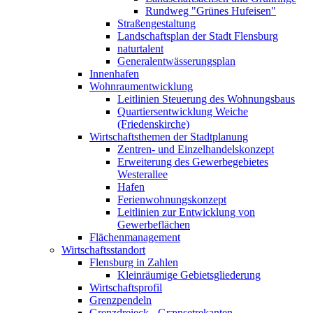
Rundweg "Grünes Hufeisen"
Straßengestaltung
Landschaftsplan der Stadt Flensburg
naturtalent
Generalentwässerungsplan
Innenhafen
Wohnraumentwicklung
Leitlinien Steuerung des Wohnungsbaus
Quartiersentwicklung Weiche
(Friedenskirche)
Wirtschaftsthemen der Stadtplanung
Zentren- und Einzelhandelskonzept
Erweiterung des Gewerbegebietes
Westerallee
Hafen
Ferienwohnungskonzept
Leitlinien zur Entwicklung von
Gewerbeflächen
Flächenmanagement
Wirtschaftsstandort
Flensburg in Zahlen
Kleinräumige Gebietsgliederung
Wirtschaftsprofil
Grenzpendeln
Grenzdreieck - Grænsetrekanten