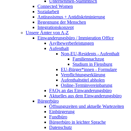
Unternehmen-Stammtisch
Connected Women
Sozialarbeit
Antirassismus + Antidiskriminierung
Begegnung der Menschen
Integrationskonzept
Unsere Ämter von A-Z
Einwanderungsbüro / Immigration Office
Asylbewerberleistungen
Aufenthalt
Non-EU-Residents - Aufenthalt
Familiennachzug
Studium in Flensburg
EU-Bürger*innen - Formulare
Verpflichtungserklärung
Aufenthaltstitel abholen
Online-Terminvereinbarung
FAQs an das Einwanderungsbüro
Aktuelles aus dem Einwanderungsbüro
Bürgerbüro
Öffnungszeiten und aktuelle Wartezeiten
Einbürgerung
Fundbüro
Bürgerbüro in leichter Sprache
Datenschutz