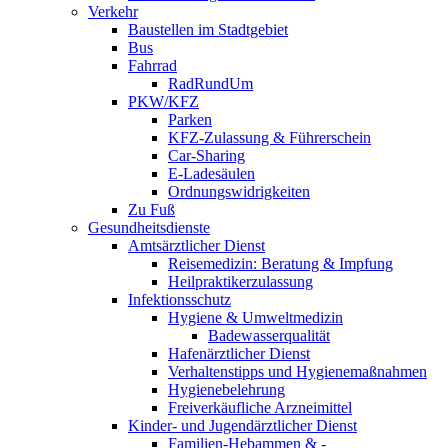
Verkehr
Baustellen im Stadtgebiet
Bus
Fahrrad
RadRundUm
PKW/KFZ
Parken
KFZ-Zulassung & Führerschein
Car-Sharing
E-Ladesäulen
Ordnungswidrigkeiten
Zu Fuß
Gesundheitsdienste
Amtsärztlicher Dienst
Reisemedizin: Beratung & Impfung
Heilpraktikerzulassung
Infektionsschutz
Hygiene & Umweltmedizin
Badewasserqualität
Hafenärztlicher Dienst
Verhaltenstipps und Hygienemaßnahmen
Hygienebelehrung
Freiverkäufliche Arzneimittel
Kinder- und Jugendärztlicher Dienst
Familien-Hebammen & -