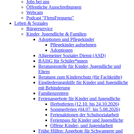
Jobs bei uns
Öffentliche Ausschreibungen
Webcam
Podcast "FlensFrequenz"
Leben & Soziales
Bürgerservice
Kinder, Jugendliche & Familien
Adoptionen und Pflegekinder
Pflegekinder aufnehmen
Adoptionen
Allgemeiner Sozialer Dienst (ASD)
BAföG für Schüler*innen
Beratungsstelle für Kinder, Jugendliche und
Eltern
Beratung zum Kinderschutz (für Fachkräfte)
Eingliederungshilfe für Kinder und Jugendliche
mit Behinderung
Familienzentren
Ferienangebote für Kinder und Jugendliche
Herbstferien (12.10. bis 24.10.2026)
Sommerferien (04.07. bis 5.08.2026)
Ferienaktionen der Schulsozialarbeit
Ferienpass für Kinder und Jugendliche
Offene Kinder- und Jugendarbeit
Frühe Hilfen: Angebote für Schwangere und