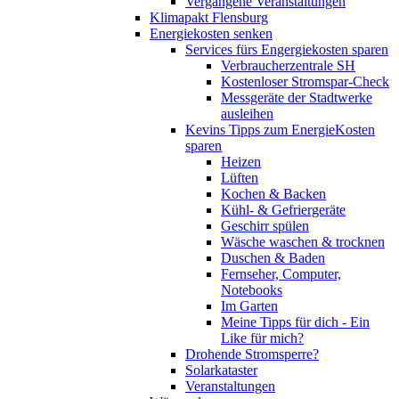
Vergangene Veranstaltungen
Klimapakt Flensburg
Energiekosten senken
Services fürs Engergiekosten sparen
Verbraucherzentrale SH
Kostenloser Stromspar-Check
Messgeräte der Stadtwerke
ausleihen
Kevins Tipps zum EnergieKosten
sparen
Heizen
Lüften
Kochen & Backen
Kühl- & Gefriergeräte
Geschirr spülen
Wäsche waschen & trocknen
Duschen & Baden
Fernseher, Computer,
Notebooks
Im Garten
Meine Tipps für dich - Ein
Like für mich?
Drohende Stromsperre?
Solarkataster
Veranstaltungen