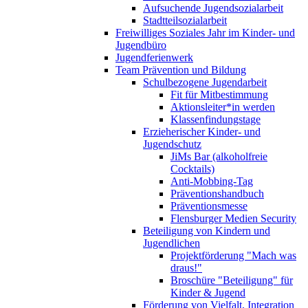
Aufsuchende Jugendsozialarbeit
Stadtteilsozialarbeit
Freiwilliges Soziales Jahr im Kinder- und
Jugendbüro
Jugendferienwerk
Team Prävention und Bildung
Schulbezogene Jugendarbeit
Fit für Mitbestimmung
Aktionsleiter*in werden
Klassenfindungstage
Erzieherischer Kinder- und
Jugendschutz
JiMs Bar (alkoholfreie
Cocktails)
Anti-Mobbing-Tag
Präventionshandbuch
Präventionsmesse
Flensburger Medien Security
Beteiligung von Kindern und
Jugendlichen
Projektförderung "Mach was
draus!"
Broschüre "Beteiligung" für
Kinder & Jugend
Förderung von Vielfalt, Integration