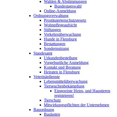
Wahlen & Abstimmungen
Bundestagswahl
Online-Anmeldung
Ordnungsverwaltung
Prostituiertenschutzgesetz
Wohnpflegeaufsicht
Stiftungen
Verkehrsüberwachung
Hunde in Flensburg
Bestattungen
Sondernutzung
Standesamt
Urkundenbestellung
Vorgeburtliche Anmeldung
Kontakt und Beratung
Heiraten in Flensburg
Veterinärdienste
Lebensmittelüberwachung
Tierseuchenbekämpfung
Eingereiste Heim- und Haustieren
registrieren!
Tierschutz
Mitwirkungspflichten der Unternehmen
Bauordnung
Baulasten