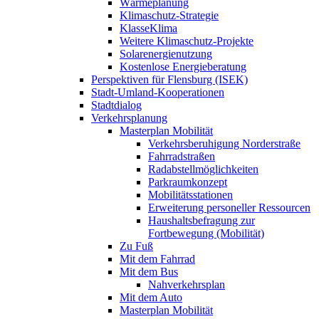
Wärmeplanung
Klimaschutz-Strategie
KlasseKlima
Weitere Klimaschutz-Projekte
Solarenergienutzung
Kostenlose Energieberatung
Perspektiven für Flensburg (ISEK)
Stadt-Umland-Kooperationen
Stadtdialog
Verkehrsplanung
Masterplan Mobilität
Verkehrsberuhigung Norderstraße
Fahrradstraßen
Radabstellmöglichkeiten
Parkraumkonzept
Mobilitätsstationen
Erweiterung personeller Ressourcen
Haushaltsbefragung zur
Fortbewegung (Mobilität)
Zu Fuß
Mit dem Fahrrad
Mit dem Bus
Nahverkehrsplan
Mit dem Auto
Masterplan Mobilität