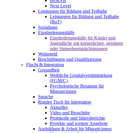
BERAB
Next Level
Leistungen für Bildung und Teilhabe
Leistungen für Bildung und Teilhabe
(BuT)
Sozialpass
Eingliederungshilfe
Eingliederungshilfe für Kinder und
Jugendliche mit körperlichen, geistigen
oder Sinnesbeeinträchtigungen
Wohngeld
Beschäftigung und Qualifizierung
Flucht & Integration
Gesundheit
Weibliche Genitalverstümmelung
(FGM/C)
Psychologische Beratung für
Migrant:innen
Sprache
Runder Tisch für Integration
Aktuelles
Video und Broschüre
Protokolle und Jahresberichte
Projekte und weitere Angebote
Ausbildung & Arbeit für Migrant:innen