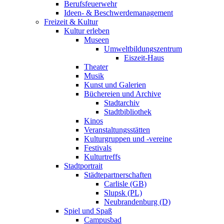
Berufsfeuerwehr
Ideen- & Beschwerdemanagement
Freizeit & Kultur
Kultur erleben
Museen
Umweltbildungszentrum
Eiszeit-Haus
Theater
Musik
Kunst und Galerien
Büchereien und Archive
Stadtarchiv
Stadtbibliothek
Kinos
Veranstaltungsstätten
Kulturgruppen und -vereine
Festivals
Kulturtreffs
Stadtportrait
Städtepartnerschaften
Carlisle (GB)
Slupsk (PL)
Neubrandenburg (D)
Spiel und Spaß
Campusbad