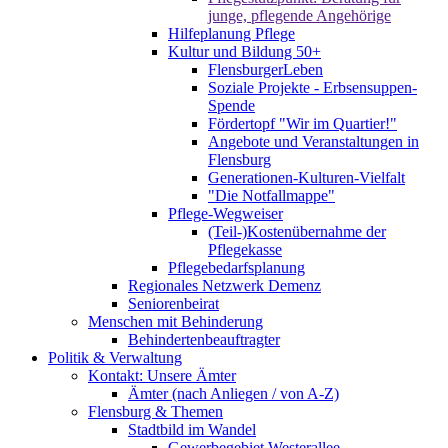
junge, pflegende Angehörige
Hilfeplanung Pflege
Kultur und Bildung 50+
FlensburgerLeben
Soziale Projekte - Erbsensuppen-
Spende
Fördertopf "Wir im Quartier!"
Angebote und Veranstaltungen in
Flensburg
Generationen-Kulturen-Vielfalt
"Die Notfallmappe"
Pflege-Wegweiser
(Teil-)Kostenübernahme der
Pflegekasse
Pflegebedarfsplanung
Regionales Netzwerk Demenz
Seniorenbeirat
Menschen mit Behinderung
Behindertenbeauftragter
Politik & Verwaltung
Kontakt: Unsere Ämter
Ämter (nach Anliegen / von A-Z)
Flensburg & Themen
Stadtbild im Wandel
Gewerbegebiet Westerallee