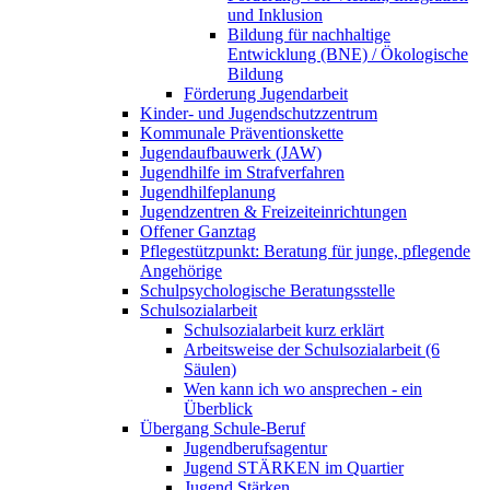
und Inklusion
Bildung für nachhaltige
Entwicklung (BNE) / Ökologische
Bildung
Förderung Jugendarbeit
Kinder- und Jugendschutzzentrum
Kommunale Präventionskette
Jugendaufbauwerk (JAW)
Jugendhilfe im Strafverfahren
Jugendhilfeplanung
Jugendzentren & Freizeiteinrichtungen
Offener Ganztag
Pflegestützpunkt: Beratung für junge, pflegende
Angehörige
Schulpsychologische Beratungsstelle
Schulsozialarbeit
Schulsozialarbeit kurz erklärt
Arbeitsweise der Schulsozialarbeit (6
Säulen)
Wen kann ich wo ansprechen - ein
Überblick
Übergang Schule-Beruf
Jugendberufsagentur
Jugend STÄRKEN im Quartier
Jugend Stärken