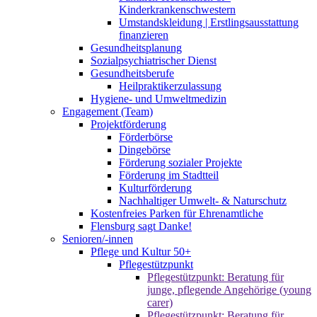
Kinderkrankenschwestern
Umstandskleidung | Erstlingsausstattung
finanzieren
Gesundheitsplanung
Sozialpsychiatrischer Dienst
Gesundheitsberufe
Heilpraktikerzulassung
Hygiene- und Umweltmedizin
Engagement (Team)
Projektförderung
Förderbörse
Dingebörse
Förderung sozialer Projekte
Förderung im Stadtteil
Kulturförderung
Nachhaltiger Umwelt- & Naturschutz
Kostenfreies Parken für Ehrenamtliche
Flensburg sagt Danke!
Senioren/-innen
Pflege und Kultur 50+
Pflegestützpunkt
Pflegestützpunkt: Beratung für
junge, pflegende Angehörige (young
carer)
Pflegestützpunkt: Beratung für