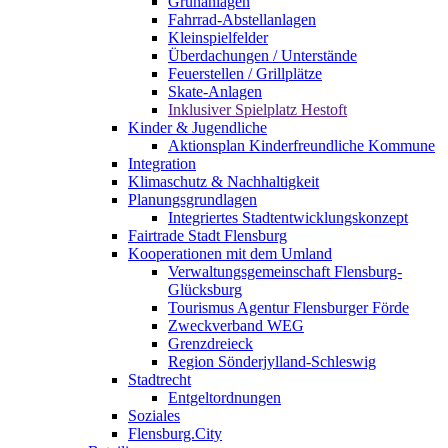
Grünanlagen
Fahrrad-Abstellanlagen
Kleinspielfelder
Überdachungen / Unterstände
Feuerstellen / Grillplätze
Skate-Anlagen
Inklusiver Spielplatz Hestoft
Kinder & Jugendliche
Aktionsplan Kinderfreundliche Kommune
Integration
Klimaschutz & Nachhaltigkeit
Planungsgrundlagen
Integriertes Stadtentwicklungskonzept
Fairtrade Stadt Flensburg
Kooperationen mit dem Umland
Verwaltungsgemeinschaft Flensburg-
Glücksburg
Tourismus Agentur Flensburger Förde
Zweckverband WEG
Grenzdreieck
Region Sönderjylland-Schleswig
Stadtrecht
Entgeltordnungen
Soziales
Flensburg.City