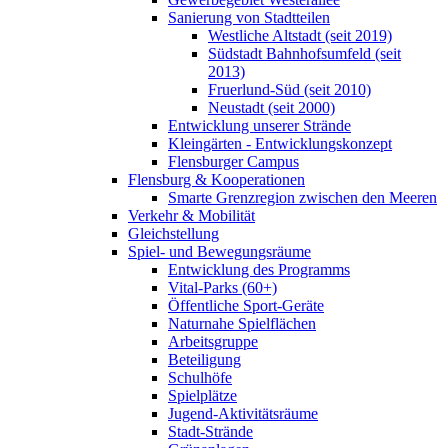
Sanierung von Stadtteilen
Westliche Altstadt (seit 2019)
Südstadt Bahnhofsumfeld (seit
2013)
Fruerlund-Süd (seit 2010)
Neustadt (seit 2000)
Entwicklung unserer Strände
Kleingärten - Entwicklungskonzept
Flensburger Campus
Flensburg & Kooperationen
Smarte Grenzregion zwischen den Meeren
Verkehr & Mobilität
Gleichstellung
Spiel- und Bewegungsräume
Entwicklung des Programms
Vital-Parks (60+)
Öffentliche Sport-Geräte
Naturnahe Spielflächen
Arbeitsgruppe
Beteiligung
Schulhöfe
Spielplätze
Jugend-Aktivitätsräume
Stadt-Strände