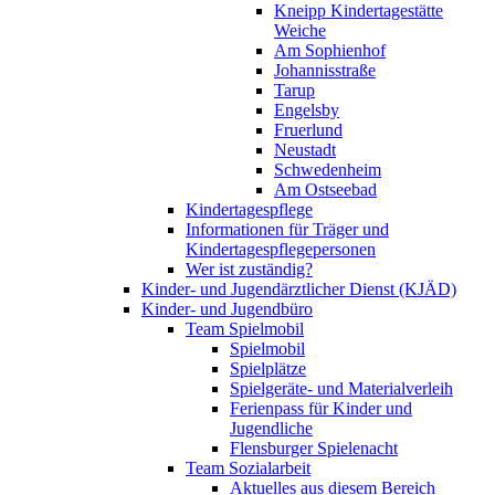
Kneipp Kindertagestätte
Weiche
Am Sophienhof
Johannisstraße
Tarup
Engelsby
Fruerlund
Neustadt
Schwedenheim
Am Ostseebad
Kindertagespflege
Informationen für Träger und
Kindertagespflegepersonen
Wer ist zuständig?
Kinder- und Jugendärztlicher Dienst (KJÄD)
Kinder- und Jugendbüro
Team Spielmobil
Spielmobil
Spielplätze
Spielgeräte- und Materialverleih
Ferienpass für Kinder und
Jugendliche
Flensburger Spielenacht
Team Sozialarbeit
Aktuelles aus diesem Bereich