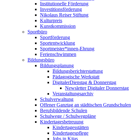
Institutionelle Förderung
Investitionsförderung
Nikolaus Reiser Stiftung
Kulturpreis
Kunstkommission
Sportbüro
Sportförderung
Sportentwicklung
Sportmeister*innen-Ehrung
Ferienschwimmen
Bildungsbüro
Bildungsplanung
Bildungsberichterstattung
Pädagogische Werkstatt
DigitalerDienstag & Donnerstag
Newsletter Digitaler Donnerstag
Veranstaltungsarchiv
Schulverwaltung
Offener Ganztag an städtischen Grundschulen
Berufsbildende Schulen
Schulwege / Schulwegpläne
Kindertagesbetreuung
Kindertagesstätten
Kindertagespflege
Jobs in Kitas