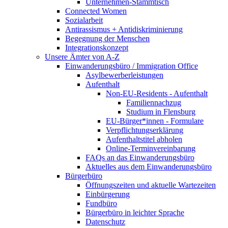
Unternehmen-Stammtisch
Connected Women
Sozialarbeit
Antirassismus + Antidiskriminierung
Begegnung der Menschen
Integrationskonzept
Unsere Ämter von A-Z
Einwanderungsbüro / Immigration Office
Asylbewerberleistungen
Aufenthalt
Non-EU-Residents - Aufenthalt
Familiennachzug
Studium in Flensburg
EU-Bürger*innen - Formulare
Verpflichtungserklärung
Aufenthaltstitel abholen
Online-Terminvereinbarung
FAQs an das Einwanderungsbüro
Aktuelles aus dem Einwanderungsbüro
Bürgerbüro
Öffnungszeiten und aktuelle Wartezeiten
Einbürgerung
Fundbüro
Bürgerbüro in leichter Sprache
Datenschutz