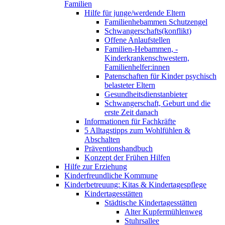
Familien
Hilfe für junge/werdende Eltern
Familienhebammen Schutzengel
Schwangerschafts(konflikt)
Offene Anlaufstellen
Familien-Hebammen, -
Kinderkrankenschwestern,
Familienhelfer:innen
Patenschaften für Kinder psychisch
belasteter Eltern
Gesundheitsdienstanbieter
Schwangerschaft, Geburt und die
erste Zeit danach
Informationen für Fachkräfte
5 Alltagstipps zum Wohlfühlen &
Abschalten
Präventionshandbuch
Konzept der Frühen Hilfen
Hilfe zur Erziehung
Kinderfreundliche Kommune
Kinderbetreuung: Kitas & Kindertagespflege
Kindertagesstätten
Städtische Kindertagesstätten
Alter Kupfermühlenweg
Stuhrsallee