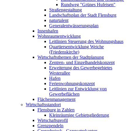
Rundweg "Grünes Hufeisen"
Straßengestaltung
Landschaftsplan der Stadt Flensburg
naturtalent
Generalentwässerungsplan
Innenhafen
Wohnraumentwicklung
Leitlinien Steuerung des Wohnungsbaus
Quartiersentwicklung Weiche
(Friedenskirche)
Wirtschaftsthemen der Stadtplanung
Zentren- und Einzelhandelskonzept
Erweiterung des Gewerbegebietes
Westerallee
Hafen
Ferienwohnungskonzept
Leitlinien zur Entwicklung von
Gewerbeflächen
Flächenmanagement
Wirtschaftsstandort
Flensburg in Zahlen
Kleinräumige Gebietsgliederung
Wirtschaftsprofil
Grenzpendeln
Grenzdreieck - Grænsetrekanten