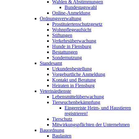
Wahlen & Abstimmungen
Bundestagswahl
Online-Anmeldung
Ordnungsverwaltung
Prostituiertenschutzgesetz
Wohnpflegeaufsicht
Stiftungen
Verkehrsüberwachung
Hunde in Flensburg
Bestattungen
Sondernutzung
Standesamt
Urkundenbestellung
Vorgeburtliche Anmeldung
Kontakt und Beratung
Heiraten in Flensburg
Veterinärdienste
Lebensmittelüberwachung
Tierseuchenbekämpfung
Eingereiste Heim- und Haustieren
registrieren!
Tierschutz
Mitwirkungspflichten der Unternehmen
Bauordnung
Baulasten