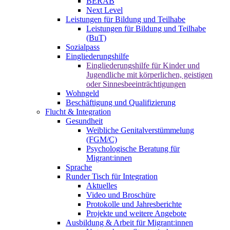
BERAB
Next Level
Leistungen für Bildung und Teilhabe
Leistungen für Bildung und Teilhabe
(BuT)
Sozialpass
Eingliederungshilfe
Eingliederungshilfe für Kinder und
Jugendliche mit körperlichen, geistigen
oder Sinnesbeeinträchtigungen
Wohngeld
Beschäftigung und Qualifizierung
Flucht & Integration
Gesundheit
Weibliche Genitalverstümmelung
(FGM/C)
Psychologische Beratung für
Migrant:innen
Sprache
Runder Tisch für Integration
Aktuelles
Video und Broschüre
Protokolle und Jahresberichte
Projekte und weitere Angebote
Ausbildung & Arbeit für Migrant:innen