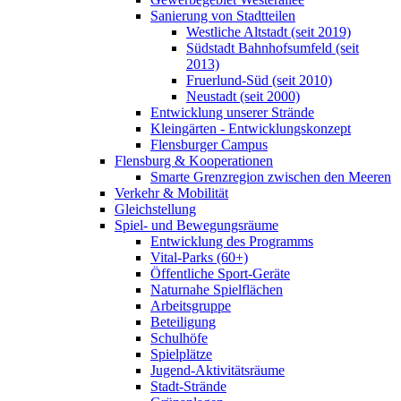
Sanierung von Stadtteilen
Westliche Altstadt (seit 2019)
Südstadt Bahnhofsumfeld (seit
2013)
Fruerlund-Süd (seit 2010)
Neustadt (seit 2000)
Entwicklung unserer Strände
Kleingärten - Entwicklungskonzept
Flensburger Campus
Flensburg & Kooperationen
Smarte Grenzregion zwischen den Meeren
Verkehr & Mobilität
Gleichstellung
Spiel- und Bewegungsräume
Entwicklung des Programms
Vital-Parks (60+)
Öffentliche Sport-Geräte
Naturnahe Spielflächen
Arbeitsgruppe
Beteiligung
Schulhöfe
Spielplätze
Jugend-Aktivitätsräume
Stadt-Strände