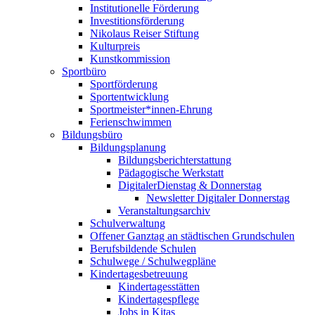
Institutionelle Förderung
Investitionsförderung
Nikolaus Reiser Stiftung
Kulturpreis
Kunstkommission
Sportbüro
Sportförderung
Sportentwicklung
Sportmeister*innen-Ehrung
Ferienschwimmen
Bildungsbüro
Bildungsplanung
Bildungsberichterstattung
Pädagogische Werkstatt
DigitalerDienstag & Donnerstag
Newsletter Digitaler Donnerstag
Veranstaltungsarchiv
Schulverwaltung
Offener Ganztag an städtischen Grundschulen
Berufsbildende Schulen
Schulwege / Schulwegpläne
Kindertagesbetreuung
Kindertagesstätten
Kindertagespflege
Jobs in Kitas