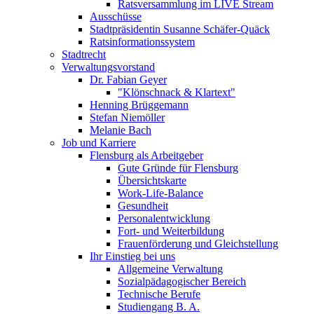
Ratsversammlung im LIVE Stream
Ausschüsse
Stadtpräsidentin Susanne Schäfer-Quäck
Ratsinformationssystem
Stadtrecht
Verwaltungsvorstand
Dr. Fabian Geyer
"Klönschnack & Klartext"
Henning Brüggemann
Stefan Niemöller
Melanie Bach
Job und Karriere
Flensburg als Arbeitgeber
Gute Gründe für Flensburg
Übersichtskarte
Work-Life-Balance
Gesundheit
Personalentwicklung
Fort- und Weiterbildung
Frauenförderung und Gleichstellung
Ihr Einstieg bei uns
Allgemeine Verwaltung
Sozialpädagogischer Bereich
Technische Berufe
Studiengang B. A.