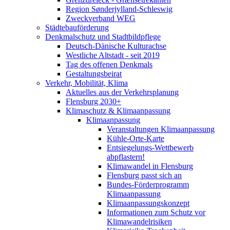
Region Sønderjylland-Schleswig
Zweckverband WEG
Städtebauförderung
Denkmalschutz und Stadtbildpflege
Deutsch-Dänische Kulturachse
Westliche Altstadt - seit 2019
Tag des offenen Denkmals
Gestaltungsbeirat
Verkehr, Mobilität, Klima
Aktuelles aus der Verkehrsplanung
Flensburg 2030+
Klimaschutz & Klimaanpassung
Klimaanpassung
Veranstaltungen Klimaanpassung
Kühle-Orte-Karte
Entsiegelungs-Wettbewerb
abpflastern!
Klimawandel in Flensburg
Flensburg passt sich an
Bundes-Förderprogramm
Klimaanpassung
Klimaanpassungskonzept
Informationen zum Schutz vor
Klimawandelrisiken