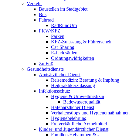
Verkehr
Baustellen im Stadtgebiet
Bus
Fahrrad
RadRundUm
PKW/KFZ
Parken
KFZ-Zulassung & Führerschein
Car-Sharing
E-Ladesäulen
Ordnungswidrigkeiten
Zu Fuß
Gesundheitsdienste
Amtsärztlicher Dienst
Reisemedizin: Beratung & Impfung
Heilpraktikerzulassung
Infektionsschutz
Hygiene & Umweltmedizin
Badewasserqualität
Hafenärztlicher Dienst
Verhaltenstipps und Hygienemaßnahmen
Hygienebelehrung
Freiverkäufliche Arzneimittel
Kinder- und Jugendärztlicher Dienst
Familien-Hebammen & -