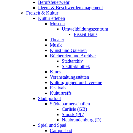
Berufsfeuerwehr
Ideen- & Beschwerdemanagement
Freizeit & Kultur
Kultur erleben
Museen
Umweltbildungszentrum
Eiszeit-Haus
Theater
Musik
Kunst und Galerien
Büchereien und Archive
Stadtarchiv
Stadtbibliothek
Kinos
Veranstaltungsstätten
Kulturgruppen und -vereine
Festivals
Kulturtreffs
Stadtportrait
Städtepartnerschaften
Carlisle (GB)
Slupsk (PL)
Neubrandenburg (D)
Spiel und Spaß
Campusbad