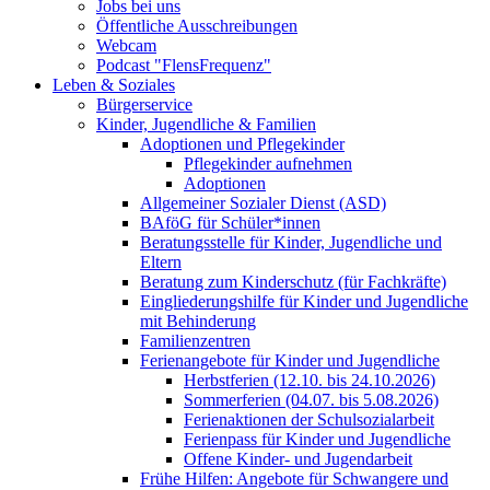
Jobs bei uns
Öffentliche Ausschreibungen
Webcam
Podcast "FlensFrequenz"
Leben & Soziales
Bürgerservice
Kinder, Jugendliche & Familien
Adoptionen und Pflegekinder
Pflegekinder aufnehmen
Adoptionen
Allgemeiner Sozialer Dienst (ASD)
BAföG für Schüler*innen
Beratungsstelle für Kinder, Jugendliche und
Eltern
Beratung zum Kinderschutz (für Fachkräfte)
Eingliederungshilfe für Kinder und Jugendliche
mit Behinderung
Familienzentren
Ferienangebote für Kinder und Jugendliche
Herbstferien (12.10. bis 24.10.2026)
Sommerferien (04.07. bis 5.08.2026)
Ferienaktionen der Schulsozialarbeit
Ferienpass für Kinder und Jugendliche
Offene Kinder- und Jugendarbeit
Frühe Hilfen: Angebote für Schwangere und