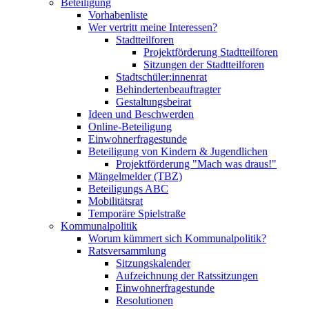
Beteiligung
Vorhabenliste
Wer vertritt meine Interessen?
Stadtteilforen
Projektförderung Stadtteilforen
Sitzungen der Stadtteilforen
Stadtschüler:innenrat
Behindertenbeauftragter
Gestaltungsbeirat
Ideen und Beschwerden
Online-Beteiligung
Einwohnerfragestunde
Beteiligung von Kindern & Jugendlichen
Projektförderung "Mach was draus!"
Mängelmelder (TBZ)
Beteiligungs ABC
Mobilitätsrat
Temporäre Spielstraße
Kommunalpolitik
Worum kümmert sich Kommunalpolitik?
Ratsversammlung
Sitzungskalender
Aufzeichnung der Ratssitzungen
Einwohnerfragestunde
Resolutionen