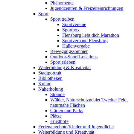
Phänomenta
Jugendzentren & Freizeiteinrichtungen
Sport
Sport treiben
Sportvereine
Sportbox
Flensburg liebt dich Marathon
Sportverband Flensburg
Hallenvergabe
Bewegungssommer
Outdoor-Sport Locations
Sport erleben
Weiterbildung & Kreativität
Stadtportrait
Bibliotheken
Kultur
Naherholung
Strände
Wälder, Naturschutzgebiet Twedter Feld,
naturnahe Flächen
Gärten und Parks
Plätze
Friedhöfe
Ferienangebote/Kinder und Jugendliche
Weiterbildung und Kreativität