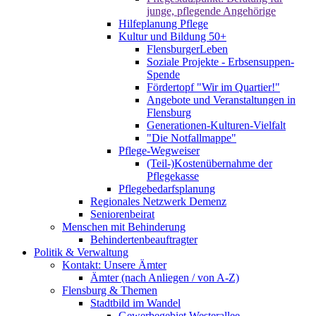
junge, pflegende Angehörige
Hilfeplanung Pflege
Kultur und Bildung 50+
FlensburgerLeben
Soziale Projekte - Erbsensuppen-
Spende
Fördertopf "Wir im Quartier!"
Angebote und Veranstaltungen in
Flensburg
Generationen-Kulturen-Vielfalt
"Die Notfallmappe"
Pflege-Wegweiser
(Teil-)Kostenübernahme der
Pflegekasse
Pflegebedarfsplanung
Regionales Netzwerk Demenz
Seniorenbeirat
Menschen mit Behinderung
Behindertenbeauftragter
Politik & Verwaltung
Kontakt: Unsere Ämter
Ämter (nach Anliegen / von A-Z)
Flensburg & Themen
Stadtbild im Wandel
Gewerbegebiet Westerallee