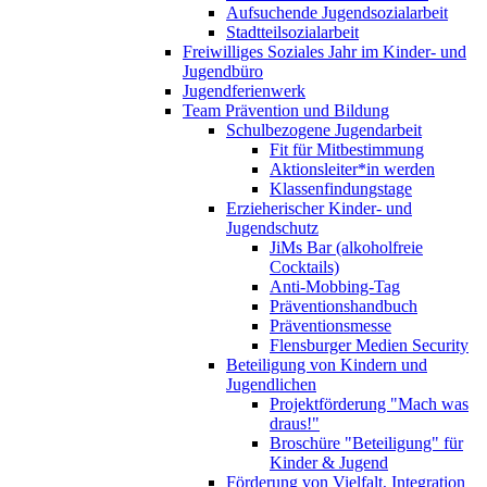
Aufsuchende Jugendsozialarbeit
Stadtteilsozialarbeit
Freiwilliges Soziales Jahr im Kinder- und
Jugendbüro
Jugendferienwerk
Team Prävention und Bildung
Schulbezogene Jugendarbeit
Fit für Mitbestimmung
Aktionsleiter*in werden
Klassenfindungstage
Erzieherischer Kinder- und
Jugendschutz
JiMs Bar (alkoholfreie
Cocktails)
Anti-Mobbing-Tag
Präventionshandbuch
Präventionsmesse
Flensburger Medien Security
Beteiligung von Kindern und
Jugendlichen
Projektförderung "Mach was
draus!"
Broschüre "Beteiligung" für
Kinder & Jugend
Förderung von Vielfalt, Integration