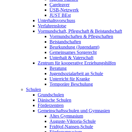
Careleaver
ÜSB-Netzwerk
JUST BEst
Unterhaltsvorschuss
Verfahrenslotse
Vormundschaft, Pflegschaft & Beistandschaft
Vormundschaften & Pflegschaften
Beistandschaften
Beurkundung (Jugendamt)
Gemeinsames Sorgerecht
Unterhalt & Vaterschaft
Zentrum für kooperative Erziehungshilfen
Beratung
Jugendsozialarbeit an Schule
Unterricht für Kranke
Temporäre Beschulung
Schulen
Grundschulen
Dänische Schulen
Förderzentren
Gemeinschaftsschulen und Gymnasien
Altes Gymnasium
Auguste-Viktoria-Schule
Fridtjof-Nansen-Schule
Fördegymnasium