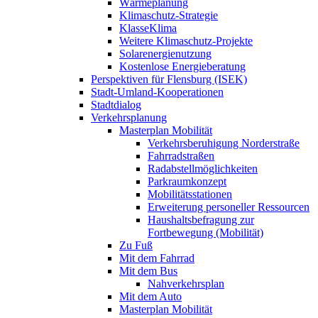
Wärmeplanung
Klimaschutz-Strategie
KlasseKlima
Weitere Klimaschutz-Projekte
Solarenergienutzung
Kostenlose Energieberatung
Perspektiven für Flensburg (ISEK)
Stadt-Umland-Kooperationen
Stadtdialog
Verkehrsplanung
Masterplan Mobilität
Verkehrsberuhigung Norderstraße
Fahrradstraßen
Radabstellmöglichkeiten
Parkraumkonzept
Mobilitätsstationen
Erweiterung personeller Ressourcen
Haushaltsbefragung zur
Fortbewegung (Mobilität)
Zu Fuß
Mit dem Fahrrad
Mit dem Bus
Nahverkehrsplan
Mit dem Auto
Masterplan Mobilität