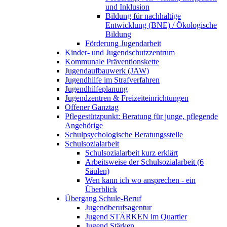
und Inklusion
Bildung für nachhaltige
Entwicklung (BNE) / Ökologische
Bildung
Förderung Jugendarbeit
Kinder- und Jugendschutzzentrum
Kommunale Präventionskette
Jugendaufbauwerk (JAW)
Jugendhilfe im Strafverfahren
Jugendhilfeplanung
Jugendzentren & Freizeiteinrichtungen
Offener Ganztag
Pflegestützpunkt: Beratung für junge, pflegende
Angehörige
Schulpsychologische Beratungsstelle
Schulsozialarbeit
Schulsozialarbeit kurz erklärt
Arbeitsweise der Schulsozialarbeit (6
Säulen)
Wen kann ich wo ansprechen - ein
Überblick
Übergang Schule-Beruf
Jugendberufsagentur
Jugend STÄRKEN im Quartier
Jugend Stärken