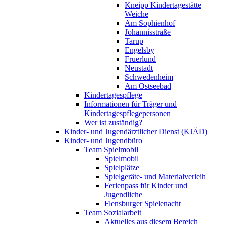
Kneipp Kindertagestätte
Weiche
Am Sophienhof
Johannisstraße
Tarup
Engelsby
Fruerlund
Neustadt
Schwedenheim
Am Ostseebad
Kindertagespflege
Informationen für Träger und
Kindertagespflegepersonen
Wer ist zuständig?
Kinder- und Jugendärztlicher Dienst (KJÄD)
Kinder- und Jugendbüro
Team Spielmobil
Spielmobil
Spielplätze
Spielgeräte- und Materialverleih
Ferienpass für Kinder und
Jugendliche
Flensburger Spielenacht
Team Sozialarbeit
Aktuelles aus diesem Bereich