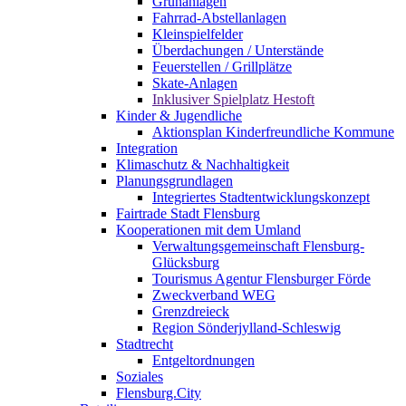
Grünanlagen
Fahrrad-Abstellanlagen
Kleinspielfelder
Überdachungen / Unterstände
Feuerstellen / Grillplätze
Skate-Anlagen
Inklusiver Spielplatz Hestoft
Kinder & Jugendliche
Aktionsplan Kinderfreundliche Kommune
Integration
Klimaschutz & Nachhaltigkeit
Planungsgrundlagen
Integriertes Stadtentwicklungskonzept
Fairtrade Stadt Flensburg
Kooperationen mit dem Umland
Verwaltungsgemeinschaft Flensburg-
Glücksburg
Tourismus Agentur Flensburger Förde
Zweckverband WEG
Grenzdreieck
Region Sönderjylland-Schleswig
Stadtrecht
Entgeltordnungen
Soziales
Flensburg.City