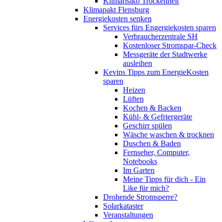
Klimarisiko Trockenheit
Klimapakt Flensburg
Energiekosten senken
Services fürs Engergiekosten sparen
Verbraucherzentrale SH
Kostenloser Stromspar-Check
Messgeräte der Stadtwerke
ausleihen
Kevins Tipps zum EnergieKosten
sparen
Heizen
Lüften
Kochen & Backen
Kühl- & Gefriergeräte
Geschirr spülen
Wäsche waschen & trocknen
Duschen & Baden
Fernseher, Computer,
Notebooks
Im Garten
Meine Tipps für dich - Ein
Like für mich?
Drohende Stromsperre?
Solarkataster
Veranstaltungen