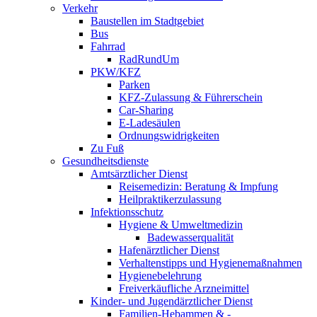
Verkehr
Baustellen im Stadtgebiet
Bus
Fahrrad
RadRundUm
PKW/KFZ
Parken
KFZ-Zulassung & Führerschein
Car-Sharing
E-Ladesäulen
Ordnungswidrigkeiten
Zu Fuß
Gesundheitsdienste
Amtsärztlicher Dienst
Reisemedizin: Beratung & Impfung
Heilpraktikerzulassung
Infektionsschutz
Hygiene & Umweltmedizin
Badewasserqualität
Hafenärztlicher Dienst
Verhaltenstipps und Hygienemaßnahmen
Hygienebelehrung
Freiverkäufliche Arzneimittel
Kinder- und Jugendärztlicher Dienst
Familien-Hebammen & -