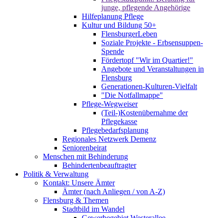
junge, pflegende Angehörige
Hilfeplanung Pflege
Kultur und Bildung 50+
FlensburgerLeben
Soziale Projekte - Erbsensuppen-
Spende
Fördertopf "Wir im Quartier!"
Angebote und Veranstaltungen in
Flensburg
Generationen-Kulturen-Vielfalt
"Die Notfallmappe"
Pflege-Wegweiser
(Teil-)Kostenübernahme der
Pflegekasse
Pflegebedarfsplanung
Regionales Netzwerk Demenz
Seniorenbeirat
Menschen mit Behinderung
Behindertenbeauftragter
Politik & Verwaltung
Kontakt: Unsere Ämter
Ämter (nach Anliegen / von A-Z)
Flensburg & Themen
Stadtbild im Wandel
Gewerbegebiet Westerallee