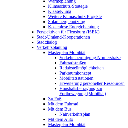
Wärmeplanung
Klimaschutz-Strategie
KlasseKlima
Weitere Klimaschutz-Projekte
Solarenergienutzung
Kostenlose Energieberatung
Perspektiven für Flensburg (ISEK)
Stadt-Umland-Kooperationen
Stadtdialog
Verkehrsplanung
Masterplan Mobilität
Verkehrsberuhigung Norderstraße
Fahrradstraßen
Radabstellmöglichkeiten
Parkraumkonzept
Mobilitätsstationen
Erweiterung personeller Ressourcen
Haushaltsbefragung zur
Fortbewegung (Mobilität)
Zu Fuß
Mit dem Fahrrad
Mit dem Bus
Nahverkehrsplan
Mit dem Auto
Masterplan Mobilität