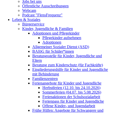
Jobs bei uns
Öffentliche Ausschreibungen
Webcam
Podcast "FlensFrequenz"
Leben & Soziales
Bürgerservice
Kinder, Jugendliche & Familien
Adoptionen und Pflegekinder
Pflegekinder aufnehmen
Adoptionen
Allgemeiner Sozialer Dienst (ASD)
BAföG für Schüler*innen
Beratungsstelle für Kinder, Jugendliche und
Eltern
Beratung zum Kinderschutz (für Fachkräfte)
Eingliederungshilfe für Kinder und Jugendliche
mit Behinderung
Familienzentren
Ferienangebote für Kinder und Jugendliche
Herbstferien (12.10. bis 24.10.2026)
Sommerferien (04.07. bis 5.08.2026)
Ferienaktionen der Schulsozialarbeit
Ferienpass für Kinder und Jugendliche
Offene Kinder- und Jugendarbeit
Frühe Hilfen: Angebote für Schwangere und