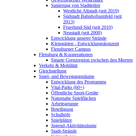
Sanierung von Stadtteilen
Westliche Altstadt (seit 2019)
Südstadt Bahnhofsumfeld (seit
2013)
Fruerlund-Süd (seit 2010)
Neustadt (seit 2000)
Entwicklung unserer Strände
Kleingärten - Entwicklungskonzept
Flensburger Campus
Flensburg & Kooperationen
Smarte Grenzregion zwischen den Meeren
Verkehr & Mobilität
Gleichstellung
Spiel- und Bewegungsräume
Entwicklung des Programms
Vital-Parks (60+)
Öffentliche Sport-Geräte
Naturnahe Spielflächen
Arbeitsgruppe
Beteiligung
Schulhöfe
Spielplätze
Jugend-Aktivitätsräume
Stadt-Strände