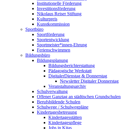
Institutionelle Förderung
Investitionsförderung
Nikolaus Reiser Stiftung
Kulturpreis
Kunstkommission
Sportbüro
Sportförderung
Sportentwicklung
Sportmeister*innen-Ehrung
Ferienschwimmen
Bildungsbüro
Bildungsplanung
Bildungsberichterstattung
Pädagogische Werkstatt
DigitalerDienstag & Donnerstag
Newsletter Digitaler Donnerstag
Veranstaltungsarchiv
Schulverwaltung
Offener Ganztag an städtischen Grundschulen
Berufsbildende Schulen
Schulwege / Schulwegpläne
Kindertagesbetreuung
Kindertagesstätten
Kindertagespflege
Jobs in Kitas