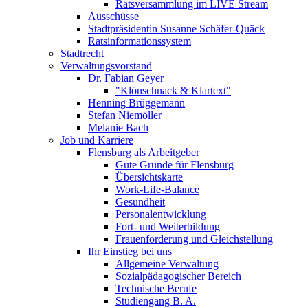
Ratsversammlung im LIVE Stream
Ausschüsse
Stadtpräsidentin Susanne Schäfer-Quäck
Ratsinformationssystem
Stadtrecht
Verwaltungsvorstand
Dr. Fabian Geyer
"Klönschnack & Klartext"
Henning Brüggemann
Stefan Niemöller
Melanie Bach
Job und Karriere
Flensburg als Arbeitgeber
Gute Gründe für Flensburg
Übersichtskarte
Work-Life-Balance
Gesundheit
Personalentwicklung
Fort- und Weiterbildung
Frauenförderung und Gleichstellung
Ihr Einstieg bei uns
Allgemeine Verwaltung
Sozialpädagogischer Bereich
Technische Berufe
Studiengang B. A.