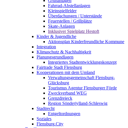
Grünanlagen
Fahrrad-Abstellanlagen
Kleinspielfelder
Überdachungen / Unterstände
Feuerstellen / Grillplätze
Skate-Anlagen
Inklusiver Spielplatz Hestoft
Kinder & Jugendliche
Aktionsplan Kinderfreundliche Kommune
Integration
Klimaschutz & Nachhaltigkeit
Planungsgrundlagen
Integriertes Stadtentwicklungskonzept
Fairtrade Stadt Flensburg
Kooperationen mit dem Umland
Verwaltungsgemeinschaft Flensburg-
Glücksburg
Tourismus Agentur Flensburger Förde
Zweckverband WEG
Grenzdreieck
Region Sönderjylland-Schleswig
Stadtrecht
Entgeltordnungen
Soziales
Flensburg.City