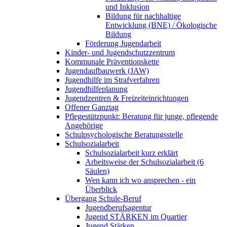
und Inklusion
Bildung für nachhaltige
Entwicklung (BNE) / Ökologische
Bildung
Förderung Jugendarbeit
Kinder- und Jugendschutzzentrum
Kommunale Präventionskette
Jugendaufbauwerk (JAW)
Jugendhilfe im Strafverfahren
Jugendhilfeplanung
Jugendzentren & Freizeiteinrichtungen
Offener Ganztag
Pflegestützpunkt: Beratung für junge, pflegende
Angehörige
Schulpsychologische Beratungsstelle
Schulsozialarbeit
Schulsozialarbeit kurz erklärt
Arbeitsweise der Schulsozialarbeit (6
Säulen)
Wen kann ich wo ansprechen - ein
Überblick
Übergang Schule-Beruf
Jugendberufsagentur
Jugend STÄRKEN im Quartier
Jugend Stärken