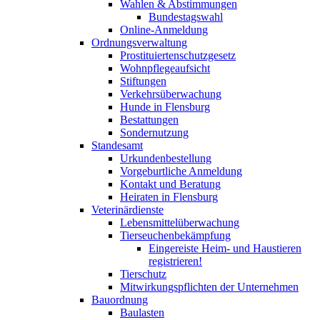
Wahlen & Abstimmungen
Bundestagswahl
Online-Anmeldung
Ordnungsverwaltung
Prostituiertenschutzgesetz
Wohnpflegeaufsicht
Stiftungen
Verkehrsüberwachung
Hunde in Flensburg
Bestattungen
Sondernutzung
Standesamt
Urkundenbestellung
Vorgeburtliche Anmeldung
Kontakt und Beratung
Heiraten in Flensburg
Veterinärdienste
Lebensmittelüberwachung
Tierseuchenbekämpfung
Eingereiste Heim- und Haustieren
registrieren!
Tierschutz
Mitwirkungspflichten der Unternehmen
Bauordnung
Baulasten