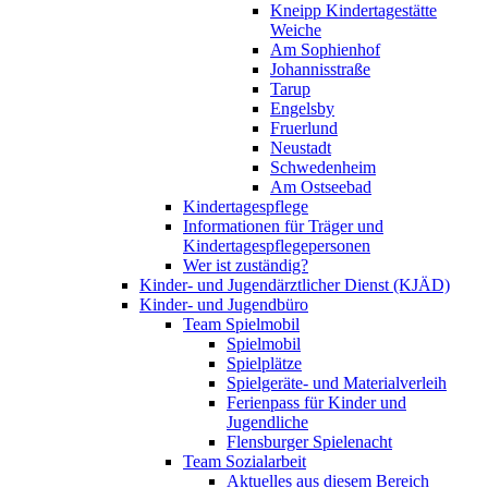
Kneipp Kindertagestätte
Weiche
Am Sophienhof
Johannisstraße
Tarup
Engelsby
Fruerlund
Neustadt
Schwedenheim
Am Ostseebad
Kindertagespflege
Informationen für Träger und
Kindertagespflegepersonen
Wer ist zuständig?
Kinder- und Jugendärztlicher Dienst (KJÄD)
Kinder- und Jugendbüro
Team Spielmobil
Spielmobil
Spielplätze
Spielgeräte- und Materialverleih
Ferienpass für Kinder und
Jugendliche
Flensburger Spielenacht
Team Sozialarbeit
Aktuelles aus diesem Bereich