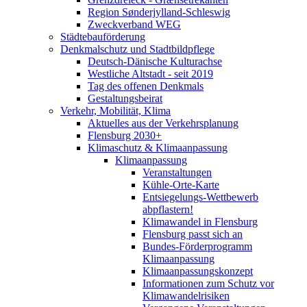
Region Sønderjylland-Schleswig
Zweckverband WEG
Städtebauförderung
Denkmalschutz und Stadtbildpflege
Deutsch-Dänische Kulturachse
Westliche Altstadt - seit 2019
Tag des offenen Denkmals
Gestaltungsbeirat
Verkehr, Mobilität, Klima
Aktuelles aus der Verkehrsplanung
Flensburg 2030+
Klimaschutz & Klimaanpassung
Klimaanpassung
Veranstaltungen
Kühle-Orte-Karte
Entsiegelungs-Wettbewerb
abpflastern!
Klimawandel in Flensburg
Flensburg passt sich an
Bundes-Förderprogramm
Klimaanpassung
Klimaanpassungskonzept
Informationen zum Schutz vor
Klimawandelrisiken