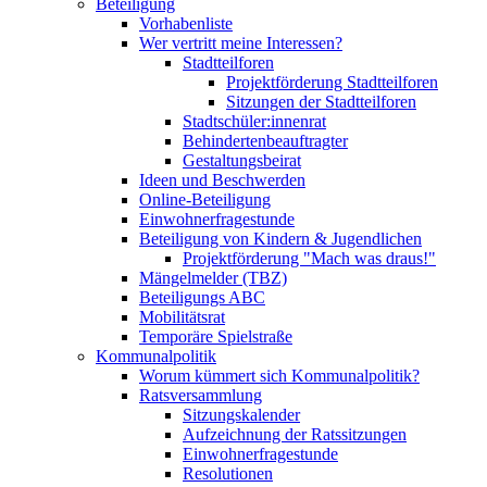
Beteiligung
Vorhabenliste
Wer vertritt meine Interessen?
Stadtteilforen
Projektförderung Stadtteilforen
Sitzungen der Stadtteilforen
Stadtschüler:innenrat
Behindertenbeauftragter
Gestaltungsbeirat
Ideen und Beschwerden
Online-Beteiligung
Einwohnerfragestunde
Beteiligung von Kindern & Jugendlichen
Projektförderung "Mach was draus!"
Mängelmelder (TBZ)
Beteiligungs ABC
Mobilitätsrat
Temporäre Spielstraße
Kommunalpolitik
Worum kümmert sich Kommunalpolitik?
Ratsversammlung
Sitzungskalender
Aufzeichnung der Ratssitzungen
Einwohnerfragestunde
Resolutionen