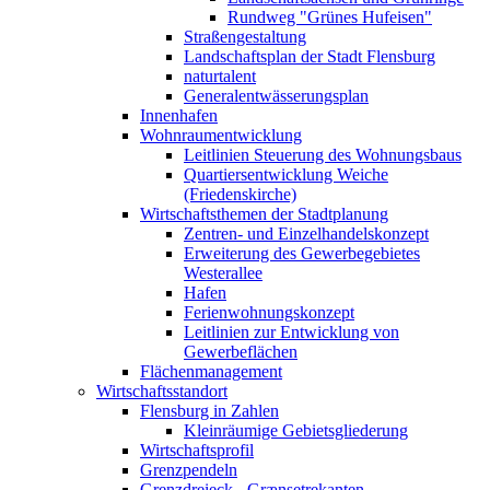
Rundweg "Grünes Hufeisen"
Straßengestaltung
Landschaftsplan der Stadt Flensburg
naturtalent
Generalentwässerungsplan
Innenhafen
Wohnraumentwicklung
Leitlinien Steuerung des Wohnungsbaus
Quartiersentwicklung Weiche
(Friedenskirche)
Wirtschaftsthemen der Stadtplanung
Zentren- und Einzelhandelskonzept
Erweiterung des Gewerbegebietes
Westerallee
Hafen
Ferienwohnungskonzept
Leitlinien zur Entwicklung von
Gewerbeflächen
Flächenmanagement
Wirtschaftsstandort
Flensburg in Zahlen
Kleinräumige Gebietsgliederung
Wirtschaftsprofil
Grenzpendeln
Grenzdreieck - Grænsetrekanten