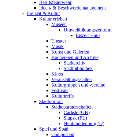
Berufsfeuerwehr
Ideen- & Beschwerdemanagement
Freizeit & Kultur
Kultur erleben
Museen
Umweltbildungszentrum
Eiszeit-Haus
Theater
Musik
Kunst und Galerien
Büchereien und Archive
Stadtarchiv
Stadtbibliothek
Kinos
Veranstaltungsstätten
Kulturgruppen und -vereine
Festivals
Kulturtreffs
Stadtportrait
Städtepartnerschaften
Carlisle (GB)
Slupsk (PL)
Neubrandenburg (D)
Spiel und Spaß
Campusbad