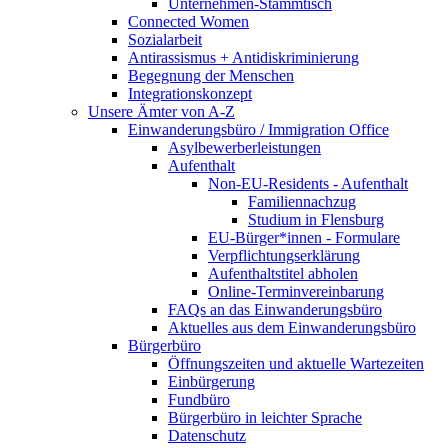
Unternehmen-Stammtisch
Connected Women
Sozialarbeit
Antirassismus + Antidiskriminierung
Begegnung der Menschen
Integrationskonzept
Unsere Ämter von A-Z
Einwanderungsbüro / Immigration Office
Asylbewerberleistungen
Aufenthalt
Non-EU-Residents - Aufenthalt
Familiennachzug
Studium in Flensburg
EU-Bürger*innen - Formulare
Verpflichtungserklärung
Aufenthaltstitel abholen
Online-Terminvereinbarung
FAQs an das Einwanderungsbüro
Aktuelles aus dem Einwanderungsbüro
Bürgerbüro
Öffnungszeiten und aktuelle Wartezeiten
Einbürgerung
Fundbüro
Bürgerbüro in leichter Sprache
Datenschutz