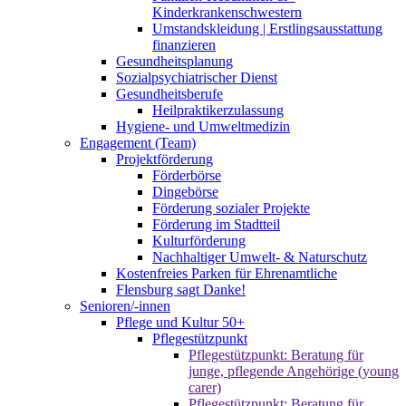
Kinderkrankenschwestern
Umstandskleidung | Erstlingsausstattung
finanzieren
Gesundheitsplanung
Sozialpsychiatrischer Dienst
Gesundheitsberufe
Heilpraktikerzulassung
Hygiene- und Umweltmedizin
Engagement (Team)
Projektförderung
Förderbörse
Dingebörse
Förderung sozialer Projekte
Förderung im Stadtteil
Kulturförderung
Nachhaltiger Umwelt- & Naturschutz
Kostenfreies Parken für Ehrenamtliche
Flensburg sagt Danke!
Senioren/-innen
Pflege und Kultur 50+
Pflegestützpunkt
Pflegestützpunkt: Beratung für
junge, pflegende Angehörige (young
carer)
Pflegestützpunkt: Beratung für