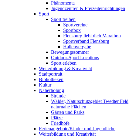
Phänomenta
Jugendzentren & Freizeiteinrichtungen
Sport
Sport treiben
Sportvereine
Sportbox
Flensburg liebt dich Marathon
Sportverband Flensburg
Hallenvergabe
Bewegungssommer
Outdoor-Sport Locations
Sport erleben
Weiterbildung & Kreativität
Stadtportrait
Bibliotheken
Kultur
Naherholung
Strände
Wälder, Naturschutzgebiet Twedter Feld,
naturnahe Flächen
Gärten und Parks
Plätze
Friedhöfe
Ferienangebote/Kinder und Jugendliche
Weiterbildung und Kreativität