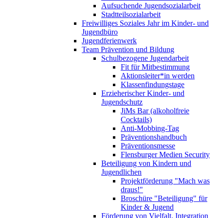
Aufsuchende Jugendsozialarbeit
Stadtteilsozialarbeit
Freiwilliges Soziales Jahr im Kinder- und
Jugendbüro
Jugendferienwerk
Team Prävention und Bildung
Schulbezogene Jugendarbeit
Fit für Mitbestimmung
Aktionsleiter*in werden
Klassenfindungstage
Erzieherischer Kinder- und
Jugendschutz
JiMs Bar (alkoholfreie
Cocktails)
Anti-Mobbing-Tag
Präventionshandbuch
Präventionsmesse
Flensburger Medien Security
Beteiligung von Kindern und
Jugendlichen
Projektförderung "Mach was
draus!"
Broschüre "Beteiligung" für
Kinder & Jugend
Förderung von Vielfalt, Integration