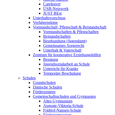
Careleaver
ÜSB-Netzwerk
JUST BEst
Unterhaltsvorschuss
Verfahrenslotse
Vormundschaft, Pflegschaft & Beistandschaft
Vormundschaften & Pflegschaften
Beistandschaften
Beurkundung (Jugendamt)
Gemeinsames Sorgerecht
Unterhalt & Vaterschaft
Zentrum für kooperative Erziehungshilfen
Beratung
Jugendsozialarbeit an Schule
Unterricht für Kranke
Temporäre Beschulung
Schulen
Grundschulen
Dänische Schulen
Förderzentren
Gemeinschaftsschulen und Gymnasien
Altes Gymnasium
Auguste-Viktoria-Schule
Fridtjof-Nansen-Schule
Fördegymnasium