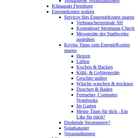
Vergangene Veranstaltungen
Klimapakt Flensburg
Energiekosten senken
Services fürs Engergiekosten sparen
Verbraucherzentrale SH
Kostenloser Stromspar-Check
Messgeräte der Stadtwerke
ausleihen
Kevins Tipps zum EnergieKosten
sparen
Heizen
Lüften
Kochen & Backen
Kühl- & Gefriergeräte
Geschirr spülen
Wäsche waschen & trocknen
Duschen & Baden
Fernseher, Computer,
Notebooks
Im Garten
Meine Tipps für dich - Ein
Like für mich?
Drohende Stromsperre?
Solarkataster
Veranstaltungen