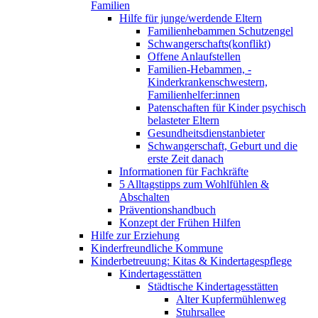
Familien
Hilfe für junge/werdende Eltern
Familienhebammen Schutzengel
Schwangerschafts(konflikt)
Offene Anlaufstellen
Familien-Hebammen, -
Kinderkrankenschwestern,
Familienhelfer:innen
Patenschaften für Kinder psychisch
belasteter Eltern
Gesundheitsdienstanbieter
Schwangerschaft, Geburt und die
erste Zeit danach
Informationen für Fachkräfte
5 Alltagstipps zum Wohlfühlen &
Abschalten
Präventionshandbuch
Konzept der Frühen Hilfen
Hilfe zur Erziehung
Kinderfreundliche Kommune
Kinderbetreuung: Kitas & Kindertagespflege
Kindertagesstätten
Städtische Kindertagesstätten
Alter Kupfermühlenweg
Stuhrsallee