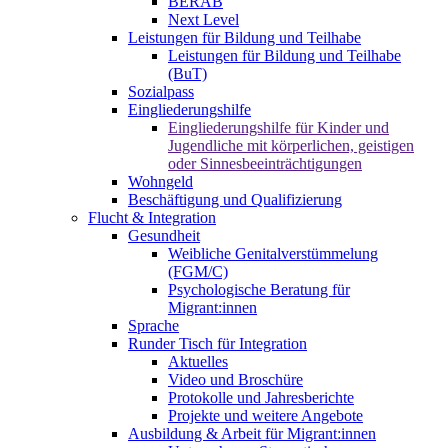
BERAB
Next Level
Leistungen für Bildung und Teilhabe
Leistungen für Bildung und Teilhabe
(BuT)
Sozialpass
Eingliederungshilfe
Eingliederungshilfe für Kinder und
Jugendliche mit körperlichen, geistigen
oder Sinnesbeeinträchtigungen
Wohngeld
Beschäftigung und Qualifizierung
Flucht & Integration
Gesundheit
Weibliche Genitalverstümmelung
(FGM/C)
Psychologische Beratung für
Migrant:innen
Sprache
Runder Tisch für Integration
Aktuelles
Video und Broschüre
Protokolle und Jahresberichte
Projekte und weitere Angebote
Ausbildung & Arbeit für Migrant:innen