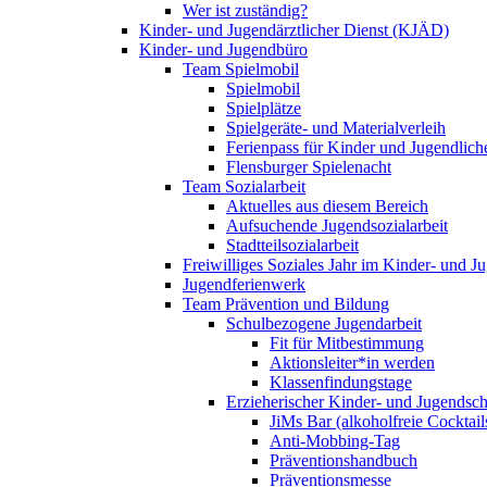
Wer ist zuständig?
Kinder- und Jugendärztlicher Dienst (KJÄD)
Kinder- und Jugendbüro
Team Spielmobil
Spielmobil
Spielplätze
Spielgeräte- und Materialverleih
Ferienpass für Kinder und Jugendlich
Flensburger Spielenacht
Team Sozialarbeit
Aktuelles aus diesem Bereich
Aufsuchende Jugendsozialarbeit
Stadtteilsozialarbeit
Freiwilliges Soziales Jahr im Kinder- und 
Jugendferienwerk
Team Prävention und Bildung
Schulbezogene Jugendarbeit
Fit für Mitbestimmung
Aktionsleiter*in werden
Klassenfindungstage
Erzieherischer Kinder- und Jugendsch
JiMs Bar (alkoholfreie Cocktail
Anti-Mobbing-Tag
Präventionshandbuch
Präventionsmesse