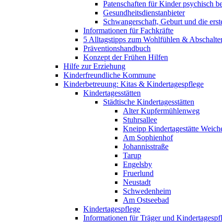
Patenschaften für Kinder psychisch bel
Gesundheitsdienstanbieter
Schwangerschaft, Geburt und die erst
Informationen für Fachkräfte
5 Alltagstipps zum Wohlfühlen & Abschalte
Präventionshandbuch
Konzept der Frühen Hilfen
Hilfe zur Erziehung
Kinderfreundliche Kommune
Kinderbetreuung: Kitas & Kindertagespflege
Kindertagesstätten
Städtische Kindertagesstätten
Alter Kupfermühlenweg
Stuhrsallee
Kneipp Kindertagestätte Weich
Am Sophienhof
Johannisstraße
Tarup
Engelsby
Fruerlund
Neustadt
Schwedenheim
Am Ostseebad
Kindertagespflege
Informationen für Träger und Kindertagespf