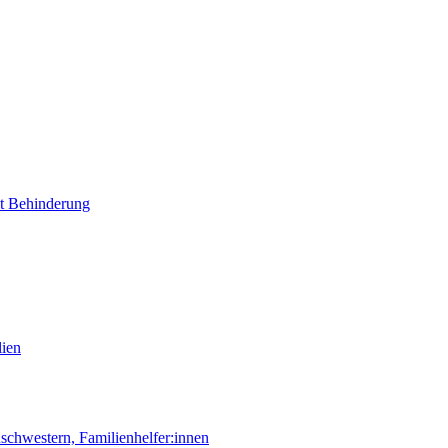
it Behinderung
lien
chwestern, Familienhelfer:innen