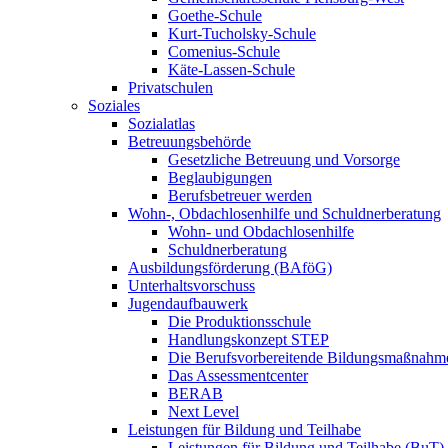
Goethe-Schule
Kurt-Tucholsky-Schule
Comenius-Schule
Käte-Lassen-Schule
Privatschulen
Soziales
Sozialatlas
Betreuungsbehörde
Gesetzliche Betreuung und Vorsorge
Beglaubigungen
Berufsbetreuer werden
Wohn-, Obdachlosenhilfe und Schuldnerberatung
Wohn- und Obdachlosenhilfe
Schuldnerberatung
Ausbildungsförderung (BAföG)
Unterhaltsvorschuss
Jugendaufbauwerk
Die Produktionsschule
Handlungskonzept STEP
Die Berufsvorbereitende Bildungsmaßnahm
Das Assessmentcenter
BERAB
Next Level
Leistungen für Bildung und Teilhabe
Leistungen für Bildung und Teilhabe (BuT)