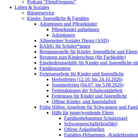
Podcast "FlensFrequenz"
Leben & Soziales
Bürgerservice
Kinder, Jugendliche & Familien
Adoptionen und Pflegekinder
Pflegekinder aufnehmen
Adoptionen
Allgemeiner Sozialer Dienst (ASD)
BAföG für Schüler*innen
Beratungsstelle für Kinder, Jugendliche und Eltern
Beratung zum Kinderschutz (für Fachkräfte)
Eingliederungshilfe für Kinder und Jugendliche m
Familienzentren
Ferienangebote für Kinder und Jugendliche
Herbstferien (12.10. bis 24.10.2026)
Sommerferien (04.07. bis 5.08.2026)
Ferienaktionen der Schulsozialarbeit
Ferienpass für Kinder und Jugendliche
Offene Kinder- und Jugendarbeit
Frühe Hilfen: Angebote für Schwangere und Fami
Hilfe für junge/werdende Eltern
Familienhebammen Schutzengel
Schwangerschafts(konflikt)
Offene Anlaufstellen
Familien-Hebammen, -Kinderkrankens