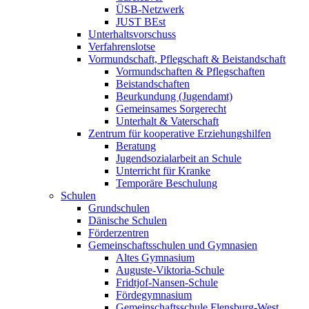
ÜSB-Netzwerk
JUST BEst
Unterhaltsvorschuss
Verfahrenslotse
Vormundschaft, Pflegschaft & Beistandschaft
Vormundschaften & Pflegschaften
Beistandschaften
Beurkundung (Jugendamt)
Gemeinsames Sorgerecht
Unterhalt & Vaterschaft
Zentrum für kooperative Erziehungshilfen
Beratung
Jugendsozialarbeit an Schule
Unterricht für Kranke
Temporäre Beschulung
Schulen
Grundschulen
Dänische Schulen
Förderzentren
Gemeinschaftsschulen und Gymnasien
Altes Gymnasium
Auguste-Viktoria-Schule
Fridtjof-Nansen-Schule
Fördegymnasium
Gemeinschaftsschule Flensburg-West