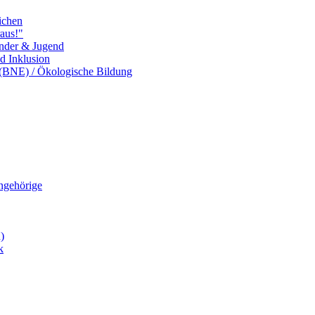
ichen
aus!"
inder & Jugend
nd Inklusion
 (BNE) / Ökologische Bildung
Angehörige
)
k