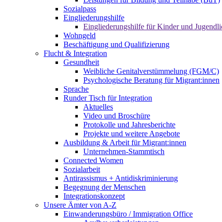
Sozialpass
Eingliederungshilfe
Eingliederungshilfe für Kinder und Jugendli
Wohngeld
Beschäftigung und Qualifizierung
Flucht & Integration
Gesundheit
Weibliche Genitalverstümmelung (FGM/C)
Psychologische Beratung für Migrant:innen
Sprache
Runder Tisch für Integration
Aktuelles
Video und Broschüre
Protokolle und Jahresberichte
Projekte und weitere Angebote
Ausbildung & Arbeit für Migrant:innen
Unternehmen-Stammtisch
Connected Women
Sozialarbeit
Antirassismus + Antidiskriminierung
Begegnung der Menschen
Integrationskonzept
Unsere Ämter von A-Z
Einwanderungsbüro / Immigration Office