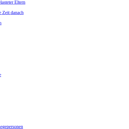
asteter Eltern
e Zeit danach
n
e
legepersonen