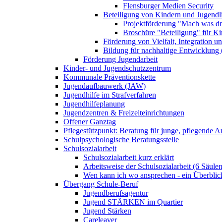
Flensburger Medien Security
Beteiligung von Kindern und Jugendl
Projektförderung "Mach was dr
Broschüre "Beteiligung" für K
Förderung von Vielfalt, Integration u
Bildung für nachhaltige Entwicklung
Förderung Jugendarbeit
Kinder- und Jugendschutzzentrum
Kommunale Präventionskette
Jugendaufbauwerk (JAW)
Jugendhilfe im Strafverfahren
Jugendhilfeplanung
Jugendzentren & Freizeiteinrichtungen
Offener Ganztag
Pflegestützpunkt: Beratung für junge, pflegende 
Schulpsychologische Beratungsstelle
Schulsozialarbeit
Schulsozialarbeit kurz erklärt
Arbeitsweise der Schulsozialarbeit (6 Säulen
Wen kann ich wo ansprechen - ein Überblic
Übergang Schule-Beruf
Jugendberufsagentur
Jugend STÄRKEN im Quartier
Jugend Stärken
Careleaver