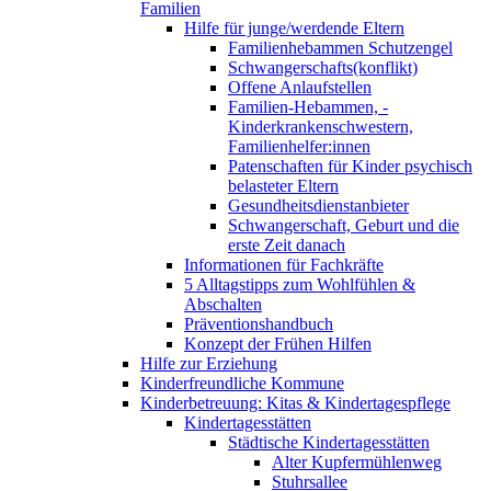
Familien
Hilfe für junge/werdende Eltern
Familienhebammen Schutzengel
Schwangerschafts(konflikt)
Offene Anlaufstellen
Familien-Hebammen, -
Kinderkrankenschwestern,
Familienhelfer:innen
Patenschaften für Kinder psychisch
belasteter Eltern
Gesundheitsdienstanbieter
Schwangerschaft, Geburt und die
erste Zeit danach
Informationen für Fachkräfte
5 Alltagstipps zum Wohlfühlen &
Abschalten
Präventionshandbuch
Konzept der Frühen Hilfen
Hilfe zur Erziehung
Kinderfreundliche Kommune
Kinderbetreuung: Kitas & Kindertagespflege
Kindertagesstätten
Städtische Kindertagesstätten
Alter Kupfermühlenweg
Stuhrsallee