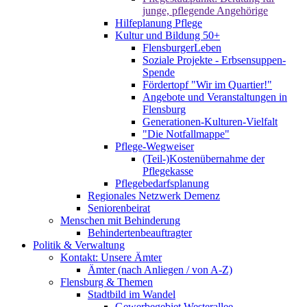
junge, pflegende Angehörige
Hilfeplanung Pflege
Kultur und Bildung 50+
FlensburgerLeben
Soziale Projekte - Erbsensuppen-
Spende
Fördertopf "Wir im Quartier!"
Angebote und Veranstaltungen in
Flensburg
Generationen-Kulturen-Vielfalt
"Die Notfallmappe"
Pflege-Wegweiser
(Teil-)Kostenübernahme der
Pflegekasse
Pflegebedarfsplanung
Regionales Netzwerk Demenz
Seniorenbeirat
Menschen mit Behinderung
Behindertenbeauftragter
Politik & Verwaltung
Kontakt: Unsere Ämter
Ämter (nach Anliegen / von A-Z)
Flensburg & Themen
Stadtbild im Wandel
Gewerbegebiet Westerallee