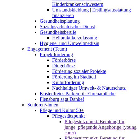
Kinderkrankenschwestern
Umstandskleidung | Erstlingsausstattung
finanzieren
Gesundheitsplanung
Sozialpsychiatrischer Dienst
Gesundheitsberufe
Heilpraktikerzulassung
Hygiene- und Umweltmedizin
Engagement (Team)
Projektförderung
Förderbörse
Dingebörse
Förderung sozialer Projekte
Förderung im Stadtteil
Kulturförderung
Nachhaltiger Umwelt- & Naturschutz
Kostenfreies Parken für Ehrenamtliche
Flensburg sagt Danke!
Senioren/-innen
Pflege und Kultur 50+
Pflegestützpunkt
Pflegestützpunkt: Beratung für
junge, pflegende Angehörige (young
carer)
Pflegestützpunkt: Beratung für