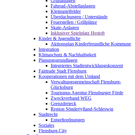
Grünanlagen
Fahrrad-Abstellanlagen
Kleinspielfelder
Überdachungen / Unterstände
Feuerstellen / Grillplätze
Skate-Anlagen
Inklusiver Spielplatz Hestoft
Kinder & Jugendliche
Aktionsplan Kinderfreundliche Kommune
Integration
Klimaschutz & Nachhaltigkeit
Planungsgrundlagen
Integriertes Stadtentwicklungskonzept
Fairtrade Stadt Flensburg
Kooperationen mit dem Umland
Verwaltungsgemeinschaft Flensburg-
Glücksburg
Tourismus Agentur Flensburger Förde
Zweckverband WEG
Grenzdreieck
Region Sönderjylland-Schleswig
Stadtrecht
Entgeltordnungen
Soziales
Flensburg.City