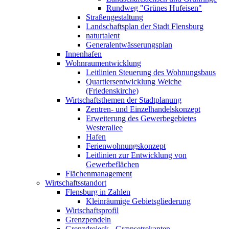
Rundweg "Grünes Hufeisen"
Straßengestaltung
Landschaftsplan der Stadt Flensburg
naturtalent
Generalentwässerungsplan
Innenhafen
Wohnraumentwicklung
Leitlinien Steuerung des Wohnungsbaus
Quartiersentwicklung Weiche
(Friedenskirche)
Wirtschaftsthemen der Stadtplanung
Zentren- und Einzelhandelskonzept
Erweiterung des Gewerbegebietes
Westerallee
Hafen
Ferienwohnungskonzept
Leitlinien zur Entwicklung von
Gewerbeflächen
Flächenmanagement
Wirtschaftsstandort
Flensburg in Zahlen
Kleinräumige Gebietsgliederung
Wirtschaftsprofil
Grenzpendeln
Grenzdreieck - Grænsetrekanten