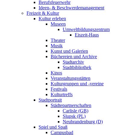
Berufsfeuerwehr
Ideen- & Beschwerdemanagement
Freizeit & Kultur
Kultur erleben
Museen
Umweltbildungszentrum
Eiszeit-Haus
Theater
Musik
Kunst und Galerien
Büchereien und Archive
Stadtarchiv
Stadtbibliothek
Kinos
Veranstaltungsstätten
Kulturgruppen und -vereine
Festivals
Kulturtreffs
Stadtportrait
Städtepartnerschaften
Carlisle (GB)
Slupsk (PL)
Neubrandenburg (D)
Spiel und Spaß
Campusbad