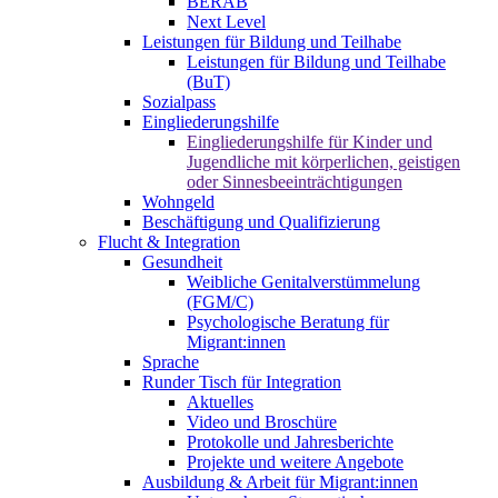
BERAB
Next Level
Leistungen für Bildung und Teilhabe
Leistungen für Bildung und Teilhabe
(BuT)
Sozialpass
Eingliederungshilfe
Eingliederungshilfe für Kinder und
Jugendliche mit körperlichen, geistigen
oder Sinnesbeeinträchtigungen
Wohngeld
Beschäftigung und Qualifizierung
Flucht & Integration
Gesundheit
Weibliche Genitalverstümmelung
(FGM/C)
Psychologische Beratung für
Migrant:innen
Sprache
Runder Tisch für Integration
Aktuelles
Video und Broschüre
Protokolle und Jahresberichte
Projekte und weitere Angebote
Ausbildung & Arbeit für Migrant:innen