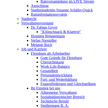
Ratsversammlung im LIVE Stream
Ausschüsse
Stadtpräsidentin Susanne Schäfer-Quäck
Ratsinformationssystem
Stadtrecht
Verwaltungsvorstand
Dr. Fabian Geyer
"Klönschnack & Klartext"
Henning Brüggemann
Stefan Niemöller
Melanie Bach
Job und Karriere
Flensburg als Arbeitgeber
Gute Gründe für Flensburg
Übersichtskarte
Work-Life-Balance
Gesundheit
Personalentwicklung
Fort- und Weiterbildung
Frauenförderung und Gleichstellung
Ihr Einstieg bei uns
Allgemeine Verwaltung
Sozialpädagogischer Bereich
Technische Berufe
Studiengang B. A.