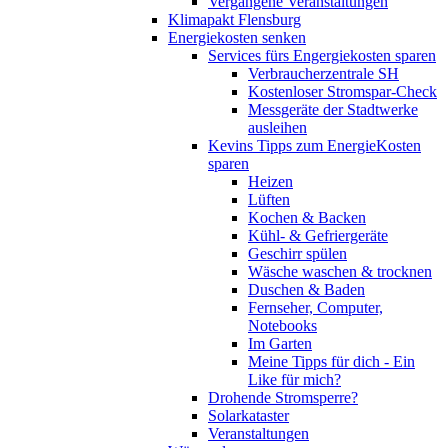
Vergangene Veranstaltungen
Klimapakt Flensburg
Energiekosten senken
Services fürs Engergiekosten sparen
Verbraucherzentrale SH
Kostenloser Stromspar-Check
Messgeräte der Stadtwerke
ausleihen
Kevins Tipps zum EnergieKosten
sparen
Heizen
Lüften
Kochen & Backen
Kühl- & Gefriergeräte
Geschirr spülen
Wäsche waschen & trocknen
Duschen & Baden
Fernseher, Computer,
Notebooks
Im Garten
Meine Tipps für dich - Ein
Like für mich?
Drohende Stromsperre?
Solarkataster
Veranstaltungen