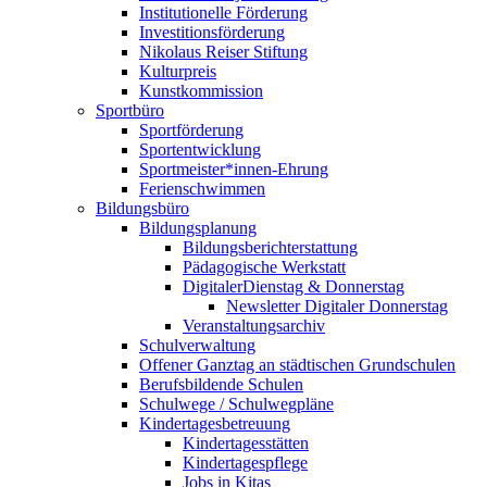
Institutionelle Förderung
Investitionsförderung
Nikolaus Reiser Stiftung
Kulturpreis
Kunstkommission
Sportbüro
Sportförderung
Sportentwicklung
Sportmeister*innen-Ehrung
Ferienschwimmen
Bildungsbüro
Bildungsplanung
Bildungsberichterstattung
Pädagogische Werkstatt
DigitalerDienstag & Donnerstag
Newsletter Digitaler Donnerstag
Veranstaltungsarchiv
Schulverwaltung
Offener Ganztag an städtischen Grundschulen
Berufsbildende Schulen
Schulwege / Schulwegpläne
Kindertagesbetreuung
Kindertagesstätten
Kindertagespflege
Jobs in Kitas