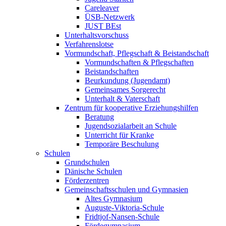
Careleaver
ÜSB-Netzwerk
JUST BEst
Unterhaltsvorschuss
Verfahrenslotse
Vormundschaft, Pflegschaft & Beistandschaft
Vormundschaften & Pflegschaften
Beistandschaften
Beurkundung (Jugendamt)
Gemeinsames Sorgerecht
Unterhalt & Vaterschaft
Zentrum für kooperative Erziehungshilfen
Beratung
Jugendsozialarbeit an Schule
Unterricht für Kranke
Temporäre Beschulung
Schulen
Grundschulen
Dänische Schulen
Förderzentren
Gemeinschaftsschulen und Gymnasien
Altes Gymnasium
Auguste-Viktoria-Schule
Fridtjof-Nansen-Schule
Fördegymnasium