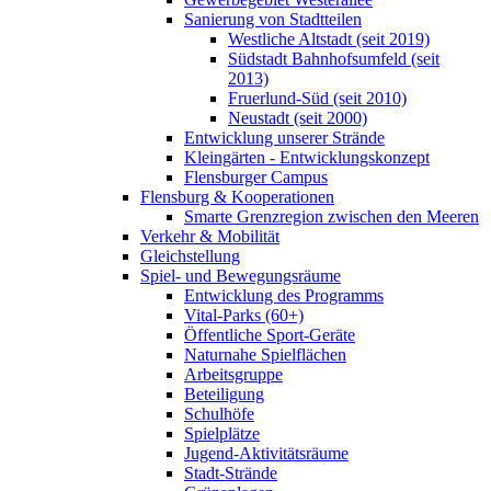
Sanierung von Stadtteilen
Westliche Altstadt (seit 2019)
Südstadt Bahnhofsumfeld (seit
2013)
Fruerlund-Süd (seit 2010)
Neustadt (seit 2000)
Entwicklung unserer Strände
Kleingärten - Entwicklungskonzept
Flensburger Campus
Flensburg & Kooperationen
Smarte Grenzregion zwischen den Meeren
Verkehr & Mobilität
Gleichstellung
Spiel- und Bewegungsräume
Entwicklung des Programms
Vital-Parks (60+)
Öffentliche Sport-Geräte
Naturnahe Spielflächen
Arbeitsgruppe
Beteiligung
Schulhöfe
Spielplätze
Jugend-Aktivitätsräume
Stadt-Strände