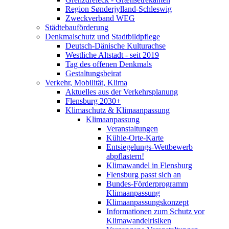
Region Sønderjylland-Schleswig
Zweckverband WEG
Städtebauförderung
Denkmalschutz und Stadtbildpflege
Deutsch-Dänische Kulturachse
Westliche Altstadt - seit 2019
Tag des offenen Denkmals
Gestaltungsbeirat
Verkehr, Mobilität, Klima
Aktuelles aus der Verkehrsplanung
Flensburg 2030+
Klimaschutz & Klimaanpassung
Klimaanpassung
Veranstaltungen
Kühle-Orte-Karte
Entsiegelungs-Wettbewerb
abpflastern!
Klimawandel in Flensburg
Flensburg passt sich an
Bundes-Förderprogramm
Klimaanpassung
Klimaanpassungskonzept
Informationen zum Schutz vor
Klimawandelrisiken