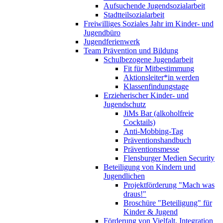
Aufsuchende Jugendsozialarbeit
Stadtteilsozialarbeit
Freiwilliges Soziales Jahr im Kinder- und
Jugendbüro
Jugendferienwerk
Team Prävention und Bildung
Schulbezogene Jugendarbeit
Fit für Mitbestimmung
Aktionsleiter*in werden
Klassenfindungstage
Erzieherischer Kinder- und
Jugendschutz
JiMs Bar (alkoholfreie
Cocktails)
Anti-Mobbing-Tag
Präventionshandbuch
Präventionsmesse
Flensburger Medien Security
Beteiligung von Kindern und
Jugendlichen
Projektförderung "Mach was
draus!"
Broschüre "Beteiligung" für
Kinder & Jugend
Förderung von Vielfalt, Integration