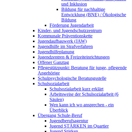
und Inklusion
Bildung für nachhaltige
Entwicklung (BNE) / Ökologische
Bildung
Förderung Jugendarbeit
Kinder- und Jugendschutzzentrum
Kommunale Präventionskette
Jugendaufbauwerk (JAW)
Jugendhilfe im Strafverfahren
Jugendhilfeplanung
Jugendzentren & Freizeiteinrichtungen
Offener Ganztag
Pflegestützpunkt: Beratung für junge, pflegende
Angehörige
Schulpsychologische Beratungsstelle
Schulsozialarbeit
Schulsozialarbeit kurz erklärt
Arbeitsweise der Schulsozialarbeit (6
Säulen)
Wen kann ich wo ansprechen - ein
Überblick
Übergang Schule-Beruf
Jugendberufsagentur
Jugend STÄRKEN im Quartier
Jugend Stärken