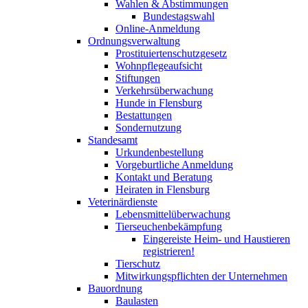
Wahlen & Abstimmungen
Bundestagswahl
Online-Anmeldung
Ordnungsverwaltung
Prostituiertenschutzgesetz
Wohnpflegeaufsicht
Stiftungen
Verkehrsüberwachung
Hunde in Flensburg
Bestattungen
Sondernutzung
Standesamt
Urkundenbestellung
Vorgeburtliche Anmeldung
Kontakt und Beratung
Heiraten in Flensburg
Veterinärdienste
Lebensmittelüberwachung
Tierseuchenbekämpfung
Eingereiste Heim- und Haustieren
registrieren!
Tierschutz
Mitwirkungspflichten der Unternehmen
Bauordnung
Baulasten