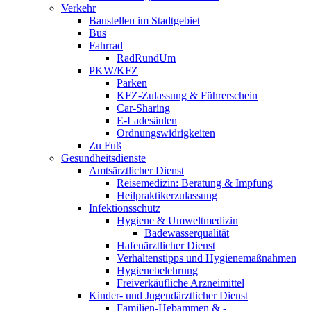
Verkehr
Baustellen im Stadtgebiet
Bus
Fahrrad
RadRundUm
PKW/KFZ
Parken
KFZ-Zulassung & Führerschein
Car-Sharing
E-Ladesäulen
Ordnungswidrigkeiten
Zu Fuß
Gesundheitsdienste
Amtsärztlicher Dienst
Reisemedizin: Beratung & Impfung
Heilpraktikerzulassung
Infektionsschutz
Hygiene & Umweltmedizin
Badewasserqualität
Hafenärztlicher Dienst
Verhaltenstipps und Hygienemaßnahmen
Hygienebelehrung
Freiverkäufliche Arzneimittel
Kinder- und Jugendärztlicher Dienst
Familien-Hebammen & -