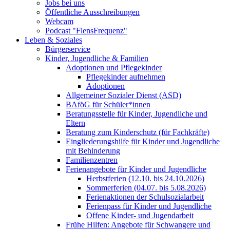
Jobs bei uns
Öffentliche Ausschreibungen
Webcam
Podcast "FlensFrequenz"
Leben & Soziales
Bürgerservice
Kinder, Jugendliche & Familien
Adoptionen und Pflegekinder
Pflegekinder aufnehmen
Adoptionen
Allgemeiner Sozialer Dienst (ASD)
BAföG für Schüler*innen
Beratungsstelle für Kinder, Jugendliche und
Eltern
Beratung zum Kinderschutz (für Fachkräfte)
Eingliederungshilfe für Kinder und Jugendliche
mit Behinderung
Familienzentren
Ferienangebote für Kinder und Jugendliche
Herbstferien (12.10. bis 24.10.2026)
Sommerferien (04.07. bis 5.08.2026)
Ferienaktionen der Schulsozialarbeit
Ferienpass für Kinder und Jugendliche
Offene Kinder- und Jugendarbeit
Frühe Hilfen: Angebote für Schwangere und