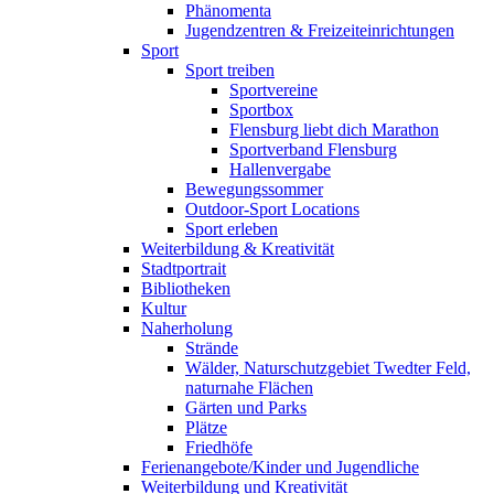
Phänomenta
Jugendzentren & Freizeiteinrichtungen
Sport
Sport treiben
Sportvereine
Sportbox
Flensburg liebt dich Marathon
Sportverband Flensburg
Hallenvergabe
Bewegungssommer
Outdoor-Sport Locations
Sport erleben
Weiterbildung & Kreativität
Stadtportrait
Bibliotheken
Kultur
Naherholung
Strände
Wälder, Naturschutzgebiet Twedter Feld,
naturnahe Flächen
Gärten und Parks
Plätze
Friedhöfe
Ferienangebote/Kinder und Jugendliche
Weiterbildung und Kreativität