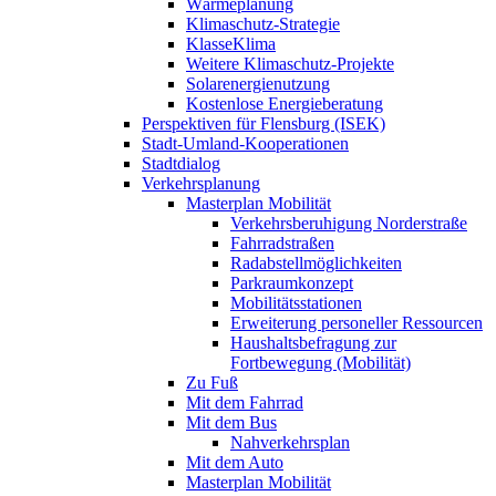
Wärmeplanung
Klimaschutz-Strategie
KlasseKlima
Weitere Klimaschutz-Projekte
Solarenergienutzung
Kostenlose Energieberatung
Perspektiven für Flensburg (ISEK)
Stadt-Umland-Kooperationen
Stadtdialog
Verkehrsplanung
Masterplan Mobilität
Verkehrsberuhigung Norderstraße
Fahrradstraßen
Radabstellmöglichkeiten
Parkraumkonzept
Mobilitätsstationen
Erweiterung personeller Ressourcen
Haushaltsbefragung zur
Fortbewegung (Mobilität)
Zu Fuß
Mit dem Fahrrad
Mit dem Bus
Nahverkehrsplan
Mit dem Auto
Masterplan Mobilität