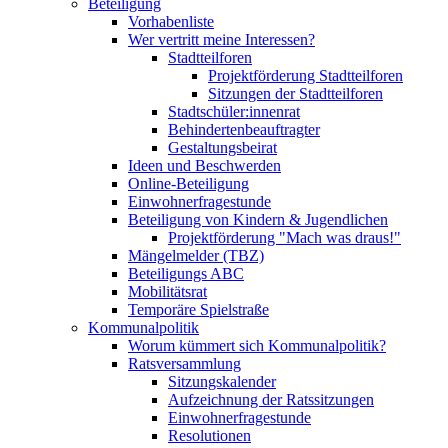
Beteiligung
Vorhabenliste
Wer vertritt meine Interessen?
Stadtteilforen
Projektförderung Stadtteilforen
Sitzungen der Stadtteilforen
Stadtschüler:innenrat
Behindertenbeauftragter
Gestaltungsbeirat
Ideen und Beschwerden
Online-Beteiligung
Einwohnerfragestunde
Beteiligung von Kindern & Jugendlichen
Projektförderung "Mach was draus!"
Mängelmelder (TBZ)
Beteiligungs ABC
Mobilitätsrat
Temporäre Spielstraße
Kommunalpolitik
Worum kümmert sich Kommunalpolitik?
Ratsversammlung
Sitzungskalender
Aufzeichnung der Ratssitzungen
Einwohnerfragestunde
Resolutionen