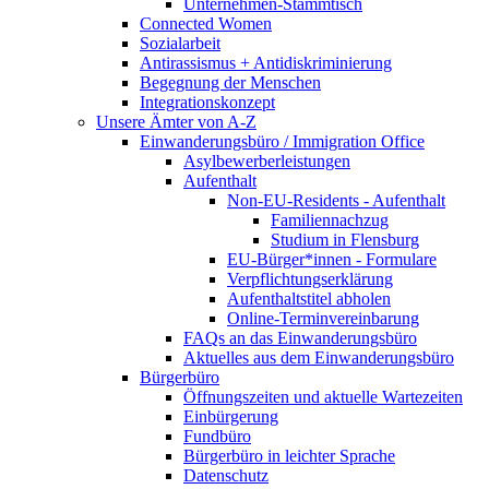
Unternehmen-Stammtisch
Connected Women
Sozialarbeit
Antirassismus + Antidiskriminierung
Begegnung der Menschen
Integrationskonzept
Unsere Ämter von A-Z
Einwanderungsbüro / Immigration Office
Asylbewerberleistungen
Aufenthalt
Non-EU-Residents - Aufenthalt
Familiennachzug
Studium in Flensburg
EU-Bürger*innen - Formulare
Verpflichtungserklärung
Aufenthaltstitel abholen
Online-Terminvereinbarung
FAQs an das Einwanderungsbüro
Aktuelles aus dem Einwanderungsbüro
Bürgerbüro
Öffnungszeiten und aktuelle Wartezeiten
Einbürgerung
Fundbüro
Bürgerbüro in leichter Sprache
Datenschutz