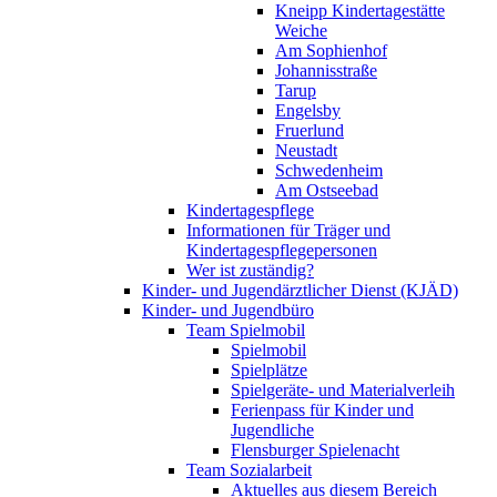
Kneipp Kindertagestätte
Weiche
Am Sophienhof
Johannisstraße
Tarup
Engelsby
Fruerlund
Neustadt
Schwedenheim
Am Ostseebad
Kindertagespflege
Informationen für Träger und
Kindertagespflegepersonen
Wer ist zuständig?
Kinder- und Jugendärztlicher Dienst (KJÄD)
Kinder- und Jugendbüro
Team Spielmobil
Spielmobil
Spielplätze
Spielgeräte- und Materialverleih
Ferienpass für Kinder und
Jugendliche
Flensburger Spielenacht
Team Sozialarbeit
Aktuelles aus diesem Bereich