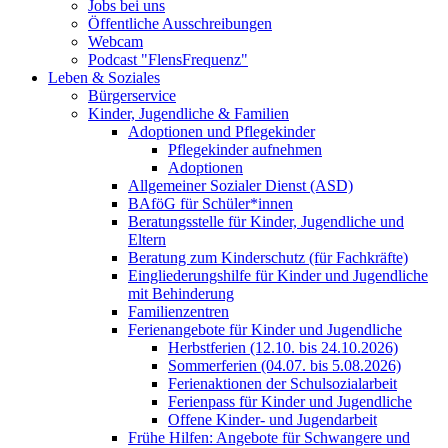
Jobs bei uns
Öffentliche Ausschreibungen
Webcam
Podcast "FlensFrequenz"
Leben & Soziales
Bürgerservice
Kinder, Jugendliche & Familien
Adoptionen und Pflegekinder
Pflegekinder aufnehmen
Adoptionen
Allgemeiner Sozialer Dienst (ASD)
BAföG für Schüler*innen
Beratungsstelle für Kinder, Jugendliche und
Eltern
Beratung zum Kinderschutz (für Fachkräfte)
Eingliederungshilfe für Kinder und Jugendliche
mit Behinderung
Familienzentren
Ferienangebote für Kinder und Jugendliche
Herbstferien (12.10. bis 24.10.2026)
Sommerferien (04.07. bis 5.08.2026)
Ferienaktionen der Schulsozialarbeit
Ferienpass für Kinder und Jugendliche
Offene Kinder- und Jugendarbeit
Frühe Hilfen: Angebote für Schwangere und