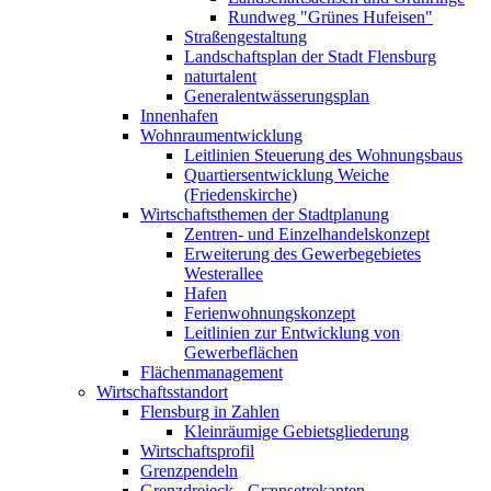
Rundweg "Grünes Hufeisen"
Straßengestaltung
Landschaftsplan der Stadt Flensburg
naturtalent
Generalentwässerungsplan
Innenhafen
Wohnraumentwicklung
Leitlinien Steuerung des Wohnungsbaus
Quartiersentwicklung Weiche
(Friedenskirche)
Wirtschaftsthemen der Stadtplanung
Zentren- und Einzelhandelskonzept
Erweiterung des Gewerbegebietes
Westerallee
Hafen
Ferienwohnungskonzept
Leitlinien zur Entwicklung von
Gewerbeflächen
Flächenmanagement
Wirtschaftsstandort
Flensburg in Zahlen
Kleinräumige Gebietsgliederung
Wirtschaftsprofil
Grenzpendeln
Grenzdreieck - Grænsetrekanten