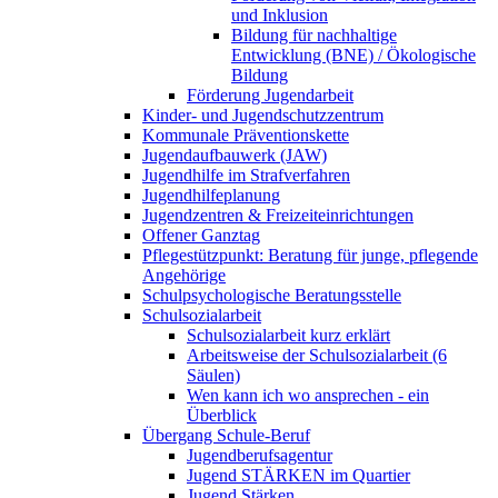
und Inklusion
Bildung für nachhaltige
Entwicklung (BNE) / Ökologische
Bildung
Förderung Jugendarbeit
Kinder- und Jugendschutzzentrum
Kommunale Präventionskette
Jugendaufbauwerk (JAW)
Jugendhilfe im Strafverfahren
Jugendhilfeplanung
Jugendzentren & Freizeiteinrichtungen
Offener Ganztag
Pflegestützpunkt: Beratung für junge, pflegende
Angehörige
Schulpsychologische Beratungsstelle
Schulsozialarbeit
Schulsozialarbeit kurz erklärt
Arbeitsweise der Schulsozialarbeit (6
Säulen)
Wen kann ich wo ansprechen - ein
Überblick
Übergang Schule-Beruf
Jugendberufsagentur
Jugend STÄRKEN im Quartier
Jugend Stärken