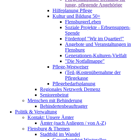
junge, pflegende Angehörige
Hilfeplanung Pflege
Kultur und Bildung 50+
FlensburgerLeben
Soziale Projekte - Erbsensuppen-
Spende
Fördertopf "Wir im Quartier!"
Angebote und Veranstaltungen in
Flensburg
Generationen-Kulturen-Vielfalt
"Die Notfallmappe"
Pflege-Wegweiser
(Teil-)Kostenübernahme der
Pflegekasse
Pflegebedarfsplanung
Regionales Netzwerk Demenz
Seniorenbeirat
Menschen mit Behinderung
Behindertenbeauftragter
Politik & Verwaltung
Kontakt: Unsere Ämter
Ämter (nach Anliegen / von A-Z)
Flensburg & Themen
Stadtbild im Wandel
Gewerbegebiet Westerallee