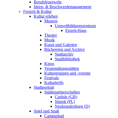
Berufsfeuerwehr
Ideen- & Beschwerdemanagement
Freizeit & Kultur
Kultur erleben
Museen
Umweltbildungszentrum
Eiszeit-Haus
Theater
Musik
Kunst und Galerien
Büchereien und Archive
Stadtarchiv
Stadtbibliothek
Kinos
Veranstaltungsstätten
Kulturgruppen und -vereine
Festivals
Kulturtreffs
Stadtportrait
Städtepartnerschaften
Carlisle (GB)
Slupsk (PL)
Neubrandenburg (D)
Spiel und Spaß
Campusbad