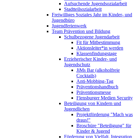
Aufsuchende Jugendsozialarbeit
Stadtteilsozialarbeit
Freiwilliges Soziales Jahr im Kinder- und
Jugendbüro
Jugendferienwerk
Team Prävention und Bildung
Schulbezogene Jugendarbeit
Fit für Mitbestimmung
Aktionsleiter*in werden
Klassenfindungstage
Erzieherischer Kinder- und
Jugendschutz
JiMs Bar (alkoholfreie
Cocktails)
Anti-Mobbing-Tag
Präventionshandbuch
Präventionsmesse
Flensburger Medien Security
Beteiligung von Kindern und
Jugendlichen
Projektförderung "Mach was
draus!"
Broschüre "Beteiligung" für
Kinder & Jugend
Förderung von Vielfalt, Integration