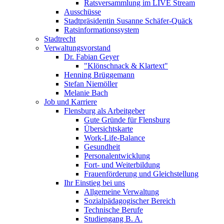
Ratsversammlung im LIVE Stream
Ausschüsse
Stadtpräsidentin Susanne Schäfer-Quäck
Ratsinformationssystem
Stadtrecht
Verwaltungsvorstand
Dr. Fabian Geyer
"Klönschnack & Klartext"
Henning Brüggemann
Stefan Niemöller
Melanie Bach
Job und Karriere
Flensburg als Arbeitgeber
Gute Gründe für Flensburg
Übersichtskarte
Work-Life-Balance
Gesundheit
Personalentwicklung
Fort- und Weiterbildung
Frauenförderung und Gleichstellung
Ihr Einstieg bei uns
Allgemeine Verwaltung
Sozialpädagogischer Bereich
Technische Berufe
Studiengang B. A.