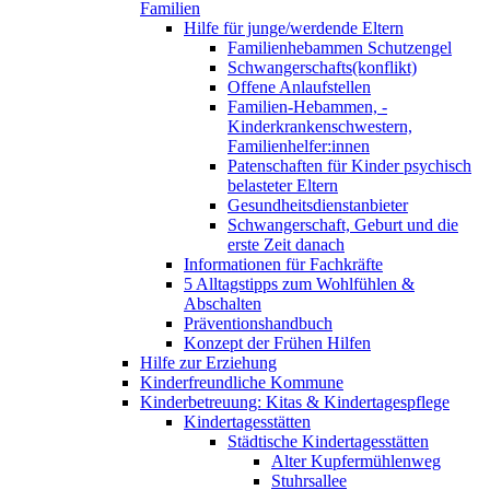
Familien
Hilfe für junge/werdende Eltern
Familienhebammen Schutzengel
Schwangerschafts(konflikt)
Offene Anlaufstellen
Familien-Hebammen, -
Kinderkrankenschwestern,
Familienhelfer:innen
Patenschaften für Kinder psychisch
belasteter Eltern
Gesundheitsdienstanbieter
Schwangerschaft, Geburt und die
erste Zeit danach
Informationen für Fachkräfte
5 Alltagstipps zum Wohlfühlen &
Abschalten
Präventionshandbuch
Konzept der Frühen Hilfen
Hilfe zur Erziehung
Kinderfreundliche Kommune
Kinderbetreuung: Kitas & Kindertagespflege
Kindertagesstätten
Städtische Kindertagesstätten
Alter Kupfermühlenweg
Stuhrsallee