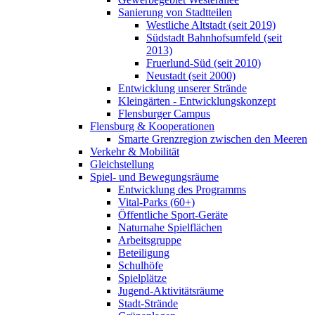
Sanierung von Stadtteilen
Westliche Altstadt (seit 2019)
Südstadt Bahnhofsumfeld (seit
2013)
Fruerlund-Süd (seit 2010)
Neustadt (seit 2000)
Entwicklung unserer Strände
Kleingärten - Entwicklungskonzept
Flensburger Campus
Flensburg & Kooperationen
Smarte Grenzregion zwischen den Meeren
Verkehr & Mobilität
Gleichstellung
Spiel- und Bewegungsräume
Entwicklung des Programms
Vital-Parks (60+)
Öffentliche Sport-Geräte
Naturnahe Spielflächen
Arbeitsgruppe
Beteiligung
Schulhöfe
Spielplätze
Jugend-Aktivitätsräume
Stadt-Strände