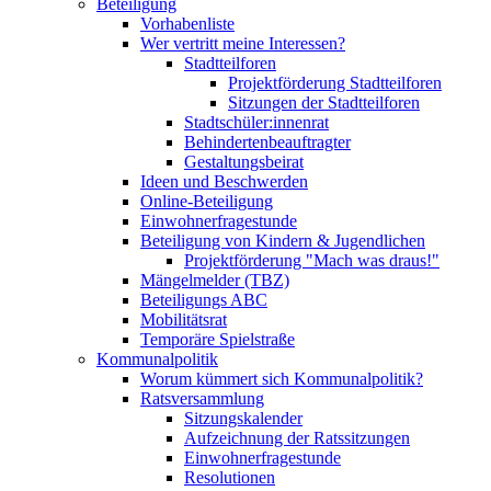
Beteiligung
Vorhabenliste
Wer vertritt meine Interessen?
Stadtteilforen
Projektförderung Stadtteilforen
Sitzungen der Stadtteilforen
Stadtschüler:innenrat
Behindertenbeauftragter
Gestaltungsbeirat
Ideen und Beschwerden
Online-Beteiligung
Einwohnerfragestunde
Beteiligung von Kindern & Jugendlichen
Projektförderung "Mach was draus!"
Mängelmelder (TBZ)
Beteiligungs ABC
Mobilitätsrat
Temporäre Spielstraße
Kommunalpolitik
Worum kümmert sich Kommunalpolitik?
Ratsversammlung
Sitzungskalender
Aufzeichnung der Ratssitzungen
Einwohnerfragestunde
Resolutionen