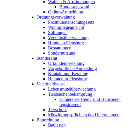
Wahlen & Abstimmungen
Bundestagswahl
Online-Anmeldung
Ordnungsverwaltung
Prostituiertenschutzgesetz
Wohnpflegeaufsicht
Stiftungen
Verkehrsüberwachung
Hunde in Flensburg
Bestattungen
Sondernutzung
Standesamt
Urkundenbestellung
Vorgeburtliche Anmeldung
Kontakt und Beratung
Heiraten in Flensburg
Veterinärdienste
Lebensmittelüberwachung
Tierseuchenbekämpfung
Eingereiste Heim- und Haustieren
registrieren!
Tierschutz
Mitwirkungspflichten der Unternehmen
Bauordnung
Baulasten