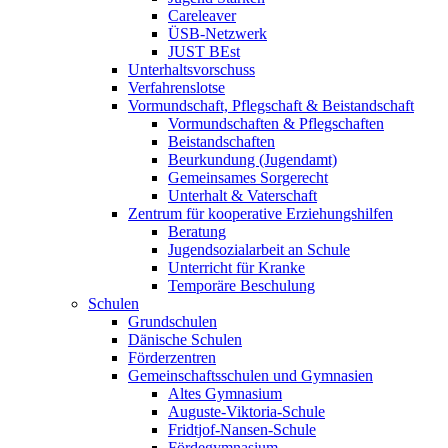
Careleaver
ÜSB-Netzwerk
JUST BEst
Unterhaltsvorschuss
Verfahrenslotse
Vormundschaft, Pflegschaft & Beistandschaft
Vormundschaften & Pflegschaften
Beistandschaften
Beurkundung (Jugendamt)
Gemeinsames Sorgerecht
Unterhalt & Vaterschaft
Zentrum für kooperative Erziehungshilfen
Beratung
Jugendsozialarbeit an Schule
Unterricht für Kranke
Temporäre Beschulung
Schulen
Grundschulen
Dänische Schulen
Förderzentren
Gemeinschaftsschulen und Gymnasien
Altes Gymnasium
Auguste-Viktoria-Schule
Fridtjof-Nansen-Schule
Fördegymnasium