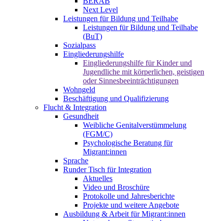
BERAB
Next Level
Leistungen für Bildung und Teilhabe
Leistungen für Bildung und Teilhabe
(BuT)
Sozialpass
Eingliederungshilfe
Eingliederungshilfe für Kinder und
Jugendliche mit körperlichen, geistigen
oder Sinnesbeeinträchtigungen
Wohngeld
Beschäftigung und Qualifizierung
Flucht & Integration
Gesundheit
Weibliche Genitalverstümmelung
(FGM/C)
Psychologische Beratung für
Migrant:innen
Sprache
Runder Tisch für Integration
Aktuelles
Video und Broschüre
Protokolle und Jahresberichte
Projekte und weitere Angebote
Ausbildung & Arbeit für Migrant:innen