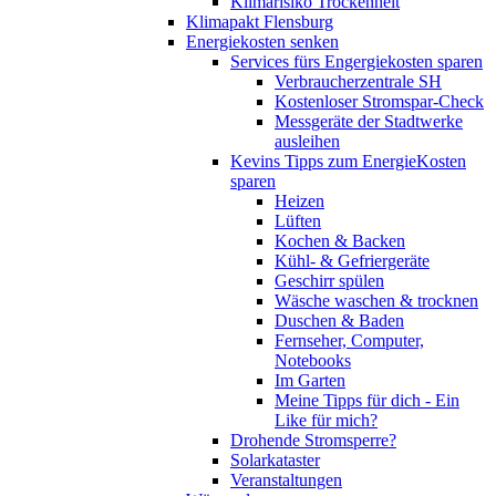
Klimarisiko Trockenheit
Klimapakt Flensburg
Energiekosten senken
Services fürs Engergiekosten sparen
Verbraucherzentrale SH
Kostenloser Stromspar-Check
Messgeräte der Stadtwerke
ausleihen
Kevins Tipps zum EnergieKosten
sparen
Heizen
Lüften
Kochen & Backen
Kühl- & Gefriergeräte
Geschirr spülen
Wäsche waschen & trocknen
Duschen & Baden
Fernseher, Computer,
Notebooks
Im Garten
Meine Tipps für dich - Ein
Like für mich?
Drohende Stromsperre?
Solarkataster
Veranstaltungen