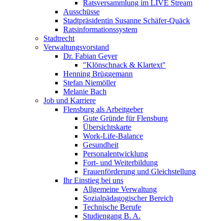
Ratsversammlung im LIVE Stream
Ausschüsse
Stadtpräsidentin Susanne Schäfer-Quäck
Ratsinformationssystem
Stadtrecht
Verwaltungsvorstand
Dr. Fabian Geyer
"Klönschnack & Klartext"
Henning Brüggemann
Stefan Niemöller
Melanie Bach
Job und Karriere
Flensburg als Arbeitgeber
Gute Gründe für Flensburg
Übersichtskarte
Work-Life-Balance
Gesundheit
Personalentwicklung
Fort- und Weiterbildung
Frauenförderung und Gleichstellung
Ihr Einstieg bei uns
Allgemeine Verwaltung
Sozialpädagogischer Bereich
Technische Berufe
Studiengang B. A.