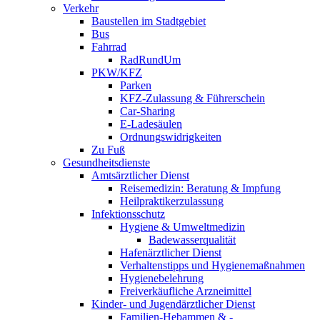
Verkehr
Baustellen im Stadtgebiet
Bus
Fahrrad
RadRundUm
PKW/KFZ
Parken
KFZ-Zulassung & Führerschein
Car-Sharing
E-Ladesäulen
Ordnungswidrigkeiten
Zu Fuß
Gesundheitsdienste
Amtsärztlicher Dienst
Reisemedizin: Beratung & Impfung
Heilpraktikerzulassung
Infektionsschutz
Hygiene & Umweltmedizin
Badewasserqualität
Hafenärztlicher Dienst
Verhaltenstipps und Hygienemaßnahmen
Hygienebelehrung
Freiverkäufliche Arzneimittel
Kinder- und Jugendärztlicher Dienst
Familien-Hebammen & -