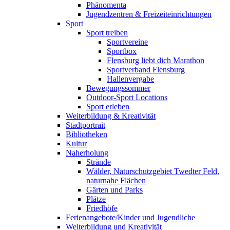
Phänomenta
Jugendzentren & Freizeiteinrichtungen
Sport
Sport treiben
Sportvereine
Sportbox
Flensburg liebt dich Marathon
Sportverband Flensburg
Hallenvergabe
Bewegungssommer
Outdoor-Sport Locations
Sport erleben
Weiterbildung & Kreativität
Stadtportrait
Bibliotheken
Kultur
Naherholung
Strände
Wälder, Naturschutzgebiet Twedter Feld,
naturnahe Flächen
Gärten und Parks
Plätze
Friedhöfe
Ferienangebote/Kinder und Jugendliche
Weiterbildung und Kreativität