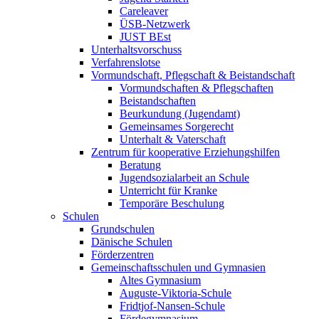
Careleaver
ÜSB-Netzwerk
JUST BEst
Unterhaltsvorschuss
Verfahrenslotse
Vormundschaft, Pflegschaft & Beistandschaft
Vormundschaften & Pflegschaften
Beistandschaften
Beurkundung (Jugendamt)
Gemeinsames Sorgerecht
Unterhalt & Vaterschaft
Zentrum für kooperative Erziehungshilfen
Beratung
Jugendsozialarbeit an Schule
Unterricht für Kranke
Temporäre Beschulung
Schulen
Grundschulen
Dänische Schulen
Förderzentren
Gemeinschaftsschulen und Gymnasien
Altes Gymnasium
Auguste-Viktoria-Schule
Fridtjof-Nansen-Schule
Fördegymnasium