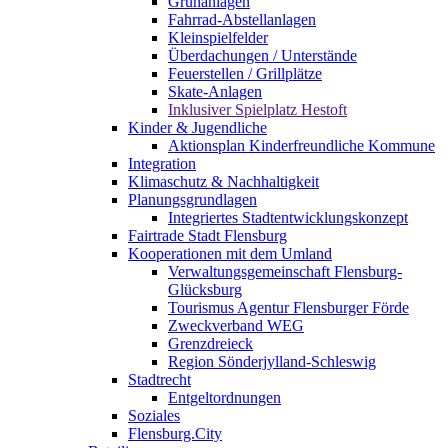
Grünanlagen
Fahrrad-Abstellanlagen
Kleinspielfelder
Überdachungen / Unterstände
Feuerstellen / Grillplätze
Skate-Anlagen
Inklusiver Spielplatz Hestoft
Kinder & Jugendliche
Aktionsplan Kinderfreundliche Kommune
Integration
Klimaschutz & Nachhaltigkeit
Planungsgrundlagen
Integriertes Stadtentwicklungskonzept
Fairtrade Stadt Flensburg
Kooperationen mit dem Umland
Verwaltungsgemeinschaft Flensburg-
Glücksburg
Tourismus Agentur Flensburger Förde
Zweckverband WEG
Grenzdreieck
Region Sönderjylland-Schleswig
Stadtrecht
Entgeltordnungen
Soziales
Flensburg.City