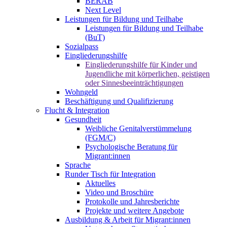
BERAB
Next Level
Leistungen für Bildung und Teilhabe
Leistungen für Bildung und Teilhabe
(BuT)
Sozialpass
Eingliederungshilfe
Eingliederungshilfe für Kinder und
Jugendliche mit körperlichen, geistigen
oder Sinnesbeeinträchtigungen
Wohngeld
Beschäftigung und Qualifizierung
Flucht & Integration
Gesundheit
Weibliche Genitalverstümmelung
(FGM/C)
Psychologische Beratung für
Migrant:innen
Sprache
Runder Tisch für Integration
Aktuelles
Video und Broschüre
Protokolle und Jahresberichte
Projekte und weitere Angebote
Ausbildung & Arbeit für Migrant:innen