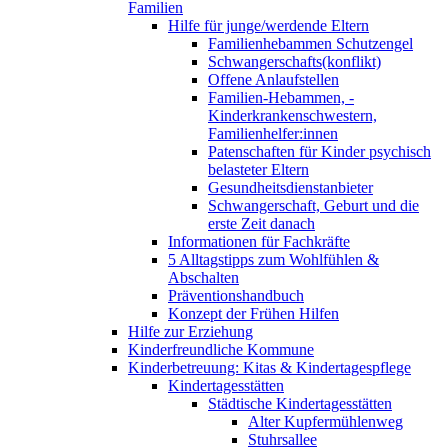
Familien
Hilfe für junge/werdende Eltern
Familienhebammen Schutzengel
Schwangerschafts(konflikt)
Offene Anlaufstellen
Familien-Hebammen, -
Kinderkrankenschwestern,
Familienhelfer:innen
Patenschaften für Kinder psychisch
belasteter Eltern
Gesundheitsdienstanbieter
Schwangerschaft, Geburt und die
erste Zeit danach
Informationen für Fachkräfte
5 Alltagstipps zum Wohlfühlen &
Abschalten
Präventionshandbuch
Konzept der Frühen Hilfen
Hilfe zur Erziehung
Kinderfreundliche Kommune
Kinderbetreuung: Kitas & Kindertagespflege
Kindertagesstätten
Städtische Kindertagesstätten
Alter Kupfermühlenweg
Stuhrsallee