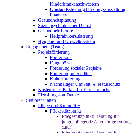
Kinderkrankenschwestern
Umstandskleidung | Erstlingsausstattung
finanzieren
Gesundheitsplanung
Sozialpsychiatrischer Dienst
Gesundheitsberufe
Heilpraktikerzulassung
Hygiene- und Umweltmedizin
Engagement (Team)
Projektförderung
Förderbörse
Dingebörse
Förderung sozialer Projekte
Förderung im Stadtteil
Kulturförderung
Nachhaltiger Umwelt- & Naturschutz
Kostenfreies Parken für Ehrenamtliche
Flensburg sagt Danke!
Senioren/-innen
Pflege und Kultur 50+
Pflegestützpunkt
Pflegestützpunkt: Beratung für
junge, pflegende Angehörige (young
carer)
Pflegestützpunkt: Beratung für