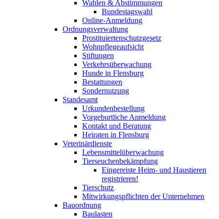
Wahlen & Abstimmungen
Bundestagswahl
Online-Anmeldung
Ordnungsverwaltung
Prostituiertenschutzgesetz
Wohnpflegeaufsicht
Stiftungen
Verkehrsüberwachung
Hunde in Flensburg
Bestattungen
Sondernutzung
Standesamt
Urkundenbestellung
Vorgeburtliche Anmeldung
Kontakt und Beratung
Heiraten in Flensburg
Veterinärdienste
Lebensmittelüberwachung
Tierseuchenbekämpfung
Eingereiste Heim- und Haustieren
registrieren!
Tierschutz
Mitwirkungspflichten der Unternehmen
Bauordnung
Baulasten