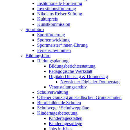
Institutionelle Förderung
Investitionsförderung
Nikolaus Reiser Stiftung
Kulturpreis
Kunstkommission
Sportbüro
Sportförderung
Sportentwicklung
Sportmeister*innen-Ehrung
Ferienschwimmen
Bildungsbüro
Bildungsplanung
Bildungsberichterstattung
Pädagogische Werkstatt
DigitalerDienstag & Donnerstag
Newsletter Digitaler Donnerstag
Veranstaltungsarchiv
Schulverwaltung
Offener Ganztag an städtischen Grundschulen
Berufsbildende Schulen
Schulwege / Schulwegpläne
Kindertagesbetreuung
Kindertagesstätten
Kindertagespflege
Jobs in Kitas