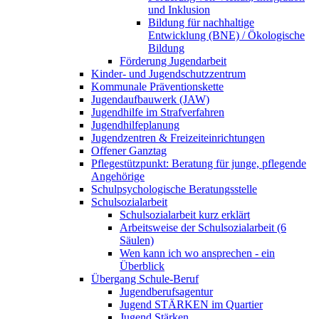
und Inklusion
Bildung für nachhaltige
Entwicklung (BNE) / Ökologische
Bildung
Förderung Jugendarbeit
Kinder- und Jugendschutzzentrum
Kommunale Präventionskette
Jugendaufbauwerk (JAW)
Jugendhilfe im Strafverfahren
Jugendhilfeplanung
Jugendzentren & Freizeiteinrichtungen
Offener Ganztag
Pflegestützpunkt: Beratung für junge, pflegende
Angehörige
Schulpsychologische Beratungsstelle
Schulsozialarbeit
Schulsozialarbeit kurz erklärt
Arbeitsweise der Schulsozialarbeit (6
Säulen)
Wen kann ich wo ansprechen - ein
Überblick
Übergang Schule-Beruf
Jugendberufsagentur
Jugend STÄRKEN im Quartier
Jugend Stärken