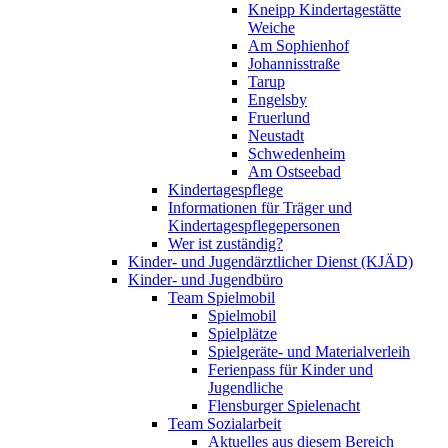
Kneipp Kindertagestätte
Weiche
Am Sophienhof
Johannisstraße
Tarup
Engelsby
Fruerlund
Neustadt
Schwedenheim
Am Ostseebad
Kindertagespflege
Informationen für Träger und
Kindertagespflegepersonen
Wer ist zuständig?
Kinder- und Jugendärztlicher Dienst (KJÄD)
Kinder- und Jugendbüro
Team Spielmobil
Spielmobil
Spielplätze
Spielgeräte- und Materialverleih
Ferienpass für Kinder und
Jugendliche
Flensburger Spielenacht
Team Sozialarbeit
Aktuelles aus diesem Bereich