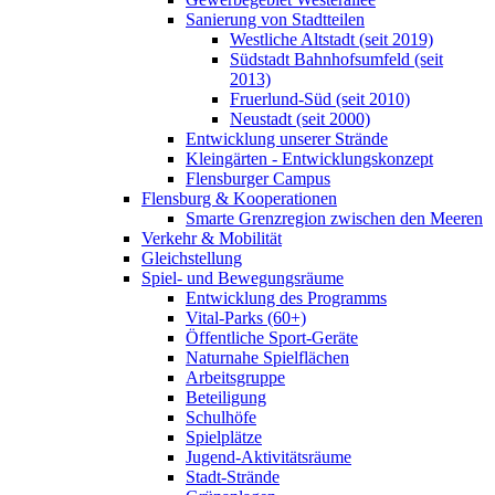
Sanierung von Stadtteilen
Westliche Altstadt (seit 2019)
Südstadt Bahnhofsumfeld (seit
2013)
Fruerlund-Süd (seit 2010)
Neustadt (seit 2000)
Entwicklung unserer Strände
Kleingärten - Entwicklungskonzept
Flensburger Campus
Flensburg & Kooperationen
Smarte Grenzregion zwischen den Meeren
Verkehr & Mobilität
Gleichstellung
Spiel- und Bewegungsräume
Entwicklung des Programms
Vital-Parks (60+)
Öffentliche Sport-Geräte
Naturnahe Spielflächen
Arbeitsgruppe
Beteiligung
Schulhöfe
Spielplätze
Jugend-Aktivitätsräume
Stadt-Strände