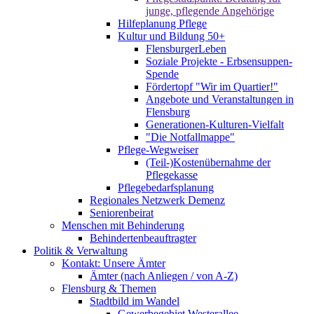
junge, pflegende Angehörige
Hilfeplanung Pflege
Kultur und Bildung 50+
FlensburgerLeben
Soziale Projekte - Erbsensuppen-
Spende
Fördertopf "Wir im Quartier!"
Angebote und Veranstaltungen in
Flensburg
Generationen-Kulturen-Vielfalt
"Die Notfallmappe"
Pflege-Wegweiser
(Teil-)Kostenübernahme der
Pflegekasse
Pflegebedarfsplanung
Regionales Netzwerk Demenz
Seniorenbeirat
Menschen mit Behinderung
Behindertenbeauftragter
Politik & Verwaltung
Kontakt: Unsere Ämter
Ämter (nach Anliegen / von A-Z)
Flensburg & Themen
Stadtbild im Wandel
Gewerbegebiet Westerallee