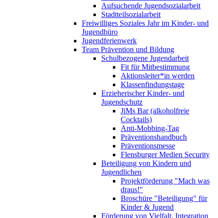
Aufsuchende Jugendsozialarbeit
Stadtteilsozialarbeit
Freiwilliges Soziales Jahr im Kinder- und
Jugendbüro
Jugendferienwerk
Team Prävention und Bildung
Schulbezogene Jugendarbeit
Fit für Mitbestimmung
Aktionsleiter*in werden
Klassenfindungstage
Erzieherischer Kinder- und
Jugendschutz
JiMs Bar (alkoholfreie
Cocktails)
Anti-Mobbing-Tag
Präventionshandbuch
Präventionsmesse
Flensburger Medien Security
Beteiligung von Kindern und
Jugendlichen
Projektförderung "Mach was
draus!"
Broschüre "Beteiligung" für
Kinder & Jugend
Förderung von Vielfalt, Integration