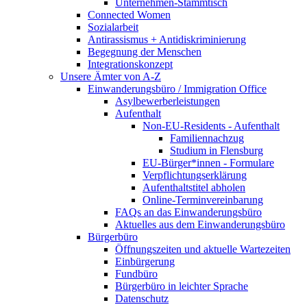
Unternehmen-Stammtisch
Connected Women
Sozialarbeit
Antirassismus + Antidiskriminierung
Begegnung der Menschen
Integrationskonzept
Unsere Ämter von A-Z
Einwanderungsbüro / Immigration Office
Asylbewerberleistungen
Aufenthalt
Non-EU-Residents - Aufenthalt
Familiennachzug
Studium in Flensburg
EU-Bürger*innen - Formulare
Verpflichtungserklärung
Aufenthaltstitel abholen
Online-Terminvereinbarung
FAQs an das Einwanderungsbüro
Aktuelles aus dem Einwanderungsbüro
Bürgerbüro
Öffnungszeiten und aktuelle Wartezeiten
Einbürgerung
Fundbüro
Bürgerbüro in leichter Sprache
Datenschutz