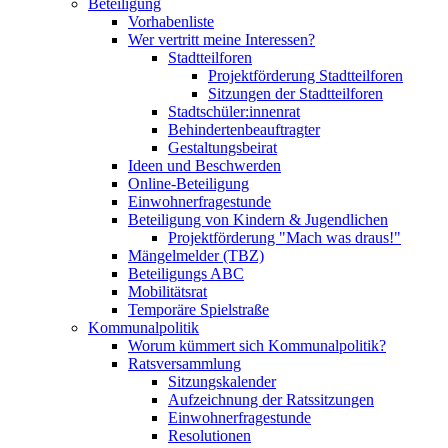
Beteiligung
Vorhabenliste
Wer vertritt meine Interessen?
Stadtteilforen
Projektförderung Stadtteilforen
Sitzungen der Stadtteilforen
Stadtschüler:innenrat
Behindertenbeauftragter
Gestaltungsbeirat
Ideen und Beschwerden
Online-Beteiligung
Einwohnerfragestunde
Beteiligung von Kindern & Jugendlichen
Projektförderung "Mach was draus!"
Mängelmelder (TBZ)
Beteiligungs ABC
Mobilitätsrat
Temporäre Spielstraße
Kommunalpolitik
Worum kümmert sich Kommunalpolitik?
Ratsversammlung
Sitzungskalender
Aufzeichnung der Ratssitzungen
Einwohnerfragestunde
Resolutionen