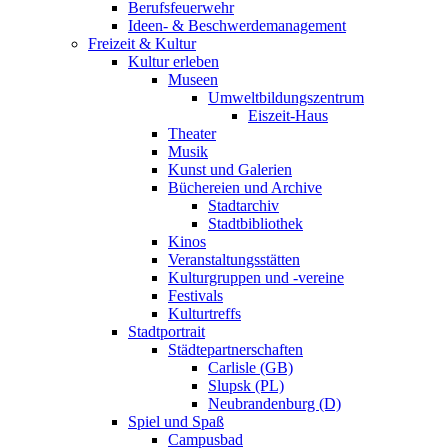
Berufsfeuerwehr
Ideen- & Beschwerdemanagement
Freizeit & Kultur
Kultur erleben
Museen
Umweltbildungszentrum
Eiszeit-Haus
Theater
Musik
Kunst und Galerien
Büchereien und Archive
Stadtarchiv
Stadtbibliothek
Kinos
Veranstaltungsstätten
Kulturgruppen und -vereine
Festivals
Kulturtreffs
Stadtportrait
Städtepartnerschaften
Carlisle (GB)
Slupsk (PL)
Neubrandenburg (D)
Spiel und Spaß
Campusbad