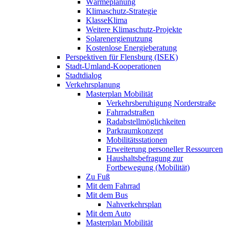
Wärmeplanung
Klimaschutz-Strategie
KlasseKlima
Weitere Klimaschutz-Projekte
Solarenergienutzung
Kostenlose Energieberatung
Perspektiven für Flensburg (ISEK)
Stadt-Umland-Kooperationen
Stadtdialog
Verkehrsplanung
Masterplan Mobilität
Verkehrsberuhigung Norderstraße
Fahrradstraßen
Radabstellmöglichkeiten
Parkraumkonzept
Mobilitätsstationen
Erweiterung personeller Ressourcen
Haushaltsbefragung zur
Fortbewegung (Mobilität)
Zu Fuß
Mit dem Fahrrad
Mit dem Bus
Nahverkehrsplan
Mit dem Auto
Masterplan Mobilität