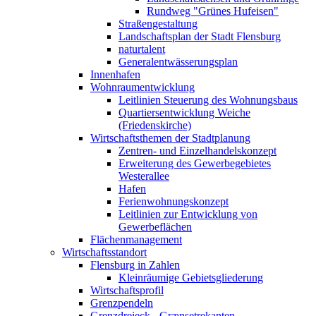
Rundweg "Grünes Hufeisen"
Straßengestaltung
Landschaftsplan der Stadt Flensburg
naturtalent
Generalentwässerungsplan
Innenhafen
Wohnraumentwicklung
Leitlinien Steuerung des Wohnungsbaus
Quartiersentwicklung Weiche
(Friedenskirche)
Wirtschaftsthemen der Stadtplanung
Zentren- und Einzelhandelskonzept
Erweiterung des Gewerbegebietes
Westerallee
Hafen
Ferienwohnungskonzept
Leitlinien zur Entwicklung von
Gewerbeflächen
Flächenmanagement
Wirtschaftsstandort
Flensburg in Zahlen
Kleinräumige Gebietsgliederung
Wirtschaftsprofil
Grenzpendeln
Grenzdreieck - Grænsetrekanten