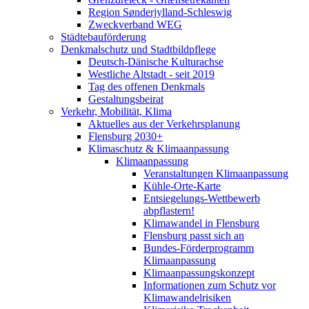
Region Sønderjylland-Schleswig
Zweckverband WEG
Städtebauförderung
Denkmalschutz und Stadtbildpflege
Deutsch-Dänische Kulturachse
Westliche Altstadt - seit 2019
Tag des offenen Denkmals
Gestaltungsbeirat
Verkehr, Mobilität, Klima
Aktuelles aus der Verkehrsplanung
Flensburg 2030+
Klimaschutz & Klimaanpassung
Klimaanpassung
Veranstaltungen Klimaanpassung
Kühle-Orte-Karte
Entsiegelungs-Wettbewerb
abpflastern!
Klimawandel in Flensburg
Flensburg passt sich an
Bundes-Förderprogramm
Klimaanpassung
Klimaanpassungskonzept
Informationen zum Schutz vor
Klimawandelrisiken