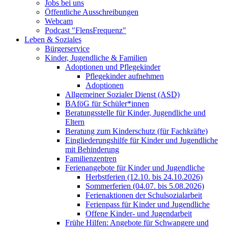
Jobs bei uns
Öffentliche Ausschreibungen
Webcam
Podcast "FlensFrequenz"
Leben & Soziales
Bürgerservice
Kinder, Jugendliche & Familien
Adoptionen und Pflegekinder
Pflegekinder aufnehmen
Adoptionen
Allgemeiner Sozialer Dienst (ASD)
BAföG für Schüler*innen
Beratungsstelle für Kinder, Jugendliche und
Eltern
Beratung zum Kinderschutz (für Fachkräfte)
Eingliederungshilfe für Kinder und Jugendliche
mit Behinderung
Familienzentren
Ferienangebote für Kinder und Jugendliche
Herbstferien (12.10. bis 24.10.2026)
Sommerferien (04.07. bis 5.08.2026)
Ferienaktionen der Schulsozialarbeit
Ferienpass für Kinder und Jugendliche
Offene Kinder- und Jugendarbeit
Frühe Hilfen: Angebote für Schwangere und