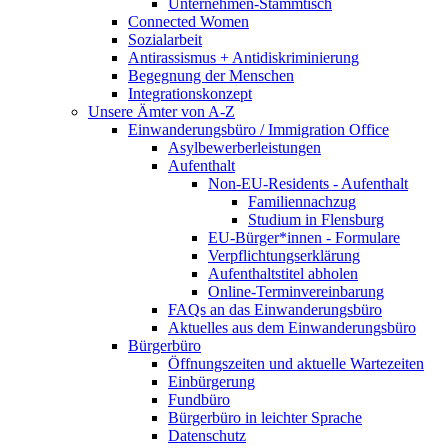
Unternehmen-Stammtisch
Connected Women
Sozialarbeit
Antirassismus + Antidiskriminierung
Begegnung der Menschen
Integrationskonzept
Unsere Ämter von A-Z
Einwanderungsbüro / Immigration Office
Asylbewerberleistungen
Aufenthalt
Non-EU-Residents - Aufenthalt
Familiennachzug
Studium in Flensburg
EU-Bürger*innen - Formulare
Verpflichtungserklärung
Aufenthaltstitel abholen
Online-Terminvereinbarung
FAQs an das Einwanderungsbüro
Aktuelles aus dem Einwanderungsbüro
Bürgerbüro
Öffnungszeiten und aktuelle Wartezeiten
Einbürgerung
Fundbüro
Bürgerbüro in leichter Sprache
Datenschutz