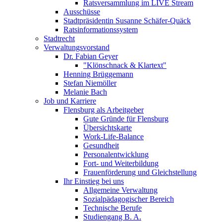
Ratsversammlung im LIVE Stream
Ausschüsse
Stadtpräsidentin Susanne Schäfer-Quäck
Ratsinformationssystem
Stadtrecht
Verwaltungsvorstand
Dr. Fabian Geyer
"Klönschnack & Klartext"
Henning Brüggemann
Stefan Niemöller
Melanie Bach
Job und Karriere
Flensburg als Arbeitgeber
Gute Gründe für Flensburg
Übersichtskarte
Work-Life-Balance
Gesundheit
Personalentwicklung
Fort- und Weiterbildung
Frauenförderung und Gleichstellung
Ihr Einstieg bei uns
Allgemeine Verwaltung
Sozialpädagogischer Bereich
Technische Berufe
Studiengang B. A.