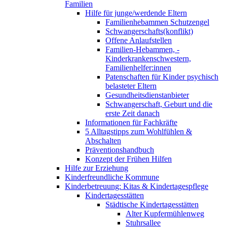
Familien
Hilfe für junge/werdende Eltern
Familienhebammen Schutzengel
Schwangerschafts(konflikt)
Offene Anlaufstellen
Familien-Hebammen, -
Kinderkrankenschwestern,
Familienhelfer:innen
Patenschaften für Kinder psychisch
belasteter Eltern
Gesundheitsdienstanbieter
Schwangerschaft, Geburt und die
erste Zeit danach
Informationen für Fachkräfte
5 Alltagstipps zum Wohlfühlen &
Abschalten
Präventionshandbuch
Konzept der Frühen Hilfen
Hilfe zur Erziehung
Kinderfreundliche Kommune
Kinderbetreuung: Kitas & Kindertagespflege
Kindertagesstätten
Städtische Kindertagesstätten
Alter Kupfermühlenweg
Stuhrsallee