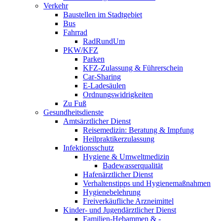
Verkehr
Baustellen im Stadtgebiet
Bus
Fahrrad
RadRundUm
PKW/KFZ
Parken
KFZ-Zulassung & Führerschein
Car-Sharing
E-Ladesäulen
Ordnungswidrigkeiten
Zu Fuß
Gesundheitsdienste
Amtsärztlicher Dienst
Reisemedizin: Beratung & Impfung
Heilpraktikerzulassung
Infektionsschutz
Hygiene & Umweltmedizin
Badewasserqualität
Hafenärztlicher Dienst
Verhaltenstipps und Hygienemaßnahmen
Hygienebelehrung
Freiverkäufliche Arzneimittel
Kinder- und Jugendärztlicher Dienst
Familien-Hebammen & -