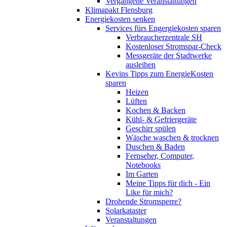
Vergangene Veranstaltungen
Klimapakt Flensburg
Energiekosten senken
Services fürs Engergiekosten sparen
Verbraucherzentrale SH
Kostenloser Stromspar-Check
Messgeräte der Stadtwerke
ausleihen
Kevins Tipps zum EnergieKosten
sparen
Heizen
Lüften
Kochen & Backen
Kühl- & Gefriergeräte
Geschirr spülen
Wäsche waschen & trocknen
Duschen & Baden
Fernseher, Computer,
Notebooks
Im Garten
Meine Tipps für dich - Ein
Like für mich?
Drohende Stromsperre?
Solarkataster
Veranstaltungen