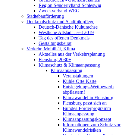
Region Sønderjylland-Schleswig
Zweckverband WEG
Städtebauförderung
Denkmalschutz und Stadtbildpflege
Deutsch-Dänische Kulturachse
Westliche Altstadt - seit 2019
Tag des offenen Denkmals
Gestaltungsbeirat
Verkehr, Mobilität, Klima
Aktuelles aus der Verkehrsplanung
Flensburg 2030+
Klimaschutz & Klimaanpassung
Klimaanpassung
Veranstaltungen
Kühle-Orte-Karte
Entsiegelungs-Wettbewerb
abpflastern!
Klimawandel in Flensburg
Flensburg passt sich an
Bundes-Förderprogramm
Klimaanpassung
Klimaanpassungskonzept
Informationen zum Schutz vor
Klimawandelrisiken