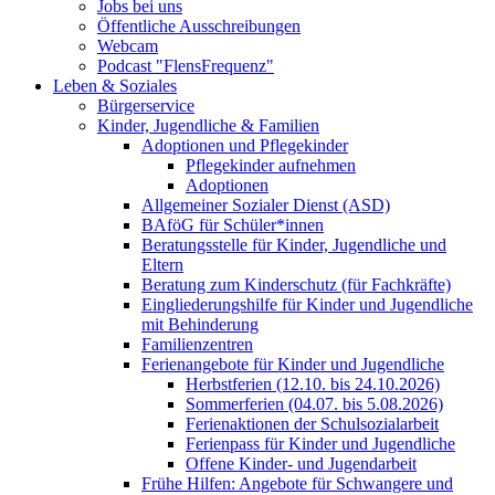
Jobs bei uns
Öffentliche Ausschreibungen
Webcam
Podcast "FlensFrequenz"
Leben & Soziales
Bürgerservice
Kinder, Jugendliche & Familien
Adoptionen und Pflegekinder
Pflegekinder aufnehmen
Adoptionen
Allgemeiner Sozialer Dienst (ASD)
BAföG für Schüler*innen
Beratungsstelle für Kinder, Jugendliche und
Eltern
Beratung zum Kinderschutz (für Fachkräfte)
Eingliederungshilfe für Kinder und Jugendliche
mit Behinderung
Familienzentren
Ferienangebote für Kinder und Jugendliche
Herbstferien (12.10. bis 24.10.2026)
Sommerferien (04.07. bis 5.08.2026)
Ferienaktionen der Schulsozialarbeit
Ferienpass für Kinder und Jugendliche
Offene Kinder- und Jugendarbeit
Frühe Hilfen: Angebote für Schwangere und