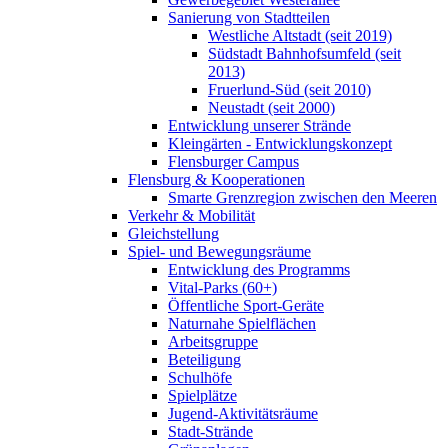
Sanierung von Stadtteilen
Westliche Altstadt (seit 2019)
Südstadt Bahnhofsumfeld (seit
2013)
Fruerlund-Süd (seit 2010)
Neustadt (seit 2000)
Entwicklung unserer Strände
Kleingärten - Entwicklungskonzept
Flensburger Campus
Flensburg & Kooperationen
Smarte Grenzregion zwischen den Meeren
Verkehr & Mobilität
Gleichstellung
Spiel- und Bewegungsräume
Entwicklung des Programms
Vital-Parks (60+)
Öffentliche Sport-Geräte
Naturnahe Spielflächen
Arbeitsgruppe
Beteiligung
Schulhöfe
Spielplätze
Jugend-Aktivitätsräume
Stadt-Strände