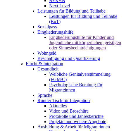
BERAB
Next Level
Leistungen für Bildung und Teilhabe
Leistungen für Bildung und Teilhabe
(BuT)
Sozialpass
Eingliederungshilfe
Eingliederungshilfe für Kinder und
Jugendliche mit körperlichen, geistigen
oder Sinnesbeeinträchtigungen
Wohngeld
Beschäftigung und Qualifizierung
Flucht & Integration
Gesundheit
Weibliche Genitalverstümmelung
(FGM/C)
Psychologische Beratung für
Migrant:innen
Sprache
Runder Tisch für Integration
Aktuelles
Video und Broschüre
Protokolle und Jahresberichte
Projekte und weitere Angebote
Ausbildung & Arbeit für Migrant:innen