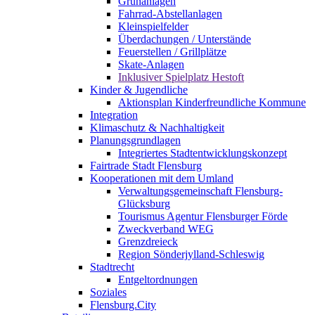
Grünanlagen
Fahrrad-Abstellanlagen
Kleinspielfelder
Überdachungen / Unterstände
Feuerstellen / Grillplätze
Skate-Anlagen
Inklusiver Spielplatz Hestoft
Kinder & Jugendliche
Aktionsplan Kinderfreundliche Kommune
Integration
Klimaschutz & Nachhaltigkeit
Planungsgrundlagen
Integriertes Stadtentwicklungskonzept
Fairtrade Stadt Flensburg
Kooperationen mit dem Umland
Verwaltungsgemeinschaft Flensburg-
Glücksburg
Tourismus Agentur Flensburger Förde
Zweckverband WEG
Grenzdreieck
Region Sönderjylland-Schleswig
Stadtrecht
Entgeltordnungen
Soziales
Flensburg.City