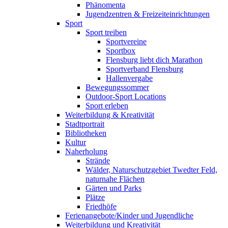
Phänomenta
Jugendzentren & Freizeiteinrichtungen
Sport
Sport treiben
Sportvereine
Sportbox
Flensburg liebt dich Marathon
Sportverband Flensburg
Hallenvergabe
Bewegungssommer
Outdoor-Sport Locations
Sport erleben
Weiterbildung & Kreativität
Stadtportrait
Bibliotheken
Kultur
Naherholung
Strände
Wälder, Naturschutzgebiet Twedter Feld,
naturnahe Flächen
Gärten und Parks
Plätze
Friedhöfe
Ferienangebote/Kinder und Jugendliche
Weiterbildung und Kreativität