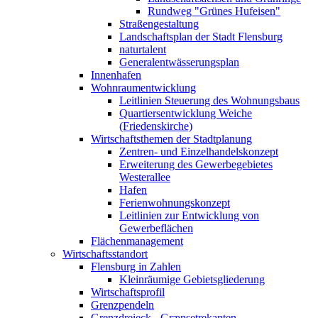
Rundweg "Grünes Hufeisen"
Straßengestaltung
Landschaftsplan der Stadt Flensburg
naturtalent
Generalentwässerungsplan
Innenhafen
Wohnraumentwicklung
Leitlinien Steuerung des Wohnungsbaus
Quartiersentwicklung Weiche
(Friedenskirche)
Wirtschaftsthemen der Stadtplanung
Zentren- und Einzelhandelskonzept
Erweiterung des Gewerbegebietes
Westerallee
Hafen
Ferienwohnungskonzept
Leitlinien zur Entwicklung von
Gewerbeflächen
Flächenmanagement
Wirtschaftsstandort
Flensburg in Zahlen
Kleinräumige Gebietsgliederung
Wirtschaftsprofil
Grenzpendeln
Grenzdreieck - Grænsetrekanten