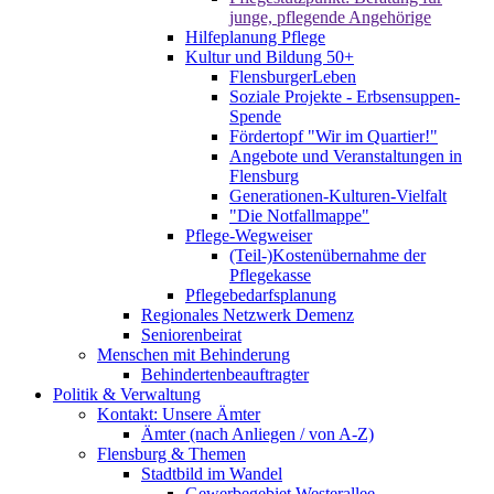
junge, pflegende Angehörige
Hilfeplanung Pflege
Kultur und Bildung 50+
FlensburgerLeben
Soziale Projekte - Erbsensuppen-
Spende
Fördertopf "Wir im Quartier!"
Angebote und Veranstaltungen in
Flensburg
Generationen-Kulturen-Vielfalt
"Die Notfallmappe"
Pflege-Wegweiser
(Teil-)Kostenübernahme der
Pflegekasse
Pflegebedarfsplanung
Regionales Netzwerk Demenz
Seniorenbeirat
Menschen mit Behinderung
Behindertenbeauftragter
Politik & Verwaltung
Kontakt: Unsere Ämter
Ämter (nach Anliegen / von A-Z)
Flensburg & Themen
Stadtbild im Wandel
Gewerbegebiet Westerallee