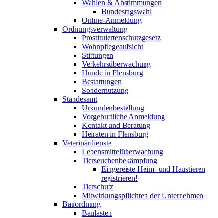
Wahlen & Abstimmungen
Bundestagswahl
Online-Anmeldung
Ordnungsverwaltung
Prostituiertenschutzgesetz
Wohnpflegeaufsicht
Stiftungen
Verkehrsüberwachung
Hunde in Flensburg
Bestattungen
Sondernutzung
Standesamt
Urkundenbestellung
Vorgeburtliche Anmeldung
Kontakt und Beratung
Heiraten in Flensburg
Veterinärdienste
Lebensmittelüberwachung
Tierseuchenbekämpfung
Eingereiste Heim- und Haustieren
registrieren!
Tierschutz
Mitwirkungspflichten der Unternehmen
Bauordnung
Baulasten