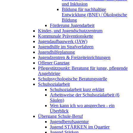
und Inklusion
Bildung für nachhaltige
Entwicklung (BNE) / Ökologische
Bildung
Förderung Jugendarbeit
Kinder- und Jugendschutzzentrum
Kommunale Präventionskette
Jugendaufbauwerk (JAW)
Jugendhilfe im Strafverfahren
Jugendhilfeplanung
Jugendzentren & Freizeiteinrichtungen
Offener Ganztag
Pflegestützpunkt: Beratung für junge, pflegende
Angehörige
Schulpsychologische Beratungsstelle
Schulsozialarbeit
Schulsozialarbeit kurz erklärt
Arbeitsweise der Schulsozialarbeit (6
Säulen)
Wen kann ich wo ansprechen - ein
Überblick
Übergang Schule-Beruf
Jugendberufsagentur
Jugend STÄRKEN im Quartier
Jugend Stärken