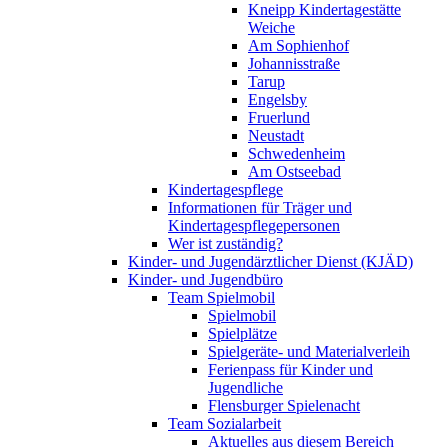
Kneipp Kindertagestätte
Weiche
Am Sophienhof
Johannisstraße
Tarup
Engelsby
Fruerlund
Neustadt
Schwedenheim
Am Ostseebad
Kindertagespflege
Informationen für Träger und
Kindertagespflegepersonen
Wer ist zuständig?
Kinder- und Jugendärztlicher Dienst (KJÄD)
Kinder- und Jugendbüro
Team Spielmobil
Spielmobil
Spielplätze
Spielgeräte- und Materialverleih
Ferienpass für Kinder und
Jugendliche
Flensburger Spielenacht
Team Sozialarbeit
Aktuelles aus diesem Bereich