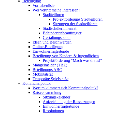
Beteiligung
Vorhabenliste
Wer vertritt meine Interessen?
Stadtteilforen
Projektförderung Stadtteilforen
Sitzungen der Stadtteilforen
Stadtschüler:innenrat
Behindertenbeauftragter
Gestaltungsbeirat
Ideen und Beschwerden
Online-Beteiligung
Einwohnerfragestunde
Beteiligung von Kindern & Jugendlichen
Projektförderung "Mach was draus!"
Mängelmelder (TBZ)
Beteiligungs ABC
Mobilitätsrat
Temporäre Spielstraße
Kommunalpolitik
Worum kümmert sich Kommunalpolitik?
Ratsversammlung
Sitzungskalender
Aufzeichnung der Ratssitzungen
Einwohnerfragestunde
Resolutionen