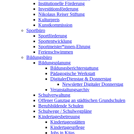
Institutionelle Förderung
Investitionsförderung
Nikolaus Reiser Stiftung
Kulturpreis
Kunstkommission
Sportbüro
Sportförderung
Sportentwicklung
Sportmeister*innen-Ehrung
Ferienschwimmen
Bildungsbüro
Bildungsplanung
Bildungsberichterstattung
Pädagogische Werkstatt
DigitalerDienstag & Donnerstag
Newsletter Digitaler Donnerstag
Veranstaltungsarchiv
Schulverwaltung
Offener Ganztag an städtischen Grundschulen
Berufsbildende Schulen
Schulwege / Schulwegpläne
Kindertagesbetreuung
Kindertagesstätten
Kindertagespflege
Jobs in Kitas