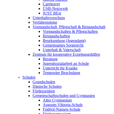
Careleaver
ÜSB-Netzwerk
JUST BEst
Unterhaltsvorschuss
Verfahrenslotse
Vormundschaft, Pflegschaft & Beistandschaft
Vormundschaften & Pflegschaften
Beistandschaften
Beurkundung (Jugendamt)
Gemeinsames Sorgerecht
Unterhalt & Vaterschaft
Zentrum für kooperative Erziehungshilfen
Beratung
Jugendsozialarbeit an Schule
Unterricht für Kranke
Temporäre Beschulung
Schulen
Grundschulen
Dänische Schulen
Förderzentren
Gemeinschaftsschulen und Gymnasien
Altes Gymnasium
Auguste-Viktoria-Schule
Fridtjof-Nansen-Schule
Fördegymnasium