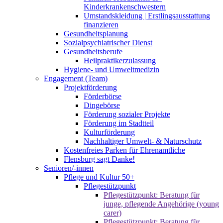
Kinderkrankenschwestern
Umstandskleidung | Erstlingsausstattung
finanzieren
Gesundheitsplanung
Sozialpsychiatrischer Dienst
Gesundheitsberufe
Heilpraktikerzulassung
Hygiene- und Umweltmedizin
Engagement (Team)
Projektförderung
Förderbörse
Dingebörse
Förderung sozialer Projekte
Förderung im Stadtteil
Kulturförderung
Nachhaltiger Umwelt- & Naturschutz
Kostenfreies Parken für Ehrenamtliche
Flensburg sagt Danke!
Senioren/-innen
Pflege und Kultur 50+
Pflegestützpunkt
Pflegestützpunkt: Beratung für
junge, pflegende Angehörige (young
carer)
Pflegestützpunkt: Beratung für