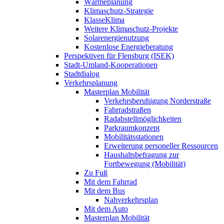
Wärmeplanung
Klimaschutz-Strategie
KlasseKlima
Weitere Klimaschutz-Projekte
Solarenergienutzung
Kostenlose Energieberatung
Perspektiven für Flensburg (ISEK)
Stadt-Umland-Kooperationen
Stadtdialog
Verkehrsplanung
Masterplan Mobilität
Verkehrsberuhigung Norderstraße
Fahrradstraßen
Radabstellmöglichkeiten
Parkraumkonzept
Mobilitätsstationen
Erweiterung personeller Ressourcen
Haushaltsbefragung zur
Fortbewegung (Mobilität)
Zu Fuß
Mit dem Fahrrad
Mit dem Bus
Nahverkehrsplan
Mit dem Auto
Masterplan Mobilität