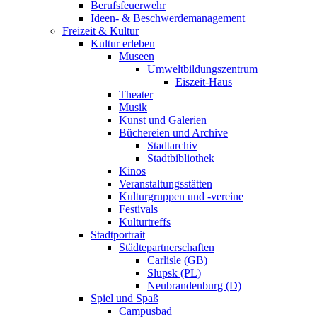
Berufsfeuerwehr
Ideen- & Beschwerdemanagement
Freizeit & Kultur
Kultur erleben
Museen
Umweltbildungszentrum
Eiszeit-Haus
Theater
Musik
Kunst und Galerien
Büchereien und Archive
Stadtarchiv
Stadtbibliothek
Kinos
Veranstaltungsstätten
Kulturgruppen und -vereine
Festivals
Kulturtreffs
Stadtportrait
Städtepartnerschaften
Carlisle (GB)
Slupsk (PL)
Neubrandenburg (D)
Spiel und Spaß
Campusbad