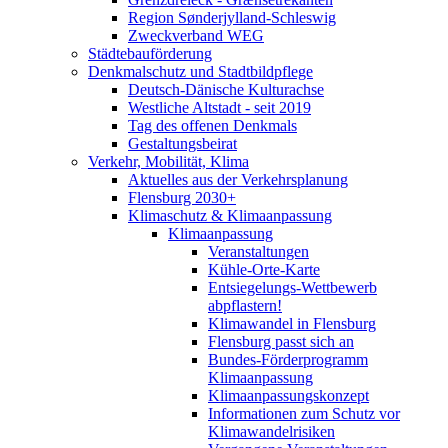
Region Sønderjylland-Schleswig
Zweckverband WEG
Städtebauförderung
Denkmalschutz und Stadtbildpflege
Deutsch-Dänische Kulturachse
Westliche Altstadt - seit 2019
Tag des offenen Denkmals
Gestaltungsbeirat
Verkehr, Mobilität, Klima
Aktuelles aus der Verkehrsplanung
Flensburg 2030+
Klimaschutz & Klimaanpassung
Klimaanpassung
Veranstaltungen
Kühle-Orte-Karte
Entsiegelungs-Wettbewerb
abpflastern!
Klimawandel in Flensburg
Flensburg passt sich an
Bundes-Förderprogramm
Klimaanpassung
Klimaanpassungskonzept
Informationen zum Schutz vor
Klimawandelrisiken