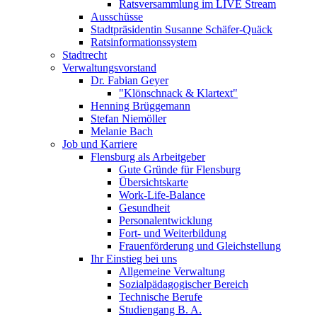
Ratsversammlung im LIVE Stream
Ausschüsse
Stadtpräsidentin Susanne Schäfer-Quäck
Ratsinformationssystem
Stadtrecht
Verwaltungsvorstand
Dr. Fabian Geyer
"Klönschnack & Klartext"
Henning Brüggemann
Stefan Niemöller
Melanie Bach
Job und Karriere
Flensburg als Arbeitgeber
Gute Gründe für Flensburg
Übersichtskarte
Work-Life-Balance
Gesundheit
Personalentwicklung
Fort- und Weiterbildung
Frauenförderung und Gleichstellung
Ihr Einstieg bei uns
Allgemeine Verwaltung
Sozialpädagogischer Bereich
Technische Berufe
Studiengang B. A.