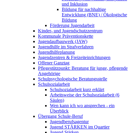
und Inklusion
Bildung für nachhaltige
Entwicklung (BNE) / Ökologische
Bildung
Förderung Jugendarbeit
Kinder- und Jugendschutzzentrum
Kommunale Präventionskette
Jugendaufbauwerk (JAW)
Jugendhilfe im Strafverfahren
Jugendhilfeplanung
Jugendzentren & Freizeiteinrichtungen
Offener Ganztag
Pflegestützpunkt: Beratung für junge, pflegende
Angehörige
Schulpsychologische Beratungsstelle
Schulsozialarbeit
Schulsozialarbeit kurz erklärt
Arbeitsweise der Schulsozialarbeit (6
Säulen)
Wen kann ich wo ansprechen - ein
Überblick
Übergang Schule-Beruf
Jugendberufsagentur
Jugend STÄRKEN im Quartier
Jugend Stärken