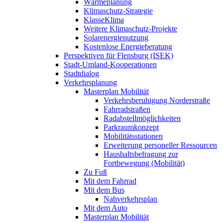
Wärmeplanung
Klimaschutz-Strategie
KlasseKlima
Weitere Klimaschutz-Projekte
Solarenergienutzung
Kostenlose Energieberatung
Perspektiven für Flensburg (ISEK)
Stadt-Umland-Kooperationen
Stadtdialog
Verkehrsplanung
Masterplan Mobilität
Verkehrsberuhigung Norderstraße
Fahrradstraßen
Radabstellmöglichkeiten
Parkraumkonzept
Mobilitätsstationen
Erweiterung personeller Ressourcen
Haushaltsbefragung zur
Fortbewegung (Mobilität)
Zu Fuß
Mit dem Fahrrad
Mit dem Bus
Nahverkehrsplan
Mit dem Auto
Masterplan Mobilität