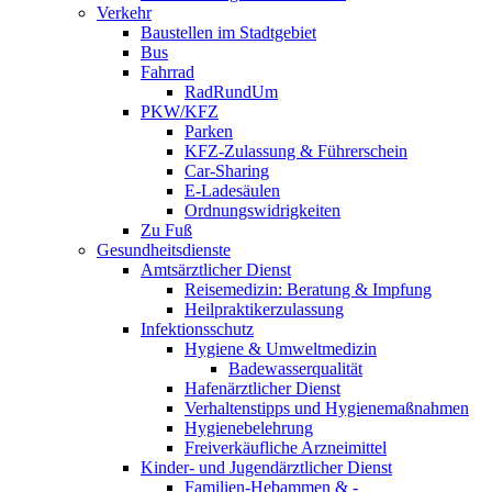
Verkehr
Baustellen im Stadtgebiet
Bus
Fahrrad
RadRundUm
PKW/KFZ
Parken
KFZ-Zulassung & Führerschein
Car-Sharing
E-Ladesäulen
Ordnungswidrigkeiten
Zu Fuß
Gesundheitsdienste
Amtsärztlicher Dienst
Reisemedizin: Beratung & Impfung
Heilpraktikerzulassung
Infektionsschutz
Hygiene & Umweltmedizin
Badewasserqualität
Hafenärztlicher Dienst
Verhaltenstipps und Hygienemaßnahmen
Hygienebelehrung
Freiverkäufliche Arzneimittel
Kinder- und Jugendärztlicher Dienst
Familien-Hebammen & -