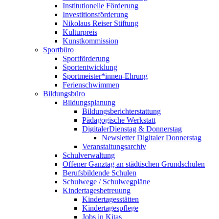
Institutionelle Förderung
Investitionsförderung
Nikolaus Reiser Stiftung
Kulturpreis
Kunstkommission
Sportbüro
Sportförderung
Sportentwicklung
Sportmeister*innen-Ehrung
Ferienschwimmen
Bildungsbüro
Bildungsplanung
Bildungsberichterstattung
Pädagogische Werkstatt
DigitalerDienstag & Donnerstag
Newsletter Digitaler Donnerstag
Veranstaltungsarchiv
Schulverwaltung
Offener Ganztag an städtischen Grundschulen
Berufsbildende Schulen
Schulwege / Schulwegpläne
Kindertagesbetreuung
Kindertagesstätten
Kindertagespflege
Jobs in Kitas