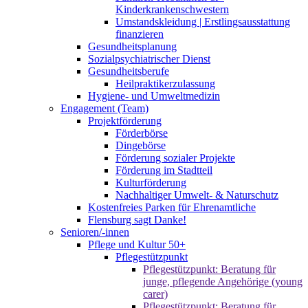
Kinderkrankenschwestern
Umstandskleidung | Erstlingsausstattung
finanzieren
Gesundheitsplanung
Sozialpsychiatrischer Dienst
Gesundheitsberufe
Heilpraktikerzulassung
Hygiene- und Umweltmedizin
Engagement (Team)
Projektförderung
Förderbörse
Dingebörse
Förderung sozialer Projekte
Förderung im Stadtteil
Kulturförderung
Nachhaltiger Umwelt- & Naturschutz
Kostenfreies Parken für Ehrenamtliche
Flensburg sagt Danke!
Senioren/-innen
Pflege und Kultur 50+
Pflegestützpunkt
Pflegestützpunkt: Beratung für
junge, pflegende Angehörige (young
carer)
Pflegestützpunkt: Beratung für