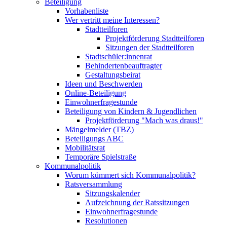
Beteiligung
Vorhabenliste
Wer vertritt meine Interessen?
Stadtteilforen
Projektförderung Stadtteilforen
Sitzungen der Stadtteilforen
Stadtschüler:innenrat
Behindertenbeauftragter
Gestaltungsbeirat
Ideen und Beschwerden
Online-Beteiligung
Einwohnerfragestunde
Beteiligung von Kindern & Jugendlichen
Projektförderung "Mach was draus!"
Mängelmelder (TBZ)
Beteiligungs ABC
Mobilitätsrat
Temporäre Spielstraße
Kommunalpolitik
Worum kümmert sich Kommunalpolitik?
Ratsversammlung
Sitzungskalender
Aufzeichnung der Ratssitzungen
Einwohnerfragestunde
Resolutionen