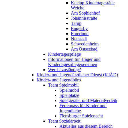
Kneipp Kindertagestätte
Weiche
Am Sophienhof
Johannisstraße
Tarup
Engelsby
Fruerlund
Neustadt
Schwedenheim
Am Ostseebad
Kindertagespflege
Informationen für Träger und
Kindertagespflegepersonen
Wer ist zuständig?
Kinder- und Jugendärztlicher Dienst (KJÄD)
Kinder- und Jugendbüro
Team Spielmobil
Spielmobil
Spielplätze
Spielgeräte- und Materialverleih
Ferienpass für Kinder und
Jugendliche
Flensburger Spielenacht
Team Sozialarbeit
Aktuelles aus diesem Bereich