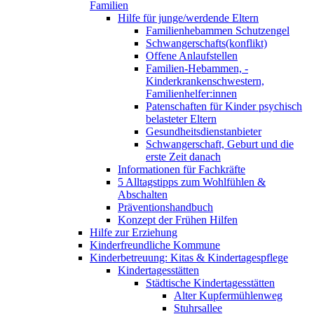
Familien
Hilfe für junge/werdende Eltern
Familienhebammen Schutzengel
Schwangerschafts(konflikt)
Offene Anlaufstellen
Familien-Hebammen, -
Kinderkrankenschwestern,
Familienhelfer:innen
Patenschaften für Kinder psychisch
belasteter Eltern
Gesundheitsdienstanbieter
Schwangerschaft, Geburt und die
erste Zeit danach
Informationen für Fachkräfte
5 Alltagstipps zum Wohlfühlen &
Abschalten
Präventionshandbuch
Konzept der Frühen Hilfen
Hilfe zur Erziehung
Kinderfreundliche Kommune
Kinderbetreuung: Kitas & Kindertagespflege
Kindertagesstätten
Städtische Kindertagesstätten
Alter Kupfermühlenweg
Stuhrsallee