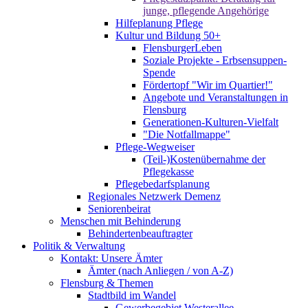
junge, pflegende Angehörige
Hilfeplanung Pflege
Kultur und Bildung 50+
FlensburgerLeben
Soziale Projekte - Erbsensuppen-
Spende
Fördertopf "Wir im Quartier!"
Angebote und Veranstaltungen in
Flensburg
Generationen-Kulturen-Vielfalt
"Die Notfallmappe"
Pflege-Wegweiser
(Teil-)Kostenübernahme der
Pflegekasse
Pflegebedarfsplanung
Regionales Netzwerk Demenz
Seniorenbeirat
Menschen mit Behinderung
Behindertenbeauftragter
Politik & Verwaltung
Kontakt: Unsere Ämter
Ämter (nach Anliegen / von A-Z)
Flensburg & Themen
Stadtbild im Wandel
Gewerbegebiet Westerallee