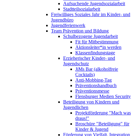
Aufsuchende Jugendsozialarbeit
Stadtteilsozialarbeit
Freiwilliges Soziales Jahr im Kinder- und
Jugendbüro
Jugendferienwerk
Team Prävention und Bildung
Schulbezogene Jugendarbeit
Fit für Mitbestimmung
Aktionsleiter*in werden
Klassenfindungstage
Erzieherischer Kinder- und
Jugendschutz
JiMs Bar (alkoholfreie
Cocktails)
Anti-Mobbing-Tag
Präventionshandbuch
Präventionsmesse
Flensburger Medien Security
Beteiligung von Kindern und
Jugendlichen
Projektförderung "Mach was
draus!"
Broschüre "Beteiligung" für
Kinder & Jugend
Förderung von Vielfalt, Integration