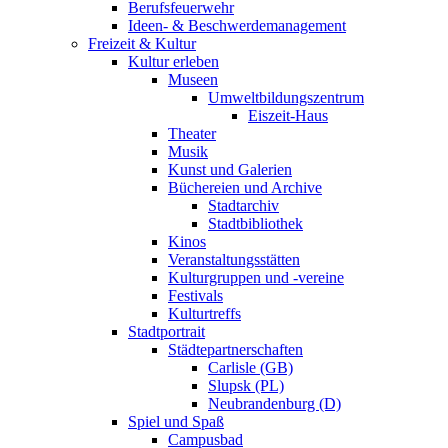
Berufsfeuerwehr
Ideen- & Beschwerdemanagement
Freizeit & Kultur
Kultur erleben
Museen
Umweltbildungszentrum
Eiszeit-Haus
Theater
Musik
Kunst und Galerien
Büchereien und Archive
Stadtarchiv
Stadtbibliothek
Kinos
Veranstaltungsstätten
Kulturgruppen und -vereine
Festivals
Kulturtreffs
Stadtportrait
Städtepartnerschaften
Carlisle (GB)
Slupsk (PL)
Neubrandenburg (D)
Spiel und Spaß
Campusbad