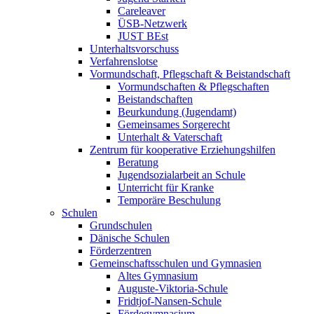
Careleaver
ÜSB-Netzwerk
JUST BEst
Unterhaltsvorschuss
Verfahrenslotse
Vormundschaft, Pflegschaft & Beistandschaft
Vormundschaften & Pflegschaften
Beistandschaften
Beurkundung (Jugendamt)
Gemeinsames Sorgerecht
Unterhalt & Vaterschaft
Zentrum für kooperative Erziehungshilfen
Beratung
Jugendsozialarbeit an Schule
Unterricht für Kranke
Temporäre Beschulung
Schulen
Grundschulen
Dänische Schulen
Förderzentren
Gemeinschaftsschulen und Gymnasien
Altes Gymnasium
Auguste-Viktoria-Schule
Fridtjof-Nansen-Schule
Fördegymnasium