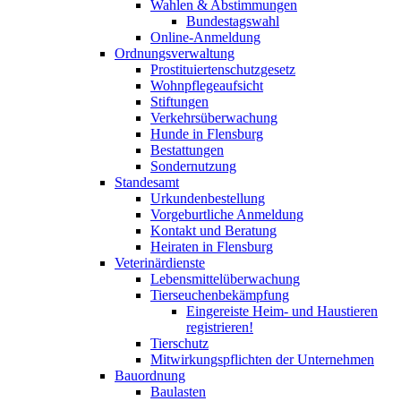
Wahlen & Abstimmungen
Bundestagswahl
Online-Anmeldung
Ordnungsverwaltung
Prostituiertenschutzgesetz
Wohnpflegeaufsicht
Stiftungen
Verkehrsüberwachung
Hunde in Flensburg
Bestattungen
Sondernutzung
Standesamt
Urkundenbestellung
Vorgeburtliche Anmeldung
Kontakt und Beratung
Heiraten in Flensburg
Veterinärdienste
Lebensmittelüberwachung
Tierseuchenbekämpfung
Eingereiste Heim- und Haustieren
registrieren!
Tierschutz
Mitwirkungspflichten der Unternehmen
Bauordnung
Baulasten