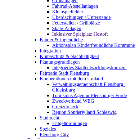
Grünanlagen
Fahrrad-Abstellanlagen
Kleinspielfelder
Überdachungen / Unterstände
Feuerstellen / Grillplätze
Skate-Anlagen
Inklusiver Spielplatz Hestoft
Kinder & Jugendliche
Aktionsplan Kinderfreundliche Kommune
Integration
Klimaschutz & Nachhaltigkeit
Planungsgrundlagen
Integriertes Stadtentwicklungskonzept
Fairtrade Stadt Flensburg
Kooperationen mit dem Umland
Verwaltungsgemeinschaft Flensburg-
Glücksburg
Tourismus Agentur Flensburger Förde
Zweckverband WEG
Grenzdreieck
Region Sönderjylland-Schleswig
Stadtrecht
Entgeltordnungen
Soziales
Flensburg.City