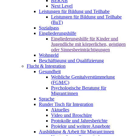
BERAB
Next Level
Leistungen für Bildung und Teilhabe
Leistungen für Bildung und Teilhabe
(BuT)
Sozialpass
Eingliederungshilfe
Eingliederungshilfe für Kinder und
Jugendliche mit körperlichen, geistigen
oder Sinnesbeeinträchtigungen
Wohngeld
Beschäftigung und Qualifizierung
Flucht & Integration
Gesundheit
Weibliche Genitalverstümmelung
(FGM/C)
Psychologische Beratung für
Migrant:innen
Sprache
Runder Tisch für Integration
Aktuelles
Video und Broschüre
Protokolle und Jahresberichte
Projekte und weitere Angebote
Ausbildung & Arbeit für Migrant:innen