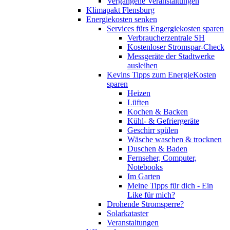
Vergangene Veranstaltungen
Klimapakt Flensburg
Energiekosten senken
Services fürs Engergiekosten sparen
Verbraucherzentrale SH
Kostenloser Stromspar-Check
Messgeräte der Stadtwerke
ausleihen
Kevins Tipps zum EnergieKosten
sparen
Heizen
Lüften
Kochen & Backen
Kühl- & Gefriergeräte
Geschirr spülen
Wäsche waschen & trocknen
Duschen & Baden
Fernseher, Computer,
Notebooks
Im Garten
Meine Tipps für dich - Ein
Like für mich?
Drohende Stromsperre?
Solarkataster
Veranstaltungen