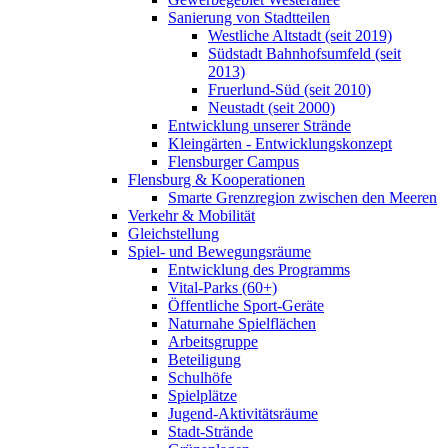
Sanierung von Stadtteilen
Westliche Altstadt (seit 2019)
Südstadt Bahnhofsumfeld (seit
2013)
Fruerlund-Süd (seit 2010)
Neustadt (seit 2000)
Entwicklung unserer Strände
Kleingärten - Entwicklungskonzept
Flensburger Campus
Flensburg & Kooperationen
Smarte Grenzregion zwischen den Meeren
Verkehr & Mobilität
Gleichstellung
Spiel- und Bewegungsräume
Entwicklung des Programms
Vital-Parks (60+)
Öffentliche Sport-Geräte
Naturnahe Spielflächen
Arbeitsgruppe
Beteiligung
Schulhöfe
Spielplätze
Jugend-Aktivitätsräume
Stadt-Strände