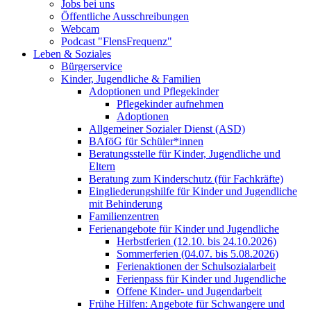
Jobs bei uns
Öffentliche Ausschreibungen
Webcam
Podcast "FlensFrequenz"
Leben & Soziales
Bürgerservice
Kinder, Jugendliche & Familien
Adoptionen und Pflegekinder
Pflegekinder aufnehmen
Adoptionen
Allgemeiner Sozialer Dienst (ASD)
BAföG für Schüler*innen
Beratungsstelle für Kinder, Jugendliche und
Eltern
Beratung zum Kinderschutz (für Fachkräfte)
Eingliederungshilfe für Kinder und Jugendliche
mit Behinderung
Familienzentren
Ferienangebote für Kinder und Jugendliche
Herbstferien (12.10. bis 24.10.2026)
Sommerferien (04.07. bis 5.08.2026)
Ferienaktionen der Schulsozialarbeit
Ferienpass für Kinder und Jugendliche
Offene Kinder- und Jugendarbeit
Frühe Hilfen: Angebote für Schwangere und