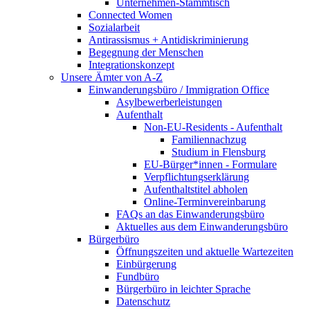
Unternehmen-Stammtisch
Connected Women
Sozialarbeit
Antirassismus + Antidiskriminierung
Begegnung der Menschen
Integrationskonzept
Unsere Ämter von A-Z
Einwanderungsbüro / Immigration Office
Asylbewerberleistungen
Aufenthalt
Non-EU-Residents - Aufenthalt
Familiennachzug
Studium in Flensburg
EU-Bürger*innen - Formulare
Verpflichtungserklärung
Aufenthaltstitel abholen
Online-Terminvereinbarung
FAQs an das Einwanderungsbüro
Aktuelles aus dem Einwanderungsbüro
Bürgerbüro
Öffnungszeiten und aktuelle Wartezeiten
Einbürgerung
Fundbüro
Bürgerbüro in leichter Sprache
Datenschutz