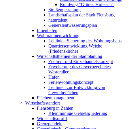
Rundweg "Grünes Hufeisen"
Straßengestaltung
Landschaftsplan der Stadt Flensburg
naturtalent
Generalentwässerungsplan
Innenhafen
Wohnraumentwicklung
Leitlinien Steuerung des Wohnungsbaus
Quartiersentwicklung Weiche
(Friedenskirche)
Wirtschaftsthemen der Stadtplanung
Zentren- und Einzelhandelskonzept
Erweiterung des Gewerbegebietes
Westerallee
Hafen
Ferienwohnungskonzept
Leitlinien zur Entwicklung von
Gewerbeflächen
Flächenmanagement
Wirtschaftsstandort
Flensburg in Zahlen
Kleinräumige Gebietsgliederung
Wirtschaftsprofil
Grenzpendeln
Grenzdreieck - Grænsetrekanten