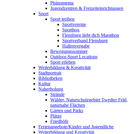
Phänomenta
Jugendzentren & Freizeiteinrichtungen
Sport
Sport treiben
Sportvereine
Sportbox
Flensburg liebt dich Marathon
Sportverband Flensburg
Hallenvergabe
Bewegungssommer
Outdoor-Sport Locations
Sport erleben
Weiterbildung & Kreativität
Stadtportrait
Bibliotheken
Kultur
Naherholung
Strände
Wälder, Naturschutzgebiet Twedter Feld,
naturnahe Flächen
Gärten und Parks
Plätze
Friedhöfe
Ferienangebote/Kinder und Jugendliche
Weiterbildung und Kreativität