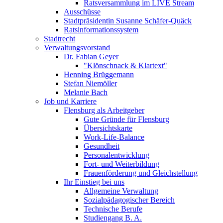
Ratsversammlung im LIVE Stream
Ausschüsse
Stadtpräsidentin Susanne Schäfer-Quäck
Ratsinformationssystem
Stadtrecht
Verwaltungsvorstand
Dr. Fabian Geyer
"Klönschnack & Klartext"
Henning Brüggemann
Stefan Niemöller
Melanie Bach
Job und Karriere
Flensburg als Arbeitgeber
Gute Gründe für Flensburg
Übersichtskarte
Work-Life-Balance
Gesundheit
Personalentwicklung
Fort- und Weiterbildung
Frauenförderung und Gleichstellung
Ihr Einstieg bei uns
Allgemeine Verwaltung
Sozialpädagogischer Bereich
Technische Berufe
Studiengang B. A.