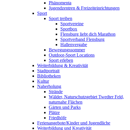
Phänomenta
Jugendzentren & Freizeiteinrichtungen
Sport
Sport treiben
Sportvereine
Sportbox
Flensburg liebt dich Marathon
Sportverband Flensburg
Hallenvergabe
Bewegungssommer
Outdoor-Sport Locations
Sport erleben
Weiterbildung & Kreativität
Stadtportrait
Bibliotheken
Kultur
Naherholung
Strände
Wälder, Naturschutzgebiet Twedter Feld,
naturnahe Flächen
Gärten und Parks
Plätze
Friedhöfe
Ferienangebote/Kinder und Jugendliche
Weiterbildung und Kreativität