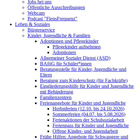
Jobs bei uns
Öffentliche Ausschreibungen
Webcam
Podcast "FlensFrequenz"
Leben & Soziales
Bürgerservice
Kinder, Jugendliche & Familien
Adoptionen und Pflegekinder
Pflegekinder aufnehmen
Adoptionen
Allgemeiner Sozialer Dienst (ASD)
BAföG für Schüler*innen
Beratungsstelle für Kinder, Jugendliche und
Eltern
Beratung zum Kinderschutz (für Fachkräfte)
Eingliederungshilfe für Kinder und Jugendliche
mit Behinderung
Familienzentren
Ferienangebote für Kinder und Jugendliche
Herbstferien (12.10. bis 24.10.2026)
Sommerferien (04.07. bis 5.08.2026)
Ferienaktionen der Schulsozialarbeit
Ferienpass für Kinder und Jugendliche
Offene Kinder- und Jugendarbeit
Frühe Hilfen: Angebote für Schwangere und