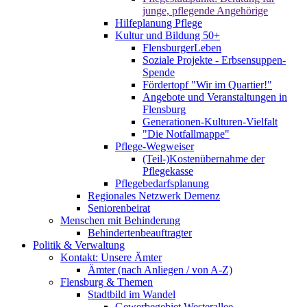
junge, pflegende Angehörige
Hilfeplanung Pflege
Kultur und Bildung 50+
FlensburgerLeben
Soziale Projekte - Erbsensuppen-
Spende
Fördertopf "Wir im Quartier!"
Angebote und Veranstaltungen in
Flensburg
Generationen-Kulturen-Vielfalt
"Die Notfallmappe"
Pflege-Wegweiser
(Teil-)Kostenübernahme der
Pflegekasse
Pflegebedarfsplanung
Regionales Netzwerk Demenz
Seniorenbeirat
Menschen mit Behinderung
Behindertenbeauftragter
Politik & Verwaltung
Kontakt: Unsere Ämter
Ämter (nach Anliegen / von A-Z)
Flensburg & Themen
Stadtbild im Wandel
Gewerbegebiet Westerallee