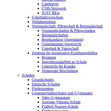
Careleaver
ÜSB-Netzwerk
JUST BEst
Unterhaltsvorschuss
Verfahrenslotse
Vormundschaft, Pflegschaft & Beistandschaft
Vormundschaften & Pflegschaften
Beistandschaften
Beurkundung (Jugendamt)
Gemeinsames Sorgerecht
Unterhalt & Vaterschaft
Zentrum für kooperative Erziehungshilfen
Beratung
Jugendsozialarbeit an Schule
Unterricht für Kranke
Temporäre Beschulung
Schulen
Grundschulen
Dänische Schulen
Förderzentren
Gemeinschaftsschulen und Gymnasien
Altes Gymnasium
Auguste-Viktoria-Schule
Fridtjof-Nansen-Schule
Fördegymnasium