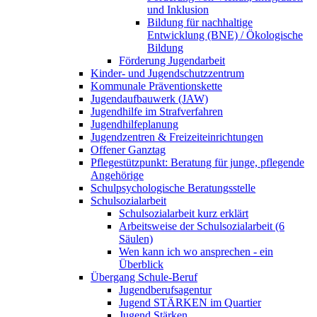
und Inklusion
Bildung für nachhaltige
Entwicklung (BNE) / Ökologische
Bildung
Förderung Jugendarbeit
Kinder- und Jugendschutzzentrum
Kommunale Präventionskette
Jugendaufbauwerk (JAW)
Jugendhilfe im Strafverfahren
Jugendhilfeplanung
Jugendzentren & Freizeiteinrichtungen
Offener Ganztag
Pflegestützpunkt: Beratung für junge, pflegende
Angehörige
Schulpsychologische Beratungsstelle
Schulsozialarbeit
Schulsozialarbeit kurz erklärt
Arbeitsweise der Schulsozialarbeit (6
Säulen)
Wen kann ich wo ansprechen - ein
Überblick
Übergang Schule-Beruf
Jugendberufsagentur
Jugend STÄRKEN im Quartier
Jugend Stärken