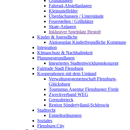
Grünanlagen
Fahrrad-Abstellanlagen
Kleinspielfelder
Überdachungen / Unterstände
Feuerstellen / Grillplätze
Skate-Anlagen
Inklusiver Spielplatz Hestoft
Kinder & Jugendliche
Aktionsplan Kinderfreundliche Kommune
Integration
Klimaschutz & Nachhaltigkeit
Planungsgrundlagen
Integriertes Stadtentwicklungskonzept
Fairtrade Stadt Flensburg
Kooperationen mit dem Umland
Verwaltungsgemeinschaft Flensburg-
Glücksburg
Tourismus Agentur Flensburger Förde
Zweckverband WEG
Grenzdreieck
Region Sönderjylland-Schleswig
Stadtrecht
Entgeltordnungen
Soziales
Flensburg.City