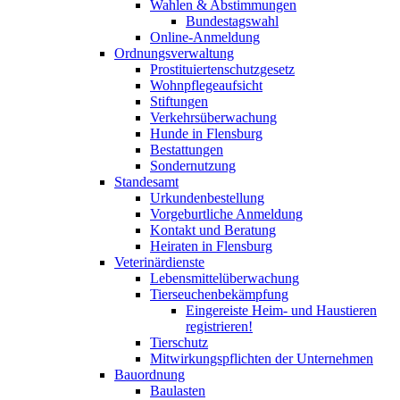
Wahlen & Abstimmungen
Bundestagswahl
Online-Anmeldung
Ordnungsverwaltung
Prostituiertenschutzgesetz
Wohnpflegeaufsicht
Stiftungen
Verkehrsüberwachung
Hunde in Flensburg
Bestattungen
Sondernutzung
Standesamt
Urkundenbestellung
Vorgeburtliche Anmeldung
Kontakt und Beratung
Heiraten in Flensburg
Veterinärdienste
Lebensmittelüberwachung
Tierseuchenbekämpfung
Eingereiste Heim- und Haustieren
registrieren!
Tierschutz
Mitwirkungspflichten der Unternehmen
Bauordnung
Baulasten