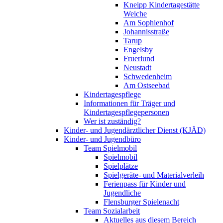
Kneipp Kindertagestätte
Weiche
Am Sophienhof
Johannisstraße
Tarup
Engelsby
Fruerlund
Neustadt
Schwedenheim
Am Ostseebad
Kindertagespflege
Informationen für Träger und
Kindertagespflegepersonen
Wer ist zuständig?
Kinder- und Jugendärztlicher Dienst (KJÄD)
Kinder- und Jugendbüro
Team Spielmobil
Spielmobil
Spielplätze
Spielgeräte- und Materialverleih
Ferienpass für Kinder und
Jugendliche
Flensburger Spielenacht
Team Sozialarbeit
Aktuelles aus diesem Bereich