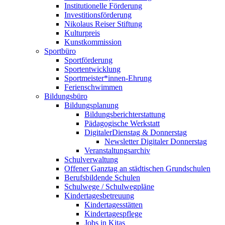
Institutionelle Förderung
Investitionsförderung
Nikolaus Reiser Stiftung
Kulturpreis
Kunstkommission
Sportbüro
Sportförderung
Sportentwicklung
Sportmeister*innen-Ehrung
Ferienschwimmen
Bildungsbüro
Bildungsplanung
Bildungsberichterstattung
Pädagogische Werkstatt
DigitalerDienstag & Donnerstag
Newsletter Digitaler Donnerstag
Veranstaltungsarchiv
Schulverwaltung
Offener Ganztag an städtischen Grundschulen
Berufsbildende Schulen
Schulwege / Schulwegpläne
Kindertagesbetreuung
Kindertagesstätten
Kindertagespflege
Jobs in Kitas