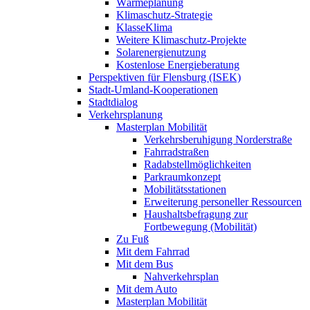
Wärmeplanung
Klimaschutz-Strategie
KlasseKlima
Weitere Klimaschutz-Projekte
Solarenergienutzung
Kostenlose Energieberatung
Perspektiven für Flensburg (ISEK)
Stadt-Umland-Kooperationen
Stadtdialog
Verkehrsplanung
Masterplan Mobilität
Verkehrsberuhigung Norderstraße
Fahrradstraßen
Radabstellmöglichkeiten
Parkraumkonzept
Mobilitätsstationen
Erweiterung personeller Ressourcen
Haushaltsbefragung zur
Fortbewegung (Mobilität)
Zu Fuß
Mit dem Fahrrad
Mit dem Bus
Nahverkehrsplan
Mit dem Auto
Masterplan Mobilität