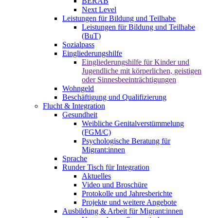
BERAB
Next Level
Leistungen für Bildung und Teilhabe
Leistungen für Bildung und Teilhabe
(BuT)
Sozialpass
Eingliederungshilfe
Eingliederungshilfe für Kinder und
Jugendliche mit körperlichen, geistigen
oder Sinnesbeeinträchtigungen
Wohngeld
Beschäftigung und Qualifizierung
Flucht & Integration
Gesundheit
Weibliche Genitalverstümmelung
(FGM/C)
Psychologische Beratung für
Migrant:innen
Sprache
Runder Tisch für Integration
Aktuelles
Video und Broschüre
Protokolle und Jahresberichte
Projekte und weitere Angebote
Ausbildung & Arbeit für Migrant:innen