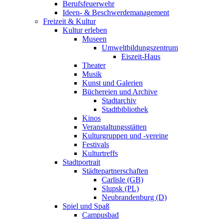
Berufsfeuerwehr
Ideen- & Beschwerdemanagement
Freizeit & Kultur
Kultur erleben
Museen
Umweltbildungszentrum
Eiszeit-Haus
Theater
Musik
Kunst und Galerien
Büchereien und Archive
Stadtarchiv
Stadtbibliothek
Kinos
Veranstaltungsstätten
Kulturgruppen und -vereine
Festivals
Kulturtreffs
Stadtportrait
Städtepartnerschaften
Carlisle (GB)
Slupsk (PL)
Neubrandenburg (D)
Spiel und Spaß
Campusbad