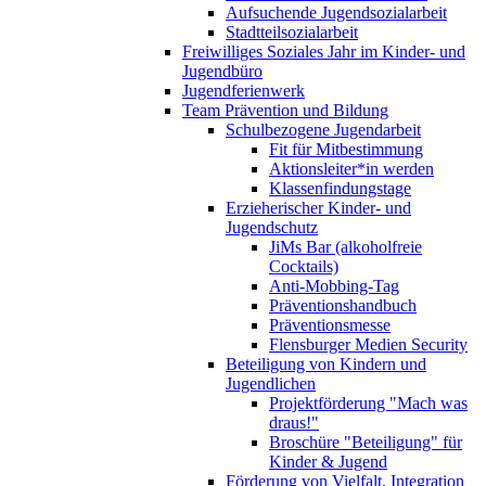
Aufsuchende Jugendsozialarbeit
Stadtteilsozialarbeit
Freiwilliges Soziales Jahr im Kinder- und
Jugendbüro
Jugendferienwerk
Team Prävention und Bildung
Schulbezogene Jugendarbeit
Fit für Mitbestimmung
Aktionsleiter*in werden
Klassenfindungstage
Erzieherischer Kinder- und
Jugendschutz
JiMs Bar (alkoholfreie
Cocktails)
Anti-Mobbing-Tag
Präventionshandbuch
Präventionsmesse
Flensburger Medien Security
Beteiligung von Kindern und
Jugendlichen
Projektförderung "Mach was
draus!"
Broschüre "Beteiligung" für
Kinder & Jugend
Förderung von Vielfalt, Integration