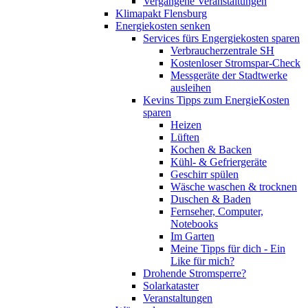
Vergangene Veranstaltungen
Klimapakt Flensburg
Energiekosten senken
Services fürs Engergiekosten sparen
Verbraucherzentrale SH
Kostenloser Stromspar-Check
Messgeräte der Stadtwerke
ausleihen
Kevins Tipps zum EnergieKosten
sparen
Heizen
Lüften
Kochen & Backen
Kühl- & Gefriergeräte
Geschirr spülen
Wäsche waschen & trocknen
Duschen & Baden
Fernseher, Computer,
Notebooks
Im Garten
Meine Tipps für dich - Ein
Like für mich?
Drohende Stromsperre?
Solarkataster
Veranstaltungen