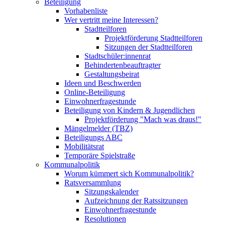
Beteiligung
Vorhabenliste
Wer vertritt meine Interessen?
Stadtteilforen
Projektförderung Stadtteilforen
Sitzungen der Stadtteilforen
Stadtschüler:innenrat
Behindertenbeauftragter
Gestaltungsbeirat
Ideen und Beschwerden
Online-Beteiligung
Einwohnerfragestunde
Beteiligung von Kindern & Jugendlichen
Projektförderung "Mach was draus!"
Mängelmelder (TBZ)
Beteiligungs ABC
Mobilitätsrat
Temporäre Spielstraße
Kommunalpolitik
Worum kümmert sich Kommunalpolitik?
Ratsversammlung
Sitzungskalender
Aufzeichnung der Ratssitzungen
Einwohnerfragestunde
Resolutionen