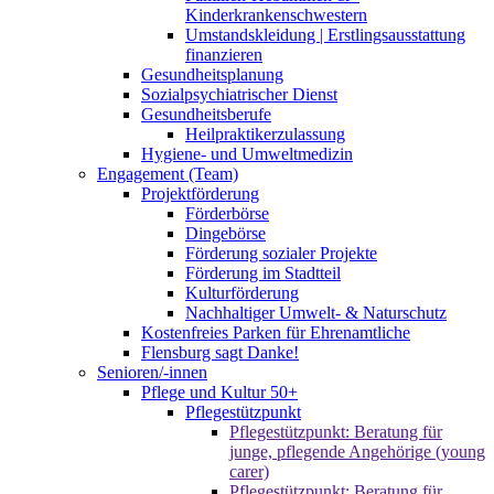
Kinderkrankenschwestern
Umstandskleidung | Erstlingsausstattung
finanzieren
Gesundheitsplanung
Sozialpsychiatrischer Dienst
Gesundheitsberufe
Heilpraktikerzulassung
Hygiene- und Umweltmedizin
Engagement (Team)
Projektförderung
Förderbörse
Dingebörse
Förderung sozialer Projekte
Förderung im Stadtteil
Kulturförderung
Nachhaltiger Umwelt- & Naturschutz
Kostenfreies Parken für Ehrenamtliche
Flensburg sagt Danke!
Senioren/-innen
Pflege und Kultur 50+
Pflegestützpunkt
Pflegestützpunkt: Beratung für
junge, pflegende Angehörige (young
carer)
Pflegestützpunkt: Beratung für