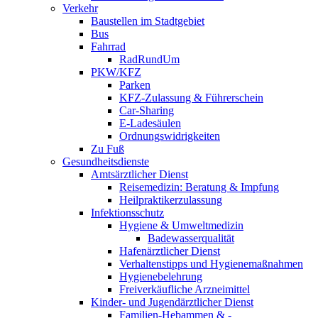
Verkehr
Baustellen im Stadtgebiet
Bus
Fahrrad
RadRundUm
PKW/KFZ
Parken
KFZ-Zulassung & Führerschein
Car-Sharing
E-Ladesäulen
Ordnungswidrigkeiten
Zu Fuß
Gesundheitsdienste
Amtsärztlicher Dienst
Reisemedizin: Beratung & Impfung
Heilpraktikerzulassung
Infektionsschutz
Hygiene & Umweltmedizin
Badewasserqualität
Hafenärztlicher Dienst
Verhaltenstipps und Hygienemaßnahmen
Hygienebelehrung
Freiverkäufliche Arzneimittel
Kinder- und Jugendärztlicher Dienst
Familien-Hebammen & -