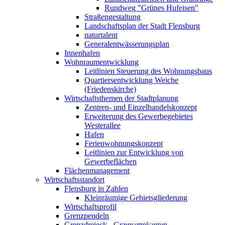
Rundweg "Grünes Hufeisen"
Straßengestaltung
Landschaftsplan der Stadt Flensburg
naturtalent
Generalentwässerungsplan
Innenhafen
Wohnraumentwicklung
Leitlinien Steuerung des Wohnungsbaus
Quartiersentwicklung Weiche
(Friedenskirche)
Wirtschaftsthemen der Stadtplanung
Zentren- und Einzelhandelskonzept
Erweiterung des Gewerbegebietes
Westerallee
Hafen
Ferienwohnungskonzept
Leitlinien zur Entwicklung von
Gewerbeflächen
Flächenmanagement
Wirtschaftsstandort
Flensburg in Zahlen
Kleinräumige Gebietsgliederung
Wirtschaftsprofil
Grenzpendeln
Grenzdreieck - Grænsetrekanten