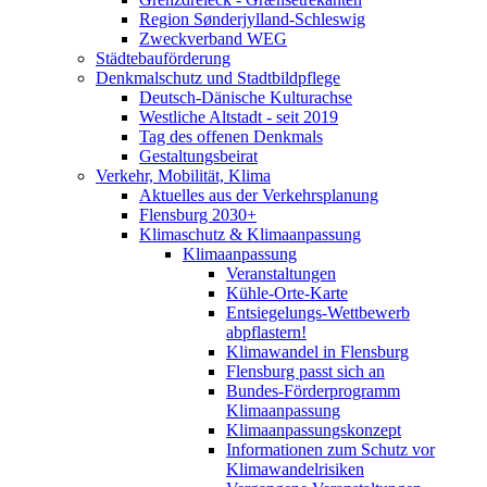
Region Sønderjylland-Schleswig
Zweckverband WEG
Städtebauförderung
Denkmalschutz und Stadtbildpflege
Deutsch-Dänische Kulturachse
Westliche Altstadt - seit 2019
Tag des offenen Denkmals
Gestaltungsbeirat
Verkehr, Mobilität, Klima
Aktuelles aus der Verkehrsplanung
Flensburg 2030+
Klimaschutz & Klimaanpassung
Klimaanpassung
Veranstaltungen
Kühle-Orte-Karte
Entsiegelungs-Wettbewerb
abpflastern!
Klimawandel in Flensburg
Flensburg passt sich an
Bundes-Förderprogramm
Klimaanpassung
Klimaanpassungskonzept
Informationen zum Schutz vor
Klimawandelrisiken