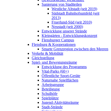
Sanierung von Stadtteilen
Westliche Altstadt (seit 2019)
Südstadt Bahnhofsumfeld (seit
2013)
Fruerlund-Süd (seit 2010)
Neustadt (seit 2000)
Entwicklung unserer Strände
Kleingärten - Entwicklungskonzept
Flensburger Campus
Flensburg & Kooperationen
Smarte Grenzregion zwischen den Meeren
Verkehr & Mobilität
Gleichstellung
Spiel- und Bewegungsräume
Entwicklung des Programms
Vital-Parks (60+)
Öffentliche Sport-Geräte
Naturnahe Spielflächen
Arbeitsgruppe
Beteiligung
Schulhöfe
Spielplätze
Jugend-Aktivitätsräume
Stadt-Strände