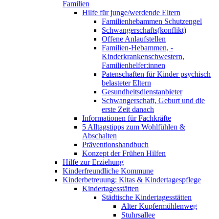
Familien
Hilfe für junge/werdende Eltern
Familienhebammen Schutzengel
Schwangerschafts(konflikt)
Offene Anlaufstellen
Familien-Hebammen, -
Kinderkrankenschwestern,
Familienhelfer:innen
Patenschaften für Kinder psychisch
belasteter Eltern
Gesundheitsdienstanbieter
Schwangerschaft, Geburt und die
erste Zeit danach
Informationen für Fachkräfte
5 Alltagstipps zum Wohlfühlen &
Abschalten
Präventionshandbuch
Konzept der Frühen Hilfen
Hilfe zur Erziehung
Kinderfreundliche Kommune
Kinderbetreuung: Kitas & Kindertagespflege
Kindertagesstätten
Städtische Kindertagesstätten
Alter Kupfermühlenweg
Stuhrsallee