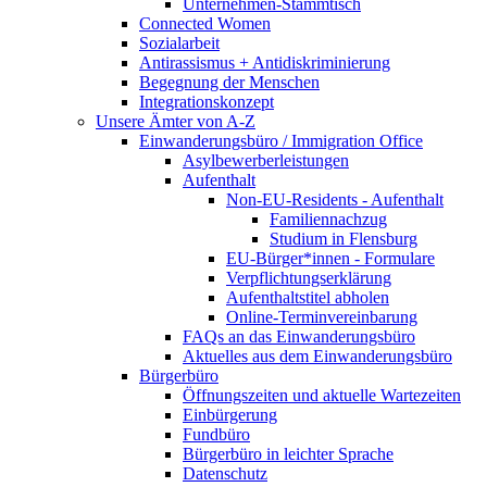
Unternehmen-Stammtisch
Connected Women
Sozialarbeit
Antirassismus + Antidiskriminierung
Begegnung der Menschen
Integrationskonzept
Unsere Ämter von A-Z
Einwanderungsbüro / Immigration Office
Asylbewerberleistungen
Aufenthalt
Non-EU-Residents - Aufenthalt
Familiennachzug
Studium in Flensburg
EU-Bürger*innen - Formulare
Verpflichtungserklärung
Aufenthaltstitel abholen
Online-Terminvereinbarung
FAQs an das Einwanderungsbüro
Aktuelles aus dem Einwanderungsbüro
Bürgerbüro
Öffnungszeiten und aktuelle Wartezeiten
Einbürgerung
Fundbüro
Bürgerbüro in leichter Sprache
Datenschutz