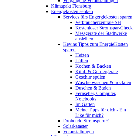
Vergangene Veranstaltungen
Klimapakt Flensburg
Energiekosten senken
Services fürs Engergiekosten sparen
Verbraucherzentrale SH
Kostenloser Stromspar-Check
Messgeräte der Stadtwerke
ausleihen
Kevins Tipps zum EnergieKosten
sparen
Heizen
Lüften
Kochen & Backen
Kühl- & Gefriergeräte
Geschirr spülen
Wäsche waschen & trocknen
Duschen & Baden
Fernseher, Computer,
Notebooks
Im Garten
Meine Tipps für dich - Ein
Like für mich?
Drohende Stromsperre?
Solarkataster
Veranstaltungen