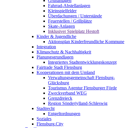
Grünanlagen
Fahrrad-Abstellanlagen
Kleinspielfelder
Überdachungen / Unterstände
Feuerstellen / Grillplätze
Skate-Anlagen
Inklusiver Spielplatz Hestoft
Kinder & Jugendliche
Aktionsplan Kinderfreundliche Kommune
Integration
Klimaschutz & Nachhaltigkeit
Planungsgrundlagen
Integriertes Stadtentwicklungskonzept
Fairtrade Stadt Flensburg
Kooperationen mit dem Umland
Verwaltungsgemeinschaft Flensburg-
Glücksburg
Tourismus Agentur Flensburger Förde
Zweckverband WEG
Grenzdreieck
Region Sönderjylland-Schleswig
Stadtrecht
Entgeltordnungen
Soziales
Flensburg.City