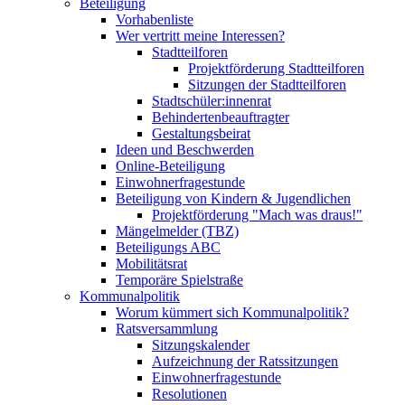
Beteiligung
Vorhabenliste
Wer vertritt meine Interessen?
Stadtteilforen
Projektförderung Stadtteilforen
Sitzungen der Stadtteilforen
Stadtschüler:innenrat
Behindertenbeauftragter
Gestaltungsbeirat
Ideen und Beschwerden
Online-Beteiligung
Einwohnerfragestunde
Beteiligung von Kindern & Jugendlichen
Projektförderung "Mach was draus!"
Mängelmelder (TBZ)
Beteiligungs ABC
Mobilitätsrat
Temporäre Spielstraße
Kommunalpolitik
Worum kümmert sich Kommunalpolitik?
Ratsversammlung
Sitzungskalender
Aufzeichnung der Ratssitzungen
Einwohnerfragestunde
Resolutionen