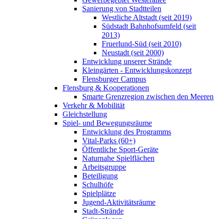
Sanierung von Stadtteilen
Westliche Altstadt (seit 2019)
Südstadt Bahnhofsumfeld (seit
2013)
Fruerlund-Süd (seit 2010)
Neustadt (seit 2000)
Entwicklung unserer Strände
Kleingärten - Entwicklungskonzept
Flensburger Campus
Flensburg & Kooperationen
Smarte Grenzregion zwischen den Meeren
Verkehr & Mobilität
Gleichstellung
Spiel- und Bewegungsräume
Entwicklung des Programms
Vital-Parks (60+)
Öffentliche Sport-Geräte
Naturnahe Spielflächen
Arbeitsgruppe
Beteiligung
Schulhöfe
Spielplätze
Jugend-Aktivitätsräume
Stadt-Strände