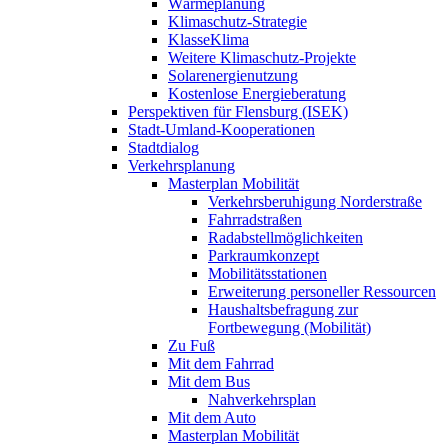
Wärmeplanung
Klimaschutz-Strategie
KlasseKlima
Weitere Klimaschutz-Projekte
Solarenergienutzung
Kostenlose Energieberatung
Perspektiven für Flensburg (ISEK)
Stadt-Umland-Kooperationen
Stadtdialog
Verkehrsplanung
Masterplan Mobilität
Verkehrsberuhigung Norderstraße
Fahrradstraßen
Radabstellmöglichkeiten
Parkraumkonzept
Mobilitätsstationen
Erweiterung personeller Ressourcen
Haushaltsbefragung zur
Fortbewegung (Mobilität)
Zu Fuß
Mit dem Fahrrad
Mit dem Bus
Nahverkehrsplan
Mit dem Auto
Masterplan Mobilität