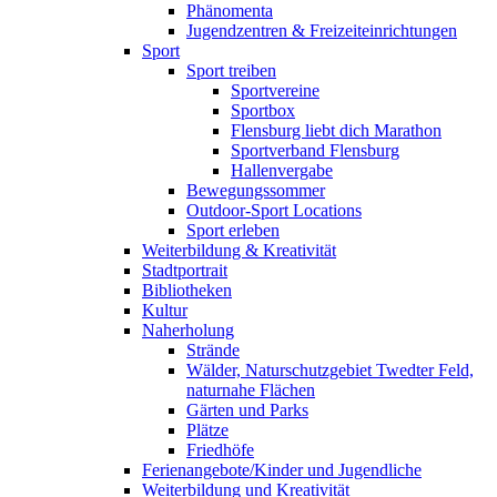
Phänomenta
Jugendzentren & Freizeiteinrichtungen
Sport
Sport treiben
Sportvereine
Sportbox
Flensburg liebt dich Marathon
Sportverband Flensburg
Hallenvergabe
Bewegungssommer
Outdoor-Sport Locations
Sport erleben
Weiterbildung & Kreativität
Stadtportrait
Bibliotheken
Kultur
Naherholung
Strände
Wälder, Naturschutzgebiet Twedter Feld,
naturnahe Flächen
Gärten und Parks
Plätze
Friedhöfe
Ferienangebote/Kinder und Jugendliche
Weiterbildung und Kreativität