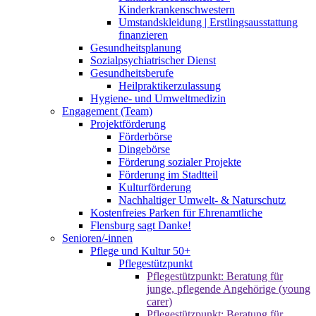
Kinderkrankenschwestern
Umstandskleidung | Erstlingsausstattung
finanzieren
Gesundheitsplanung
Sozialpsychiatrischer Dienst
Gesundheitsberufe
Heilpraktikerzulassung
Hygiene- und Umweltmedizin
Engagement (Team)
Projektförderung
Förderbörse
Dingebörse
Förderung sozialer Projekte
Förderung im Stadtteil
Kulturförderung
Nachhaltiger Umwelt- & Naturschutz
Kostenfreies Parken für Ehrenamtliche
Flensburg sagt Danke!
Senioren/-innen
Pflege und Kultur 50+
Pflegestützpunkt
Pflegestützpunkt: Beratung für
junge, pflegende Angehörige (young
carer)
Pflegestützpunkt: Beratung für