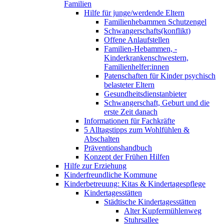
Familien
Hilfe für junge/werdende Eltern
Familienhebammen Schutzengel
Schwangerschafts(konflikt)
Offene Anlaufstellen
Familien-Hebammen, -
Kinderkrankenschwestern,
Familienhelfer:innen
Patenschaften für Kinder psychisch
belasteter Eltern
Gesundheitsdienstanbieter
Schwangerschaft, Geburt und die
erste Zeit danach
Informationen für Fachkräfte
5 Alltagstipps zum Wohlfühlen &
Abschalten
Präventionshandbuch
Konzept der Frühen Hilfen
Hilfe zur Erziehung
Kinderfreundliche Kommune
Kinderbetreuung: Kitas & Kindertagespflege
Kindertagesstätten
Städtische Kindertagesstätten
Alter Kupfermühlenweg
Stuhrsallee