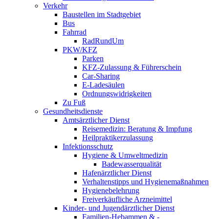
Verkehr
Baustellen im Stadtgebiet
Bus
Fahrrad
RadRundUm
PKW/KFZ
Parken
KFZ-Zulassung & Führerschein
Car-Sharing
E-Ladesäulen
Ordnungswidrigkeiten
Zu Fuß
Gesundheitsdienste
Amtsärztlicher Dienst
Reisemedizin: Beratung & Impfung
Heilpraktikerzulassung
Infektionsschutz
Hygiene & Umweltmedizin
Badewasserqualität
Hafenärztlicher Dienst
Verhaltenstipps und Hygienemaßnahmen
Hygienebelehrung
Freiverkäufliche Arzneimittel
Kinder- und Jugendärztlicher Dienst
Familien-Hebammen & -