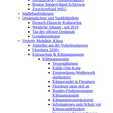
Region Sønderjylland-Schleswig
Zweckverband WEG
Städtebauförderung
Denkmalschutz und Stadtbildpflege
Deutsch-Dänische Kulturachse
Westliche Altstadt - seit 2019
Tag des offenen Denkmals
Gestaltungsbeirat
Verkehr, Mobilität, Klima
Aktuelles aus der Verkehrsplanung
Flensburg 2030+
Klimaschutz & Klimaanpassung
Klimaanpassung
Veranstaltungen
Kühle-Orte-Karte
Entsiegelungs-Wettbewerb
abpflastern!
Klimawandel in Flensburg
Flensburg passt sich an
Bundes-Förderprogramm
Klimaanpassung
Klimaanpassungskonzept
Informationen zum Schutz vor
Klimawandelrisiken