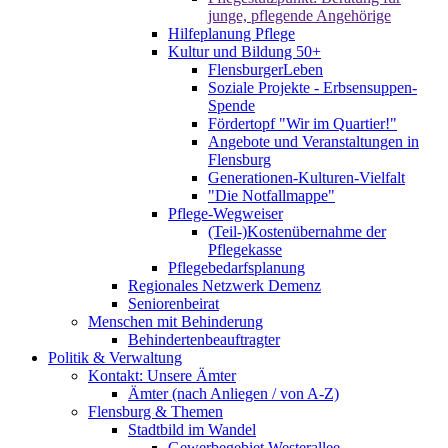
junge, pflegende Angehörige
Hilfeplanung Pflege
Kultur und Bildung 50+
FlensburgerLeben
Soziale Projekte - Erbsensuppen-
Spende
Fördertopf "Wir im Quartier!"
Angebote und Veranstaltungen in
Flensburg
Generationen-Kulturen-Vielfalt
"Die Notfallmappe"
Pflege-Wegweiser
(Teil-)Kostenübernahme der
Pflegekasse
Pflegebedarfsplanung
Regionales Netzwerk Demenz
Seniorenbeirat
Menschen mit Behinderung
Behindertenbeauftragter
Politik & Verwaltung
Kontakt: Unsere Ämter
Ämter (nach Anliegen / von A-Z)
Flensburg & Themen
Stadtbild im Wandel
Gewerbegebiet Westerallee