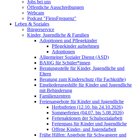
Jobs bei uns
Öffentliche Ausschreibungen
Webcam
Podcast "FlensFrequenz"
Leben & Soziales
Bürgerservice
Kinder, Jugendliche & Familien
Adoptionen und Pflegekinder
Pflegekinder aufnehmen
Adoptionen
Allgemeiner Sozialer Dienst (ASD)
BAföG für Schüler*innen
Beratungsstelle für Kinder, Jugendliche und
Eltern
Beratung zum Kinderschutz (für Fachkräfte)
Eingliederungshilfe für Kinder und Jugendliche
mit Behinderung
Familienzentren
Ferienangebote für Kinder und Jugendliche
Herbstferien (12.10. bis 24.10.2026)
Sommerferien (04.07. bis 5.08.2026)
Ferienaktionen der Schulsozialarbeit
Ferienpass für Kinder und Jugendliche
Offene Kinder- und Jugendarbeit
Frühe Hilfen: Angebote für Schwangere und