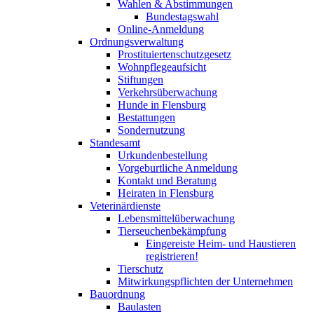
Wahlen & Abstimmungen
Bundestagswahl
Online-Anmeldung
Ordnungsverwaltung
Prostituiertenschutzgesetz
Wohnpflegeaufsicht
Stiftungen
Verkehrsüberwachung
Hunde in Flensburg
Bestattungen
Sondernutzung
Standesamt
Urkundenbestellung
Vorgeburtliche Anmeldung
Kontakt und Beratung
Heiraten in Flensburg
Veterinärdienste
Lebensmittelüberwachung
Tierseuchenbekämpfung
Eingereiste Heim- und Haustieren
registrieren!
Tierschutz
Mitwirkungspflichten der Unternehmen
Bauordnung
Baulasten