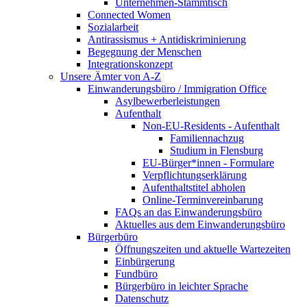
Unternehmen-Stammtisch
Connected Women
Sozialarbeit
Antirassismus + Antidiskriminierung
Begegnung der Menschen
Integrationskonzept
Unsere Ämter von A-Z
Einwanderungsbüro / Immigration Office
Asylbewerberleistungen
Aufenthalt
Non-EU-Residents - Aufenthalt
Familiennachzug
Studium in Flensburg
EU-Bürger*innen - Formulare
Verpflichtungserklärung
Aufenthaltstitel abholen
Online-Terminvereinbarung
FAQs an das Einwanderungsbüro
Aktuelles aus dem Einwanderungsbüro
Bürgerbüro
Öffnungszeiten und aktuelle Wartezeiten
Einbürgerung
Fundbüro
Bürgerbüro in leichter Sprache
Datenschutz