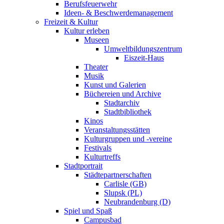
Berufsfeuerwehr
Ideen- & Beschwerdemanagement
Freizeit & Kultur
Kultur erleben
Museen
Umweltbildungszentrum
Eiszeit-Haus
Theater
Musik
Kunst und Galerien
Büchereien und Archive
Stadtarchiv
Stadtbibliothek
Kinos
Veranstaltungsstätten
Kulturgruppen und -vereine
Festivals
Kulturtreffs
Stadtportrait
Städtepartnerschaften
Carlisle (GB)
Slupsk (PL)
Neubrandenburg (D)
Spiel und Spaß
Campusbad