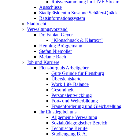
Ratsversammlung im LIVE Stream
Ausschüsse
Stadtpräsidentin Susanne Schäfer-Quäck
Ratsinformationssystem
Stadtrecht
Verwaltungsvorstand
Dr. Fabian Geyer
"Klönschnack & Klartext"
Henning Brüggemann
Stefan Niemöller
Melanie Bach
Job und Karriere
Flensburg als Arbeitgeber
Gute Gründe für Flensburg
Übersichtskarte
Work-Life-Balance
Gesundheit
Personalentwicklung
Fort- und Weiterbildung
Frauenförderung und Gleichstellung
Ihr Einstieg bei uns
Allgemeine Verwaltung
Sozialpädagogischer Bereich
Technische Berufe
Studiengang B. A.