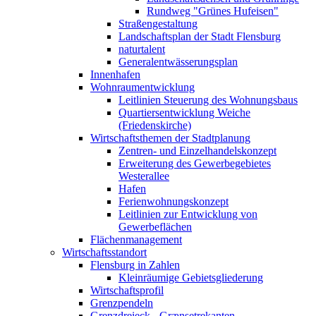
Rundweg "Grünes Hufeisen"
Straßengestaltung
Landschaftsplan der Stadt Flensburg
naturtalent
Generalentwässerungsplan
Innenhafen
Wohnraumentwicklung
Leitlinien Steuerung des Wohnungsbaus
Quartiersentwicklung Weiche
(Friedenskirche)
Wirtschaftsthemen der Stadtplanung
Zentren- und Einzelhandelskonzept
Erweiterung des Gewerbegebietes
Westerallee
Hafen
Ferienwohnungskonzept
Leitlinien zur Entwicklung von
Gewerbeflächen
Flächenmanagement
Wirtschaftsstandort
Flensburg in Zahlen
Kleinräumige Gebietsgliederung
Wirtschaftsprofil
Grenzpendeln
Grenzdreieck - Grænsetrekanten