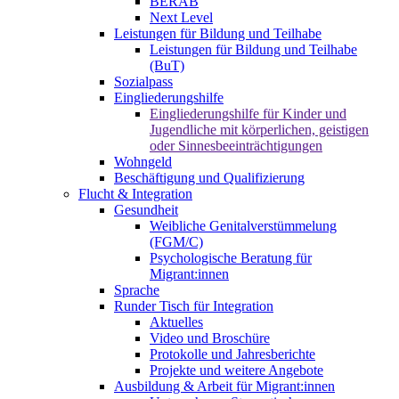
BERAB
Next Level
Leistungen für Bildung und Teilhabe
Leistungen für Bildung und Teilhabe
(BuT)
Sozialpass
Eingliederungshilfe
Eingliederungshilfe für Kinder und
Jugendliche mit körperlichen, geistigen
oder Sinnesbeeinträchtigungen
Wohngeld
Beschäftigung und Qualifizierung
Flucht & Integration
Gesundheit
Weibliche Genitalverstümmelung
(FGM/C)
Psychologische Beratung für
Migrant:innen
Sprache
Runder Tisch für Integration
Aktuelles
Video und Broschüre
Protokolle und Jahresberichte
Projekte und weitere Angebote
Ausbildung & Arbeit für Migrant:innen