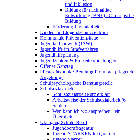
und Inklusion
Bildung für nachhaltige
Entwicklung (BNE) / Ökologische
Bildung
Förderung Jugendarbeit
Kinder- und Jugendschutzzentrum
Kommunale Präventionskette
Jugendaufbauwerk (JAW)
Jugendhilfe im Strafverfahren
Jugendhilfeplanung
Jugendzentren & Freizeiteinrichtungen
Offener Ganztag
Pflegestützpunkt: Beratung für junge, pflegende
Angehörige
Schulpsychologische Beratungsstelle
Schulsozialarbeit
Schulsozialarbeit kurz erklärt
Arbeitsweise der Schulsozialarbeit (6
Säulen)
Wen kann ich wo ansprechen - ein
Überblick
Übergang Schule-Beruf
Jugendberufsagentur
Jugend STÄRKEN im Quartier
Jugend Stärken