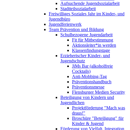
Aufsuchende Jugendsozialarbeit
Stadtteilsozialarbeit
Freiwilliges Soziales Jahr im Kinder- und
Jugendbüro
Jugendferienwerk
Team Prävention und Bildung
Schulbezogene Jugendarbeit
Fit für Mitbestimmung
Aktionsleiter*in werden
Klassenfindungstage
Erzieherischer Kinder- und
Jugendschutz
JiMs Bar (alkoholfreie
Cocktails)
Anti-Mobbing-Tag
Präventionshandbuch
Präventionsmesse
Flensburger Medien Security
Beteiligung von Kindern und
Jugendlichen
Projektförderung "Mach was
draus!"
Broschüre "Beteiligung" für
Kinder & Jugend
Förderung von Vielfalt, Integration