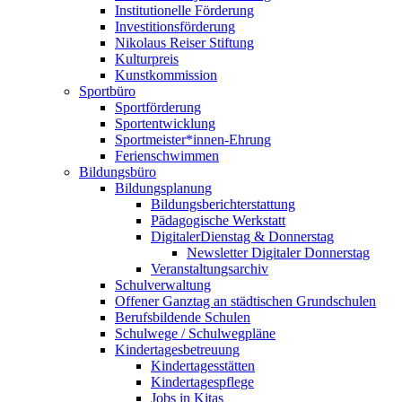
Institutionelle Förderung
Investitionsförderung
Nikolaus Reiser Stiftung
Kulturpreis
Kunstkommission
Sportbüro
Sportförderung
Sportentwicklung
Sportmeister*innen-Ehrung
Ferienschwimmen
Bildungsbüro
Bildungsplanung
Bildungsberichterstattung
Pädagogische Werkstatt
DigitalerDienstag & Donnerstag
Newsletter Digitaler Donnerstag
Veranstaltungsarchiv
Schulverwaltung
Offener Ganztag an städtischen Grundschulen
Berufsbildende Schulen
Schulwege / Schulwegpläne
Kindertagesbetreuung
Kindertagesstätten
Kindertagespflege
Jobs in Kitas