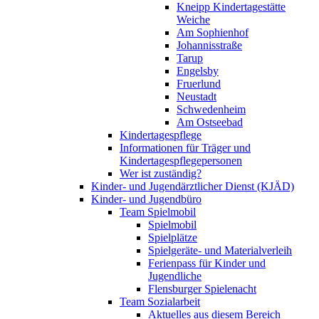
Kneipp Kindertagestätte
Weiche
Am Sophienhof
Johannisstraße
Tarup
Engelsby
Fruerlund
Neustadt
Schwedenheim
Am Ostseebad
Kindertagespflege
Informationen für Träger und
Kindertagespflegepersonen
Wer ist zuständig?
Kinder- und Jugendärztlicher Dienst (KJÄD)
Kinder- und Jugendbüro
Team Spielmobil
Spielmobil
Spielplätze
Spielgeräte- und Materialverleih
Ferienpass für Kinder und
Jugendliche
Flensburger Spielenacht
Team Sozialarbeit
Aktuelles aus diesem Bereich