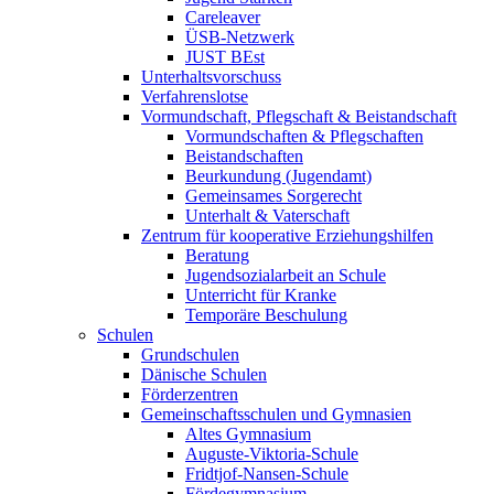
Careleaver
ÜSB-Netzwerk
JUST BEst
Unterhaltsvorschuss
Verfahrenslotse
Vormundschaft, Pflegschaft & Beistandschaft
Vormundschaften & Pflegschaften
Beistandschaften
Beurkundung (Jugendamt)
Gemeinsames Sorgerecht
Unterhalt & Vaterschaft
Zentrum für kooperative Erziehungshilfen
Beratung
Jugendsozialarbeit an Schule
Unterricht für Kranke
Temporäre Beschulung
Schulen
Grundschulen
Dänische Schulen
Förderzentren
Gemeinschaftsschulen und Gymnasien
Altes Gymnasium
Auguste-Viktoria-Schule
Fridtjof-Nansen-Schule
Fördegymnasium