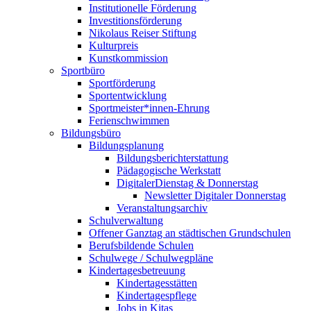
Institutionelle Förderung
Investitionsförderung
Nikolaus Reiser Stiftung
Kulturpreis
Kunstkommission
Sportbüro
Sportförderung
Sportentwicklung
Sportmeister*innen-Ehrung
Ferienschwimmen
Bildungsbüro
Bildungsplanung
Bildungsberichterstattung
Pädagogische Werkstatt
DigitalerDienstag & Donnerstag
Newsletter Digitaler Donnerstag
Veranstaltungsarchiv
Schulverwaltung
Offener Ganztag an städtischen Grundschulen
Berufsbildende Schulen
Schulwege / Schulwegpläne
Kindertagesbetreuung
Kindertagesstätten
Kindertagespflege
Jobs in Kitas