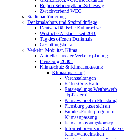
Region Sønderjylland-Schleswig
Zweckverband WEG
Städtebauförderung
Denkmalschutz und Stadtbildpflege
Deutsch-Dänische Kulturachse
Westliche Altstadt - seit 2019
Tag des offenen Denkmals
Gestaltungsbeirat
Verkehr, Mobilität, Klima
Aktuelles aus der Verkehrsplanung
Flensburg 2030+
Klimaschutz & Klimaanpassung
Klimaanpassung
Veranstaltungen
Kühle-Orte-Karte
Entsiegelungs-Wettbewerb
abpflastern!
Klimawandel in Flensburg
Flensburg passt sich an
Bundes-Förderprogramm
Klimaanpassung
Klimaanpassungskonzept
Informationen zum Schutz vor
Klimawandelrisiken