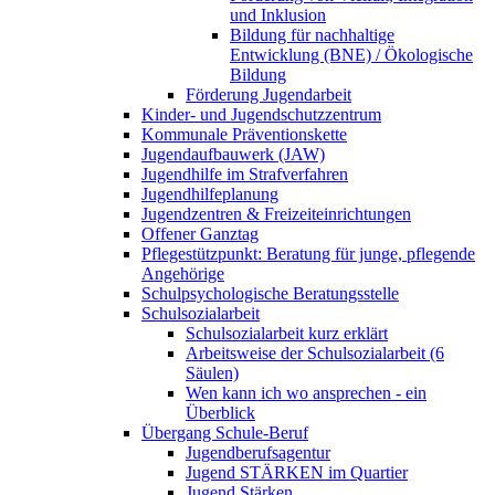
und Inklusion
Bildung für nachhaltige
Entwicklung (BNE) / Ökologische
Bildung
Förderung Jugendarbeit
Kinder- und Jugendschutzzentrum
Kommunale Präventionskette
Jugendaufbauwerk (JAW)
Jugendhilfe im Strafverfahren
Jugendhilfeplanung
Jugendzentren & Freizeiteinrichtungen
Offener Ganztag
Pflegestützpunkt: Beratung für junge, pflegende
Angehörige
Schulpsychologische Beratungsstelle
Schulsozialarbeit
Schulsozialarbeit kurz erklärt
Arbeitsweise der Schulsozialarbeit (6
Säulen)
Wen kann ich wo ansprechen - ein
Überblick
Übergang Schule-Beruf
Jugendberufsagentur
Jugend STÄRKEN im Quartier
Jugend Stärken