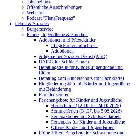
Jobs bei uns
Öffentliche Ausschreibungen
Webcam
Podcast "FlensFrequenz"
Leben & Soziales
Bürgerservice
Kinder, Jugendliche & Familien
Adoptionen und Pflegekinder
Pflegekinder aufnehmen
Adoptionen
Allgemeiner Sozialer Dienst (ASD)
BAföG für Schüler*innen
Beratungsstelle für Kinder, Jugendliche und
Eltern
Beratung zum Kinderschutz (für Fachkräfte)
Eingliederungshilfe für Kinder und Jugendliche
mit Behinderung
Familienzentren
Ferienangebote für Kinder und Jugendliche
Herbstferien (12.10. bis 24.10.2026)
Sommerferien (04.07. bis 5.08.2026)
Ferienaktionen der Schulsozialarbeit
Ferienpass für Kinder und Jugendliche
Offene Kinder- und Jugendarbeit
Frühe Hilfen: Angebote für Schwangere und