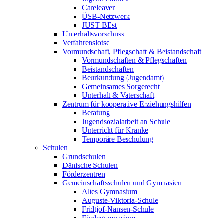
Careleaver
ÜSB-Netzwerk
JUST BEst
Unterhaltsvorschuss
Verfahrenslotse
Vormundschaft, Pflegschaft & Beistandschaft
Vormundschaften & Pflegschaften
Beistandschaften
Beurkundung (Jugendamt)
Gemeinsames Sorgerecht
Unterhalt & Vaterschaft
Zentrum für kooperative Erziehungshilfen
Beratung
Jugendsozialarbeit an Schule
Unterricht für Kranke
Temporäre Beschulung
Schulen
Grundschulen
Dänische Schulen
Förderzentren
Gemeinschaftsschulen und Gymnasien
Altes Gymnasium
Auguste-Viktoria-Schule
Fridtjof-Nansen-Schule
Fördegymnasium