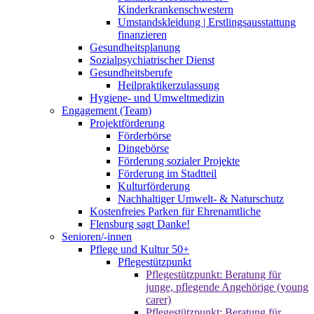
Kinderkrankenschwestern
Umstandskleidung | Erstlingsausstattung
finanzieren
Gesundheitsplanung
Sozialpsychiatrischer Dienst
Gesundheitsberufe
Heilpraktikerzulassung
Hygiene- und Umweltmedizin
Engagement (Team)
Projektförderung
Förderbörse
Dingebörse
Förderung sozialer Projekte
Förderung im Stadtteil
Kulturförderung
Nachhaltiger Umwelt- & Naturschutz
Kostenfreies Parken für Ehrenamtliche
Flensburg sagt Danke!
Senioren/-innen
Pflege und Kultur 50+
Pflegestützpunkt
Pflegestützpunkt: Beratung für
junge, pflegende Angehörige (young
carer)
Pflegestützpunkt: Beratung für