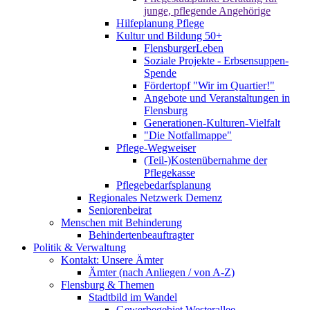
junge, pflegende Angehörige
Hilfeplanung Pflege
Kultur und Bildung 50+
FlensburgerLeben
Soziale Projekte - Erbsensuppen-
Spende
Fördertopf "Wir im Quartier!"
Angebote und Veranstaltungen in
Flensburg
Generationen-Kulturen-Vielfalt
"Die Notfallmappe"
Pflege-Wegweiser
(Teil-)Kostenübernahme der
Pflegekasse
Pflegebedarfsplanung
Regionales Netzwerk Demenz
Seniorenbeirat
Menschen mit Behinderung
Behindertenbeauftragter
Politik & Verwaltung
Kontakt: Unsere Ämter
Ämter (nach Anliegen / von A-Z)
Flensburg & Themen
Stadtbild im Wandel
Gewerbegebiet Westerallee