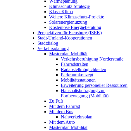
Wärmeplanung
Klimaschutz-Strategie
KlasseKlima
Weitere Klimaschutz-Projekte
Solarenergienutzung
Kostenlose Energieberatung
Perspektiven für Flensburg (ISEK)
Stadt-Umland-Kooperationen
Stadtdialog
Verkehrsplanung
Masterplan Mobilität
Verkehrsberuhigung Norderstraße
Fahrradstraßen
Radabstellmöglichkeiten
Parkraumkonzept
Mobilitätsstationen
Erweiterung personeller Ressourcen
Haushaltsbefragung zur
Fortbewegung (Mobilität)
Zu Fuß
Mit dem Fahrrad
Mit dem Bus
Nahverkehrsplan
Mit dem Auto
Masterplan Mobilität