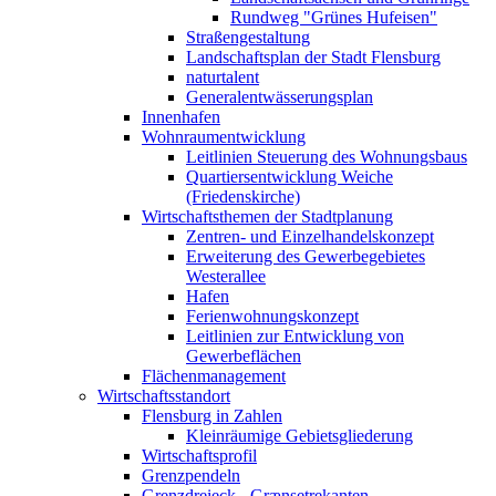
Rundweg "Grünes Hufeisen"
Straßengestaltung
Landschaftsplan der Stadt Flensburg
naturtalent
Generalentwässerungsplan
Innenhafen
Wohnraumentwicklung
Leitlinien Steuerung des Wohnungsbaus
Quartiersentwicklung Weiche
(Friedenskirche)
Wirtschaftsthemen der Stadtplanung
Zentren- und Einzelhandelskonzept
Erweiterung des Gewerbegebietes
Westerallee
Hafen
Ferienwohnungskonzept
Leitlinien zur Entwicklung von
Gewerbeflächen
Flächenmanagement
Wirtschaftsstandort
Flensburg in Zahlen
Kleinräumige Gebietsgliederung
Wirtschaftsprofil
Grenzpendeln
Grenzdreieck - Grænsetrekanten