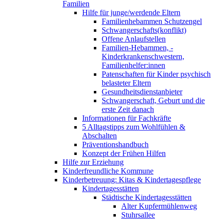
Familien
Hilfe für junge/werdende Eltern
Familienhebammen Schutzengel
Schwangerschafts(konflikt)
Offene Anlaufstellen
Familien-Hebammen, -
Kinderkrankenschwestern,
Familienhelfer:innen
Patenschaften für Kinder psychisch
belasteter Eltern
Gesundheitsdienstanbieter
Schwangerschaft, Geburt und die
erste Zeit danach
Informationen für Fachkräfte
5 Alltagstipps zum Wohlfühlen &
Abschalten
Präventionshandbuch
Konzept der Frühen Hilfen
Hilfe zur Erziehung
Kinderfreundliche Kommune
Kinderbetreuung: Kitas & Kindertagespflege
Kindertagesstätten
Städtische Kindertagesstätten
Alter Kupfermühlenweg
Stuhrsallee