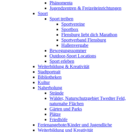
Phänomenta
Jugendzentren & Freizeiteinrichtungen
Sport
Sport treiben
Sportvereine
Sportbox
Flensburg liebt dich Marathon
Sportverband Flensburg
Hallenvergabe
Bewegungssommer
Outdoor-Sport Locations
Sport erleben
Weiterbildung & Kreativität
Stadtportrait
Bibliotheken
Kultur
Naherholung
Strände
Wälder, Naturschutzgebiet Twedter Feld,
naturnahe Flächen
Gärten und Parks
Plätze
Friedhöfe
Ferienangebote/Kinder und Jugendliche
Weiterbildung und Kreativität