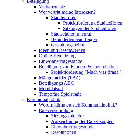
Beteiligung
Vorhabenliste
Wer vertritt meine Interessen?
Stadtteilforen
Projektförderung Stadtteilforen
Sitzungen der Stadtteilforen
Stadtschüler:innenrat
Behindertenbeauftragter
Gestaltungsbeirat
Ideen und Beschwerden
Online-Beteiligung
Einwohnerfragestunde
Beteiligung von Kindern & Jugendlichen
Projektförderung "Mach was draus!"
Mängelmelder (TBZ)
Beteiligungs ABC
Mobilitätsrat
Temporäre Spielstraße
Kommunalpolitik
Worum kümmert sich Kommunalpolitik?
Ratsversammlung
Sitzungskalender
Aufzeichnung der Ratssitzungen
Einwohnerfragestunde
Resolutionen