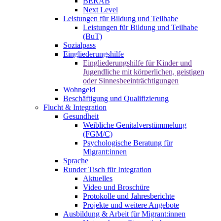
BERAB
Next Level
Leistungen für Bildung und Teilhabe
Leistungen für Bildung und Teilhabe
(BuT)
Sozialpass
Eingliederungshilfe
Eingliederungshilfe für Kinder und
Jugendliche mit körperlichen, geistigen
oder Sinnesbeeinträchtigungen
Wohngeld
Beschäftigung und Qualifizierung
Flucht & Integration
Gesundheit
Weibliche Genitalverstümmelung
(FGM/C)
Psychologische Beratung für
Migrant:innen
Sprache
Runder Tisch für Integration
Aktuelles
Video und Broschüre
Protokolle und Jahresberichte
Projekte und weitere Angebote
Ausbildung & Arbeit für Migrant:innen