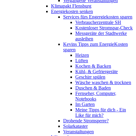
Vergangene Veranstaltungen
Klimapakt Flensburg
Energiekosten senken
Services fürs Engergiekosten sparen
Verbraucherzentrale SH
Kostenloser Stromspar-Check
Messgeräte der Stadtwerke
ausleihen
Kevins Tipps zum EnergieKosten
sparen
Heizen
Lüften
Kochen & Backen
Kühl- & Gefriergeräte
Geschirr spülen
Wäsche waschen & trocknen
Duschen & Baden
Fernseher, Computer,
Notebooks
Im Garten
Meine Tipps für dich - Ein
Like für mich?
Drohende Stromsperre?
Solarkataster
Veranstaltungen