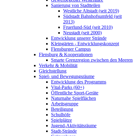
Sanierung von Stadtteilen
Westliche Altstadt (seit 2019)
Südstadt Bahnhofsumfeld (seit
2013)
Fruerlund-Süd (seit 2010)
Neustadt (seit 2000)
Entwicklung unserer Strände
Kleingärten - Entwicklungskonzept
Flensburger Campus
Flensburg & Kooperationen
Smarte Grenzregion zwischen den Meeren
Verkehr & Mobilität
Gleichstellung
Spiel- und Bewegungsräume
Entwicklung des Programms
Vital-Parks (60+)
Öffentliche Sport-Geräte
Naturnahe Spielflächen
Arbeitsgruppe
Beteiligung
Schulhöfe
Spielplätze
Jugend-Aktivitätsräume
Stadt-Strände