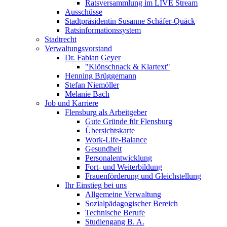
Ratsversammlung im LIVE Stream
Ausschüsse
Stadtpräsidentin Susanne Schäfer-Quäck
Ratsinformationssystem
Stadtrecht
Verwaltungsvorstand
Dr. Fabian Geyer
"Klönschnack & Klartext"
Henning Brüggemann
Stefan Niemöller
Melanie Bach
Job und Karriere
Flensburg als Arbeitgeber
Gute Gründe für Flensburg
Übersichtskarte
Work-Life-Balance
Gesundheit
Personalentwicklung
Fort- und Weiterbildung
Frauenförderung und Gleichstellung
Ihr Einstieg bei uns
Allgemeine Verwaltung
Sozialpädagogischer Bereich
Technische Berufe
Studiengang B. A.