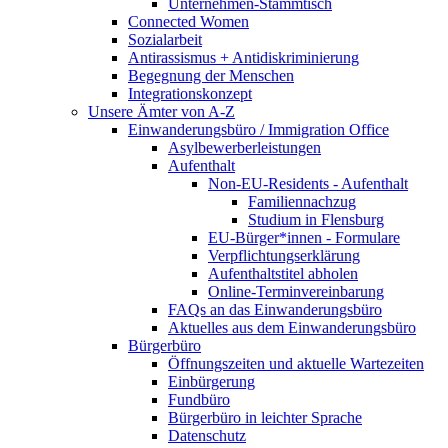
Unternehmen-Stammtisch
Connected Women
Sozialarbeit
Antirassismus + Antidiskriminierung
Begegnung der Menschen
Integrationskonzept
Unsere Ämter von A-Z
Einwanderungsbüro / Immigration Office
Asylbewerberleistungen
Aufenthalt
Non-EU-Residents - Aufenthalt
Familiennachzug
Studium in Flensburg
EU-Bürger*innen - Formulare
Verpflichtungserklärung
Aufenthaltstitel abholen
Online-Terminvereinbarung
FAQs an das Einwanderungsbüro
Aktuelles aus dem Einwanderungsbüro
Bürgerbüro
Öffnungszeiten und aktuelle Wartezeiten
Einbürgerung
Fundbüro
Bürgerbüro in leichter Sprache
Datenschutz