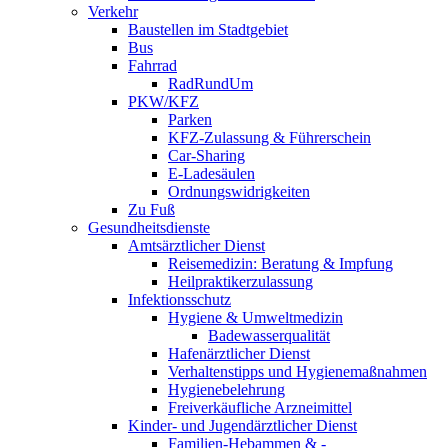
Verkehr
Baustellen im Stadtgebiet
Bus
Fahrrad
RadRundUm
PKW/KFZ
Parken
KFZ-Zulassung & Führerschein
Car-Sharing
E-Ladesäulen
Ordnungswidrigkeiten
Zu Fuß
Gesundheitsdienste
Amtsärztlicher Dienst
Reisemedizin: Beratung & Impfung
Heilpraktikerzulassung
Infektionsschutz
Hygiene & Umweltmedizin
Badewasserqualität
Hafenärztlicher Dienst
Verhaltenstipps und Hygienemaßnahmen
Hygienebelehrung
Freiverkäufliche Arzneimittel
Kinder- und Jugendärztlicher Dienst
Familien-Hebammen & -