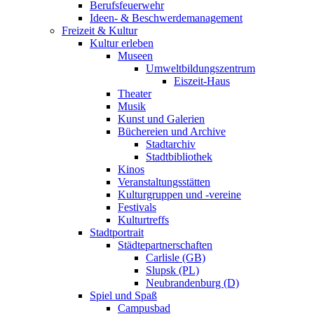
Berufsfeuerwehr
Ideen- & Beschwerdemanagement
Freizeit & Kultur
Kultur erleben
Museen
Umweltbildungszentrum
Eiszeit-Haus
Theater
Musik
Kunst und Galerien
Büchereien und Archive
Stadtarchiv
Stadtbibliothek
Kinos
Veranstaltungsstätten
Kulturgruppen und -vereine
Festivals
Kulturtreffs
Stadtportrait
Städtepartnerschaften
Carlisle (GB)
Slupsk (PL)
Neubrandenburg (D)
Spiel und Spaß
Campusbad