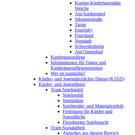
Kneipp Kindertagestätte
Weiche
Am Sophienhof
Johannisstraße
Tarup
Engelsby
Fruerlund
Neustadt
Schwedenheim
Am Ostseebad
Kindertagespflege
Informationen für Träger und
Kindertagespflegepersonen
Wer ist zuständig?
Kinder- und Jugendärztlicher Dienst (KJÄD)
Kinder- und Jugendbüro
Team Spielmobil
Spielmobil
Spielplätze
Spielgeräte- und Materialverleih
Ferienpass für Kinder und
Jugendliche
Flensburger Spielenacht
Team Sozialarbeit
Aktuelles aus diesem Bereich