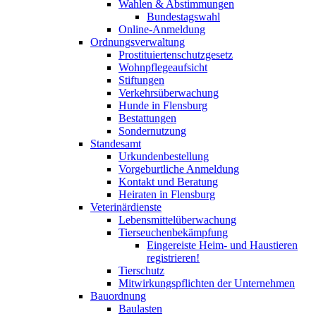
Wahlen & Abstimmungen
Bundestagswahl
Online-Anmeldung
Ordnungsverwaltung
Prostituiertenschutzgesetz
Wohnpflegeaufsicht
Stiftungen
Verkehrsüberwachung
Hunde in Flensburg
Bestattungen
Sondernutzung
Standesamt
Urkundenbestellung
Vorgeburtliche Anmeldung
Kontakt und Beratung
Heiraten in Flensburg
Veterinärdienste
Lebensmittelüberwachung
Tierseuchenbekämpfung
Eingereiste Heim- und Haustieren
registrieren!
Tierschutz
Mitwirkungspflichten der Unternehmen
Bauordnung
Baulasten