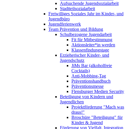
Aufsuchende Jugendsozialarbeit
Stadtteilsozialarbeit
Freiwilliges Soziales Jahr im Kinder- und
Jugendbüro
Jugendferienwerk
Team Prävention und Bildung
Schulbezogene Jugendarbeit
Fit für Mitbestimmung
Aktionsleiter*in werden
Klassenfindungstage
Erzieherischer Kinder- und
Jugendschutz
JiMs Bar (alkoholfreie
Cocktails)
Anti-Mobbing-Tag
Präventionshandbuch
Präventionsmesse
Flensburger Medien Security
Beteiligung von Kindern und
Jugendlichen
Projektförderung "Mach was
draus!"
Broschüre "Beteiligung" für
Kinder & Jugend
Förderung von Vielfalt, Integration