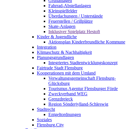
Grünanlagen
Fahrrad-Abstellanlagen
Kleinspielfelder
Überdachungen / Unterstände
Feuerstellen / Grillplätze
Skate-Anlagen
Inklusiver Spielplatz Hestoft
Kinder & Jugendliche
Aktionsplan Kinderfreundliche Kommune
Integration
Klimaschutz & Nachhaltigkeit
Planungsgrundlagen
Integriertes Stadtentwicklungskonzept
Fairtrade Stadt Flensburg
Kooperationen mit dem Umland
Verwaltungsgemeinschaft Flensburg-
Glücksburg
Tourismus Agentur Flensburger Förde
Zweckverband WEG
Grenzdreieck
Region Sönderjylland-Schleswig
Stadtrecht
Entgeltordnungen
Soziales
Flensburg.City