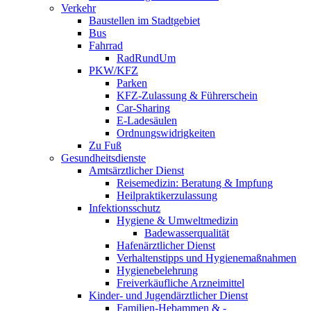
Verkehr
Baustellen im Stadtgebiet
Bus
Fahrrad
RadRundUm
PKW/KFZ
Parken
KFZ-Zulassung & Führerschein
Car-Sharing
E-Ladesäulen
Ordnungswidrigkeiten
Zu Fuß
Gesundheitsdienste
Amtsärztlicher Dienst
Reisemedizin: Beratung & Impfung
Heilpraktikerzulassung
Infektionsschutz
Hygiene & Umweltmedizin
Badewasserqualität
Hafenärztlicher Dienst
Verhaltenstipps und Hygienemaßnahmen
Hygienebelehrung
Freiverkäufliche Arzneimittel
Kinder- und Jugendärztlicher Dienst
Familien-Hebammen & -