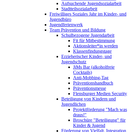
Aufsuchende Jugendsozialarbeit
Stadtteilsozialarbeit
Freiwilliges Soziales Jahr im Kinder- und
Jugendbüro
Jugendferienwerk
Team Prävention und Bildung
Schulbezogene Jugendarbeit
Fit für Mitbestimmung
Aktionsleiter*in werden
Klassenfindungstage
Erzieherischer Kinder- und
Jugendschutz
JiMs Bar (alkoholfreie
Cocktails)
Anti-Mobbing-Tag
Präventionshandbuch
Präventionsmesse
Flensburger Medien Security
Beteiligung von Kindern und
Jugendlichen
Projektförderung "Mach was
draus!"
Broschüre "Beteiligung" für
Kinder & Jugend
Förderung von Vielfalt, Integration