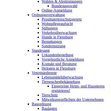
Wahlen & Abstimmungen
Bundestagswahl
Online-Anmeldung
Ordnungsverwaltung
Prostituiertenschutzgesetz
Wohnpflegeaufsicht
Stiftungen
Verkehrsüberwachung
Hunde in Flensburg
Bestattungen
Sondernutzung
Standesamt
Urkundenbestellung
Vorgeburtliche Anmeldung
Kontakt und Beratung
Heiraten in Flensburg
Veterinärdienste
Lebensmittelüberwachung
Tierseuchenbekämpfung
Eingereiste Heim- und Haustieren
registrieren!
Tierschutz
Mitwirkungspflichten der Unternehmen
Bauordnung
Baulasten