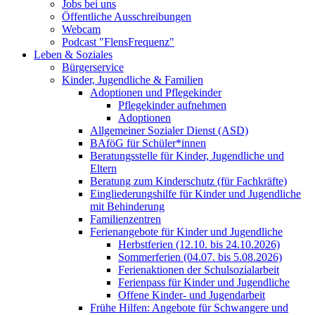
Jobs bei uns
Öffentliche Ausschreibungen
Webcam
Podcast "FlensFrequenz"
Leben & Soziales
Bürgerservice
Kinder, Jugendliche & Familien
Adoptionen und Pflegekinder
Pflegekinder aufnehmen
Adoptionen
Allgemeiner Sozialer Dienst (ASD)
BAföG für Schüler*innen
Beratungsstelle für Kinder, Jugendliche und
Eltern
Beratung zum Kinderschutz (für Fachkräfte)
Eingliederungshilfe für Kinder und Jugendliche
mit Behinderung
Familienzentren
Ferienangebote für Kinder und Jugendliche
Herbstferien (12.10. bis 24.10.2026)
Sommerferien (04.07. bis 5.08.2026)
Ferienaktionen der Schulsozialarbeit
Ferienpass für Kinder und Jugendliche
Offene Kinder- und Jugendarbeit
Frühe Hilfen: Angebote für Schwangere und