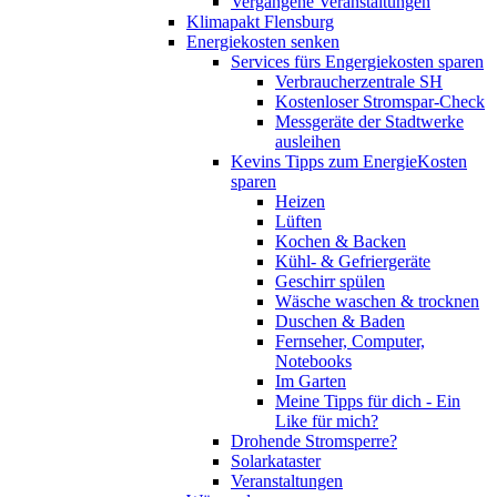
Vergangene Veranstaltungen
Klimapakt Flensburg
Energiekosten senken
Services fürs Engergiekosten sparen
Verbraucherzentrale SH
Kostenloser Stromspar-Check
Messgeräte der Stadtwerke
ausleihen
Kevins Tipps zum EnergieKosten
sparen
Heizen
Lüften
Kochen & Backen
Kühl- & Gefriergeräte
Geschirr spülen
Wäsche waschen & trocknen
Duschen & Baden
Fernseher, Computer,
Notebooks
Im Garten
Meine Tipps für dich - Ein
Like für mich?
Drohende Stromsperre?
Solarkataster
Veranstaltungen