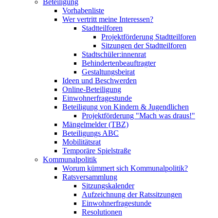
Beteiligung
Vorhabenliste
Wer vertritt meine Interessen?
Stadtteilforen
Projektförderung Stadtteilforen
Sitzungen der Stadtteilforen
Stadtschüler:innenrat
Behindertenbeauftragter
Gestaltungsbeirat
Ideen und Beschwerden
Online-Beteiligung
Einwohnerfragestunde
Beteiligung von Kindern & Jugendlichen
Projektförderung "Mach was draus!"
Mängelmelder (TBZ)
Beteiligungs ABC
Mobilitätsrat
Temporäre Spielstraße
Kommunalpolitik
Worum kümmert sich Kommunalpolitik?
Ratsversammlung
Sitzungskalender
Aufzeichnung der Ratssitzungen
Einwohnerfragestunde
Resolutionen