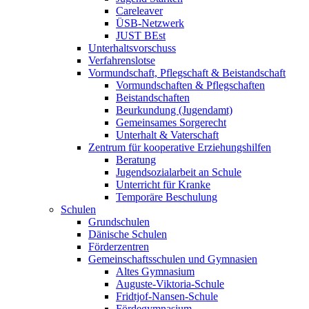
Careleaver
ÜSB-Netzwerk
JUST BEst
Unterhaltsvorschuss
Verfahrenslotse
Vormundschaft, Pflegschaft & Beistandschaft
Vormundschaften & Pflegschaften
Beistandschaften
Beurkundung (Jugendamt)
Gemeinsames Sorgerecht
Unterhalt & Vaterschaft
Zentrum für kooperative Erziehungshilfen
Beratung
Jugendsozialarbeit an Schule
Unterricht für Kranke
Temporäre Beschulung
Schulen
Grundschulen
Dänische Schulen
Förderzentren
Gemeinschaftsschulen und Gymnasien
Altes Gymnasium
Auguste-Viktoria-Schule
Fridtjof-Nansen-Schule
Fördegymnasium