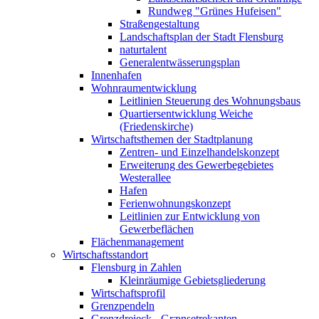
Rundweg "Grünes Hufeisen"
Straßengestaltung
Landschaftsplan der Stadt Flensburg
naturtalent
Generalentwässerungsplan
Innenhafen
Wohnraumentwicklung
Leitlinien Steuerung des Wohnungsbaus
Quartiersentwicklung Weiche
(Friedenskirche)
Wirtschaftsthemen der Stadtplanung
Zentren- und Einzelhandelskonzept
Erweiterung des Gewerbegebietes
Westerallee
Hafen
Ferienwohnungskonzept
Leitlinien zur Entwicklung von
Gewerbeflächen
Flächenmanagement
Wirtschaftsstandort
Flensburg in Zahlen
Kleinräumige Gebietsgliederung
Wirtschaftsprofil
Grenzpendeln
Grenzdreieck - Grænsetrekanten