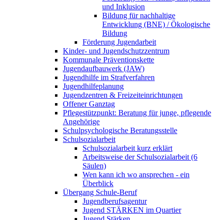
und Inklusion
Bildung für nachhaltige
Entwicklung (BNE) / Ökologische
Bildung
Förderung Jugendarbeit
Kinder- und Jugendschutzzentrum
Kommunale Präventionskette
Jugendaufbauwerk (JAW)
Jugendhilfe im Strafverfahren
Jugendhilfeplanung
Jugendzentren & Freizeiteinrichtungen
Offener Ganztag
Pflegestützpunkt: Beratung für junge, pflegende
Angehörige
Schulpsychologische Beratungsstelle
Schulsozialarbeit
Schulsozialarbeit kurz erklärt
Arbeitsweise der Schulsozialarbeit (6
Säulen)
Wen kann ich wo ansprechen - ein
Überblick
Übergang Schule-Beruf
Jugendberufsagentur
Jugend STÄRKEN im Quartier
Jugend Stärken