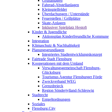
Grünanlagen
Fahrrad-Abstellanlagen
Kleinspielfelder
Überdachungen / Unterstände
Feuerstellen / Grillplätze
Skate-Anlagen
Inklusiver Spielplatz Hestoft
Kinder & Jugendliche
Aktionsplan Kinderfreundliche Kommune
Integration
Klimaschutz & Nachhaltigkeit
Planungsgrundlagen
Integriertes Stadtentwicklungskonzept
Fairtrade Stadt Flensburg
Kooperationen mit dem Umland
Verwaltungsgemeinschaft Flensburg-
Glücksburg
Tourismus Agentur Flensburger Förde
Zweckverband WEG
Grenzdreieck
Region Sönderjylland-Schleswig
Stadtrecht
Entgeltordnungen
Soziales
Flensburg.City