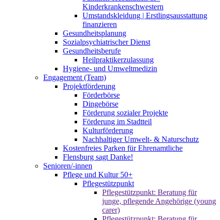
Kinderkrankenschwestern
Umstandskleidung | Erstlingsausstattung
finanzieren
Gesundheitsplanung
Sozialpsychiatrischer Dienst
Gesundheitsberufe
Heilpraktikerzulassung
Hygiene- und Umweltmedizin
Engagement (Team)
Projektförderung
Förderbörse
Dingebörse
Förderung sozialer Projekte
Förderung im Stadtteil
Kulturförderung
Nachhaltiger Umwelt- & Naturschutz
Kostenfreies Parken für Ehrenamtliche
Flensburg sagt Danke!
Senioren/-innen
Pflege und Kultur 50+
Pflegestützpunkt
Pflegestützpunkt: Beratung für
junge, pflegende Angehörige (young
carer)
Pflegestützpunkt: Beratung für