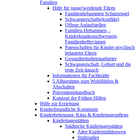
Familien
Hilfe für junge/werdende Eltern
Familienhebammen Schutzengel
Schwangerschafts(konflikt)
Offene Anlaufstellen
Familien-Hebammen, -
Kinderkrankenschwestern,
Familienhelfer:innen
Patenschaften für Kinder psychisch
belasteter Eltern
Gesundheitsdienstanbieter
Schwangerschaft, Geburt und die
erste Zeit danach
Informationen für Fachkräfte
5 Alltagstipps zum Wohlfühlen &
Abschalten
Präventionshandbuch
Konzept der Frühen Hilfen
Hilfe zur Erziehung
Kinderfreundliche Kommune
Kinderbetreuung: Kitas & Kindertagespflege
Kindertagesstätten
Städtische Kindertagesstätten
Alter Kupfermühlenweg
Stuhrsallee