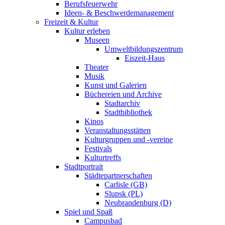
Berufsfeuerwehr
Ideen- & Beschwerdemanagement
Freizeit & Kultur
Kultur erleben
Museen
Umweltbildungszentrum
Eiszeit-Haus
Theater
Musik
Kunst und Galerien
Büchereien und Archive
Stadtarchiv
Stadtbibliothek
Kinos
Veranstaltungsstätten
Kulturgruppen und -vereine
Festivals
Kulturtreffs
Stadtportrait
Städtepartnerschaften
Carlisle (GB)
Slupsk (PL)
Neubrandenburg (D)
Spiel und Spaß
Campusbad