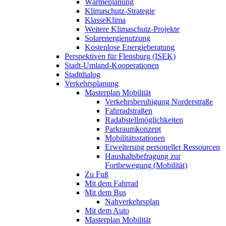
Wärmeplanung
Klimaschutz-Strategie
KlasseKlima
Weitere Klimaschutz-Projekte
Solarenergienutzung
Kostenlose Energieberatung
Perspektiven für Flensburg (ISEK)
Stadt-Umland-Kooperationen
Stadtdialog
Verkehrsplanung
Masterplan Mobilität
Verkehrsberuhigung Norderstraße
Fahrradstraßen
Radabstellmöglichkeiten
Parkraumkonzept
Mobilitätsstationen
Erweiterung personeller Ressourcen
Haushaltsbefragung zur
Fortbewegung (Mobilität)
Zu Fuß
Mit dem Fahrrad
Mit dem Bus
Nahverkehrsplan
Mit dem Auto
Masterplan Mobilität