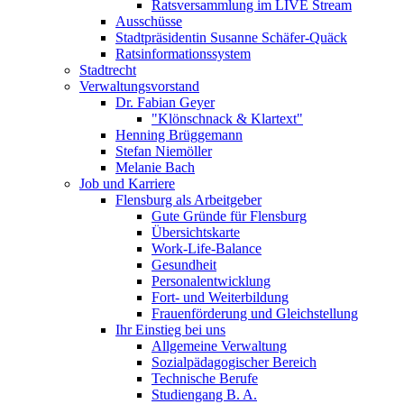
Ratsversammlung im LIVE Stream
Ausschüsse
Stadtpräsidentin Susanne Schäfer-Quäck
Ratsinformationssystem
Stadtrecht
Verwaltungsvorstand
Dr. Fabian Geyer
"Klönschnack & Klartext"
Henning Brüggemann
Stefan Niemöller
Melanie Bach
Job und Karriere
Flensburg als Arbeitgeber
Gute Gründe für Flensburg
Übersichtskarte
Work-Life-Balance
Gesundheit
Personalentwicklung
Fort- und Weiterbildung
Frauenförderung und Gleichstellung
Ihr Einstieg bei uns
Allgemeine Verwaltung
Sozialpädagogischer Bereich
Technische Berufe
Studiengang B. A.