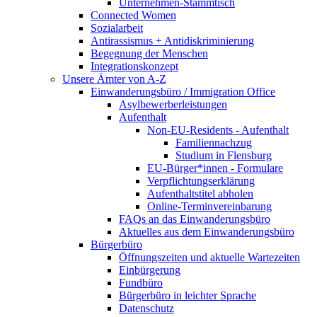
Unternehmen-Stammtisch
Connected Women
Sozialarbeit
Antirassismus + Antidiskriminierung
Begegnung der Menschen
Integrationskonzept
Unsere Ämter von A-Z
Einwanderungsbüro / Immigration Office
Asylbewerberleistungen
Aufenthalt
Non-EU-Residents - Aufenthalt
Familiennachzug
Studium in Flensburg
EU-Bürger*innen - Formulare
Verpflichtungserklärung
Aufenthaltstitel abholen
Online-Terminvereinbarung
FAQs an das Einwanderungsbüro
Aktuelles aus dem Einwanderungsbüro
Bürgerbüro
Öffnungszeiten und aktuelle Wartezeiten
Einbürgerung
Fundbüro
Bürgerbüro in leichter Sprache
Datenschutz