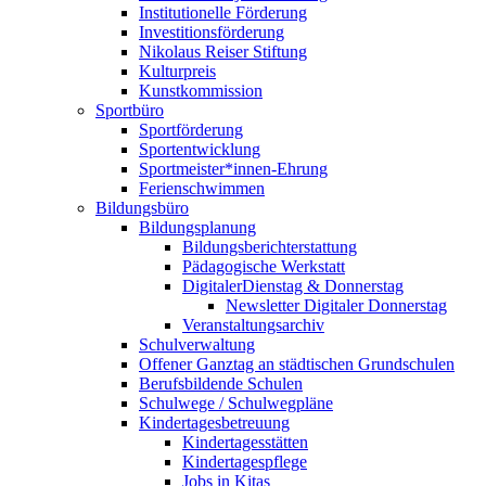
Institutionelle Förderung
Investitionsförderung
Nikolaus Reiser Stiftung
Kulturpreis
Kunstkommission
Sportbüro
Sportförderung
Sportentwicklung
Sportmeister*innen-Ehrung
Ferienschwimmen
Bildungsbüro
Bildungsplanung
Bildungsberichterstattung
Pädagogische Werkstatt
DigitalerDienstag & Donnerstag
Newsletter Digitaler Donnerstag
Veranstaltungsarchiv
Schulverwaltung
Offener Ganztag an städtischen Grundschulen
Berufsbildende Schulen
Schulwege / Schulwegpläne
Kindertagesbetreuung
Kindertagesstätten
Kindertagespflege
Jobs in Kitas