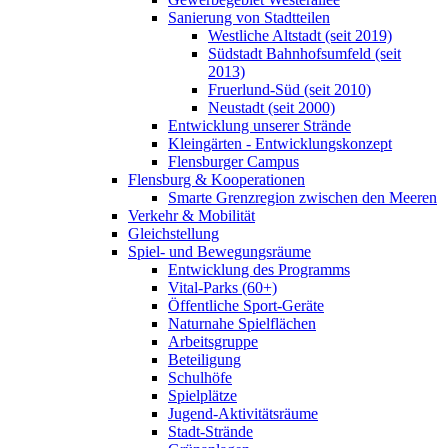
Sanierung von Stadtteilen
Westliche Altstadt (seit 2019)
Südstadt Bahnhofsumfeld (seit
2013)
Fruerlund-Süd (seit 2010)
Neustadt (seit 2000)
Entwicklung unserer Strände
Kleingärten - Entwicklungskonzept
Flensburger Campus
Flensburg & Kooperationen
Smarte Grenzregion zwischen den Meeren
Verkehr & Mobilität
Gleichstellung
Spiel- und Bewegungsräume
Entwicklung des Programms
Vital-Parks (60+)
Öffentliche Sport-Geräte
Naturnahe Spielflächen
Arbeitsgruppe
Beteiligung
Schulhöfe
Spielplätze
Jugend-Aktivitätsräume
Stadt-Strände