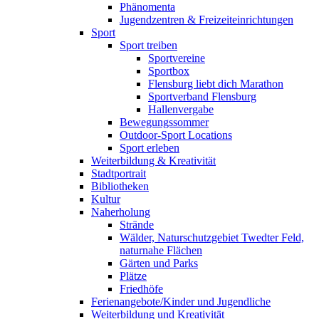
Phänomenta
Jugendzentren & Freizeiteinrichtungen
Sport
Sport treiben
Sportvereine
Sportbox
Flensburg liebt dich Marathon
Sportverband Flensburg
Hallenvergabe
Bewegungssommer
Outdoor-Sport Locations
Sport erleben
Weiterbildung & Kreativität
Stadtportrait
Bibliotheken
Kultur
Naherholung
Strände
Wälder, Naturschutzgebiet Twedter Feld,
naturnahe Flächen
Gärten und Parks
Plätze
Friedhöfe
Ferienangebote/Kinder und Jugendliche
Weiterbildung und Kreativität