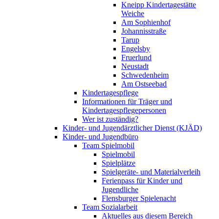
Kneipp Kindertagestätte
Weiche
Am Sophienhof
Johannisstraße
Tarup
Engelsby
Fruerlund
Neustadt
Schwedenheim
Am Ostseebad
Kindertagespflege
Informationen für Träger und
Kindertagespflegepersonen
Wer ist zuständig?
Kinder- und Jugendärztlicher Dienst (KJÄD)
Kinder- und Jugendbüro
Team Spielmobil
Spielmobil
Spielplätze
Spielgeräte- und Materialverleih
Ferienpass für Kinder und
Jugendliche
Flensburger Spielenacht
Team Sozialarbeit
Aktuelles aus diesem Bereich