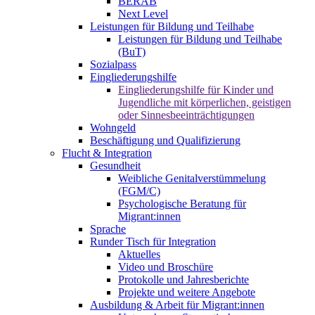
BERAB
Next Level
Leistungen für Bildung und Teilhabe
Leistungen für Bildung und Teilhabe
(BuT)
Sozialpass
Eingliederungshilfe
Eingliederungshilfe für Kinder und
Jugendliche mit körperlichen, geistigen
oder Sinnesbeeinträchtigungen
Wohngeld
Beschäftigung und Qualifizierung
Flucht & Integration
Gesundheit
Weibliche Genitalverstümmelung
(FGM/C)
Psychologische Beratung für
Migrant:innen
Sprache
Runder Tisch für Integration
Aktuelles
Video und Broschüre
Protokolle und Jahresberichte
Projekte und weitere Angebote
Ausbildung & Arbeit für Migrant:innen