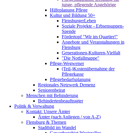
junge, pflegende Angehörige
Hilfeplanung Pflege
Kultur und Bildung 50+
FlensburgerLeben
Soziale Projekte - Erbsensuppen-
Spende
Fördertopf "Wir im Quartier!"
Angebote und Veranstaltungen in
Flensburg
Generationen-Kulturen-Vielfalt
"Die Notfallmappe"
Pflege-Wegweiser
(Teil-)Kostenübernahme der
Pflegekasse
Pflegebedarfsplanung
Regionales Netzwerk Demenz
Seniorenbeirat
Menschen mit Behinderung
Behindertenbeauftragter
Politik & Verwaltung
Kontakt: Unsere Ämter
Ämter (nach Anliegen / von A-Z)
Flensburg & Themen
Stadtbild im Wandel
Gewerbegebiet Westerallee