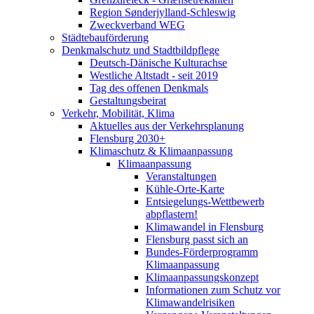
Region Sønderjylland-Schleswig
Zweckverband WEG
Städtebauförderung
Denkmalschutz und Stadtbildpflege
Deutsch-Dänische Kulturachse
Westliche Altstadt - seit 2019
Tag des offenen Denkmals
Gestaltungsbeirat
Verkehr, Mobilität, Klima
Aktuelles aus der Verkehrsplanung
Flensburg 2030+
Klimaschutz & Klimaanpassung
Klimaanpassung
Veranstaltungen
Kühle-Orte-Karte
Entsiegelungs-Wettbewerb
abpflastern!
Klimawandel in Flensburg
Flensburg passt sich an
Bundes-Förderprogramm
Klimaanpassung
Klimaanpassungskonzept
Informationen zum Schutz vor
Klimawandelrisiken