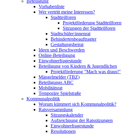
Beteiligung
Vorhabenliste
Wer vertritt meine Interessen?
Stadtteilforen
Projektförderung Stadtteilforen
Sitzungen der Stadtteilforen
Stadtschüler:innenrat
Behindertenbeauftragter
Gestaltungsbeirat
Ideen und Beschwerden
Online-Beteiligung
Einwohnerfragestunde
Beteiligung von Kindern & Jugendlichen
Projektförderung "Mach was draus!"
Mängelmelder (TBZ)
Beteiligungs ABC
Mobilitätsrat
Temporäre Spielstraße
Kommunalpolitik
Worum kümmert sich Kommunalpolitik?
Ratsversammlung
Sitzungskalender
Aufzeichnung der Ratssitzungen
Einwohnerfragestunde
Resolutionen