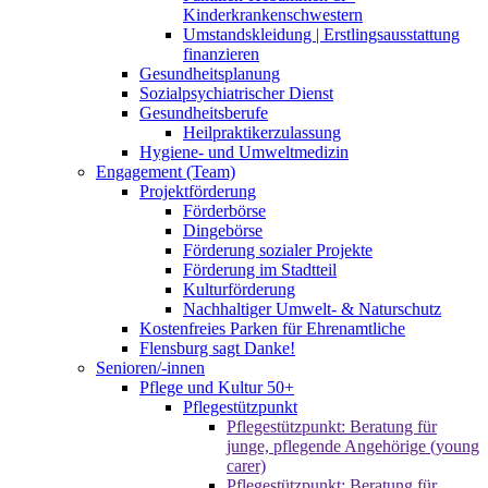
Kinderkrankenschwestern
Umstandskleidung | Erstlingsausstattung
finanzieren
Gesundheitsplanung
Sozialpsychiatrischer Dienst
Gesundheitsberufe
Heilpraktikerzulassung
Hygiene- und Umweltmedizin
Engagement (Team)
Projektförderung
Förderbörse
Dingebörse
Förderung sozialer Projekte
Förderung im Stadtteil
Kulturförderung
Nachhaltiger Umwelt- & Naturschutz
Kostenfreies Parken für Ehrenamtliche
Flensburg sagt Danke!
Senioren/-innen
Pflege und Kultur 50+
Pflegestützpunkt
Pflegestützpunkt: Beratung für
junge, pflegende Angehörige (young
carer)
Pflegestützpunkt: Beratung für