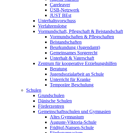
Careleaver
ÜSB-Netzwerk
JUST BEst
Unterhaltsvorschuss
Verfahrenslotse
Vormundschaft, Pflegschaft & Beistandschaft
Vormundschaften & Pflegschaften
Beistandschaften
Beurkundung (Jugendamt)
Gemeinsames Sorgerecht
Unterhalt & Vaterschaft
Zentrum für kooperative Erziehungshilfen
Beratung
Jugendsozialarbeit an Schule
Unterricht für Kranke
Temporäre Beschulung
Schulen
Grundschulen
Dänische Schulen
Förderzentren
Gemeinschaftsschulen und Gymnasien
Altes Gymnasium
Auguste-Viktoria-Schule
Fridtjof-Nansen-Schule
Fördegymnasium