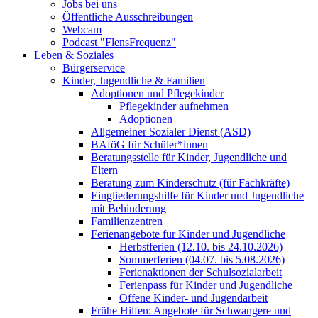
Jobs bei uns
Öffentliche Ausschreibungen
Webcam
Podcast "FlensFrequenz"
Leben & Soziales
Bürgerservice
Kinder, Jugendliche & Familien
Adoptionen und Pflegekinder
Pflegekinder aufnehmen
Adoptionen
Allgemeiner Sozialer Dienst (ASD)
BAföG für Schüler*innen
Beratungsstelle für Kinder, Jugendliche und
Eltern
Beratung zum Kinderschutz (für Fachkräfte)
Eingliederungshilfe für Kinder und Jugendliche
mit Behinderung
Familienzentren
Ferienangebote für Kinder und Jugendliche
Herbstferien (12.10. bis 24.10.2026)
Sommerferien (04.07. bis 5.08.2026)
Ferienaktionen der Schulsozialarbeit
Ferienpass für Kinder und Jugendliche
Offene Kinder- und Jugendarbeit
Frühe Hilfen: Angebote für Schwangere und