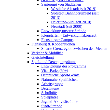
Sanierung von Stadtteilen
Westliche Altstadt (seit 2019)
Südstadt Bahnhofsumfeld (seit
2013)
Fruerlund-Süd (seit 2010)
Neustadt (seit 2000)
Entwicklung unserer Strände
Kleingärten - Entwicklungskonzept
Flensburger Campus
Flensburg & Kooperationen
Smarte Grenzregion zwischen den Meeren
Verkehr & Mobilität
Gleichstellung
Spiel- und Bewegungsräume
Entwicklung des Programms
Vital-Parks (60+)
Öffentliche Sport-Geräte
Naturnahe Spielflächen
Arbeitsgruppe
Beteiligung
Schulhöfe
Spielplätze
Jugend-Aktivitätsräume
Stadt-Strände