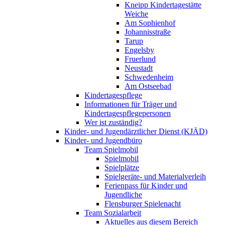
Kneipp Kindertagestätte
Weiche
Am Sophienhof
Johannisstraße
Tarup
Engelsby
Fruerlund
Neustadt
Schwedenheim
Am Ostseebad
Kindertagespflege
Informationen für Träger und
Kindertagespflegepersonen
Wer ist zuständig?
Kinder- und Jugendärztlicher Dienst (KJÄD)
Kinder- und Jugendbüro
Team Spielmobil
Spielmobil
Spielplätze
Spielgeräte- und Materialverleih
Ferienpass für Kinder und
Jugendliche
Flensburger Spielenacht
Team Sozialarbeit
Aktuelles aus diesem Bereich