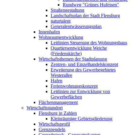
Rundweg "Grünes Hufeisen"
Straßengestaltung
Landschaftsplan der Stadt Flensburg
naturtalent
Generalentwässerungsplan
Innenhafen
Wohnraumentwicklung
Leitlinien Steuerung des Wohnungsbaus
Quartiersentwicklung Weiche
(Friedenskirche)
Wirtschaftsthemen der Stadtplanung
Zentren- und Einzelhandelskonzept
Erweiterung des Gewerbegebietes
Westerallee
Hafen
Ferienwohnungskonzept
Leitlinien zur Entwicklung von
Gewerbeflächen
Flächenmanagement
Wirtschaftsstandort
Flensburg in Zahlen
Kleinräumige Gebietsgliederung
Wirtschaftsprofil
Grenzpendeln
Grenzdreieck - Grænsetrekanten