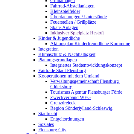
Grünanlagen
Fahrrad-Abstellanlagen
Kleinspielfelder
Überdachungen / Unterstände
Feuerstellen / Grillplätze
Skate-Anlagen
Inklusiver Spielplatz Hestoft
Kinder & Jugendliche
Aktionsplan Kinderfreundliche Kommune
Integration
Klimaschutz & Nachhaltigkeit
Planungsgrundlagen
Integriertes Stadtentwicklungskonzept
Fairtrade Stadt Flensburg
Kooperationen mit dem Umland
Verwaltungsgemeinschaft Flensburg-
Glücksburg
Tourismus Agentur Flensburger Förde
Zweckverband WEG
Grenzdreieck
Region Sönderjylland-Schleswig
Stadtrecht
Entgeltordnungen
Soziales
Flensburg.City