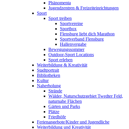
Phänomenta
Jugendzentren & Freizeiteinrichtungen
Sport
Sport treiben
Sportvereine
Sportbox
Flensburg liebt dich Marathon
Sportverband Flensburg
Hallenvergabe
Bewegungssommer
Outdoor-Sport Locations
Sport erleben
Weiterbildung & Kreativität
Stadtportrait
Bibliotheken
Kultur
Naherholung
Strände
Wälder, Naturschutzgebiet Twedter Feld,
naturnahe Flächen
Gärten und Parks
Plätze
Friedhöfe
Ferienangebote/Kinder und Jugendliche
Weiterbildung und Kreativität