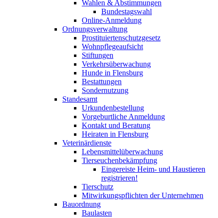
Wahlen & Abstimmungen
Bundestagswahl
Online-Anmeldung
Ordnungsverwaltung
Prostituiertenschutzgesetz
Wohnpflegeaufsicht
Stiftungen
Verkehrsüberwachung
Hunde in Flensburg
Bestattungen
Sondernutzung
Standesamt
Urkundenbestellung
Vorgeburtliche Anmeldung
Kontakt und Beratung
Heiraten in Flensburg
Veterinärdienste
Lebensmittelüberwachung
Tierseuchenbekämpfung
Eingereiste Heim- und Haustieren
registrieren!
Tierschutz
Mitwirkungspflichten der Unternehmen
Bauordnung
Baulasten