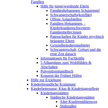
Familien
Hilfe für junge/werdende Eltern
Familienhebammen Schutzengel
Schwangerschafts(konflikt)
Offene Anlaufstellen
Familien-Hebammen, -
Kinderkrankenschwestern,
Familienhelfer:innen
Patenschaften für Kinder psychisch
belasteter Eltern
Gesundheitsdienstanbieter
Schwangerschaft, Geburt und die
erste Zeit danach
Informationen für Fachkräfte
5 Alltagstipps zum Wohlfühlen &
Abschalten
Präventionshandbuch
Konzept der Frühen Hilfen
Hilfe zur Erziehung
Kinderfreundliche Kommune
Kinderbetreuung: Kitas & Kindertagespflege
Kindertagesstätten
Städtische Kindertagesstätten
Alter Kupfermühlenweg
Stuhrsallee