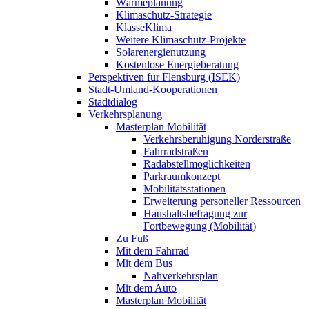
Wärmeplanung
Klimaschutz-Strategie
KlasseKlima
Weitere Klimaschutz-Projekte
Solarenergienutzung
Kostenlose Energieberatung
Perspektiven für Flensburg (ISEK)
Stadt-Umland-Kooperationen
Stadtdialog
Verkehrsplanung
Masterplan Mobilität
Verkehrsberuhigung Norderstraße
Fahrradstraßen
Radabstellmöglichkeiten
Parkraumkonzept
Mobilitätsstationen
Erweiterung personeller Ressourcen
Haushaltsbefragung zur
Fortbewegung (Mobilität)
Zu Fuß
Mit dem Fahrrad
Mit dem Bus
Nahverkehrsplan
Mit dem Auto
Masterplan Mobilität