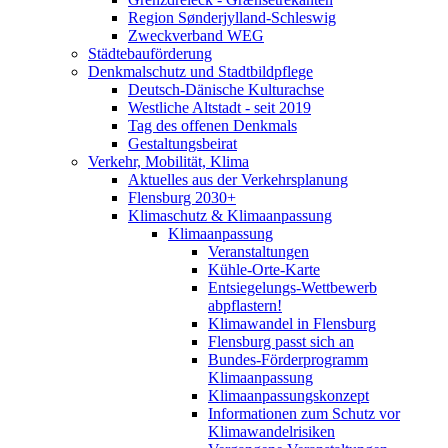
Region Sønderjylland-Schleswig
Zweckverband WEG
Städtebauförderung
Denkmalschutz und Stadtbildpflege
Deutsch-Dänische Kulturachse
Westliche Altstadt - seit 2019
Tag des offenen Denkmals
Gestaltungsbeirat
Verkehr, Mobilität, Klima
Aktuelles aus der Verkehrsplanung
Flensburg 2030+
Klimaschutz & Klimaanpassung
Klimaanpassung
Veranstaltungen
Kühle-Orte-Karte
Entsiegelungs-Wettbewerb
abpflastern!
Klimawandel in Flensburg
Flensburg passt sich an
Bundes-Förderprogramm
Klimaanpassung
Klimaanpassungskonzept
Informationen zum Schutz vor
Klimawandelrisiken