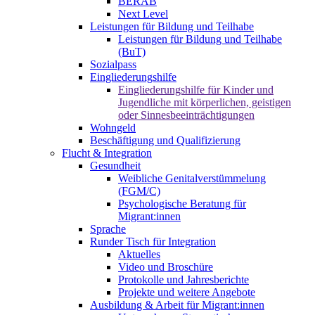
BERAB
Next Level
Leistungen für Bildung und Teilhabe
Leistungen für Bildung und Teilhabe
(BuT)
Sozialpass
Eingliederungshilfe
Eingliederungshilfe für Kinder und
Jugendliche mit körperlichen, geistigen
oder Sinnesbeeinträchtigungen
Wohngeld
Beschäftigung und Qualifizierung
Flucht & Integration
Gesundheit
Weibliche Genitalverstümmelung
(FGM/C)
Psychologische Beratung für
Migrant:innen
Sprache
Runder Tisch für Integration
Aktuelles
Video und Broschüre
Protokolle und Jahresberichte
Projekte und weitere Angebote
Ausbildung & Arbeit für Migrant:innen