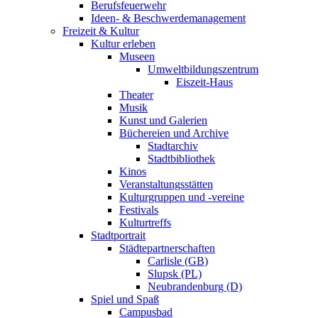
Berufsfeuerwehr
Ideen- & Beschwerdemanagement
Freizeit & Kultur
Kultur erleben
Museen
Umweltbildungszentrum
Eiszeit-Haus
Theater
Musik
Kunst und Galerien
Büchereien und Archive
Stadtarchiv
Stadtbibliothek
Kinos
Veranstaltungsstätten
Kulturgruppen und -vereine
Festivals
Kulturtreffs
Stadtportrait
Städtepartnerschaften
Carlisle (GB)
Slupsk (PL)
Neubrandenburg (D)
Spiel und Spaß
Campusbad