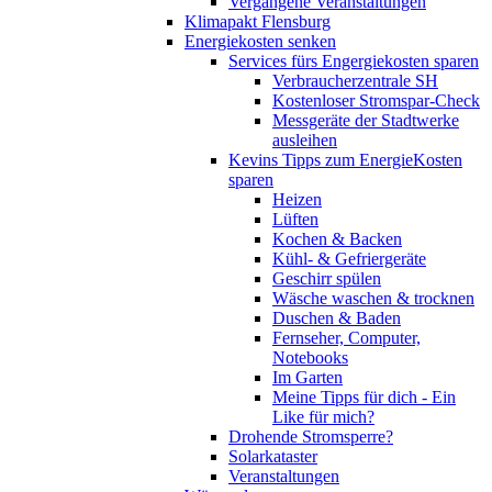
Vergangene Veranstaltungen
Klimapakt Flensburg
Energiekosten senken
Services fürs Engergiekosten sparen
Verbraucherzentrale SH
Kostenloser Stromspar-Check
Messgeräte der Stadtwerke
ausleihen
Kevins Tipps zum EnergieKosten
sparen
Heizen
Lüften
Kochen & Backen
Kühl- & Gefriergeräte
Geschirr spülen
Wäsche waschen & trocknen
Duschen & Baden
Fernseher, Computer,
Notebooks
Im Garten
Meine Tipps für dich - Ein
Like für mich?
Drohende Stromsperre?
Solarkataster
Veranstaltungen