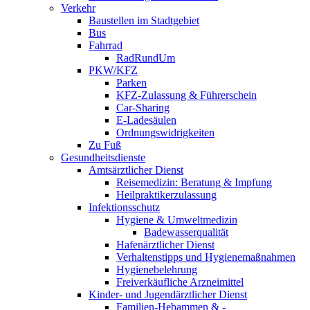
Verkehr
Baustellen im Stadtgebiet
Bus
Fahrrad
RadRundUm
PKW/KFZ
Parken
KFZ-Zulassung & Führerschein
Car-Sharing
E-Ladesäulen
Ordnungswidrigkeiten
Zu Fuß
Gesundheitsdienste
Amtsärztlicher Dienst
Reisemedizin: Beratung & Impfung
Heilpraktikerzulassung
Infektionsschutz
Hygiene & Umweltmedizin
Badewasserqualität
Hafenärztlicher Dienst
Verhaltenstipps und Hygienemaßnahmen
Hygienebelehrung
Freiverkäufliche Arzneimittel
Kinder- und Jugendärztlicher Dienst
Familien-Hebammen & -