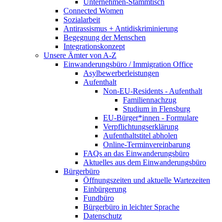
Unternehmen-Stammtisch
Connected Women
Sozialarbeit
Antirassismus + Antidiskriminierung
Begegnung der Menschen
Integrationskonzept
Unsere Ämter von A-Z
Einwanderungsbüro / Immigration Office
Asylbewerberleistungen
Aufenthalt
Non-EU-Residents - Aufenthalt
Familiennachzug
Studium in Flensburg
EU-Bürger*innen - Formulare
Verpflichtungserklärung
Aufenthaltstitel abholen
Online-Terminvereinbarung
FAQs an das Einwanderungsbüro
Aktuelles aus dem Einwanderungsbüro
Bürgerbüro
Öffnungszeiten und aktuelle Wartezeiten
Einbürgerung
Fundbüro
Bürgerbüro in leichter Sprache
Datenschutz