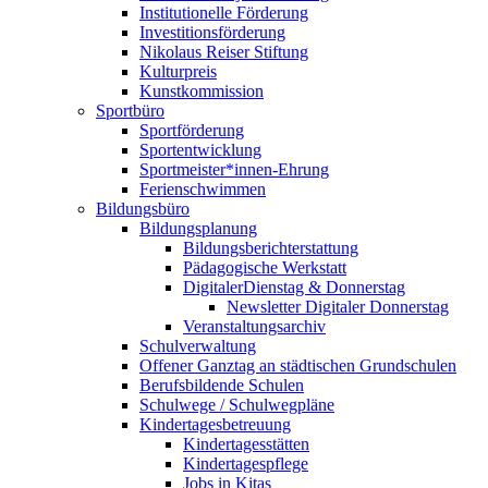
Institutionelle Förderung
Investitionsförderung
Nikolaus Reiser Stiftung
Kulturpreis
Kunstkommission
Sportbüro
Sportförderung
Sportentwicklung
Sportmeister*innen-Ehrung
Ferienschwimmen
Bildungsbüro
Bildungsplanung
Bildungsberichterstattung
Pädagogische Werkstatt
DigitalerDienstag & Donnerstag
Newsletter Digitaler Donnerstag
Veranstaltungsarchiv
Schulverwaltung
Offener Ganztag an städtischen Grundschulen
Berufsbildende Schulen
Schulwege / Schulwegpläne
Kindertagesbetreuung
Kindertagesstätten
Kindertagespflege
Jobs in Kitas