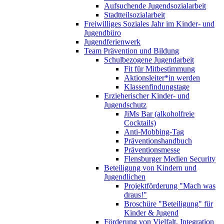
Aufsuchende Jugendsozialarbeit
Stadtteilsozialarbeit
Freiwilliges Soziales Jahr im Kinder- und
Jugendbüro
Jugendferienwerk
Team Prävention und Bildung
Schulbezogene Jugendarbeit
Fit für Mitbestimmung
Aktionsleiter*in werden
Klassenfindungstage
Erzieherischer Kinder- und
Jugendschutz
JiMs Bar (alkoholfreie
Cocktails)
Anti-Mobbing-Tag
Präventionshandbuch
Präventionsmesse
Flensburger Medien Security
Beteiligung von Kindern und
Jugendlichen
Projektförderung "Mach was
draus!"
Broschüre "Beteiligung" für
Kinder & Jugend
Förderung von Vielfalt, Integration