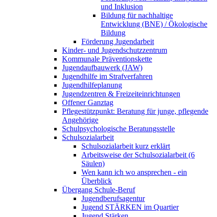
und Inklusion
Bildung für nachhaltige
Entwicklung (BNE) / Ökologische
Bildung
Förderung Jugendarbeit
Kinder- und Jugendschutzzentrum
Kommunale Präventionskette
Jugendaufbauwerk (JAW)
Jugendhilfe im Strafverfahren
Jugendhilfeplanung
Jugendzentren & Freizeiteinrichtungen
Offener Ganztag
Pflegestützpunkt: Beratung für junge, pflegende
Angehörige
Schulpsychologische Beratungsstelle
Schulsozialarbeit
Schulsozialarbeit kurz erklärt
Arbeitsweise der Schulsozialarbeit (6
Säulen)
Wen kann ich wo ansprechen - ein
Überblick
Übergang Schule-Beruf
Jugendberufsagentur
Jugend STÄRKEN im Quartier
Jugend Stärken