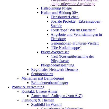
junge, pflegende Angehörige
Hilfeplanung Pflege
Kultur und Bildung 50+
FlensburgerLeben
Soziale Projekte - Erbsensuppen-
Spende
Fördertopf "Wir im Quartier!"
Angebote und Veranstaltungen in
Flensburg
Generationen-Kulturen-Vielfalt
"Die Notfallmappe"
Pflege-Wegweiser
(Teil-)Kostenübernahme der
Pflegekasse
Pflegebedarfsplanung
Regionales Netzwerk Demenz
Seniorenbeirat
Menschen mit Behinderung
Behindertenbeauftragter
Politik & Verwaltung
Kontakt: Unsere Ämter
Ämter (nach Anliegen / von A-Z)
Flensburg & Themen
Stadtbild im Wandel
Gewerbegebiet Westerallee