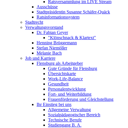
Ratsversammlung im LIVE Stream
Ausschüsse
Stadtpräsidentin Susanne Schäfer-Quäck
Ratsinformationssystem
Stadtrecht
Verwaltungsvorstand
Dr. Fabian Geyer
"Klönschnack & Klartext"
Henning Brüggemann
Stefan Niemöller
Melanie Bach
Job und Karriere
Flensburg als Arbeitgeber
Gute Gründe für Flensburg
Übersichtskarte
Work-Life-Balance
Gesundheit
Personalentwicklung
Fort- und Weiterbildung
Frauenförderung und Gleichstellung
Ihr Einstieg bei uns
Allgemeine Verwaltung
Sozialpädagogischer Bereich
Technische Berufe
Studiengang B. A.