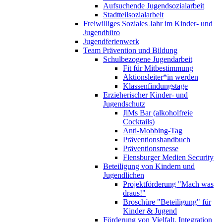
Aufsuchende Jugendsozialarbeit
Stadtteilsozialarbeit
Freiwilliges Soziales Jahr im Kinder- und
Jugendbüro
Jugendferienwerk
Team Prävention und Bildung
Schulbezogene Jugendarbeit
Fit für Mitbestimmung
Aktionsleiter*in werden
Klassenfindungstage
Erzieherischer Kinder- und
Jugendschutz
JiMs Bar (alkoholfreie
Cocktails)
Anti-Mobbing-Tag
Präventionshandbuch
Präventionsmesse
Flensburger Medien Security
Beteiligung von Kindern und
Jugendlichen
Projektförderung "Mach was
draus!"
Broschüre "Beteiligung" für
Kinder & Jugend
Förderung von Vielfalt, Integration