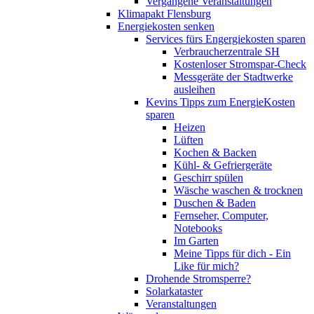
Vergangene Veranstaltungen
Klimapakt Flensburg
Energiekosten senken
Services fürs Engergiekosten sparen
Verbraucherzentrale SH
Kostenloser Stromspar-Check
Messgeräte der Stadtwerke
ausleihen
Kevins Tipps zum EnergieKosten
sparen
Heizen
Lüften
Kochen & Backen
Kühl- & Gefriergeräte
Geschirr spülen
Wäsche waschen & trocknen
Duschen & Baden
Fernseher, Computer,
Notebooks
Im Garten
Meine Tipps für dich - Ein
Like für mich?
Drohende Stromsperre?
Solarkataster
Veranstaltungen