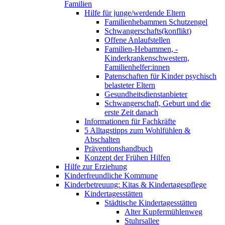
Familien
Hilfe für junge/werdende Eltern
Familienhebammen Schutzengel
Schwangerschafts(konflikt)
Offene Anlaufstellen
Familien-Hebammen, -
Kinderkrankenschwestern,
Familienhelfer:innen
Patenschaften für Kinder psychisch
belasteter Eltern
Gesundheitsdienstanbieter
Schwangerschaft, Geburt und die
erste Zeit danach
Informationen für Fachkräfte
5 Alltagstipps zum Wohlfühlen &
Abschalten
Präventionshandbuch
Konzept der Frühen Hilfen
Hilfe zur Erziehung
Kinderfreundliche Kommune
Kinderbetreuung: Kitas & Kindertagespflege
Kindertagesstätten
Städtische Kindertagesstätten
Alter Kupfermühlenweg
Stuhrsallee