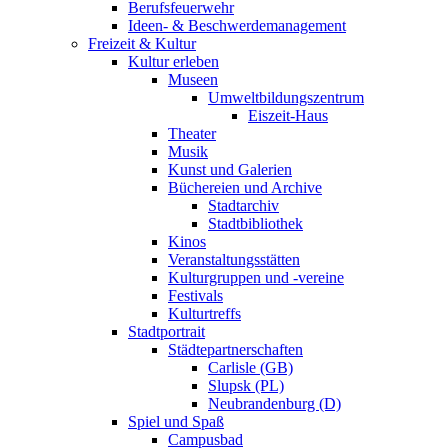
Berufsfeuerwehr
Ideen- & Beschwerdemanagement
Freizeit & Kultur
Kultur erleben
Museen
Umweltbildungszentrum
Eiszeit-Haus
Theater
Musik
Kunst und Galerien
Büchereien und Archive
Stadtarchiv
Stadtbibliothek
Kinos
Veranstaltungsstätten
Kulturgruppen und -vereine
Festivals
Kulturtreffs
Stadtportrait
Städtepartnerschaften
Carlisle (GB)
Slupsk (PL)
Neubrandenburg (D)
Spiel und Spaß
Campusbad