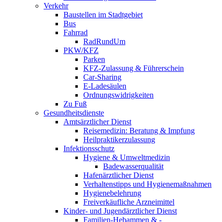
Verkehr
Baustellen im Stadtgebiet
Bus
Fahrrad
RadRundUm
PKW/KFZ
Parken
KFZ-Zulassung & Führerschein
Car-Sharing
E-Ladesäulen
Ordnungswidrigkeiten
Zu Fuß
Gesundheitsdienste
Amtsärztlicher Dienst
Reisemedizin: Beratung & Impfung
Heilpraktikerzulassung
Infektionsschutz
Hygiene & Umweltmedizin
Badewasserqualität
Hafenärztlicher Dienst
Verhaltenstipps und Hygienemaßnahmen
Hygienebelehrung
Freiverkäufliche Arzneimittel
Kinder- und Jugendärztlicher Dienst
Familien-Hebammen & -