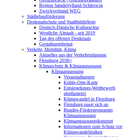
Region Sønderjylland-Schleswig
Zweckverband WEG
Städtebauförderung
Denkmalschutz und Stadtbildpflege
Deutsch-Dänische Kulturachse
Westliche Altstadt - seit 2019
Tag des offenen Denkmals
Gestaltungsbeirat
Verkehr, Mobilität, Klima
Aktuelles aus der Verkehrsplanung
Flensburg 2030+
Klimaschutz & Klimaanpassung
Klimaanpassung
Veranstaltungen
Kühle-Orte-Karte
Entsiegelungs-Wettbewerb
abpflastern!
Klimawandel in Flensburg
Flensburg passt sich an
Bundes-Förderprogramm
Klimaanpassung
Klimaanpassungskonzept
Informationen zum Schutz vor
Klimawandelrisiken