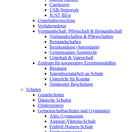
Careleaver
ÜSB-Netzwerk
JUST BEst
Unterhaltsvorschuss
Verfahrenslotse
Vormundschaft, Pflegschaft & Beistandschaft
Vormundschaften & Pflegschaften
Beistandschaften
Beurkundung (Jugendamt)
Gemeinsames Sorgerecht
Unterhalt & Vaterschaft
Zentrum für kooperative Erziehungshilfen
Beratung
Jugendsozialarbeit an Schule
Unterricht für Kranke
Temporäre Beschulung
Schulen
Grundschulen
Dänische Schulen
Förderzentren
Gemeinschaftsschulen und Gymnasien
Altes Gymnasium
Auguste-Viktoria-Schule
Fridtjof-Nansen-Schule
Fördegymnasium