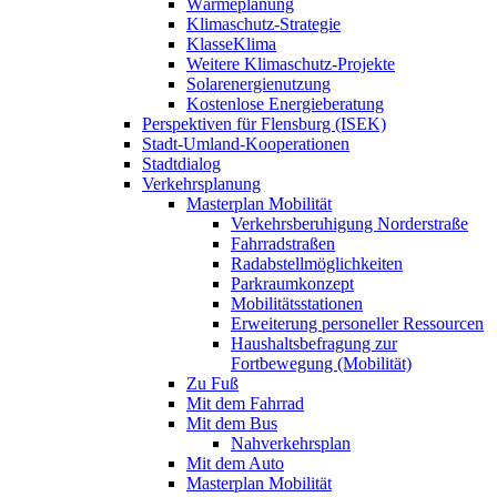
Wärmeplanung
Klimaschutz-Strategie
KlasseKlima
Weitere Klimaschutz-Projekte
Solarenergienutzung
Kostenlose Energieberatung
Perspektiven für Flensburg (ISEK)
Stadt-Umland-Kooperationen
Stadtdialog
Verkehrsplanung
Masterplan Mobilität
Verkehrsberuhigung Norderstraße
Fahrradstraßen
Radabstellmöglichkeiten
Parkraumkonzept
Mobilitätsstationen
Erweiterung personeller Ressourcen
Haushaltsbefragung zur
Fortbewegung (Mobilität)
Zu Fuß
Mit dem Fahrrad
Mit dem Bus
Nahverkehrsplan
Mit dem Auto
Masterplan Mobilität