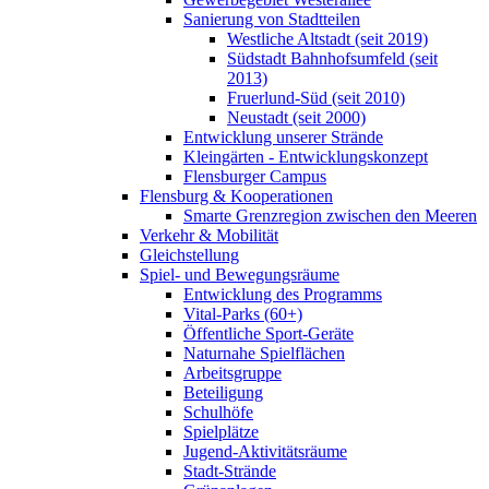
Sanierung von Stadtteilen
Westliche Altstadt (seit 2019)
Südstadt Bahnhofsumfeld (seit
2013)
Fruerlund-Süd (seit 2010)
Neustadt (seit 2000)
Entwicklung unserer Strände
Kleingärten - Entwicklungskonzept
Flensburger Campus
Flensburg & Kooperationen
Smarte Grenzregion zwischen den Meeren
Verkehr & Mobilität
Gleichstellung
Spiel- und Bewegungsräume
Entwicklung des Programms
Vital-Parks (60+)
Öffentliche Sport-Geräte
Naturnahe Spielflächen
Arbeitsgruppe
Beteiligung
Schulhöfe
Spielplätze
Jugend-Aktivitätsräume
Stadt-Strände