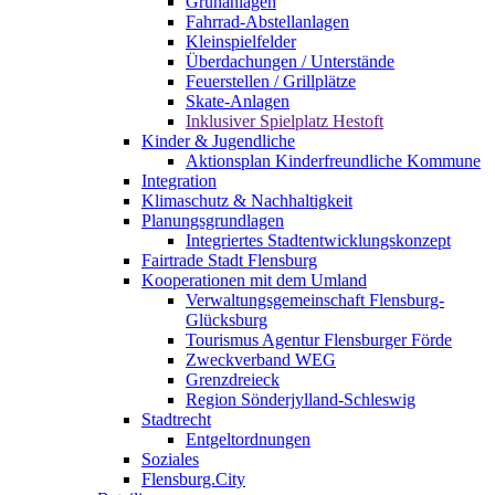
Grünanlagen
Fahrrad-Abstellanlagen
Kleinspielfelder
Überdachungen / Unterstände
Feuerstellen / Grillplätze
Skate-Anlagen
Inklusiver Spielplatz Hestoft
Kinder & Jugendliche
Aktionsplan Kinderfreundliche Kommune
Integration
Klimaschutz & Nachhaltigkeit
Planungsgrundlagen
Integriertes Stadtentwicklungskonzept
Fairtrade Stadt Flensburg
Kooperationen mit dem Umland
Verwaltungsgemeinschaft Flensburg-
Glücksburg
Tourismus Agentur Flensburger Förde
Zweckverband WEG
Grenzdreieck
Region Sönderjylland-Schleswig
Stadtrecht
Entgeltordnungen
Soziales
Flensburg.City