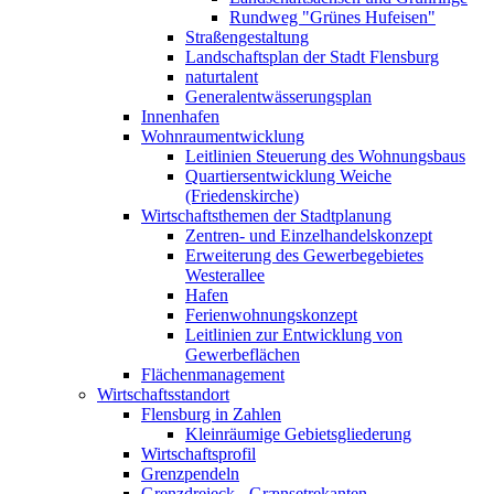
Rundweg "Grünes Hufeisen"
Straßengestaltung
Landschaftsplan der Stadt Flensburg
naturtalent
Generalentwässerungsplan
Innenhafen
Wohnraumentwicklung
Leitlinien Steuerung des Wohnungsbaus
Quartiersentwicklung Weiche
(Friedenskirche)
Wirtschaftsthemen der Stadtplanung
Zentren- und Einzelhandelskonzept
Erweiterung des Gewerbegebietes
Westerallee
Hafen
Ferienwohnungskonzept
Leitlinien zur Entwicklung von
Gewerbeflächen
Flächenmanagement
Wirtschaftsstandort
Flensburg in Zahlen
Kleinräumige Gebietsgliederung
Wirtschaftsprofil
Grenzpendeln
Grenzdreieck - Grænsetrekanten