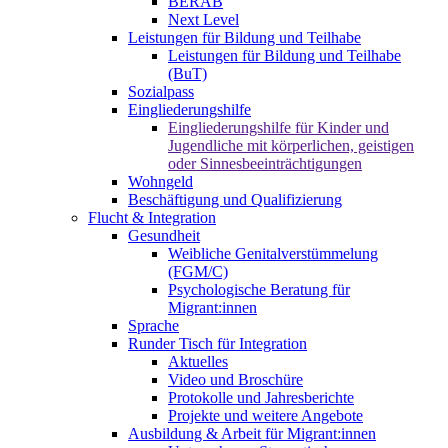
BERAB
Next Level
Leistungen für Bildung und Teilhabe
Leistungen für Bildung und Teilhabe
(BuT)
Sozialpass
Eingliederungshilfe
Eingliederungshilfe für Kinder und
Jugendliche mit körperlichen, geistigen
oder Sinnesbeeinträchtigungen
Wohngeld
Beschäftigung und Qualifizierung
Flucht & Integration
Gesundheit
Weibliche Genitalverstümmelung
(FGM/C)
Psychologische Beratung für
Migrant:innen
Sprache
Runder Tisch für Integration
Aktuelles
Video und Broschüre
Protokolle und Jahresberichte
Projekte und weitere Angebote
Ausbildung & Arbeit für Migrant:innen