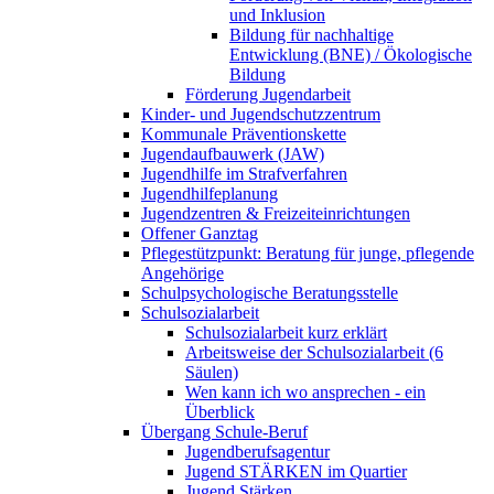
und Inklusion
Bildung für nachhaltige
Entwicklung (BNE) / Ökologische
Bildung
Förderung Jugendarbeit
Kinder- und Jugendschutzzentrum
Kommunale Präventionskette
Jugendaufbauwerk (JAW)
Jugendhilfe im Strafverfahren
Jugendhilfeplanung
Jugendzentren & Freizeiteinrichtungen
Offener Ganztag
Pflegestützpunkt: Beratung für junge, pflegende
Angehörige
Schulpsychologische Beratungsstelle
Schulsozialarbeit
Schulsozialarbeit kurz erklärt
Arbeitsweise der Schulsozialarbeit (6
Säulen)
Wen kann ich wo ansprechen - ein
Überblick
Übergang Schule-Beruf
Jugendberufsagentur
Jugend STÄRKEN im Quartier
Jugend Stärken