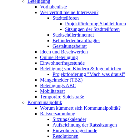
Beteiligung
Vorhabenliste
Wer vertritt meine Interessen?
Stadtteilforen
Projektförderung Stadtteilforen
Sitzungen der Stadtteilforen
Stadtschüler:innenrat
Behindertenbeauftragter
Gestaltungsbeirat
Ideen und Beschwerden
Online-Beteiligung
Einwohnerfragestunde
Beteiligung von Kindern & Jugendlichen
Projektförderung "Mach was draus!"
Mängelmelder (TBZ)
Beteiligungs ABC
Mobilitätsrat
Temporäre Spielstraße
Kommunalpolitik
Worum kümmert sich Kommunalpolitik?
Ratsversammlung
Sitzungskalender
Aufzeichnung der Ratssitzungen
Einwohnerfragestunde
Resolutionen