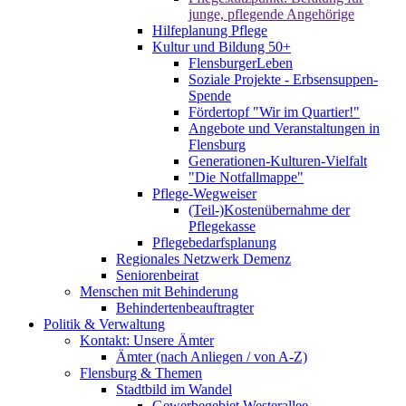
junge, pflegende Angehörige
Hilfeplanung Pflege
Kultur und Bildung 50+
FlensburgerLeben
Soziale Projekte - Erbsensuppen-
Spende
Fördertopf "Wir im Quartier!"
Angebote und Veranstaltungen in
Flensburg
Generationen-Kulturen-Vielfalt
"Die Notfallmappe"
Pflege-Wegweiser
(Teil-)Kostenübernahme der
Pflegekasse
Pflegebedarfsplanung
Regionales Netzwerk Demenz
Seniorenbeirat
Menschen mit Behinderung
Behindertenbeauftragter
Politik & Verwaltung
Kontakt: Unsere Ämter
Ämter (nach Anliegen / von A-Z)
Flensburg & Themen
Stadtbild im Wandel
Gewerbegebiet Westerallee