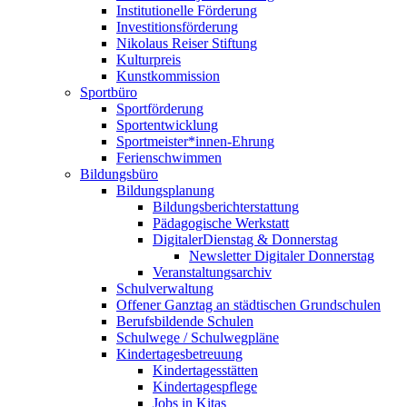
Institutionelle Förderung
Investitionsförderung
Nikolaus Reiser Stiftung
Kulturpreis
Kunstkommission
Sportbüro
Sportförderung
Sportentwicklung
Sportmeister*innen-Ehrung
Ferienschwimmen
Bildungsbüro
Bildungsplanung
Bildungsberichterstattung
Pädagogische Werkstatt
DigitalerDienstag & Donnerstag
Newsletter Digitaler Donnerstag
Veranstaltungsarchiv
Schulverwaltung
Offener Ganztag an städtischen Grundschulen
Berufsbildende Schulen
Schulwege / Schulwegpläne
Kindertagesbetreuung
Kindertagesstätten
Kindertagespflege
Jobs in Kitas