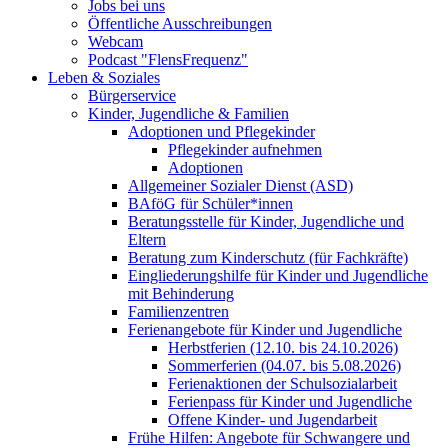
Jobs bei uns
Öffentliche Ausschreibungen
Webcam
Podcast "FlensFrequenz"
Leben & Soziales
Bürgerservice
Kinder, Jugendliche & Familien
Adoptionen und Pflegekinder
Pflegekinder aufnehmen
Adoptionen
Allgemeiner Sozialer Dienst (ASD)
BAföG für Schüler*innen
Beratungsstelle für Kinder, Jugendliche und
Eltern
Beratung zum Kinderschutz (für Fachkräfte)
Eingliederungshilfe für Kinder und Jugendliche
mit Behinderung
Familienzentren
Ferienangebote für Kinder und Jugendliche
Herbstferien (12.10. bis 24.10.2026)
Sommerferien (04.07. bis 5.08.2026)
Ferienaktionen der Schulsozialarbeit
Ferienpass für Kinder und Jugendliche
Offene Kinder- und Jugendarbeit
Frühe Hilfen: Angebote für Schwangere und