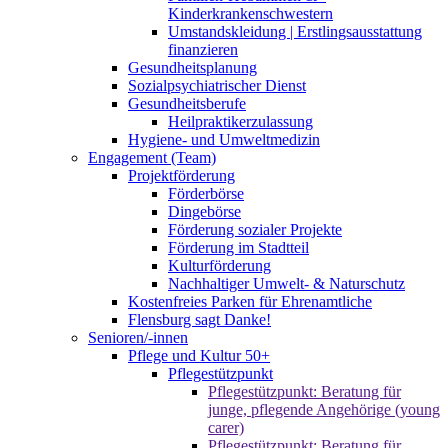
Kinderkrankenschwestern
Umstandskleidung | Erstlingsausstattung
finanzieren
Gesundheitsplanung
Sozialpsychiatrischer Dienst
Gesundheitsberufe
Heilpraktikerzulassung
Hygiene- und Umweltmedizin
Engagement (Team)
Projektförderung
Förderbörse
Dingebörse
Förderung sozialer Projekte
Förderung im Stadtteil
Kulturförderung
Nachhaltiger Umwelt- & Naturschutz
Kostenfreies Parken für Ehrenamtliche
Flensburg sagt Danke!
Senioren/-innen
Pflege und Kultur 50+
Pflegestützpunkt
Pflegestützpunkt: Beratung für
junge, pflegende Angehörige (young
carer)
Pflegestützpunkt: Beratung für