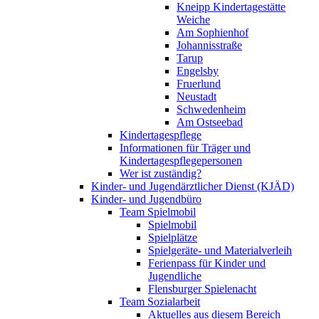
Kneipp Kindertagestätte
Weiche
Am Sophienhof
Johannisstraße
Tarup
Engelsby
Fruerlund
Neustadt
Schwedenheim
Am Ostseebad
Kindertagespflege
Informationen für Träger und
Kindertagespflegepersonen
Wer ist zuständig?
Kinder- und Jugendärztlicher Dienst (KJÄD)
Kinder- und Jugendbüro
Team Spielmobil
Spielmobil
Spielplätze
Spielgeräte- und Materialverleih
Ferienpass für Kinder und
Jugendliche
Flensburger Spielenacht
Team Sozialarbeit
Aktuelles aus diesem Bereich