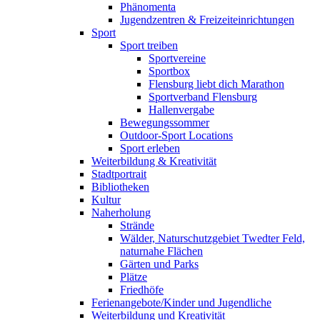
Phänomenta
Jugendzentren & Freizeiteinrichtungen
Sport
Sport treiben
Sportvereine
Sportbox
Flensburg liebt dich Marathon
Sportverband Flensburg
Hallenvergabe
Bewegungssommer
Outdoor-Sport Locations
Sport erleben
Weiterbildung & Kreativität
Stadtportrait
Bibliotheken
Kultur
Naherholung
Strände
Wälder, Naturschutzgebiet Twedter Feld,
naturnahe Flächen
Gärten und Parks
Plätze
Friedhöfe
Ferienangebote/Kinder und Jugendliche
Weiterbildung und Kreativität