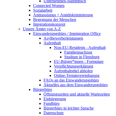
Unternehmen-Stammtisch
Connected Women
Sozialarbeit
Antirassismus + Antidiskriminierung
Begegnung der Menschen
Integrationskonzept
Unsere Ämter von A-Z
Einwanderungsbüro / Immigration Office
Asylbewerberleistungen
Aufenthalt
Non-EU-Residents - Aufenthalt
Familiennachzug
Studium in Flensburg
EU-Bürger*innen - Formulare
Verpflichtungserklärung
Aufenthaltstitel abholen
Online-Terminvereinbarung
FAQs an das Einwanderungsbüro
Aktuelles aus dem Einwanderungsbüro
Bürgerbüro
Öffnungszeiten und aktuelle Wartezeiten
Einbürgerung
Fundbüro
Bürgerbüro in leichter Sprache
Datenschutz