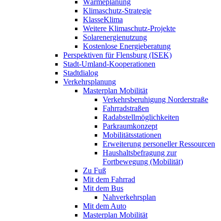
Wärmeplanung
Klimaschutz-Strategie
KlasseKlima
Weitere Klimaschutz-Projekte
Solarenergienutzung
Kostenlose Energieberatung
Perspektiven für Flensburg (ISEK)
Stadt-Umland-Kooperationen
Stadtdialog
Verkehrsplanung
Masterplan Mobilität
Verkehrsberuhigung Norderstraße
Fahrradstraßen
Radabstellmöglichkeiten
Parkraumkonzept
Mobilitätsstationen
Erweiterung personeller Ressourcen
Haushaltsbefragung zur
Fortbewegung (Mobilität)
Zu Fuß
Mit dem Fahrrad
Mit dem Bus
Nahverkehrsplan
Mit dem Auto
Masterplan Mobilität