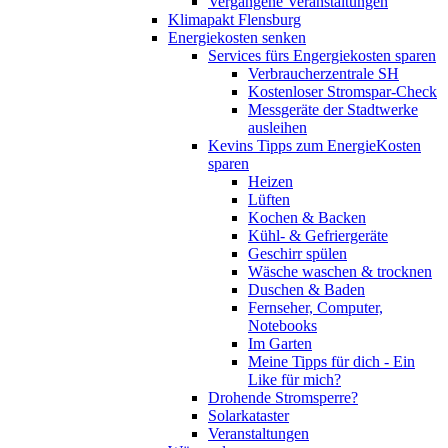
Vergangene Veranstaltungen
Klimapakt Flensburg
Energiekosten senken
Services fürs Engergiekosten sparen
Verbraucherzentrale SH
Kostenloser Stromspar-Check
Messgeräte der Stadtwerke
ausleihen
Kevins Tipps zum EnergieKosten
sparen
Heizen
Lüften
Kochen & Backen
Kühl- & Gefriergeräte
Geschirr spülen
Wäsche waschen & trocknen
Duschen & Baden
Fernseher, Computer,
Notebooks
Im Garten
Meine Tipps für dich - Ein
Like für mich?
Drohende Stromsperre?
Solarkataster
Veranstaltungen