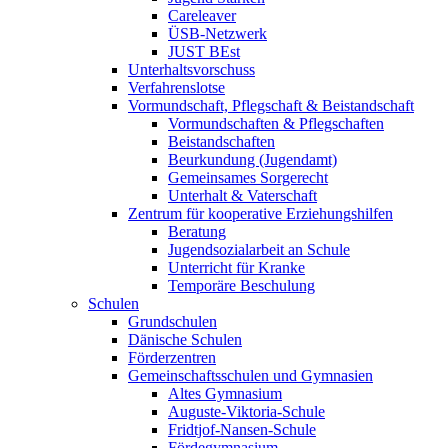
Careleaver
ÜSB-Netzwerk
JUST BEst
Unterhaltsvorschuss
Verfahrenslotse
Vormundschaft, Pflegschaft & Beistandschaft
Vormundschaften & Pflegschaften
Beistandschaften
Beurkundung (Jugendamt)
Gemeinsames Sorgerecht
Unterhalt & Vaterschaft
Zentrum für kooperative Erziehungshilfen
Beratung
Jugendsozialarbeit an Schule
Unterricht für Kranke
Temporäre Beschulung
Schulen
Grundschulen
Dänische Schulen
Förderzentren
Gemeinschaftsschulen und Gymnasien
Altes Gymnasium
Auguste-Viktoria-Schule
Fridtjof-Nansen-Schule
Fördegymnasium