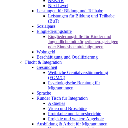
BERAB
Next Level
Leistungen für Bildung und Teilhabe
Leistungen für Bildung und Teilhabe
(BuT)
Sozialpass
Eingliederungshilfe
Eingliederungshilfe für Kinder und
Jugendliche mit körperlichen, geistigen
oder Sinnesbeeinträchtigungen
Wohngeld
Beschäftigung und Qualifizierung
Flucht & Integration
Gesundheit
Weibliche Genitalverstümmelung
(FGM/C)
Psychologische Beratung für
Migrant:innen
Sprache
Runder Tisch für Integration
Aktuelles
Video und Broschüre
Protokolle und Jahresberichte
Projekte und weitere Angebote
Ausbildung & Arbeit für Migrant:innen