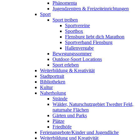
Phänomenta
Jugendzentren & Freizeiteinrichtungen
Sport
Sport treiben
Sportvereine
Sportbox
Flensburg liebt dich Marathon
Sportverband Flensburg
Hallenvergabe
Bewegungssommer
Outdoor-Sport Locations
Sport erleben
Weiterbildung & Kreativität
Stadtportrait
Bibliotheken
Kultur
Naherholung
Strände
Wälder, Naturschutzgebiet Twedter Feld,
naturnahe Flächen
Gärten und Parks
Plätze
Friedhöfe
Ferienangebote/Kinder und Jugendliche
Weiterbildung und Kreativität