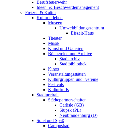
Berufsfeuerwehr
Ideen- & Beschwerdemanagement
Freizeit & Kultur
Kultur erleben
Museen
Umweltbildungszentrum
Eiszeit-Haus
Theater
Musik
Kunst und Galerien
Büchereien und Archive
Stadtarchiv
Stadtbibliothek
Kinos
Veranstaltungsstätten
Kulturgruppen und -vereine
Festivals
Kulturtreffs
Stadtportrait
Städtepartnerschaften
Carlisle (GB)
Slupsk (PL)
Neubrandenburg (D)
Spiel und Spaß
Campusbad