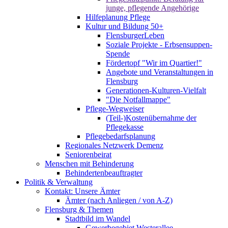
junge, pflegende Angehörige
Hilfeplanung Pflege
Kultur und Bildung 50+
FlensburgerLeben
Soziale Projekte - Erbsensuppen-
Spende
Fördertopf "Wir im Quartier!"
Angebote und Veranstaltungen in
Flensburg
Generationen-Kulturen-Vielfalt
"Die Notfallmappe"
Pflege-Wegweiser
(Teil-)Kostenübernahme der
Pflegekasse
Pflegebedarfsplanung
Regionales Netzwerk Demenz
Seniorenbeirat
Menschen mit Behinderung
Behindertenbeauftragter
Politik & Verwaltung
Kontakt: Unsere Ämter
Ämter (nach Anliegen / von A-Z)
Flensburg & Themen
Stadtbild im Wandel
Gewerbegebiet Westerallee