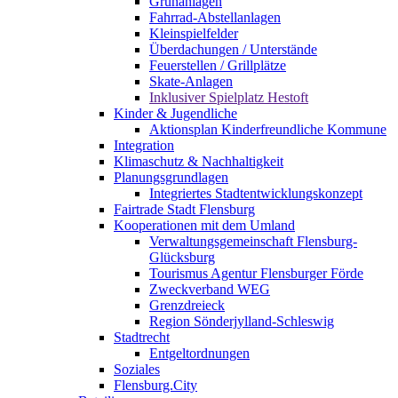
Grünanlagen
Fahrrad-Abstellanlagen
Kleinspielfelder
Überdachungen / Unterstände
Feuerstellen / Grillplätze
Skate-Anlagen
Inklusiver Spielplatz Hestoft
Kinder & Jugendliche
Aktionsplan Kinderfreundliche Kommune
Integration
Klimaschutz & Nachhaltigkeit
Planungsgrundlagen
Integriertes Stadtentwicklungskonzept
Fairtrade Stadt Flensburg
Kooperationen mit dem Umland
Verwaltungsgemeinschaft Flensburg-
Glücksburg
Tourismus Agentur Flensburger Förde
Zweckverband WEG
Grenzdreieck
Region Sönderjylland-Schleswig
Stadtrecht
Entgeltordnungen
Soziales
Flensburg.City