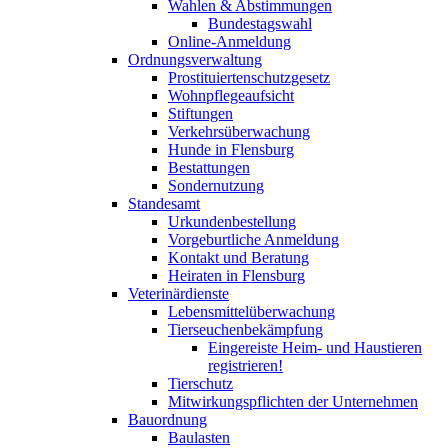
Wahlen & Abstimmungen
Bundestagswahl
Online-Anmeldung
Ordnungsverwaltung
Prostituiertenschutzgesetz
Wohnpflegeaufsicht
Stiftungen
Verkehrsüberwachung
Hunde in Flensburg
Bestattungen
Sondernutzung
Standesamt
Urkundenbestellung
Vorgeburtliche Anmeldung
Kontakt und Beratung
Heiraten in Flensburg
Veterinärdienste
Lebensmittelüberwachung
Tierseuchenbekämpfung
Eingereiste Heim- und Haustieren
registrieren!
Tierschutz
Mitwirkungspflichten der Unternehmen
Bauordnung
Baulasten