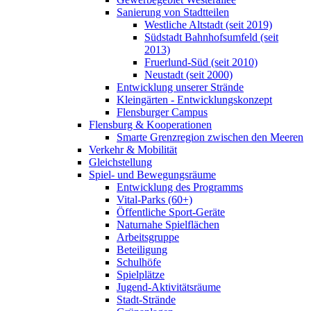
Sanierung von Stadtteilen
Westliche Altstadt (seit 2019)
Südstadt Bahnhofsumfeld (seit
2013)
Fruerlund-Süd (seit 2010)
Neustadt (seit 2000)
Entwicklung unserer Strände
Kleingärten - Entwicklungskonzept
Flensburger Campus
Flensburg & Kooperationen
Smarte Grenzregion zwischen den Meeren
Verkehr & Mobilität
Gleichstellung
Spiel- und Bewegungsräume
Entwicklung des Programms
Vital-Parks (60+)
Öffentliche Sport-Geräte
Naturnahe Spielflächen
Arbeitsgruppe
Beteiligung
Schulhöfe
Spielplätze
Jugend-Aktivitätsräume
Stadt-Strände