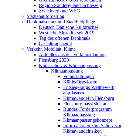
Region Sønderjylland-Schleswig
Zweckverband WEG
Städtebauförderung
Denkmalschutz und Stadtbildpflege
Deutsch-Dänische Kulturachse
Westliche Altstadt - seit 2019
Tag des offenen Denkmals
Gestaltungsbeirat
Verkehr, Mobilität, Klima
Aktuelles aus der Verkehrsplanung
Flensburg 2030+
Klimaschutz & Klimaanpassung
Klimaanpassung
Veranstaltungen
Kühle-Orte-Karte
Entsiegelungs-Wettbewerb
abpflastern!
Klimawandel in Flensburg
Flensburg passt sich an
Bundes-Förderprogramm
Klimaanpassung
Klimaanpassungskonzept
Informationen zum Schutz vor
Klimawandelrisiken