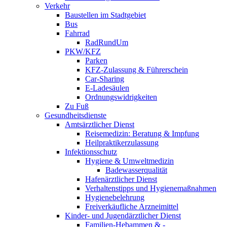
Verkehr
Baustellen im Stadtgebiet
Bus
Fahrrad
RadRundUm
PKW/KFZ
Parken
KFZ-Zulassung & Führerschein
Car-Sharing
E-Ladesäulen
Ordnungswidrigkeiten
Zu Fuß
Gesundheitsdienste
Amtsärztlicher Dienst
Reisemedizin: Beratung & Impfung
Heilpraktikerzulassung
Infektionsschutz
Hygiene & Umweltmedizin
Badewasserqualität
Hafenärztlicher Dienst
Verhaltenstipps und Hygienemaßnahmen
Hygienebelehrung
Freiverkäufliche Arzneimittel
Kinder- und Jugendärztlicher Dienst
Familien-Hebammen & -