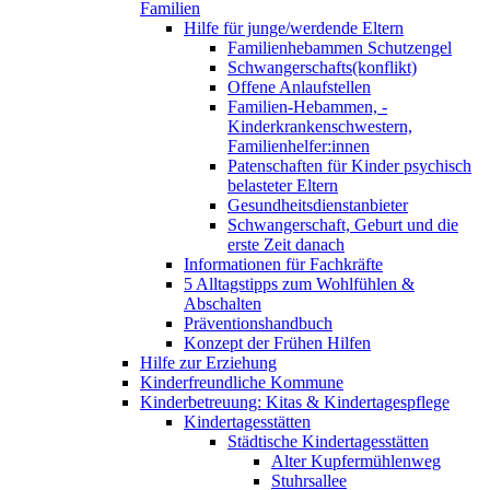
Familien
Hilfe für junge/werdende Eltern
Familienhebammen Schutzengel
Schwangerschafts(konflikt)
Offene Anlaufstellen
Familien-Hebammen, -
Kinderkrankenschwestern,
Familienhelfer:innen
Patenschaften für Kinder psychisch
belasteter Eltern
Gesundheitsdienstanbieter
Schwangerschaft, Geburt und die
erste Zeit danach
Informationen für Fachkräfte
5 Alltagstipps zum Wohlfühlen &
Abschalten
Präventionshandbuch
Konzept der Frühen Hilfen
Hilfe zur Erziehung
Kinderfreundliche Kommune
Kinderbetreuung: Kitas & Kindertagespflege
Kindertagesstätten
Städtische Kindertagesstätten
Alter Kupfermühlenweg
Stuhrsallee