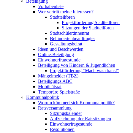
Beteiligung
Vorhabenliste
Wer vertritt meine Interessen?
Stadtteilforen
Projektförderung Stadtteilforen
Sitzungen der Stadtteilforen
Stadtschüler:innenrat
Behindertenbeauftragter
Gestaltungsbeirat
Ideen und Beschwerden
Online-Beteiligung
Einwohnerfragestunde
Beteiligung von Kindern & Jugendlichen
Projektförderung "Mach was draus!"
Mängelmelder (TBZ)
Beteiligungs ABC
Mobilitätsrat
Temporäre Spielstraße
Kommunalpolitik
Worum kümmert sich Kommunalpolitik?
Ratsversammlung
Sitzungskalender
Aufzeichnung der Ratssitzungen
Einwohnerfragestunde
Resolutionen