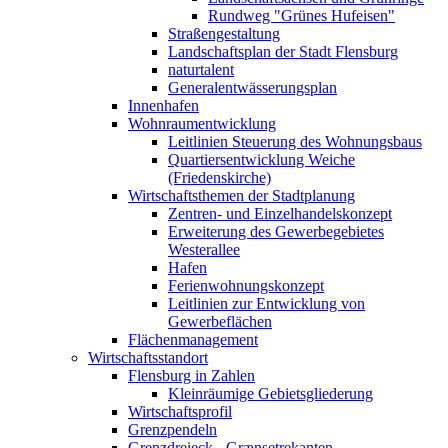
Rundweg "Grünes Hufeisen"
Straßengestaltung
Landschaftsplan der Stadt Flensburg
naturtalent
Generalentwässerungsplan
Innenhafen
Wohnraumentwicklung
Leitlinien Steuerung des Wohnungsbaus
Quartiersentwicklung Weiche
(Friedenskirche)
Wirtschaftsthemen der Stadtplanung
Zentren- und Einzelhandelskonzept
Erweiterung des Gewerbegebietes
Westerallee
Hafen
Ferienwohnungskonzept
Leitlinien zur Entwicklung von
Gewerbeflächen
Flächenmanagement
Wirtschaftsstandort
Flensburg in Zahlen
Kleinräumige Gebietsgliederung
Wirtschaftsprofil
Grenzpendeln
Grenzdreieck - Grænsetrekanten