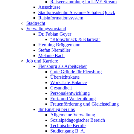
Ratsversammlung im LIVE Stream
Ausschüsse
Stadtpräsidentin Susanne Schäfer-Quäck
Ratsinformationssystem
Stadtrecht
Verwaltungsvorstand
Dr. Fabian Geyer
"Klönschnack & Klartext"
Henning Brüggemann
Stefan Niemöller
Melanie Bach
Job und Karriere
Flensburg als Arbeitgeber
Gute Gründe für Flensburg
Übersichtskarte
Work-Life-Balance
Gesundheit
Personalentwicklung
Fort- und Weiterbildung
Frauenförderung und Gleichstellung
Ihr Einstieg bei uns
Allgemeine Verwaltung
Sozialpädagogischer Bereich
Technische Berufe
Studiengang B. A.