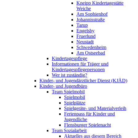
Kneipp Kindertagestätte
Weiche
Am Sophienhof
Johannisstraße
Tarup
Engelsby
Fruerlund
Neustadt
Schwedenheim
Am Ostseebad
Kindertagespflege
Informationen für Träger und
Kindertagespflegepersonen
Wer ist zuständig?
Kinder- und Jugendärztlicher Dienst (KJÄD)
Kinder- und Jugendbüro
Team Spielmobil
Spielmobil
Spielplätze
Spielgeräte- und Materialverleih
Ferienpass für Kinder und
Jugendliche
Flensburger Spielenacht
Team Sozialarbeit
Aktuelles aus diesem Bereich