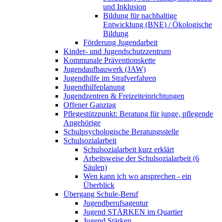
und Inklusion
Bildung für nachhaltige
Entwicklung (BNE) / Ökologische
Bildung
Förderung Jugendarbeit
Kinder- und Jugendschutzzentrum
Kommunale Präventionskette
Jugendaufbauwerk (JAW)
Jugendhilfe im Strafverfahren
Jugendhilfeplanung
Jugendzentren & Freizeiteinrichtungen
Offener Ganztag
Pflegestützpunkt: Beratung für junge, pflegende
Angehörige
Schulpsychologische Beratungsstelle
Schulsozialarbeit
Schulsozialarbeit kurz erklärt
Arbeitsweise der Schulsozialarbeit (6
Säulen)
Wen kann ich wo ansprechen - ein
Überblick
Übergang Schule-Beruf
Jugendberufsagentur
Jugend STÄRKEN im Quartier
Jugend Stärken