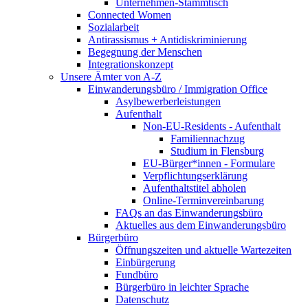
Unternehmen-Stammtisch
Connected Women
Sozialarbeit
Antirassismus + Antidiskriminierung
Begegnung der Menschen
Integrationskonzept
Unsere Ämter von A-Z
Einwanderungsbüro / Immigration Office
Asylbewerberleistungen
Aufenthalt
Non-EU-Residents - Aufenthalt
Familiennachzug
Studium in Flensburg
EU-Bürger*innen - Formulare
Verpflichtungserklärung
Aufenthaltstitel abholen
Online-Terminvereinbarung
FAQs an das Einwanderungsbüro
Aktuelles aus dem Einwanderungsbüro
Bürgerbüro
Öffnungszeiten und aktuelle Wartezeiten
Einbürgerung
Fundbüro
Bürgerbüro in leichter Sprache
Datenschutz