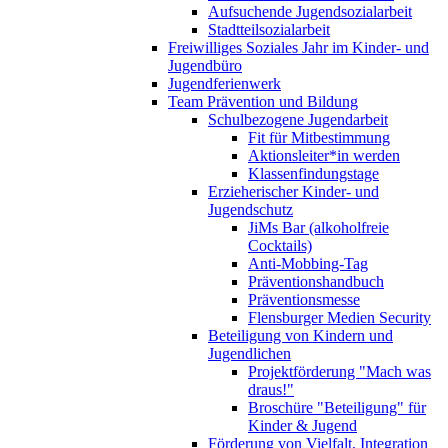
Aufsuchende Jugendsozialarbeit
Stadtteilsozialarbeit
Freiwilliges Soziales Jahr im Kinder- und
Jugendbüro
Jugendferienwerk
Team Prävention und Bildung
Schulbezogene Jugendarbeit
Fit für Mitbestimmung
Aktionsleiter*in werden
Klassenfindungstage
Erzieherischer Kinder- und
Jugendschutz
JiMs Bar (alkoholfreie
Cocktails)
Anti-Mobbing-Tag
Präventionshandbuch
Präventionsmesse
Flensburger Medien Security
Beteiligung von Kindern und
Jugendlichen
Projektförderung "Mach was
draus!"
Broschüre "Beteiligung" für
Kinder & Jugend
Förderung von Vielfalt, Integration