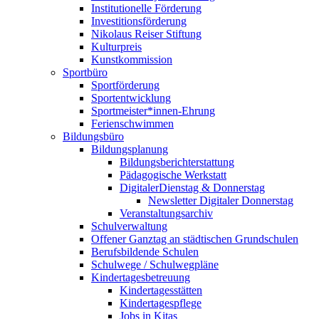
Institutionelle Förderung
Investitionsförderung
Nikolaus Reiser Stiftung
Kulturpreis
Kunstkommission
Sportbüro
Sportförderung
Sportentwicklung
Sportmeister*innen-Ehrung
Ferienschwimmen
Bildungsbüro
Bildungsplanung
Bildungsberichterstattung
Pädagogische Werkstatt
DigitalerDienstag & Donnerstag
Newsletter Digitaler Donnerstag
Veranstaltungsarchiv
Schulverwaltung
Offener Ganztag an städtischen Grundschulen
Berufsbildende Schulen
Schulwege / Schulwegpläne
Kindertagesbetreuung
Kindertagesstätten
Kindertagespflege
Jobs in Kitas