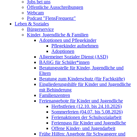
Jobs bei uns
Öffentliche Ausschreibungen
Webcam
Podcast "FlensFrequenz"
Leben & Soziales
Bürgerservice
Kinder, Jugendliche & Familien
Adoptionen und Pflegekinder
Pflegekinder aufnehmen
Adoptionen
Allgemeiner Sozialer Dienst (ASD)
BAföG für Schüler*innen
Beratungsstelle für Kinder, Jugendliche und
Eltern
Beratung zum Kinderschutz (für Fachkräfte)
Eingliederungshilfe für Kinder und Jugendliche
mit Behinderung
Familienzentren
Ferienangebote für Kinder und Jugendliche
Herbstferien (12.10. bis 24.10.2026)
Sommerferien (04.07. bis 5.08.2026)
Ferienaktionen der Schulsozialarbeit
Ferienpass für Kinder und Jugendliche
Offene Kinder- und Jugendarbeit
Frühe Hilfen: Angebote für Schwangere und