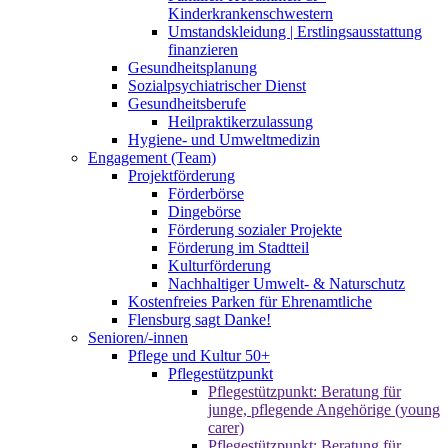
Kinderkrankenschwestern
Umstandskleidung | Erstlingsausstattung
finanzieren
Gesundheitsplanung
Sozialpsychiatrischer Dienst
Gesundheitsberufe
Heilpraktikerzulassung
Hygiene- und Umweltmedizin
Engagement (Team)
Projektförderung
Förderbörse
Dingebörse
Förderung sozialer Projekte
Förderung im Stadtteil
Kulturförderung
Nachhaltiger Umwelt- & Naturschutz
Kostenfreies Parken für Ehrenamtliche
Flensburg sagt Danke!
Senioren/-innen
Pflege und Kultur 50+
Pflegestützpunkt
Pflegestützpunkt: Beratung für
junge, pflegende Angehörige (young
carer)
Pflegestützpunkt: Beratung für