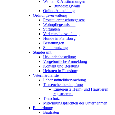
Wahlen & Abstimmungen
Bundestagswahl
Online-Anmeldung
Ordnungsverwaltung
Prostituiertenschutzgesetz
Wohnpflegeaufsicht
Stiftungen
Verkehrsüberwachung
Hunde in Flensburg
Bestattungen
Sondernutzung
Standesamt
Urkundenbestellung
Vorgeburtliche Anmeldung
Kontakt und Beratung
Heiraten in Flensburg
Veterinärdienste
Lebensmittelüberwachung
Tierseuchenbekämpfung
Eingereiste Heim- und Haustieren
registrieren!
Tierschutz
Mitwirkungspflichten der Unternehmen
Bauordnung
Baulasten