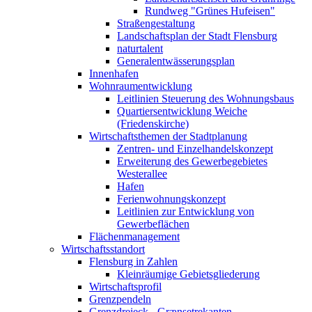
Rundweg "Grünes Hufeisen"
Straßengestaltung
Landschaftsplan der Stadt Flensburg
naturtalent
Generalentwässerungsplan
Innenhafen
Wohnraumentwicklung
Leitlinien Steuerung des Wohnungsbaus
Quartiersentwicklung Weiche
(Friedenskirche)
Wirtschaftsthemen der Stadtplanung
Zentren- und Einzelhandelskonzept
Erweiterung des Gewerbegebietes
Westerallee
Hafen
Ferienwohnungskonzept
Leitlinien zur Entwicklung von
Gewerbeflächen
Flächenmanagement
Wirtschaftsstandort
Flensburg in Zahlen
Kleinräumige Gebietsgliederung
Wirtschaftsprofil
Grenzpendeln
Grenzdreieck - Grænsetrekanten