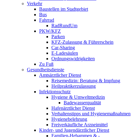
Verkehr
Baustellen im Stadtgebiet
Bus
Fahrrad
RadRundUm
PKW/KFZ
Parken
KFZ-Zulassung & Führerschein
Car-Sharing
E-Ladesäulen
Ordnungswidrigkeiten
Zu Fuß
Gesundheitsdienste
Amtsärztlicher Dienst
Reisemedizin: Beratung & Impfung
Heilpraktikerzulassung
Infektionsschutz
Hygiene & Umweltmedizin
Badewasserqualität
Hafenärztlicher Dienst
Verhaltenstipps und Hygienemaßnahmen
Hygienebelehrung
Freiverkäufliche Arzneimittel
Kinder- und Jugendärztlicher Dienst
Familien-Hebammen & -