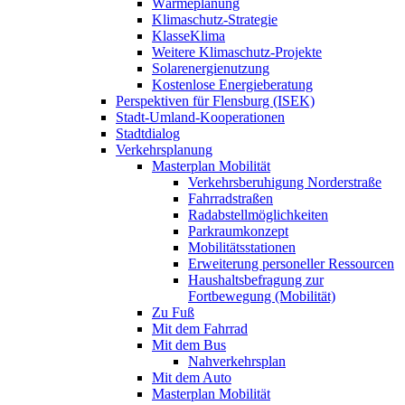
Wärmeplanung
Klimaschutz-Strategie
KlasseKlima
Weitere Klimaschutz-Projekte
Solarenergienutzung
Kostenlose Energieberatung
Perspektiven für Flensburg (ISEK)
Stadt-Umland-Kooperationen
Stadtdialog
Verkehrsplanung
Masterplan Mobilität
Verkehrsberuhigung Norderstraße
Fahrradstraßen
Radabstellmöglichkeiten
Parkraumkonzept
Mobilitätsstationen
Erweiterung personeller Ressourcen
Haushaltsbefragung zur
Fortbewegung (Mobilität)
Zu Fuß
Mit dem Fahrrad
Mit dem Bus
Nahverkehrsplan
Mit dem Auto
Masterplan Mobilität