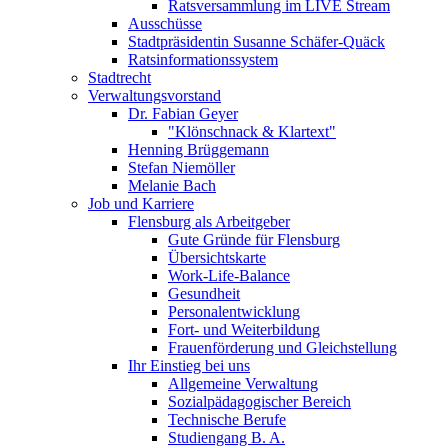
Ratsversammlung im LIVE Stream
Ausschüsse
Stadtpräsidentin Susanne Schäfer-Quäck
Ratsinformationssystem
Stadtrecht
Verwaltungsvorstand
Dr. Fabian Geyer
"Klönschnack & Klartext"
Henning Brüggemann
Stefan Niemöller
Melanie Bach
Job und Karriere
Flensburg als Arbeitgeber
Gute Gründe für Flensburg
Übersichtskarte
Work-Life-Balance
Gesundheit
Personalentwicklung
Fort- und Weiterbildung
Frauenförderung und Gleichstellung
Ihr Einstieg bei uns
Allgemeine Verwaltung
Sozialpädagogischer Bereich
Technische Berufe
Studiengang B. A.