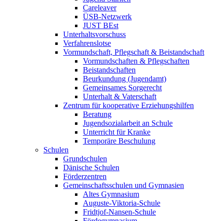
Careleaver
ÜSB-Netzwerk
JUST BEst
Unterhaltsvorschuss
Verfahrenslotse
Vormundschaft, Pflegschaft & Beistandschaft
Vormundschaften & Pflegschaften
Beistandschaften
Beurkundung (Jugendamt)
Gemeinsames Sorgerecht
Unterhalt & Vaterschaft
Zentrum für kooperative Erziehungshilfen
Beratung
Jugendsozialarbeit an Schule
Unterricht für Kranke
Temporäre Beschulung
Schulen
Grundschulen
Dänische Schulen
Förderzentren
Gemeinschaftsschulen und Gymnasien
Altes Gymnasium
Auguste-Viktoria-Schule
Fridtjof-Nansen-Schule
Fördegymnasium