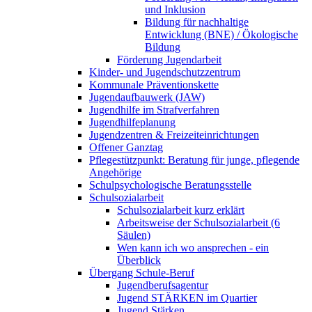
und Inklusion
Bildung für nachhaltige
Entwicklung (BNE) / Ökologische
Bildung
Förderung Jugendarbeit
Kinder- und Jugendschutzzentrum
Kommunale Präventionskette
Jugendaufbauwerk (JAW)
Jugendhilfe im Strafverfahren
Jugendhilfeplanung
Jugendzentren & Freizeiteinrichtungen
Offener Ganztag
Pflegestützpunkt: Beratung für junge, pflegende
Angehörige
Schulpsychologische Beratungsstelle
Schulsozialarbeit
Schulsozialarbeit kurz erklärt
Arbeitsweise der Schulsozialarbeit (6
Säulen)
Wen kann ich wo ansprechen - ein
Überblick
Übergang Schule-Beruf
Jugendberufsagentur
Jugend STÄRKEN im Quartier
Jugend Stärken