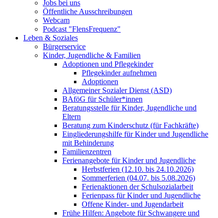
Jobs bei uns
Öffentliche Ausschreibungen
Webcam
Podcast "FlensFrequenz"
Leben & Soziales
Bürgerservice
Kinder, Jugendliche & Familien
Adoptionen und Pflegekinder
Pflegekinder aufnehmen
Adoptionen
Allgemeiner Sozialer Dienst (ASD)
BAföG für Schüler*innen
Beratungsstelle für Kinder, Jugendliche und
Eltern
Beratung zum Kinderschutz (für Fachkräfte)
Eingliederungshilfe für Kinder und Jugendliche
mit Behinderung
Familienzentren
Ferienangebote für Kinder und Jugendliche
Herbstferien (12.10. bis 24.10.2026)
Sommerferien (04.07. bis 5.08.2026)
Ferienaktionen der Schulsozialarbeit
Ferienpass für Kinder und Jugendliche
Offene Kinder- und Jugendarbeit
Frühe Hilfen: Angebote für Schwangere und