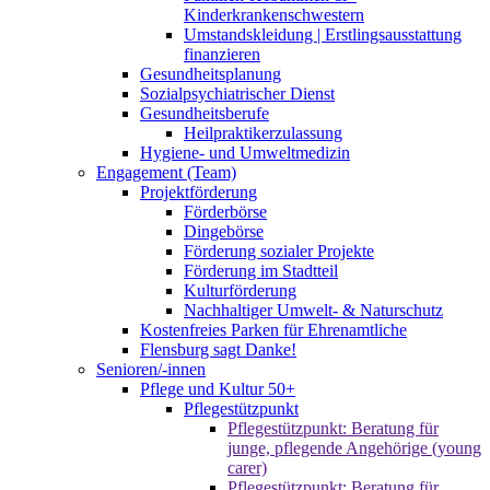
Kinderkrankenschwestern
Umstandskleidung | Erstlingsausstattung
finanzieren
Gesundheitsplanung
Sozialpsychiatrischer Dienst
Gesundheitsberufe
Heilpraktikerzulassung
Hygiene- und Umweltmedizin
Engagement (Team)
Projektförderung
Förderbörse
Dingebörse
Förderung sozialer Projekte
Förderung im Stadtteil
Kulturförderung
Nachhaltiger Umwelt- & Naturschutz
Kostenfreies Parken für Ehrenamtliche
Flensburg sagt Danke!
Senioren/-innen
Pflege und Kultur 50+
Pflegestützpunkt
Pflegestützpunkt: Beratung für
junge, pflegende Angehörige (young
carer)
Pflegestützpunkt: Beratung für