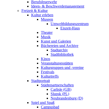
Berufsfeuerwehr
Ideen- & Beschwerdemanagement
Freizeit & Kultur
Kultur erleben
Museen
Umweltbildungszentrum
Eiszeit-Haus
Theater
Musik
Kunst und Galerien
Büchereien und Archive
Stadtarchiv
Stadtbibliothek
Kinos
Veranstaltungsstätten
Kulturgruppen und -vereine
Festivals
Kulturtreffs
Stadtportrait
Städtepartnerschaften
Carlisle (GB)
Slupsk (PL)
Neubrandenburg (D)
Spiel und Spaß
Campusbad