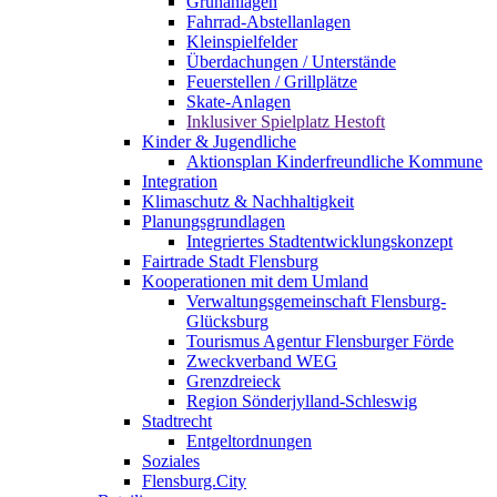
Grünanlagen
Fahrrad-Abstellanlagen
Kleinspielfelder
Überdachungen / Unterstände
Feuerstellen / Grillplätze
Skate-Anlagen
Inklusiver Spielplatz Hestoft
Kinder & Jugendliche
Aktionsplan Kinderfreundliche Kommune
Integration
Klimaschutz & Nachhaltigkeit
Planungsgrundlagen
Integriertes Stadtentwicklungskonzept
Fairtrade Stadt Flensburg
Kooperationen mit dem Umland
Verwaltungsgemeinschaft Flensburg-
Glücksburg
Tourismus Agentur Flensburger Förde
Zweckverband WEG
Grenzdreieck
Region Sönderjylland-Schleswig
Stadtrecht
Entgeltordnungen
Soziales
Flensburg.City