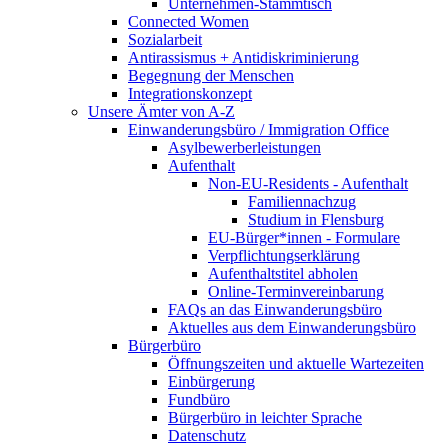
Unternehmen-Stammtisch
Connected Women
Sozialarbeit
Antirassismus + Antidiskriminierung
Begegnung der Menschen
Integrationskonzept
Unsere Ämter von A-Z
Einwanderungsbüro / Immigration Office
Asylbewerberleistungen
Aufenthalt
Non-EU-Residents - Aufenthalt
Familiennachzug
Studium in Flensburg
EU-Bürger*innen - Formulare
Verpflichtungserklärung
Aufenthaltstitel abholen
Online-Terminvereinbarung
FAQs an das Einwanderungsbüro
Aktuelles aus dem Einwanderungsbüro
Bürgerbüro
Öffnungszeiten und aktuelle Wartezeiten
Einbürgerung
Fundbüro
Bürgerbüro in leichter Sprache
Datenschutz