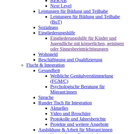
BERAB
Next Level
Leistungen für Bildung und Teilhabe
Leistungen für Bildung und Teilhabe
(BuT)
Sozialpass
Eingliederungshilfe
Eingliederungshilfe für Kinder und
Jugendliche mit körperlichen, geistigen
oder Sinnesbeeinträchtigungen
Wohngeld
Beschäftigung und Qualifizierung
Flucht & Integration
Gesundheit
Weibliche Genitalverstümmelung
(FGM/C)
Psychologische Beratung für
Migrant:innen
Sprache
Runder Tisch für Integration
Aktuelles
Video und Broschüre
Protokolle und Jahresberichte
Projekte und weitere Angebote
Ausbildung & Arbeit für Migrant:innen