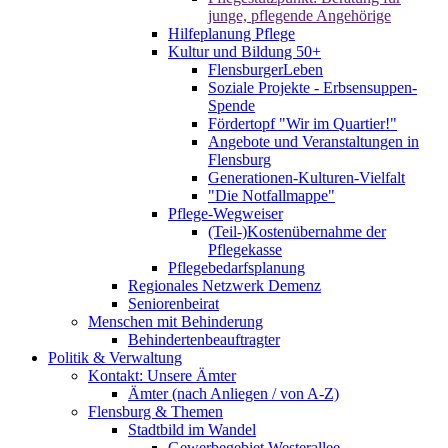
junge, pflegende Angehörige
Hilfeplanung Pflege
Kultur und Bildung 50+
FlensburgerLeben
Soziale Projekte - Erbsensuppen-
Spende
Fördertopf "Wir im Quartier!"
Angebote und Veranstaltungen in
Flensburg
Generationen-Kulturen-Vielfalt
"Die Notfallmappe"
Pflege-Wegweiser
(Teil-)Kostenübernahme der
Pflegekasse
Pflegebedarfsplanung
Regionales Netzwerk Demenz
Seniorenbeirat
Menschen mit Behinderung
Behindertenbeauftragter
Politik & Verwaltung
Kontakt: Unsere Ämter
Ämter (nach Anliegen / von A-Z)
Flensburg & Themen
Stadtbild im Wandel
Gewerbegebiet Westerallee