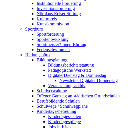
Institutionelle Förderung
Investitionsförderung
Nikolaus Reiser Stiftung
Kulturpreis
Kunstkommission
Sportbüro
Sportförderung
Sportentwicklung
Sportmeister*innen-Ehrung
Ferienschwimmen
Bildungsbüro
Bildungsplanung
Bildungsberichterstattung
Pädagogische Werkstatt
DigitalerDienstag & Donnerstag
Newsletter Digitaler Donnerstag
Veranstaltungsarchiv
Schulverwaltung
Offener Ganztag an städtischen Grundschulen
Berufsbildende Schulen
Schulwege / Schulwegpläne
Kindertagesbetreuung
Kindertagesstätten
Kindertagespflege
Jobs in Kitas