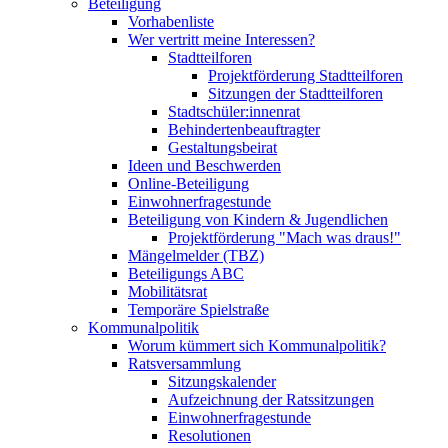
Beteiligung
Vorhabenliste
Wer vertritt meine Interessen?
Stadtteilforen
Projektförderung Stadtteilforen
Sitzungen der Stadtteilforen
Stadtschüler:innenrat
Behindertenbeauftragter
Gestaltungsbeirat
Ideen und Beschwerden
Online-Beteiligung
Einwohnerfragestunde
Beteiligung von Kindern & Jugendlichen
Projektförderung "Mach was draus!"
Mängelmelder (TBZ)
Beteiligungs ABC
Mobilitätsrat
Temporäre Spielstraße
Kommunalpolitik
Worum kümmert sich Kommunalpolitik?
Ratsversammlung
Sitzungskalender
Aufzeichnung der Ratssitzungen
Einwohnerfragestunde
Resolutionen