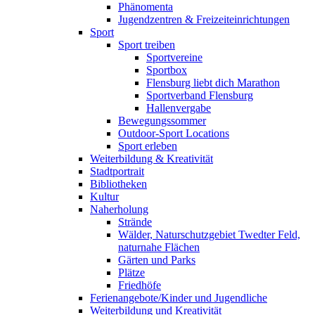
Phänomenta
Jugendzentren & Freizeiteinrichtungen
Sport
Sport treiben
Sportvereine
Sportbox
Flensburg liebt dich Marathon
Sportverband Flensburg
Hallenvergabe
Bewegungssommer
Outdoor-Sport Locations
Sport erleben
Weiterbildung & Kreativität
Stadtportrait
Bibliotheken
Kultur
Naherholung
Strände
Wälder, Naturschutzgebiet Twedter Feld,
naturnahe Flächen
Gärten und Parks
Plätze
Friedhöfe
Ferienangebote/Kinder und Jugendliche
Weiterbildung und Kreativität