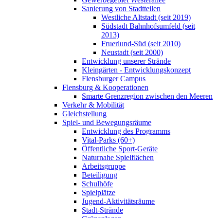
Sanierung von Stadtteilen
Westliche Altstadt (seit 2019)
Südstadt Bahnhofsumfeld (seit
2013)
Fruerlund-Süd (seit 2010)
Neustadt (seit 2000)
Entwicklung unserer Strände
Kleingärten - Entwicklungskonzept
Flensburger Campus
Flensburg & Kooperationen
Smarte Grenzregion zwischen den Meeren
Verkehr & Mobilität
Gleichstellung
Spiel- und Bewegungsräume
Entwicklung des Programms
Vital-Parks (60+)
Öffentliche Sport-Geräte
Naturnahe Spielflächen
Arbeitsgruppe
Beteiligung
Schulhöfe
Spielplätze
Jugend-Aktivitätsräume
Stadt-Strände