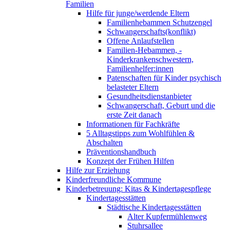
Familien
Hilfe für junge/werdende Eltern
Familienhebammen Schutzengel
Schwangerschafts(konflikt)
Offene Anlaufstellen
Familien-Hebammen, -
Kinderkrankenschwestern,
Familienhelfer:innen
Patenschaften für Kinder psychisch
belasteter Eltern
Gesundheitsdienstanbieter
Schwangerschaft, Geburt und die
erste Zeit danach
Informationen für Fachkräfte
5 Alltagstipps zum Wohlfühlen &
Abschalten
Präventionshandbuch
Konzept der Frühen Hilfen
Hilfe zur Erziehung
Kinderfreundliche Kommune
Kinderbetreuung: Kitas & Kindertagespflege
Kindertagesstätten
Städtische Kindertagesstätten
Alter Kupfermühlenweg
Stuhrsallee