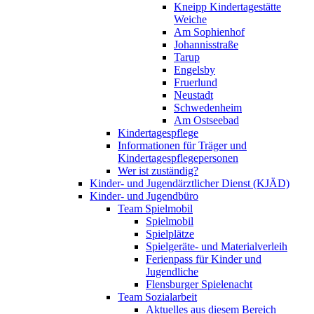
Kneipp Kindertagestätte
Weiche
Am Sophienhof
Johannisstraße
Tarup
Engelsby
Fruerlund
Neustadt
Schwedenheim
Am Ostseebad
Kindertagespflege
Informationen für Träger und
Kindertagespflegepersonen
Wer ist zuständig?
Kinder- und Jugendärztlicher Dienst (KJÄD)
Kinder- und Jugendbüro
Team Spielmobil
Spielmobil
Spielplätze
Spielgeräte- und Materialverleih
Ferienpass für Kinder und
Jugendliche
Flensburger Spielenacht
Team Sozialarbeit
Aktuelles aus diesem Bereich