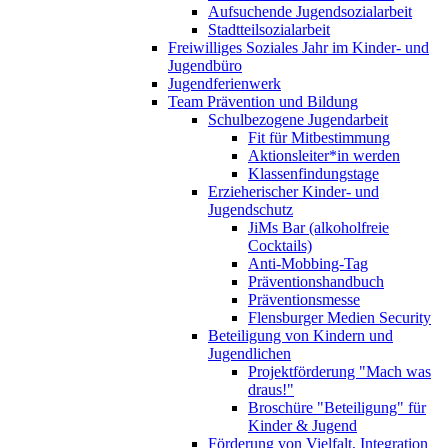
Aufsuchende Jugendsozialarbeit
Stadtteilsozialarbeit
Freiwilliges Soziales Jahr im Kinder- und
Jugendbüro
Jugendferienwerk
Team Prävention und Bildung
Schulbezogene Jugendarbeit
Fit für Mitbestimmung
Aktionsleiter*in werden
Klassenfindungstage
Erzieherischer Kinder- und
Jugendschutz
JiMs Bar (alkoholfreie
Cocktails)
Anti-Mobbing-Tag
Präventionshandbuch
Präventionsmesse
Flensburger Medien Security
Beteiligung von Kindern und
Jugendlichen
Projektförderung "Mach was
draus!"
Broschüre "Beteiligung" für
Kinder & Jugend
Förderung von Vielfalt, Integration