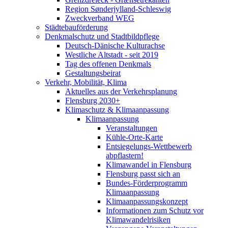
Region Sønderjylland-Schleswig
Zweckverband WEG
Städtebauförderung
Denkmalschutz und Stadtbildpflege
Deutsch-Dänische Kulturachse
Westliche Altstadt - seit 2019
Tag des offenen Denkmals
Gestaltungsbeirat
Verkehr, Mobilität, Klima
Aktuelles aus der Verkehrsplanung
Flensburg 2030+
Klimaschutz & Klimaanpassung
Klimaanpassung
Veranstaltungen
Kühle-Orte-Karte
Entsiegelungs-Wettbewerb
abpflastern!
Klimawandel in Flensburg
Flensburg passt sich an
Bundes-Förderprogramm
Klimaanpassung
Klimaanpassungskonzept
Informationen zum Schutz vor
Klimawandelrisiken