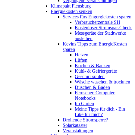
Vergangene Veranstaltungen
Klimapakt Flensburg
Energiekosten senken
Services fürs Engergiekosten sparen
Verbraucherzentrale SH
Kostenloser Stromspar-Check
Messgeräte der Stadtwerke
ausleihen
Kevins Tipps zum EnergieKosten
sparen
Heizen
Lüften
Kochen & Backen
Kühl- & Gefriergeräte
Geschirr spülen
Wäsche waschen & trocknen
Duschen & Baden
Fernseher, Computer,
Notebooks
Im Garten
Meine Tipps für dich - Ein
Like für mich?
Drohende Stromsperre?
Solarkataster
Veranstaltungen