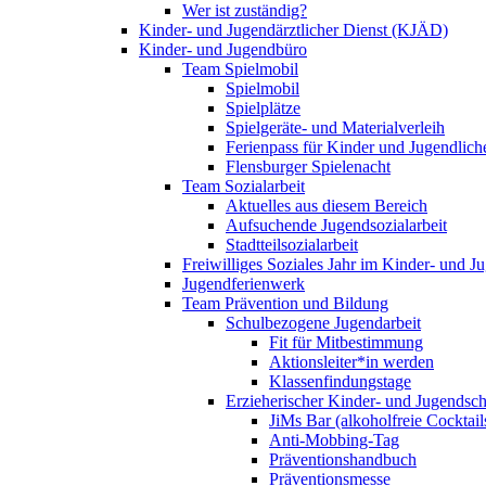
Wer ist zuständig?
Kinder- und Jugendärztlicher Dienst (KJÄD)
Kinder- und Jugendbüro
Team Spielmobil
Spielmobil
Spielplätze
Spielgeräte- und Materialverleih
Ferienpass für Kinder und Jugendlich
Flensburger Spielenacht
Team Sozialarbeit
Aktuelles aus diesem Bereich
Aufsuchende Jugendsozialarbeit
Stadtteilsozialarbeit
Freiwilliges Soziales Jahr im Kinder- und 
Jugendferienwerk
Team Prävention und Bildung
Schulbezogene Jugendarbeit
Fit für Mitbestimmung
Aktionsleiter*in werden
Klassenfindungstage
Erzieherischer Kinder- und Jugendsch
JiMs Bar (alkoholfreie Cocktail
Anti-Mobbing-Tag
Präventionshandbuch
Präventionsmesse