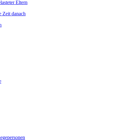
asteter Eltern
e Zeit danach
n
e
legepersonen