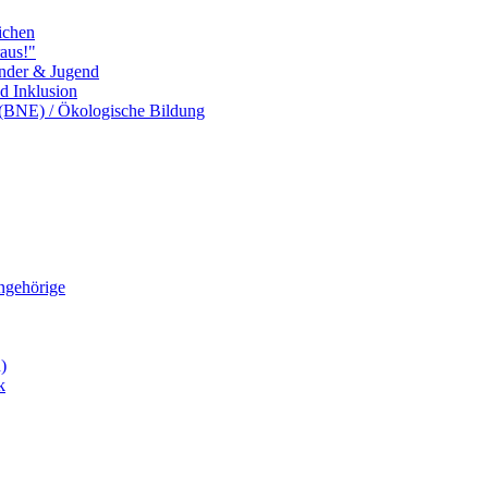
ichen
aus!"
inder & Jugend
nd Inklusion
 (BNE) / Ökologische Bildung
Angehörige
)
k