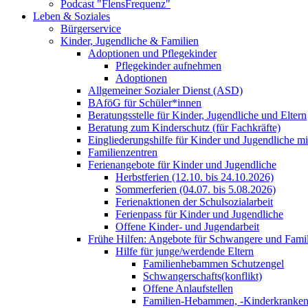
Podcast "FlensFrequenz"
Leben & Soziales
Bürgerservice
Kinder, Jugendliche & Familien
Adoptionen und Pflegekinder
Pflegekinder aufnehmen
Adoptionen
Allgemeiner Sozialer Dienst (ASD)
BAföG für Schüler*innen
Beratungsstelle für Kinder, Jugendliche und Eltern
Beratung zum Kinderschutz (für Fachkräfte)
Eingliederungshilfe für Kinder und Jugendliche m
Familienzentren
Ferienangebote für Kinder und Jugendliche
Herbstferien (12.10. bis 24.10.2026)
Sommerferien (04.07. bis 5.08.2026)
Ferienaktionen der Schulsozialarbeit
Ferienpass für Kinder und Jugendliche
Offene Kinder- und Jugendarbeit
Frühe Hilfen: Angebote für Schwangere und Fami
Hilfe für junge/werdende Eltern
Familienhebammen Schutzengel
Schwangerschafts(konflikt)
Offene Anlaufstellen
Familien-Hebammen, -Kinderkrankens