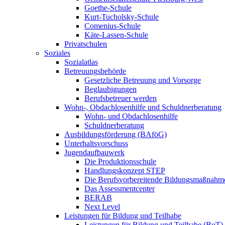
Goethe-Schule
Kurt-Tucholsky-Schule
Comenius-Schule
Käte-Lassen-Schule
Privatschulen
Soziales
Sozialatlas
Betreuungsbehörde
Gesetzliche Betreuung und Vorsorge
Beglaubigungen
Berufsbetreuer werden
Wohn-, Obdachlosenhilfe und Schuldnerberatung
Wohn- und Obdachlosenhilfe
Schuldnerberatung
Ausbildungsförderung (BAföG)
Unterhaltsvorschuss
Jugendaufbauwerk
Die Produktionsschule
Handlungskonzept STEP
Die Berufsvorbereitende Bildungsmaßnahm
Das Assessmentcenter
BERAB
Next Level
Leistungen für Bildung und Teilhabe
Leistungen für Bildung und Teilhabe (BuT)