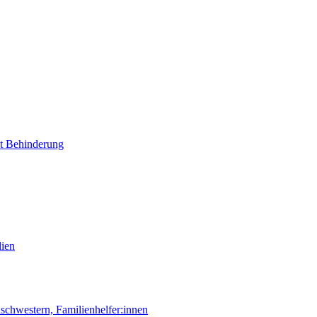
it Behinderung
lien
chwestern, Familienhelfer:innen