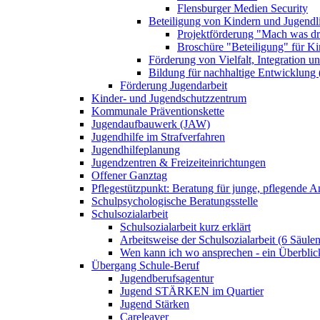
Flensburger Medien Security
Beteiligung von Kindern und Jugendl
Projektförderung "Mach was dr
Broschüre "Beteiligung" für K
Förderung von Vielfalt, Integration u
Bildung für nachhaltige Entwicklung
Förderung Jugendarbeit
Kinder- und Jugendschutzzentrum
Kommunale Präventionskette
Jugendaufbauwerk (JAW)
Jugendhilfe im Strafverfahren
Jugendhilfeplanung
Jugendzentren & Freizeiteinrichtungen
Offener Ganztag
Pflegestützpunkt: Beratung für junge, pflegende 
Schulpsychologische Beratungsstelle
Schulsozialarbeit
Schulsozialarbeit kurz erklärt
Arbeitsweise der Schulsozialarbeit (6 Säulen
Wen kann ich wo ansprechen - ein Überblic
Übergang Schule-Beruf
Jugendberufsagentur
Jugend STÄRKEN im Quartier
Jugend Stärken
Careleaver