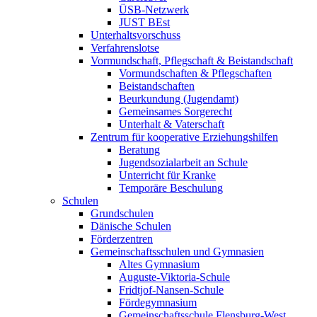
ÜSB-Netzwerk
JUST BEst
Unterhaltsvorschuss
Verfahrenslotse
Vormundschaft, Pflegschaft & Beistandschaft
Vormundschaften & Pflegschaften
Beistandschaften
Beurkundung (Jugendamt)
Gemeinsames Sorgerecht
Unterhalt & Vaterschaft
Zentrum für kooperative Erziehungshilfen
Beratung
Jugendsozialarbeit an Schule
Unterricht für Kranke
Temporäre Beschulung
Schulen
Grundschulen
Dänische Schulen
Förderzentren
Gemeinschaftsschulen und Gymnasien
Altes Gymnasium
Auguste-Viktoria-Schule
Fridtjof-Nansen-Schule
Fördegymnasium
Gemeinschaftsschule Flensburg-West