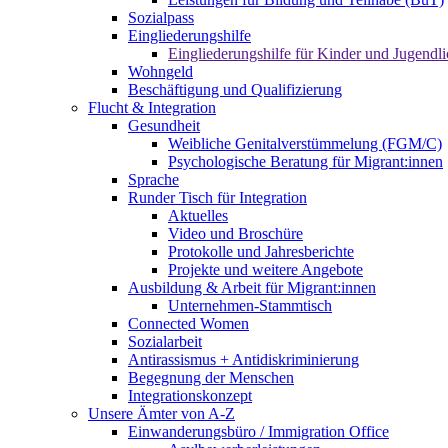
Sozialpass
Eingliederungshilfe
Eingliederungshilfe für Kinder und Jugendli
Wohngeld
Beschäftigung und Qualifizierung
Flucht & Integration
Gesundheit
Weibliche Genitalverstümmelung (FGM/C)
Psychologische Beratung für Migrant:innen
Sprache
Runder Tisch für Integration
Aktuelles
Video und Broschüre
Protokolle und Jahresberichte
Projekte und weitere Angebote
Ausbildung & Arbeit für Migrant:innen
Unternehmen-Stammtisch
Connected Women
Sozialarbeit
Antirassismus + Antidiskriminierung
Begegnung der Menschen
Integrationskonzept
Unsere Ämter von A-Z
Einwanderungsbüro / Immigration Office