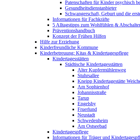
Patenschaften für Kinder psychisch bel
Gesundheitsdienstanbieter
Schwangerschaft, Geburt und die erst
Informationen für Fachkräfte
5 Alltagstipps zum Wohlfühlen & Abschalte
Präventionshandbuch
Konzept der Frühen Hilfen
Hilfe zur Erziehung
Kinderfreundliche Kommune
Kinderbetreuung: Kitas & Kindertagespflege
Kindertagesstätten
Städtische Kindertagesstätten
Alter Kupfermühlenweg
Stuhrsallee
Kneipp Kindertagestätte Weich
Am Sophienhof
Johannisstraße
Tarup
Engelsby
Fruerlund
Neustadt
Schwedenheim
Am Ostseebad
Kindertagespflege
Informationen für Träger und Kindertagespf