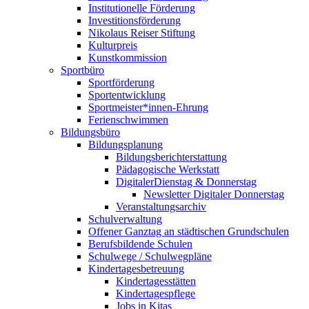
Institutionelle Förderung
Investitionsförderung
Nikolaus Reiser Stiftung
Kulturpreis
Kunstkommission
Sportbüro
Sportförderung
Sportentwicklung
Sportmeister*innen-Ehrung
Ferienschwimmen
Bildungsbüro
Bildungsplanung
Bildungsberichterstattung
Pädagogische Werkstatt
DigitalerDienstag & Donnerstag
Newsletter Digitaler Donnerstag
Veranstaltungsarchiv
Schulverwaltung
Offener Ganztag an städtischen Grundschulen
Berufsbildende Schulen
Schulwege / Schulwegpläne
Kindertagesbetreuung
Kindertagesstätten
Kindertagespflege
Jobs in Kitas