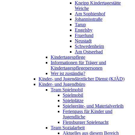
Kneipp Kindertagestätte
Weiche
Am Sophienhof
Johannisstraße
Tarup
Engelsby
Fruerlund
Neustadt
Schwedenheim
Am Ostseebad
Kindertagespflege
Informationen für Träger und
Kindertagespflegepersonen
Wer ist zuständig?
Kinder- und Jugendärztlicher Dienst (KJÄD)
Kinder- und Jugendbüro
Team Spielmobil
Spielmobil
Spielplätze
Spielgeräte- und Materialverleih
Ferienpass für Kinder und
Jugendliche
Flensburger Spielenacht
Team Sozialarbeit
Aktuelles aus diesem Bereich