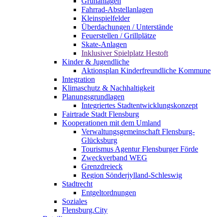
Grünanlagen
Fahrrad-Abstellanlagen
Kleinspielfelder
Überdachungen / Unterstände
Feuerstellen / Grillplätze
Skate-Anlagen
Inklusiver Spielplatz Hestoft
Kinder & Jugendliche
Aktionsplan Kinderfreundliche Kommune
Integration
Klimaschutz & Nachhaltigkeit
Planungsgrundlagen
Integriertes Stadtentwicklungskonzept
Fairtrade Stadt Flensburg
Kooperationen mit dem Umland
Verwaltungsgemeinschaft Flensburg-
Glücksburg
Tourismus Agentur Flensburger Förde
Zweckverband WEG
Grenzdreieck
Region Sönderjylland-Schleswig
Stadtrecht
Entgeltordnungen
Soziales
Flensburg.City