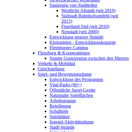
Sanierung von Stadtteilen
Westliche Altstadt (seit 2019)
Südstadt Bahnhofsumfeld (seit
2013)
Fruerlund-Süd (seit 2010)
Neustadt (seit 2000)
Entwicklung unserer Strände
Kleingärten - Entwicklungskonzept
Flensburger Campus
Flensburg & Kooperationen
Smarte Grenzregion zwischen den Meeren
Verkehr & Mobilität
Gleichstellung
Spiel- und Bewegungsräume
Entwicklung des Programms
Vital-Parks (60+)
Öffentliche Sport-Geräte
Naturnahe Spielflächen
Arbeitsgruppe
Beteiligung
Schulhöfe
Spielplätze
Jugend-Aktivitätsräume
Stadt-Strände