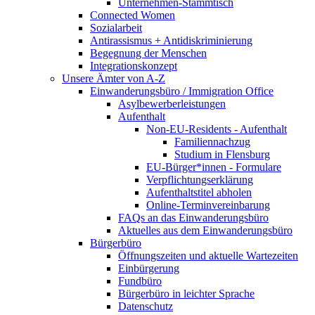
Unternehmen-Stammtisch
Connected Women
Sozialarbeit
Antirassismus + Antidiskriminierung
Begegnung der Menschen
Integrationskonzept
Unsere Ämter von A-Z
Einwanderungsbüro / Immigration Office
Asylbewerberleistungen
Aufenthalt
Non-EU-Residents - Aufenthalt
Familiennachzug
Studium in Flensburg
EU-Bürger*innen - Formulare
Verpflichtungserklärung
Aufenthaltstitel abholen
Online-Terminvereinbarung
FAQs an das Einwanderungsbüro
Aktuelles aus dem Einwanderungsbüro
Bürgerbüro
Öffnungszeiten und aktuelle Wartezeiten
Einbürgerung
Fundbüro
Bürgerbüro in leichter Sprache
Datenschutz