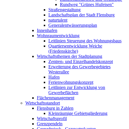
Rundweg "Grünes Hufeisen"
Straßengestaltung
Landschaftsplan der Stadt Flensburg
naturtalent
Generalentwässerungsplan
Innenhafen
Wohnraumentwicklung
Leitlinien Steuerung des Wohnungsbaus
Quartiersentwicklung Weiche
(Friedenskirche)
Wirtschaftsthemen der Stadtplanung
Zentren- und Einzelhandelskonzept
Erweiterung des Gewerbegebietes
Westerallee
Hafen
Ferienwohnungskonzept
Leitlinien zur Entwicklung von
Gewerbeflächen
Flächenmanagement
Wirtschaftsstandort
Flensburg in Zahlen
Kleinräumige Gebietsgliederung
Wirtschaftsprofil
Grenzpendeln
Grenzdreieck - Grænsetrekanten