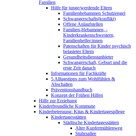
Familien
Hilfe für junge/werdende Eltern
Familienhebammen Schutzengel
Schwangerschafts(konflikt)
Offene Anlaufstellen
Familien-Hebammen, -
Kinderkrankenschwestern,
Familienhelfer:innen
Patenschaften für Kinder psychisch
belasteter Eltern
Gesundheitsdienstanbieter
Schwangerschaft, Geburt und die
erste Zeit danach
Informationen für Fachkräfte
5 Alltagstipps zum Wohlfühlen &
Abschalten
Präventionshandbuch
Konzept der Frühen Hilfen
Hilfe zur Erziehung
Kinderfreundliche Kommune
Kinderbetreuung: Kitas & Kindertagespflege
Kindertagesstätten
Städtische Kindertagesstätten
Alter Kupfermühlenweg
Stuhrsallee