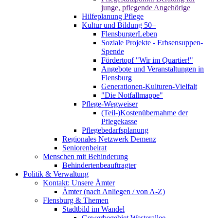
junge, pflegende Angehörige
Hilfeplanung Pflege
Kultur und Bildung 50+
FlensburgerLeben
Soziale Projekte - Erbsensuppen-
Spende
Fördertopf "Wir im Quartier!"
Angebote und Veranstaltungen in
Flensburg
Generationen-Kulturen-Vielfalt
"Die Notfallmappe"
Pflege-Wegweiser
(Teil-)Kostenübernahme der
Pflegekasse
Pflegebedarfsplanung
Regionales Netzwerk Demenz
Seniorenbeirat
Menschen mit Behinderung
Behindertenbeauftragter
Politik & Verwaltung
Kontakt: Unsere Ämter
Ämter (nach Anliegen / von A-Z)
Flensburg & Themen
Stadtbild im Wandel
Gewerbegebiet Westerallee