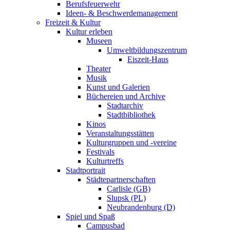
Berufsfeuerwehr
Ideen- & Beschwerdemanagement
Freizeit & Kultur
Kultur erleben
Museen
Umweltbildungszentrum
Eiszeit-Haus
Theater
Musik
Kunst und Galerien
Büchereien und Archive
Stadtarchiv
Stadtbibliothek
Kinos
Veranstaltungsstätten
Kulturgruppen und -vereine
Festivals
Kulturtreffs
Stadtportrait
Städtepartnerschaften
Carlisle (GB)
Slupsk (PL)
Neubrandenburg (D)
Spiel und Spaß
Campusbad