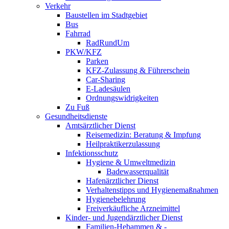
Verkehr
Baustellen im Stadtgebiet
Bus
Fahrrad
RadRundUm
PKW/KFZ
Parken
KFZ-Zulassung & Führerschein
Car-Sharing
E-Ladesäulen
Ordnungswidrigkeiten
Zu Fuß
Gesundheitsdienste
Amtsärztlicher Dienst
Reisemedizin: Beratung & Impfung
Heilpraktikerzulassung
Infektionsschutz
Hygiene & Umweltmedizin
Badewasserqualität
Hafenärztlicher Dienst
Verhaltenstipps und Hygienemaßnahmen
Hygienebelehrung
Freiverkäufliche Arzneimittel
Kinder- und Jugendärztlicher Dienst
Familien-Hebammen & -