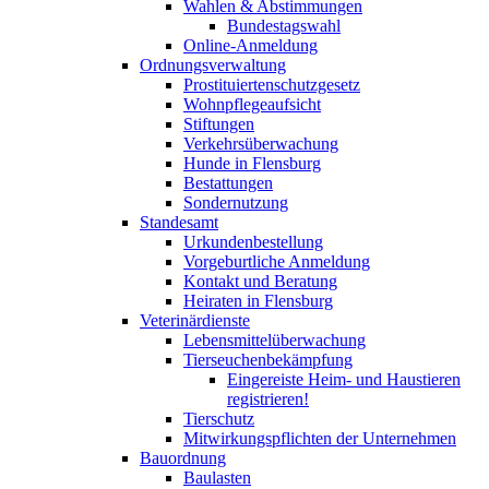
Wahlen & Abstimmungen
Bundestagswahl
Online-Anmeldung
Ordnungsverwaltung
Prostituiertenschutzgesetz
Wohnpflegeaufsicht
Stiftungen
Verkehrsüberwachung
Hunde in Flensburg
Bestattungen
Sondernutzung
Standesamt
Urkundenbestellung
Vorgeburtliche Anmeldung
Kontakt und Beratung
Heiraten in Flensburg
Veterinärdienste
Lebensmittelüberwachung
Tierseuchenbekämpfung
Eingereiste Heim- und Haustieren
registrieren!
Tierschutz
Mitwirkungspflichten der Unternehmen
Bauordnung
Baulasten