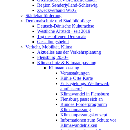
Region Sønderjylland-Schleswig
Zweckverband WEG
Städtebauförderung
Denkmalschutz und Stadtbildpflege
Deutsch-Dänische Kulturachse
Westliche Altstadt - seit 2019
Tag des offenen Denkmals
Gestaltungsbeirat
Verkehr, Mobilität, Klima
Aktuelles aus der Verkehrsplanung
Flensburg 2030+
Klimaschutz & Klimaanpassung
Klimaanpassung
Veranstaltungen
Kühle-Orte-Karte
Entsiegelungs-Wettbewerb
abpflastern!
Klimawandel in Flensburg
Flensburg passt sich an
Bundes-Förderprogramm
Klimaanpassung
Klimaanpassungskonzept
Informationen zum Schutz vor
Klimawandelrisiken