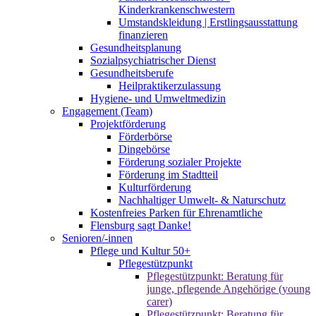
Kinderkrankenschwestern
Umstandskleidung | Erstlingsausstattung
finanzieren
Gesundheitsplanung
Sozialpsychiatrischer Dienst
Gesundheitsberufe
Heilpraktikerzulassung
Hygiene- und Umweltmedizin
Engagement (Team)
Projektförderung
Förderbörse
Dingebörse
Förderung sozialer Projekte
Förderung im Stadtteil
Kulturförderung
Nachhaltiger Umwelt- & Naturschutz
Kostenfreies Parken für Ehrenamtliche
Flensburg sagt Danke!
Senioren/-innen
Pflege und Kultur 50+
Pflegestützpunkt
Pflegestützpunkt: Beratung für
junge, pflegende Angehörige (young
carer)
Pflegestützpunkt: Beratung für