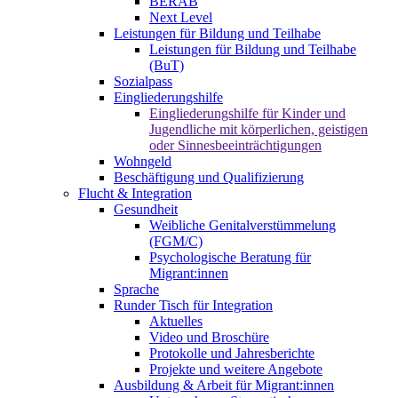
BERAB
Next Level
Leistungen für Bildung und Teilhabe
Leistungen für Bildung und Teilhabe
(BuT)
Sozialpass
Eingliederungshilfe
Eingliederungshilfe für Kinder und
Jugendliche mit körperlichen, geistigen
oder Sinnesbeeinträchtigungen
Wohngeld
Beschäftigung und Qualifizierung
Flucht & Integration
Gesundheit
Weibliche Genitalverstümmelung
(FGM/C)
Psychologische Beratung für
Migrant:innen
Sprache
Runder Tisch für Integration
Aktuelles
Video und Broschüre
Protokolle und Jahresberichte
Projekte und weitere Angebote
Ausbildung & Arbeit für Migrant:innen