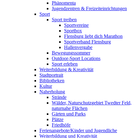
Phänomenta
Jugendzentren & Freizeiteinrichtungen
Sport
Sport treiben
Sportvereine
Sportbox
Flensburg liebt dich Marathon
Sportverband Flensburg
Hallenvergabe
Bewegungssommer
Outdoor-Sport Locations
Sport erleben
Weiterbildung & Kreativität
Stadtportrait
Bibliotheken
Kultur
Naherholung
Strände
Wälder, Naturschutzgebiet Twedter Feld,
naturnahe Flächen
Gärten und Parks
Plätze
Friedhöfe
Ferienangebote/Kinder und Jugendliche
Weiterbildung und Kreativität