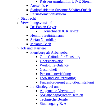
Ratsversammlung im LIVE Stream
Ausschüsse
Stadtpräsidentin Susanne Schäfer-Quäck
Ratsinformationssystem
Stadtrecht
Verwaltungsvorstand
Dr. Fabian Geyer
"Klönschnack & Klartext"
Henning Brüggemann
Stefan Niemöller
Melanie Bach
Job und Karriere
Flensburg als Arbeitgeber
Gute Gründe für Flensburg
Übersichtskarte
Work-Life-Balance
Gesundheit
Personalentwicklung
Fort- und Weiterbildung
Frauenförderung und Gleichstellung
Ihr Einstieg bei uns
Allgemeine Verwaltung
Sozialpädagogischer Bereich
Technische Berufe
Studiengang B. A.