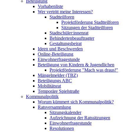
Beteiligung
Vorhabenliste
Wer vertritt meine Interessen?
Stadtteilforen
Projektförderung Stadtteilforen
Sitzungen der Stadtteilforen
Stadtschüler:innenrat
Behindertenbeauftragter
Gestaltungsbeirat
Ideen und Beschwerden
Online-Beteiligung
Einwohnerfragestunde
Beteiligung von Kindern & Jugendlichen
Projektförderung "Mach was draus!"
Mängelmelder (TBZ)
Beteiligungs ABC
Mobilitätsrat
Temporäre Spielstraße
Kommunalpolitik
Worum kümmert sich Kommunalpolitik?
Ratsversammlung
Sitzungskalender
Aufzeichnung der Ratssitzungen
Einwohnerfragestunde
Resolutionen