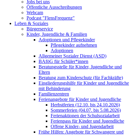
Jobs bei uns
Öffentliche Ausschreibungen
Webcam
Podcast "FlensFrequenz"
Leben & Soziales
Bürgerservice
Kinder, Jugendliche & Familien
Adoptionen und Pflegekinder
Pflegekinder aufnehmen
Adoptionen
Allgemeiner Sozialer Dienst (ASD)
BAföG für Schüler*innen
Beratungsstelle für Kinder, Jugendliche und
Eltern
Beratung zum Kinderschutz (für Fachkräfte)
Eingliederungshilfe für Kinder und Jugendliche
mit Behinderung
Familienzentren
Ferienangebote für Kinder und Jugendliche
Herbstferien (12.10. bis 24.10.2026)
Sommerferien (04.07. bis 5.08.2026)
Ferienaktionen der Schulsozialarbeit
Ferienpass für Kinder und Jugendliche
Offene Kinder- und Jugendarbeit
Frühe Hilfen: Angebote für Schwangere und