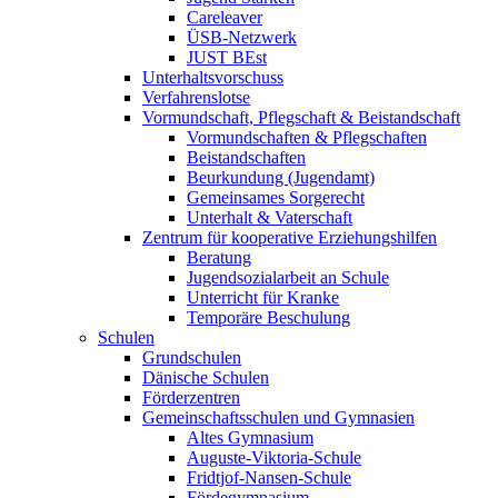
Careleaver
ÜSB-Netzwerk
JUST BEst
Unterhaltsvorschuss
Verfahrenslotse
Vormundschaft, Pflegschaft & Beistandschaft
Vormundschaften & Pflegschaften
Beistandschaften
Beurkundung (Jugendamt)
Gemeinsames Sorgerecht
Unterhalt & Vaterschaft
Zentrum für kooperative Erziehungshilfen
Beratung
Jugendsozialarbeit an Schule
Unterricht für Kranke
Temporäre Beschulung
Schulen
Grundschulen
Dänische Schulen
Förderzentren
Gemeinschaftsschulen und Gymnasien
Altes Gymnasium
Auguste-Viktoria-Schule
Fridtjof-Nansen-Schule
Fördegymnasium