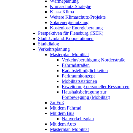
Wärmeplanung
Klimaschutz-Strategie
KlasseKlima
Weitere Klimaschutz-Projekte
Solarenergienutzung
Kostenlose Energieberatung
Perspektiven für Flensburg (ISEK)
Stadt-Umland-Kooperationen
Stadtdialog
Verkehrsplanung
Masterplan Mobilität
Verkehrsberuhigung Norderstraße
Fahrradstraßen
Radabstellmöglichkeiten
Parkraumkonzept
Mobilitätsstationen
Erweiterung personeller Ressourcen
Haushaltsbefragung zur
Fortbewegung (Mobilität)
Zu Fuß
Mit dem Fahrrad
Mit dem Bus
Nahverkehrsplan
Mit dem Auto
Masterplan Mobilität