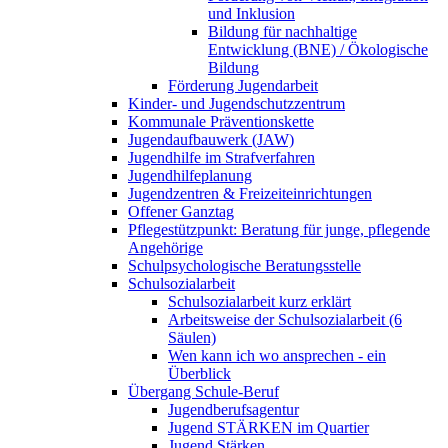
und Inklusion
Bildung für nachhaltige
Entwicklung (BNE) / Ökologische
Bildung
Förderung Jugendarbeit
Kinder- und Jugendschutzzentrum
Kommunale Präventionskette
Jugendaufbauwerk (JAW)
Jugendhilfe im Strafverfahren
Jugendhilfeplanung
Jugendzentren & Freizeiteinrichtungen
Offener Ganztag
Pflegestützpunkt: Beratung für junge, pflegende
Angehörige
Schulpsychologische Beratungsstelle
Schulsozialarbeit
Schulsozialarbeit kurz erklärt
Arbeitsweise der Schulsozialarbeit (6
Säulen)
Wen kann ich wo ansprechen - ein
Überblick
Übergang Schule-Beruf
Jugendberufsagentur
Jugend STÄRKEN im Quartier
Jugend Stärken