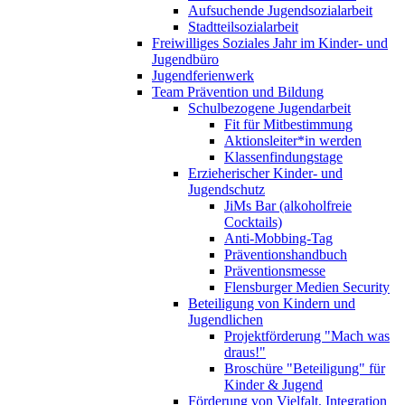
Aufsuchende Jugendsozialarbeit
Stadtteilsozialarbeit
Freiwilliges Soziales Jahr im Kinder- und
Jugendbüro
Jugendferienwerk
Team Prävention und Bildung
Schulbezogene Jugendarbeit
Fit für Mitbestimmung
Aktionsleiter*in werden
Klassenfindungstage
Erzieherischer Kinder- und
Jugendschutz
JiMs Bar (alkoholfreie
Cocktails)
Anti-Mobbing-Tag
Präventionshandbuch
Präventionsmesse
Flensburger Medien Security
Beteiligung von Kindern und
Jugendlichen
Projektförderung "Mach was
draus!"
Broschüre "Beteiligung" für
Kinder & Jugend
Förderung von Vielfalt, Integration