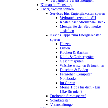
Vergangene Veranstaltungen
Klimapakt Flensburg
Energiekosten senken
Services fürs Engergiekosten sparen
Verbraucherzentrale SH
Kostenloser Stromspar-Check
Messgeräte der Stadtwerke
ausleihen
Kevins Tipps zum EnergieKosten
sparen
Heizen
Lüften
Kochen & Backen
Kühl- & Gefriergeräte
Geschirr spülen
Wäsche waschen & trocknen
Duschen & Baden
Fernseher, Computer,
Notebooks
Im Garten
Meine Tipps für dich - Ein
Like für mich?
Drohende Stromsperre?
Solarkataster
Veranstaltungen