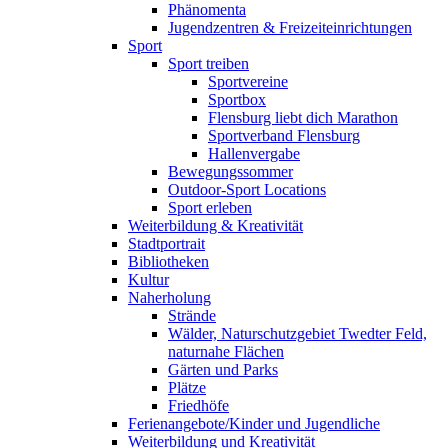
Phänomenta
Jugendzentren & Freizeiteinrichtungen
Sport
Sport treiben
Sportvereine
Sportbox
Flensburg liebt dich Marathon
Sportverband Flensburg
Hallenvergabe
Bewegungssommer
Outdoor-Sport Locations
Sport erleben
Weiterbildung & Kreativität
Stadtportrait
Bibliotheken
Kultur
Naherholung
Strände
Wälder, Naturschutzgebiet Twedter Feld,
naturnahe Flächen
Gärten und Parks
Plätze
Friedhöfe
Ferienangebote/Kinder und Jugendliche
Weiterbildung und Kreativität