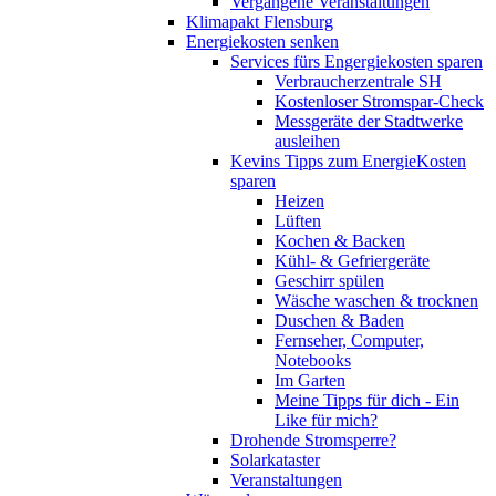
Vergangene Veranstaltungen
Klimapakt Flensburg
Energiekosten senken
Services fürs Engergiekosten sparen
Verbraucherzentrale SH
Kostenloser Stromspar-Check
Messgeräte der Stadtwerke
ausleihen
Kevins Tipps zum EnergieKosten
sparen
Heizen
Lüften
Kochen & Backen
Kühl- & Gefriergeräte
Geschirr spülen
Wäsche waschen & trocknen
Duschen & Baden
Fernseher, Computer,
Notebooks
Im Garten
Meine Tipps für dich - Ein
Like für mich?
Drohende Stromsperre?
Solarkataster
Veranstaltungen