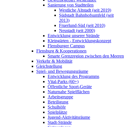
Sanierung von Stadtteilen
Westliche Altstadt (seit 2019)
Südstadt Bahnhofsumfeld (seit
2013)
Fruerlund-Süd (seit 2010)
Neustadt (seit 2000)
Entwicklung unserer Strände
Kleingärten - Entwicklungskonzept
Flensburger Campus
Flensburg & Kooperationen
Smarte Grenzregion zwischen den Meeren
Verkehr & Mobilität
Gleichstellung
Spiel- und Bewegungsräume
Entwicklung des Programms
Vital-Parks (60+)
Öffentliche Sport-Geräte
Naturnahe Spielflächen
Arbeitsgruppe
Beteiligung
Schulhöfe
Spielplätze
Jugend-Aktivitätsräume
Stadt-Strände