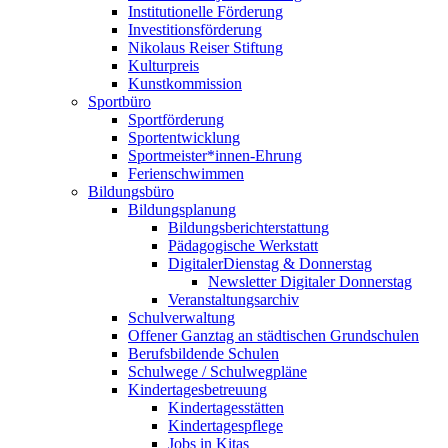
Institutionelle Förderung
Investitionsförderung
Nikolaus Reiser Stiftung
Kulturpreis
Kunstkommission
Sportbüro
Sportförderung
Sportentwicklung
Sportmeister*innen-Ehrung
Ferienschwimmen
Bildungsbüro
Bildungsplanung
Bildungsberichterstattung
Pädagogische Werkstatt
DigitalerDienstag & Donnerstag
Newsletter Digitaler Donnerstag
Veranstaltungsarchiv
Schulverwaltung
Offener Ganztag an städtischen Grundschulen
Berufsbildende Schulen
Schulwege / Schulwegpläne
Kindertagesbetreuung
Kindertagesstätten
Kindertagespflege
Jobs in Kitas