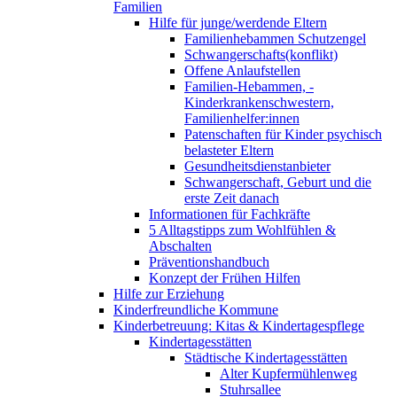
Familien
Hilfe für junge/werdende Eltern
Familienhebammen Schutzengel
Schwangerschafts(konflikt)
Offene Anlaufstellen
Familien-Hebammen, -
Kinderkrankenschwestern,
Familienhelfer:innen
Patenschaften für Kinder psychisch
belasteter Eltern
Gesundheitsdienstanbieter
Schwangerschaft, Geburt und die
erste Zeit danach
Informationen für Fachkräfte
5 Alltagstipps zum Wohlfühlen &
Abschalten
Präventionshandbuch
Konzept der Frühen Hilfen
Hilfe zur Erziehung
Kinderfreundliche Kommune
Kinderbetreuung: Kitas & Kindertagespflege
Kindertagesstätten
Städtische Kindertagesstätten
Alter Kupfermühlenweg
Stuhrsallee