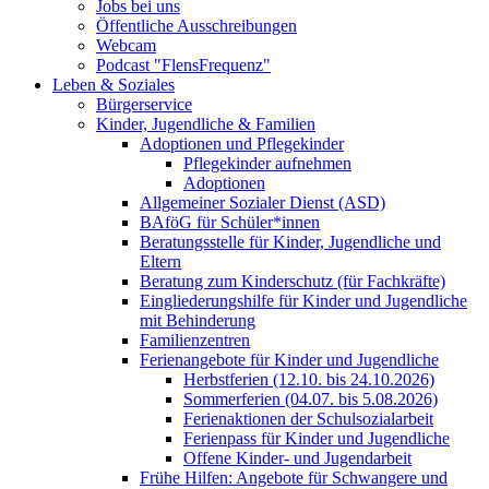
Jobs bei uns
Öffentliche Ausschreibungen
Webcam
Podcast "FlensFrequenz"
Leben & Soziales
Bürgerservice
Kinder, Jugendliche & Familien
Adoptionen und Pflegekinder
Pflegekinder aufnehmen
Adoptionen
Allgemeiner Sozialer Dienst (ASD)
BAföG für Schüler*innen
Beratungsstelle für Kinder, Jugendliche und
Eltern
Beratung zum Kinderschutz (für Fachkräfte)
Eingliederungshilfe für Kinder und Jugendliche
mit Behinderung
Familienzentren
Ferienangebote für Kinder und Jugendliche
Herbstferien (12.10. bis 24.10.2026)
Sommerferien (04.07. bis 5.08.2026)
Ferienaktionen der Schulsozialarbeit
Ferienpass für Kinder und Jugendliche
Offene Kinder- und Jugendarbeit
Frühe Hilfen: Angebote für Schwangere und