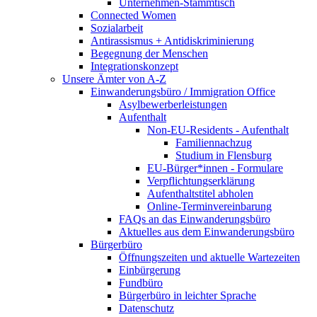
Unternehmen-Stammtisch
Connected Women
Sozialarbeit
Antirassismus + Antidiskriminierung
Begegnung der Menschen
Integrationskonzept
Unsere Ämter von A-Z
Einwanderungsbüro / Immigration Office
Asylbewerberleistungen
Aufenthalt
Non-EU-Residents - Aufenthalt
Familiennachzug
Studium in Flensburg
EU-Bürger*innen - Formulare
Verpflichtungserklärung
Aufenthaltstitel abholen
Online-Terminvereinbarung
FAQs an das Einwanderungsbüro
Aktuelles aus dem Einwanderungsbüro
Bürgerbüro
Öffnungszeiten und aktuelle Wartezeiten
Einbürgerung
Fundbüro
Bürgerbüro in leichter Sprache
Datenschutz