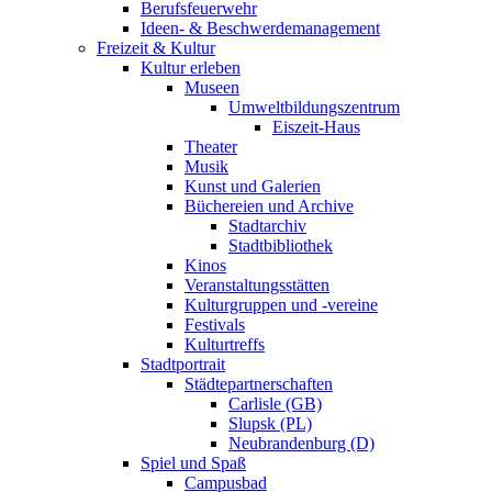
Berufsfeuerwehr
Ideen- & Beschwerdemanagement
Freizeit & Kultur
Kultur erleben
Museen
Umweltbildungszentrum
Eiszeit-Haus
Theater
Musik
Kunst und Galerien
Büchereien und Archive
Stadtarchiv
Stadtbibliothek
Kinos
Veranstaltungsstätten
Kulturgruppen und -vereine
Festivals
Kulturtreffs
Stadtportrait
Städtepartnerschaften
Carlisle (GB)
Slupsk (PL)
Neubrandenburg (D)
Spiel und Spaß
Campusbad