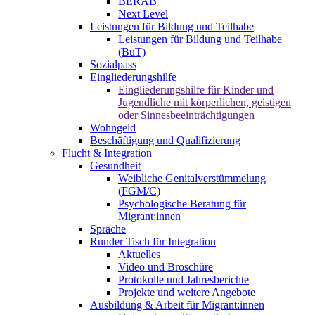
BERAB
Next Level
Leistungen für Bildung und Teilhabe
Leistungen für Bildung und Teilhabe
(BuT)
Sozialpass
Eingliederungshilfe
Eingliederungshilfe für Kinder und
Jugendliche mit körperlichen, geistigen
oder Sinnesbeeinträchtigungen
Wohngeld
Beschäftigung und Qualifizierung
Flucht & Integration
Gesundheit
Weibliche Genitalverstümmelung
(FGM/C)
Psychologische Beratung für
Migrant:innen
Sprache
Runder Tisch für Integration
Aktuelles
Video und Broschüre
Protokolle und Jahresberichte
Projekte und weitere Angebote
Ausbildung & Arbeit für Migrant:innen