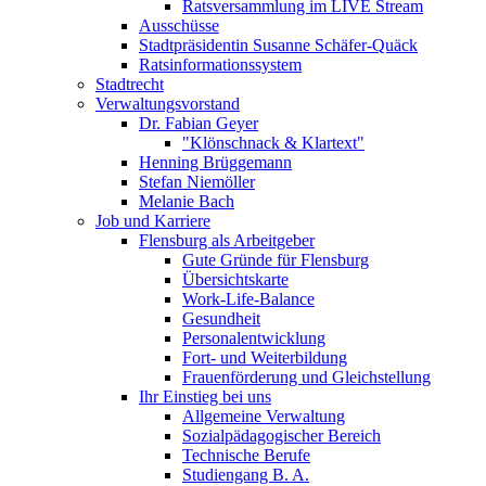
Ratsversammlung im LIVE Stream
Ausschüsse
Stadtpräsidentin Susanne Schäfer-Quäck
Ratsinformationssystem
Stadtrecht
Verwaltungsvorstand
Dr. Fabian Geyer
"Klönschnack & Klartext"
Henning Brüggemann
Stefan Niemöller
Melanie Bach
Job und Karriere
Flensburg als Arbeitgeber
Gute Gründe für Flensburg
Übersichtskarte
Work-Life-Balance
Gesundheit
Personalentwicklung
Fort- und Weiterbildung
Frauenförderung und Gleichstellung
Ihr Einstieg bei uns
Allgemeine Verwaltung
Sozialpädagogischer Bereich
Technische Berufe
Studiengang B. A.