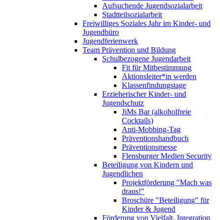
Aufsuchende Jugendsozialarbeit
Stadtteilsozialarbeit
Freiwilliges Soziales Jahr im Kinder- und
Jugendbüro
Jugendferienwerk
Team Prävention und Bildung
Schulbezogene Jugendarbeit
Fit für Mitbestimmung
Aktionsleiter*in werden
Klassenfindungstage
Erzieherischer Kinder- und
Jugendschutz
JiMs Bar (alkoholfreie
Cocktails)
Anti-Mobbing-Tag
Präventionshandbuch
Präventionsmesse
Flensburger Medien Security
Beteiligung von Kindern und
Jugendlichen
Projektförderung "Mach was
draus!"
Broschüre "Beteiligung" für
Kinder & Jugend
Förderung von Vielfalt, Integration