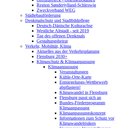
Region Sønderjylland-Schleswig
Zweckverband WEG
Städtebauförderung
Denkmalschutz und Stadtbildpflege
Deutsch-Dänische Kulturachse
Westliche Altstadt - seit 2019
Tag des offenen Denkmals
Gestaltungsbeirat
Verkehr, Mobilität, Klima
Aktuelles aus der Verkehrsplanung
Flensburg 2030+
Klimaschutz & Klimaanpassung
Klimaanpassung
Veranstaltungen
Kühle-Orte-Karte
Entsiegelungs-Wettbewerb
abpflastern!
Klimawandel in Flensburg
Flensburg passt sich an
Bundes-Förderprogramm
Klimaanpassung
Klimaanpassungskonzept
Informationen zum Schutz vor
Klimawandelrisiken