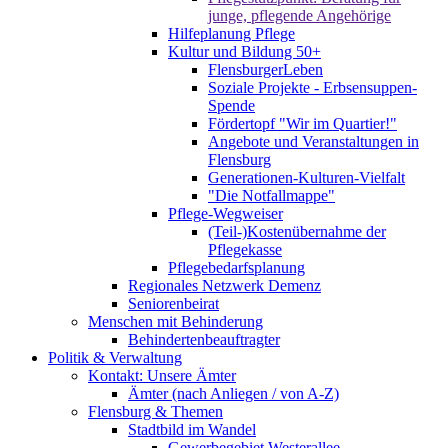
junge, pflegende Angehörige
Hilfeplanung Pflege
Kultur und Bildung 50+
FlensburgerLeben
Soziale Projekte - Erbsensuppen-
Spende
Fördertopf "Wir im Quartier!"
Angebote und Veranstaltungen in
Flensburg
Generationen-Kulturen-Vielfalt
"Die Notfallmappe"
Pflege-Wegweiser
(Teil-)Kostenübernahme der
Pflegekasse
Pflegebedarfsplanung
Regionales Netzwerk Demenz
Seniorenbeirat
Menschen mit Behinderung
Behindertenbeauftragter
Politik & Verwaltung
Kontakt: Unsere Ämter
Ämter (nach Anliegen / von A-Z)
Flensburg & Themen
Stadtbild im Wandel
Gewerbegebiet Westerallee