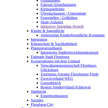
Grünanlagen
Fahrrad-Abstellanlagen
Kleinspielfelder
Überdachungen / Unterstände
Feuerstellen / Grillplätze
Skate-Anlagen
Inklusiver Spielplatz Hestoft
Kinder & Jugendliche
Aktionsplan Kinderfreundliche Kommune
Integration
Klimaschutz & Nachhaltigkeit
Planungsgrundlagen
Integriertes Stadtentwicklungskonzept
Fairtrade Stadt Flensburg
Kooperationen mit dem Umland
Verwaltungsgemeinschaft Flensburg-
Glücksburg
Tourismus Agentur Flensburger Förde
Zweckverband WEG
Grenzdreieck
Region Sönderjylland-Schleswig
Stadtrecht
Entgeltordnungen
Soziales
Flensburg.City