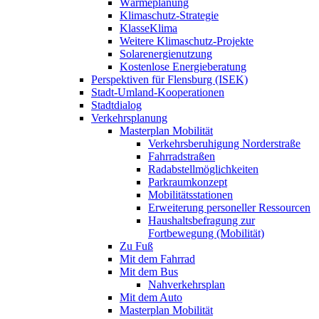
Wärmeplanung
Klimaschutz-Strategie
KlasseKlima
Weitere Klimaschutz-Projekte
Solarenergienutzung
Kostenlose Energieberatung
Perspektiven für Flensburg (ISEK)
Stadt-Umland-Kooperationen
Stadtdialog
Verkehrsplanung
Masterplan Mobilität
Verkehrsberuhigung Norderstraße
Fahrradstraßen
Radabstellmöglichkeiten
Parkraumkonzept
Mobilitätsstationen
Erweiterung personeller Ressourcen
Haushaltsbefragung zur
Fortbewegung (Mobilität)
Zu Fuß
Mit dem Fahrrad
Mit dem Bus
Nahverkehrsplan
Mit dem Auto
Masterplan Mobilität