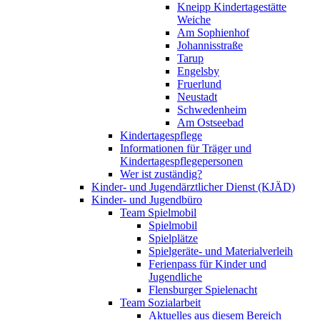
Kneipp Kindertagestätte
Weiche
Am Sophienhof
Johannisstraße
Tarup
Engelsby
Fruerlund
Neustadt
Schwedenheim
Am Ostseebad
Kindertagespflege
Informationen für Träger und
Kindertagespflegepersonen
Wer ist zuständig?
Kinder- und Jugendärztlicher Dienst (KJÄD)
Kinder- und Jugendbüro
Team Spielmobil
Spielmobil
Spielplätze
Spielgeräte- und Materialverleih
Ferienpass für Kinder und
Jugendliche
Flensburger Spielenacht
Team Sozialarbeit
Aktuelles aus diesem Bereich