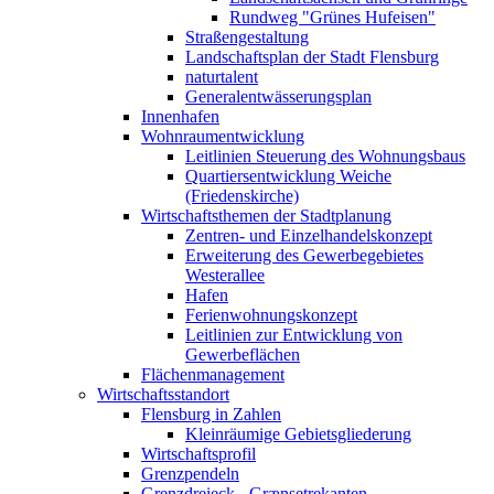
Rundweg "Grünes Hufeisen"
Straßengestaltung
Landschaftsplan der Stadt Flensburg
naturtalent
Generalentwässerungsplan
Innenhafen
Wohnraumentwicklung
Leitlinien Steuerung des Wohnungsbaus
Quartiersentwicklung Weiche
(Friedenskirche)
Wirtschaftsthemen der Stadtplanung
Zentren- und Einzelhandelskonzept
Erweiterung des Gewerbegebietes
Westerallee
Hafen
Ferienwohnungskonzept
Leitlinien zur Entwicklung von
Gewerbeflächen
Flächenmanagement
Wirtschaftsstandort
Flensburg in Zahlen
Kleinräumige Gebietsgliederung
Wirtschaftsprofil
Grenzpendeln
Grenzdreieck - Grænsetrekanten