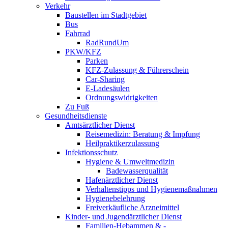
Verkehr
Baustellen im Stadtgebiet
Bus
Fahrrad
RadRundUm
PKW/KFZ
Parken
KFZ-Zulassung & Führerschein
Car-Sharing
E-Ladesäulen
Ordnungswidrigkeiten
Zu Fuß
Gesundheitsdienste
Amtsärztlicher Dienst
Reisemedizin: Beratung & Impfung
Heilpraktikerzulassung
Infektionsschutz
Hygiene & Umweltmedizin
Badewasserqualität
Hafenärztlicher Dienst
Verhaltenstipps und Hygienemaßnahmen
Hygienebelehrung
Freiverkäufliche Arzneimittel
Kinder- und Jugendärztlicher Dienst
Familien-Hebammen & -