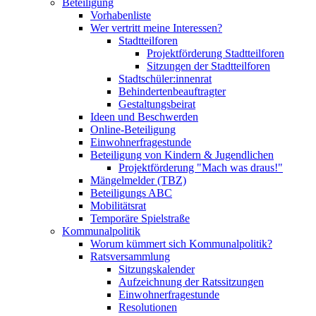
Beteiligung
Vorhabenliste
Wer vertritt meine Interessen?
Stadtteilforen
Projektförderung Stadtteilforen
Sitzungen der Stadtteilforen
Stadtschüler:innenrat
Behindertenbeauftragter
Gestaltungsbeirat
Ideen und Beschwerden
Online-Beteiligung
Einwohnerfragestunde
Beteiligung von Kindern & Jugendlichen
Projektförderung "Mach was draus!"
Mängelmelder (TBZ)
Beteiligungs ABC
Mobilitätsrat
Temporäre Spielstraße
Kommunalpolitik
Worum kümmert sich Kommunalpolitik?
Ratsversammlung
Sitzungskalender
Aufzeichnung der Ratssitzungen
Einwohnerfragestunde
Resolutionen