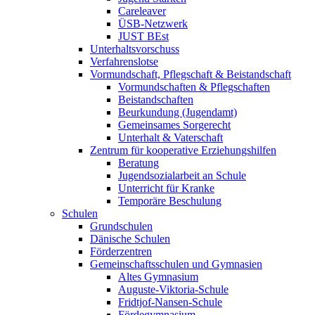
Careleaver
ÜSB-Netzwerk
JUST BEst
Unterhaltsvorschuss
Verfahrenslotse
Vormundschaft, Pflegschaft & Beistandschaft
Vormundschaften & Pflegschaften
Beistandschaften
Beurkundung (Jugendamt)
Gemeinsames Sorgerecht
Unterhalt & Vaterschaft
Zentrum für kooperative Erziehungshilfen
Beratung
Jugendsozialarbeit an Schule
Unterricht für Kranke
Temporäre Beschulung
Schulen
Grundschulen
Dänische Schulen
Förderzentren
Gemeinschaftsschulen und Gymnasien
Altes Gymnasium
Auguste-Viktoria-Schule
Fridtjof-Nansen-Schule
Fördegymnasium