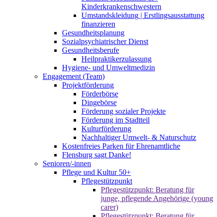
Kinderkrankenschwestern
Umstandskleidung | Erstlingsausstattung
finanzieren
Gesundheitsplanung
Sozialpsychiatrischer Dienst
Gesundheitsberufe
Heilpraktikerzulassung
Hygiene- und Umweltmedizin
Engagement (Team)
Projektförderung
Förderbörse
Dingebörse
Förderung sozialer Projekte
Förderung im Stadtteil
Kulturförderung
Nachhaltiger Umwelt- & Naturschutz
Kostenfreies Parken für Ehrenamtliche
Flensburg sagt Danke!
Senioren/-innen
Pflege und Kultur 50+
Pflegestützpunkt
Pflegestützpunkt: Beratung für
junge, pflegende Angehörige (young
carer)
Pflegestützpunkt: Beratung für