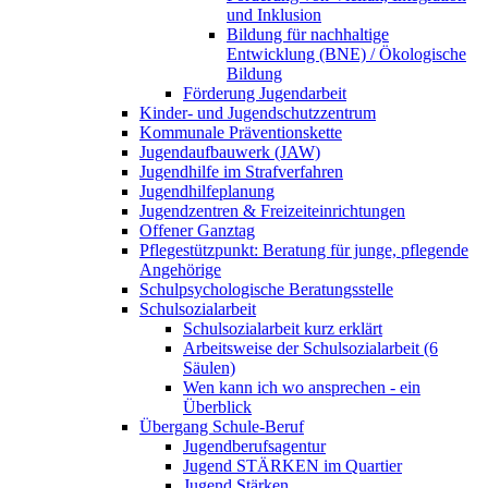
und Inklusion
Bildung für nachhaltige
Entwicklung (BNE) / Ökologische
Bildung
Förderung Jugendarbeit
Kinder- und Jugendschutzzentrum
Kommunale Präventionskette
Jugendaufbauwerk (JAW)
Jugendhilfe im Strafverfahren
Jugendhilfeplanung
Jugendzentren & Freizeiteinrichtungen
Offener Ganztag
Pflegestützpunkt: Beratung für junge, pflegende
Angehörige
Schulpsychologische Beratungsstelle
Schulsozialarbeit
Schulsozialarbeit kurz erklärt
Arbeitsweise der Schulsozialarbeit (6
Säulen)
Wen kann ich wo ansprechen - ein
Überblick
Übergang Schule-Beruf
Jugendberufsagentur
Jugend STÄRKEN im Quartier
Jugend Stärken