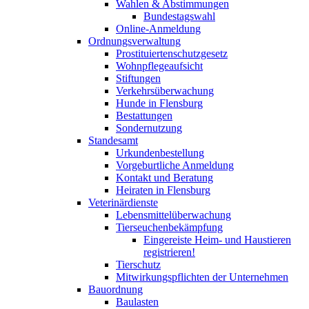
Wahlen & Abstimmungen
Bundestagswahl
Online-Anmeldung
Ordnungsverwaltung
Prostituiertenschutzgesetz
Wohnpflegeaufsicht
Stiftungen
Verkehrsüberwachung
Hunde in Flensburg
Bestattungen
Sondernutzung
Standesamt
Urkundenbestellung
Vorgeburtliche Anmeldung
Kontakt und Beratung
Heiraten in Flensburg
Veterinärdienste
Lebensmittelüberwachung
Tierseuchenbekämpfung
Eingereiste Heim- und Haustieren
registrieren!
Tierschutz
Mitwirkungspflichten der Unternehmen
Bauordnung
Baulasten