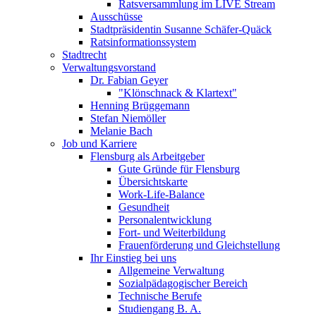
Ratsversammlung im LIVE Stream
Ausschüsse
Stadtpräsidentin Susanne Schäfer-Quäck
Ratsinformationssystem
Stadtrecht
Verwaltungsvorstand
Dr. Fabian Geyer
"Klönschnack & Klartext"
Henning Brüggemann
Stefan Niemöller
Melanie Bach
Job und Karriere
Flensburg als Arbeitgeber
Gute Gründe für Flensburg
Übersichtskarte
Work-Life-Balance
Gesundheit
Personalentwicklung
Fort- und Weiterbildung
Frauenförderung und Gleichstellung
Ihr Einstieg bei uns
Allgemeine Verwaltung
Sozialpädagogischer Bereich
Technische Berufe
Studiengang B. A.