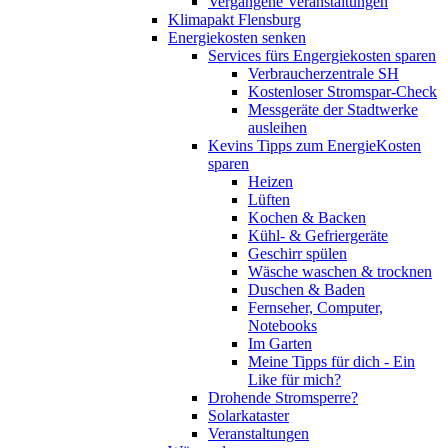
Vergangene Veranstaltungen
Klimapakt Flensburg
Energiekosten senken
Services fürs Engergiekosten sparen
Verbraucherzentrale SH
Kostenloser Stromspar-Check
Messgeräte der Stadtwerke
ausleihen
Kevins Tipps zum EnergieKosten
sparen
Heizen
Lüften
Kochen & Backen
Kühl- & Gefriergeräte
Geschirr spülen
Wäsche waschen & trocknen
Duschen & Baden
Fernseher, Computer,
Notebooks
Im Garten
Meine Tipps für dich - Ein
Like für mich?
Drohende Stromsperre?
Solarkataster
Veranstaltungen