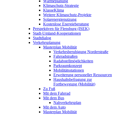
Wärmeplanung
Klimaschutz-Strategie
KlasseKlima
Weitere Klimaschutz-Projekte
Solarenergienutzung
Kostenlose Energieberatung
Perspektiven für Flensburg (ISEK)
Stadt-Umland-Kooperationen
Stadtdialog
Verkehrsplanung
Masterplan Mobilität
Verkehrsberuhigung Norderstraße
Fahrradstraßen
Radabstellmöglichkeiten
Parkraumkonzept
Mobilitätsstationen
Erweiterung personeller Ressourcen
Haushaltsbefragung zur
Fortbewegung (Mobilität)
Zu Fuß
Mit dem Fahrrad
Mit dem Bus
Nahverkehrsplan
Mit dem Auto
Masterplan Mobilität