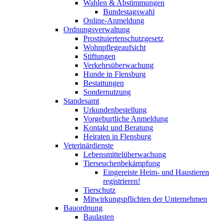
Wahlen & Abstimmungen
Bundestagswahl
Online-Anmeldung
Ordnungsverwaltung
Prostituiertenschutzgesetz
Wohnpflegeaufsicht
Stiftungen
Verkehrsüberwachung
Hunde in Flensburg
Bestattungen
Sondernutzung
Standesamt
Urkundenbestellung
Vorgeburtliche Anmeldung
Kontakt und Beratung
Heiraten in Flensburg
Veterinärdienste
Lebensmittelüberwachung
Tierseuchenbekämpfung
Eingereiste Heim- und Haustieren
registrieren!
Tierschutz
Mitwirkungspflichten der Unternehmen
Bauordnung
Baulasten