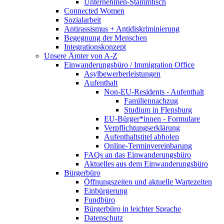
Unternehmen-Stammtisch
Connected Women
Sozialarbeit
Antirassismus + Antidiskriminierung
Begegnung der Menschen
Integrationskonzept
Unsere Ämter von A-Z
Einwanderungsbüro / Immigration Office
Asylbewerberleistungen
Aufenthalt
Non-EU-Residents - Aufenthalt
Familiennachzug
Studium in Flensburg
EU-Bürger*innen - Formulare
Verpflichtungserklärung
Aufenthaltstitel abholen
Online-Terminvereinbarung
FAQs an das Einwanderungsbüro
Aktuelles aus dem Einwanderungsbüro
Bürgerbüro
Öffnungszeiten und aktuelle Wartezeiten
Einbürgerung
Fundbüro
Bürgerbüro in leichter Sprache
Datenschutz