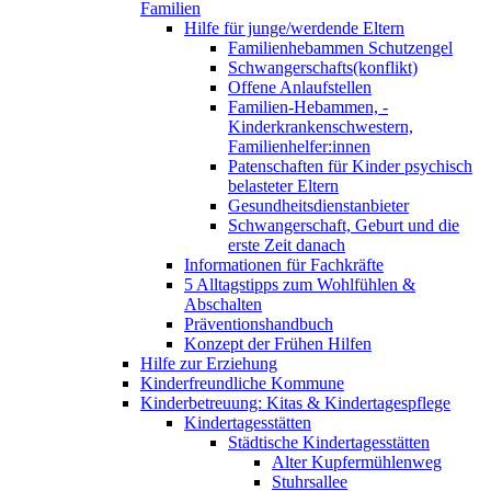
Familien
Hilfe für junge/werdende Eltern
Familienhebammen Schutzengel
Schwangerschafts(konflikt)
Offene Anlaufstellen
Familien-Hebammen, -
Kinderkrankenschwestern,
Familienhelfer:innen
Patenschaften für Kinder psychisch
belasteter Eltern
Gesundheitsdienstanbieter
Schwangerschaft, Geburt und die
erste Zeit danach
Informationen für Fachkräfte
5 Alltagstipps zum Wohlfühlen &
Abschalten
Präventionshandbuch
Konzept der Frühen Hilfen
Hilfe zur Erziehung
Kinderfreundliche Kommune
Kinderbetreuung: Kitas & Kindertagespflege
Kindertagesstätten
Städtische Kindertagesstätten
Alter Kupfermühlenweg
Stuhrsallee