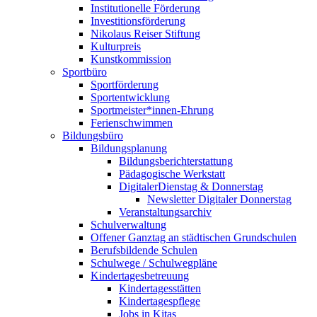
Institutionelle Förderung
Investitionsförderung
Nikolaus Reiser Stiftung
Kulturpreis
Kunstkommission
Sportbüro
Sportförderung
Sportentwicklung
Sportmeister*innen-Ehrung
Ferienschwimmen
Bildungsbüro
Bildungsplanung
Bildungsberichterstattung
Pädagogische Werkstatt
DigitalerDienstag & Donnerstag
Newsletter Digitaler Donnerstag
Veranstaltungsarchiv
Schulverwaltung
Offener Ganztag an städtischen Grundschulen
Berufsbildende Schulen
Schulwege / Schulwegpläne
Kindertagesbetreuung
Kindertagesstätten
Kindertagespflege
Jobs in Kitas