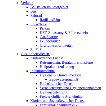
Verkehr
Baustellen im Stadtgebiet
Bus
Fahrrad
RadRundUm
PKW/KFZ
Parken
KFZ-Zulassung & Führerschein
Car-Sharing
E-Ladesäulen
Ordnungswidrigkeiten
Zu Fuß
Gesundheitsdienste
Amtsärztlicher Dienst
Reisemedizin: Beratung & Impfung
Heilpraktikerzulassung
Infektionsschutz
Hygiene & Umweltmedizin
Badewasserqualität
Hafenärztlicher Dienst
Verhaltenstipps und Hygienemaßnahmen
Hygienebelehrung
Freiverkäufliche Arzneimittel
Kinder- und Jugendärztlicher Dienst
Familien-Hebammen & -