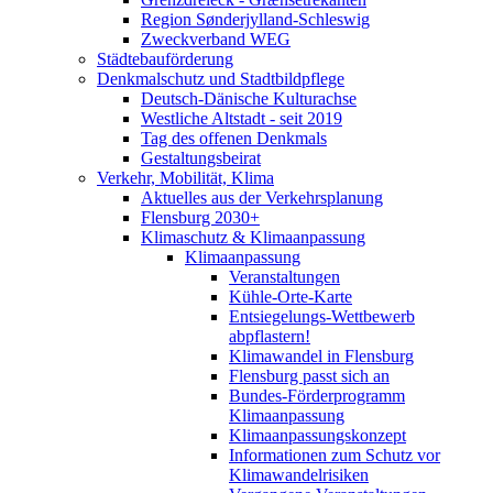
Region Sønderjylland-Schleswig
Zweckverband WEG
Städtebauförderung
Denkmalschutz und Stadtbildpflege
Deutsch-Dänische Kulturachse
Westliche Altstadt - seit 2019
Tag des offenen Denkmals
Gestaltungsbeirat
Verkehr, Mobilität, Klima
Aktuelles aus der Verkehrsplanung
Flensburg 2030+
Klimaschutz & Klimaanpassung
Klimaanpassung
Veranstaltungen
Kühle-Orte-Karte
Entsiegelungs-Wettbewerb
abpflastern!
Klimawandel in Flensburg
Flensburg passt sich an
Bundes-Förderprogramm
Klimaanpassung
Klimaanpassungskonzept
Informationen zum Schutz vor
Klimawandelrisiken