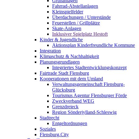
Grünanlagen
Fahrrad-Abstellanlagen
Kleinspielfelder
Überdachungen / Unterstände
Feuerstellen / Grillplätze
Skate-Anlagen
Inklusiver Spielplatz Hestoft
Kinder & Jugendliche
Aktionsplan Kinderfreundliche Kommune
Integration
Klimaschutz & Nachhaltigkeit
Planungsgrundlagen
Integriertes Stadtentwicklungskonzept
Fairtrade Stadt Flensburg
Kooperationen mit dem Umland
Verwaltungsgemeinschaft Flensburg-
Glücksburg
Tourismus Agentur Flensburger Förde
Zweckverband WEG
Grenzdreieck
Region Sönderjylland-Schleswig
Stadtrecht
Entgeltordnungen
Soziales
Flensburg.City