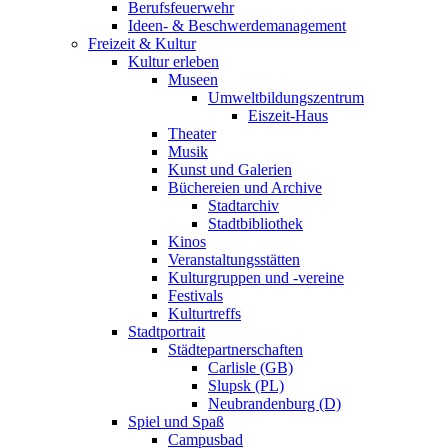
Berufsfeuerwehr
Ideen- & Beschwerdemanagement
Freizeit & Kultur
Kultur erleben
Museen
Umweltbildungszentrum
Eiszeit-Haus
Theater
Musik
Kunst und Galerien
Büchereien und Archive
Stadtarchiv
Stadtbibliothek
Kinos
Veranstaltungsstätten
Kulturgruppen und -vereine
Festivals
Kulturtreffs
Stadtportrait
Städtepartnerschaften
Carlisle (GB)
Slupsk (PL)
Neubrandenburg (D)
Spiel und Spaß
Campusbad