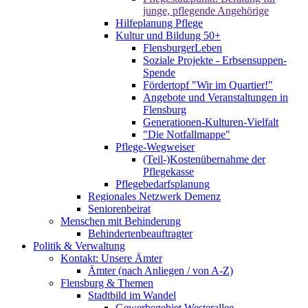
junge, pflegende Angehörige
Hilfeplanung Pflege
Kultur und Bildung 50+
FlensburgerLeben
Soziale Projekte - Erbsensuppen-
Spende
Fördertopf "Wir im Quartier!"
Angebote und Veranstaltungen in
Flensburg
Generationen-Kulturen-Vielfalt
"Die Notfallmappe"
Pflege-Wegweiser
(Teil-)Kostenübernahme der
Pflegekasse
Pflegebedarfsplanung
Regionales Netzwerk Demenz
Seniorenbeirat
Menschen mit Behinderung
Behindertenbeauftragter
Politik & Verwaltung
Kontakt: Unsere Ämter
Ämter (nach Anliegen / von A-Z)
Flensburg & Themen
Stadtbild im Wandel
Gewerbegebiet Westerallee