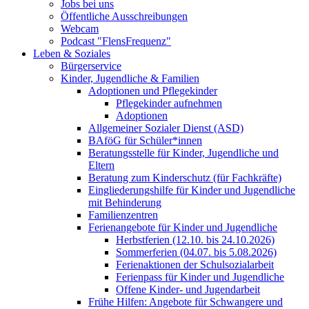
Jobs bei uns
Öffentliche Ausschreibungen
Webcam
Podcast "FlensFrequenz"
Leben & Soziales
Bürgerservice
Kinder, Jugendliche & Familien
Adoptionen und Pflegekinder
Pflegekinder aufnehmen
Adoptionen
Allgemeiner Sozialer Dienst (ASD)
BAföG für Schüler*innen
Beratungsstelle für Kinder, Jugendliche und
Eltern
Beratung zum Kinderschutz (für Fachkräfte)
Eingliederungshilfe für Kinder und Jugendliche
mit Behinderung
Familienzentren
Ferienangebote für Kinder und Jugendliche
Herbstferien (12.10. bis 24.10.2026)
Sommerferien (04.07. bis 5.08.2026)
Ferienaktionen der Schulsozialarbeit
Ferienpass für Kinder und Jugendliche
Offene Kinder- und Jugendarbeit
Frühe Hilfen: Angebote für Schwangere und