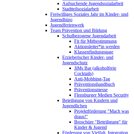
Aufsuchende Jugendsozialarbeit
Stadtteilsozialarbeit
Freiwilliges Soziales Jahr im Kinder- und
Jugendbüro
Jugendferienwerk
Team Prävention und Bildung
Schulbezogene Jugendarbeit
Fit für Mitbestimmung
Aktionsleiter*in werden
Klassenfindungstage
Erzieherischer Kinder- und
Jugendschutz
JiMs Bar (alkoholfreie
Cocktails)
Anti-Mobbing-Tag
Präventionshandbuch
Präventionsmesse
Flensburger Medien Security
Beteiligung von Kindern und
Jugendlichen
Projektförderung "Mach was
draus!"
Broschüre "Beteiligung" für
Kinder & Jugend
Förderung von Vielfalt, Integration