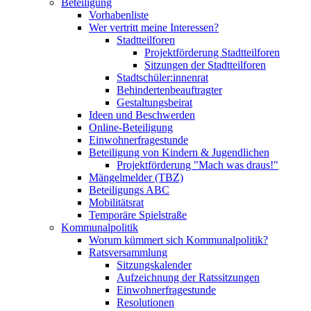
Beteiligung
Vorhabenliste
Wer vertritt meine Interessen?
Stadtteilforen
Projektförderung Stadtteilforen
Sitzungen der Stadtteilforen
Stadtschüler:innenrat
Behindertenbeauftragter
Gestaltungsbeirat
Ideen und Beschwerden
Online-Beteiligung
Einwohnerfragestunde
Beteiligung von Kindern & Jugendlichen
Projektförderung "Mach was draus!"
Mängelmelder (TBZ)
Beteiligungs ABC
Mobilitätsrat
Temporäre Spielstraße
Kommunalpolitik
Worum kümmert sich Kommunalpolitik?
Ratsversammlung
Sitzungskalender
Aufzeichnung der Ratssitzungen
Einwohnerfragestunde
Resolutionen