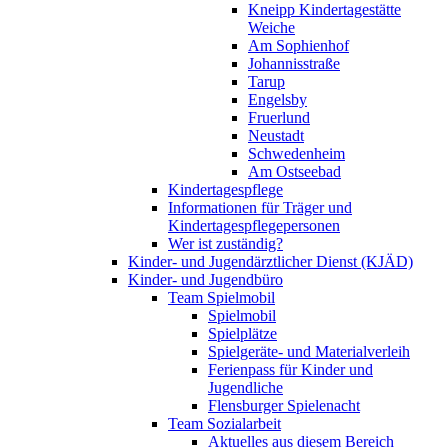
Kneipp Kindertagestätte
Weiche
Am Sophienhof
Johannisstraße
Tarup
Engelsby
Fruerlund
Neustadt
Schwedenheim
Am Ostseebad
Kindertagespflege
Informationen für Träger und
Kindertagespflegepersonen
Wer ist zuständig?
Kinder- und Jugendärztlicher Dienst (KJÄD)
Kinder- und Jugendbüro
Team Spielmobil
Spielmobil
Spielplätze
Spielgeräte- und Materialverleih
Ferienpass für Kinder und
Jugendliche
Flensburger Spielenacht
Team Sozialarbeit
Aktuelles aus diesem Bereich