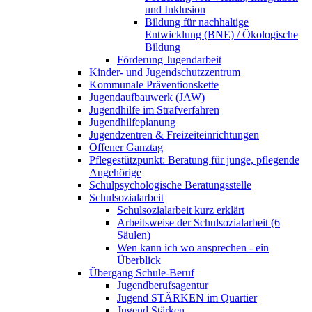
und Inklusion
Bildung für nachhaltige
Entwicklung (BNE) / Ökologische
Bildung
Förderung Jugendarbeit
Kinder- und Jugendschutzzentrum
Kommunale Präventionskette
Jugendaufbauwerk (JAW)
Jugendhilfe im Strafverfahren
Jugendhilfeplanung
Jugendzentren & Freizeiteinrichtungen
Offener Ganztag
Pflegestützpunkt: Beratung für junge, pflegende
Angehörige
Schulpsychologische Beratungsstelle
Schulsozialarbeit
Schulsozialarbeit kurz erklärt
Arbeitsweise der Schulsozialarbeit (6
Säulen)
Wen kann ich wo ansprechen - ein
Überblick
Übergang Schule-Beruf
Jugendberufsagentur
Jugend STÄRKEN im Quartier
Jugend Stärken