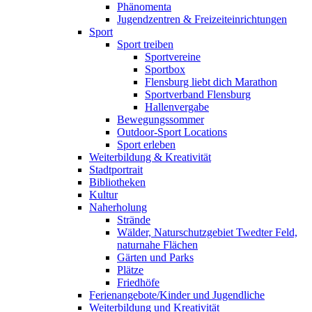
Phänomenta
Jugendzentren & Freizeiteinrichtungen
Sport
Sport treiben
Sportvereine
Sportbox
Flensburg liebt dich Marathon
Sportverband Flensburg
Hallenvergabe
Bewegungssommer
Outdoor-Sport Locations
Sport erleben
Weiterbildung & Kreativität
Stadtportrait
Bibliotheken
Kultur
Naherholung
Strände
Wälder, Naturschutzgebiet Twedter Feld,
naturnahe Flächen
Gärten und Parks
Plätze
Friedhöfe
Ferienangebote/Kinder und Jugendliche
Weiterbildung und Kreativität