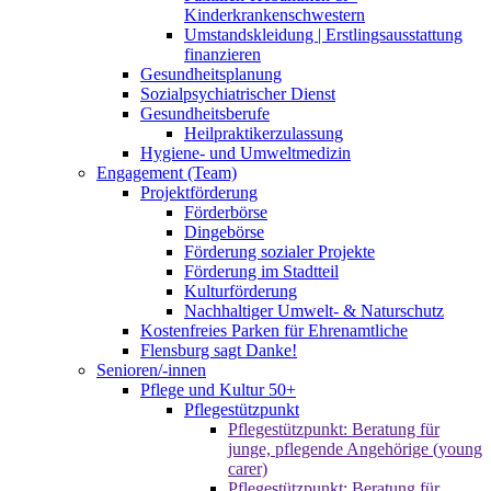
Kinderkrankenschwestern
Umstandskleidung | Erstlingsausstattung
finanzieren
Gesundheitsplanung
Sozialpsychiatrischer Dienst
Gesundheitsberufe
Heilpraktikerzulassung
Hygiene- und Umweltmedizin
Engagement (Team)
Projektförderung
Förderbörse
Dingebörse
Förderung sozialer Projekte
Förderung im Stadtteil
Kulturförderung
Nachhaltiger Umwelt- & Naturschutz
Kostenfreies Parken für Ehrenamtliche
Flensburg sagt Danke!
Senioren/-innen
Pflege und Kultur 50+
Pflegestützpunkt
Pflegestützpunkt: Beratung für
junge, pflegende Angehörige (young
carer)
Pflegestützpunkt: Beratung für