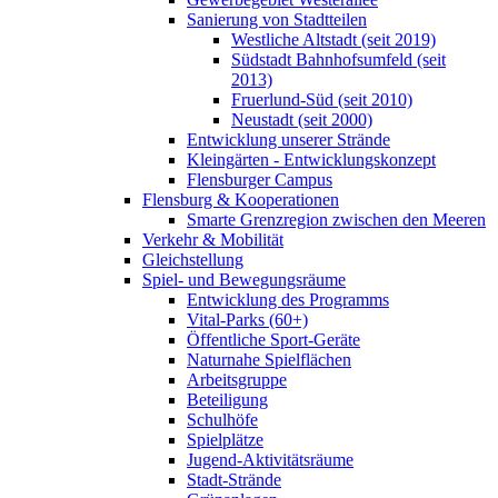
Sanierung von Stadtteilen
Westliche Altstadt (seit 2019)
Südstadt Bahnhofsumfeld (seit
2013)
Fruerlund-Süd (seit 2010)
Neustadt (seit 2000)
Entwicklung unserer Strände
Kleingärten - Entwicklungskonzept
Flensburger Campus
Flensburg & Kooperationen
Smarte Grenzregion zwischen den Meeren
Verkehr & Mobilität
Gleichstellung
Spiel- und Bewegungsräume
Entwicklung des Programms
Vital-Parks (60+)
Öffentliche Sport-Geräte
Naturnahe Spielflächen
Arbeitsgruppe
Beteiligung
Schulhöfe
Spielplätze
Jugend-Aktivitätsräume
Stadt-Strände