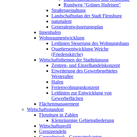
Rundweg "Grünes Hufeisen"
Straßengestaltung
Landschaftsplan der Stadt Flensburg
naturtalent
Generalentwässerungsplan
Innenhafen
Wohnraumentwicklung
Leitlinien Steuerung des Wohnungsbaus
Quartiersentwicklung Weiche
(Friedenskirche)
Wirtschaftsthemen der Stadtplanung
Zentren- und Einzelhandelskonzept
Erweiterung des Gewerbegebietes
Westerallee
Hafen
Ferienwohnungskonzept
Leitlinien zur Entwicklung von
Gewerbeflächen
Flächenmanagement
Wirtschaftsstandort
Flensburg in Zahlen
Kleinräumige Gebietsgliederung
Wirtschaftsprofil
Grenzpendeln
Grenzdreieck - Grænsetrekanten