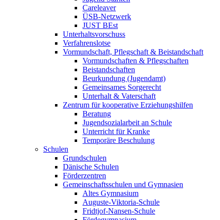
Careleaver
ÜSB-Netzwerk
JUST BEst
Unterhaltsvorschuss
Verfahrenslotse
Vormundschaft, Pflegschaft & Beistandschaft
Vormundschaften & Pflegschaften
Beistandschaften
Beurkundung (Jugendamt)
Gemeinsames Sorgerecht
Unterhalt & Vaterschaft
Zentrum für kooperative Erziehungshilfen
Beratung
Jugendsozialarbeit an Schule
Unterricht für Kranke
Temporäre Beschulung
Schulen
Grundschulen
Dänische Schulen
Förderzentren
Gemeinschaftsschulen und Gymnasien
Altes Gymnasium
Auguste-Viktoria-Schule
Fridtjof-Nansen-Schule
Fördegymnasium