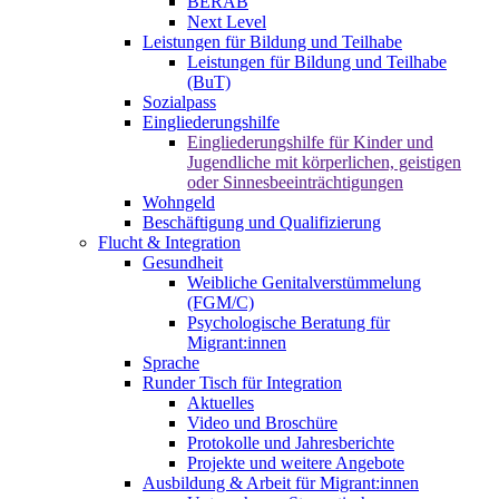
BERAB
Next Level
Leistungen für Bildung und Teilhabe
Leistungen für Bildung und Teilhabe
(BuT)
Sozialpass
Eingliederungshilfe
Eingliederungshilfe für Kinder und
Jugendliche mit körperlichen, geistigen
oder Sinnesbeeinträchtigungen
Wohngeld
Beschäftigung und Qualifizierung
Flucht & Integration
Gesundheit
Weibliche Genitalverstümmelung
(FGM/C)
Psychologische Beratung für
Migrant:innen
Sprache
Runder Tisch für Integration
Aktuelles
Video und Broschüre
Protokolle und Jahresberichte
Projekte und weitere Angebote
Ausbildung & Arbeit für Migrant:innen