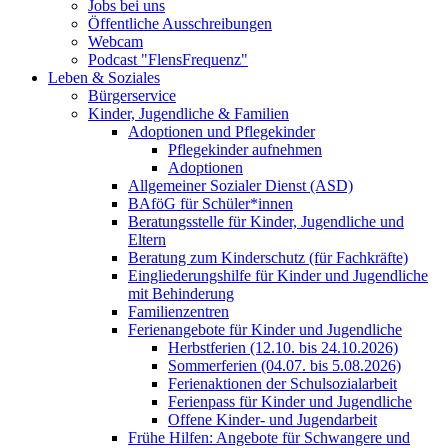
Jobs bei uns
Öffentliche Ausschreibungen
Webcam
Podcast "FlensFrequenz"
Leben & Soziales
Bürgerservice
Kinder, Jugendliche & Familien
Adoptionen und Pflegekinder
Pflegekinder aufnehmen
Adoptionen
Allgemeiner Sozialer Dienst (ASD)
BAföG für Schüler*innen
Beratungsstelle für Kinder, Jugendliche und
Eltern
Beratung zum Kinderschutz (für Fachkräfte)
Eingliederungshilfe für Kinder und Jugendliche
mit Behinderung
Familienzentren
Ferienangebote für Kinder und Jugendliche
Herbstferien (12.10. bis 24.10.2026)
Sommerferien (04.07. bis 5.08.2026)
Ferienaktionen der Schulsozialarbeit
Ferienpass für Kinder und Jugendliche
Offene Kinder- und Jugendarbeit
Frühe Hilfen: Angebote für Schwangere und