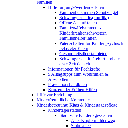
Familien
Hilfe für junge/werdende Eltern
Familienhebammen Schutzengel
Schwangerschafts(konflikt)
Offene Anlaufstellen
Familien-Hebammen, -
Kinderkrankenschwestern,
Familienhelfer:innen
Patenschaften für Kinder psychisch
belasteter Eltern
Gesundheitsdienstanbieter
Schwangerschaft, Geburt und die
erste Zeit danach
Informationen für Fachkräfte
5 Alltagstipps zum Wohlfühlen &
Abschalten
Präventionshandbuch
Konzept der Frühen Hilfen
Hilfe zur Erziehung
Kinderfreundliche Kommune
Kinderbetreuung: Kitas & Kindertagespflege
Kindertagesstätten
Städtische Kindertagesstätten
Alter Kupfermühlenweg
Stuhrsallee