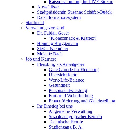
Ratsversammlung im LIVE Stream
Ausschüsse
Stadtpräsidentin Susanne Schäfer-Quäck
Ratsinformationssystem
Stadtrecht
Verwaltungsvorstand
Dr. Fabian Geyer
"Klönschnack & Klartext"
Henning Brüggemann
Stefan Niemöller
Melanie Bach
Job und Karriere
Flensburg als Arbeitgeber
Gute Gründe für Flensburg
Übersichtskarte
Work-Life-Balance
Gesundheit
Personalentwicklung
Fort- und Weiterbildung
Frauenförderung und Gleichstellung
Ihr Einstieg bei uns
Allgemeine Verwaltung
Sozialpädagogischer Bereich
Technische Berufe
Studiengang B. A.