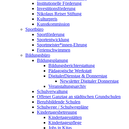
Institutionelle Förderung
Investitionsförderung
Nikolaus Reiser Stiftung
Kulturpreis
Kunstkommission
Sportbüro
Sportförderung
Sportentwicklung
Sportmeister*innen-Ehrung
Ferienschwimmen
Bildungsbüro
Bildungsplanung
Bildungsberichterstattung
Pädagogische Werkstatt
DigitalerDienstag & Donnerstag
Newsletter Digitaler Donnerstag
Veranstaltungsarchiv
Schulverwaltung
Offener Ganztag an städtischen Grundschulen
Berufsbildende Schulen
Schulwege / Schulwegpläne
Kindertagesbetreuung
Kindertagesstätten
Kindertagespflege
Jobs in Kitas