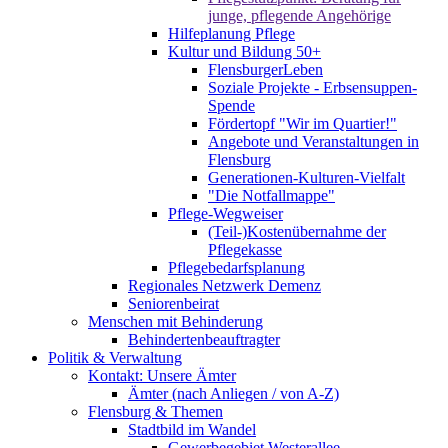
junge, pflegende Angehörige
Hilfeplanung Pflege
Kultur und Bildung 50+
FlensburgerLeben
Soziale Projekte - Erbsensuppen-
Spende
Fördertopf "Wir im Quartier!"
Angebote und Veranstaltungen in
Flensburg
Generationen-Kulturen-Vielfalt
"Die Notfallmappe"
Pflege-Wegweiser
(Teil-)Kostenübernahme der
Pflegekasse
Pflegebedarfsplanung
Regionales Netzwerk Demenz
Seniorenbeirat
Menschen mit Behinderung
Behindertenbeauftragter
Politik & Verwaltung
Kontakt: Unsere Ämter
Ämter (nach Anliegen / von A-Z)
Flensburg & Themen
Stadtbild im Wandel
Gewerbegebiet Westerallee