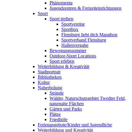
Phänomenta
Jugendzentren & Freizeiteinrichtungen
Sport
Sport treiben
Sportvereine
Sportbox
Flensburg liebt dich Marathon
Sportverband Flensburg
Hallenvergabe
Bewegungssommer
Outdoor-Sport Locations
Sport erleben
Weiterbildung & Kreativität
Stadtportrait
Bibliotheken
Kultur
Naherholung
Strände
Wälder, Naturschutzgebiet Twedter Feld,
naturnahe Flächen
Gärten und Parks
Plätze
Friedhöfe
Ferienangebote/Kinder und Jugendliche
Weiterbildung und Kreativität