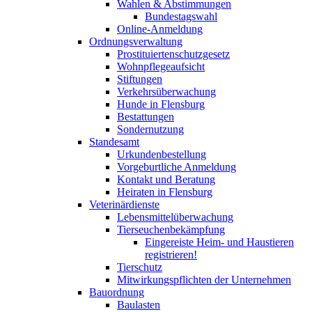
Wahlen & Abstimmungen
Bundestagswahl
Online-Anmeldung
Ordnungsverwaltung
Prostituiertenschutzgesetz
Wohnpflegeaufsicht
Stiftungen
Verkehrsüberwachung
Hunde in Flensburg
Bestattungen
Sondernutzung
Standesamt
Urkundenbestellung
Vorgeburtliche Anmeldung
Kontakt und Beratung
Heiraten in Flensburg
Veterinärdienste
Lebensmittelüberwachung
Tierseuchenbekämpfung
Eingereiste Heim- und Haustieren
registrieren!
Tierschutz
Mitwirkungspflichten der Unternehmen
Bauordnung
Baulasten