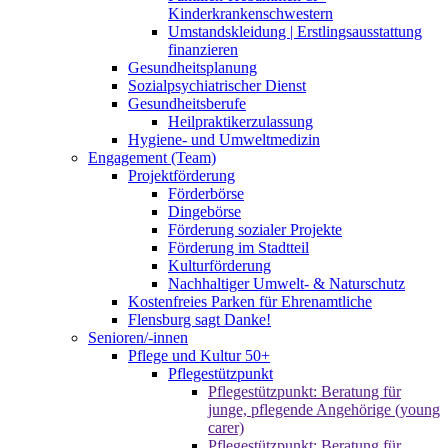
Kinderkrankenschwestern
Umstandskleidung | Erstlingsausstattung
finanzieren
Gesundheitsplanung
Sozialpsychiatrischer Dienst
Gesundheitsberufe
Heilpraktikerzulassung
Hygiene- und Umweltmedizin
Engagement (Team)
Projektförderung
Förderbörse
Dingebörse
Förderung sozialer Projekte
Förderung im Stadtteil
Kulturförderung
Nachhaltiger Umwelt- & Naturschutz
Kostenfreies Parken für Ehrenamtliche
Flensburg sagt Danke!
Senioren/-innen
Pflege und Kultur 50+
Pflegestützpunkt
Pflegestützpunkt: Beratung für
junge, pflegende Angehörige (young
carer)
Pflegestützpunkt: Beratung für