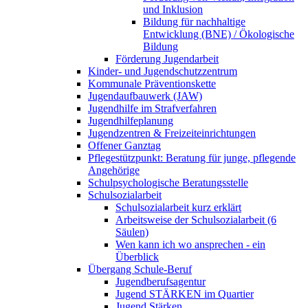
und Inklusion
Bildung für nachhaltige
Entwicklung (BNE) / Ökologische
Bildung
Förderung Jugendarbeit
Kinder- und Jugendschutzzentrum
Kommunale Präventionskette
Jugendaufbauwerk (JAW)
Jugendhilfe im Strafverfahren
Jugendhilfeplanung
Jugendzentren & Freizeiteinrichtungen
Offener Ganztag
Pflegestützpunkt: Beratung für junge, pflegende
Angehörige
Schulpsychologische Beratungsstelle
Schulsozialarbeit
Schulsozialarbeit kurz erklärt
Arbeitsweise der Schulsozialarbeit (6
Säulen)
Wen kann ich wo ansprechen - ein
Überblick
Übergang Schule-Beruf
Jugendberufsagentur
Jugend STÄRKEN im Quartier
Jugend Stärken