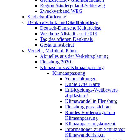
Region Sønderjylland-Schleswig
Zweckverband WEG
Städtebauförderung
Denkmalschutz und Stadtbildpflege
Deutsch-Dänische Kulturachse
Westliche Altstadt - seit 2019
Tag des offenen Denkmals
Gestaltungsbeirat
Verkehr, Mobilität, Klima
Aktuelles aus der Verkehrsplanung
Flensburg 2030+
Klimaschutz & Klimaanpassung
Klimaanpassung
Veranstaltungen
Kühle-Orte-Karte
Entsiegelungs-Wettbewerb
abpflastern!
Klimawandel in Flensburg
Flensburg passt sich an
Bundes-Förderprogramm
Klimaanpassung
Klimaanpassungskonzept
Informationen zum Schutz vor
Klimawandelrisiken