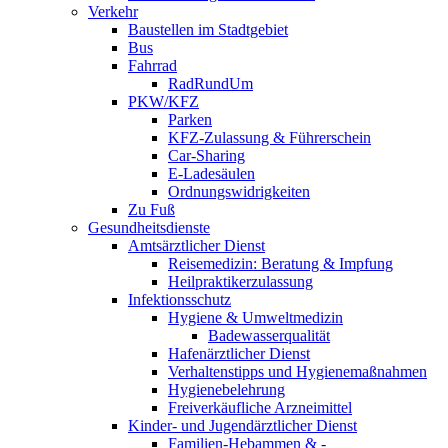
Verkehr
Baustellen im Stadtgebiet
Bus
Fahrrad
RadRundUm
PKW/KFZ
Parken
KFZ-Zulassung & Führerschein
Car-Sharing
E-Ladesäulen
Ordnungswidrigkeiten
Zu Fuß
Gesundheitsdienste
Amtsärztlicher Dienst
Reisemedizin: Beratung & Impfung
Heilpraktikerzulassung
Infektionsschutz
Hygiene & Umweltmedizin
Badewasserqualität
Hafenärztlicher Dienst
Verhaltenstipps und Hygienemaßnahmen
Hygienebelehrung
Freiverkäufliche Arzneimittel
Kinder- und Jugendärztlicher Dienst
Familien-Hebammen & -