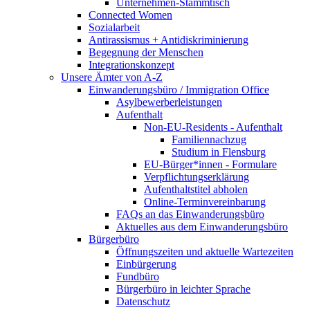
Unternehmen-Stammtisch
Connected Women
Sozialarbeit
Antirassismus + Antidiskriminierung
Begegnung der Menschen
Integrationskonzept
Unsere Ämter von A-Z
Einwanderungsbüro / Immigration Office
Asylbewerberleistungen
Aufenthalt
Non-EU-Residents - Aufenthalt
Familiennachzug
Studium in Flensburg
EU-Bürger*innen - Formulare
Verpflichtungserklärung
Aufenthaltstitel abholen
Online-Terminvereinbarung
FAQs an das Einwanderungsbüro
Aktuelles aus dem Einwanderungsbüro
Bürgerbüro
Öffnungszeiten und aktuelle Wartezeiten
Einbürgerung
Fundbüro
Bürgerbüro in leichter Sprache
Datenschutz