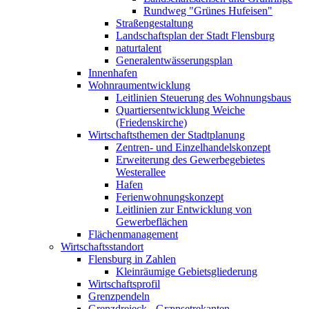
Rundweg "Grünes Hufeisen"
Straßengestaltung
Landschaftsplan der Stadt Flensburg
naturtalent
Generalentwässerungsplan
Innenhafen
Wohnraumentwicklung
Leitlinien Steuerung des Wohnungsbaus
Quartiersentwicklung Weiche
(Friedenskirche)
Wirtschaftsthemen der Stadtplanung
Zentren- und Einzelhandelskonzept
Erweiterung des Gewerbegebietes
Westerallee
Hafen
Ferienwohnungskonzept
Leitlinien zur Entwicklung von
Gewerbeflächen
Flächenmanagement
Wirtschaftsstandort
Flensburg in Zahlen
Kleinräumige Gebietsgliederung
Wirtschaftsprofil
Grenzpendeln
Grenzdreieck - Grænsetrekanten