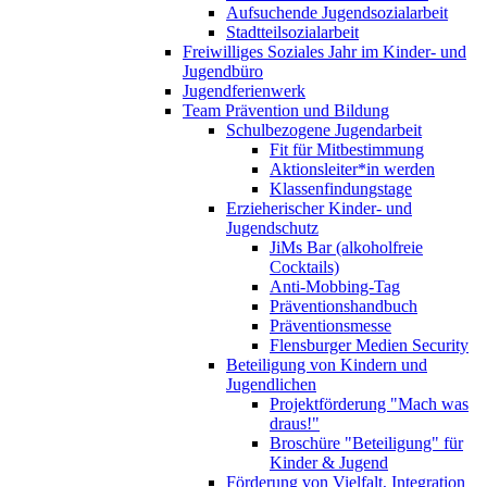
Aufsuchende Jugendsozialarbeit
Stadtteilsozialarbeit
Freiwilliges Soziales Jahr im Kinder- und
Jugendbüro
Jugendferienwerk
Team Prävention und Bildung
Schulbezogene Jugendarbeit
Fit für Mitbestimmung
Aktionsleiter*in werden
Klassenfindungstage
Erzieherischer Kinder- und
Jugendschutz
JiMs Bar (alkoholfreie
Cocktails)
Anti-Mobbing-Tag
Präventionshandbuch
Präventionsmesse
Flensburger Medien Security
Beteiligung von Kindern und
Jugendlichen
Projektförderung "Mach was
draus!"
Broschüre "Beteiligung" für
Kinder & Jugend
Förderung von Vielfalt, Integration