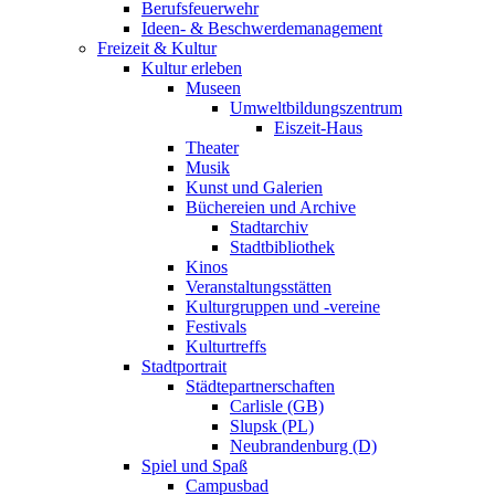
Berufsfeuerwehr
Ideen- & Beschwerdemanagement
Freizeit & Kultur
Kultur erleben
Museen
Umweltbildungszentrum
Eiszeit-Haus
Theater
Musik
Kunst und Galerien
Büchereien und Archive
Stadtarchiv
Stadtbibliothek
Kinos
Veranstaltungsstätten
Kulturgruppen und -vereine
Festivals
Kulturtreffs
Stadtportrait
Städtepartnerschaften
Carlisle (GB)
Slupsk (PL)
Neubrandenburg (D)
Spiel und Spaß
Campusbad