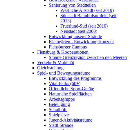
Sanierung von Stadtteilen
Westliche Altstadt (seit 2019)
Südstadt Bahnhofsumfeld (seit
2013)
Fruerlund-Süd (seit 2010)
Neustadt (seit 2000)
Entwicklung unserer Strände
Kleingärten - Entwicklungskonzept
Flensburger Campus
Flensburg & Kooperationen
Smarte Grenzregion zwischen den Meeren
Verkehr & Mobilität
Gleichstellung
Spiel- und Bewegungsräume
Entwicklung des Programms
Vital-Parks (60+)
Öffentliche Sport-Geräte
Naturnahe Spielflächen
Arbeitsgruppe
Beteiligung
Schulhöfe
Spielplätze
Jugend-Aktivitätsräume
Stadt-Strände