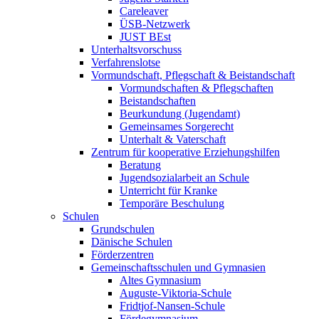
Careleaver
ÜSB-Netzwerk
JUST BEst
Unterhaltsvorschuss
Verfahrenslotse
Vormundschaft, Pflegschaft & Beistandschaft
Vormundschaften & Pflegschaften
Beistandschaften
Beurkundung (Jugendamt)
Gemeinsames Sorgerecht
Unterhalt & Vaterschaft
Zentrum für kooperative Erziehungshilfen
Beratung
Jugendsozialarbeit an Schule
Unterricht für Kranke
Temporäre Beschulung
Schulen
Grundschulen
Dänische Schulen
Förderzentren
Gemeinschaftsschulen und Gymnasien
Altes Gymnasium
Auguste-Viktoria-Schule
Fridtjof-Nansen-Schule
Fördegymnasium