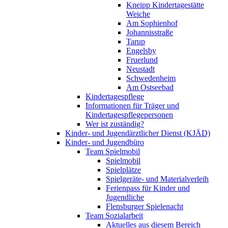
Kneipp Kindertagestätte
Weiche
Am Sophienhof
Johannisstraße
Tarup
Engelsby
Fruerlund
Neustadt
Schwedenheim
Am Ostseebad
Kindertagespflege
Informationen für Träger und
Kindertagespflegepersonen
Wer ist zuständig?
Kinder- und Jugendärztlicher Dienst (KJÄD)
Kinder- und Jugendbüro
Team Spielmobil
Spielmobil
Spielplätze
Spielgeräte- und Materialverleih
Ferienpass für Kinder und
Jugendliche
Flensburger Spielenacht
Team Sozialarbeit
Aktuelles aus diesem Bereich