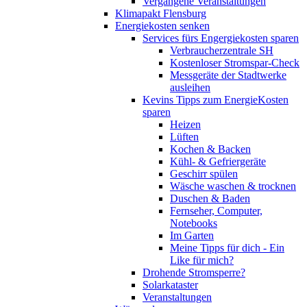
Vergangene Veranstaltungen
Klimapakt Flensburg
Energiekosten senken
Services fürs Engergiekosten sparen
Verbraucherzentrale SH
Kostenloser Stromspar-Check
Messgeräte der Stadtwerke
ausleihen
Kevins Tipps zum EnergieKosten
sparen
Heizen
Lüften
Kochen & Backen
Kühl- & Gefriergeräte
Geschirr spülen
Wäsche waschen & trocknen
Duschen & Baden
Fernseher, Computer,
Notebooks
Im Garten
Meine Tipps für dich - Ein
Like für mich?
Drohende Stromsperre?
Solarkataster
Veranstaltungen