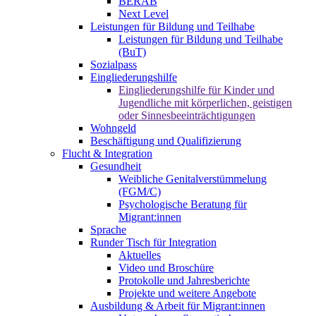
BERAB
Next Level
Leistungen für Bildung und Teilhabe
Leistungen für Bildung und Teilhabe
(BuT)
Sozialpass
Eingliederungshilfe
Eingliederungshilfe für Kinder und
Jugendliche mit körperlichen, geistigen
oder Sinnesbeeinträchtigungen
Wohngeld
Beschäftigung und Qualifizierung
Flucht & Integration
Gesundheit
Weibliche Genitalverstümmelung
(FGM/C)
Psychologische Beratung für
Migrant:innen
Sprache
Runder Tisch für Integration
Aktuelles
Video und Broschüre
Protokolle und Jahresberichte
Projekte und weitere Angebote
Ausbildung & Arbeit für Migrant:innen