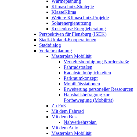
Wärmeplanung
Klimaschutz-Strategie
KlasseKlima
Weitere Klimaschutz-Projekte
Solarenergienutzung
Kostenlose Energieberatung
Perspektiven für Flensburg (ISEK)
Stadt-Umland-Kooperationen
Stadtdialog
Verkehrsplanung
Masterplan Mobilität
Verkehrsberuhigung Norderstraße
Fahrradstraßen
Radabstellmöglichkeiten
Parkraumkonzept
Mobilitätsstationen
Erweiterung personeller Ressourcen
Haushaltsbefragung zur
Fortbewegung (Mobilität)
Zu Fuß
Mit dem Fahrrad
Mit dem Bus
Nahverkehrsplan
Mit dem Auto
Masterplan Mobilität