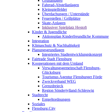
Grünanlagen
Fahrrad-Abstellanlagen
Kleinspielfelder
Überdachungen / Unterstände
Feuerstellen / Grillplätze
Skate-Anlagen
Inklusiver Spielplatz Hestoft
Kinder & Jugendliche
Aktionsplan Kinderfreundliche Kommune
Integration
Klimaschutz & Nachhaltigkeit
Planungsgrundlagen
Integriertes Stadtentwicklungskonzept
Fairtrade Stadt Flensburg
Kooperationen mit dem Umland
Verwaltungsgemeinschaft Flensburg-
Glücksburg
Tourismus Agentur Flensburger Förde
Zweckverband WEG
Grenzdreieck
Region Sönderjylland-Schleswig
Stadtrecht
Entgeltordnungen
Soziales
Flensburg.City