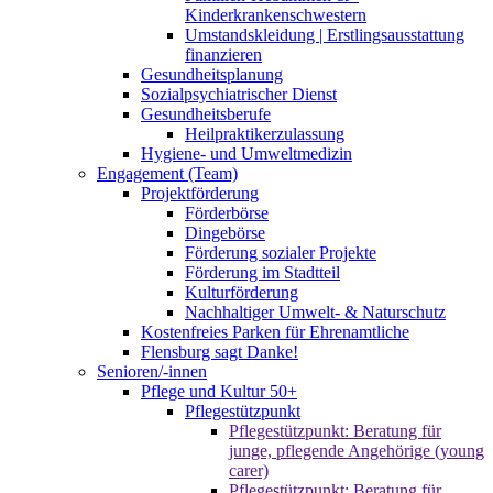
Kinderkrankenschwestern
Umstandskleidung | Erstlingsausstattung
finanzieren
Gesundheitsplanung
Sozialpsychiatrischer Dienst
Gesundheitsberufe
Heilpraktikerzulassung
Hygiene- und Umweltmedizin
Engagement (Team)
Projektförderung
Förderbörse
Dingebörse
Förderung sozialer Projekte
Förderung im Stadtteil
Kulturförderung
Nachhaltiger Umwelt- & Naturschutz
Kostenfreies Parken für Ehrenamtliche
Flensburg sagt Danke!
Senioren/-innen
Pflege und Kultur 50+
Pflegestützpunkt
Pflegestützpunkt: Beratung für
junge, pflegende Angehörige (young
carer)
Pflegestützpunkt: Beratung für