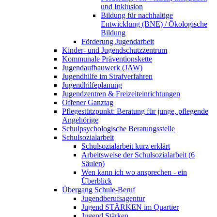
und Inklusion
Bildung für nachhaltige
Entwicklung (BNE) / Ökologische
Bildung
Förderung Jugendarbeit
Kinder- und Jugendschutzzentrum
Kommunale Präventionskette
Jugendaufbauwerk (JAW)
Jugendhilfe im Strafverfahren
Jugendhilfeplanung
Jugendzentren & Freizeiteinrichtungen
Offener Ganztag
Pflegestützpunkt: Beratung für junge, pflegende
Angehörige
Schulpsychologische Beratungsstelle
Schulsozialarbeit
Schulsozialarbeit kurz erklärt
Arbeitsweise der Schulsozialarbeit (6
Säulen)
Wen kann ich wo ansprechen - ein
Überblick
Übergang Schule-Beruf
Jugendberufsagentur
Jugend STÄRKEN im Quartier
Jugend Stärken