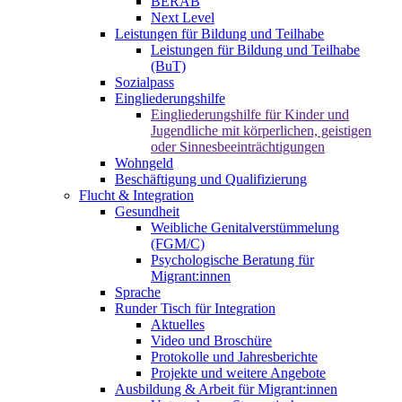
BERAB
Next Level
Leistungen für Bildung und Teilhabe
Leistungen für Bildung und Teilhabe
(BuT)
Sozialpass
Eingliederungshilfe
Eingliederungshilfe für Kinder und
Jugendliche mit körperlichen, geistigen
oder Sinnesbeeinträchtigungen
Wohngeld
Beschäftigung und Qualifizierung
Flucht & Integration
Gesundheit
Weibliche Genitalverstümmelung
(FGM/C)
Psychologische Beratung für
Migrant:innen
Sprache
Runder Tisch für Integration
Aktuelles
Video und Broschüre
Protokolle und Jahresberichte
Projekte und weitere Angebote
Ausbildung & Arbeit für Migrant:innen