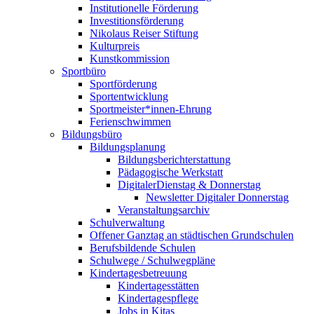
Institutionelle Förderung
Investitionsförderung
Nikolaus Reiser Stiftung
Kulturpreis
Kunstkommission
Sportbüro
Sportförderung
Sportentwicklung
Sportmeister*innen-Ehrung
Ferienschwimmen
Bildungsbüro
Bildungsplanung
Bildungsberichterstattung
Pädagogische Werkstatt
DigitalerDienstag & Donnerstag
Newsletter Digitaler Donnerstag
Veranstaltungsarchiv
Schulverwaltung
Offener Ganztag an städtischen Grundschulen
Berufsbildende Schulen
Schulwege / Schulwegpläne
Kindertagesbetreuung
Kindertagesstätten
Kindertagespflege
Jobs in Kitas