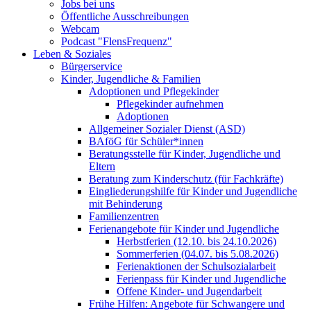
Jobs bei uns
Öffentliche Ausschreibungen
Webcam
Podcast "FlensFrequenz"
Leben & Soziales
Bürgerservice
Kinder, Jugendliche & Familien
Adoptionen und Pflegekinder
Pflegekinder aufnehmen
Adoptionen
Allgemeiner Sozialer Dienst (ASD)
BAföG für Schüler*innen
Beratungsstelle für Kinder, Jugendliche und
Eltern
Beratung zum Kinderschutz (für Fachkräfte)
Eingliederungshilfe für Kinder und Jugendliche
mit Behinderung
Familienzentren
Ferienangebote für Kinder und Jugendliche
Herbstferien (12.10. bis 24.10.2026)
Sommerferien (04.07. bis 5.08.2026)
Ferienaktionen der Schulsozialarbeit
Ferienpass für Kinder und Jugendliche
Offene Kinder- und Jugendarbeit
Frühe Hilfen: Angebote für Schwangere und