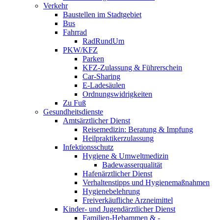
Verkehr
Baustellen im Stadtgebiet
Bus
Fahrrad
RadRundUm
PKW/KFZ
Parken
KFZ-Zulassung & Führerschein
Car-Sharing
E-Ladesäulen
Ordnungswidrigkeiten
Zu Fuß
Gesundheitsdienste
Amtsärztlicher Dienst
Reisemedizin: Beratung & Impfung
Heilpraktikerzulassung
Infektionsschutz
Hygiene & Umweltmedizin
Badewasserqualität
Hafenärztlicher Dienst
Verhaltenstipps und Hygienemaßnahmen
Hygienebelehrung
Freiverkäufliche Arzneimittel
Kinder- und Jugendärztlicher Dienst
Familien-Hebammen & -