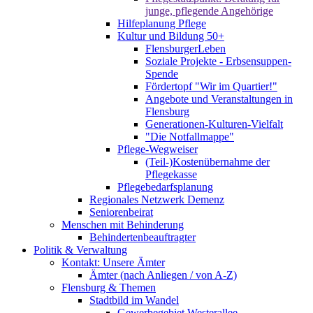
junge, pflegende Angehörige
Hilfeplanung Pflege
Kultur und Bildung 50+
FlensburgerLeben
Soziale Projekte - Erbsensuppen-
Spende
Fördertopf "Wir im Quartier!"
Angebote und Veranstaltungen in
Flensburg
Generationen-Kulturen-Vielfalt
"Die Notfallmappe"
Pflege-Wegweiser
(Teil-)Kostenübernahme der
Pflegekasse
Pflegebedarfsplanung
Regionales Netzwerk Demenz
Seniorenbeirat
Menschen mit Behinderung
Behindertenbeauftragter
Politik & Verwaltung
Kontakt: Unsere Ämter
Ämter (nach Anliegen / von A-Z)
Flensburg & Themen
Stadtbild im Wandel
Gewerbegebiet Westerallee