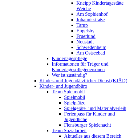
Kneipp Kindertagestätte
Weiche
Am Sophienhof
Johannisstraße
Tarup
Engelsby
Fruerlund
Neustadt
Schwedenheim
Am Ostseebad
Kindertagespflege
Informationen für Träger und
Kindertagespflegepersonen
Wer ist zuständig?
Kinder- und Jugendärztlicher Dienst (KJÄD)
Kinder- und Jugendbüro
Team Spielmobil
Spielmobil
Spielplätze
Spielgeräte- und Materialverleih
Ferienpass für Kinder und
Jugendliche
Flensburger Spielenacht
Team Sozialarbeit
Aktuelles aus diesem Bereich