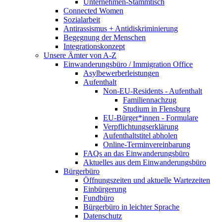
Unternehmen-Stammtisch
Connected Women
Sozialarbeit
Antirassismus + Antidiskriminierung
Begegnung der Menschen
Integrationskonzept
Unsere Ämter von A-Z
Einwanderungsbüro / Immigration Office
Asylbewerberleistungen
Aufenthalt
Non-EU-Residents - Aufenthalt
Familiennachzug
Studium in Flensburg
EU-Bürger*innen - Formulare
Verpflichtungserklärung
Aufenthaltstitel abholen
Online-Terminvereinbarung
FAQs an das Einwanderungsbüro
Aktuelles aus dem Einwanderungsbüro
Bürgerbüro
Öffnungszeiten und aktuelle Wartezeiten
Einbürgerung
Fundbüro
Bürgerbüro in leichter Sprache
Datenschutz