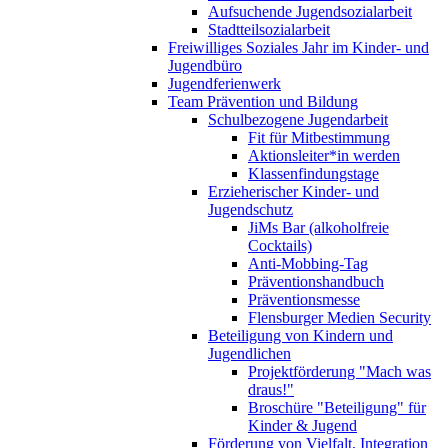
Aufsuchende Jugendsozialarbeit
Stadtteilsozialarbeit
Freiwilliges Soziales Jahr im Kinder- und
Jugendbüro
Jugendferienwerk
Team Prävention und Bildung
Schulbezogene Jugendarbeit
Fit für Mitbestimmung
Aktionsleiter*in werden
Klassenfindungstage
Erzieherischer Kinder- und
Jugendschutz
JiMs Bar (alkoholfreie
Cocktails)
Anti-Mobbing-Tag
Präventionshandbuch
Präventionsmesse
Flensburger Medien Security
Beteiligung von Kindern und
Jugendlichen
Projektförderung "Mach was
draus!"
Broschüre "Beteiligung" für
Kinder & Jugend
Förderung von Vielfalt, Integration