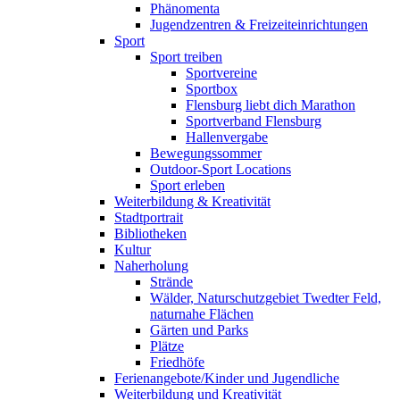
Phänomenta
Jugendzentren & Freizeiteinrichtungen
Sport
Sport treiben
Sportvereine
Sportbox
Flensburg liebt dich Marathon
Sportverband Flensburg
Hallenvergabe
Bewegungssommer
Outdoor-Sport Locations
Sport erleben
Weiterbildung & Kreativität
Stadtportrait
Bibliotheken
Kultur
Naherholung
Strände
Wälder, Naturschutzgebiet Twedter Feld,
naturnahe Flächen
Gärten und Parks
Plätze
Friedhöfe
Ferienangebote/Kinder und Jugendliche
Weiterbildung und Kreativität