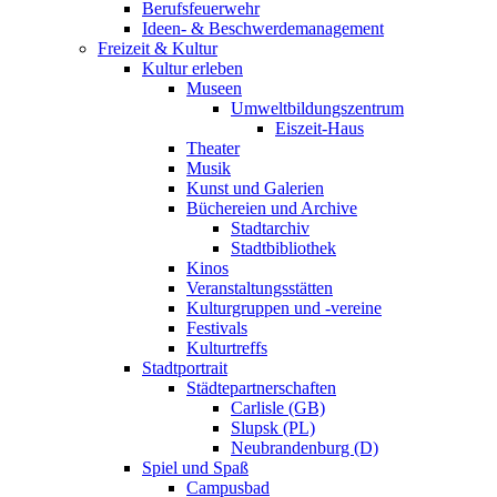
Berufsfeuerwehr
Ideen- & Beschwerdemanagement
Freizeit & Kultur
Kultur erleben
Museen
Umweltbildungszentrum
Eiszeit-Haus
Theater
Musik
Kunst und Galerien
Büchereien und Archive
Stadtarchiv
Stadtbibliothek
Kinos
Veranstaltungsstätten
Kulturgruppen und -vereine
Festivals
Kulturtreffs
Stadtportrait
Städtepartnerschaften
Carlisle (GB)
Slupsk (PL)
Neubrandenburg (D)
Spiel und Spaß
Campusbad