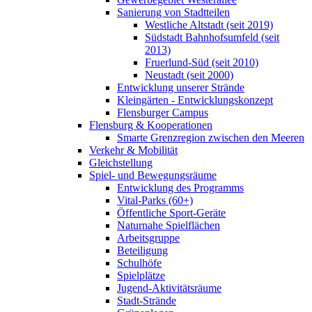
Sanierung von Stadtteilen
Westliche Altstadt (seit 2019)
Südstadt Bahnhofsumfeld (seit
2013)
Fruerlund-Süd (seit 2010)
Neustadt (seit 2000)
Entwicklung unserer Strände
Kleingärten - Entwicklungskonzept
Flensburger Campus
Flensburg & Kooperationen
Smarte Grenzregion zwischen den Meeren
Verkehr & Mobilität
Gleichstellung
Spiel- und Bewegungsräume
Entwicklung des Programms
Vital-Parks (60+)
Öffentliche Sport-Geräte
Naturnahe Spielflächen
Arbeitsgruppe
Beteiligung
Schulhöfe
Spielplätze
Jugend-Aktivitätsräume
Stadt-Strände