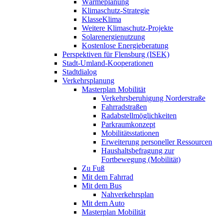
Wärmeplanung
Klimaschutz-Strategie
KlasseKlima
Weitere Klimaschutz-Projekte
Solarenergienutzung
Kostenlose Energieberatung
Perspektiven für Flensburg (ISEK)
Stadt-Umland-Kooperationen
Stadtdialog
Verkehrsplanung
Masterplan Mobilität
Verkehrsberuhigung Norderstraße
Fahrradstraßen
Radabstellmöglichkeiten
Parkraumkonzept
Mobilitätsstationen
Erweiterung personeller Ressourcen
Haushaltsbefragung zur
Fortbewegung (Mobilität)
Zu Fuß
Mit dem Fahrrad
Mit dem Bus
Nahverkehrsplan
Mit dem Auto
Masterplan Mobilität