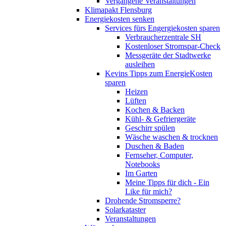
Vergangene Veranstaltungen
Klimapakt Flensburg
Energiekosten senken
Services fürs Engergiekosten sparen
Verbraucherzentrale SH
Kostenloser Stromspar-Check
Messgeräte der Stadtwerke
ausleihen
Kevins Tipps zum EnergieKosten
sparen
Heizen
Lüften
Kochen & Backen
Kühl- & Gefriergeräte
Geschirr spülen
Wäsche waschen & trocknen
Duschen & Baden
Fernseher, Computer,
Notebooks
Im Garten
Meine Tipps für dich - Ein
Like für mich?
Drohende Stromsperre?
Solarkataster
Veranstaltungen