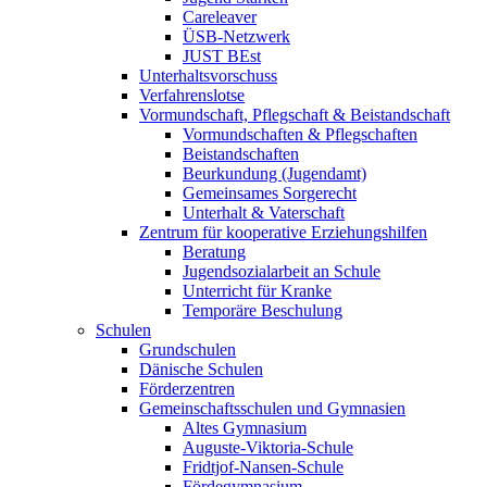
Careleaver
ÜSB-Netzwerk
JUST BEst
Unterhaltsvorschuss
Verfahrenslotse
Vormundschaft, Pflegschaft & Beistandschaft
Vormundschaften & Pflegschaften
Beistandschaften
Beurkundung (Jugendamt)
Gemeinsames Sorgerecht
Unterhalt & Vaterschaft
Zentrum für kooperative Erziehungshilfen
Beratung
Jugendsozialarbeit an Schule
Unterricht für Kranke
Temporäre Beschulung
Schulen
Grundschulen
Dänische Schulen
Förderzentren
Gemeinschaftsschulen und Gymnasien
Altes Gymnasium
Auguste-Viktoria-Schule
Fridtjof-Nansen-Schule
Fördegymnasium