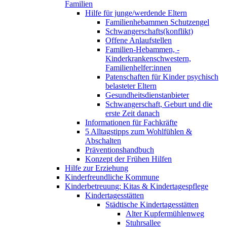
Familien
Hilfe für junge/werdende Eltern
Familienhebammen Schutzengel
Schwangerschafts(konflikt)
Offene Anlaufstellen
Familien-Hebammen, -
Kinderkrankenschwestern,
Familienhelfer:innen
Patenschaften für Kinder psychisch
belasteter Eltern
Gesundheitsdienstanbieter
Schwangerschaft, Geburt und die
erste Zeit danach
Informationen für Fachkräfte
5 Alltagstipps zum Wohlfühlen &
Abschalten
Präventionshandbuch
Konzept der Frühen Hilfen
Hilfe zur Erziehung
Kinderfreundliche Kommune
Kinderbetreuung: Kitas & Kindertagespflege
Kindertagesstätten
Städtische Kindertagesstätten
Alter Kupfermühlenweg
Stuhrsallee