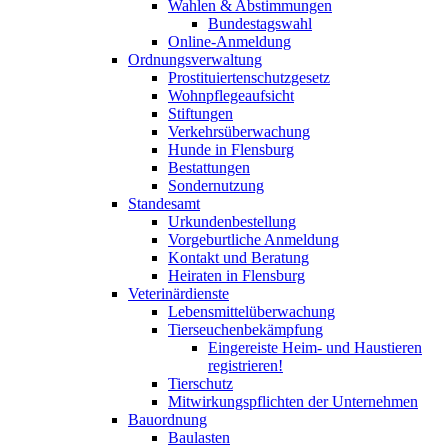
Wahlen & Abstimmungen
Bundestagswahl
Online-Anmeldung
Ordnungsverwaltung
Prostituiertenschutzgesetz
Wohnpflegeaufsicht
Stiftungen
Verkehrsüberwachung
Hunde in Flensburg
Bestattungen
Sondernutzung
Standesamt
Urkundenbestellung
Vorgeburtliche Anmeldung
Kontakt und Beratung
Heiraten in Flensburg
Veterinärdienste
Lebensmittelüberwachung
Tierseuchenbekämpfung
Eingereiste Heim- und Haustieren
registrieren!
Tierschutz
Mitwirkungspflichten der Unternehmen
Bauordnung
Baulasten