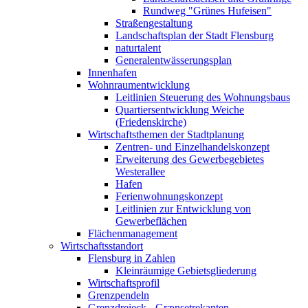
Rundweg "Grünes Hufeisen"
Straßengestaltung
Landschaftsplan der Stadt Flensburg
naturtalent
Generalentwässerungsplan
Innenhafen
Wohnraumentwicklung
Leitlinien Steuerung des Wohnungsbaus
Quartiersentwicklung Weiche
(Friedenskirche)
Wirtschaftsthemen der Stadtplanung
Zentren- und Einzelhandelskonzept
Erweiterung des Gewerbegebietes
Westerallee
Hafen
Ferienwohnungskonzept
Leitlinien zur Entwicklung von
Gewerbeflächen
Flächenmanagement
Wirtschaftsstandort
Flensburg in Zahlen
Kleinräumige Gebietsgliederung
Wirtschaftsprofil
Grenzpendeln
Grenzdreieck - Grænsetrekanten