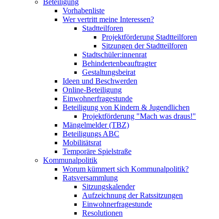
Beteiligung
Vorhabenliste
Wer vertritt meine Interessen?
Stadtteilforen
Projektförderung Stadtteilforen
Sitzungen der Stadtteilforen
Stadtschüler:innenrat
Behindertenbeauftragter
Gestaltungsbeirat
Ideen und Beschwerden
Online-Beteiligung
Einwohnerfragestunde
Beteiligung von Kindern & Jugendlichen
Projektförderung "Mach was draus!"
Mängelmelder (TBZ)
Beteiligungs ABC
Mobilitätsrat
Temporäre Spielstraße
Kommunalpolitik
Worum kümmert sich Kommunalpolitik?
Ratsversammlung
Sitzungskalender
Aufzeichnung der Ratssitzungen
Einwohnerfragestunde
Resolutionen