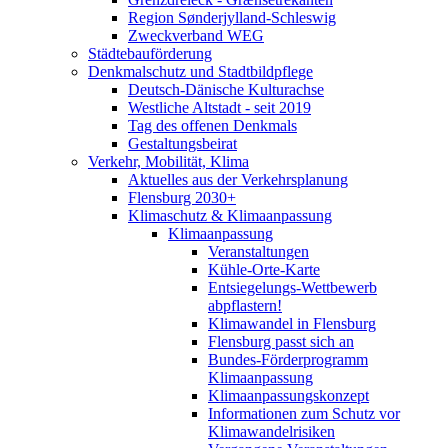
Region Sønderjylland-Schleswig
Zweckverband WEG
Städtebauförderung
Denkmalschutz und Stadtbildpflege
Deutsch-Dänische Kulturachse
Westliche Altstadt - seit 2019
Tag des offenen Denkmals
Gestaltungsbeirat
Verkehr, Mobilität, Klima
Aktuelles aus der Verkehrsplanung
Flensburg 2030+
Klimaschutz & Klimaanpassung
Klimaanpassung
Veranstaltungen
Kühle-Orte-Karte
Entsiegelungs-Wettbewerb
abpflastern!
Klimawandel in Flensburg
Flensburg passt sich an
Bundes-Förderprogramm
Klimaanpassung
Klimaanpassungskonzept
Informationen zum Schutz vor
Klimawandelrisiken