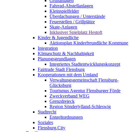
Grünanlagen
Fahrrad-Abstellanlagen
Kleinspielfelder
Überdachungen / Unterstände
Feuerstellen / Grillplätze
Skate-Anlagen
Inklusiver Spielplatz Hestoft
Kinder & Jugendliche
Aktionsplan Kinderfreundliche Kommune
Integration
Klimaschutz & Nachhaltigkeit
Planungsgrundlagen
Integriertes Stadtentwicklungskonzept
Fairtrade Stadt Flensburg
Kooperationen mit dem Umland
Verwaltungsgemeinschaft Flensburg-
Glücksburg
Tourismus Agentur Flensburger Förde
Zweckverband WEG
Grenzdreieck
Region Sönderjylland-Schleswig
Stadtrecht
Entgeltordnungen
Soziales
Flensburg.City