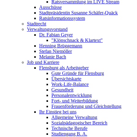
Ratsversammlung im LIVE Stream
Ausschüsse
Stadtpräsidentin Susanne Schäfer-Quäck
Ratsinformationssystem
Stadtrecht
Verwaltungsvorstand
Dr. Fabian Geyer
"Klönschnack & Klartext"
Henning Brüggemann
Stefan Niemöller
Melanie Bach
Job und Karriere
Flensburg als Arbeitgeber
Gute Gründe für Flensburg
Übersichtskarte
Work-Life-Balance
Gesundheit
Personalentwicklung
Fort- und Weiterbildung
Frauenförderung und Gleichstellung
Ihr Einstieg bei uns
Allgemeine Verwaltung
Sozialpädagogischer Bereich
Technische Berufe
Studiengang B. A.