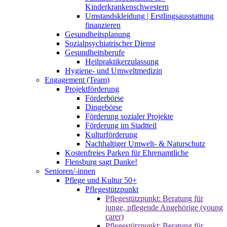
Kinderkrankenschwestern
Umstandskleidung | Erstlingsausstattung
finanzieren
Gesundheitsplanung
Sozialpsychiatrischer Dienst
Gesundheitsberufe
Heilpraktikerzulassung
Hygiene- und Umweltmedizin
Engagement (Team)
Projektförderung
Förderbörse
Dingebörse
Förderung sozialer Projekte
Förderung im Stadtteil
Kulturförderung
Nachhaltiger Umwelt- & Naturschutz
Kostenfreies Parken für Ehrenamtliche
Flensburg sagt Danke!
Senioren/-innen
Pflege und Kultur 50+
Pflegestützpunkt
Pflegestützpunkt: Beratung für
junge, pflegende Angehörige (young
carer)
Pflegestützpunkt: Beratung für