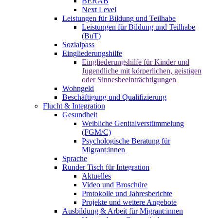
BERAB
Next Level
Leistungen für Bildung und Teilhabe
Leistungen für Bildung und Teilhabe
(BuT)
Sozialpass
Eingliederungshilfe
Eingliederungshilfe für Kinder und
Jugendliche mit körperlichen, geistigen
oder Sinnesbeeinträchtigungen
Wohngeld
Beschäftigung und Qualifizierung
Flucht & Integration
Gesundheit
Weibliche Genitalverstümmelung
(FGM/C)
Psychologische Beratung für
Migrant:innen
Sprache
Runder Tisch für Integration
Aktuelles
Video und Broschüre
Protokolle und Jahresberichte
Projekte und weitere Angebote
Ausbildung & Arbeit für Migrant:innen