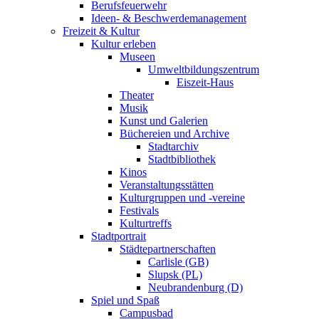
Berufsfeuerwehr
Ideen- & Beschwerdemanagement
Freizeit & Kultur
Kultur erleben
Museen
Umweltbildungszentrum
Eiszeit-Haus
Theater
Musik
Kunst und Galerien
Büchereien und Archive
Stadtarchiv
Stadtbibliothek
Kinos
Veranstaltungsstätten
Kulturgruppen und -vereine
Festivals
Kulturtreffs
Stadtportrait
Städtepartnerschaften
Carlisle (GB)
Slupsk (PL)
Neubrandenburg (D)
Spiel und Spaß
Campusbad