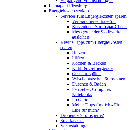
Vergangene Veranstaltungen
Klimapakt Flensburg
Energiekosten senken
Services fürs Engergiekosten sparen
Verbraucherzentrale SH
Kostenloser Stromspar-Check
Messgeräte der Stadtwerke
ausleihen
Kevins Tipps zum EnergieKosten
sparen
Heizen
Lüften
Kochen & Backen
Kühl- & Gefriergeräte
Geschirr spülen
Wäsche waschen & trocknen
Duschen & Baden
Fernseher, Computer,
Notebooks
Im Garten
Meine Tipps für dich - Ein
Like für mich?
Drohende Stromsperre?
Solarkataster
Veranstaltungen