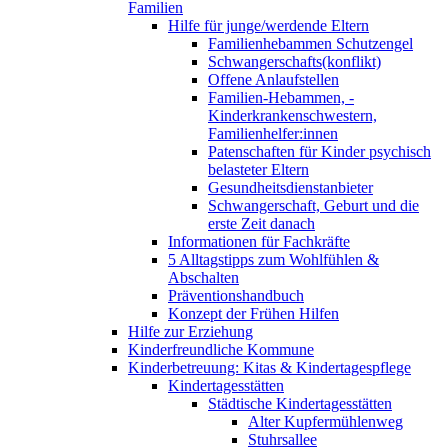
Familien
Hilfe für junge/werdende Eltern
Familienhebammen Schutzengel
Schwangerschafts(konflikt)
Offene Anlaufstellen
Familien-Hebammen, -
Kinderkrankenschwestern,
Familienhelfer:innen
Patenschaften für Kinder psychisch
belasteter Eltern
Gesundheitsdienstanbieter
Schwangerschaft, Geburt und die
erste Zeit danach
Informationen für Fachkräfte
5 Alltagstipps zum Wohlfühlen &
Abschalten
Präventionshandbuch
Konzept der Frühen Hilfen
Hilfe zur Erziehung
Kinderfreundliche Kommune
Kinderbetreuung: Kitas & Kindertagespflege
Kindertagesstätten
Städtische Kindertagesstätten
Alter Kupfermühlenweg
Stuhrsallee