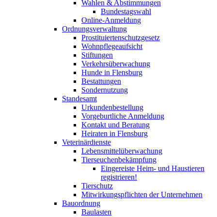
Wahlen & Abstimmungen
Bundestagswahl
Online-Anmeldung
Ordnungsverwaltung
Prostituiertenschutzgesetz
Wohnpflegeaufsicht
Stiftungen
Verkehrsüberwachung
Hunde in Flensburg
Bestattungen
Sondernutzung
Standesamt
Urkundenbestellung
Vorgeburtliche Anmeldung
Kontakt und Beratung
Heiraten in Flensburg
Veterinärdienste
Lebensmittelüberwachung
Tierseuchenbekämpfung
Eingereiste Heim- und Haustieren
registrieren!
Tierschutz
Mitwirkungspflichten der Unternehmen
Bauordnung
Baulasten