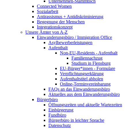
Unternehmen-Stammtisch
Connected Women
Sozialarbeit
Antirassismus + Antidiskriminierung
Begegnung der Menschen
Integrationskonzept
Unsere Ämter von A-Z
Einwanderungsbüro / Immigration Office
Asylbewerberleistungen
Aufenthalt
Non-EU-Residents - Aufenthalt
Familiennachzug
Studium in Flensburg
EU-Bürger*innen - Formulare
Verpflichtungserklärung
Aufenthaltstitel abholen
Online-Terminvereinbarung
FAQs an das Einwanderungsbüro
Aktuelles aus dem Einwanderungsbüro
Bürgerbüro
Öffnungszeiten und aktuelle Wartezeiten
Einbürgerung
Fundbüro
Bürgerbüro in leichter Sprache
Datenschutz