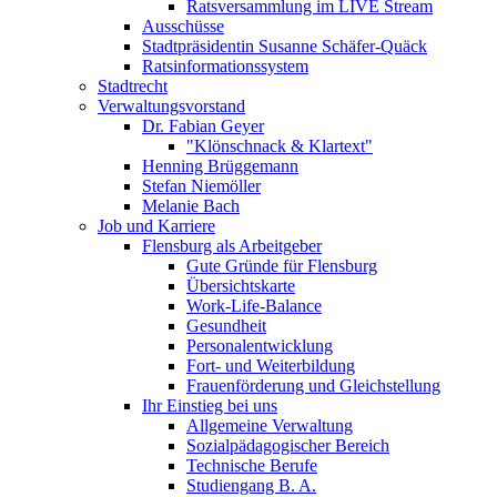
Ratsversammlung im LIVE Stream
Ausschüsse
Stadtpräsidentin Susanne Schäfer-Quäck
Ratsinformationssystem
Stadtrecht
Verwaltungsvorstand
Dr. Fabian Geyer
"Klönschnack & Klartext"
Henning Brüggemann
Stefan Niemöller
Melanie Bach
Job und Karriere
Flensburg als Arbeitgeber
Gute Gründe für Flensburg
Übersichtskarte
Work-Life-Balance
Gesundheit
Personalentwicklung
Fort- und Weiterbildung
Frauenförderung und Gleichstellung
Ihr Einstieg bei uns
Allgemeine Verwaltung
Sozialpädagogischer Bereich
Technische Berufe
Studiengang B. A.