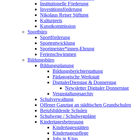
Institutionelle Förderung
Investitionsförderung
Nikolaus Reiser Stiftung
Kulturpreis
Kunstkommission
Sportbüro
Sportförderung
Sportentwicklung
Sportmeister*innen-Ehrung
Ferienschwimmen
Bildungsbüro
Bildungsplanung
Bildungsberichterstattung
Pädagogische Werkstatt
DigitalerDienstag & Donnerstag
Newsletter Digitaler Donnerstag
Veranstaltungsarchiv
Schulverwaltung
Offener Ganztag an städtischen Grundschulen
Berufsbildende Schulen
Schulwege / Schulwegpläne
Kindertagesbetreuung
Kindertagesstätten
Kindertagespflege
Jobs in Kitas