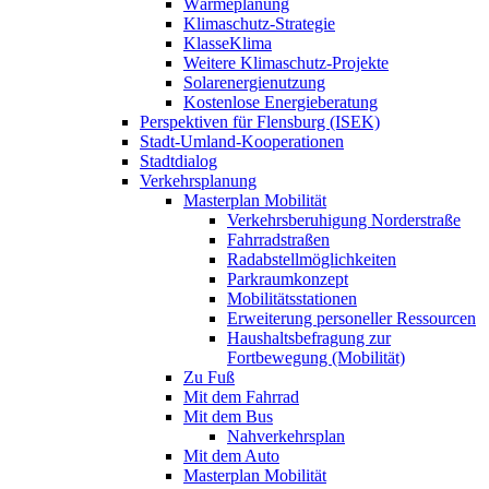
Wärmeplanung
Klimaschutz-Strategie
KlasseKlima
Weitere Klimaschutz-Projekte
Solarenergienutzung
Kostenlose Energieberatung
Perspektiven für Flensburg (ISEK)
Stadt-Umland-Kooperationen
Stadtdialog
Verkehrsplanung
Masterplan Mobilität
Verkehrsberuhigung Norderstraße
Fahrradstraßen
Radabstellmöglichkeiten
Parkraumkonzept
Mobilitätsstationen
Erweiterung personeller Ressourcen
Haushaltsbefragung zur
Fortbewegung (Mobilität)
Zu Fuß
Mit dem Fahrrad
Mit dem Bus
Nahverkehrsplan
Mit dem Auto
Masterplan Mobilität