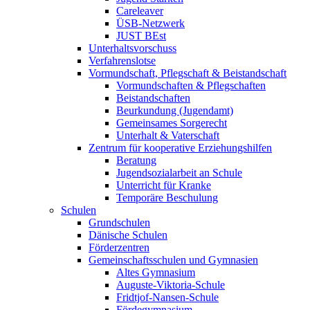
Careleaver
ÜSB-Netzwerk
JUST BEst
Unterhaltsvorschuss
Verfahrenslotse
Vormundschaft, Pflegschaft & Beistandschaft
Vormundschaften & Pflegschaften
Beistandschaften
Beurkundung (Jugendamt)
Gemeinsames Sorgerecht
Unterhalt & Vaterschaft
Zentrum für kooperative Erziehungshilfen
Beratung
Jugendsozialarbeit an Schule
Unterricht für Kranke
Temporäre Beschulung
Schulen
Grundschulen
Dänische Schulen
Förderzentren
Gemeinschaftsschulen und Gymnasien
Altes Gymnasium
Auguste-Viktoria-Schule
Fridtjof-Nansen-Schule
Fördegymnasium