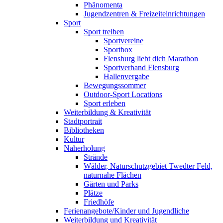
Phänomenta
Jugendzentren & Freizeiteinrichtungen
Sport
Sport treiben
Sportvereine
Sportbox
Flensburg liebt dich Marathon
Sportverband Flensburg
Hallenvergabe
Bewegungssommer
Outdoor-Sport Locations
Sport erleben
Weiterbildung & Kreativität
Stadtportrait
Bibliotheken
Kultur
Naherholung
Strände
Wälder, Naturschutzgebiet Twedter Feld,
naturnahe Flächen
Gärten und Parks
Plätze
Friedhöfe
Ferienangebote/Kinder und Jugendliche
Weiterbildung und Kreativität