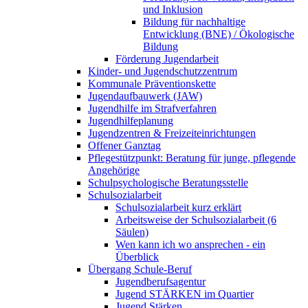
und Inklusion
Bildung für nachhaltige
Entwicklung (BNE) / Ökologische
Bildung
Förderung Jugendarbeit
Kinder- und Jugendschutzzentrum
Kommunale Präventionskette
Jugendaufbauwerk (JAW)
Jugendhilfe im Strafverfahren
Jugendhilfeplanung
Jugendzentren & Freizeiteinrichtungen
Offener Ganztag
Pflegestützpunkt: Beratung für junge, pflegende
Angehörige
Schulpsychologische Beratungsstelle
Schulsozialarbeit
Schulsozialarbeit kurz erklärt
Arbeitsweise der Schulsozialarbeit (6
Säulen)
Wen kann ich wo ansprechen - ein
Überblick
Übergang Schule-Beruf
Jugendberufsagentur
Jugend STÄRKEN im Quartier
Jugend Stärken