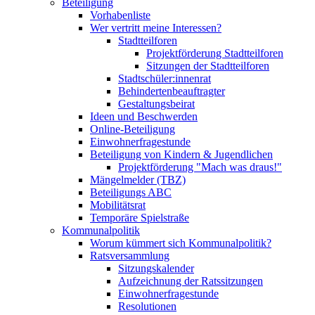
Beteiligung
Vorhabenliste
Wer vertritt meine Interessen?
Stadtteilforen
Projektförderung Stadtteilforen
Sitzungen der Stadtteilforen
Stadtschüler:innenrat
Behindertenbeauftragter
Gestaltungsbeirat
Ideen und Beschwerden
Online-Beteiligung
Einwohnerfragestunde
Beteiligung von Kindern & Jugendlichen
Projektförderung "Mach was draus!"
Mängelmelder (TBZ)
Beteiligungs ABC
Mobilitätsrat
Temporäre Spielstraße
Kommunalpolitik
Worum kümmert sich Kommunalpolitik?
Ratsversammlung
Sitzungskalender
Aufzeichnung der Ratssitzungen
Einwohnerfragestunde
Resolutionen