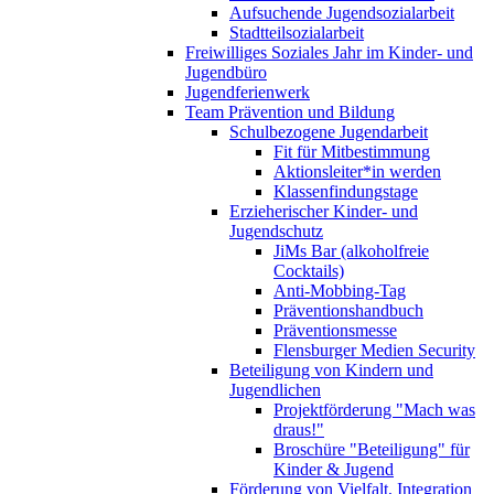
Aufsuchende Jugendsozialarbeit
Stadtteilsozialarbeit
Freiwilliges Soziales Jahr im Kinder- und
Jugendbüro
Jugendferienwerk
Team Prävention und Bildung
Schulbezogene Jugendarbeit
Fit für Mitbestimmung
Aktionsleiter*in werden
Klassenfindungstage
Erzieherischer Kinder- und
Jugendschutz
JiMs Bar (alkoholfreie
Cocktails)
Anti-Mobbing-Tag
Präventionshandbuch
Präventionsmesse
Flensburger Medien Security
Beteiligung von Kindern und
Jugendlichen
Projektförderung "Mach was
draus!"
Broschüre "Beteiligung" für
Kinder & Jugend
Förderung von Vielfalt, Integration