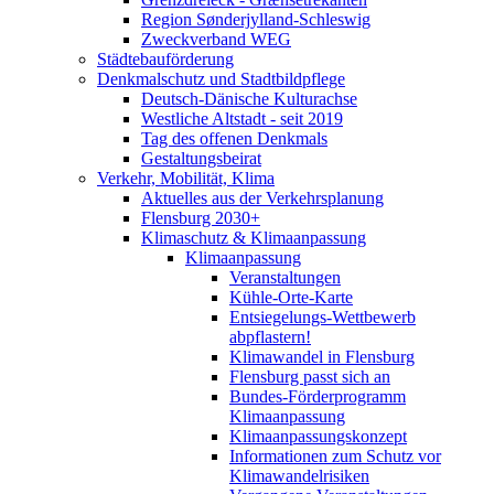
Region Sønderjylland-Schleswig
Zweckverband WEG
Städtebauförderung
Denkmalschutz und Stadtbildpflege
Deutsch-Dänische Kulturachse
Westliche Altstadt - seit 2019
Tag des offenen Denkmals
Gestaltungsbeirat
Verkehr, Mobilität, Klima
Aktuelles aus der Verkehrsplanung
Flensburg 2030+
Klimaschutz & Klimaanpassung
Klimaanpassung
Veranstaltungen
Kühle-Orte-Karte
Entsiegelungs-Wettbewerb
abpflastern!
Klimawandel in Flensburg
Flensburg passt sich an
Bundes-Förderprogramm
Klimaanpassung
Klimaanpassungskonzept
Informationen zum Schutz vor
Klimawandelrisiken