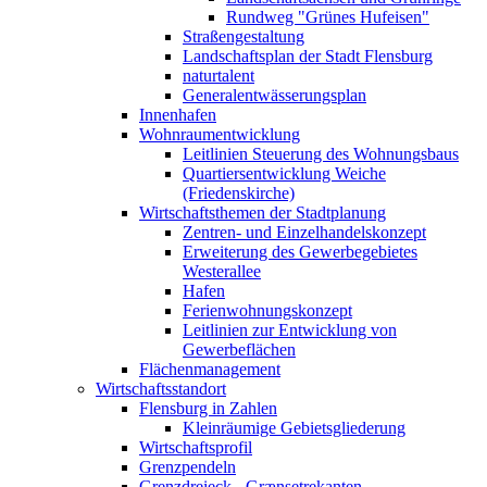
Rundweg "Grünes Hufeisen"
Straßengestaltung
Landschaftsplan der Stadt Flensburg
naturtalent
Generalentwässerungsplan
Innenhafen
Wohnraumentwicklung
Leitlinien Steuerung des Wohnungsbaus
Quartiersentwicklung Weiche
(Friedenskirche)
Wirtschaftsthemen der Stadtplanung
Zentren- und Einzelhandelskonzept
Erweiterung des Gewerbegebietes
Westerallee
Hafen
Ferienwohnungskonzept
Leitlinien zur Entwicklung von
Gewerbeflächen
Flächenmanagement
Wirtschaftsstandort
Flensburg in Zahlen
Kleinräumige Gebietsgliederung
Wirtschaftsprofil
Grenzpendeln
Grenzdreieck - Grænsetrekanten