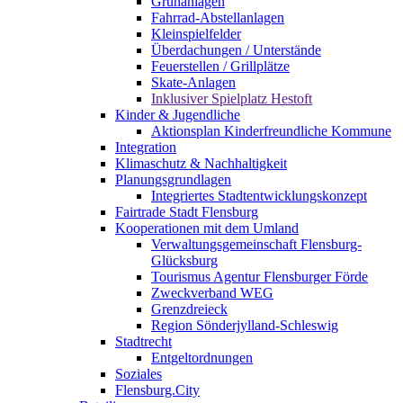
Grünanlagen
Fahrrad-Abstellanlagen
Kleinspielfelder
Überdachungen / Unterstände
Feuerstellen / Grillplätze
Skate-Anlagen
Inklusiver Spielplatz Hestoft
Kinder & Jugendliche
Aktionsplan Kinderfreundliche Kommune
Integration
Klimaschutz & Nachhaltigkeit
Planungsgrundlagen
Integriertes Stadtentwicklungskonzept
Fairtrade Stadt Flensburg
Kooperationen mit dem Umland
Verwaltungsgemeinschaft Flensburg-
Glücksburg
Tourismus Agentur Flensburger Förde
Zweckverband WEG
Grenzdreieck
Region Sönderjylland-Schleswig
Stadtrecht
Entgeltordnungen
Soziales
Flensburg.City