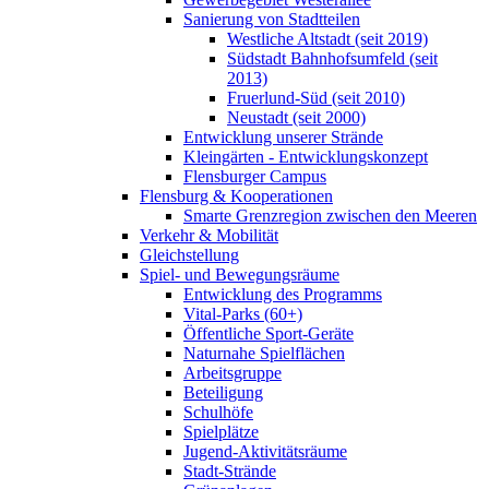
Sanierung von Stadtteilen
Westliche Altstadt (seit 2019)
Südstadt Bahnhofsumfeld (seit
2013)
Fruerlund-Süd (seit 2010)
Neustadt (seit 2000)
Entwicklung unserer Strände
Kleingärten - Entwicklungskonzept
Flensburger Campus
Flensburg & Kooperationen
Smarte Grenzregion zwischen den Meeren
Verkehr & Mobilität
Gleichstellung
Spiel- und Bewegungsräume
Entwicklung des Programms
Vital-Parks (60+)
Öffentliche Sport-Geräte
Naturnahe Spielflächen
Arbeitsgruppe
Beteiligung
Schulhöfe
Spielplätze
Jugend-Aktivitätsräume
Stadt-Strände