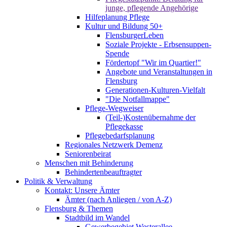
junge, pflegende Angehörige
Hilfeplanung Pflege
Kultur und Bildung 50+
FlensburgerLeben
Soziale Projekte - Erbsensuppen-
Spende
Fördertopf "Wir im Quartier!"
Angebote und Veranstaltungen in
Flensburg
Generationen-Kulturen-Vielfalt
"Die Notfallmappe"
Pflege-Wegweiser
(Teil-)Kostenübernahme der
Pflegekasse
Pflegebedarfsplanung
Regionales Netzwerk Demenz
Seniorenbeirat
Menschen mit Behinderung
Behindertenbeauftragter
Politik & Verwaltung
Kontakt: Unsere Ämter
Ämter (nach Anliegen / von A-Z)
Flensburg & Themen
Stadtbild im Wandel
Gewerbegebiet Westerallee