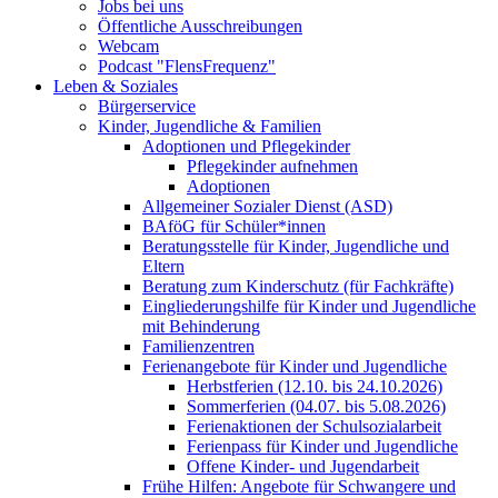
Jobs bei uns
Öffentliche Ausschreibungen
Webcam
Podcast "FlensFrequenz"
Leben & Soziales
Bürgerservice
Kinder, Jugendliche & Familien
Adoptionen und Pflegekinder
Pflegekinder aufnehmen
Adoptionen
Allgemeiner Sozialer Dienst (ASD)
BAföG für Schüler*innen
Beratungsstelle für Kinder, Jugendliche und
Eltern
Beratung zum Kinderschutz (für Fachkräfte)
Eingliederungshilfe für Kinder und Jugendliche
mit Behinderung
Familienzentren
Ferienangebote für Kinder und Jugendliche
Herbstferien (12.10. bis 24.10.2026)
Sommerferien (04.07. bis 5.08.2026)
Ferienaktionen der Schulsozialarbeit
Ferienpass für Kinder und Jugendliche
Offene Kinder- und Jugendarbeit
Frühe Hilfen: Angebote für Schwangere und