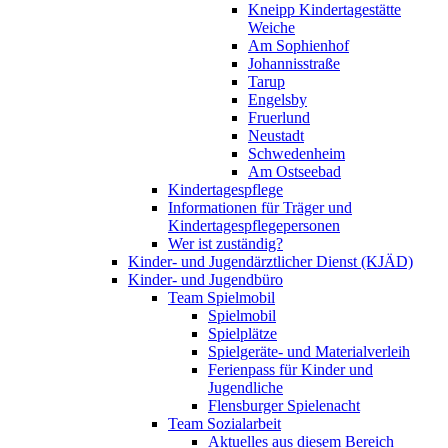
Kneipp Kindertagestätte
Weiche
Am Sophienhof
Johannisstraße
Tarup
Engelsby
Fruerlund
Neustadt
Schwedenheim
Am Ostseebad
Kindertagespflege
Informationen für Träger und
Kindertagespflegepersonen
Wer ist zuständig?
Kinder- und Jugendärztlicher Dienst (KJÄD)
Kinder- und Jugendbüro
Team Spielmobil
Spielmobil
Spielplätze
Spielgeräte- und Materialverleih
Ferienpass für Kinder und
Jugendliche
Flensburger Spielenacht
Team Sozialarbeit
Aktuelles aus diesem Bereich