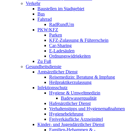
Verkehr
Baustellen im Stadtgebiet
Bus
Fahrrad
RadRundUm
PKW/KFZ
Parken
KFZ-Zulassung & Führerschein
Car-Sharing
E-Ladesäulen
Ordnungswidrigkeiten
Zu Fuß
Gesundheitsdienste
Amtsärztlicher Dienst
Reisemedizin: Beratung & Impfung
Heilpraktikerzulassung
Infektionsschutz
Hygiene & Umweltmedizin
Badewasserqualität
Hafenärztlicher Dienst
Verhaltenstipps und Hygienemaßnahmen
Hygienebelehrung
Freiverkäufliche Arzneimittel
Kinder- und Jugendärztlicher Dienst
Familien-Hebammen & -