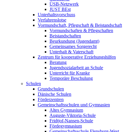
ÜSB-Netzwerk
JUST BEst
Unterhaltsvorschuss
Verfahrenslotse
Vormundschaft, Pflegschaft & Beistandschaft
Vormundschaften & Pflegschaften
Beistandschaften
Beurkundung (Jugendamt)
Gemeinsames Sorgerecht
Unterhalt & Vaterschaft
Zentrum für kooperative Erziehungshilfen
Beratung
Jugendsozialarbeit an Schule
Unterricht für Kranke
Temporäre Beschulung
Schulen
Grundschulen
Dänische Schulen
Förderzentren
Gemeinschaftsschulen und Gymnasien
Altes Gymnasium
Auguste-Viktoria-Schule
Fridtjof-Nansen-Schule
Fördegymnasium
Gemeinschaftsschule Flensburg-West