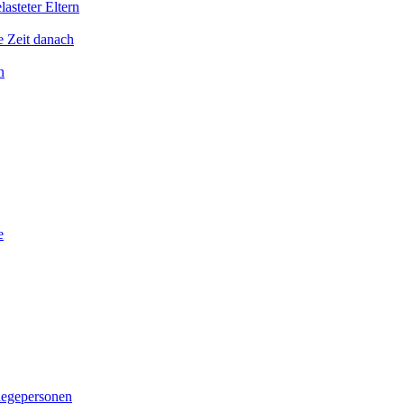
asteter Eltern
e Zeit danach
n
e
legepersonen