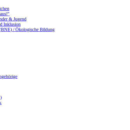
ichen
aus!"
inder & Jugend
nd Inklusion
 (BNE) / Ökologische Bildung
Angehörige
)
k