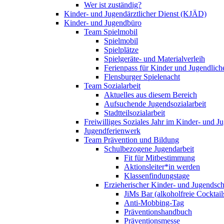
Wer ist zuständig?
Kinder- und Jugendärztlicher Dienst (KJÄD)
Kinder- und Jugendbüro
Team Spielmobil
Spielmobil
Spielplätze
Spielgeräte- und Materialverleih
Ferienpass für Kinder und Jugendlich
Flensburger Spielenacht
Team Sozialarbeit
Aktuelles aus diesem Bereich
Aufsuchende Jugendsozialarbeit
Stadtteilsozialarbeit
Freiwilliges Soziales Jahr im Kinder- und 
Jugendferienwerk
Team Prävention und Bildung
Schulbezogene Jugendarbeit
Fit für Mitbestimmung
Aktionsleiter*in werden
Klassenfindungstage
Erzieherischer Kinder- und Jugendsch
JiMs Bar (alkoholfreie Cocktail
Anti-Mobbing-Tag
Präventionshandbuch
Präventionsmesse