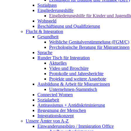
Sozialpass
Eingliederungshilfe
Eingliederungshilfe für Kinder und Jugendli
Wohngeld
Beschäftigung und Qualifizierung
Flucht & Integration
Gesundheit
Weibliche Genitalverstümmelung (FGM/C)
Psychologische Beratung für Migrant:innen
Sprache
Runder Tisch für Integration
Aktuelles
Video und Broschüre
Protokolle und Jahresberichte
Projekte und weitere Angebote
Ausbildung & Arbeit für Migrant:innen
Unternehmen-Stammtisch
Connected Women
Sozialarbeit
Antirassismus + Antidiskriminierung
Begegnung der Menschen
Integrationskonzept
Unsere Ämter von A-Z
Einwanderungsbüro / Immigration Office