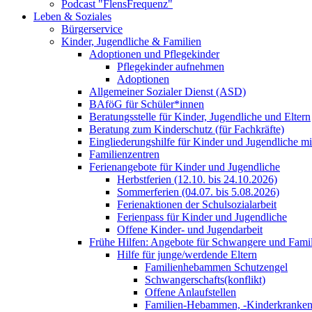
Podcast "FlensFrequenz"
Leben & Soziales
Bürgerservice
Kinder, Jugendliche & Familien
Adoptionen und Pflegekinder
Pflegekinder aufnehmen
Adoptionen
Allgemeiner Sozialer Dienst (ASD)
BAföG für Schüler*innen
Beratungsstelle für Kinder, Jugendliche und Eltern
Beratung zum Kinderschutz (für Fachkräfte)
Eingliederungshilfe für Kinder und Jugendliche m
Familienzentren
Ferienangebote für Kinder und Jugendliche
Herbstferien (12.10. bis 24.10.2026)
Sommerferien (04.07. bis 5.08.2026)
Ferienaktionen der Schulsozialarbeit
Ferienpass für Kinder und Jugendliche
Offene Kinder- und Jugendarbeit
Frühe Hilfen: Angebote für Schwangere und Fami
Hilfe für junge/werdende Eltern
Familienhebammen Schutzengel
Schwangerschafts(konflikt)
Offene Anlaufstellen
Familien-Hebammen, -Kinderkrankens