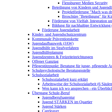
Flensburger Medien Security
Beteiligung von Kindern und Jugendl
Projektförderung "Mach was dr
Broschüre "Beteiligung" für K
Förderung von Vielfalt, Integration u
Bildung für nachhaltige Entwicklung
Förderung Jugendarbeit
Kinder- und Jugendschutzzentrum
Kommunale Präventionskette
Jugendaufbauwerk (JAW)
Jugendhilfe im Strafverfahren
Jugendhilfeplanung
Jugendzentren & Freizeiteinrichtungen
Offener Ganztag
Pflegestützpunkt: Beratung für junge, pflegende 
Schulpsychologische Beratungsstelle
Schulsozialarbeit
Schulsozialarbeit kurz erklärt
Arbeitsweise der Schulsozialarbeit (6 Säulen
Wen kann ich wo ansprechen - ein Überblic
Übergang Schule-Beruf
Jugendberufsagentur
Jugend STÄRKEN im Quartier
Jugend Stärken
Careleaver