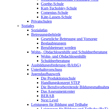
Goethe-Schule
Kurt-Tucholsky-Schule
Comenius-Schule
Käte-Lassen-Schule
Privatschulen
Soziales
Sozialatlas
Betreuungsbehörde
Gesetzliche Betreuung und Vorsorge
Beglaubigungen
Berufsbetreuer werden
Wohn-, Obdachlosenhilfe und Schuldnerberatung
Wohn- und Obdachlosenhilfe
Schuldnerberatung
Ausbildungsförderung (BAföG)
Unterhaltsvorschuss
Jugendaufbauwerk
Die Produktionsschule
Handlungskonzept STEP
Die Berufsvorbereitende Bildungsmaßnahm
Das Assessmentcenter
BERAB
Next Level
Leistungen für Bildung und Teilhabe
Leistungen für Bildung und Teilhabe (BuT)