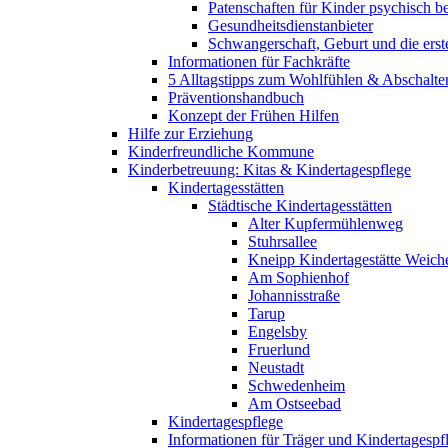
Patenschaften für Kinder psychisch bel
Gesundheitsdienstanbieter
Schwangerschaft, Geburt und die erst
Informationen für Fachkräfte
5 Alltagstipps zum Wohlfühlen & Abschalte
Präventionshandbuch
Konzept der Frühen Hilfen
Hilfe zur Erziehung
Kinderfreundliche Kommune
Kinderbetreuung: Kitas & Kindertagespflege
Kindertagesstätten
Städtische Kindertagesstätten
Alter Kupfermühlenweg
Stuhrsallee
Kneipp Kindertagestätte Weich
Am Sophienhof
Johannisstraße
Tarup
Engelsby
Fruerlund
Neustadt
Schwedenheim
Am Ostseebad
Kindertagespflege
Informationen für Träger und Kindertagespf