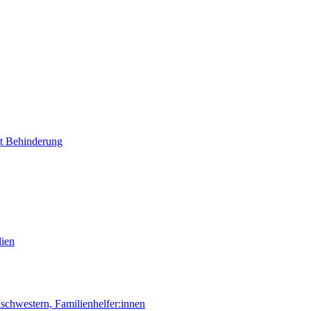
it Behinderung
lien
chwestern, Familienhelfer:innen