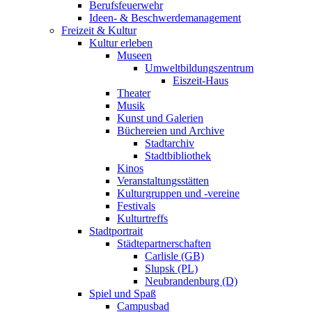
Berufsfeuerwehr
Ideen- & Beschwerdemanagement
Freizeit & Kultur
Kultur erleben
Museen
Umweltbildungszentrum
Eiszeit-Haus
Theater
Musik
Kunst und Galerien
Büchereien und Archive
Stadtarchiv
Stadtbibliothek
Kinos
Veranstaltungsstätten
Kulturgruppen und -vereine
Festivals
Kulturtreffs
Stadtportrait
Städtepartnerschaften
Carlisle (GB)
Slupsk (PL)
Neubrandenburg (D)
Spiel und Spaß
Campusbad