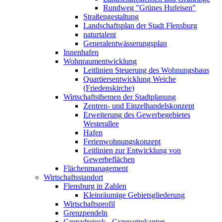
Rundweg "Grünes Hufeisen"
Straßengestaltung
Landschaftsplan der Stadt Flensburg
naturtalent
Generalentwässerungsplan
Innenhafen
Wohnraumentwicklung
Leitlinien Steuerung des Wohnungsbaus
Quartiersentwicklung Weiche
(Friedenskirche)
Wirtschaftsthemen der Stadtplanung
Zentren- und Einzelhandelskonzept
Erweiterung des Gewerbegebietes
Westerallee
Hafen
Ferienwohnungskonzept
Leitlinien zur Entwicklung von
Gewerbeflächen
Flächenmanagement
Wirtschaftsstandort
Flensburg in Zahlen
Kleinräumige Gebietsgliederung
Wirtschaftsprofil
Grenzpendeln
Grenzdreieck - Grænsetrekanten