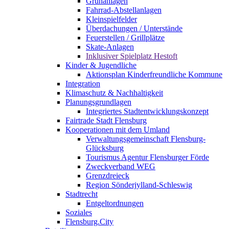
Grünanlagen
Fahrrad-Abstellanlagen
Kleinspielfelder
Überdachungen / Unterstände
Feuerstellen / Grillplätze
Skate-Anlagen
Inklusiver Spielplatz Hestoft
Kinder & Jugendliche
Aktionsplan Kinderfreundliche Kommune
Integration
Klimaschutz & Nachhaltigkeit
Planungsgrundlagen
Integriertes Stadtentwicklungskonzept
Fairtrade Stadt Flensburg
Kooperationen mit dem Umland
Verwaltungsgemeinschaft Flensburg-
Glücksburg
Tourismus Agentur Flensburger Förde
Zweckverband WEG
Grenzdreieck
Region Sönderjylland-Schleswig
Stadtrecht
Entgeltordnungen
Soziales
Flensburg.City