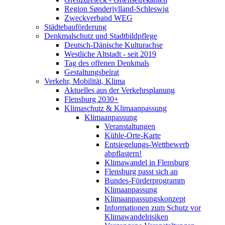
Region Sønderjylland-Schleswig
Zweckverband WEG
Städtebauförderung
Denkmalschutz und Stadtbildpflege
Deutsch-Dänische Kulturachse
Westliche Altstadt - seit 2019
Tag des offenen Denkmals
Gestaltungsbeirat
Verkehr, Mobilität, Klima
Aktuelles aus der Verkehrsplanung
Flensburg 2030+
Klimaschutz & Klimaanpassung
Klimaanpassung
Veranstaltungen
Kühle-Orte-Karte
Entsiegelungs-Wettbewerb
abpflastern!
Klimawandel in Flensburg
Flensburg passt sich an
Bundes-Förderprogramm
Klimaanpassung
Klimaanpassungskonzept
Informationen zum Schutz vor
Klimawandelrisiken