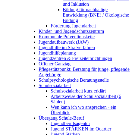
und Inklusion
Bildung für nachhaltige
Entwicklung (BNE) / Ökologische
Bildung
Förderung Jugendarbeit
Kinder- und Jugendschutzzentrum
Kommunale Präventionskette
Jugendaufbauwerk (JAW)
Jugendhilfe im Strafverfahren
Jugendhilfeplanung
Jugendzentren & Freizeiteinrichtungen
Offener Ganztag
Pflegestützpunkt: Beratung für junge, pflegende
Angehörige
Schulpsychologische Beratungsstelle
Schulsozialarbeit
Schulsozialarbeit kurz erklärt
Arbeitsweise der Schulsozialarbeit (6
Säulen)
Wen kann ich wo ansprechen - ein
Überblick
Übergang Schule-Beruf
Jugendberufsagentur
Jugend STÄRKEN im Quartier
Jugend Stärken