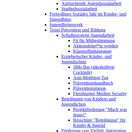
Aufsuchende Jugendsozialarbeit
Stadtteilsozialarbeit
Freiwilliges Soziales Jahr im Kinder- und
Jugendbüro
Jugendferienwerk
Team Prävention und Bildung
Schulbezogene Jugendarbeit
Fit für Mitbestimmung
Aktionsleiter*in werden
Klassenfindungstage
Erzieherischer Kinder- und
Jugendschutz
JiMs Bar (alkoholfreie
Cocktails)
Anti-Mobbing-Tag
Präventionshandbuch
Präventionsmesse
Flensburger Medien Security
Beteiligung von Kindern und
Jugendlichen
Projektförderung "Mach was
draus!"
Broschüre "Beteiligung" für
Kinder & Jugend
Förderung von Vielfalt, Integration