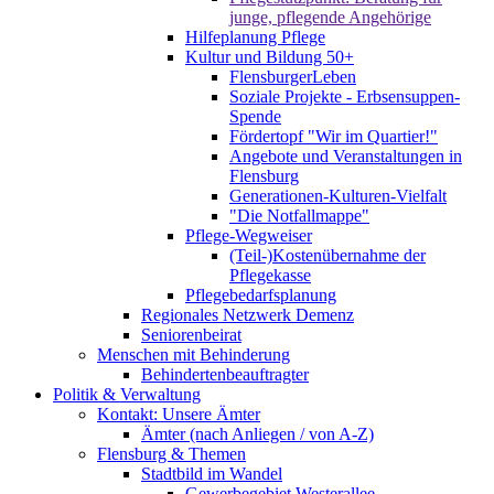
junge, pflegende Angehörige
Hilfeplanung Pflege
Kultur und Bildung 50+
FlensburgerLeben
Soziale Projekte - Erbsensuppen-
Spende
Fördertopf "Wir im Quartier!"
Angebote und Veranstaltungen in
Flensburg
Generationen-Kulturen-Vielfalt
"Die Notfallmappe"
Pflege-Wegweiser
(Teil-)Kostenübernahme der
Pflegekasse
Pflegebedarfsplanung
Regionales Netzwerk Demenz
Seniorenbeirat
Menschen mit Behinderung
Behindertenbeauftragter
Politik & Verwaltung
Kontakt: Unsere Ämter
Ämter (nach Anliegen / von A-Z)
Flensburg & Themen
Stadtbild im Wandel
Gewerbegebiet Westerallee