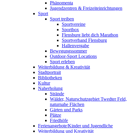
Phänomenta
Jugendzentren & Freizeiteinrichtungen
Sport
Sport treiben
Sportvereine
Sportbox
Flensburg liebt dich Marathon
Sportverband Flensburg
Hallenvergabe
Bewegungssommer
Outdoor-Sport Locations
Sport erleben
Weiterbildung & Kreativität
Stadtportrait
Bibliotheken
Kultur
Naherholung
Strände
Wälder, Naturschutzgebiet Twedter Feld,
naturnahe Flächen
Gärten und Parks
Plätze
Friedhöfe
Ferienangebote/Kinder und Jugendliche
Weiterbildung und Kreativität