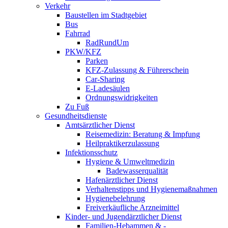
Verkehr
Baustellen im Stadtgebiet
Bus
Fahrrad
RadRundUm
PKW/KFZ
Parken
KFZ-Zulassung & Führerschein
Car-Sharing
E-Ladesäulen
Ordnungswidrigkeiten
Zu Fuß
Gesundheitsdienste
Amtsärztlicher Dienst
Reisemedizin: Beratung & Impfung
Heilpraktikerzulassung
Infektionsschutz
Hygiene & Umweltmedizin
Badewasserqualität
Hafenärztlicher Dienst
Verhaltenstipps und Hygienemaßnahmen
Hygienebelehrung
Freiverkäufliche Arzneimittel
Kinder- und Jugendärztlicher Dienst
Familien-Hebammen & -