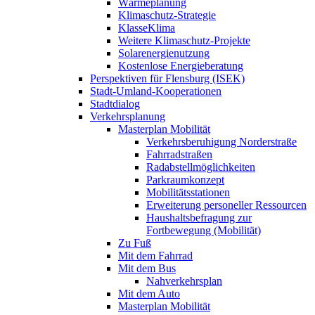
Wärmeplanung
Klimaschutz-Strategie
KlasseKlima
Weitere Klimaschutz-Projekte
Solarenergienutzung
Kostenlose Energieberatung
Perspektiven für Flensburg (ISEK)
Stadt-Umland-Kooperationen
Stadtdialog
Verkehrsplanung
Masterplan Mobilität
Verkehrsberuhigung Norderstraße
Fahrradstraßen
Radabstellmöglichkeiten
Parkraumkonzept
Mobilitätsstationen
Erweiterung personeller Ressourcen
Haushaltsbefragung zur
Fortbewegung (Mobilität)
Zu Fuß
Mit dem Fahrrad
Mit dem Bus
Nahverkehrsplan
Mit dem Auto
Masterplan Mobilität