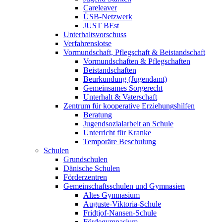
Careleaver
ÜSB-Netzwerk
JUST BEst
Unterhaltsvorschuss
Verfahrenslotse
Vormundschaft, Pflegschaft & Beistandschaft
Vormundschaften & Pflegschaften
Beistandschaften
Beurkundung (Jugendamt)
Gemeinsames Sorgerecht
Unterhalt & Vaterschaft
Zentrum für kooperative Erziehungshilfen
Beratung
Jugendsozialarbeit an Schule
Unterricht für Kranke
Temporäre Beschulung
Schulen
Grundschulen
Dänische Schulen
Förderzentren
Gemeinschaftsschulen und Gymnasien
Altes Gymnasium
Auguste-Viktoria-Schule
Fridtjof-Nansen-Schule
Fördegymnasium