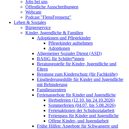
Jobs bei uns
Öffentliche Ausschreibungen
Webcam
Podcast "FlensFrequenz"
Leben & Soziales
Bürgerservice
Kinder, Jugendliche & Familien
Adoptionen und Pflegekinder
Pflegekinder aufnehmen
Adoptionen
Allgemeiner Sozialer Dienst (ASD)
BAföG für Schüler*innen
Beratungsstelle für Kinder, Jugendliche und
Eltern
Beratung zum Kinderschutz (für Fachkräfte)
Eingliederungshilfe für Kinder und Jugendliche
mit Behinderung
Familienzentren
Ferienangebote für Kinder und Jugendliche
Herbstferien (12.10. bis 24.10.2026)
Sommerferien (04.07. bis 5.08.2026)
Ferienaktionen der Schulsozialarbeit
Ferienpass für Kinder und Jugendliche
Offene Kinder- und Jugendarbeit
Frühe Hilfen: Angebote für Schwangere und