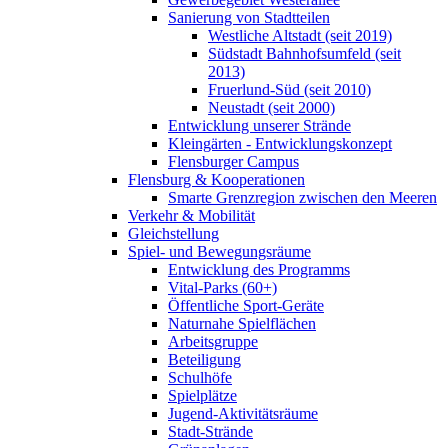
Sanierung von Stadtteilen
Westliche Altstadt (seit 2019)
Südstadt Bahnhofsumfeld (seit
2013)
Fruerlund-Süd (seit 2010)
Neustadt (seit 2000)
Entwicklung unserer Strände
Kleingärten - Entwicklungskonzept
Flensburger Campus
Flensburg & Kooperationen
Smarte Grenzregion zwischen den Meeren
Verkehr & Mobilität
Gleichstellung
Spiel- und Bewegungsräume
Entwicklung des Programms
Vital-Parks (60+)
Öffentliche Sport-Geräte
Naturnahe Spielflächen
Arbeitsgruppe
Beteiligung
Schulhöfe
Spielplätze
Jugend-Aktivitätsräume
Stadt-Strände