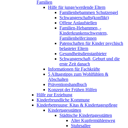
Familien
Hilfe für junge/werdende Eltern
Familienhebammen Schutzengel
Schwangerschafts(konflikt)
Offene Anlaufstellen
Familien-Hebammen, -
Kinderkrankenschwestern,
Familienhelfer:innen
Patenschaften für Kinder psychisch
belasteter Eltern
Gesundheitsdienstanbieter
Schwangerschaft, Geburt und die
erste Zeit danach
Informationen für Fachkräfte
5 Alltagstipps zum Wohlfühlen &
Abschalten
Präventionshandbuch
Konzept der Frühen Hilfen
Hilfe zur Erziehung
Kinderfreundliche Kommune
Kinderbetreuung: Kitas & Kindertagespflege
Kindertagesstätten
Städtische Kindertagesstätten
Alter Kupfermühlenweg
Stuhrsallee