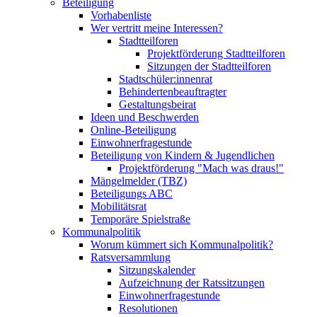
Beteiligung
Vorhabenliste
Wer vertritt meine Interessen?
Stadtteilforen
Projektförderung Stadtteilforen
Sitzungen der Stadtteilforen
Stadtschüler:innenrat
Behindertenbeauftragter
Gestaltungsbeirat
Ideen und Beschwerden
Online-Beteiligung
Einwohnerfragestunde
Beteiligung von Kindern & Jugendlichen
Projektförderung "Mach was draus!"
Mängelmelder (TBZ)
Beteiligungs ABC
Mobilitätsrat
Temporäre Spielstraße
Kommunalpolitik
Worum kümmert sich Kommunalpolitik?
Ratsversammlung
Sitzungskalender
Aufzeichnung der Ratssitzungen
Einwohnerfragestunde
Resolutionen