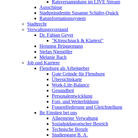
Ratsversammlung im LIVE Stream
Ausschüsse
Stadtpräsidentin Susanne Schäfer-Quäck
Ratsinformationssystem
Stadtrecht
Verwaltungsvorstand
Dr. Fabian Geyer
"Klönschnack & Klartext"
Henning Brüggemann
Stefan Niemöller
Melanie Bach
Job und Karriere
Flensburg als Arbeitgeber
Gute Gründe für Flensburg
Übersichtskarte
Work-Life-Balance
Gesundheit
Personalentwicklung
Fort- und Weiterbildung
Frauenförderung und Gleichstellung
Ihr Einstieg bei uns
Allgemeine Verwaltung
Sozialpädagogischer Bereich
Technische Berufe
Studiengang B. A.