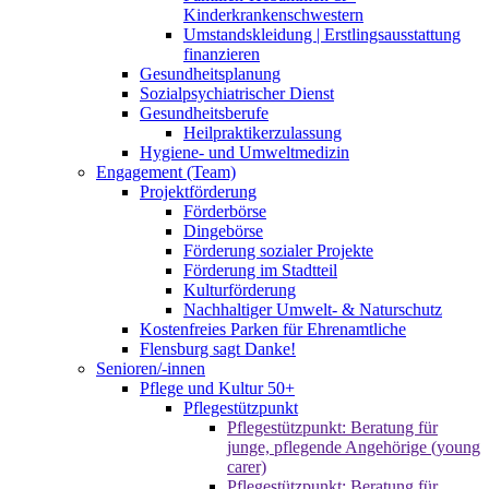
Kinderkrankenschwestern
Umstandskleidung | Erstlingsausstattung
finanzieren
Gesundheitsplanung
Sozialpsychiatrischer Dienst
Gesundheitsberufe
Heilpraktikerzulassung
Hygiene- und Umweltmedizin
Engagement (Team)
Projektförderung
Förderbörse
Dingebörse
Förderung sozialer Projekte
Förderung im Stadtteil
Kulturförderung
Nachhaltiger Umwelt- & Naturschutz
Kostenfreies Parken für Ehrenamtliche
Flensburg sagt Danke!
Senioren/-innen
Pflege und Kultur 50+
Pflegestützpunkt
Pflegestützpunkt: Beratung für
junge, pflegende Angehörige (young
carer)
Pflegestützpunkt: Beratung für