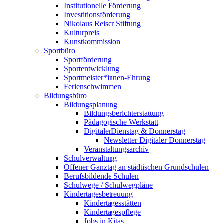
Institutionelle Förderung
Investitionsförderung
Nikolaus Reiser Stiftung
Kulturpreis
Kunstkommission
Sportbüro
Sportförderung
Sportentwicklung
Sportmeister*innen-Ehrung
Ferienschwimmen
Bildungsbüro
Bildungsplanung
Bildungsberichterstattung
Pädagogische Werkstatt
DigitalerDienstag & Donnerstag
Newsletter Digitaler Donnerstag
Veranstaltungsarchiv
Schulverwaltung
Offener Ganztag an städtischen Grundschulen
Berufsbildende Schulen
Schulwege / Schulwegpläne
Kindertagesbetreuung
Kindertagesstätten
Kindertagespflege
Jobs in Kitas