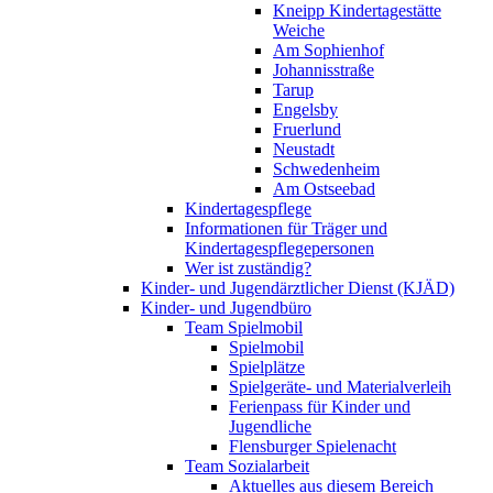
Kneipp Kindertagestätte
Weiche
Am Sophienhof
Johannisstraße
Tarup
Engelsby
Fruerlund
Neustadt
Schwedenheim
Am Ostseebad
Kindertagespflege
Informationen für Träger und
Kindertagespflegepersonen
Wer ist zuständig?
Kinder- und Jugendärztlicher Dienst (KJÄD)
Kinder- und Jugendbüro
Team Spielmobil
Spielmobil
Spielplätze
Spielgeräte- und Materialverleih
Ferienpass für Kinder und
Jugendliche
Flensburger Spielenacht
Team Sozialarbeit
Aktuelles aus diesem Bereich