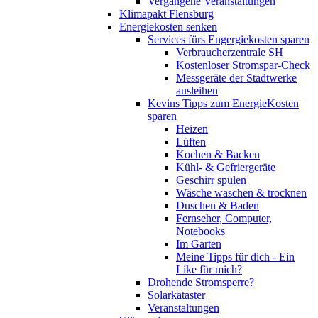
Vergangene Veranstaltungen
Klimapakt Flensburg
Energiekosten senken
Services fürs Engergiekosten sparen
Verbraucherzentrale SH
Kostenloser Stromspar-Check
Messgeräte der Stadtwerke
ausleihen
Kevins Tipps zum EnergieKosten
sparen
Heizen
Lüften
Kochen & Backen
Kühl- & Gefriergeräte
Geschirr spülen
Wäsche waschen & trocknen
Duschen & Baden
Fernseher, Computer,
Notebooks
Im Garten
Meine Tipps für dich - Ein
Like für mich?
Drohende Stromsperre?
Solarkataster
Veranstaltungen