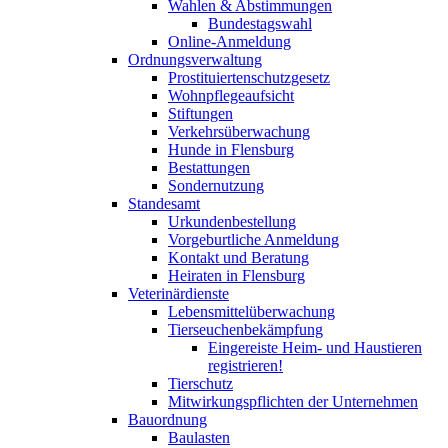
Wahlen & Abstimmungen
Bundestagswahl
Online-Anmeldung
Ordnungsverwaltung
Prostituiertenschutzgesetz
Wohnpflegeaufsicht
Stiftungen
Verkehrsüberwachung
Hunde in Flensburg
Bestattungen
Sondernutzung
Standesamt
Urkundenbestellung
Vorgeburtliche Anmeldung
Kontakt und Beratung
Heiraten in Flensburg
Veterinärdienste
Lebensmittelüberwachung
Tierseuchenbekämpfung
Eingereiste Heim- und Haustieren
registrieren!
Tierschutz
Mitwirkungspflichten der Unternehmen
Bauordnung
Baulasten