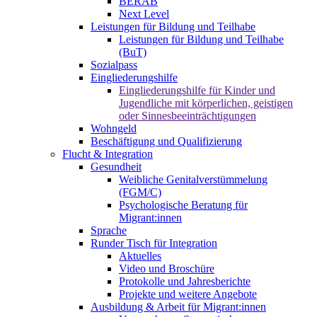
BERAB
Next Level
Leistungen für Bildung und Teilhabe
Leistungen für Bildung und Teilhabe
(BuT)
Sozialpass
Eingliederungshilfe
Eingliederungshilfe für Kinder und
Jugendliche mit körperlichen, geistigen
oder Sinnesbeeinträchtigungen
Wohngeld
Beschäftigung und Qualifizierung
Flucht & Integration
Gesundheit
Weibliche Genitalverstümmelung
(FGM/C)
Psychologische Beratung für
Migrant:innen
Sprache
Runder Tisch für Integration
Aktuelles
Video und Broschüre
Protokolle und Jahresberichte
Projekte und weitere Angebote
Ausbildung & Arbeit für Migrant:innen