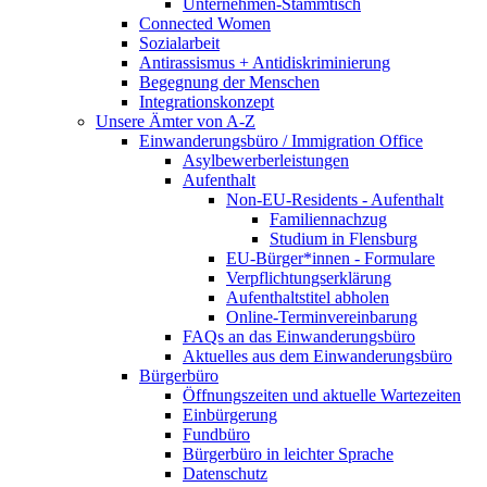
Unternehmen-Stammtisch
Connected Women
Sozialarbeit
Antirassismus + Antidiskriminierung
Begegnung der Menschen
Integrationskonzept
Unsere Ämter von A-Z
Einwanderungsbüro / Immigration Office
Asylbewerberleistungen
Aufenthalt
Non-EU-Residents - Aufenthalt
Familiennachzug
Studium in Flensburg
EU-Bürger*innen - Formulare
Verpflichtungserklärung
Aufenthaltstitel abholen
Online-Terminvereinbarung
FAQs an das Einwanderungsbüro
Aktuelles aus dem Einwanderungsbüro
Bürgerbüro
Öffnungszeiten und aktuelle Wartezeiten
Einbürgerung
Fundbüro
Bürgerbüro in leichter Sprache
Datenschutz