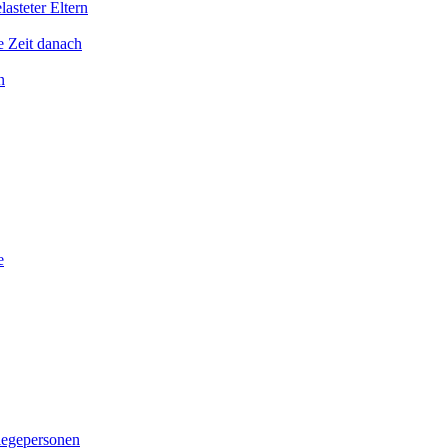
asteter Eltern
e Zeit danach
n
e
legepersonen