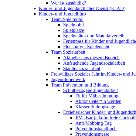
Wer ist zuständig?
Kinder- und Jugendärztlicher Dienst (KJÄD)
Kinder- und Jugendbüro
Team Spielmobil
Spielmobil
Spielplätze
Spielgeräte- und Materialverleih
Ferienpass für Kinder und Jugendlich
Flensburger Spielenacht
Team Sozialarbeit
Aktuelles aus diesem Bereich
Aufsuchende Jugendsozialarbeit
Stadtteilsozialarbeit
Freiwilliges Soziales Jahr im Kinder- und 
Jugendferienwerk
Team Prävention und Bildung
Schulbezogene Jugendarbeit
Fit für Mitbestimmung
Aktionsleiter*in werden
Klassenfindungstage
Erzieherischer Kinder- und Jugendsch
JiMs Bar (alkoholfreie Cocktail
Anti-Mobbing-Tag
Präventionshandbuch
Präventionsmesse