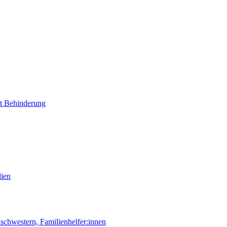
it Behinderung
lien
chwestern, Familienhelfer:innen