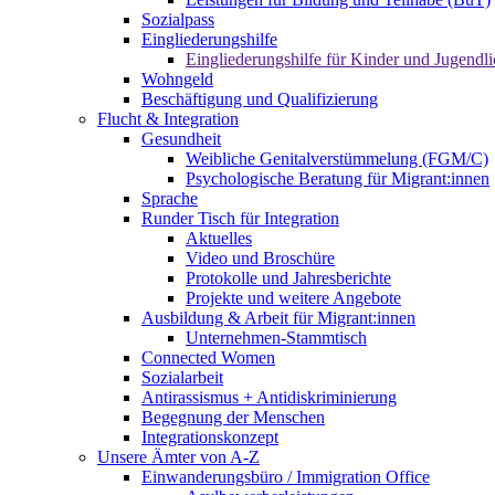
Sozialpass
Eingliederungshilfe
Eingliederungshilfe für Kinder und Jugendli
Wohngeld
Beschäftigung und Qualifizierung
Flucht & Integration
Gesundheit
Weibliche Genitalverstümmelung (FGM/C)
Psychologische Beratung für Migrant:innen
Sprache
Runder Tisch für Integration
Aktuelles
Video und Broschüre
Protokolle und Jahresberichte
Projekte und weitere Angebote
Ausbildung & Arbeit für Migrant:innen
Unternehmen-Stammtisch
Connected Women
Sozialarbeit
Antirassismus + Antidiskriminierung
Begegnung der Menschen
Integrationskonzept
Unsere Ämter von A-Z
Einwanderungsbüro / Immigration Office