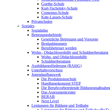
Goethe-Schule
Kurt-Tucholsky-Schule
Comenius-Schule
Käte-Lassen-Schule
Privatschulen
Soziales
Sozialatlas
Betreuungsbehörde
Gesetzliche Betreuung und Vorsorge
Beglaubigungen
Berufsbetreuer werden
Wohn-, Obdachlosenhilfe und Schuldnerberatung
Wohn- und Obdachlosenhilfe
Schuldnerberatung
Ausbildungsförderung (BAföG)
Unterhaltsvorschuss
Jugendaufbauwerk
Die Produktionsschule
Handlungskonzept STEP
Die Berufsvorbereitende Bildungsmaßnahm
Das Assessmentcenter
BERAB
Next Level
Leistungen für Bildung und Teilhabe
Leistungen für Bildung und Teilhabe (BuT)