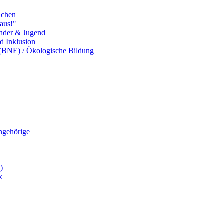
ichen
aus!"
inder & Jugend
nd Inklusion
 (BNE) / Ökologische Bildung
Angehörige
)
k