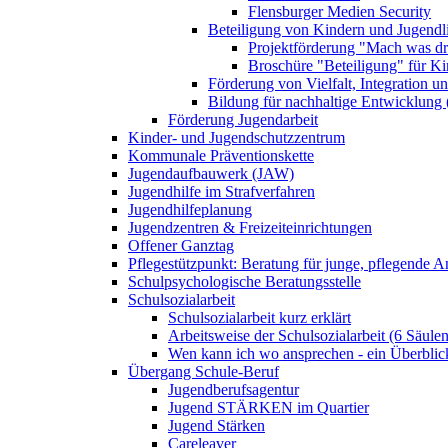
Flensburger Medien Security
Beteiligung von Kindern und Jugendl
Projektförderung "Mach was dr
Broschüre "Beteiligung" für K
Förderung von Vielfalt, Integration u
Bildung für nachhaltige Entwicklung
Förderung Jugendarbeit
Kinder- und Jugendschutzzentrum
Kommunale Präventionskette
Jugendaufbauwerk (JAW)
Jugendhilfe im Strafverfahren
Jugendhilfeplanung
Jugendzentren & Freizeiteinrichtungen
Offener Ganztag
Pflegestützpunkt: Beratung für junge, pflegende 
Schulpsychologische Beratungsstelle
Schulsozialarbeit
Schulsozialarbeit kurz erklärt
Arbeitsweise der Schulsozialarbeit (6 Säulen
Wen kann ich wo ansprechen - ein Überblic
Übergang Schule-Beruf
Jugendberufsagentur
Jugend STÄRKEN im Quartier
Jugend Stärken
Careleaver