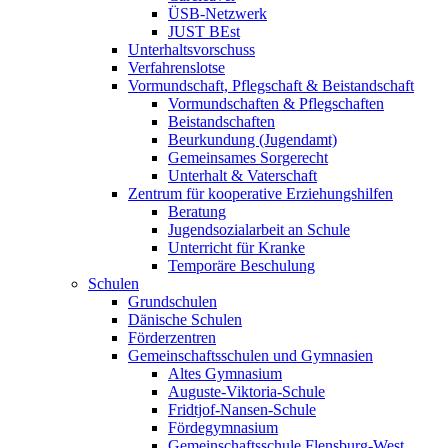
ÜSB-Netzwerk
JUST BEst
Unterhaltsvorschuss
Verfahrenslotse
Vormundschaft, Pflegschaft & Beistandschaft
Vormundschaften & Pflegschaften
Beistandschaften
Beurkundung (Jugendamt)
Gemeinsames Sorgerecht
Unterhalt & Vaterschaft
Zentrum für kooperative Erziehungshilfen
Beratung
Jugendsozialarbeit an Schule
Unterricht für Kranke
Temporäre Beschulung
Schulen
Grundschulen
Dänische Schulen
Förderzentren
Gemeinschaftsschulen und Gymnasien
Altes Gymnasium
Auguste-Viktoria-Schule
Fridtjof-Nansen-Schule
Fördegymnasium
Gemeinschaftsschule Flensburg-West