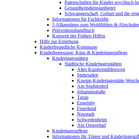
Patenschaften für Kinder psychisch bel
Gesundheitsdienstanbieter
Schwangerschaft, Geburt und die erst
Informationen für Fachkräfte
5 Alltagstipps zum Wohlfühlen & Abschalte
Präventionshandbuch
Konzept der Frühen Hilfen
Hilfe zur Erziehung
Kinderfreundliche Kommune
Kinderbetreuung: Kitas & Kindertagespflege
Kindertagesstätten
Städtische Kindertagesstätten
Alter Kupfermühlenweg
Stuhrsallee
Kneipp Kindertagestätte Weich
Am Sophienhof
Johannisstraße
Tarup
Engelsby
Fruerlund
Neustadt
Schwedenheim
Am Ostseebad
Kindertagespflege
Informationen für Träger und Kindertagespf