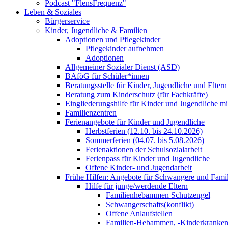
Podcast "FlensFrequenz"
Leben & Soziales
Bürgerservice
Kinder, Jugendliche & Familien
Adoptionen und Pflegekinder
Pflegekinder aufnehmen
Adoptionen
Allgemeiner Sozialer Dienst (ASD)
BAföG für Schüler*innen
Beratungsstelle für Kinder, Jugendliche und Eltern
Beratung zum Kinderschutz (für Fachkräfte)
Eingliederungshilfe für Kinder und Jugendliche m
Familienzentren
Ferienangebote für Kinder und Jugendliche
Herbstferien (12.10. bis 24.10.2026)
Sommerferien (04.07. bis 5.08.2026)
Ferienaktionen der Schulsozialarbeit
Ferienpass für Kinder und Jugendliche
Offene Kinder- und Jugendarbeit
Frühe Hilfen: Angebote für Schwangere und Fami
Hilfe für junge/werdende Eltern
Familienhebammen Schutzengel
Schwangerschafts(konflikt)
Offene Anlaufstellen
Familien-Hebammen, -Kinderkrankens