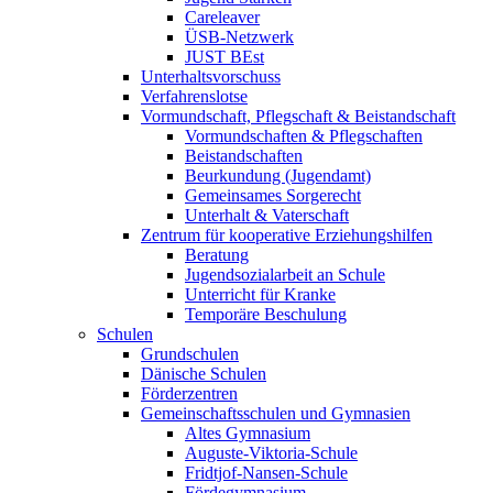
Careleaver
ÜSB-Netzwerk
JUST BEst
Unterhaltsvorschuss
Verfahrenslotse
Vormundschaft, Pflegschaft & Beistandschaft
Vormundschaften & Pflegschaften
Beistandschaften
Beurkundung (Jugendamt)
Gemeinsames Sorgerecht
Unterhalt & Vaterschaft
Zentrum für kooperative Erziehungshilfen
Beratung
Jugendsozialarbeit an Schule
Unterricht für Kranke
Temporäre Beschulung
Schulen
Grundschulen
Dänische Schulen
Förderzentren
Gemeinschaftsschulen und Gymnasien
Altes Gymnasium
Auguste-Viktoria-Schule
Fridtjof-Nansen-Schule
Fördegymnasium