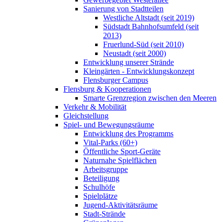
Sanierung von Stadtteilen
Westliche Altstadt (seit 2019)
Südstadt Bahnhofsumfeld (seit
2013)
Fruerlund-Süd (seit 2010)
Neustadt (seit 2000)
Entwicklung unserer Strände
Kleingärten - Entwicklungskonzept
Flensburger Campus
Flensburg & Kooperationen
Smarte Grenzregion zwischen den Meeren
Verkehr & Mobilität
Gleichstellung
Spiel- und Bewegungsräume
Entwicklung des Programms
Vital-Parks (60+)
Öffentliche Sport-Geräte
Naturnahe Spielflächen
Arbeitsgruppe
Beteiligung
Schulhöfe
Spielplätze
Jugend-Aktivitätsräume
Stadt-Strände