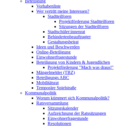
Beteiligung
Vorhabenliste
Wer vertritt meine Interessen?
Stadtteilforen
Projektförderung Stadtteilforen
Sitzungen der Stadtteilforen
Stadtschüler:innenrat
Behindertenbeauftragter
Gestaltungsbeirat
Ideen und Beschwerden
Online-Beteiligung
Einwohnerfragestunde
Beteiligung von Kindern & Jugendlichen
Projektförderung "Mach was draus!"
Mängelmelder (TBZ)
Beteiligungs ABC
Mobilitätsrat
Temporäre Spielstraße
Kommunalpolitik
Worum kümmert sich Kommunalpolitik?
Ratsversammlung
Sitzungskalender
Aufzeichnung der Ratssitzungen
Einwohnerfragestunde
Resolutionen