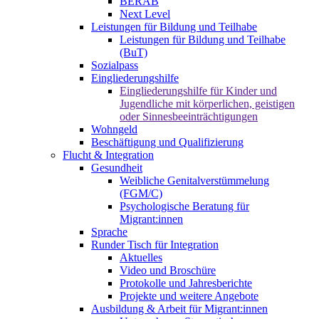
BERAB
Next Level
Leistungen für Bildung und Teilhabe
Leistungen für Bildung und Teilhabe
(BuT)
Sozialpass
Eingliederungshilfe
Eingliederungshilfe für Kinder und
Jugendliche mit körperlichen, geistigen
oder Sinnesbeeinträchtigungen
Wohngeld
Beschäftigung und Qualifizierung
Flucht & Integration
Gesundheit
Weibliche Genitalverstümmelung
(FGM/C)
Psychologische Beratung für
Migrant:innen
Sprache
Runder Tisch für Integration
Aktuelles
Video und Broschüre
Protokolle und Jahresberichte
Projekte und weitere Angebote
Ausbildung & Arbeit für Migrant:innen