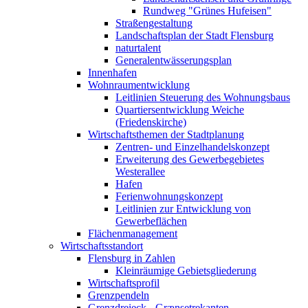
Rundweg "Grünes Hufeisen"
Straßengestaltung
Landschaftsplan der Stadt Flensburg
naturtalent
Generalentwässerungsplan
Innenhafen
Wohnraumentwicklung
Leitlinien Steuerung des Wohnungsbaus
Quartiersentwicklung Weiche
(Friedenskirche)
Wirtschaftsthemen der Stadtplanung
Zentren- und Einzelhandelskonzept
Erweiterung des Gewerbegebietes
Westerallee
Hafen
Ferienwohnungskonzept
Leitlinien zur Entwicklung von
Gewerbeflächen
Flächenmanagement
Wirtschaftsstandort
Flensburg in Zahlen
Kleinräumige Gebietsgliederung
Wirtschaftsprofil
Grenzpendeln
Grenzdreieck - Grænsetrekanten