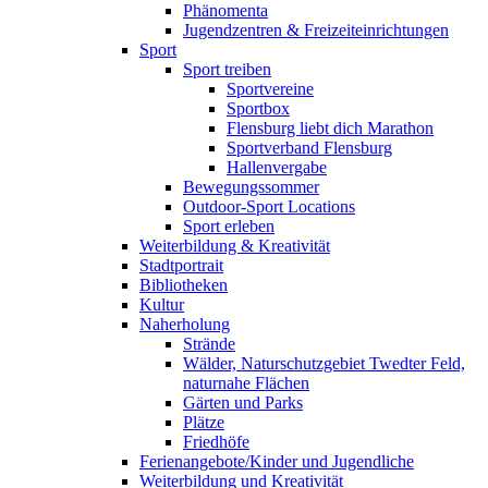
Phänomenta
Jugendzentren & Freizeiteinrichtungen
Sport
Sport treiben
Sportvereine
Sportbox
Flensburg liebt dich Marathon
Sportverband Flensburg
Hallenvergabe
Bewegungssommer
Outdoor-Sport Locations
Sport erleben
Weiterbildung & Kreativität
Stadtportrait
Bibliotheken
Kultur
Naherholung
Strände
Wälder, Naturschutzgebiet Twedter Feld,
naturnahe Flächen
Gärten und Parks
Plätze
Friedhöfe
Ferienangebote/Kinder und Jugendliche
Weiterbildung und Kreativität