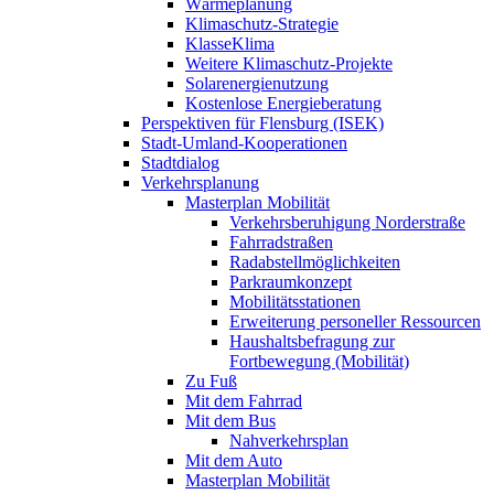
Wärmeplanung
Klimaschutz-Strategie
KlasseKlima
Weitere Klimaschutz-Projekte
Solarenergienutzung
Kostenlose Energieberatung
Perspektiven für Flensburg (ISEK)
Stadt-Umland-Kooperationen
Stadtdialog
Verkehrsplanung
Masterplan Mobilität
Verkehrsberuhigung Norderstraße
Fahrradstraßen
Radabstellmöglichkeiten
Parkraumkonzept
Mobilitätsstationen
Erweiterung personeller Ressourcen
Haushaltsbefragung zur
Fortbewegung (Mobilität)
Zu Fuß
Mit dem Fahrrad
Mit dem Bus
Nahverkehrsplan
Mit dem Auto
Masterplan Mobilität