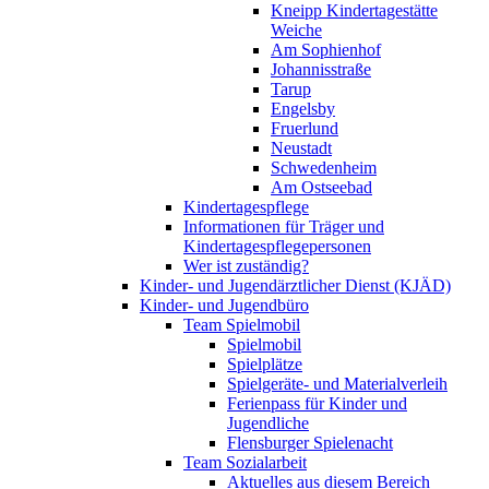
Kneipp Kindertagestätte
Weiche
Am Sophienhof
Johannisstraße
Tarup
Engelsby
Fruerlund
Neustadt
Schwedenheim
Am Ostseebad
Kindertagespflege
Informationen für Träger und
Kindertagespflegepersonen
Wer ist zuständig?
Kinder- und Jugendärztlicher Dienst (KJÄD)
Kinder- und Jugendbüro
Team Spielmobil
Spielmobil
Spielplätze
Spielgeräte- und Materialverleih
Ferienpass für Kinder und
Jugendliche
Flensburger Spielenacht
Team Sozialarbeit
Aktuelles aus diesem Bereich