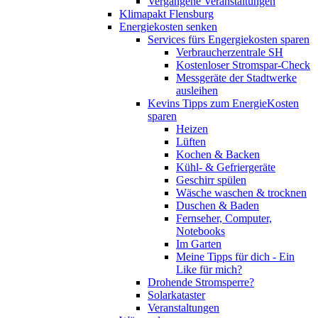
Vergangene Veranstaltungen
Klimapakt Flensburg
Energiekosten senken
Services fürs Engergiekosten sparen
Verbraucherzentrale SH
Kostenloser Stromspar-Check
Messgeräte der Stadtwerke
ausleihen
Kevins Tipps zum EnergieKosten
sparen
Heizen
Lüften
Kochen & Backen
Kühl- & Gefriergeräte
Geschirr spülen
Wäsche waschen & trocknen
Duschen & Baden
Fernseher, Computer,
Notebooks
Im Garten
Meine Tipps für dich - Ein
Like für mich?
Drohende Stromsperre?
Solarkataster
Veranstaltungen