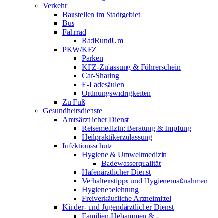
Verkehr
Baustellen im Stadtgebiet
Bus
Fahrrad
RadRundUm
PKW/KFZ
Parken
KFZ-Zulassung & Führerschein
Car-Sharing
E-Ladesäulen
Ordnungswidrigkeiten
Zu Fuß
Gesundheitsdienste
Amtsärztlicher Dienst
Reisemedizin: Beratung & Impfung
Heilpraktikerzulassung
Infektionsschutz
Hygiene & Umweltmedizin
Badewasserqualität
Hafenärztlicher Dienst
Verhaltenstipps und Hygienemaßnahmen
Hygienebelehrung
Freiverkäufliche Arzneimittel
Kinder- und Jugendärztlicher Dienst
Familien-Hebammen & -