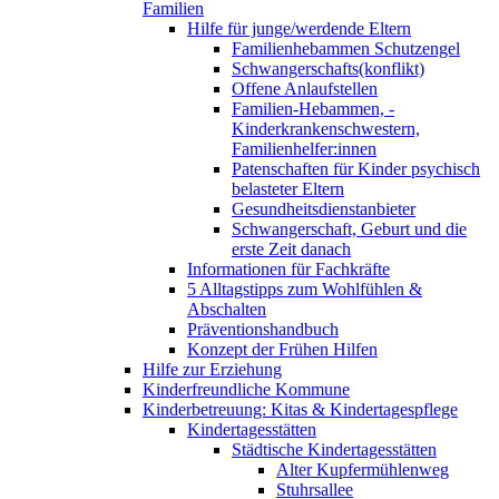
Familien
Hilfe für junge/werdende Eltern
Familienhebammen Schutzengel
Schwangerschafts(konflikt)
Offene Anlaufstellen
Familien-Hebammen, -
Kinderkrankenschwestern,
Familienhelfer:innen
Patenschaften für Kinder psychisch
belasteter Eltern
Gesundheitsdienstanbieter
Schwangerschaft, Geburt und die
erste Zeit danach
Informationen für Fachkräfte
5 Alltagstipps zum Wohlfühlen &
Abschalten
Präventionshandbuch
Konzept der Frühen Hilfen
Hilfe zur Erziehung
Kinderfreundliche Kommune
Kinderbetreuung: Kitas & Kindertagespflege
Kindertagesstätten
Städtische Kindertagesstätten
Alter Kupfermühlenweg
Stuhrsallee