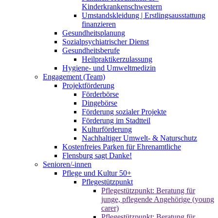
Kinderkrankenschwestern
Umstandskleidung | Erstlingsausstattung
finanzieren
Gesundheitsplanung
Sozialpsychiatrischer Dienst
Gesundheitsberufe
Heilpraktikerzulassung
Hygiene- und Umweltmedizin
Engagement (Team)
Projektförderung
Förderbörse
Dingebörse
Förderung sozialer Projekte
Förderung im Stadtteil
Kulturförderung
Nachhaltiger Umwelt- & Naturschutz
Kostenfreies Parken für Ehrenamtliche
Flensburg sagt Danke!
Senioren/-innen
Pflege und Kultur 50+
Pflegestützpunkt
Pflegestützpunkt: Beratung für
junge, pflegende Angehörige (young
carer)
Pflegestützpunkt: Beratung für