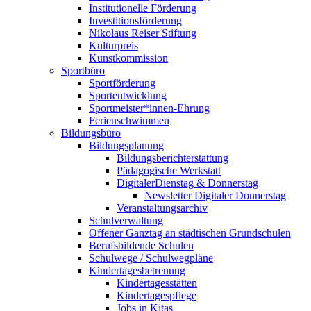
Institutionelle Förderung
Investitionsförderung
Nikolaus Reiser Stiftung
Kulturpreis
Kunstkommission
Sportbüro
Sportförderung
Sportentwicklung
Sportmeister*innen-Ehrung
Ferienschwimmen
Bildungsbüro
Bildungsplanung
Bildungsberichterstattung
Pädagogische Werkstatt
DigitalerDienstag & Donnerstag
Newsletter Digitaler Donnerstag
Veranstaltungsarchiv
Schulverwaltung
Offener Ganztag an städtischen Grundschulen
Berufsbildende Schulen
Schulwege / Schulwegpläne
Kindertagesbetreuung
Kindertagesstätten
Kindertagespflege
Jobs in Kitas