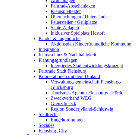
Grünanlagen
Fahrrad-Abstellanlagen
Kleinspielfelder
Überdachungen / Unterstände
Feuerstellen / Grillplätze
Skate-Anlagen
Inklusiver Spielplatz Hestoft
Kinder & Jugendliche
Aktionsplan Kinderfreundliche Kommune
Integration
Klimaschutz & Nachhaltigkeit
Planungsgrundlagen
Integriertes Stadtentwicklungskonzept
Fairtrade Stadt Flensburg
Kooperationen mit dem Umland
Verwaltungsgemeinschaft Flensburg-
Glücksburg
Tourismus Agentur Flensburger Förde
Zweckverband WEG
Grenzdreieck
Region Sönderjylland-Schleswig
Stadtrecht
Entgeltordnungen
Soziales
Flensburg.City