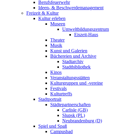
Berufsfeuerwehr
Ideen- & Beschwerdemanagement
Freizeit & Kultur
Kultur erleben
Museen
Umweltbildungszentrum
Eiszeit-Haus
Theater
Musik
Kunst und Galerien
Büchereien und Archive
Stadtarchiv
Stadtbibliothek
Kinos
Veranstaltungsstätten
Kulturgruppen und -vereine
Festivals
Kulturtreffs
Stadtportrait
Städtepartnerschaften
Carlisle (GB)
Slupsk (PL)
Neubrandenburg (D)
Spiel und Spaß
Campusbad