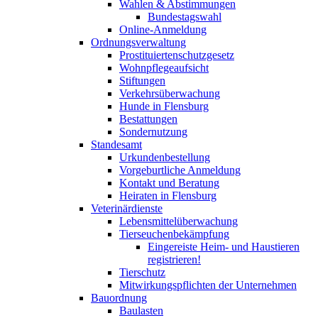
Wahlen & Abstimmungen
Bundestagswahl
Online-Anmeldung
Ordnungsverwaltung
Prostituiertenschutzgesetz
Wohnpflegeaufsicht
Stiftungen
Verkehrsüberwachung
Hunde in Flensburg
Bestattungen
Sondernutzung
Standesamt
Urkundenbestellung
Vorgeburtliche Anmeldung
Kontakt und Beratung
Heiraten in Flensburg
Veterinärdienste
Lebensmittelüberwachung
Tierseuchenbekämpfung
Eingereiste Heim- und Haustieren
registrieren!
Tierschutz
Mitwirkungspflichten der Unternehmen
Bauordnung
Baulasten