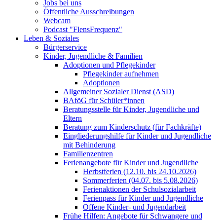
Jobs bei uns
Öffentliche Ausschreibungen
Webcam
Podcast "FlensFrequenz"
Leben & Soziales
Bürgerservice
Kinder, Jugendliche & Familien
Adoptionen und Pflegekinder
Pflegekinder aufnehmen
Adoptionen
Allgemeiner Sozialer Dienst (ASD)
BAföG für Schüler*innen
Beratungsstelle für Kinder, Jugendliche und
Eltern
Beratung zum Kinderschutz (für Fachkräfte)
Eingliederungshilfe für Kinder und Jugendliche
mit Behinderung
Familienzentren
Ferienangebote für Kinder und Jugendliche
Herbstferien (12.10. bis 24.10.2026)
Sommerferien (04.07. bis 5.08.2026)
Ferienaktionen der Schulsozialarbeit
Ferienpass für Kinder und Jugendliche
Offene Kinder- und Jugendarbeit
Frühe Hilfen: Angebote für Schwangere und