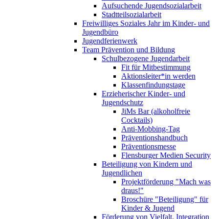
Aufsuchende Jugendsozialarbeit
Stadtteilsozialarbeit
Freiwilliges Soziales Jahr im Kinder- und
Jugendbüro
Jugendferienwerk
Team Prävention und Bildung
Schulbezogene Jugendarbeit
Fit für Mitbestimmung
Aktionsleiter*in werden
Klassenfindungstage
Erzieherischer Kinder- und
Jugendschutz
JiMs Bar (alkoholfreie
Cocktails)
Anti-Mobbing-Tag
Präventionshandbuch
Präventionsmesse
Flensburger Medien Security
Beteiligung von Kindern und
Jugendlichen
Projektförderung "Mach was
draus!"
Broschüre "Beteiligung" für
Kinder & Jugend
Förderung von Vielfalt, Integration