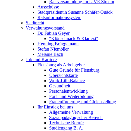
Ratsversammlung im LIVE Stream
Ausschüsse
Stadtpräsidentin Susanne Schäfer-Quäck
Ratsinformationssystem
Stadtrecht
Verwaltungsvorstand
Dr. Fabian Geyer
"Klönschnack & Klartext"
Henning Brüggemann
Stefan Niemöller
Melanie Bach
Job und Karriere
Flensburg als Arbeitgeber
Gute Gründe für Flensburg
Übersichtskarte
Work-Life-Balance
Gesundheit
Personalentwicklung
Fort- und Weiterbildung
Frauenförderung und Gleichstellung
Ihr Einstieg bei uns
Allgemeine Verwaltung
Sozialpädagogischer Bereich
Technische Berufe
Studiengang B. A.