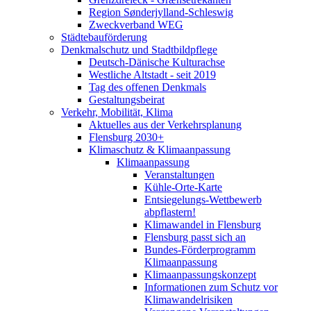
Region Sønderjylland-Schleswig
Zweckverband WEG
Städtebauförderung
Denkmalschutz und Stadtbildpflege
Deutsch-Dänische Kulturachse
Westliche Altstadt - seit 2019
Tag des offenen Denkmals
Gestaltungsbeirat
Verkehr, Mobilität, Klima
Aktuelles aus der Verkehrsplanung
Flensburg 2030+
Klimaschutz & Klimaanpassung
Klimaanpassung
Veranstaltungen
Kühle-Orte-Karte
Entsiegelungs-Wettbewerb
abpflastern!
Klimawandel in Flensburg
Flensburg passt sich an
Bundes-Förderprogramm
Klimaanpassung
Klimaanpassungskonzept
Informationen zum Schutz vor
Klimawandelrisiken