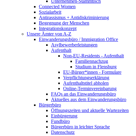
Unternehmen-Stammtisch
Connected Women
Sozialarbeit
Antirassismus + Antidiskriminierung
Begegnung der Menschen
Integrationskonzept
Unsere Ämter von A-Z
Einwanderungsbüro / Immigration Office
Asylbewerberleistungen
Aufenthalt
Non-EU-Residents - Aufenthalt
Familiennachzug
Studium in Flensburg
EU-Bürger*innen - Formulare
Verpflichtungserklärung
Aufenthaltstitel abholen
Online-Terminvereinbarung
FAQs an das Einwanderungsbüro
Aktuelles aus dem Einwanderungsbüro
Bürgerbüro
Öffnungszeiten und aktuelle Wartezeiten
Einbürgerung
Fundbüro
Bürgerbüro in leichter Sprache
Datenschutz