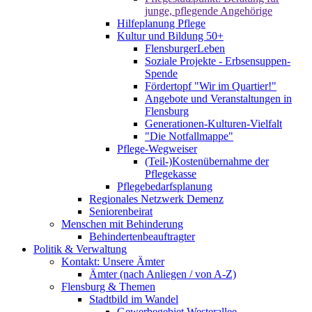
junge, pflegende Angehörige
Hilfeplanung Pflege
Kultur und Bildung 50+
FlensburgerLeben
Soziale Projekte - Erbsensuppen-
Spende
Fördertopf "Wir im Quartier!"
Angebote und Veranstaltungen in
Flensburg
Generationen-Kulturen-Vielfalt
"Die Notfallmappe"
Pflege-Wegweiser
(Teil-)Kostenübernahme der
Pflegekasse
Pflegebedarfsplanung
Regionales Netzwerk Demenz
Seniorenbeirat
Menschen mit Behinderung
Behindertenbeauftragter
Politik & Verwaltung
Kontakt: Unsere Ämter
Ämter (nach Anliegen / von A-Z)
Flensburg & Themen
Stadtbild im Wandel
Gewerbegebiet Westerallee