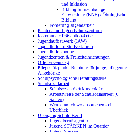
und Inklusion
Bildung für nachhaltige
Entwicklung (BNE) / Ökologische
Bildung
Förderung Jugendarbeit
Kinder- und Jugendschutzzentrum
Kommunale Präventionskette
Jugendaufbauwerk (JAW)
Jugendhilfe im Strafverfahren
Jugendhilfeplanung
Jugendzentren & Freizeiteinrichtungen
Offener Ganztag
Pflegestützpunkt: Beratung für junge, pflegende
Angehörige
Schulpsychologische Beratungsstelle
Schulsozialarbeit
Schulsozialarbeit kurz erklärt
Arbeitsweise der Schulsozialarbeit (6
Säulen)
Wen kann ich wo ansprechen - ein
Überblick
Übergang Schule-Beruf
Jugendberufsagentur
Jugend STÄRKEN im Quartier
Jugend Stärken