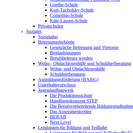
Goethe-Schule
Kurt-Tucholsky-Schule
Comenius-Schule
Käte-Lassen-Schule
Privatschulen
Soziales
Sozialatlas
Betreuungsbehörde
Gesetzliche Betreuung und Vorsorge
Beglaubigungen
Berufsbetreuer werden
Wohn-, Obdachlosenhilfe und Schuldnerberatung
Wohn- und Obdachlosenhilfe
Schuldnerberatung
Ausbildungsförderung (BAföG)
Unterhaltsvorschuss
Jugendaufbauwerk
Die Produktionsschule
Handlungskonzept STEP
Die Berufsvorbereitende Bildungsmaßnahm
Das Assessmentcenter
BERAB
Next Level
Leistungen für Bildung und Teilhabe
Leistungen für Bildung und Teilhabe (BuT)