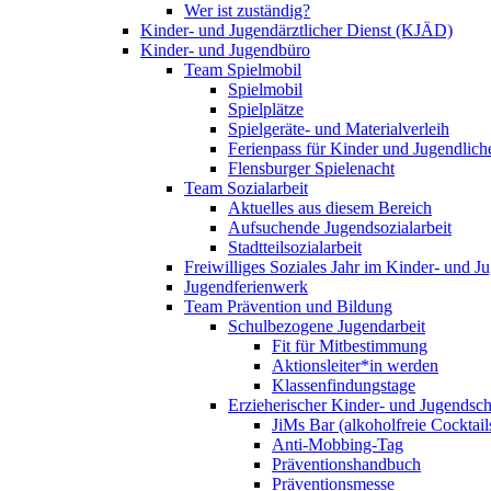
Wer ist zuständig?
Kinder- und Jugendärztlicher Dienst (KJÄD)
Kinder- und Jugendbüro
Team Spielmobil
Spielmobil
Spielplätze
Spielgeräte- und Materialverleih
Ferienpass für Kinder und Jugendlich
Flensburger Spielenacht
Team Sozialarbeit
Aktuelles aus diesem Bereich
Aufsuchende Jugendsozialarbeit
Stadtteilsozialarbeit
Freiwilliges Soziales Jahr im Kinder- und 
Jugendferienwerk
Team Prävention und Bildung
Schulbezogene Jugendarbeit
Fit für Mitbestimmung
Aktionsleiter*in werden
Klassenfindungstage
Erzieherischer Kinder- und Jugendsch
JiMs Bar (alkoholfreie Cocktail
Anti-Mobbing-Tag
Präventionshandbuch
Präventionsmesse