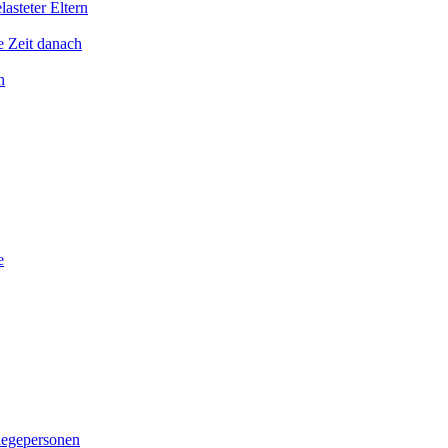
asteter Eltern
e Zeit danach
n
e
legepersonen