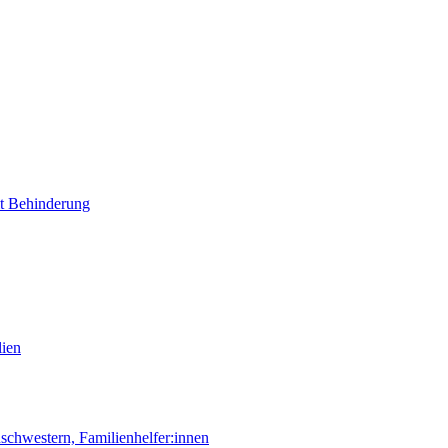
it Behinderung
lien
chwestern, Familienhelfer:innen