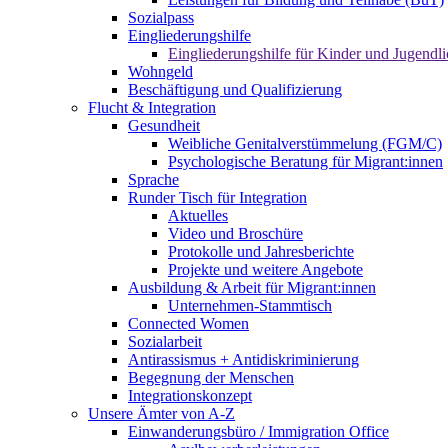
Sozialpass
Eingliederungshilfe
Eingliederungshilfe für Kinder und Jugendli
Wohngeld
Beschäftigung und Qualifizierung
Flucht & Integration
Gesundheit
Weibliche Genitalverstümmelung (FGM/C)
Psychologische Beratung für Migrant:innen
Sprache
Runder Tisch für Integration
Aktuelles
Video und Broschüre
Protokolle und Jahresberichte
Projekte und weitere Angebote
Ausbildung & Arbeit für Migrant:innen
Unternehmen-Stammtisch
Connected Women
Sozialarbeit
Antirassismus + Antidiskriminierung
Begegnung der Menschen
Integrationskonzept
Unsere Ämter von A-Z
Einwanderungsbüro / Immigration Office