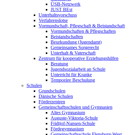
ÜSB-Netzwerk
JUST BEst
Unterhaltsvorschuss
Verfahrenslotse
Vormundschaft, Pflegschaft & Beistandschaft
Vormundschaften & Pflegschaften
Beistandschaften
Beurkundung (Jugendamt)
Gemeinsames Sorgerecht
Unterhalt & Vaterschaft
Zentrum für kooperative Erziehungshilfen
Beratung
Jugendsozialarbeit an Schule
Unterricht für Kranke
Temporäre Beschulung
Schulen
Grundschulen
Dänische Schulen
Förderzentren
Gemeinschaftsschulen und Gymnasien
Altes Gymnasium
Auguste-Viktoria-Schule
Fridtjof-Nansen-Schule
Fördegymnasium
Gemeinschaftsschule Flensburg-West