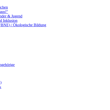
ichen
aus!"
inder & Jugend
nd Inklusion
 (BNE) / Ökologische Bildung
Angehörige
)
k