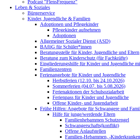
Podcast "FlensFrequenz"
Leben & Soziales
Bürgerservice
Kinder, Jugendliche & Familien
Adoptionen und Pflegekinder
Pflegekinder aufnehmen
Adoptionen
Allgemeiner Sozialer Dienst (ASD)
BAföG für Schüler*innen
Beratungsstelle für Kinder, Jugendliche und Eltern
Beratung zum Kinderschutz (für Fachkräfte)
Eingliederungshilfe für Kinder und Jugendliche m
Familienzentren
Ferienangebote für Kinder und Jugendliche
Herbstferien (12.10. bis 24.10.2026)
Sommerferien (04.07. bis 5.08.2026)
Ferienaktionen der Schulsozialarbeit
Ferienpass für Kinder und Jugendliche
Offene Kinder- und Jugendarbeit
Frühe Hilfen: Angebote für Schwangere und Fami
Hilfe für junge/werdende Eltern
Familienhebammen Schutzengel
Schwangerschafts(konflikt)
Offene Anlaufstellen
Familien-Hebammen, -Kinderkrankens