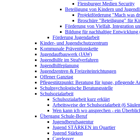
Flensburger Medien Security
Beteiligung von Kindern und Jugendl
Projektförderung "Mach was dr
Broschüre "Beteiligung" für K
Förderung von Vielfalt, Integration u
Bildung für nachhaltige Entwicklung
Förderung Jugendarbeit
Kinder- und Jugendschutzzentrum
Kommunale Präventionskette
Jugendaufbauwerk (JAW)
Jugendhilfe im Strafverfahren
Jugendhilfeplanung
Jugendzentren & Freizeiteinrichtungen
Offener Ganztag
Pflegestützpunkt: Beratung für junge, pflegende 
Schulpsychologische Beratungsstelle
Schulsozialarbeit
Schulsozialarbeit kurz erklärt
Arbeitsweise der Schulsozialarbeit (6 Säulen
Wen kann ich wo ansprechen - ein Überblic
Übergang Schule-Beruf
Jugendberufsagentur
Jugend STÄRKEN im Quartier
Jugend Stärken
Careleaver