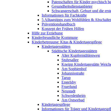
Patenschaften für Kinder psychisch bel
Gesundheitsdienstanbieter
Schwangerschaft, Geburt und die erst
Informationen für Fachkräfte
5 Alltagstipps zum Wohlfühlen & Abschalte
Präventionshandbuch
Konzept der Frühen Hilfen
Hilfe zur Erziehung
Kinderfreundliche Kommune
Kinderbetreuung: Kitas & Kindertagespflege
Kindertagesstätten
Städtische Kindertagesstätten
Alter Kupfermühlenweg
Stuhrsallee
Kneipp Kindertagestätte Weich
Am Sophienhof
Johannisstraße
Tarup
Engelsby
Fruerlund
Neustadt
Schwedenheim
Am Ostseebad
Kindertagespflege
Informationen für Träger und Kindertagespf