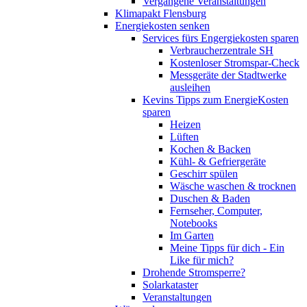
Vergangene Veranstaltungen
Klimapakt Flensburg
Energiekosten senken
Services fürs Engergiekosten sparen
Verbraucherzentrale SH
Kostenloser Stromspar-Check
Messgeräte der Stadtwerke
ausleihen
Kevins Tipps zum EnergieKosten
sparen
Heizen
Lüften
Kochen & Backen
Kühl- & Gefriergeräte
Geschirr spülen
Wäsche waschen & trocknen
Duschen & Baden
Fernseher, Computer,
Notebooks
Im Garten
Meine Tipps für dich - Ein
Like für mich?
Drohende Stromsperre?
Solarkataster
Veranstaltungen