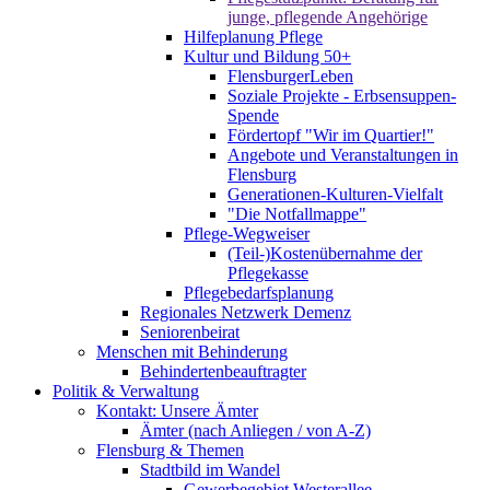
junge, pflegende Angehörige
Hilfeplanung Pflege
Kultur und Bildung 50+
FlensburgerLeben
Soziale Projekte - Erbsensuppen-
Spende
Fördertopf "Wir im Quartier!"
Angebote und Veranstaltungen in
Flensburg
Generationen-Kulturen-Vielfalt
"Die Notfallmappe"
Pflege-Wegweiser
(Teil-)Kostenübernahme der
Pflegekasse
Pflegebedarfsplanung
Regionales Netzwerk Demenz
Seniorenbeirat
Menschen mit Behinderung
Behindertenbeauftragter
Politik & Verwaltung
Kontakt: Unsere Ämter
Ämter (nach Anliegen / von A-Z)
Flensburg & Themen
Stadtbild im Wandel
Gewerbegebiet Westerallee