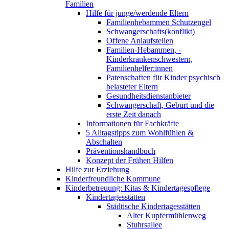
Familien
Hilfe für junge/werdende Eltern
Familienhebammen Schutzengel
Schwangerschafts(konflikt)
Offene Anlaufstellen
Familien-Hebammen, -
Kinderkrankenschwestern,
Familienhelfer:innen
Patenschaften für Kinder psychisch
belasteter Eltern
Gesundheitsdienstanbieter
Schwangerschaft, Geburt und die
erste Zeit danach
Informationen für Fachkräfte
5 Alltagstipps zum Wohlfühlen &
Abschalten
Präventionshandbuch
Konzept der Frühen Hilfen
Hilfe zur Erziehung
Kinderfreundliche Kommune
Kinderbetreuung: Kitas & Kindertagespflege
Kindertagesstätten
Städtische Kindertagesstätten
Alter Kupfermühlenweg
Stuhrsallee