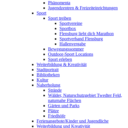
Phänomenta
Jugendzentren & Freizeiteinrichtungen
Sport
Sport treiben
Sportvereine
Sportbox
Flensburg liebt dich Marathon
Sportverband Flensburg
Hallenvergabe
Bewegungssommer
Outdoor-Sport Locations
Sport erleben
Weiterbildung & Kreativität
Stadtportrait
Bibliotheken
Kultur
Naherholung
Strände
Wälder, Naturschutzgebiet Twedter Feld,
naturnahe Flächen
Gärten und Parks
Plätze
Friedhöfe
Ferienangebote/Kinder und Jugendliche
Weiterbildung und Kreativität