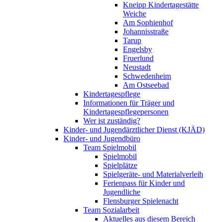
Kneipp Kindertagestätte
Weiche
Am Sophienhof
Johannisstraße
Tarup
Engelsby
Fruerlund
Neustadt
Schwedenheim
Am Ostseebad
Kindertagespflege
Informationen für Träger und
Kindertagespflegepersonen
Wer ist zuständig?
Kinder- und Jugendärztlicher Dienst (KJÄD)
Kinder- und Jugendbüro
Team Spielmobil
Spielmobil
Spielplätze
Spielgeräte- und Materialverleih
Ferienpass für Kinder und
Jugendliche
Flensburger Spielenacht
Team Sozialarbeit
Aktuelles aus diesem Bereich