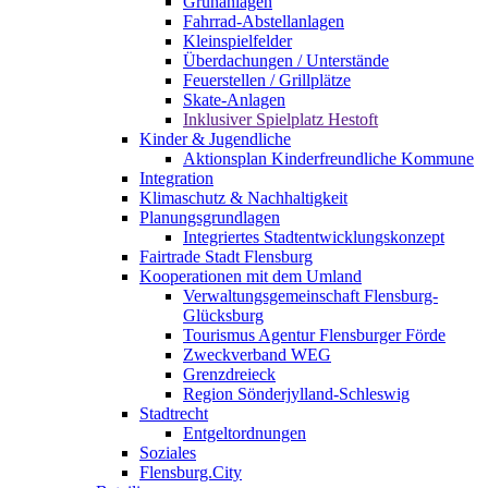
Grünanlagen
Fahrrad-Abstellanlagen
Kleinspielfelder
Überdachungen / Unterstände
Feuerstellen / Grillplätze
Skate-Anlagen
Inklusiver Spielplatz Hestoft
Kinder & Jugendliche
Aktionsplan Kinderfreundliche Kommune
Integration
Klimaschutz & Nachhaltigkeit
Planungsgrundlagen
Integriertes Stadtentwicklungskonzept
Fairtrade Stadt Flensburg
Kooperationen mit dem Umland
Verwaltungsgemeinschaft Flensburg-
Glücksburg
Tourismus Agentur Flensburger Förde
Zweckverband WEG
Grenzdreieck
Region Sönderjylland-Schleswig
Stadtrecht
Entgeltordnungen
Soziales
Flensburg.City