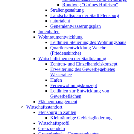
Rundweg "Grünes Hufeisen"
Straßengestaltung
Landschaftsplan der Stadt Flensburg
naturtalent
Generalentwässerungsplan
Innenhafen
Wohnraumentwicklung
Leitlinien Steuerung des Wohnungsbaus
Quartiersentwicklung Weiche
(Friedenskirche)
Wirtschaftsthemen der Stadtplanung
Zentren- und Einzelhandelskonzept
Erweiterung des Gewerbegebietes
Westerallee
Hafen
Ferienwohnungskonzept
Leitlinien zur Entwicklung von
Gewerbeflächen
Flächenmanagement
Wirtschaftsstandort
Flensburg in Zahlen
Kleinräumige Gebietsgliederung
Wirtschaftsprofil
Grenzpendeln
Grenzdreieck - Grænsetrekanten