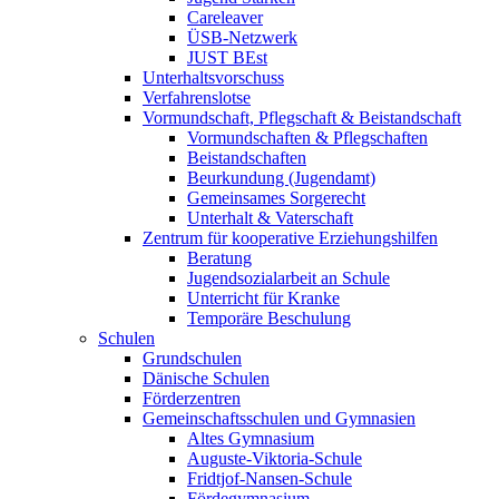
Careleaver
ÜSB-Netzwerk
JUST BEst
Unterhaltsvorschuss
Verfahrenslotse
Vormundschaft, Pflegschaft & Beistandschaft
Vormundschaften & Pflegschaften
Beistandschaften
Beurkundung (Jugendamt)
Gemeinsames Sorgerecht
Unterhalt & Vaterschaft
Zentrum für kooperative Erziehungshilfen
Beratung
Jugendsozialarbeit an Schule
Unterricht für Kranke
Temporäre Beschulung
Schulen
Grundschulen
Dänische Schulen
Förderzentren
Gemeinschaftsschulen und Gymnasien
Altes Gymnasium
Auguste-Viktoria-Schule
Fridtjof-Nansen-Schule
Fördegymnasium