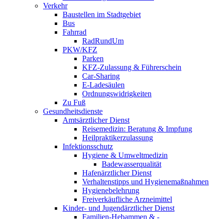
Verkehr
Baustellen im Stadtgebiet
Bus
Fahrrad
RadRundUm
PKW/KFZ
Parken
KFZ-Zulassung & Führerschein
Car-Sharing
E-Ladesäulen
Ordnungswidrigkeiten
Zu Fuß
Gesundheitsdienste
Amtsärztlicher Dienst
Reisemedizin: Beratung & Impfung
Heilpraktikerzulassung
Infektionsschutz
Hygiene & Umweltmedizin
Badewasserqualität
Hafenärztlicher Dienst
Verhaltenstipps und Hygienemaßnahmen
Hygienebelehrung
Freiverkäufliche Arzneimittel
Kinder- und Jugendärztlicher Dienst
Familien-Hebammen & -