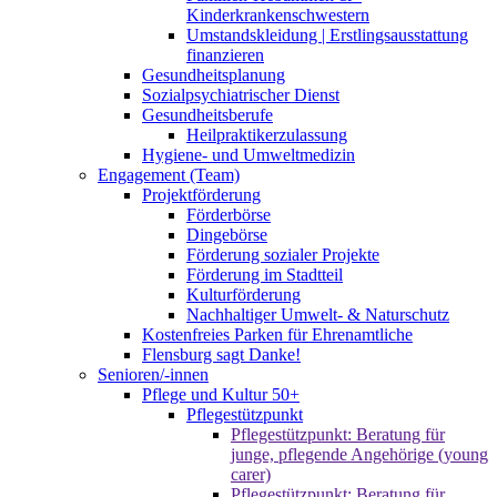
Kinderkrankenschwestern
Umstandskleidung | Erstlingsausstattung
finanzieren
Gesundheitsplanung
Sozialpsychiatrischer Dienst
Gesundheitsberufe
Heilpraktikerzulassung
Hygiene- und Umweltmedizin
Engagement (Team)
Projektförderung
Förderbörse
Dingebörse
Förderung sozialer Projekte
Förderung im Stadtteil
Kulturförderung
Nachhaltiger Umwelt- & Naturschutz
Kostenfreies Parken für Ehrenamtliche
Flensburg sagt Danke!
Senioren/-innen
Pflege und Kultur 50+
Pflegestützpunkt
Pflegestützpunkt: Beratung für
junge, pflegende Angehörige (young
carer)
Pflegestützpunkt: Beratung für