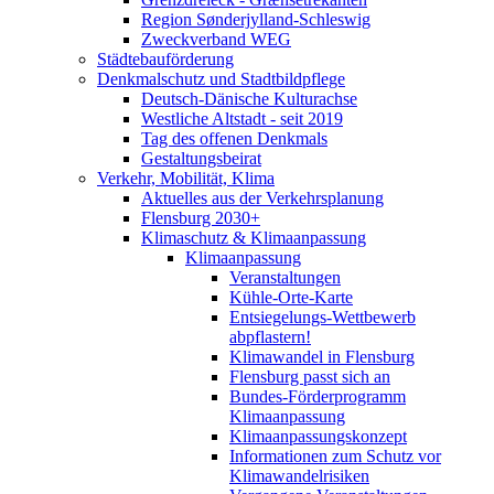
Region Sønderjylland-Schleswig
Zweckverband WEG
Städtebauförderung
Denkmalschutz und Stadtbildpflege
Deutsch-Dänische Kulturachse
Westliche Altstadt - seit 2019
Tag des offenen Denkmals
Gestaltungsbeirat
Verkehr, Mobilität, Klima
Aktuelles aus der Verkehrsplanung
Flensburg 2030+
Klimaschutz & Klimaanpassung
Klimaanpassung
Veranstaltungen
Kühle-Orte-Karte
Entsiegelungs-Wettbewerb
abpflastern!
Klimawandel in Flensburg
Flensburg passt sich an
Bundes-Förderprogramm
Klimaanpassung
Klimaanpassungskonzept
Informationen zum Schutz vor
Klimawandelrisiken