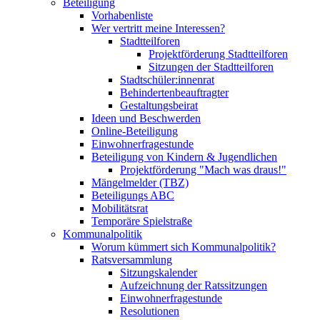
Beteiligung
Vorhabenliste
Wer vertritt meine Interessen?
Stadtteilforen
Projektförderung Stadtteilforen
Sitzungen der Stadtteilforen
Stadtschüler:innenrat
Behindertenbeauftragter
Gestaltungsbeirat
Ideen und Beschwerden
Online-Beteiligung
Einwohnerfragestunde
Beteiligung von Kindern & Jugendlichen
Projektförderung "Mach was draus!"
Mängelmelder (TBZ)
Beteiligungs ABC
Mobilitätsrat
Temporäre Spielstraße
Kommunalpolitik
Worum kümmert sich Kommunalpolitik?
Ratsversammlung
Sitzungskalender
Aufzeichnung der Ratssitzungen
Einwohnerfragestunde
Resolutionen