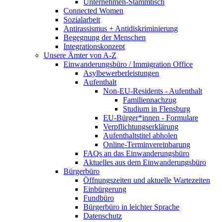
Unternehmen-Stammtisch
Connected Women
Sozialarbeit
Antirassismus + Antidiskriminierung
Begegnung der Menschen
Integrationskonzept
Unsere Ämter von A-Z
Einwanderungsbüro / Immigration Office
Asylbewerberleistungen
Aufenthalt
Non-EU-Residents - Aufenthalt
Familiennachzug
Studium in Flensburg
EU-Bürger*innen - Formulare
Verpflichtungserklärung
Aufenthaltstitel abholen
Online-Terminvereinbarung
FAQs an das Einwanderungsbüro
Aktuelles aus dem Einwanderungsbüro
Bürgerbüro
Öffnungszeiten und aktuelle Wartezeiten
Einbürgerung
Fundbüro
Bürgerbüro in leichter Sprache
Datenschutz