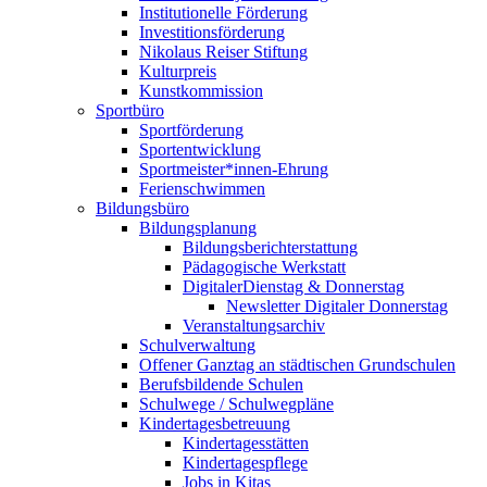
Institutionelle Förderung
Investitionsförderung
Nikolaus Reiser Stiftung
Kulturpreis
Kunstkommission
Sportbüro
Sportförderung
Sportentwicklung
Sportmeister*innen-Ehrung
Ferienschwimmen
Bildungsbüro
Bildungsplanung
Bildungsberichterstattung
Pädagogische Werkstatt
DigitalerDienstag & Donnerstag
Newsletter Digitaler Donnerstag
Veranstaltungsarchiv
Schulverwaltung
Offener Ganztag an städtischen Grundschulen
Berufsbildende Schulen
Schulwege / Schulwegpläne
Kindertagesbetreuung
Kindertagesstätten
Kindertagespflege
Jobs in Kitas