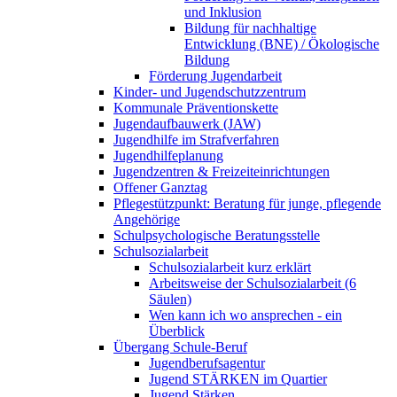
und Inklusion
Bildung für nachhaltige
Entwicklung (BNE) / Ökologische
Bildung
Förderung Jugendarbeit
Kinder- und Jugendschutzzentrum
Kommunale Präventionskette
Jugendaufbauwerk (JAW)
Jugendhilfe im Strafverfahren
Jugendhilfeplanung
Jugendzentren & Freizeiteinrichtungen
Offener Ganztag
Pflegestützpunkt: Beratung für junge, pflegende
Angehörige
Schulpsychologische Beratungsstelle
Schulsozialarbeit
Schulsozialarbeit kurz erklärt
Arbeitsweise der Schulsozialarbeit (6
Säulen)
Wen kann ich wo ansprechen - ein
Überblick
Übergang Schule-Beruf
Jugendberufsagentur
Jugend STÄRKEN im Quartier
Jugend Stärken