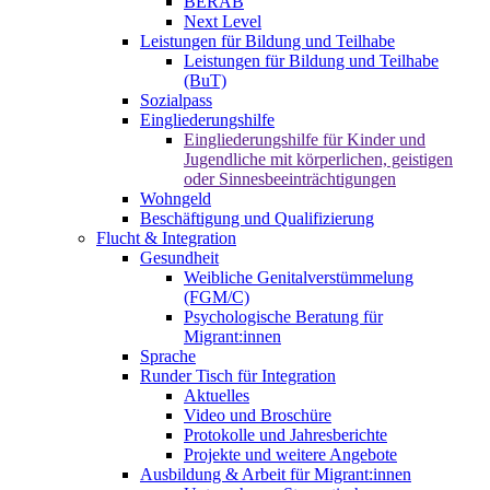
BERAB
Next Level
Leistungen für Bildung und Teilhabe
Leistungen für Bildung und Teilhabe
(BuT)
Sozialpass
Eingliederungshilfe
Eingliederungshilfe für Kinder und
Jugendliche mit körperlichen, geistigen
oder Sinnesbeeinträchtigungen
Wohngeld
Beschäftigung und Qualifizierung
Flucht & Integration
Gesundheit
Weibliche Genitalverstümmelung
(FGM/C)
Psychologische Beratung für
Migrant:innen
Sprache
Runder Tisch für Integration
Aktuelles
Video und Broschüre
Protokolle und Jahresberichte
Projekte und weitere Angebote
Ausbildung & Arbeit für Migrant:innen