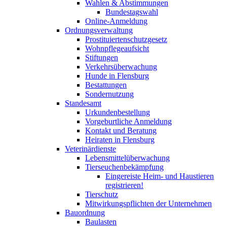
Wahlen & Abstimmungen
Bundestagswahl
Online-Anmeldung
Ordnungsverwaltung
Prostituiertenschutzgesetz
Wohnpflegeaufsicht
Stiftungen
Verkehrsüberwachung
Hunde in Flensburg
Bestattungen
Sondernutzung
Standesamt
Urkundenbestellung
Vorgeburtliche Anmeldung
Kontakt und Beratung
Heiraten in Flensburg
Veterinärdienste
Lebensmittelüberwachung
Tierseuchenbekämpfung
Eingereiste Heim- und Haustieren
registrieren!
Tierschutz
Mitwirkungspflichten der Unternehmen
Bauordnung
Baulasten