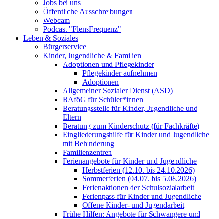
Jobs bei uns
Öffentliche Ausschreibungen
Webcam
Podcast "FlensFrequenz"
Leben & Soziales
Bürgerservice
Kinder, Jugendliche & Familien
Adoptionen und Pflegekinder
Pflegekinder aufnehmen
Adoptionen
Allgemeiner Sozialer Dienst (ASD)
BAföG für Schüler*innen
Beratungsstelle für Kinder, Jugendliche und
Eltern
Beratung zum Kinderschutz (für Fachkräfte)
Eingliederungshilfe für Kinder und Jugendliche
mit Behinderung
Familienzentren
Ferienangebote für Kinder und Jugendliche
Herbstferien (12.10. bis 24.10.2026)
Sommerferien (04.07. bis 5.08.2026)
Ferienaktionen der Schulsozialarbeit
Ferienpass für Kinder und Jugendliche
Offene Kinder- und Jugendarbeit
Frühe Hilfen: Angebote für Schwangere und