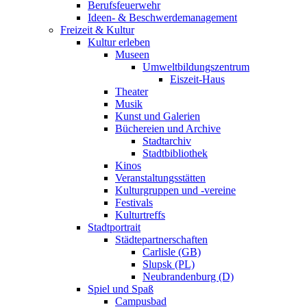
Berufsfeuerwehr
Ideen- & Beschwerdemanagement
Freizeit & Kultur
Kultur erleben
Museen
Umweltbildungszentrum
Eiszeit-Haus
Theater
Musik
Kunst und Galerien
Büchereien und Archive
Stadtarchiv
Stadtbibliothek
Kinos
Veranstaltungsstätten
Kulturgruppen und -vereine
Festivals
Kulturtreffs
Stadtportrait
Städtepartnerschaften
Carlisle (GB)
Slupsk (PL)
Neubrandenburg (D)
Spiel und Spaß
Campusbad