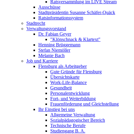
Ratsversammlung im LIVE Stream
Ausschüsse
Stadtpräsidentin Susanne Schäfer-Quäck
Ratsinformationssystem
Stadtrecht
Verwaltungsvorstand
Dr. Fabian Geyer
"Klönschnack & Klartext"
Henning Brüggemann
Stefan Niemöller
Melanie Bach
Job und Karriere
Flensburg als Arbeitgeber
Gute Gründe für Flensburg
Übersichtskarte
Work-Life-Balance
Gesundheit
Personalentwicklung
Fort- und Weiterbildung
Frauenförderung und Gleichstellung
Ihr Einstieg bei uns
Allgemeine Verwaltung
Sozialpädagogischer Bereich
Technische Berufe
Studiengang B. A.