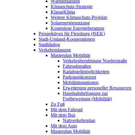
Wärmeplanung
Klimaschutz-Strategie
KlasseKlima
Weitere Klimaschutz-Projekte
Solarenergienutzung
Kostenlose Energieberatung
Perspektiven für Flensburg (ISEK)
Stadt-Umland-Kooperationen
Stadtdialog
Verkehrsplanung
Masterplan Mobilität
Verkehrsberuhigung Norderstraße
Fahrradstraßen
Radabstellmöglichkeiten
Parkraumkonzept
Mobilitätsstationen
Erweiterung personeller Ressourcen
Haushaltsbefragung zur
Fortbewegung (Mobilität)
Zu Fuß
Mit dem Fahrrad
Mit dem Bus
Nahverkehrsplan
Mit dem Auto
Masterplan Mobilität