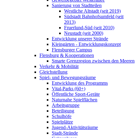
Sanierung von Stadtteilen
Westliche Altstadt (seit 2019)
Südstadt Bahnhofsumfeld (seit
2013)
Fruerlund-Süd (seit 2010)
Neustadt (seit 2000)
Entwicklung unserer Strände
Kleingärten - Entwicklungskonzept
Flensburger Campus
Flensburg & Kooperationen
Smarte Grenzregion zwischen den Meeren
Verkehr & Mobilität
Gleichstellung
Spiel- und Bewegungsräume
Entwicklung des Programms
Vital-Parks (60+)
Öffentliche Sport-Geräte
Naturnahe Spielflächen
Arbeitsgruppe
Beteiligung
Schulhöfe
Spielplätze
Jugend-Aktivitätsräume
Stadt-Strände