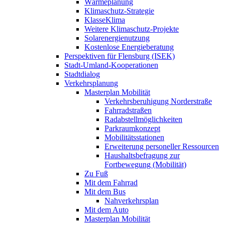
Wärmeplanung
Klimaschutz-Strategie
KlasseKlima
Weitere Klimaschutz-Projekte
Solarenergienutzung
Kostenlose Energieberatung
Perspektiven für Flensburg (ISEK)
Stadt-Umland-Kooperationen
Stadtdialog
Verkehrsplanung
Masterplan Mobilität
Verkehrsberuhigung Norderstraße
Fahrradstraßen
Radabstellmöglichkeiten
Parkraumkonzept
Mobilitätsstationen
Erweiterung personeller Ressourcen
Haushaltsbefragung zur
Fortbewegung (Mobilität)
Zu Fuß
Mit dem Fahrrad
Mit dem Bus
Nahverkehrsplan
Mit dem Auto
Masterplan Mobilität