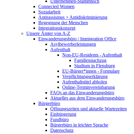
Unternehmen-Stammtisch
Connected Women
Sozialarbeit
Antirassismus + Antidiskriminierung
Begegnung der Menschen
Integrationskonzept
Unsere Ämter von A-Z
Einwanderungsbüro / Immigration Office
Asylbewerberleistungen
Aufenthalt
Non-EU-Residents - Aufenthalt
Familiennachzug
Studium in Flensburg
EU-Bürger*innen - Formulare
Verpflichtungserklärung
Aufenthaltstitel abholen
Online-Terminvereinbarung
FAQs an das Einwanderungsbüro
Aktuelles aus dem Einwanderungsbüro
Bürgerbüro
Öffnungszeiten und aktuelle Wartezeiten
Einbürgerung
Fundbüro
Bürgerbüro in leichter Sprache
Datenschutz