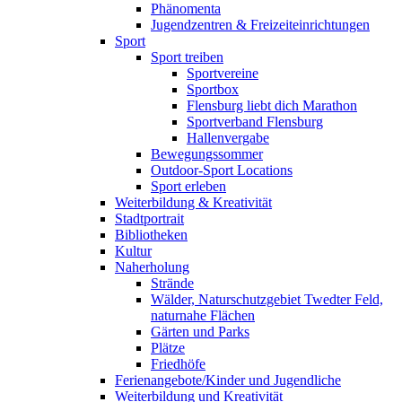
Phänomenta
Jugendzentren & Freizeiteinrichtungen
Sport
Sport treiben
Sportvereine
Sportbox
Flensburg liebt dich Marathon
Sportverband Flensburg
Hallenvergabe
Bewegungssommer
Outdoor-Sport Locations
Sport erleben
Weiterbildung & Kreativität
Stadtportrait
Bibliotheken
Kultur
Naherholung
Strände
Wälder, Naturschutzgebiet Twedter Feld,
naturnahe Flächen
Gärten und Parks
Plätze
Friedhöfe
Ferienangebote/Kinder und Jugendliche
Weiterbildung und Kreativität