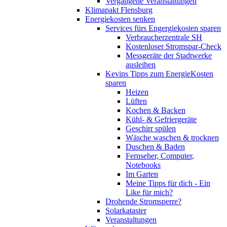
Vergangene Veranstaltungen
Klimapakt Flensburg
Energiekosten senken
Services fürs Engergiekosten sparen
Verbraucherzentrale SH
Kostenloser Stromspar-Check
Messgeräte der Stadtwerke
ausleihen
Kevins Tipps zum EnergieKosten
sparen
Heizen
Lüften
Kochen & Backen
Kühl- & Gefriergeräte
Geschirr spülen
Wäsche waschen & trocknen
Duschen & Baden
Fernseher, Computer,
Notebooks
Im Garten
Meine Tipps für dich - Ein
Like für mich?
Drohende Stromsperre?
Solarkataster
Veranstaltungen