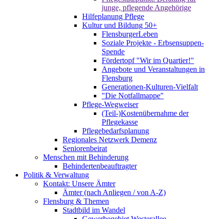
junge, pflegende Angehörige
Hilfeplanung Pflege
Kultur und Bildung 50+
FlensburgerLeben
Soziale Projekte - Erbsensuppen-
Spende
Fördertopf "Wir im Quartier!"
Angebote und Veranstaltungen in
Flensburg
Generationen-Kulturen-Vielfalt
"Die Notfallmappe"
Pflege-Wegweiser
(Teil-)Kostenübernahme der
Pflegekasse
Pflegebedarfsplanung
Regionales Netzwerk Demenz
Seniorenbeirat
Menschen mit Behinderung
Behindertenbeauftragter
Politik & Verwaltung
Kontakt: Unsere Ämter
Ämter (nach Anliegen / von A-Z)
Flensburg & Themen
Stadtbild im Wandel
Gewerbegebiet Westerallee