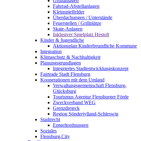
Grünanlagen
Fahrrad-Abstellanlagen
Kleinspielfelder
Überdachungen / Unterstände
Feuerstellen / Grillplätze
Skate-Anlagen
Inklusiver Spielplatz Hestoft
Kinder & Jugendliche
Aktionsplan Kinderfreundliche Kommune
Integration
Klimaschutz & Nachhaltigkeit
Planungsgrundlagen
Integriertes Stadtentwicklungskonzept
Fairtrade Stadt Flensburg
Kooperationen mit dem Umland
Verwaltungsgemeinschaft Flensburg-
Glücksburg
Tourismus Agentur Flensburger Förde
Zweckverband WEG
Grenzdreieck
Region Sönderjylland-Schleswig
Stadtrecht
Entgeltordnungen
Soziales
Flensburg.City