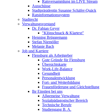
Ratsversammlung im LIVE Stream
Ausschüsse
Stadtpräsidentin Susanne Schäfer-Quäck
Ratsinformationssystem
Stadtrecht
Verwaltungsvorstand
Dr. Fabian Geyer
"Klönschnack & Klartext"
Henning Brüggemann
Stefan Niemöller
Melanie Bach
Job und Karriere
Flensburg als Arbeitgeber
Gute Gründe für Flensburg
Übersichtskarte
Work-Life-Balance
Gesundheit
Personalentwicklung
Fort- und Weiterbildung
Frauenförderung und Gleichstellung
Ihr Einstieg bei uns
Allgemeine Verwaltung
Sozialpädagogischer Bereich
Technische Berufe
Studiengang B. A.