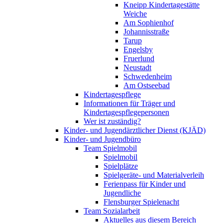
Kneipp Kindertagestätte
Weiche
Am Sophienhof
Johannisstraße
Tarup
Engelsby
Fruerlund
Neustadt
Schwedenheim
Am Ostseebad
Kindertagespflege
Informationen für Träger und
Kindertagespflegepersonen
Wer ist zuständig?
Kinder- und Jugendärztlicher Dienst (KJÄD)
Kinder- und Jugendbüro
Team Spielmobil
Spielmobil
Spielplätze
Spielgeräte- und Materialverleih
Ferienpass für Kinder und
Jugendliche
Flensburger Spielenacht
Team Sozialarbeit
Aktuelles aus diesem Bereich