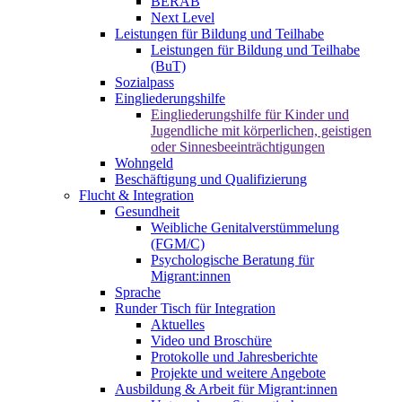
BERAB
Next Level
Leistungen für Bildung und Teilhabe
Leistungen für Bildung und Teilhabe
(BuT)
Sozialpass
Eingliederungshilfe
Eingliederungshilfe für Kinder und
Jugendliche mit körperlichen, geistigen
oder Sinnesbeeinträchtigungen
Wohngeld
Beschäftigung und Qualifizierung
Flucht & Integration
Gesundheit
Weibliche Genitalverstümmelung
(FGM/C)
Psychologische Beratung für
Migrant:innen
Sprache
Runder Tisch für Integration
Aktuelles
Video und Broschüre
Protokolle und Jahresberichte
Projekte und weitere Angebote
Ausbildung & Arbeit für Migrant:innen