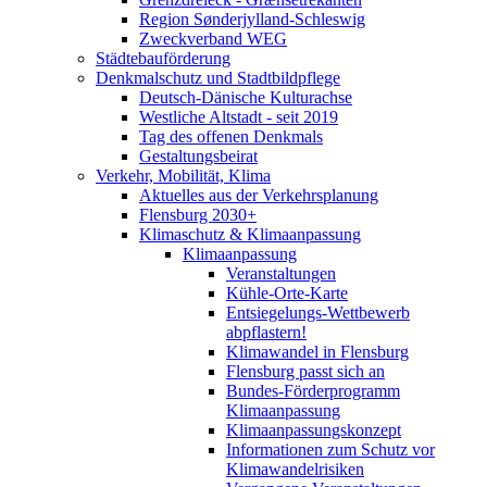
Region Sønderjylland-Schleswig
Zweckverband WEG
Städtebauförderung
Denkmalschutz und Stadtbildpflege
Deutsch-Dänische Kulturachse
Westliche Altstadt - seit 2019
Tag des offenen Denkmals
Gestaltungsbeirat
Verkehr, Mobilität, Klima
Aktuelles aus der Verkehrsplanung
Flensburg 2030+
Klimaschutz & Klimaanpassung
Klimaanpassung
Veranstaltungen
Kühle-Orte-Karte
Entsiegelungs-Wettbewerb
abpflastern!
Klimawandel in Flensburg
Flensburg passt sich an
Bundes-Förderprogramm
Klimaanpassung
Klimaanpassungskonzept
Informationen zum Schutz vor
Klimawandelrisiken