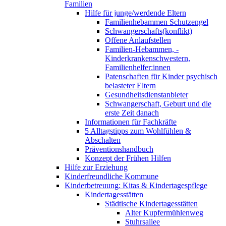
Familien
Hilfe für junge/werdende Eltern
Familienhebammen Schutzengel
Schwangerschafts(konflikt)
Offene Anlaufstellen
Familien-Hebammen, -
Kinderkrankenschwestern,
Familienhelfer:innen
Patenschaften für Kinder psychisch
belasteter Eltern
Gesundheitsdienstanbieter
Schwangerschaft, Geburt und die
erste Zeit danach
Informationen für Fachkräfte
5 Alltagstipps zum Wohlfühlen &
Abschalten
Präventionshandbuch
Konzept der Frühen Hilfen
Hilfe zur Erziehung
Kinderfreundliche Kommune
Kinderbetreuung: Kitas & Kindertagespflege
Kindertagesstätten
Städtische Kindertagesstätten
Alter Kupfermühlenweg
Stuhrsallee