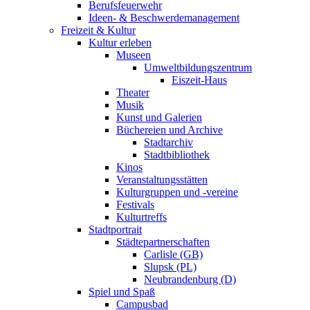
Berufsfeuerwehr
Ideen- & Beschwerdemanagement
Freizeit & Kultur
Kultur erleben
Museen
Umweltbildungszentrum
Eiszeit-Haus
Theater
Musik
Kunst und Galerien
Büchereien und Archive
Stadtarchiv
Stadtbibliothek
Kinos
Veranstaltungsstätten
Kulturgruppen und -vereine
Festivals
Kulturtreffs
Stadtportrait
Städtepartnerschaften
Carlisle (GB)
Slupsk (PL)
Neubrandenburg (D)
Spiel und Spaß
Campusbad