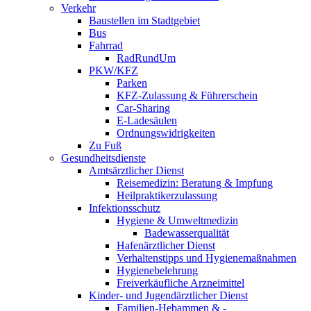
Verkehr
Baustellen im Stadtgebiet
Bus
Fahrrad
RadRundUm
PKW/KFZ
Parken
KFZ-Zulassung & Führerschein
Car-Sharing
E-Ladesäulen
Ordnungswidrigkeiten
Zu Fuß
Gesundheitsdienste
Amtsärztlicher Dienst
Reisemedizin: Beratung & Impfung
Heilpraktikerzulassung
Infektionsschutz
Hygiene & Umweltmedizin
Badewasserqualität
Hafenärztlicher Dienst
Verhaltenstipps und Hygienemaßnahmen
Hygienebelehrung
Freiverkäufliche Arzneimittel
Kinder- und Jugendärztlicher Dienst
Familien-Hebammen & -