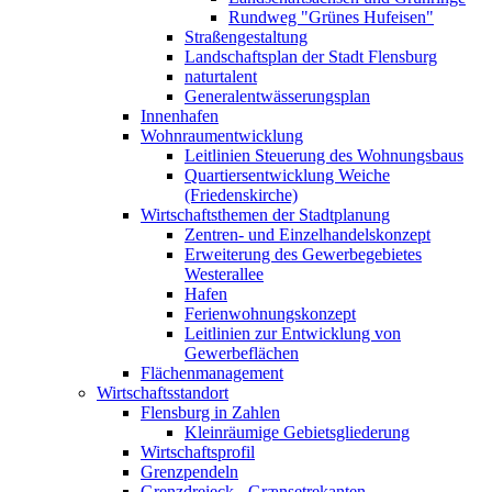
Rundweg "Grünes Hufeisen"
Straßengestaltung
Landschaftsplan der Stadt Flensburg
naturtalent
Generalentwässerungsplan
Innenhafen
Wohnraumentwicklung
Leitlinien Steuerung des Wohnungsbaus
Quartiersentwicklung Weiche
(Friedenskirche)
Wirtschaftsthemen der Stadtplanung
Zentren- und Einzelhandelskonzept
Erweiterung des Gewerbegebietes
Westerallee
Hafen
Ferienwohnungskonzept
Leitlinien zur Entwicklung von
Gewerbeflächen
Flächenmanagement
Wirtschaftsstandort
Flensburg in Zahlen
Kleinräumige Gebietsgliederung
Wirtschaftsprofil
Grenzpendeln
Grenzdreieck - Grænsetrekanten