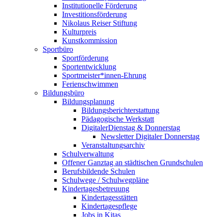
Institutionelle Förderung
Investitionsförderung
Nikolaus Reiser Stiftung
Kulturpreis
Kunstkommission
Sportbüro
Sportförderung
Sportentwicklung
Sportmeister*innen-Ehrung
Ferienschwimmen
Bildungsbüro
Bildungsplanung
Bildungsberichterstattung
Pädagogische Werkstatt
DigitalerDienstag & Donnerstag
Newsletter Digitaler Donnerstag
Veranstaltungsarchiv
Schulverwaltung
Offener Ganztag an städtischen Grundschulen
Berufsbildende Schulen
Schulwege / Schulwegpläne
Kindertagesbetreuung
Kindertagesstätten
Kindertagespflege
Jobs in Kitas