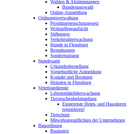
Wahlen & Abstimmungen
Bundestagswahl
Online-Anmeldung
Ordnungsverwaltung
Prostituiertenschutzgesetz
Wohnpflegeaufsicht
Stiftungen
Verkehrsüberwachung
Hunde in Flensburg
Bestattungen
Sondernutzung
Standesamt
Urkundenbestellung
Vorgeburtliche Anmeldung
Kontakt und Beratung
Heiraten in Flensburg
Veterinärdienste
Lebensmittelüberwachung
Tierseuchenbekämpfung
Eingereiste Heim- und Haustieren
registrieren!
Tierschutz
Mitwirkungspflichten der Unternehmen
Bauordnung
Baulasten