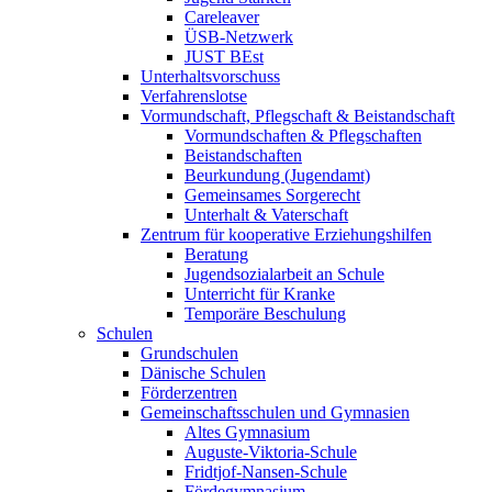
Careleaver
ÜSB-Netzwerk
JUST BEst
Unterhaltsvorschuss
Verfahrenslotse
Vormundschaft, Pflegschaft & Beistandschaft
Vormundschaften & Pflegschaften
Beistandschaften
Beurkundung (Jugendamt)
Gemeinsames Sorgerecht
Unterhalt & Vaterschaft
Zentrum für kooperative Erziehungshilfen
Beratung
Jugendsozialarbeit an Schule
Unterricht für Kranke
Temporäre Beschulung
Schulen
Grundschulen
Dänische Schulen
Förderzentren
Gemeinschaftsschulen und Gymnasien
Altes Gymnasium
Auguste-Viktoria-Schule
Fridtjof-Nansen-Schule
Fördegymnasium