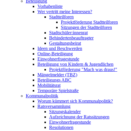
Beteiligung
Vorhabenliste
Wer vertritt meine Interessen?
Stadtteilforen
Projektförderung Stadtteilforen
Sitzungen der Stadtteilforen
Stadtschüler:innenrat
Behindertenbeauftragter
Gestaltungsbeirat
Ideen und Beschwerden
Online-Beteiligung
Einwohnerfragestunde
Beteiligung von Kindern & Jugendlichen
Projektförderung "Mach was draus!"
Mängelmelder (TBZ)
Beteiligungs ABC
Mobilitätsrat
Temporäre Spielstraße
Kommunalpolitik
Worum kümmert sich Kommunalpolitik?
Ratsversammlung
Sitzungskalender
Aufzeichnung der Ratssitzungen
Einwohnerfragestunde
Resolutionen