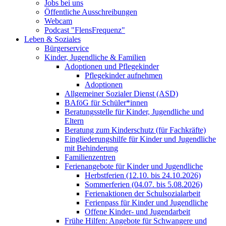
Jobs bei uns
Öffentliche Ausschreibungen
Webcam
Podcast "FlensFrequenz"
Leben & Soziales
Bürgerservice
Kinder, Jugendliche & Familien
Adoptionen und Pflegekinder
Pflegekinder aufnehmen
Adoptionen
Allgemeiner Sozialer Dienst (ASD)
BAföG für Schüler*innen
Beratungsstelle für Kinder, Jugendliche und
Eltern
Beratung zum Kinderschutz (für Fachkräfte)
Eingliederungshilfe für Kinder und Jugendliche
mit Behinderung
Familienzentren
Ferienangebote für Kinder und Jugendliche
Herbstferien (12.10. bis 24.10.2026)
Sommerferien (04.07. bis 5.08.2026)
Ferienaktionen der Schulsozialarbeit
Ferienpass für Kinder und Jugendliche
Offene Kinder- und Jugendarbeit
Frühe Hilfen: Angebote für Schwangere und