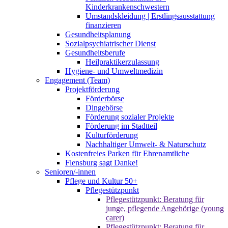
Kinderkrankenschwestern
Umstandskleidung | Erstlingsausstattung
finanzieren
Gesundheitsplanung
Sozialpsychiatrischer Dienst
Gesundheitsberufe
Heilpraktikerzulassung
Hygiene- und Umweltmedizin
Engagement (Team)
Projektförderung
Förderbörse
Dingebörse
Förderung sozialer Projekte
Förderung im Stadtteil
Kulturförderung
Nachhaltiger Umwelt- & Naturschutz
Kostenfreies Parken für Ehrenamtliche
Flensburg sagt Danke!
Senioren/-innen
Pflege und Kultur 50+
Pflegestützpunkt
Pflegestützpunkt: Beratung für
junge, pflegende Angehörige (young
carer)
Pflegestützpunkt: Beratung für