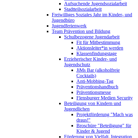
Aufsuchende Jugendsozialarbeit
Stadtteilsozialarbeit
Freiwilliges Soziales Jahr im Kinder- und
Jugendbüro
Jugendferienwerk
Team Prävention und Bildung
Schulbezogene Jugendarbeit
Fit für Mitbestimmung
Aktionsleiter*in werden
Klassenfindungstage
Erzieherischer Kinder- und
Jugendschutz
JiMs Bar (alkoholfreie
Cocktails)
Anti-Mobbing-Tag
Präventionshandbuch
Präventionsmesse
Flensburger Medien Security
Beteiligung von Kindern und
Jugendlichen
Projektförderung "Mach was
draus!"
Broschüre "Beteiligung" für
Kinder & Jugend
Förderung von Vielfalt, Integration