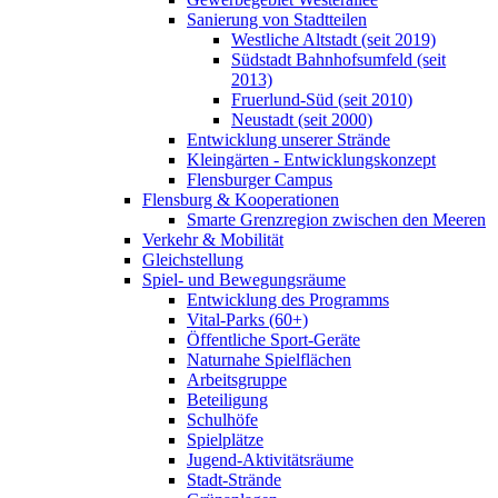
Sanierung von Stadtteilen
Westliche Altstadt (seit 2019)
Südstadt Bahnhofsumfeld (seit
2013)
Fruerlund-Süd (seit 2010)
Neustadt (seit 2000)
Entwicklung unserer Strände
Kleingärten - Entwicklungskonzept
Flensburger Campus
Flensburg & Kooperationen
Smarte Grenzregion zwischen den Meeren
Verkehr & Mobilität
Gleichstellung
Spiel- und Bewegungsräume
Entwicklung des Programms
Vital-Parks (60+)
Öffentliche Sport-Geräte
Naturnahe Spielflächen
Arbeitsgruppe
Beteiligung
Schulhöfe
Spielplätze
Jugend-Aktivitätsräume
Stadt-Strände