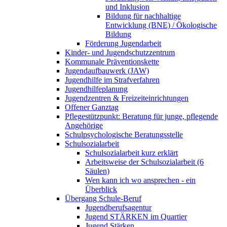
und Inklusion
Bildung für nachhaltige
Entwicklung (BNE) / Ökologische
Bildung
Förderung Jugendarbeit
Kinder- und Jugendschutzzentrum
Kommunale Präventionskette
Jugendaufbauwerk (JAW)
Jugendhilfe im Strafverfahren
Jugendhilfeplanung
Jugendzentren & Freizeiteinrichtungen
Offener Ganztag
Pflegestützpunkt: Beratung für junge, pflegende
Angehörige
Schulpsychologische Beratungsstelle
Schulsozialarbeit
Schulsozialarbeit kurz erklärt
Arbeitsweise der Schulsozialarbeit (6
Säulen)
Wen kann ich wo ansprechen - ein
Überblick
Übergang Schule-Beruf
Jugendberufsagentur
Jugend STÄRKEN im Quartier
Jugend Stärken