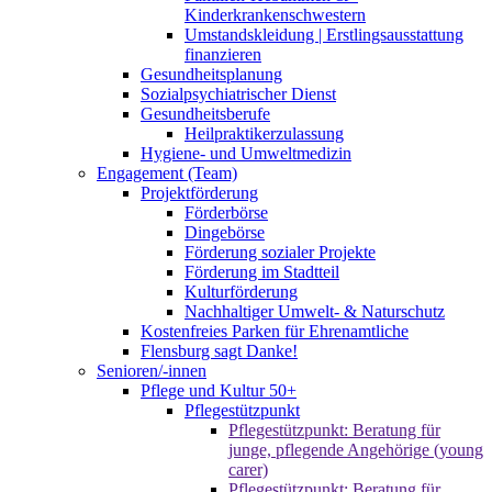
Kinderkrankenschwestern
Umstandskleidung | Erstlingsausstattung
finanzieren
Gesundheitsplanung
Sozialpsychiatrischer Dienst
Gesundheitsberufe
Heilpraktikerzulassung
Hygiene- und Umweltmedizin
Engagement (Team)
Projektförderung
Förderbörse
Dingebörse
Förderung sozialer Projekte
Förderung im Stadtteil
Kulturförderung
Nachhaltiger Umwelt- & Naturschutz
Kostenfreies Parken für Ehrenamtliche
Flensburg sagt Danke!
Senioren/-innen
Pflege und Kultur 50+
Pflegestützpunkt
Pflegestützpunkt: Beratung für
junge, pflegende Angehörige (young
carer)
Pflegestützpunkt: Beratung für