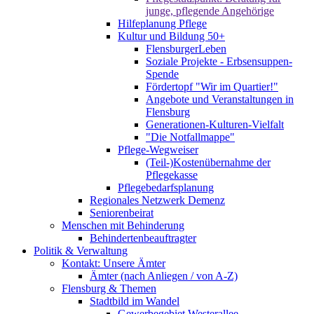
junge, pflegende Angehörige
Hilfeplanung Pflege
Kultur und Bildung 50+
FlensburgerLeben
Soziale Projekte - Erbsensuppen-
Spende
Fördertopf "Wir im Quartier!"
Angebote und Veranstaltungen in
Flensburg
Generationen-Kulturen-Vielfalt
"Die Notfallmappe"
Pflege-Wegweiser
(Teil-)Kostenübernahme der
Pflegekasse
Pflegebedarfsplanung
Regionales Netzwerk Demenz
Seniorenbeirat
Menschen mit Behinderung
Behindertenbeauftragter
Politik & Verwaltung
Kontakt: Unsere Ämter
Ämter (nach Anliegen / von A-Z)
Flensburg & Themen
Stadtbild im Wandel
Gewerbegebiet Westerallee