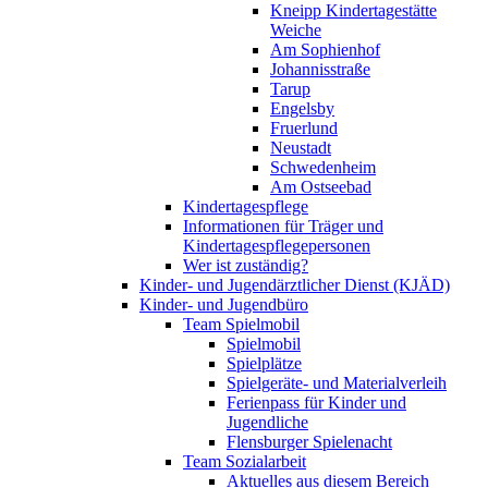
Kneipp Kindertagestätte
Weiche
Am Sophienhof
Johannisstraße
Tarup
Engelsby
Fruerlund
Neustadt
Schwedenheim
Am Ostseebad
Kindertagespflege
Informationen für Träger und
Kindertagespflegepersonen
Wer ist zuständig?
Kinder- und Jugendärztlicher Dienst (KJÄD)
Kinder- und Jugendbüro
Team Spielmobil
Spielmobil
Spielplätze
Spielgeräte- und Materialverleih
Ferienpass für Kinder und
Jugendliche
Flensburger Spielenacht
Team Sozialarbeit
Aktuelles aus diesem Bereich