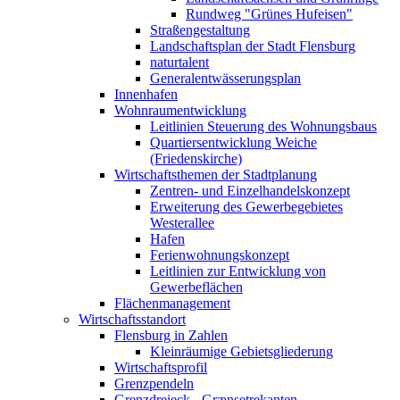
Rundweg "Grünes Hufeisen"
Straßengestaltung
Landschaftsplan der Stadt Flensburg
naturtalent
Generalentwässerungsplan
Innenhafen
Wohnraumentwicklung
Leitlinien Steuerung des Wohnungsbaus
Quartiersentwicklung Weiche
(Friedenskirche)
Wirtschaftsthemen der Stadtplanung
Zentren- und Einzelhandelskonzept
Erweiterung des Gewerbegebietes
Westerallee
Hafen
Ferienwohnungskonzept
Leitlinien zur Entwicklung von
Gewerbeflächen
Flächenmanagement
Wirtschaftsstandort
Flensburg in Zahlen
Kleinräumige Gebietsgliederung
Wirtschaftsprofil
Grenzpendeln
Grenzdreieck - Grænsetrekanten