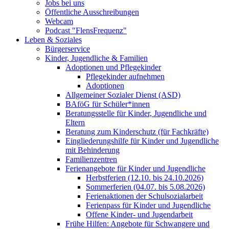
Jobs bei uns
Öffentliche Ausschreibungen
Webcam
Podcast "FlensFrequenz"
Leben & Soziales
Bürgerservice
Kinder, Jugendliche & Familien
Adoptionen und Pflegekinder
Pflegekinder aufnehmen
Adoptionen
Allgemeiner Sozialer Dienst (ASD)
BAföG für Schüler*innen
Beratungsstelle für Kinder, Jugendliche und
Eltern
Beratung zum Kinderschutz (für Fachkräfte)
Eingliederungshilfe für Kinder und Jugendliche
mit Behinderung
Familienzentren
Ferienangebote für Kinder und Jugendliche
Herbstferien (12.10. bis 24.10.2026)
Sommerferien (04.07. bis 5.08.2026)
Ferienaktionen der Schulsozialarbeit
Ferienpass für Kinder und Jugendliche
Offene Kinder- und Jugendarbeit
Frühe Hilfen: Angebote für Schwangere und