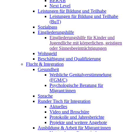
BERAB
Next Level
Leistungen für Bildung und Teilhabe
Leistungen für Bildung und Teilhabe
(BuT)
Sozialpass
Eingliederungshilfe
Eingliederungshilfe für Kinder und
Jugendliche mit körperlichen, geistigen
oder Sinnesbeeinträchtigungen
Wohngeld
Beschäftigung und Qualifizierung
Flucht & Integration
Gesundheit
Weibliche Genitalverstümmelung
(FGM/C)
Psychologische Beratung für
Migrant:innen
Sprache
Runder Tisch für Integration
Aktuelles
Video und Broschüre
Protokolle und Jahresberichte
Projekte und weitere Angebote
Ausbildung & Arbeit für Migrant:innen