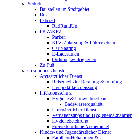
Verkehr
Baustellen im Stadtgebiet
Bus
Fahrrad
RadRundUm
PKW/KFZ
Parken
KFZ-Zulassung & Führerschein
Car-Sharing
E-Ladesäulen
Ordnungswidrigkeiten
Zu Fuß
Gesundheitsdienste
Amtsärztlicher Dienst
Reisemedizin: Beratung & Impfung
Heilpraktikerzulassung
Infektionsschutz
Hygiene & Umweltmedizin
Badewasserqualität
Hafenärztlicher Dienst
Verhaltenstipps und Hygienemaßnahmen
Hygienebelehrung
Freiverkäufliche Arzneimittel
Kinder- und Jugendärztlicher Dienst
Familien-Hebammen & -