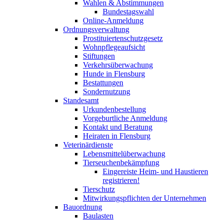
Wahlen & Abstimmungen
Bundestagswahl
Online-Anmeldung
Ordnungsverwaltung
Prostituiertenschutzgesetz
Wohnpflegeaufsicht
Stiftungen
Verkehrsüberwachung
Hunde in Flensburg
Bestattungen
Sondernutzung
Standesamt
Urkundenbestellung
Vorgeburtliche Anmeldung
Kontakt und Beratung
Heiraten in Flensburg
Veterinärdienste
Lebensmittelüberwachung
Tierseuchenbekämpfung
Eingereiste Heim- und Haustieren
registrieren!
Tierschutz
Mitwirkungspflichten der Unternehmen
Bauordnung
Baulasten