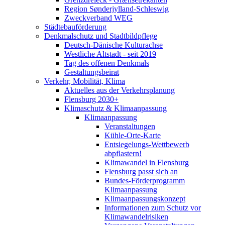
Region Sønderjylland-Schleswig
Zweckverband WEG
Städtebauförderung
Denkmalschutz und Stadtbildpflege
Deutsch-Dänische Kulturachse
Westliche Altstadt - seit 2019
Tag des offenen Denkmals
Gestaltungsbeirat
Verkehr, Mobilität, Klima
Aktuelles aus der Verkehrsplanung
Flensburg 2030+
Klimaschutz & Klimaanpassung
Klimaanpassung
Veranstaltungen
Kühle-Orte-Karte
Entsiegelungs-Wettbewerb
abpflastern!
Klimawandel in Flensburg
Flensburg passt sich an
Bundes-Förderprogramm
Klimaanpassung
Klimaanpassungskonzept
Informationen zum Schutz vor
Klimawandelrisiken