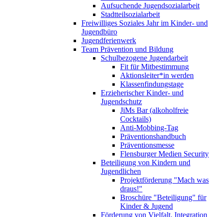
Aufsuchende Jugendsozialarbeit
Stadtteilsozialarbeit
Freiwilliges Soziales Jahr im Kinder- und
Jugendbüro
Jugendferienwerk
Team Prävention und Bildung
Schulbezogene Jugendarbeit
Fit für Mitbestimmung
Aktionsleiter*in werden
Klassenfindungstage
Erzieherischer Kinder- und
Jugendschutz
JiMs Bar (alkoholfreie
Cocktails)
Anti-Mobbing-Tag
Präventionshandbuch
Präventionsmesse
Flensburger Medien Security
Beteiligung von Kindern und
Jugendlichen
Projektförderung "Mach was
draus!"
Broschüre "Beteiligung" für
Kinder & Jugend
Förderung von Vielfalt, Integration