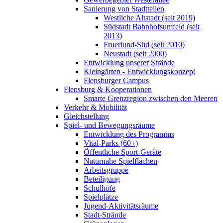
Sanierung von Stadtteilen
Westliche Altstadt (seit 2019)
Südstadt Bahnhofsumfeld (seit
2013)
Fruerlund-Süd (seit 2010)
Neustadt (seit 2000)
Entwicklung unserer Strände
Kleingärten - Entwicklungskonzept
Flensburger Campus
Flensburg & Kooperationen
Smarte Grenzregion zwischen den Meeren
Verkehr & Mobilität
Gleichstellung
Spiel- und Bewegungsräume
Entwicklung des Programms
Vital-Parks (60+)
Öffentliche Sport-Geräte
Naturnahe Spielflächen
Arbeitsgruppe
Beteiligung
Schulhöfe
Spielplätze
Jugend-Aktivitätsräume
Stadt-Strände