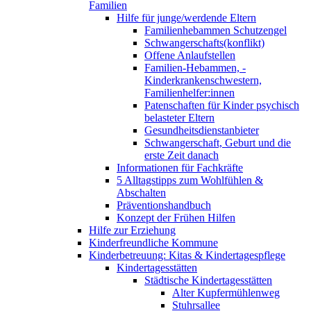
Familien
Hilfe für junge/werdende Eltern
Familienhebammen Schutzengel
Schwangerschafts(konflikt)
Offene Anlaufstellen
Familien-Hebammen, -
Kinderkrankenschwestern,
Familienhelfer:innen
Patenschaften für Kinder psychisch
belasteter Eltern
Gesundheitsdienstanbieter
Schwangerschaft, Geburt und die
erste Zeit danach
Informationen für Fachkräfte
5 Alltagstipps zum Wohlfühlen &
Abschalten
Präventionshandbuch
Konzept der Frühen Hilfen
Hilfe zur Erziehung
Kinderfreundliche Kommune
Kinderbetreuung: Kitas & Kindertagespflege
Kindertagesstätten
Städtische Kindertagesstätten
Alter Kupfermühlenweg
Stuhrsallee