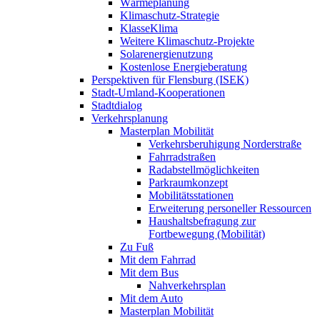
Wärmeplanung
Klimaschutz-Strategie
KlasseKlima
Weitere Klimaschutz-Projekte
Solarenergienutzung
Kostenlose Energieberatung
Perspektiven für Flensburg (ISEK)
Stadt-Umland-Kooperationen
Stadtdialog
Verkehrsplanung
Masterplan Mobilität
Verkehrsberuhigung Norderstraße
Fahrradstraßen
Radabstellmöglichkeiten
Parkraumkonzept
Mobilitätsstationen
Erweiterung personeller Ressourcen
Haushaltsbefragung zur
Fortbewegung (Mobilität)
Zu Fuß
Mit dem Fahrrad
Mit dem Bus
Nahverkehrsplan
Mit dem Auto
Masterplan Mobilität