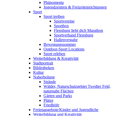
Phänomenta
Jugendzentren & Freizeiteinrichtungen
Sport
Sport treiben
Sportvereine
Sportbox
Flensburg liebt dich Marathon
Sportverband Flensburg
Hallenvergabe
Bewegungssommer
Outdoor-Sport Locations
Sport erleben
Weiterbildung & Kreativität
Stadtportrait
Bibliotheken
Kultur
Naherholung
Strände
Wälder, Naturschutzgebiet Twedter Feld,
naturnahe Flächen
Gärten und Parks
Plätze
Friedhöfe
Ferienangebote/Kinder und Jugendliche
Weiterbildung und Kreativität