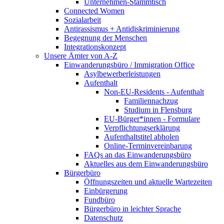
Unternehmen-Stammtisch
Connected Women
Sozialarbeit
Antirassismus + Antidiskriminierung
Begegnung der Menschen
Integrationskonzept
Unsere Ämter von A-Z
Einwanderungsbüro / Immigration Office
Asylbewerberleistungen
Aufenthalt
Non-EU-Residents - Aufenthalt
Familiennachzug
Studium in Flensburg
EU-Bürger*innen - Formulare
Verpflichtungserklärung
Aufenthaltstitel abholen
Online-Terminvereinbarung
FAQs an das Einwanderungsbüro
Aktuelles aus dem Einwanderungsbüro
Bürgerbüro
Öffnungszeiten und aktuelle Wartezeiten
Einbürgerung
Fundbüro
Bürgerbüro in leichter Sprache
Datenschutz