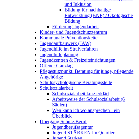
und Inklusion
Bildung für nachhaltige
Entwicklung (BNE) / Ökologische
Bildung
Förderung Jugendarbeit
Kinder- und Jugendschutzzentrum
Kommunale Präventionskette
Jugendaufbauwerk (JAW)
Jugendhilfe im Strafverfahren
Jugendhilfeplanung
Jugendzentren & Freizeiteinrichtungen
Offener Ganztag
Pflegestützpunkt: Beratung für junge, pflegende
Angehörige
Schulpsychologische Beratungsstelle
Schulsozialarbeit
Schulsozialarbeit kurz erklärt
Arbeitsweise der Schulsozialarbeit (6
Säulen)
Wen kann ich wo ansprechen - ein
Überblick
Übergang Schule-Beruf
Jugendberufsagentur
Jugend STÄRKEN im Quartier
Jugend Stärken