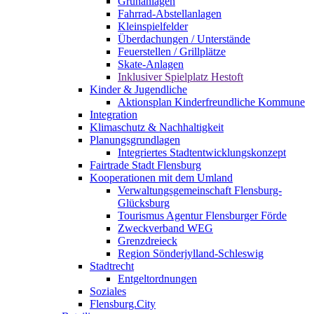
Grünanlagen
Fahrrad-Abstellanlagen
Kleinspielfelder
Überdachungen / Unterstände
Feuerstellen / Grillplätze
Skate-Anlagen
Inklusiver Spielplatz Hestoft
Kinder & Jugendliche
Aktionsplan Kinderfreundliche Kommune
Integration
Klimaschutz & Nachhaltigkeit
Planungsgrundlagen
Integriertes Stadtentwicklungskonzept
Fairtrade Stadt Flensburg
Kooperationen mit dem Umland
Verwaltungsgemeinschaft Flensburg-
Glücksburg
Tourismus Agentur Flensburger Förde
Zweckverband WEG
Grenzdreieck
Region Sönderjylland-Schleswig
Stadtrecht
Entgeltordnungen
Soziales
Flensburg.City