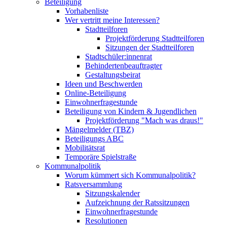
Beteiligung
Vorhabenliste
Wer vertritt meine Interessen?
Stadtteilforen
Projektförderung Stadtteilforen
Sitzungen der Stadtteilforen
Stadtschüler:innenrat
Behindertenbeauftragter
Gestaltungsbeirat
Ideen und Beschwerden
Online-Beteiligung
Einwohnerfragestunde
Beteiligung von Kindern & Jugendlichen
Projektförderung "Mach was draus!"
Mängelmelder (TBZ)
Beteiligungs ABC
Mobilitätsrat
Temporäre Spielstraße
Kommunalpolitik
Worum kümmert sich Kommunalpolitik?
Ratsversammlung
Sitzungskalender
Aufzeichnung der Ratssitzungen
Einwohnerfragestunde
Resolutionen