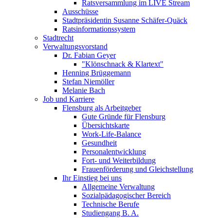
Ratsversammlung im LIVE Stream
Ausschüsse
Stadtpräsidentin Susanne Schäfer-Quäck
Ratsinformationssystem
Stadtrecht
Verwaltungsvorstand
Dr. Fabian Geyer
"Klönschnack & Klartext"
Henning Brüggemann
Stefan Niemöller
Melanie Bach
Job und Karriere
Flensburg als Arbeitgeber
Gute Gründe für Flensburg
Übersichtskarte
Work-Life-Balance
Gesundheit
Personalentwicklung
Fort- und Weiterbildung
Frauenförderung und Gleichstellung
Ihr Einstieg bei uns
Allgemeine Verwaltung
Sozialpädagogischer Bereich
Technische Berufe
Studiengang B. A.