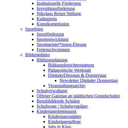
Institutionelle Förderung
Investitionsförderung
Nikolaus Reiser Stiftung
Kulturpreis
Kunstkommission
Sportbüro
Sportförderung
Sportentwicklung
Sportmeister*innen-Ehrung
Ferienschwimmen
Bildungsbüro
Bildungsplanung
Bildungsberichterstattung
Pädagogische Werkstatt
DigitalerDienstag & Donnerstag
Newsletter Digitaler Donnerstag
Veranstaltungsarchiv
Schulverwaltung
Offener Ganztag an städtischen Grundschulen
Berufsbildende Schulen
Schulwege / Schulwegpläne
Kindertagesbetreuung
Kindertagesstätten
Kindertagespflege
Jobs in Kitas