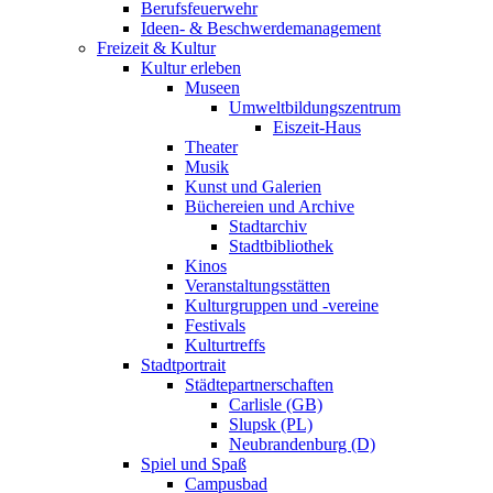
Berufsfeuerwehr
Ideen- & Beschwerdemanagement
Freizeit & Kultur
Kultur erleben
Museen
Umweltbildungszentrum
Eiszeit-Haus
Theater
Musik
Kunst und Galerien
Büchereien und Archive
Stadtarchiv
Stadtbibliothek
Kinos
Veranstaltungsstätten
Kulturgruppen und -vereine
Festivals
Kulturtreffs
Stadtportrait
Städtepartnerschaften
Carlisle (GB)
Slupsk (PL)
Neubrandenburg (D)
Spiel und Spaß
Campusbad