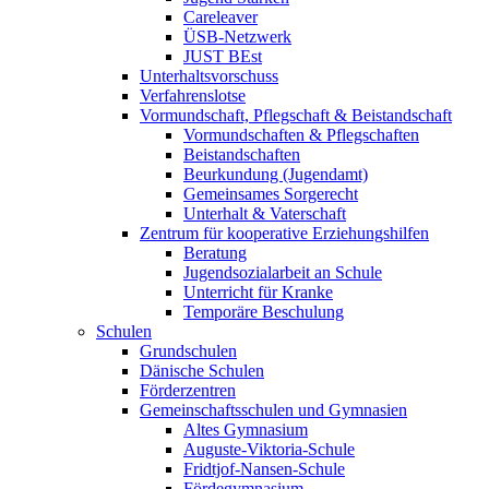
Careleaver
ÜSB-Netzwerk
JUST BEst
Unterhaltsvorschuss
Verfahrenslotse
Vormundschaft, Pflegschaft & Beistandschaft
Vormundschaften & Pflegschaften
Beistandschaften
Beurkundung (Jugendamt)
Gemeinsames Sorgerecht
Unterhalt & Vaterschaft
Zentrum für kooperative Erziehungshilfen
Beratung
Jugendsozialarbeit an Schule
Unterricht für Kranke
Temporäre Beschulung
Schulen
Grundschulen
Dänische Schulen
Förderzentren
Gemeinschaftsschulen und Gymnasien
Altes Gymnasium
Auguste-Viktoria-Schule
Fridtjof-Nansen-Schule
Fördegymnasium