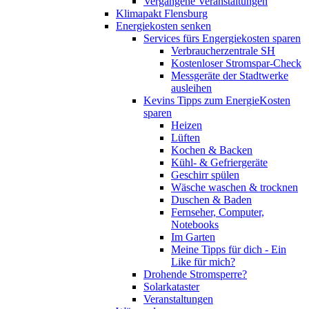
Vergangene Veranstaltungen
Klimapakt Flensburg
Energiekosten senken
Services fürs Engergiekosten sparen
Verbraucherzentrale SH
Kostenloser Stromspar-Check
Messgeräte der Stadtwerke
ausleihen
Kevins Tipps zum EnergieKosten
sparen
Heizen
Lüften
Kochen & Backen
Kühl- & Gefriergeräte
Geschirr spülen
Wäsche waschen & trocknen
Duschen & Baden
Fernseher, Computer,
Notebooks
Im Garten
Meine Tipps für dich - Ein
Like für mich?
Drohende Stromsperre?
Solarkataster
Veranstaltungen