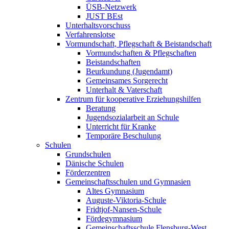
ÜSB-Netzwerk
JUST BEst
Unterhaltsvorschuss
Verfahrenslotse
Vormundschaft, Pflegschaft & Beistandschaft
Vormundschaften & Pflegschaften
Beistandschaften
Beurkundung (Jugendamt)
Gemeinsames Sorgerecht
Unterhalt & Vaterschaft
Zentrum für kooperative Erziehungshilfen
Beratung
Jugendsozialarbeit an Schule
Unterricht für Kranke
Temporäre Beschulung
Schulen
Grundschulen
Dänische Schulen
Förderzentren
Gemeinschaftsschulen und Gymnasien
Altes Gymnasium
Auguste-Viktoria-Schule
Fridtjof-Nansen-Schule
Fördegymnasium
Gemeinschaftsschule Flensburg-West