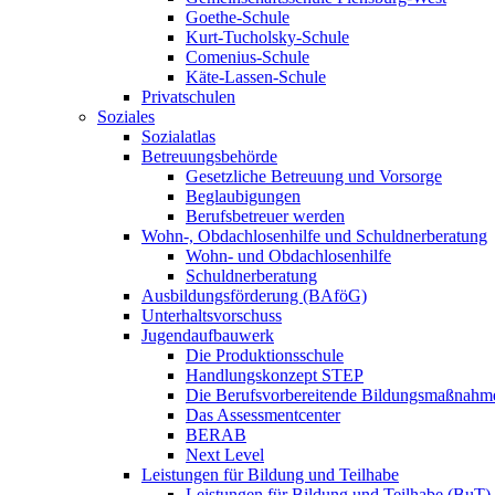
Goethe-Schule
Kurt-Tucholsky-Schule
Comenius-Schule
Käte-Lassen-Schule
Privatschulen
Soziales
Sozialatlas
Betreuungsbehörde
Gesetzliche Betreuung und Vorsorge
Beglaubigungen
Berufsbetreuer werden
Wohn-, Obdachlosenhilfe und Schuldnerberatung
Wohn- und Obdachlosenhilfe
Schuldnerberatung
Ausbildungsförderung (BAföG)
Unterhaltsvorschuss
Jugendaufbauwerk
Die Produktionsschule
Handlungskonzept STEP
Die Berufsvorbereitende Bildungsmaßnahm
Das Assessmentcenter
BERAB
Next Level
Leistungen für Bildung und Teilhabe
Leistungen für Bildung und Teilhabe (BuT)