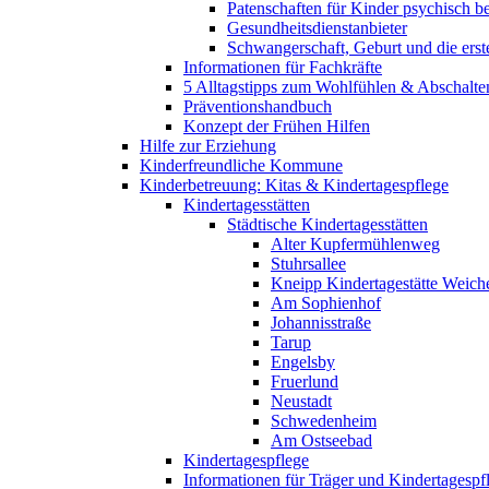
Patenschaften für Kinder psychisch bel
Gesundheitsdienstanbieter
Schwangerschaft, Geburt und die erst
Informationen für Fachkräfte
5 Alltagstipps zum Wohlfühlen & Abschalte
Präventionshandbuch
Konzept der Frühen Hilfen
Hilfe zur Erziehung
Kinderfreundliche Kommune
Kinderbetreuung: Kitas & Kindertagespflege
Kindertagesstätten
Städtische Kindertagesstätten
Alter Kupfermühlenweg
Stuhrsallee
Kneipp Kindertagestätte Weich
Am Sophienhof
Johannisstraße
Tarup
Engelsby
Fruerlund
Neustadt
Schwedenheim
Am Ostseebad
Kindertagespflege
Informationen für Träger und Kindertagespf