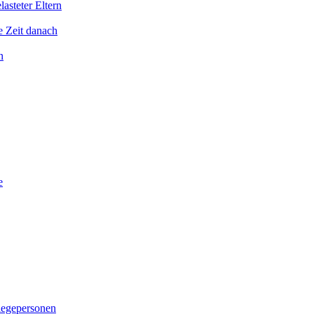
asteter Eltern
e Zeit danach
n
e
legepersonen