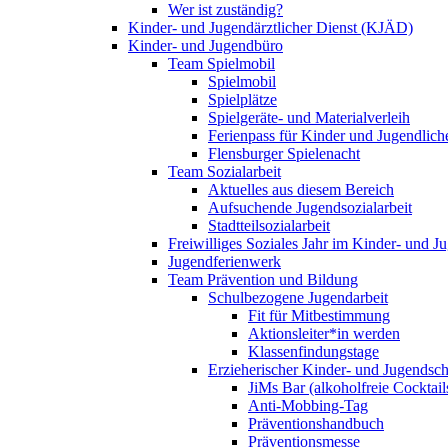
Wer ist zuständig?
Kinder- und Jugendärztlicher Dienst (KJÄD)
Kinder- und Jugendbüro
Team Spielmobil
Spielmobil
Spielplätze
Spielgeräte- und Materialverleih
Ferienpass für Kinder und Jugendlich
Flensburger Spielenacht
Team Sozialarbeit
Aktuelles aus diesem Bereich
Aufsuchende Jugendsozialarbeit
Stadtteilsozialarbeit
Freiwilliges Soziales Jahr im Kinder- und 
Jugendferienwerk
Team Prävention und Bildung
Schulbezogene Jugendarbeit
Fit für Mitbestimmung
Aktionsleiter*in werden
Klassenfindungstage
Erzieherischer Kinder- und Jugendsch
JiMs Bar (alkoholfreie Cocktail
Anti-Mobbing-Tag
Präventionshandbuch
Präventionsmesse