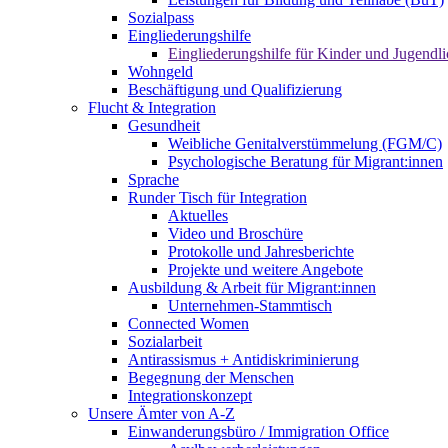
Sozialpass
Eingliederungshilfe
Eingliederungshilfe für Kinder und Jugendli
Wohngeld
Beschäftigung und Qualifizierung
Flucht & Integration
Gesundheit
Weibliche Genitalverstümmelung (FGM/C)
Psychologische Beratung für Migrant:innen
Sprache
Runder Tisch für Integration
Aktuelles
Video und Broschüre
Protokolle und Jahresberichte
Projekte und weitere Angebote
Ausbildung & Arbeit für Migrant:innen
Unternehmen-Stammtisch
Connected Women
Sozialarbeit
Antirassismus + Antidiskriminierung
Begegnung der Menschen
Integrationskonzept
Unsere Ämter von A-Z
Einwanderungsbüro / Immigration Office