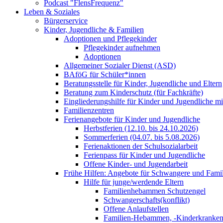
Podcast "FlensFrequenz"
Leben & Soziales
Bürgerservice
Kinder, Jugendliche & Familien
Adoptionen und Pflegekinder
Pflegekinder aufnehmen
Adoptionen
Allgemeiner Sozialer Dienst (ASD)
BAföG für Schüler*innen
Beratungsstelle für Kinder, Jugendliche und Eltern
Beratung zum Kinderschutz (für Fachkräfte)
Eingliederungshilfe für Kinder und Jugendliche m
Familienzentren
Ferienangebote für Kinder und Jugendliche
Herbstferien (12.10. bis 24.10.2026)
Sommerferien (04.07. bis 5.08.2026)
Ferienaktionen der Schulsozialarbeit
Ferienpass für Kinder und Jugendliche
Offene Kinder- und Jugendarbeit
Frühe Hilfen: Angebote für Schwangere und Fami
Hilfe für junge/werdende Eltern
Familienhebammen Schutzengel
Schwangerschafts(konflikt)
Offene Anlaufstellen
Familien-Hebammen, -Kinderkrankens