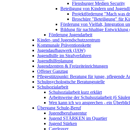
Flensburger Medien Security
Beteiligung von Kindern und Jugendl
Projektförderung "Mach was dr
Broschüre "Beteiligung" für K
Förderung von Vielfalt, Integration u
Bildung für nachhaltige Entwicklung
Förderung Jugendarbeit
Kinder- und Jugendschutzzentrum
Kommunale Präventionskette
Jugendaufbauwerk (JAW)
Jugendhilfe im Strafverfahren
Jugendhilfeplanung
Jugendzentren & Freizeiteinrichtungen
Offener Ganztag
Pflegestützpunkt: Beratung für junge, pflegende 
Schulpsychologische Beratungsstelle
Schulsozialarbeit
Schulsozialarbeit kurz erklärt
Arbeitsweise der Schulsozialarbeit (6 Säulen
Wen kann ich wo ansprechen - ein Überblic
Übergang Schule-Beruf
Jugendberufsagentur
Jugend STÄRKEN im Quartier
Jugend Stärken
Careleaver