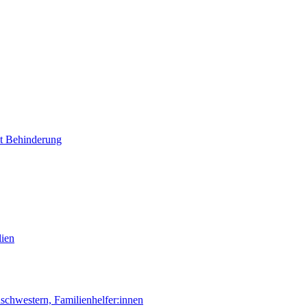
it Behinderung
lien
chwestern, Familienhelfer:innen