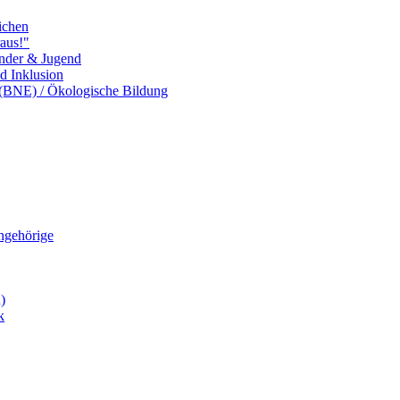
ichen
aus!"
inder & Jugend
nd Inklusion
 (BNE) / Ökologische Bildung
Angehörige
)
k