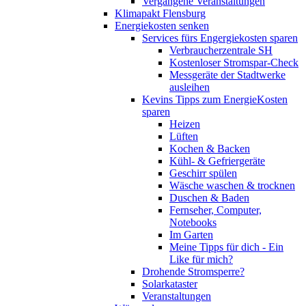
Vergangene Veranstaltungen
Klimapakt Flensburg
Energiekosten senken
Services fürs Engergiekosten sparen
Verbraucherzentrale SH
Kostenloser Stromspar-Check
Messgeräte der Stadtwerke
ausleihen
Kevins Tipps zum EnergieKosten
sparen
Heizen
Lüften
Kochen & Backen
Kühl- & Gefriergeräte
Geschirr spülen
Wäsche waschen & trocknen
Duschen & Baden
Fernseher, Computer,
Notebooks
Im Garten
Meine Tipps für dich - Ein
Like für mich?
Drohende Stromsperre?
Solarkataster
Veranstaltungen