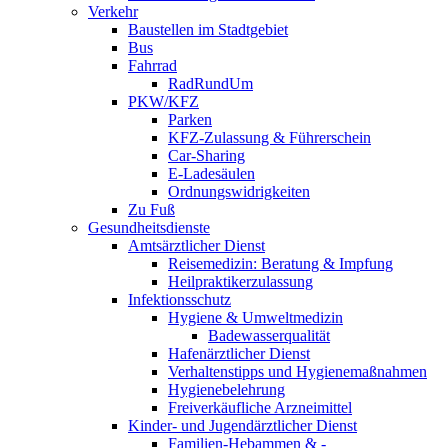
Verkehr
Baustellen im Stadtgebiet
Bus
Fahrrad
RadRundUm
PKW/KFZ
Parken
KFZ-Zulassung & Führerschein
Car-Sharing
E-Ladesäulen
Ordnungswidrigkeiten
Zu Fuß
Gesundheitsdienste
Amtsärztlicher Dienst
Reisemedizin: Beratung & Impfung
Heilpraktikerzulassung
Infektionsschutz
Hygiene & Umweltmedizin
Badewasserqualität
Hafenärztlicher Dienst
Verhaltenstipps und Hygienemaßnahmen
Hygienebelehrung
Freiverkäufliche Arzneimittel
Kinder- und Jugendärztlicher Dienst
Familien-Hebammen & -