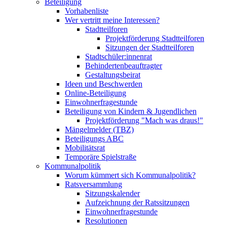
Beteiligung
Vorhabenliste
Wer vertritt meine Interessen?
Stadtteilforen
Projektförderung Stadtteilforen
Sitzungen der Stadtteilforen
Stadtschüler:innenrat
Behindertenbeauftragter
Gestaltungsbeirat
Ideen und Beschwerden
Online-Beteiligung
Einwohnerfragestunde
Beteiligung von Kindern & Jugendlichen
Projektförderung "Mach was draus!"
Mängelmelder (TBZ)
Beteiligungs ABC
Mobilitätsrat
Temporäre Spielstraße
Kommunalpolitik
Worum kümmert sich Kommunalpolitik?
Ratsversammlung
Sitzungskalender
Aufzeichnung der Ratssitzungen
Einwohnerfragestunde
Resolutionen