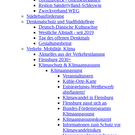
Region Sønderjylland-Schleswig
Zweckverband WEG
Städtebauförderung
Denkmalschutz und Stadtbildpflege
Deutsch-Dänische Kulturachse
Westliche Altstadt - seit 2019
Tag des offenen Denkmals
Gestaltungsbeirat
Verkehr, Mobilität, Klima
Aktuelles aus der Verkehrsplanung
Flensburg 2030+
Klimaschutz & Klimaanpassung
Klimaanpassung
Veranstaltungen
Kühle-Orte-Karte
Entsiegelungs-Wettbewerb
abpflastern!
Klimawandel in Flensburg
Flensburg passt sich an
Bundes-Förderprogramm
Klimaanpassung
Klimaanpassungskonzept
Informationen zum Schutz vor
Klimawandelrisiken