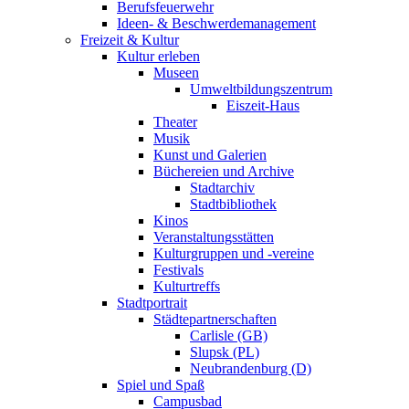
Berufsfeuerwehr
Ideen- & Beschwerdemanagement
Freizeit & Kultur
Kultur erleben
Museen
Umweltbildungszentrum
Eiszeit-Haus
Theater
Musik
Kunst und Galerien
Büchereien und Archive
Stadtarchiv
Stadtbibliothek
Kinos
Veranstaltungsstätten
Kulturgruppen und -vereine
Festivals
Kulturtreffs
Stadtportrait
Städtepartnerschaften
Carlisle (GB)
Slupsk (PL)
Neubrandenburg (D)
Spiel und Spaß
Campusbad