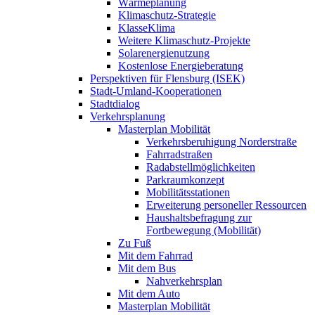
Wärmeplanung
Klimaschutz-Strategie
KlasseKlima
Weitere Klimaschutz-Projekte
Solarenergienutzung
Kostenlose Energieberatung
Perspektiven für Flensburg (ISEK)
Stadt-Umland-Kooperationen
Stadtdialog
Verkehrsplanung
Masterplan Mobilität
Verkehrsberuhigung Norderstraße
Fahrradstraßen
Radabstellmöglichkeiten
Parkraumkonzept
Mobilitätsstationen
Erweiterung personeller Ressourcen
Haushaltsbefragung zur
Fortbewegung (Mobilität)
Zu Fuß
Mit dem Fahrrad
Mit dem Bus
Nahverkehrsplan
Mit dem Auto
Masterplan Mobilität