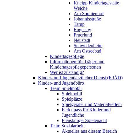
Kneipp Kindertagestätte
Weiche
Am Sophienhof
Johannisstraße
Tarup
Engelsby
Fruerlund
Neustadt
Schwedenheim
Am Ostseebad
Kindertagespflege
Informationen für Träger und
Kindertagespflegepersonen
Wer ist zuständig?
Kinder- und Jugendärztlicher Dienst (KJÄD)
Kinder- und Jugendbüro
Team Spielmobil
Spielmobil
Spielplätze
Spielgeräte- und Materialverleih
Ferienpass für Kinder und
Jugendliche
Flensburger Spielenacht
Team Sozialarbeit
Aktuelles aus diesem Bereich