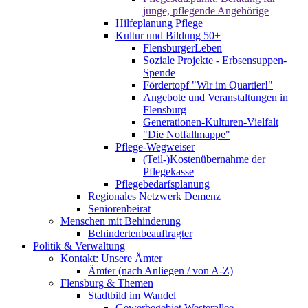
junge, pflegende Angehörige
Hilfeplanung Pflege
Kultur und Bildung 50+
FlensburgerLeben
Soziale Projekte - Erbsensuppen-
Spende
Fördertopf "Wir im Quartier!"
Angebote und Veranstaltungen in
Flensburg
Generationen-Kulturen-Vielfalt
"Die Notfallmappe"
Pflege-Wegweiser
(Teil-)Kostenübernahme der
Pflegekasse
Pflegebedarfsplanung
Regionales Netzwerk Demenz
Seniorenbeirat
Menschen mit Behinderung
Behindertenbeauftragter
Politik & Verwaltung
Kontakt: Unsere Ämter
Ämter (nach Anliegen / von A-Z)
Flensburg & Themen
Stadtbild im Wandel
Gewerbegebiet Westerallee