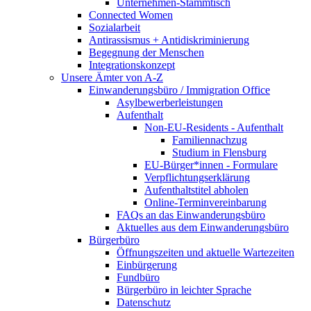
Unternehmen-Stammtisch
Connected Women
Sozialarbeit
Antirassismus + Antidiskriminierung
Begegnung der Menschen
Integrationskonzept
Unsere Ämter von A-Z
Einwanderungsbüro / Immigration Office
Asylbewerberleistungen
Aufenthalt
Non-EU-Residents - Aufenthalt
Familiennachzug
Studium in Flensburg
EU-Bürger*innen - Formulare
Verpflichtungserklärung
Aufenthaltstitel abholen
Online-Terminvereinbarung
FAQs an das Einwanderungsbüro
Aktuelles aus dem Einwanderungsbüro
Bürgerbüro
Öffnungszeiten und aktuelle Wartezeiten
Einbürgerung
Fundbüro
Bürgerbüro in leichter Sprache
Datenschutz