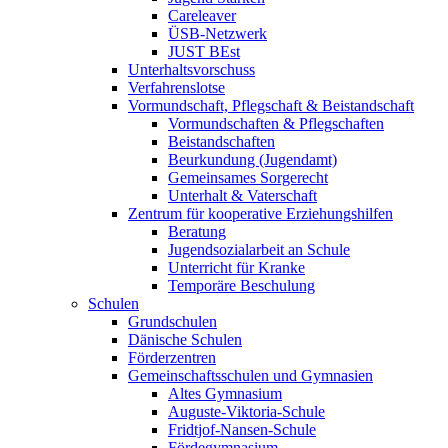
Careleaver
ÜSB-Netzwerk
JUST BEst
Unterhaltsvorschuss
Verfahrenslotse
Vormundschaft, Pflegschaft & Beistandschaft
Vormundschaften & Pflegschaften
Beistandschaften
Beurkundung (Jugendamt)
Gemeinsames Sorgerecht
Unterhalt & Vaterschaft
Zentrum für kooperative Erziehungshilfen
Beratung
Jugendsozialarbeit an Schule
Unterricht für Kranke
Temporäre Beschulung
Schulen
Grundschulen
Dänische Schulen
Förderzentren
Gemeinschaftsschulen und Gymnasien
Altes Gymnasium
Auguste-Viktoria-Schule
Fridtjof-Nansen-Schule
Fördegymnasium