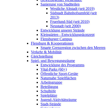
Sanierung von Stadtteilen
Westliche Altstadt (seit 2019)
Südstadt Bahnhofsumfeld (seit
2013)
Fruerlund-Süd (seit 2010)
Neustadt (seit 2000)
Entwicklung unserer Strände
Kleingärten - Entwicklungskonzept
Flensburger Campus
Flensburg & Kooperationen
Smarte Grenzregion zwischen den Meeren
Verkehr & Mobilität
Gleichstellung
Spiel- und Bewegungsräume
Entwicklung des Programms
Vital-Parks (60+)
Öffentliche Sport-Geräte
Naturnahe Spielflächen
Arbeitsgruppe
Beteiligung
Schulhöfe
Spielplätze
Jugend-Aktivitätsräume
Stadt-Strände