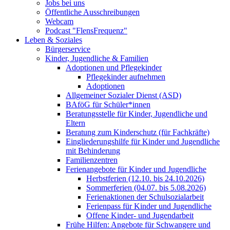
Jobs bei uns
Öffentliche Ausschreibungen
Webcam
Podcast "FlensFrequenz"
Leben & Soziales
Bürgerservice
Kinder, Jugendliche & Familien
Adoptionen und Pflegekinder
Pflegekinder aufnehmen
Adoptionen
Allgemeiner Sozialer Dienst (ASD)
BAföG für Schüler*innen
Beratungsstelle für Kinder, Jugendliche und
Eltern
Beratung zum Kinderschutz (für Fachkräfte)
Eingliederungshilfe für Kinder und Jugendliche
mit Behinderung
Familienzentren
Ferienangebote für Kinder und Jugendliche
Herbstferien (12.10. bis 24.10.2026)
Sommerferien (04.07. bis 5.08.2026)
Ferienaktionen der Schulsozialarbeit
Ferienpass für Kinder und Jugendliche
Offene Kinder- und Jugendarbeit
Frühe Hilfen: Angebote für Schwangere und