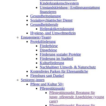
Kinderkrankenschwestern
Umstandskleidung | Erstlingsausstattung
finanzieren
Gesundheitsplanung
Sozialpsychiatrischer Dienst
Gesundheitsberufe
Heilpraktikerzulassung
Hygiene- und Umweltmedizin
Engagement (Team)
Projektförderung
Förderbörse
Dingebörse
Förderung sozialer Projekte
Förderung im Stadtteil
Kulturförderung
Nachhaltiger Umwelt- & Naturschutz
Kostenfreies Parken für Ehrenamtliche
Flensburg sagt Danke!
Senioren/-innen
Pflege und Kultur 50+
Pflegestützpunkt
Pflegestützpunkt: Beratung für
junge, pflegende Angehörige (young
carer)
Pflegestützpunkt: Beratung für