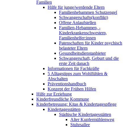
Familien
Hilfe für junge/werdende Eltern
Familienhebammen Schutzengel
Schwangerschafts(konflikt)
Offene Anlaufstellen
Familien-Hebammen, -
Kinderkrankenschwestern,
Familienhelfer:innen
Patenschaften für Kinder psychisch
belasteter Eltern
Gesundheitsdienstanbieter
Schwangerschaft, Geburt und die
erste Zeit danach
Informationen für Fachkräfte
5 Alltagstipps zum Wohlfühlen &
Abschalten
Präventionshandbuch
Konzept der Frühen Hilfen
Hilfe zur Erziehung
Kinderfreundliche Kommune
Kinderbetreuung: Kitas & Kindertagespflege
Kindertagesstätten
Städtische Kindertagesstätten
Alter Kupfermühlenweg
Stuhrsallee