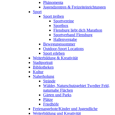
Phänomenta
Jugendzentren & Freizeiteinrichtungen
Sport
Sport treiben
Sportvereine
Sportbox
Flensburg liebt dich Marathon
Sportverband Flensburg
Hallenvergabe
Bewegungssommer
Outdoor-Sport Locations
Sport erleben
Weiterbildung & Kreativität
Stadtportrait
Bibliotheken
Kultur
Naherholung
Strände
Wälder, Naturschutzgebiet Twedter Feld,
naturnahe Flächen
Gärten und Parks
Plätze
Friedhöfe
Ferienangebote/Kinder und Jugendliche
Weiterbildung und Kreativität