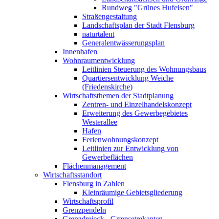
Rundweg "Grünes Hufeisen"
Straßengestaltung
Landschaftsplan der Stadt Flensburg
naturtalent
Generalentwässerungsplan
Innenhafen
Wohnraumentwicklung
Leitlinien Steuerung des Wohnungsbaus
Quartiersentwicklung Weiche
(Friedenskirche)
Wirtschaftsthemen der Stadtplanung
Zentren- und Einzelhandelskonzept
Erweiterung des Gewerbegebietes
Westerallee
Hafen
Ferienwohnungskonzept
Leitlinien zur Entwicklung von
Gewerbeflächen
Flächenmanagement
Wirtschaftsstandort
Flensburg in Zahlen
Kleinräumige Gebietsgliederung
Wirtschaftsprofil
Grenzpendeln
Grenzdreieck - Grænsetrekanten