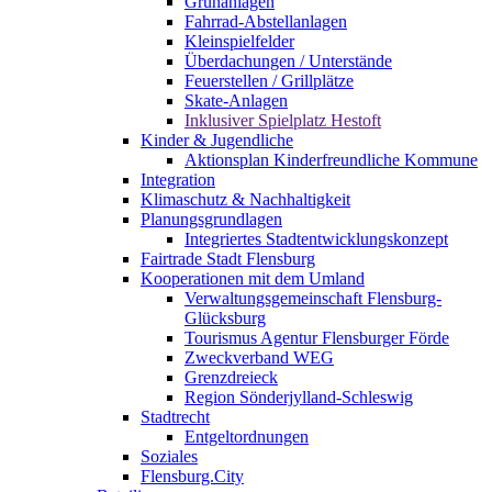
Grünanlagen
Fahrrad-Abstellanlagen
Kleinspielfelder
Überdachungen / Unterstände
Feuerstellen / Grillplätze
Skate-Anlagen
Inklusiver Spielplatz Hestoft
Kinder & Jugendliche
Aktionsplan Kinderfreundliche Kommune
Integration
Klimaschutz & Nachhaltigkeit
Planungsgrundlagen
Integriertes Stadtentwicklungskonzept
Fairtrade Stadt Flensburg
Kooperationen mit dem Umland
Verwaltungsgemeinschaft Flensburg-
Glücksburg
Tourismus Agentur Flensburger Förde
Zweckverband WEG
Grenzdreieck
Region Sönderjylland-Schleswig
Stadtrecht
Entgeltordnungen
Soziales
Flensburg.City