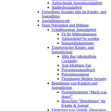
Aufsuchende Jugendsozialarbeit
Stadtteilsozialarbeit
Freiwilliges Soziales Jahr im Kinder- und
Jugendbüro
Jugendferienwerk
Team Prävention und Bildung
Schulbezogene Jugendarbeit
Fit für Mitbestimmung
Aktionsleiter*in werden
Klassenfindungstage
Erzieherischer Kinder- und
Jugendschutz
JiMs Bar (alkoholfreie
Cocktails)
Anti-Mobbing-Tag
Präventionshandbuch
Präventionsmesse
Flensburger Medien Security
Beteiligung von Kindern und
Jugendlichen
Projektförderung "Mach was
draus!"
Broschüre "Beteiligung" für
Kinder & Jugend
Förderung von Vielfalt, Integration