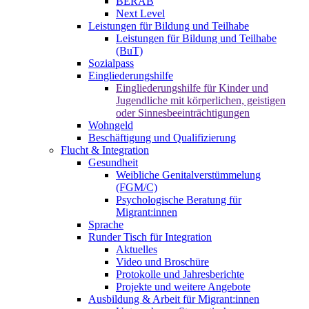
BERAB
Next Level
Leistungen für Bildung und Teilhabe
Leistungen für Bildung und Teilhabe
(BuT)
Sozialpass
Eingliederungshilfe
Eingliederungshilfe für Kinder und
Jugendliche mit körperlichen, geistigen
oder Sinnesbeeinträchtigungen
Wohngeld
Beschäftigung und Qualifizierung
Flucht & Integration
Gesundheit
Weibliche Genitalverstümmelung
(FGM/C)
Psychologische Beratung für
Migrant:innen
Sprache
Runder Tisch für Integration
Aktuelles
Video und Broschüre
Protokolle und Jahresberichte
Projekte und weitere Angebote
Ausbildung & Arbeit für Migrant:innen