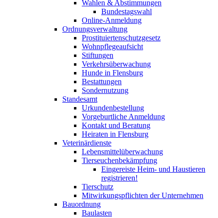
Wahlen & Abstimmungen
Bundestagswahl
Online-Anmeldung
Ordnungsverwaltung
Prostituiertenschutzgesetz
Wohnpflegeaufsicht
Stiftungen
Verkehrsüberwachung
Hunde in Flensburg
Bestattungen
Sondernutzung
Standesamt
Urkundenbestellung
Vorgeburtliche Anmeldung
Kontakt und Beratung
Heiraten in Flensburg
Veterinärdienste
Lebensmittelüberwachung
Tierseuchenbekämpfung
Eingereiste Heim- und Haustieren
registrieren!
Tierschutz
Mitwirkungspflichten der Unternehmen
Bauordnung
Baulasten