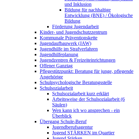
und Inklusion
Bildung für nachhaltige
Entwicklung (BNE) / Ökologische
Bildung
Förderung Jugendarbeit
Kinder- und Jugendschutzzentrum
Kommunale Präventionskette
Jugendaufbauwerk (JAW)
Jugendhilfe im Strafverfahren
Jugendhilfeplanung
Jugendzentren & Freizeiteinrichtungen
Offener Ganztag
Pflegestützpunkt: Beratung für junge, pflegende
Angehörige
Schulpsychologische Beratungsstelle
Schulsozialarbeit
Schulsozialarbeit kurz erklärt
Arbeitsweise der Schulsozialarbeit (6
Säulen)
Wen kann ich wo ansprechen - ein
Überblick
Übergang Schule-Beruf
Jugendberufsagentur
Jugend STÄRKEN im Quartier
Jugend Stärken