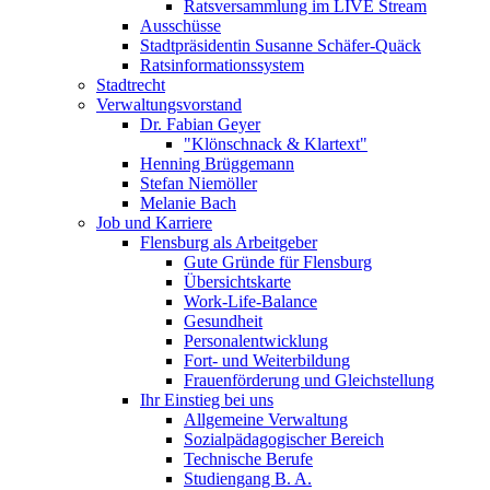
Ratsversammlung im LIVE Stream
Ausschüsse
Stadtpräsidentin Susanne Schäfer-Quäck
Ratsinformationssystem
Stadtrecht
Verwaltungsvorstand
Dr. Fabian Geyer
"Klönschnack & Klartext"
Henning Brüggemann
Stefan Niemöller
Melanie Bach
Job und Karriere
Flensburg als Arbeitgeber
Gute Gründe für Flensburg
Übersichtskarte
Work-Life-Balance
Gesundheit
Personalentwicklung
Fort- und Weiterbildung
Frauenförderung und Gleichstellung
Ihr Einstieg bei uns
Allgemeine Verwaltung
Sozialpädagogischer Bereich
Technische Berufe
Studiengang B. A.