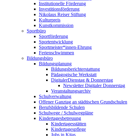
Institutionelle Förderung
Investitionsförderung
Nikolaus Reiser Stiftung
Kulturpreis
Kunstkommission
Sportbüro
Sportförderung
Sportentwicklung
Sportmeister*innen-Ehrung
Ferienschwimmen
Bildungsbüro
Bildungsplanung
Bildungsberichterstattung
Pädagogische Werkstatt
DigitalerDienstag & Donnerstag
Newsletter Digitaler Donnerstag
Veranstaltungsarchiv
Schulverwaltung
Offener Ganztag an städtischen Grundschulen
Berufsbildende Schulen
Schulwege / Schulwegpläne
Kindertagesbetreuung
Kindertagesstätten
Kindertagespflege
Jobs in Kitas