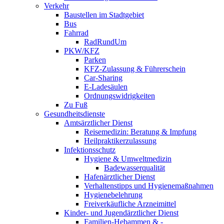
Verkehr
Baustellen im Stadtgebiet
Bus
Fahrrad
RadRundUm
PKW/KFZ
Parken
KFZ-Zulassung & Führerschein
Car-Sharing
E-Ladesäulen
Ordnungswidrigkeiten
Zu Fuß
Gesundheitsdienste
Amtsärztlicher Dienst
Reisemedizin: Beratung & Impfung
Heilpraktikerzulassung
Infektionsschutz
Hygiene & Umweltmedizin
Badewasserqualität
Hafenärztlicher Dienst
Verhaltenstipps und Hygienemaßnahmen
Hygienebelehrung
Freiverkäufliche Arzneimittel
Kinder- und Jugendärztlicher Dienst
Familien-Hebammen & -