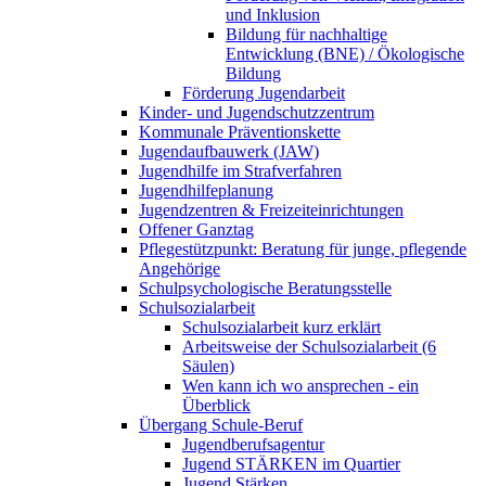
und Inklusion
Bildung für nachhaltige
Entwicklung (BNE) / Ökologische
Bildung
Förderung Jugendarbeit
Kinder- und Jugendschutzzentrum
Kommunale Präventionskette
Jugendaufbauwerk (JAW)
Jugendhilfe im Strafverfahren
Jugendhilfeplanung
Jugendzentren & Freizeiteinrichtungen
Offener Ganztag
Pflegestützpunkt: Beratung für junge, pflegende
Angehörige
Schulpsychologische Beratungsstelle
Schulsozialarbeit
Schulsozialarbeit kurz erklärt
Arbeitsweise der Schulsozialarbeit (6
Säulen)
Wen kann ich wo ansprechen - ein
Überblick
Übergang Schule-Beruf
Jugendberufsagentur
Jugend STÄRKEN im Quartier
Jugend Stärken