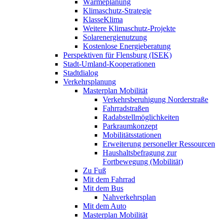
Wärmeplanung
Klimaschutz-Strategie
KlasseKlima
Weitere Klimaschutz-Projekte
Solarenergienutzung
Kostenlose Energieberatung
Perspektiven für Flensburg (ISEK)
Stadt-Umland-Kooperationen
Stadtdialog
Verkehrsplanung
Masterplan Mobilität
Verkehrsberuhigung Norderstraße
Fahrradstraßen
Radabstellmöglichkeiten
Parkraumkonzept
Mobilitätsstationen
Erweiterung personeller Ressourcen
Haushaltsbefragung zur
Fortbewegung (Mobilität)
Zu Fuß
Mit dem Fahrrad
Mit dem Bus
Nahverkehrsplan
Mit dem Auto
Masterplan Mobilität