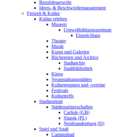
Berufsfeuerwehr
Ideen- & Beschwerdemanagement
Freizeit & Kultur
Kultur erleben
Museen
Umweltbildungszentrum
Eiszeit-Haus
Theater
Musik
Kunst und Galerien
Büchereien und Archive
Stadtarchiv
Stadtbibliothek
Kinos
Veranstaltungsstätten
Kulturgruppen und -vereine
Festivals
Kulturtreffs
Stadtportrait
Städtepartnerschaften
Carlisle (GB)
Slupsk (PL)
Neubrandenburg (D)
Spiel und Spaß
Campusbad