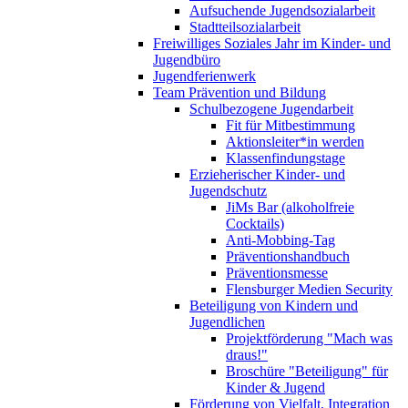
Aufsuchende Jugendsozialarbeit
Stadtteilsozialarbeit
Freiwilliges Soziales Jahr im Kinder- und
Jugendbüro
Jugendferienwerk
Team Prävention und Bildung
Schulbezogene Jugendarbeit
Fit für Mitbestimmung
Aktionsleiter*in werden
Klassenfindungstage
Erzieherischer Kinder- und
Jugendschutz
JiMs Bar (alkoholfreie
Cocktails)
Anti-Mobbing-Tag
Präventionshandbuch
Präventionsmesse
Flensburger Medien Security
Beteiligung von Kindern und
Jugendlichen
Projektförderung "Mach was
draus!"
Broschüre "Beteiligung" für
Kinder & Jugend
Förderung von Vielfalt, Integration