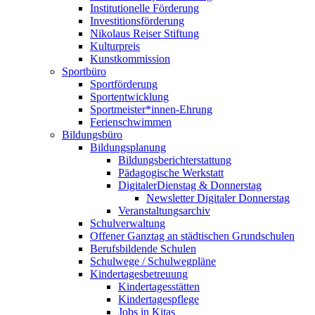
Institutionelle Förderung
Investitionsförderung
Nikolaus Reiser Stiftung
Kulturpreis
Kunstkommission
Sportbüro
Sportförderung
Sportentwicklung
Sportmeister*innen-Ehrung
Ferienschwimmen
Bildungsbüro
Bildungsplanung
Bildungsberichterstattung
Pädagogische Werkstatt
DigitalerDienstag & Donnerstag
Newsletter Digitaler Donnerstag
Veranstaltungsarchiv
Schulverwaltung
Offener Ganztag an städtischen Grundschulen
Berufsbildende Schulen
Schulwege / Schulwegpläne
Kindertagesbetreuung
Kindertagesstätten
Kindertagespflege
Jobs in Kitas