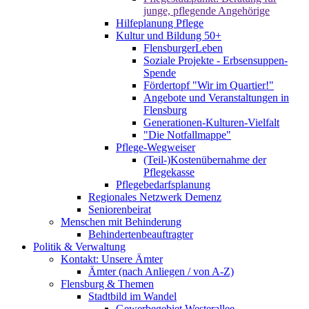
junge, pflegende Angehörige
Hilfeplanung Pflege
Kultur und Bildung 50+
FlensburgerLeben
Soziale Projekte - Erbsensuppen-
Spende
Fördertopf "Wir im Quartier!"
Angebote und Veranstaltungen in
Flensburg
Generationen-Kulturen-Vielfalt
"Die Notfallmappe"
Pflege-Wegweiser
(Teil-)Kostenübernahme der
Pflegekasse
Pflegebedarfsplanung
Regionales Netzwerk Demenz
Seniorenbeirat
Menschen mit Behinderung
Behindertenbeauftragter
Politik & Verwaltung
Kontakt: Unsere Ämter
Ämter (nach Anliegen / von A-Z)
Flensburg & Themen
Stadtbild im Wandel
Gewerbegebiet Westerallee