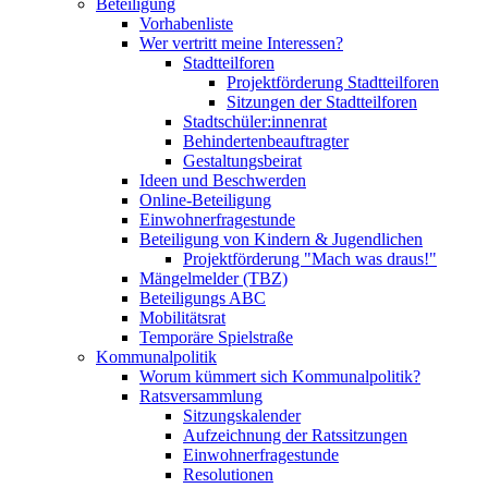
Beteiligung
Vorhabenliste
Wer vertritt meine Interessen?
Stadtteilforen
Projektförderung Stadtteilforen
Sitzungen der Stadtteilforen
Stadtschüler:innenrat
Behindertenbeauftragter
Gestaltungsbeirat
Ideen und Beschwerden
Online-Beteiligung
Einwohnerfragestunde
Beteiligung von Kindern & Jugendlichen
Projektförderung "Mach was draus!"
Mängelmelder (TBZ)
Beteiligungs ABC
Mobilitätsrat
Temporäre Spielstraße
Kommunalpolitik
Worum kümmert sich Kommunalpolitik?
Ratsversammlung
Sitzungskalender
Aufzeichnung der Ratssitzungen
Einwohnerfragestunde
Resolutionen