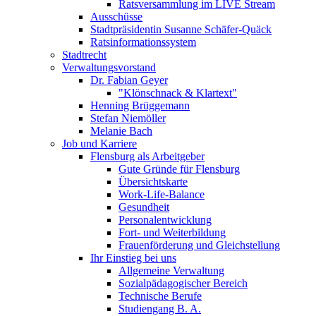
Ratsversammlung im LIVE Stream
Ausschüsse
Stadtpräsidentin Susanne Schäfer-Quäck
Ratsinformationssystem
Stadtrecht
Verwaltungsvorstand
Dr. Fabian Geyer
"Klönschnack & Klartext"
Henning Brüggemann
Stefan Niemöller
Melanie Bach
Job und Karriere
Flensburg als Arbeitgeber
Gute Gründe für Flensburg
Übersichtskarte
Work-Life-Balance
Gesundheit
Personalentwicklung
Fort- und Weiterbildung
Frauenförderung und Gleichstellung
Ihr Einstieg bei uns
Allgemeine Verwaltung
Sozialpädagogischer Bereich
Technische Berufe
Studiengang B. A.