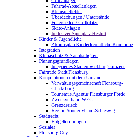
Grünanlagen
Fahrrad-Abstellanlagen
Kleinspielfelder
Überdachungen / Unterstände
Feuerstellen / Grillplätze
Skate-Anlagen
Inklusiver Spielplatz Hestoft
Kinder & Jugendliche
Aktionsplan Kinderfreundliche Kommune
Integration
Klimaschutz & Nachhaltigkeit
Planungsgrundlagen
Integriertes Stadtentwicklungskonzept
Fairtrade Stadt Flensburg
Kooperationen mit dem Umland
Verwaltungsgemeinschaft Flensburg-
Glücksburg
Tourismus Agentur Flensburger Förde
Zweckverband WEG
Grenzdreieck
Region Sönderjylland-Schleswig
Stadtrecht
Entgeltordnungen
Soziales
Flensburg.City