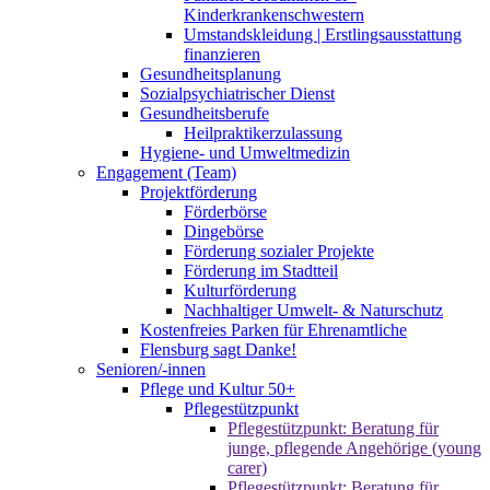
Kinderkrankenschwestern
Umstandskleidung | Erstlingsausstattung
finanzieren
Gesundheitsplanung
Sozialpsychiatrischer Dienst
Gesundheitsberufe
Heilpraktikerzulassung
Hygiene- und Umweltmedizin
Engagement (Team)
Projektförderung
Förderbörse
Dingebörse
Förderung sozialer Projekte
Förderung im Stadtteil
Kulturförderung
Nachhaltiger Umwelt- & Naturschutz
Kostenfreies Parken für Ehrenamtliche
Flensburg sagt Danke!
Senioren/-innen
Pflege und Kultur 50+
Pflegestützpunkt
Pflegestützpunkt: Beratung für
junge, pflegende Angehörige (young
carer)
Pflegestützpunkt: Beratung für