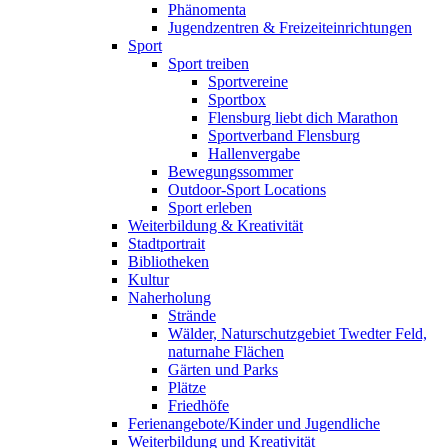
Phänomenta
Jugendzentren & Freizeiteinrichtungen
Sport
Sport treiben
Sportvereine
Sportbox
Flensburg liebt dich Marathon
Sportverband Flensburg
Hallenvergabe
Bewegungssommer
Outdoor-Sport Locations
Sport erleben
Weiterbildung & Kreativität
Stadtportrait
Bibliotheken
Kultur
Naherholung
Strände
Wälder, Naturschutzgebiet Twedter Feld,
naturnahe Flächen
Gärten und Parks
Plätze
Friedhöfe
Ferienangebote/Kinder und Jugendliche
Weiterbildung und Kreativität