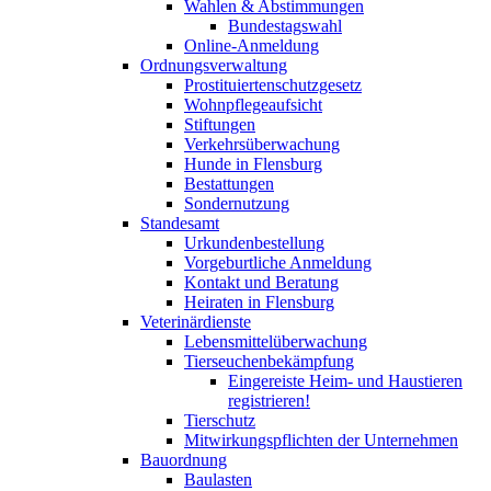
Wahlen & Abstimmungen
Bundestagswahl
Online-Anmeldung
Ordnungsverwaltung
Prostituiertenschutzgesetz
Wohnpflegeaufsicht
Stiftungen
Verkehrsüberwachung
Hunde in Flensburg
Bestattungen
Sondernutzung
Standesamt
Urkundenbestellung
Vorgeburtliche Anmeldung
Kontakt und Beratung
Heiraten in Flensburg
Veterinärdienste
Lebensmittelüberwachung
Tierseuchenbekämpfung
Eingereiste Heim- und Haustieren
registrieren!
Tierschutz
Mitwirkungspflichten der Unternehmen
Bauordnung
Baulasten