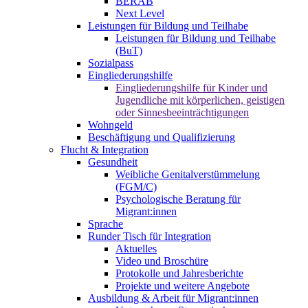
BERAB
Next Level
Leistungen für Bildung und Teilhabe
Leistungen für Bildung und Teilhabe
(BuT)
Sozialpass
Eingliederungshilfe
Eingliederungshilfe für Kinder und
Jugendliche mit körperlichen, geistigen
oder Sinnesbeeinträchtigungen
Wohngeld
Beschäftigung und Qualifizierung
Flucht & Integration
Gesundheit
Weibliche Genitalverstümmelung
(FGM/C)
Psychologische Beratung für
Migrant:innen
Sprache
Runder Tisch für Integration
Aktuelles
Video und Broschüre
Protokolle und Jahresberichte
Projekte und weitere Angebote
Ausbildung & Arbeit für Migrant:innen