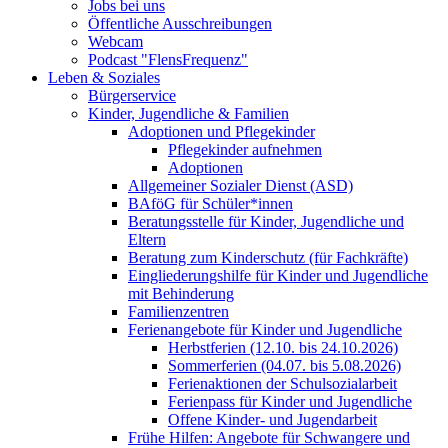
Jobs bei uns
Öffentliche Ausschreibungen
Webcam
Podcast "FlensFrequenz"
Leben & Soziales
Bürgerservice
Kinder, Jugendliche & Familien
Adoptionen und Pflegekinder
Pflegekinder aufnehmen
Adoptionen
Allgemeiner Sozialer Dienst (ASD)
BAföG für Schüler*innen
Beratungsstelle für Kinder, Jugendliche und
Eltern
Beratung zum Kinderschutz (für Fachkräfte)
Eingliederungshilfe für Kinder und Jugendliche
mit Behinderung
Familienzentren
Ferienangebote für Kinder und Jugendliche
Herbstferien (12.10. bis 24.10.2026)
Sommerferien (04.07. bis 5.08.2026)
Ferienaktionen der Schulsozialarbeit
Ferienpass für Kinder und Jugendliche
Offene Kinder- und Jugendarbeit
Frühe Hilfen: Angebote für Schwangere und