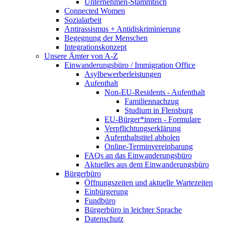
Unternehmen-Stammtisch
Connected Women
Sozialarbeit
Antirassismus + Antidiskriminierung
Begegnung der Menschen
Integrationskonzept
Unsere Ämter von A-Z
Einwanderungsbüro / Immigration Office
Asylbewerberleistungen
Aufenthalt
Non-EU-Residents - Aufenthalt
Familiennachzug
Studium in Flensburg
EU-Bürger*innen - Formulare
Verpflichtungserklärung
Aufenthaltstitel abholen
Online-Terminvereinbarung
FAQs an das Einwanderungsbüro
Aktuelles aus dem Einwanderungsbüro
Bürgerbüro
Öffnungszeiten und aktuelle Wartezeiten
Einbürgerung
Fundbüro
Bürgerbüro in leichter Sprache
Datenschutz