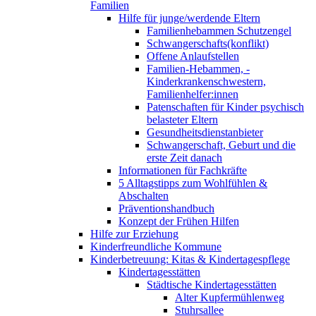
Familien
Hilfe für junge/werdende Eltern
Familienhebammen Schutzengel
Schwangerschafts(konflikt)
Offene Anlaufstellen
Familien-Hebammen, -
Kinderkrankenschwestern,
Familienhelfer:innen
Patenschaften für Kinder psychisch
belasteter Eltern
Gesundheitsdienstanbieter
Schwangerschaft, Geburt und die
erste Zeit danach
Informationen für Fachkräfte
5 Alltagstipps zum Wohlfühlen &
Abschalten
Präventionshandbuch
Konzept der Frühen Hilfen
Hilfe zur Erziehung
Kinderfreundliche Kommune
Kinderbetreuung: Kitas & Kindertagespflege
Kindertagesstätten
Städtische Kindertagesstätten
Alter Kupfermühlenweg
Stuhrsallee