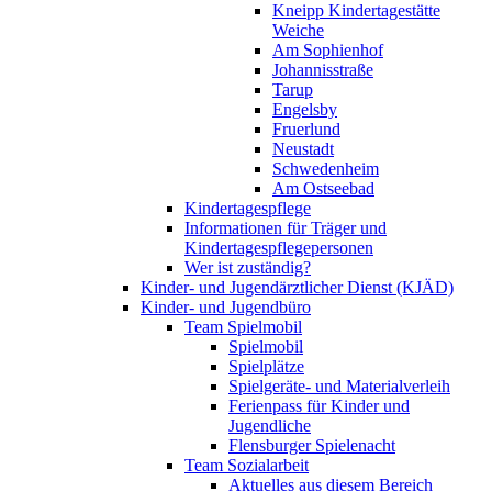
Kneipp Kindertagestätte
Weiche
Am Sophienhof
Johannisstraße
Tarup
Engelsby
Fruerlund
Neustadt
Schwedenheim
Am Ostseebad
Kindertagespflege
Informationen für Träger und
Kindertagespflegepersonen
Wer ist zuständig?
Kinder- und Jugendärztlicher Dienst (KJÄD)
Kinder- und Jugendbüro
Team Spielmobil
Spielmobil
Spielplätze
Spielgeräte- und Materialverleih
Ferienpass für Kinder und
Jugendliche
Flensburger Spielenacht
Team Sozialarbeit
Aktuelles aus diesem Bereich