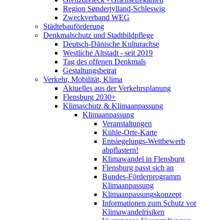
Region Sønderjylland-Schleswig
Zweckverband WEG
Städtebauförderung
Denkmalschutz und Stadtbildpflege
Deutsch-Dänische Kulturachse
Westliche Altstadt - seit 2019
Tag des offenen Denkmals
Gestaltungsbeirat
Verkehr, Mobilität, Klima
Aktuelles aus der Verkehrsplanung
Flensburg 2030+
Klimaschutz & Klimaanpassung
Klimaanpassung
Veranstaltungen
Kühle-Orte-Karte
Entsiegelungs-Wettbewerb
abpflastern!
Klimawandel in Flensburg
Flensburg passt sich an
Bundes-Förderprogramm
Klimaanpassung
Klimaanpassungskonzept
Informationen zum Schutz vor
Klimawandelrisiken