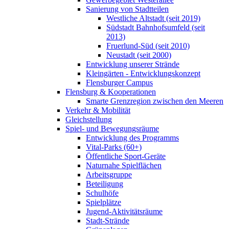
Sanierung von Stadtteilen
Westliche Altstadt (seit 2019)
Südstadt Bahnhofsumfeld (seit
2013)
Fruerlund-Süd (seit 2010)
Neustadt (seit 2000)
Entwicklung unserer Strände
Kleingärten - Entwicklungskonzept
Flensburger Campus
Flensburg & Kooperationen
Smarte Grenzregion zwischen den Meeren
Verkehr & Mobilität
Gleichstellung
Spiel- und Bewegungsräume
Entwicklung des Programms
Vital-Parks (60+)
Öffentliche Sport-Geräte
Naturnahe Spielflächen
Arbeitsgruppe
Beteiligung
Schulhöfe
Spielplätze
Jugend-Aktivitätsräume
Stadt-Strände