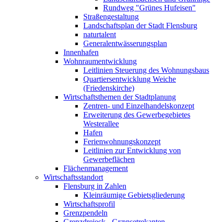
Rundweg "Grünes Hufeisen"
Straßengestaltung
Landschaftsplan der Stadt Flensburg
naturtalent
Generalentwässerungsplan
Innenhafen
Wohnraumentwicklung
Leitlinien Steuerung des Wohnungsbaus
Quartiersentwicklung Weiche
(Friedenskirche)
Wirtschaftsthemen der Stadtplanung
Zentren- und Einzelhandelskonzept
Erweiterung des Gewerbegebietes
Westerallee
Hafen
Ferienwohnungskonzept
Leitlinien zur Entwicklung von
Gewerbeflächen
Flächenmanagement
Wirtschaftsstandort
Flensburg in Zahlen
Kleinräumige Gebietsgliederung
Wirtschaftsprofil
Grenzpendeln
Grenzdreieck - Grænsetrekanten