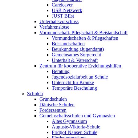
Careleaver
ÜSB-Netzwerk
JUST BEst
Unterhaltsvorschuss
Verfahrenslotse
Vormundschaft, Pflegschaft & Beistandschaft
Vormundschaften & Pflegschaften
Beistandschaften
Beurkundung (Jugendamt)
Gemeinsames Sorgerecht
Unterhalt & Vaterschaft
Zentrum für kooperative Erziehungshilfen
Beratung
Jugendsozialarbeit an Schule
Unterricht für Kranke
Temporäre Beschulung
Schulen
Grundschulen
Dänische Schulen
Förderzentren
Gemeinschaftsschulen und Gymnasien
Altes Gymnasium
Auguste-Viktoria-Schule
Fridtjof-Nansen-Schule
Fördegymnasium