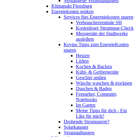
Vergangene Veranstaltungen
Klimapakt Flensburg
Energiekosten senken
Services fürs Engergiekosten sparen
Verbraucherzentrale SH
Kostenloser Stromspar-Check
Messgeräte der Stadtwerke
ausleihen
Kevins Tipps zum EnergieKosten
sparen
Heizen
Lüften
Kochen & Backen
Kühl- & Gefriergeräte
Geschirr spülen
Wäsche waschen & trocknen
Duschen & Baden
Fernseher, Computer,
Notebooks
Im Garten
Meine Tipps für dich - Ein
Like für mich?
Drohende Stromsperre?
Solarkataster
Veranstaltungen