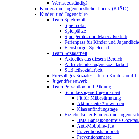
Wer ist zuständig?
Kinder- und Jugendärztlicher Dienst (KJÄD)
Kinder- und Jugendbüro
Team Spielmobil
Spielmobil
Spielplätze
Spielgeräte- und Materialverleih
Ferienpass für Kinder und Jugendlich
Flensburger Spielenacht
Team Sozialarbeit
Aktuelles aus diesem Bereich
Aufsuchende Jugendsozialarbeit
Stadtteilsozialarbeit
Freiwilliges Soziales Jahr im Kinder- und 
Jugendferienwerk
Team Prävention und Bildung
Schulbezogene Jugendarbeit
Fit für Mitbestimmung
Aktionsleiter*in werden
Klassenfindungstage
Erzieherischer Kinder- und Jugendsch
JiMs Bar (alkoholfreie Cocktail
Anti-Mobbing-Tag
Präventionshandbuch
Präventionsmesse