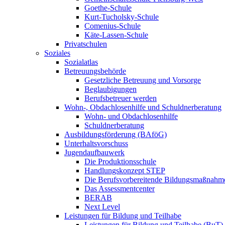
Goethe-Schule
Kurt-Tucholsky-Schule
Comenius-Schule
Käte-Lassen-Schule
Privatschulen
Soziales
Sozialatlas
Betreuungsbehörde
Gesetzliche Betreuung und Vorsorge
Beglaubigungen
Berufsbetreuer werden
Wohn-, Obdachlosenhilfe und Schuldnerberatung
Wohn- und Obdachlosenhilfe
Schuldnerberatung
Ausbildungsförderung (BAföG)
Unterhaltsvorschuss
Jugendaufbauwerk
Die Produktionsschule
Handlungskonzept STEP
Die Berufsvorbereitende Bildungsmaßnahm
Das Assessmentcenter
BERAB
Next Level
Leistungen für Bildung und Teilhabe
Leistungen für Bildung und Teilhabe (BuT)