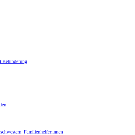
it Behinderung
lien
chwestern, Familienhelfer:innen