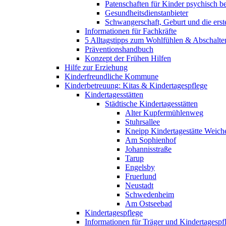
Patenschaften für Kinder psychisch bel
Gesundheitsdienstanbieter
Schwangerschaft, Geburt und die erst
Informationen für Fachkräfte
5 Alltagstipps zum Wohlfühlen & Abschalte
Präventionshandbuch
Konzept der Frühen Hilfen
Hilfe zur Erziehung
Kinderfreundliche Kommune
Kinderbetreuung: Kitas & Kindertagespflege
Kindertagesstätten
Städtische Kindertagesstätten
Alter Kupfermühlenweg
Stuhrsallee
Kneipp Kindertagestätte Weich
Am Sophienhof
Johannisstraße
Tarup
Engelsby
Fruerlund
Neustadt
Schwedenheim
Am Ostseebad
Kindertagespflege
Informationen für Träger und Kindertagespf