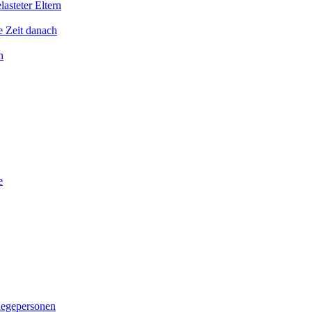
asteter Eltern
e Zeit danach
n
e
legepersonen