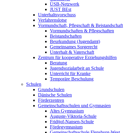
ÜSB-Netzwerk
JUST BEst
Unterhaltsvorschuss
Verfahrenslotse
Vormundschaft, Pflegschaft & Beistandschaft
Vormundschaften & Pflegschaften
Beistandschaften
Beurkundung (Jugendamt)
Gemeinsames Sorgerecht
Unterhalt & Vaterschaft
Zentrum für kooperative Erziehungshilfen
Beratung
Jugendsozialarbeit an Schule
Unterricht für Kranke
Temporäre Beschulung
Schulen
Grundschulen
Dänische Schulen
Förderzentren
Gemeinschaftsschulen und Gymnasien
Altes Gymnasium
Auguste-Viktoria-Schule
Fridtjof-Nansen-Schule
Fördegymnasium
Gemeinschaftsschule Flensburg-West