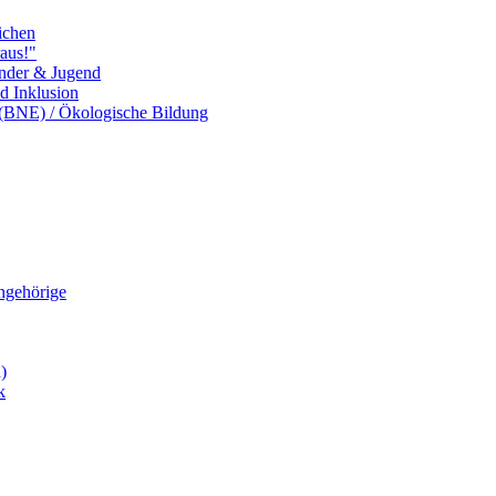
ichen
aus!"
inder & Jugend
nd Inklusion
 (BNE) / Ökologische Bildung
Angehörige
)
k