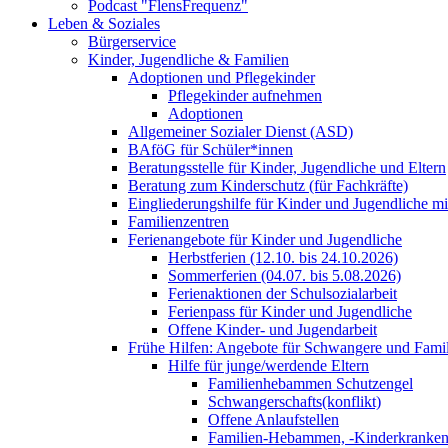
Podcast "FlensFrequenz"
Leben & Soziales
Bürgerservice
Kinder, Jugendliche & Familien
Adoptionen und Pflegekinder
Pflegekinder aufnehmen
Adoptionen
Allgemeiner Sozialer Dienst (ASD)
BAföG für Schüler*innen
Beratungsstelle für Kinder, Jugendliche und Eltern
Beratung zum Kinderschutz (für Fachkräfte)
Eingliederungshilfe für Kinder und Jugendliche m
Familienzentren
Ferienangebote für Kinder und Jugendliche
Herbstferien (12.10. bis 24.10.2026)
Sommerferien (04.07. bis 5.08.2026)
Ferienaktionen der Schulsozialarbeit
Ferienpass für Kinder und Jugendliche
Offene Kinder- und Jugendarbeit
Frühe Hilfen: Angebote für Schwangere und Fami
Hilfe für junge/werdende Eltern
Familienhebammen Schutzengel
Schwangerschafts(konflikt)
Offene Anlaufstellen
Familien-Hebammen, -Kinderkrankens