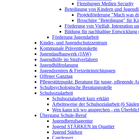
Flensburger Medien Security
Beteiligung von Kindern und Jugendl
Projektförderung "Mach was dr
Broschüre "Beteiligung" für K
Förderung von Vielfalt, Integration u
Bildung für nachhaltige Entwicklung
Förderung Jugendarbeit
Kinder- und Jugendschutzzentrum
Kommunale Präventionskette
Jugendaufbauwerk (JAW)
Jugendhilfe im Strafverfahren
Jugendhilfeplanung
Jugendzentren & Freizeiteinrichtungen
Offener Ganztag
Pflegestützpunkt: Beratung für junge, pflegende 
Schulpsychologische Beratungsstelle
Schulsozialarbeit
Schulsozialarbeit kurz erklärt
Arbeitsweise der Schulsozialarbeit (6 Säulen
Wen kann ich wo ansprechen - ein Überblic
Übergang Schule-Beruf
Jugendberufsagentur
Jugend STÄRKEN im Quartier
Jugend Stärken
Careleaver