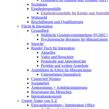
Sozialpass
Eingliederungshilfe
Eingliederungshilfe für Kinder und Jugendli
Wohngeld
Beschäftigung und Qualifizierung
Flucht & Integration
Gesundheit
Weibliche Genitalverstümmelung (FGM/C)
Psychologische Beratung für Migrant:innen
Sprache
Runder Tisch für Integration
Aktuelles
Video und Broschüre
Protokolle und Jahresberichte
Projekte und weitere Angebote
Ausbildung & Arbeit für Migrant:innen
Unternehmen-Stammtisch
Connected Women
Sozialarbeit
Antirassismus + Antidiskriminierung
Begegnung der Menschen
Integrationskonzept
Unsere Ämter von A-Z
Einwanderungsbüro / Immigration Office