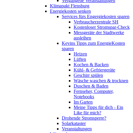
Vergangene Veranstaltungen
Klimapakt Flensburg
Energiekosten senken
Services fürs Engergiekosten sparen
Verbraucherzentrale SH
Kostenloser Stromspar-Check
Messgeräte der Stadtwerke
ausleihen
Kevins Tipps zum EnergieKosten
sparen
Heizen
Lüften
Kochen & Backen
Kühl- & Gefriergeräte
Geschirr spülen
Wäsche waschen & trocknen
Duschen & Baden
Fernseher, Computer,
Notebooks
Im Garten
Meine Tipps für dich - Ein
Like für mich?
Drohende Stromsperre?
Solarkataster
Veranstaltungen