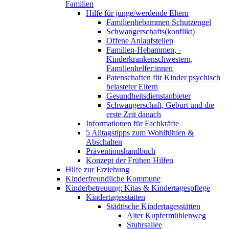
Familien
Hilfe für junge/werdende Eltern
Familienhebammen Schutzengel
Schwangerschafts(konflikt)
Offene Anlaufstellen
Familien-Hebammen, -
Kinderkrankenschwestern,
Familienhelfer:innen
Patenschaften für Kinder psychisch
belasteter Eltern
Gesundheitsdienstanbieter
Schwangerschaft, Geburt und die
erste Zeit danach
Informationen für Fachkräfte
5 Alltagstipps zum Wohlfühlen &
Abschalten
Präventionshandbuch
Konzept der Frühen Hilfen
Hilfe zur Erziehung
Kinderfreundliche Kommune
Kinderbetreuung: Kitas & Kindertagespflege
Kindertagesstätten
Städtische Kindertagesstätten
Alter Kupfermühlenweg
Stuhrsallee