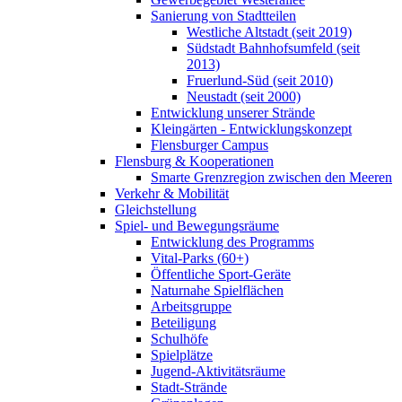
Sanierung von Stadtteilen
Westliche Altstadt (seit 2019)
Südstadt Bahnhofsumfeld (seit
2013)
Fruerlund-Süd (seit 2010)
Neustadt (seit 2000)
Entwicklung unserer Strände
Kleingärten - Entwicklungskonzept
Flensburger Campus
Flensburg & Kooperationen
Smarte Grenzregion zwischen den Meeren
Verkehr & Mobilität
Gleichstellung
Spiel- und Bewegungsräume
Entwicklung des Programms
Vital-Parks (60+)
Öffentliche Sport-Geräte
Naturnahe Spielflächen
Arbeitsgruppe
Beteiligung
Schulhöfe
Spielplätze
Jugend-Aktivitätsräume
Stadt-Strände