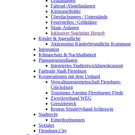
Grünanlagen
Fahrrad-Abstellanlagen
Kleinspielfelder
Überdachungen / Unterstände
Feuerstellen / Grillplätze
Skate-Anlagen
Inklusiver Spielplatz Hestoft
Kinder & Jugendliche
Aktionsplan Kinderfreundliche Kommune
Integration
Klimaschutz & Nachhaltigkeit
Planungsgrundlagen
Integriertes Stadtentwicklungskonzept
Fairtrade Stadt Flensburg
Kooperationen mit dem Umland
Verwaltungsgemeinschaft Flensburg-
Glücksburg
Tourismus Agentur Flensburger Förde
Zweckverband WEG
Grenzdreieck
Region Sönderjylland-Schleswig
Stadtrecht
Entgeltordnungen
Soziales
Flensburg.City