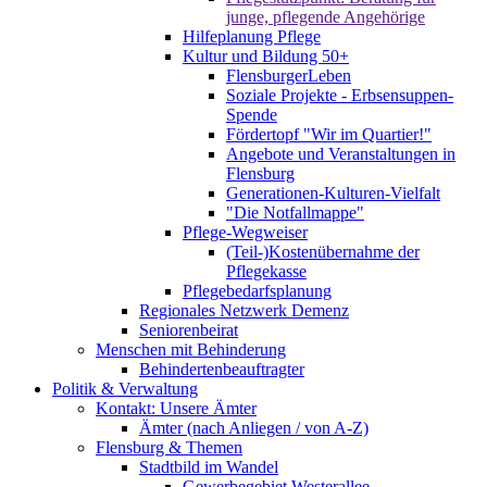
junge, pflegende Angehörige
Hilfeplanung Pflege
Kultur und Bildung 50+
FlensburgerLeben
Soziale Projekte - Erbsensuppen-
Spende
Fördertopf "Wir im Quartier!"
Angebote und Veranstaltungen in
Flensburg
Generationen-Kulturen-Vielfalt
"Die Notfallmappe"
Pflege-Wegweiser
(Teil-)Kostenübernahme der
Pflegekasse
Pflegebedarfsplanung
Regionales Netzwerk Demenz
Seniorenbeirat
Menschen mit Behinderung
Behindertenbeauftragter
Politik & Verwaltung
Kontakt: Unsere Ämter
Ämter (nach Anliegen / von A-Z)
Flensburg & Themen
Stadtbild im Wandel
Gewerbegebiet Westerallee