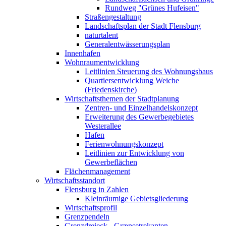
Rundweg "Grünes Hufeisen"
Straßengestaltung
Landschaftsplan der Stadt Flensburg
naturtalent
Generalentwässerungsplan
Innenhafen
Wohnraumentwicklung
Leitlinien Steuerung des Wohnungsbaus
Quartiersentwicklung Weiche
(Friedenskirche)
Wirtschaftsthemen der Stadtplanung
Zentren- und Einzelhandelskonzept
Erweiterung des Gewerbegebietes
Westerallee
Hafen
Ferienwohnungskonzept
Leitlinien zur Entwicklung von
Gewerbeflächen
Flächenmanagement
Wirtschaftsstandort
Flensburg in Zahlen
Kleinräumige Gebietsgliederung
Wirtschaftsprofil
Grenzpendeln
Grenzdreieck - Grænsetrekanten