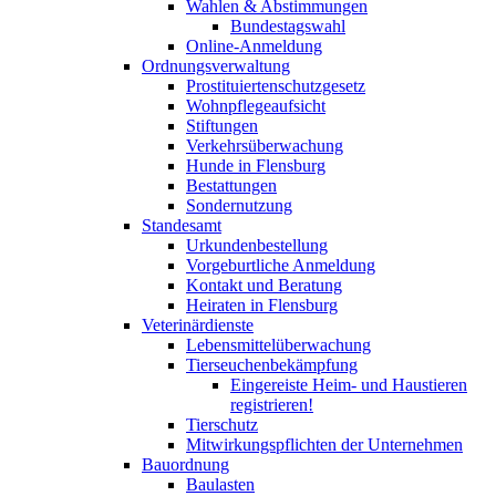
Wahlen & Abstimmungen
Bundestagswahl
Online-Anmeldung
Ordnungsverwaltung
Prostituiertenschutzgesetz
Wohnpflegeaufsicht
Stiftungen
Verkehrsüberwachung
Hunde in Flensburg
Bestattungen
Sondernutzung
Standesamt
Urkundenbestellung
Vorgeburtliche Anmeldung
Kontakt und Beratung
Heiraten in Flensburg
Veterinärdienste
Lebensmittelüberwachung
Tierseuchenbekämpfung
Eingereiste Heim- und Haustieren
registrieren!
Tierschutz
Mitwirkungspflichten der Unternehmen
Bauordnung
Baulasten