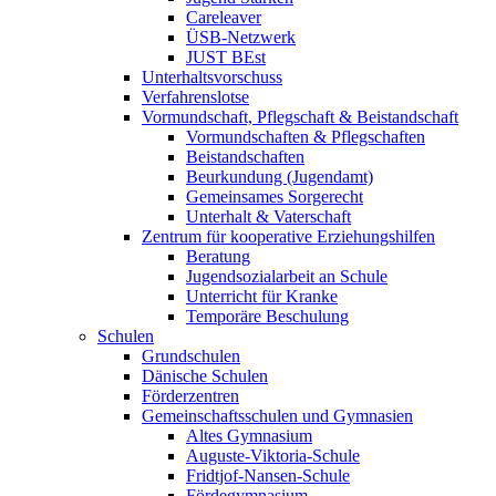
Careleaver
ÜSB-Netzwerk
JUST BEst
Unterhaltsvorschuss
Verfahrenslotse
Vormundschaft, Pflegschaft & Beistandschaft
Vormundschaften & Pflegschaften
Beistandschaften
Beurkundung (Jugendamt)
Gemeinsames Sorgerecht
Unterhalt & Vaterschaft
Zentrum für kooperative Erziehungshilfen
Beratung
Jugendsozialarbeit an Schule
Unterricht für Kranke
Temporäre Beschulung
Schulen
Grundschulen
Dänische Schulen
Förderzentren
Gemeinschaftsschulen und Gymnasien
Altes Gymnasium
Auguste-Viktoria-Schule
Fridtjof-Nansen-Schule
Fördegymnasium