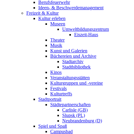
Berufsfeuerwehr
Ideen- & Beschwerdemanagement
Freizeit & Kultur
Kultur erleben
Museen
Umweltbildungszentrum
Eiszeit-Haus
Theater
Musik
Kunst und Galerien
Büchereien und Archive
Stadtarchiv
Stadtbibliothek
Kinos
Veranstaltungsstätten
Kulturgruppen und -vereine
Festivals
Kulturtreffs
Stadtportrait
Städtepartnerschaften
Carlisle (GB)
Slupsk (PL)
Neubrandenburg (D)
Spiel und Spaß
Campusbad