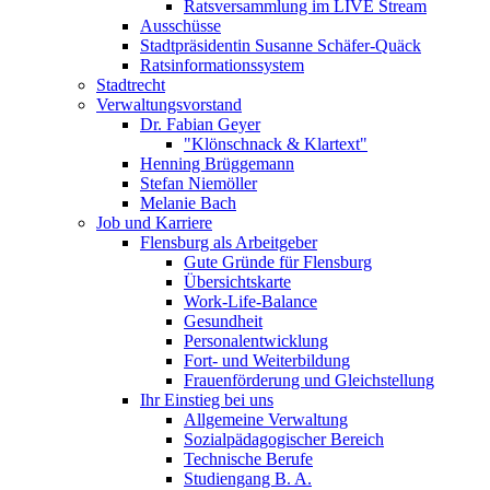
Ratsversammlung im LIVE Stream
Ausschüsse
Stadtpräsidentin Susanne Schäfer-Quäck
Ratsinformationssystem
Stadtrecht
Verwaltungsvorstand
Dr. Fabian Geyer
"Klönschnack & Klartext"
Henning Brüggemann
Stefan Niemöller
Melanie Bach
Job und Karriere
Flensburg als Arbeitgeber
Gute Gründe für Flensburg
Übersichtskarte
Work-Life-Balance
Gesundheit
Personalentwicklung
Fort- und Weiterbildung
Frauenförderung und Gleichstellung
Ihr Einstieg bei uns
Allgemeine Verwaltung
Sozialpädagogischer Bereich
Technische Berufe
Studiengang B. A.