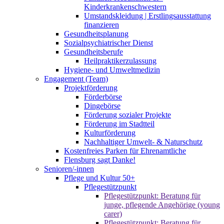
Kinderkrankenschwestern
Umstandskleidung | Erstlingsausstattung
finanzieren
Gesundheitsplanung
Sozialpsychiatrischer Dienst
Gesundheitsberufe
Heilpraktikerzulassung
Hygiene- und Umweltmedizin
Engagement (Team)
Projektförderung
Förderbörse
Dingebörse
Förderung sozialer Projekte
Förderung im Stadtteil
Kulturförderung
Nachhaltiger Umwelt- & Naturschutz
Kostenfreies Parken für Ehrenamtliche
Flensburg sagt Danke!
Senioren/-innen
Pflege und Kultur 50+
Pflegestützpunkt
Pflegestützpunkt: Beratung für
junge, pflegende Angehörige (young
carer)
Pflegestützpunkt: Beratung für