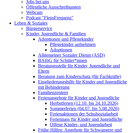
Jobs bei uns
Öffentliche Ausschreibungen
Webcam
Podcast "FlensFrequenz"
Leben & Soziales
Bürgerservice
Kinder, Jugendliche & Familien
Adoptionen und Pflegekinder
Pflegekinder aufnehmen
Adoptionen
Allgemeiner Sozialer Dienst (ASD)
BAföG für Schüler*innen
Beratungsstelle für Kinder, Jugendliche und
Eltern
Beratung zum Kinderschutz (für Fachkräfte)
Eingliederungshilfe für Kinder und Jugendliche
mit Behinderung
Familienzentren
Ferienangebote für Kinder und Jugendliche
Herbstferien (12.10. bis 24.10.2026)
Sommerferien (04.07. bis 5.08.2026)
Ferienaktionen der Schulsozialarbeit
Ferienpass für Kinder und Jugendliche
Offene Kinder- und Jugendarbeit
Frühe Hilfen: Angebote für Schwangere und