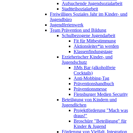
Aufsuchende Jugendsozialarbeit
Stadtteilsozialarbeit
Freiwilliges Soziales Jahr im Kinder- und
Jugendbüro
Jugendferienwerk
Team Prävention und Bildung
Schulbezogene Jugendarbeit
Fit für Mitbestimmung
Aktionsleiter*in werden
Klassenfindungstage
Erzieherischer Kinder- und
Jugendschutz
JiMs Bar (alkoholfreie
Cocktails)
Anti-Mobbing-Tag
Präventionshandbuch
Präventionsmesse
Flensburger Medien Security
Beteiligung von Kindern und
Jugendlichen
Projektförderung "Mach was
draus!"
Broschüre "Beteiligung" für
Kinder & Jugend
Förderung von Vielfalt, Integration