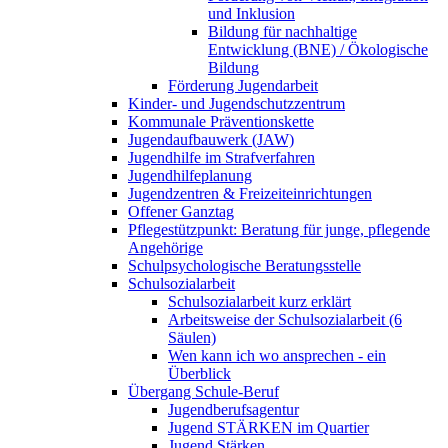
und Inklusion
Bildung für nachhaltige
Entwicklung (BNE) / Ökologische
Bildung
Förderung Jugendarbeit
Kinder- und Jugendschutzzentrum
Kommunale Präventionskette
Jugendaufbauwerk (JAW)
Jugendhilfe im Strafverfahren
Jugendhilfeplanung
Jugendzentren & Freizeiteinrichtungen
Offener Ganztag
Pflegestützpunkt: Beratung für junge, pflegende
Angehörige
Schulpsychologische Beratungsstelle
Schulsozialarbeit
Schulsozialarbeit kurz erklärt
Arbeitsweise der Schulsozialarbeit (6
Säulen)
Wen kann ich wo ansprechen - ein
Überblick
Übergang Schule-Beruf
Jugendberufsagentur
Jugend STÄRKEN im Quartier
Jugend Stärken