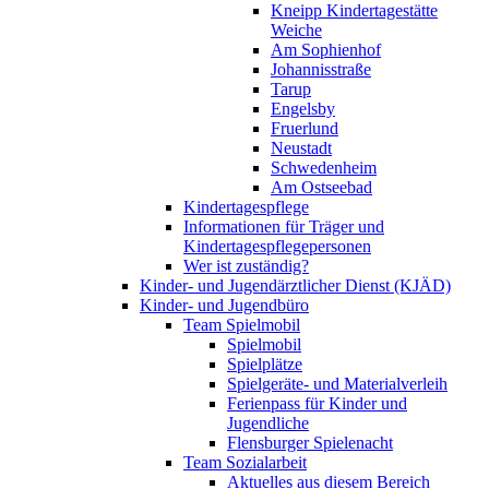
Kneipp Kindertagestätte
Weiche
Am Sophienhof
Johannisstraße
Tarup
Engelsby
Fruerlund
Neustadt
Schwedenheim
Am Ostseebad
Kindertagespflege
Informationen für Träger und
Kindertagespflegepersonen
Wer ist zuständig?
Kinder- und Jugendärztlicher Dienst (KJÄD)
Kinder- und Jugendbüro
Team Spielmobil
Spielmobil
Spielplätze
Spielgeräte- und Materialverleih
Ferienpass für Kinder und
Jugendliche
Flensburger Spielenacht
Team Sozialarbeit
Aktuelles aus diesem Bereich