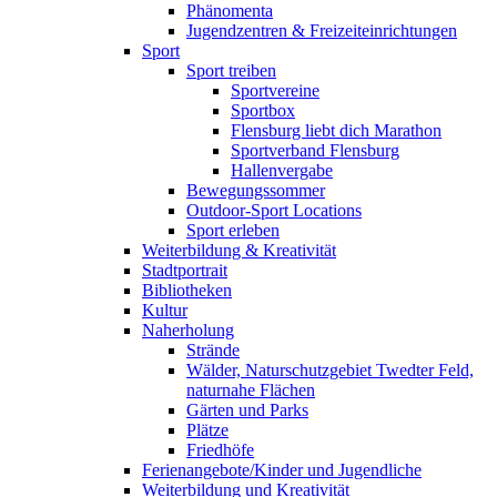
Phänomenta
Jugendzentren & Freizeiteinrichtungen
Sport
Sport treiben
Sportvereine
Sportbox
Flensburg liebt dich Marathon
Sportverband Flensburg
Hallenvergabe
Bewegungssommer
Outdoor-Sport Locations
Sport erleben
Weiterbildung & Kreativität
Stadtportrait
Bibliotheken
Kultur
Naherholung
Strände
Wälder, Naturschutzgebiet Twedter Feld,
naturnahe Flächen
Gärten und Parks
Plätze
Friedhöfe
Ferienangebote/Kinder und Jugendliche
Weiterbildung und Kreativität