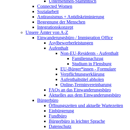
Unternehmen-Stammtisch
Connected Women
Sozialarbeit
Antirassismus + Antidiskriminierung
Begegnung der Menschen
Integrationskonzept
Unsere Ämter von A-Z
Einwanderungsbüro / Immigration Office
Asylbewerberleistungen
Aufenthalt
Non-EU-Residents - Aufenthalt
Familiennachzug
Studium in Flensburg
EU-Bürger*innen - Formulare
Verpflichtungserklärung
Aufenthaltstitel abholen
Online-Terminvereinbarung
FAQs an das Einwanderungsbüro
Aktuelles aus dem Einwanderungsbüro
Bürgerbüro
Öffnungszeiten und aktuelle Wartezeiten
Einbürgerung
Fundbüro
Bürgerbüro in leichter Sprache
Datenschutz