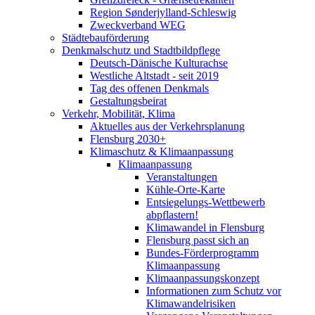
Region Sønderjylland-Schleswig
Zweckverband WEG
Städtebauförderung
Denkmalschutz und Stadtbildpflege
Deutsch-Dänische Kulturachse
Westliche Altstadt - seit 2019
Tag des offenen Denkmals
Gestaltungsbeirat
Verkehr, Mobilität, Klima
Aktuelles aus der Verkehrsplanung
Flensburg 2030+
Klimaschutz & Klimaanpassung
Klimaanpassung
Veranstaltungen
Kühle-Orte-Karte
Entsiegelungs-Wettbewerb
abpflastern!
Klimawandel in Flensburg
Flensburg passt sich an
Bundes-Förderprogramm
Klimaanpassung
Klimaanpassungskonzept
Informationen zum Schutz vor
Klimawandelrisiken