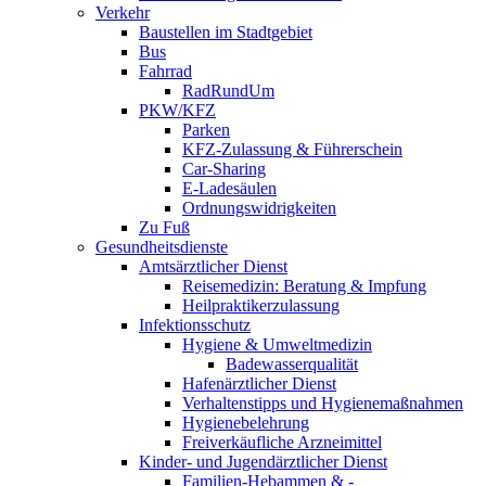
Verkehr
Baustellen im Stadtgebiet
Bus
Fahrrad
RadRundUm
PKW/KFZ
Parken
KFZ-Zulassung & Führerschein
Car-Sharing
E-Ladesäulen
Ordnungswidrigkeiten
Zu Fuß
Gesundheitsdienste
Amtsärztlicher Dienst
Reisemedizin: Beratung & Impfung
Heilpraktikerzulassung
Infektionsschutz
Hygiene & Umweltmedizin
Badewasserqualität
Hafenärztlicher Dienst
Verhaltenstipps und Hygienemaßnahmen
Hygienebelehrung
Freiverkäufliche Arzneimittel
Kinder- und Jugendärztlicher Dienst
Familien-Hebammen & -