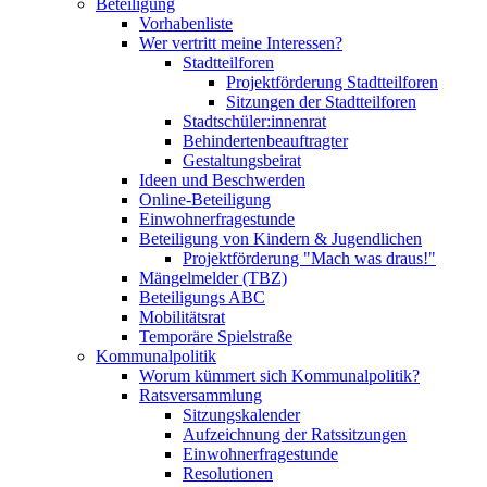
Beteiligung
Vorhabenliste
Wer vertritt meine Interessen?
Stadtteilforen
Projektförderung Stadtteilforen
Sitzungen der Stadtteilforen
Stadtschüler:innenrat
Behindertenbeauftragter
Gestaltungsbeirat
Ideen und Beschwerden
Online-Beteiligung
Einwohnerfragestunde
Beteiligung von Kindern & Jugendlichen
Projektförderung "Mach was draus!"
Mängelmelder (TBZ)
Beteiligungs ABC
Mobilitätsrat
Temporäre Spielstraße
Kommunalpolitik
Worum kümmert sich Kommunalpolitik?
Ratsversammlung
Sitzungskalender
Aufzeichnung der Ratssitzungen
Einwohnerfragestunde
Resolutionen