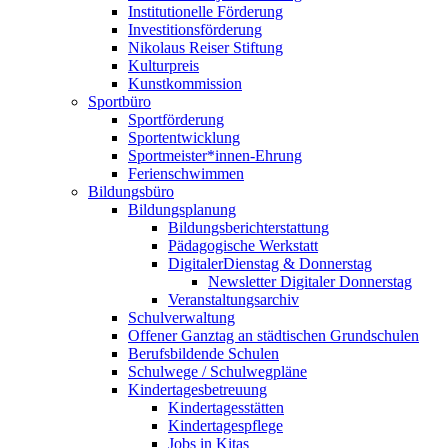
Institutionelle Förderung
Investitionsförderung
Nikolaus Reiser Stiftung
Kulturpreis
Kunstkommission
Sportbüro
Sportförderung
Sportentwicklung
Sportmeister*innen-Ehrung
Ferienschwimmen
Bildungsbüro
Bildungsplanung
Bildungsberichterstattung
Pädagogische Werkstatt
DigitalerDienstag & Donnerstag
Newsletter Digitaler Donnerstag
Veranstaltungsarchiv
Schulverwaltung
Offener Ganztag an städtischen Grundschulen
Berufsbildende Schulen
Schulwege / Schulwegpläne
Kindertagesbetreuung
Kindertagesstätten
Kindertagespflege
Jobs in Kitas