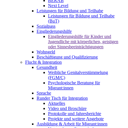
BERAB
Next Level
Leistungen für Bildung und Teilhabe
Leistungen für Bildung und Teilhabe
(BuT)
Sozialpass
Eingliederungshilfe
Eingliederungshilfe für Kinder und
Jugendliche mit körperlichen, geistigen
oder Sinnesbeeinträchtigungen
Wohngeld
Beschäftigung und Qualifizierung
Flucht & Integration
Gesundheit
Weibliche Genitalverstümmelung
(FGM/C)
Psychologische Beratung für
Migrant:innen
Sprache
Runder Tisch für Integration
Aktuelles
Video und Broschüre
Protokolle und Jahresberichte
Projekte und weitere Angebote
Ausbildung & Arbeit für Migrant:innen