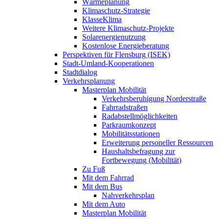
Wärmeplanung
Klimaschutz-Strategie
KlasseKlima
Weitere Klimaschutz-Projekte
Solarenergienutzung
Kostenlose Energieberatung
Perspektiven für Flensburg (ISEK)
Stadt-Umland-Kooperationen
Stadtdialog
Verkehrsplanung
Masterplan Mobilität
Verkehrsberuhigung Norderstraße
Fahrradstraßen
Radabstellmöglichkeiten
Parkraumkonzept
Mobilitätsstationen
Erweiterung personeller Ressourcen
Haushaltsbefragung zur
Fortbewegung (Mobilität)
Zu Fuß
Mit dem Fahrrad
Mit dem Bus
Nahverkehrsplan
Mit dem Auto
Masterplan Mobilität