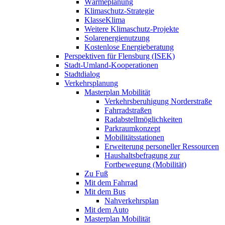
Wärmeplanung
Klimaschutz-Strategie
KlasseKlima
Weitere Klimaschutz-Projekte
Solarenergienutzung
Kostenlose Energieberatung
Perspektiven für Flensburg (ISEK)
Stadt-Umland-Kooperationen
Stadtdialog
Verkehrsplanung
Masterplan Mobilität
Verkehrsberuhigung Norderstraße
Fahrradstraßen
Radabstellmöglichkeiten
Parkraumkonzept
Mobilitätsstationen
Erweiterung personeller Ressourcen
Haushaltsbefragung zur
Fortbewegung (Mobilität)
Zu Fuß
Mit dem Fahrrad
Mit dem Bus
Nahverkehrsplan
Mit dem Auto
Masterplan Mobilität