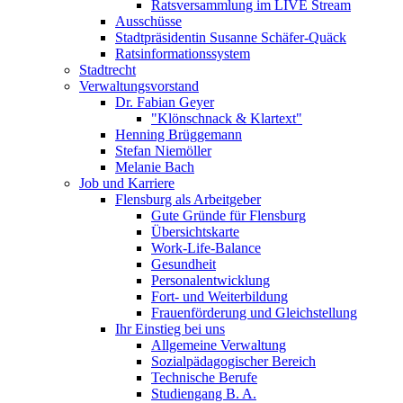
Ratsversammlung im LIVE Stream
Ausschüsse
Stadtpräsidentin Susanne Schäfer-Quäck
Ratsinformationssystem
Stadtrecht
Verwaltungsvorstand
Dr. Fabian Geyer
"Klönschnack & Klartext"
Henning Brüggemann
Stefan Niemöller
Melanie Bach
Job und Karriere
Flensburg als Arbeitgeber
Gute Gründe für Flensburg
Übersichtskarte
Work-Life-Balance
Gesundheit
Personalentwicklung
Fort- und Weiterbildung
Frauenförderung und Gleichstellung
Ihr Einstieg bei uns
Allgemeine Verwaltung
Sozialpädagogischer Bereich
Technische Berufe
Studiengang B. A.