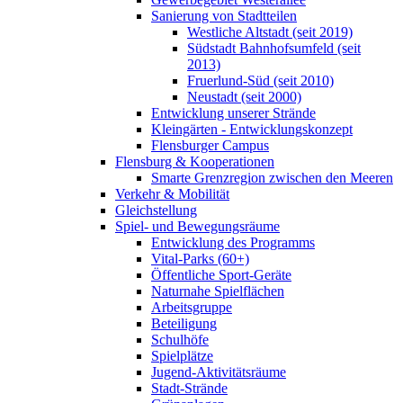
Sanierung von Stadtteilen
Westliche Altstadt (seit 2019)
Südstadt Bahnhofsumfeld (seit
2013)
Fruerlund-Süd (seit 2010)
Neustadt (seit 2000)
Entwicklung unserer Strände
Kleingärten - Entwicklungskonzept
Flensburger Campus
Flensburg & Kooperationen
Smarte Grenzregion zwischen den Meeren
Verkehr & Mobilität
Gleichstellung
Spiel- und Bewegungsräume
Entwicklung des Programms
Vital-Parks (60+)
Öffentliche Sport-Geräte
Naturnahe Spielflächen
Arbeitsgruppe
Beteiligung
Schulhöfe
Spielplätze
Jugend-Aktivitätsräume
Stadt-Strände