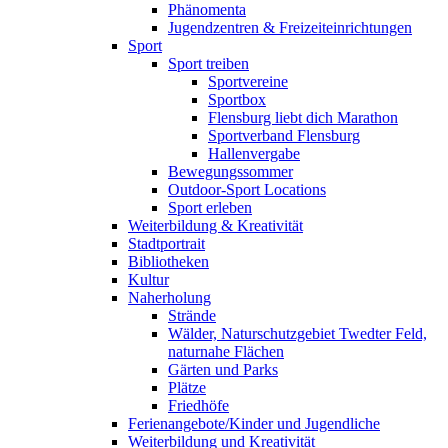
Phänomenta
Jugendzentren & Freizeiteinrichtungen
Sport
Sport treiben
Sportvereine
Sportbox
Flensburg liebt dich Marathon
Sportverband Flensburg
Hallenvergabe
Bewegungssommer
Outdoor-Sport Locations
Sport erleben
Weiterbildung & Kreativität
Stadtportrait
Bibliotheken
Kultur
Naherholung
Strände
Wälder, Naturschutzgebiet Twedter Feld,
naturnahe Flächen
Gärten und Parks
Plätze
Friedhöfe
Ferienangebote/Kinder und Jugendliche
Weiterbildung und Kreativität