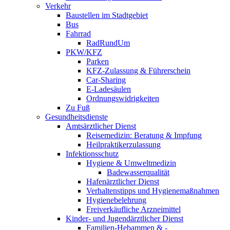
Verkehr
Baustellen im Stadtgebiet
Bus
Fahrrad
RadRundUm
PKW/KFZ
Parken
KFZ-Zulassung & Führerschein
Car-Sharing
E-Ladesäulen
Ordnungswidrigkeiten
Zu Fuß
Gesundheitsdienste
Amtsärztlicher Dienst
Reisemedizin: Beratung & Impfung
Heilpraktikerzulassung
Infektionsschutz
Hygiene & Umweltmedizin
Badewasserqualität
Hafenärztlicher Dienst
Verhaltenstipps und Hygienemaßnahmen
Hygienebelehrung
Freiverkäufliche Arzneimittel
Kinder- und Jugendärztlicher Dienst
Familien-Hebammen & -