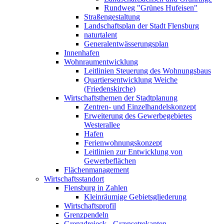
Rundweg "Grünes Hufeisen"
Straßengestaltung
Landschaftsplan der Stadt Flensburg
naturtalent
Generalentwässerungsplan
Innenhafen
Wohnraumentwicklung
Leitlinien Steuerung des Wohnungsbaus
Quartiersentwicklung Weiche
(Friedenskirche)
Wirtschaftsthemen der Stadtplanung
Zentren- und Einzelhandelskonzept
Erweiterung des Gewerbegebietes
Westerallee
Hafen
Ferienwohnungskonzept
Leitlinien zur Entwicklung von
Gewerbeflächen
Flächenmanagement
Wirtschaftsstandort
Flensburg in Zahlen
Kleinräumige Gebietsgliederung
Wirtschaftsprofil
Grenzpendeln
Grenzdreieck - Grænsetrekanten