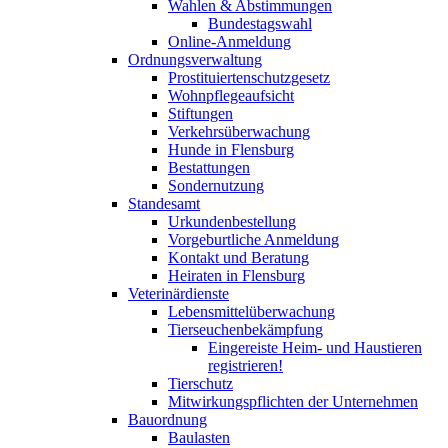
Wahlen & Abstimmungen
Bundestagswahl
Online-Anmeldung
Ordnungsverwaltung
Prostituiertenschutzgesetz
Wohnpflegeaufsicht
Stiftungen
Verkehrsüberwachung
Hunde in Flensburg
Bestattungen
Sondernutzung
Standesamt
Urkundenbestellung
Vorgeburtliche Anmeldung
Kontakt und Beratung
Heiraten in Flensburg
Veterinärdienste
Lebensmittelüberwachung
Tierseuchenbekämpfung
Eingereiste Heim- und Haustieren
registrieren!
Tierschutz
Mitwirkungspflichten der Unternehmen
Bauordnung
Baulasten