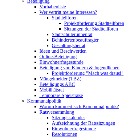
Beteiligung
Vorhabenliste
Wer vertritt meine Interessen?
Stadtteilforen
Projektförderung Stadtteilforen
Sitzungen der Stadtteilforen
Stadtschüler:innenrat
Behindertenbeauftragter
Gestaltungsbeirat
Ideen und Beschwerden
Online-Beteiligung
Einwohnerfragestunde
Beteiligung von Kindern & Jugendlichen
Projektförderung "Mach was draus!"
Mängelmelder (TBZ)
Beteiligungs ABC
Mobilitätsrat
Temporäre Spielstraße
Kommunalpolitik
Worum kümmert sich Kommunalpolitik?
Ratsversammlung
Sitzungskalender
Aufzeichnung der Ratssitzungen
Einwohnerfragestunde
Resolutionen