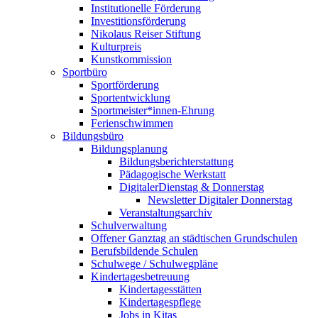
Institutionelle Förderung
Investitionsförderung
Nikolaus Reiser Stiftung
Kulturpreis
Kunstkommission
Sportbüro
Sportförderung
Sportentwicklung
Sportmeister*innen-Ehrung
Ferienschwimmen
Bildungsbüro
Bildungsplanung
Bildungsberichterstattung
Pädagogische Werkstatt
DigitalerDienstag & Donnerstag
Newsletter Digitaler Donnerstag
Veranstaltungsarchiv
Schulverwaltung
Offener Ganztag an städtischen Grundschulen
Berufsbildende Schulen
Schulwege / Schulwegpläne
Kindertagesbetreuung
Kindertagesstätten
Kindertagespflege
Jobs in Kitas