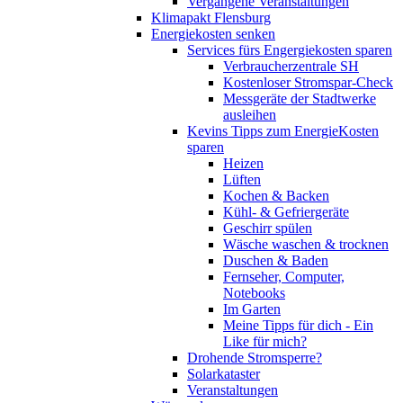
Vergangene Veranstaltungen
Klimapakt Flensburg
Energiekosten senken
Services fürs Engergiekosten sparen
Verbraucherzentrale SH
Kostenloser Stromspar-Check
Messgeräte der Stadtwerke
ausleihen
Kevins Tipps zum EnergieKosten
sparen
Heizen
Lüften
Kochen & Backen
Kühl- & Gefriergeräte
Geschirr spülen
Wäsche waschen & trocknen
Duschen & Baden
Fernseher, Computer,
Notebooks
Im Garten
Meine Tipps für dich - Ein
Like für mich?
Drohende Stromsperre?
Solarkataster
Veranstaltungen