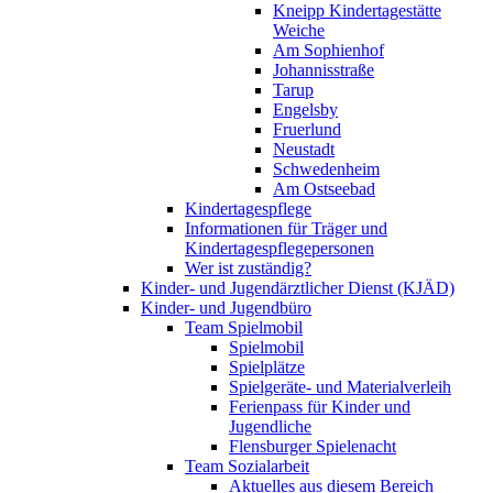
Kneipp Kindertagestätte
Weiche
Am Sophienhof
Johannisstraße
Tarup
Engelsby
Fruerlund
Neustadt
Schwedenheim
Am Ostseebad
Kindertagespflege
Informationen für Träger und
Kindertagespflegepersonen
Wer ist zuständig?
Kinder- und Jugendärztlicher Dienst (KJÄD)
Kinder- und Jugendbüro
Team Spielmobil
Spielmobil
Spielplätze
Spielgeräte- und Materialverleih
Ferienpass für Kinder und
Jugendliche
Flensburger Spielenacht
Team Sozialarbeit
Aktuelles aus diesem Bereich