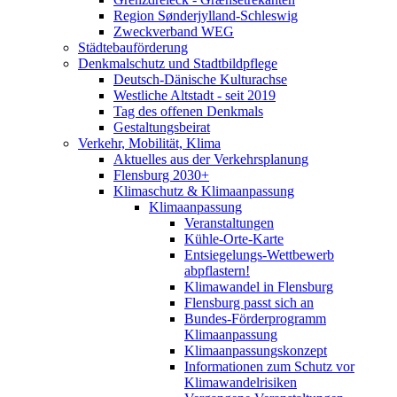
Region Sønderjylland-Schleswig
Zweckverband WEG
Städtebauförderung
Denkmalschutz und Stadtbildpflege
Deutsch-Dänische Kulturachse
Westliche Altstadt - seit 2019
Tag des offenen Denkmals
Gestaltungsbeirat
Verkehr, Mobilität, Klima
Aktuelles aus der Verkehrsplanung
Flensburg 2030+
Klimaschutz & Klimaanpassung
Klimaanpassung
Veranstaltungen
Kühle-Orte-Karte
Entsiegelungs-Wettbewerb
abpflastern!
Klimawandel in Flensburg
Flensburg passt sich an
Bundes-Förderprogramm
Klimaanpassung
Klimaanpassungskonzept
Informationen zum Schutz vor
Klimawandelrisiken