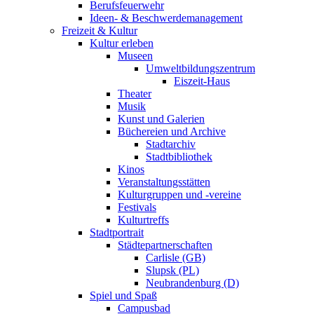
Berufsfeuerwehr
Ideen- & Beschwerdemanagement
Freizeit & Kultur
Kultur erleben
Museen
Umweltbildungszentrum
Eiszeit-Haus
Theater
Musik
Kunst und Galerien
Büchereien und Archive
Stadtarchiv
Stadtbibliothek
Kinos
Veranstaltungsstätten
Kulturgruppen und -vereine
Festivals
Kulturtreffs
Stadtportrait
Städtepartnerschaften
Carlisle (GB)
Slupsk (PL)
Neubrandenburg (D)
Spiel und Spaß
Campusbad