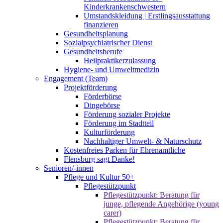
Kinderkrankenschwestern
Umstandskleidung | Erstlingsausstattung
finanzieren
Gesundheitsplanung
Sozialpsychiatrischer Dienst
Gesundheitsberufe
Heilpraktikerzulassung
Hygiene- und Umweltmedizin
Engagement (Team)
Projektförderung
Förderbörse
Dingebörse
Förderung sozialer Projekte
Förderung im Stadtteil
Kulturförderung
Nachhaltiger Umwelt- & Naturschutz
Kostenfreies Parken für Ehrenamtliche
Flensburg sagt Danke!
Senioren/-innen
Pflege und Kultur 50+
Pflegestützpunkt
Pflegestützpunkt: Beratung für
junge, pflegende Angehörige (young
carer)
Pflegestützpunkt: Beratung für