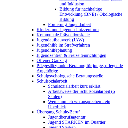
und Inklusion
Bildung für nachhaltige
Entwicklung (BNE) / Ökologische
Bildung
Förderung Jugendarbeit
Kinder- und Jugendschutzzentrum
Kommunale Präventionskette
Jugendaufbauwerk (JAW)
Jugendhilfe im Strafverfahren
Jugendhilfeplanung
Jugendzentren & Freizeiteinrichtungen
Offener Ganztag
Pflegestützpunkt: Beratung für junge, pflegende
Angehörige
Schulpsychologische Beratungsstelle
Schulsozialarbeit
Schulsozialarbeit kurz erklärt
Arbeitsweise der Schulsozialarbeit (6
Säulen)
Wen kann ich wo ansprechen - ein
Überblick
Übergang Schule-Beruf
Jugendberufsagentur
Jugend STÄRKEN im Quartier
Jugend Stärken