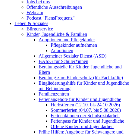
Jobs bei uns
Öffentliche Ausschreibungen
Webcam
Podcast "FlensFrequenz"
Leben & Soziales
Bürgerservice
Kinder, Jugendliche & Familien
Adoptionen und Pflegekinder
Pflegekinder aufnehmen
Adoptionen
Allgemeiner Sozialer Dienst (ASD)
BAföG für Schüler*innen
Beratungsstelle für Kinder, Jugendliche und
Eltern
Beratung zum Kinderschutz (für Fachkräfte)
Eingliederungshilfe für Kinder und Jugendliche
mit Behinderung
Familienzentren
Ferienangebote für Kinder und Jugendliche
Herbstferien (12.10. bis 24.10.2026)
Sommerferien (04.07. bis 5.08.2026)
Ferienaktionen der Schulsozialarbeit
Ferienpass für Kinder und Jugendliche
Offene Kinder- und Jugendarbeit
Frühe Hilfen: Angebote für Schwangere und