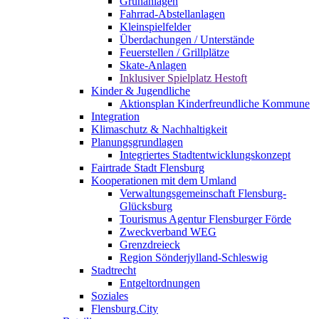
Grünanlagen
Fahrrad-Abstellanlagen
Kleinspielfelder
Überdachungen / Unterstände
Feuerstellen / Grillplätze
Skate-Anlagen
Inklusiver Spielplatz Hestoft
Kinder & Jugendliche
Aktionsplan Kinderfreundliche Kommune
Integration
Klimaschutz & Nachhaltigkeit
Planungsgrundlagen
Integriertes Stadtentwicklungskonzept
Fairtrade Stadt Flensburg
Kooperationen mit dem Umland
Verwaltungsgemeinschaft Flensburg-
Glücksburg
Tourismus Agentur Flensburger Förde
Zweckverband WEG
Grenzdreieck
Region Sönderjylland-Schleswig
Stadtrecht
Entgeltordnungen
Soziales
Flensburg.City