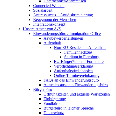
Unternehmen-Stammtisch
Connected Women
Sozialarbeit
Antirassismus + Antidiskriminierung
Begegnung der Menschen
Integrationskonzept
Unsere Ämter von A-Z
Einwanderungsbüro / Immigration Office
Asylbewerberleistungen
Aufenthalt
Non-EU-Residents - Aufenthalt
Familiennachzug
Studium in Flensburg
EU-Bürger*innen - Formulare
Verpflichtungserklärung
Aufenthaltstitel abholen
Online-Terminvereinbarung
FAQs an das Einwanderungsbüro
Aktuelles aus dem Einwanderungsbüro
Bürgerbüro
Öffnungszeiten und aktuelle Wartezeiten
Einbürgerung
Fundbüro
Bürgerbüro in leichter Sprache
Datenschutz