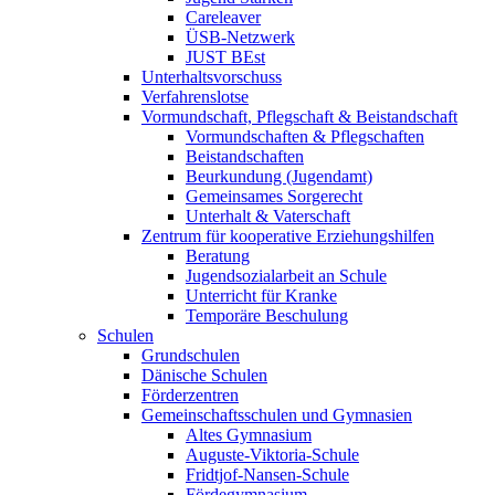
Careleaver
ÜSB-Netzwerk
JUST BEst
Unterhaltsvorschuss
Verfahrenslotse
Vormundschaft, Pflegschaft & Beistandschaft
Vormundschaften & Pflegschaften
Beistandschaften
Beurkundung (Jugendamt)
Gemeinsames Sorgerecht
Unterhalt & Vaterschaft
Zentrum für kooperative Erziehungshilfen
Beratung
Jugendsozialarbeit an Schule
Unterricht für Kranke
Temporäre Beschulung
Schulen
Grundschulen
Dänische Schulen
Förderzentren
Gemeinschaftsschulen und Gymnasien
Altes Gymnasium
Auguste-Viktoria-Schule
Fridtjof-Nansen-Schule
Fördegymnasium