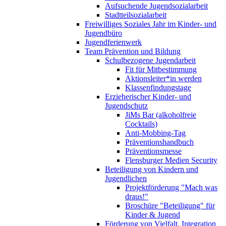
Aufsuchende Jugendsozialarbeit
Stadtteilsozialarbeit
Freiwilliges Soziales Jahr im Kinder- und
Jugendbüro
Jugendferienwerk
Team Prävention und Bildung
Schulbezogene Jugendarbeit
Fit für Mitbestimmung
Aktionsleiter*in werden
Klassenfindungstage
Erzieherischer Kinder- und
Jugendschutz
JiMs Bar (alkoholfreie
Cocktails)
Anti-Mobbing-Tag
Präventionshandbuch
Präventionsmesse
Flensburger Medien Security
Beteiligung von Kindern und
Jugendlichen
Projektförderung "Mach was
draus!"
Broschüre "Beteiligung" für
Kinder & Jugend
Förderung von Vielfalt, Integration