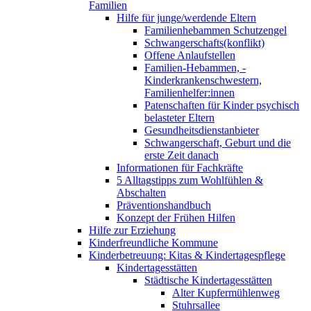
Familien
Hilfe für junge/werdende Eltern
Familienhebammen Schutzengel
Schwangerschafts(konflikt)
Offene Anlaufstellen
Familien-Hebammen, -
Kinderkrankenschwestern,
Familienhelfer:innen
Patenschaften für Kinder psychisch
belasteter Eltern
Gesundheitsdienstanbieter
Schwangerschaft, Geburt und die
erste Zeit danach
Informationen für Fachkräfte
5 Alltagstipps zum Wohlfühlen &
Abschalten
Präventionshandbuch
Konzept der Frühen Hilfen
Hilfe zur Erziehung
Kinderfreundliche Kommune
Kinderbetreuung: Kitas & Kindertagespflege
Kindertagesstätten
Städtische Kindertagesstätten
Alter Kupfermühlenweg
Stuhrsallee