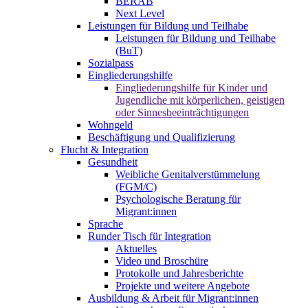
BERAB
Next Level
Leistungen für Bildung und Teilhabe
Leistungen für Bildung und Teilhabe
(BuT)
Sozialpass
Eingliederungshilfe
Eingliederungshilfe für Kinder und
Jugendliche mit körperlichen, geistigen
oder Sinnesbeeinträchtigungen
Wohngeld
Beschäftigung und Qualifizierung
Flucht & Integration
Gesundheit
Weibliche Genitalverstümmelung
(FGM/C)
Psychologische Beratung für
Migrant:innen
Sprache
Runder Tisch für Integration
Aktuelles
Video und Broschüre
Protokolle und Jahresberichte
Projekte und weitere Angebote
Ausbildung & Arbeit für Migrant:innen