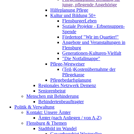
junge, pflegende Angehörige
Hilfeplanung Pflege
Kultur und Bildung 50+
FlensburgerLeben
Soziale Projekte - Erbsensuppen-
Spende
Fördertopf "Wir im Quartier!"
Angebote und Veranstaltungen in
Flensburg
Generationen-Kulturen-Vielfalt
"Die Notfallmappe"
Pflege-Wegweiser
(Teil-)Kostenübernahme der
Pflegekasse
Pflegebedarfsplanung
Regionales Netzwerk Demenz
Seniorenbeirat
Menschen mit Behinderung
Behindertenbeauftragter
Politik & Verwaltung
Kontakt: Unsere Ämter
Ämter (nach Anliegen / von A-Z)
Flensburg & Themen
Stadtbild im Wandel
Gewerbegebiet Westerallee