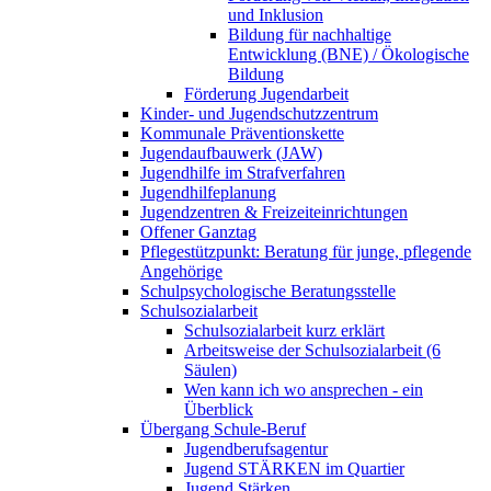
und Inklusion
Bildung für nachhaltige
Entwicklung (BNE) / Ökologische
Bildung
Förderung Jugendarbeit
Kinder- und Jugendschutzzentrum
Kommunale Präventionskette
Jugendaufbauwerk (JAW)
Jugendhilfe im Strafverfahren
Jugendhilfeplanung
Jugendzentren & Freizeiteinrichtungen
Offener Ganztag
Pflegestützpunkt: Beratung für junge, pflegende
Angehörige
Schulpsychologische Beratungsstelle
Schulsozialarbeit
Schulsozialarbeit kurz erklärt
Arbeitsweise der Schulsozialarbeit (6
Säulen)
Wen kann ich wo ansprechen - ein
Überblick
Übergang Schule-Beruf
Jugendberufsagentur
Jugend STÄRKEN im Quartier
Jugend Stärken