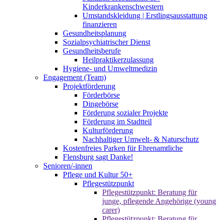
Kinderkrankenschwestern
Umstandskleidung | Erstlingsausstattung
finanzieren
Gesundheitsplanung
Sozialpsychiatrischer Dienst
Gesundheitsberufe
Heilpraktikerzulassung
Hygiene- und Umweltmedizin
Engagement (Team)
Projektförderung
Förderbörse
Dingebörse
Förderung sozialer Projekte
Förderung im Stadtteil
Kulturförderung
Nachhaltiger Umwelt- & Naturschutz
Kostenfreies Parken für Ehrenamtliche
Flensburg sagt Danke!
Senioren/-innen
Pflege und Kultur 50+
Pflegestützpunkt
Pflegestützpunkt: Beratung für
junge, pflegende Angehörige (young
carer)
Pflegestützpunkt: Beratung für