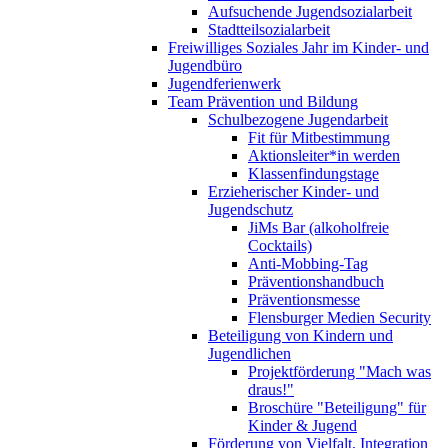
Aufsuchende Jugendsozialarbeit
Stadtteilsozialarbeit
Freiwilliges Soziales Jahr im Kinder- und
Jugendbüro
Jugendferienwerk
Team Prävention und Bildung
Schulbezogene Jugendarbeit
Fit für Mitbestimmung
Aktionsleiter*in werden
Klassenfindungstage
Erzieherischer Kinder- und
Jugendschutz
JiMs Bar (alkoholfreie
Cocktails)
Anti-Mobbing-Tag
Präventionshandbuch
Präventionsmesse
Flensburger Medien Security
Beteiligung von Kindern und
Jugendlichen
Projektförderung "Mach was
draus!"
Broschüre "Beteiligung" für
Kinder & Jugend
Förderung von Vielfalt, Integration