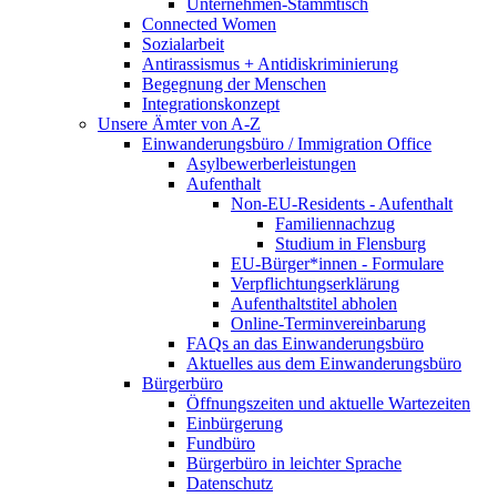
Unternehmen-Stammtisch
Connected Women
Sozialarbeit
Antirassismus + Antidiskriminierung
Begegnung der Menschen
Integrationskonzept
Unsere Ämter von A-Z
Einwanderungsbüro / Immigration Office
Asylbewerberleistungen
Aufenthalt
Non-EU-Residents - Aufenthalt
Familiennachzug
Studium in Flensburg
EU-Bürger*innen - Formulare
Verpflichtungserklärung
Aufenthaltstitel abholen
Online-Terminvereinbarung
FAQs an das Einwanderungsbüro
Aktuelles aus dem Einwanderungsbüro
Bürgerbüro
Öffnungszeiten und aktuelle Wartezeiten
Einbürgerung
Fundbüro
Bürgerbüro in leichter Sprache
Datenschutz