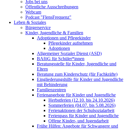
Jobs bei uns
Öffentliche Ausschreibungen
Webcam
Podcast "FlensFrequenz"
Leben & Soziales
Bürgerservice
Kinder, Jugendliche & Familien
Adoptionen und Pflegekinder
Pflegekinder aufnehmen
Adoptionen
Allgemeiner Sozialer Dienst (ASD)
BAföG für Schüler*innen
Beratungsstelle für Kinder, Jugendliche und
Eltern
Beratung zum Kinderschutz (für Fachkräfte)
Eingliederungshilfe für Kinder und Jugendliche
mit Behinderung
Familienzentren
Ferienangebote für Kinder und Jugendliche
Herbstferien (12.10. bis 24.10.2026)
Sommerferien (04.07. bis 5.08.2026)
Ferienaktionen der Schulsozialarbeit
Ferienpass für Kinder und Jugendliche
Offene Kinder- und Jugendarbeit
Frühe Hilfen: Angebote für Schwangere und