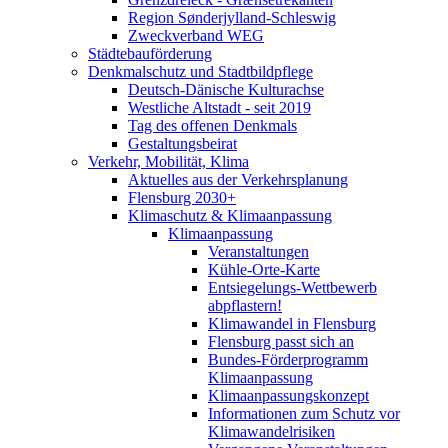
Region Sønderjylland-Schleswig
Zweckverband WEG
Städtebauförderung
Denkmalschutz und Stadtbildpflege
Deutsch-Dänische Kulturachse
Westliche Altstadt - seit 2019
Tag des offenen Denkmals
Gestaltungsbeirat
Verkehr, Mobilität, Klima
Aktuelles aus der Verkehrsplanung
Flensburg 2030+
Klimaschutz & Klimaanpassung
Klimaanpassung
Veranstaltungen
Kühle-Orte-Karte
Entsiegelungs-Wettbewerb
abpflastern!
Klimawandel in Flensburg
Flensburg passt sich an
Bundes-Förderprogramm
Klimaanpassung
Klimaanpassungskonzept
Informationen zum Schutz vor
Klimawandelrisiken