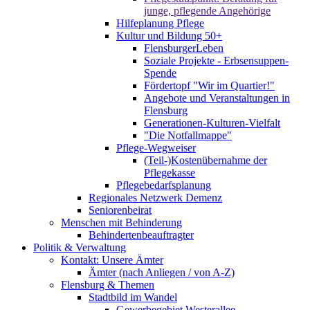
junge, pflegende Angehörige
Hilfeplanung Pflege
Kultur und Bildung 50+
FlensburgerLeben
Soziale Projekte - Erbsensuppen-
Spende
Fördertopf "Wir im Quartier!"
Angebote und Veranstaltungen in
Flensburg
Generationen-Kulturen-Vielfalt
"Die Notfallmappe"
Pflege-Wegweiser
(Teil-)Kostenübernahme der
Pflegekasse
Pflegebedarfsplanung
Regionales Netzwerk Demenz
Seniorenbeirat
Menschen mit Behinderung
Behindertenbeauftragter
Politik & Verwaltung
Kontakt: Unsere Ämter
Ämter (nach Anliegen / von A-Z)
Flensburg & Themen
Stadtbild im Wandel
Gewerbegebiet Westerallee