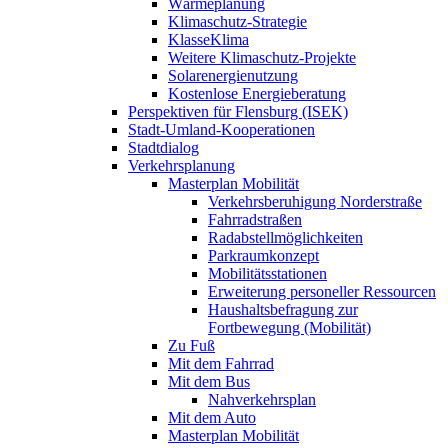
Wärmeplanung
Klimaschutz-Strategie
KlasseKlima
Weitere Klimaschutz-Projekte
Solarenergienutzung
Kostenlose Energieberatung
Perspektiven für Flensburg (ISEK)
Stadt-Umland-Kooperationen
Stadtdialog
Verkehrsplanung
Masterplan Mobilität
Verkehrsberuhigung Norderstraße
Fahrradstraßen
Radabstellmöglichkeiten
Parkraumkonzept
Mobilitätsstationen
Erweiterung personeller Ressourcen
Haushaltsbefragung zur
Fortbewegung (Mobilität)
Zu Fuß
Mit dem Fahrrad
Mit dem Bus
Nahverkehrsplan
Mit dem Auto
Masterplan Mobilität