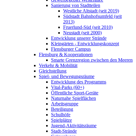
Sanierung von Stadtteilen
Westliche Altstadt (seit 2019)
Südstadt Bahnhofsumfeld (seit
2013)
Fruerlund-Süd (seit 2010)
Neustadt (seit 2000)
Entwicklung unserer Strände
Kleingärten - Entwicklungskonzept
Flensburger Campus
Flensburg & Kooperationen
Smarte Grenzregion zwischen den Meeren
Verkehr & Mobilität
Gleichstellung
Spiel- und Bewegungsräume
Entwicklung des Programms
Vital-Parks (60+)
Öffentliche Sport-Geräte
Naturnahe Spielflächen
Arbeitsgruppe
Beteiligung
Schulhöfe
Spielplätze
Jugend-Aktivitätsräume
Stadt-Strände