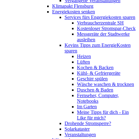
Vergangene Veranstaltungen
Klimapakt Flensburg
Energiekosten senken
Services fürs Engergiekosten sparen
Verbraucherzentrale SH
Kostenloser Stromspar-Check
Messgeräte der Stadtwerke
ausleihen
Kevins Tipps zum EnergieKosten
sparen
Heizen
Lüften
Kochen & Backen
Kühl- & Gefriergeräte
Geschirr spülen
Wäsche waschen & trocknen
Duschen & Baden
Fernseher, Computer,
Notebooks
Im Garten
Meine Tipps für dich - Ein
Like für mich?
Drohende Stromsperre?
Solarkataster
Veranstaltungen