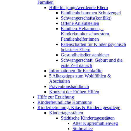
Familien
Hilfe für junge/werdende Eltern
Familienhebammen Schutzengel
Schwangerschafts(konflikt)
Offene Anlaufstellen
Familien-Hebammen, -
Kinderkrankenschwestern,
Familienhelfer:innen
Patenschaften für Kinder psychisch
belasteter Eltern
Gesundheitsdienstanbieter
Schwangerschaft, Geburt und die
erste Zeit danach
Informationen für Fachkräfte
5 Alltagstipps zum Wohlfühlen &
Abschalten
Präventionshandbuch
Konzept der Frühen Hilfen
Hilfe zur Erziehung
Kinderfreundliche Kommune
Kinderbetreuung: Kitas & Kindertagespflege
Kindertagesstätten
Städtische Kindertagesstätten
Alter Kupfermühlenweg
Stuhrsallee