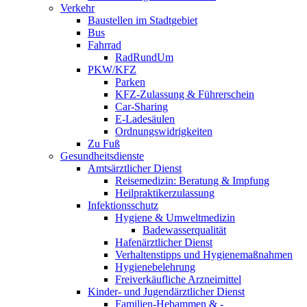
Verkehr
Baustellen im Stadtgebiet
Bus
Fahrrad
RadRundUm
PKW/KFZ
Parken
KFZ-Zulassung & Führerschein
Car-Sharing
E-Ladesäulen
Ordnungswidrigkeiten
Zu Fuß
Gesundheitsdienste
Amtsärztlicher Dienst
Reisemedizin: Beratung & Impfung
Heilpraktikerzulassung
Infektionsschutz
Hygiene & Umweltmedizin
Badewasserqualität
Hafenärztlicher Dienst
Verhaltenstipps und Hygienemaßnahmen
Hygienebelehrung
Freiverkäufliche Arzneimittel
Kinder- und Jugendärztlicher Dienst
Familien-Hebammen & -