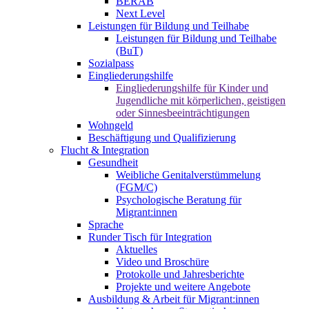
BERAB
Next Level
Leistungen für Bildung und Teilhabe
Leistungen für Bildung und Teilhabe
(BuT)
Sozialpass
Eingliederungshilfe
Eingliederungshilfe für Kinder und
Jugendliche mit körperlichen, geistigen
oder Sinnesbeeinträchtigungen
Wohngeld
Beschäftigung und Qualifizierung
Flucht & Integration
Gesundheit
Weibliche Genitalverstümmelung
(FGM/C)
Psychologische Beratung für
Migrant:innen
Sprache
Runder Tisch für Integration
Aktuelles
Video und Broschüre
Protokolle und Jahresberichte
Projekte und weitere Angebote
Ausbildung & Arbeit für Migrant:innen