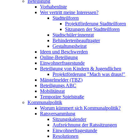
Beteiligung
Vorhabenliste
Wer vertritt meine Interessen?
Stadtteilforen
Projektförderung Stadtteilforen
Sitzungen der Stadtteilforen
Stadtschüler:innenrat
Behindertenbeauftragter
Gestaltungsbeirat
Ideen und Beschwerden
Online-Beteiligung
Einwohnerfragestunde
Beteiligung von Kindern & Jugendlichen
Projektförderung "Mach was draus!"
Mängelmelder (TBZ)
Beteiligungs ABC
Mobilitätsrat
Temporäre Spielstraße
Kommunalpolitik
Worum kümmert sich Kommunalpolitik?
Ratsversammlung
Sitzungskalender
Aufzeichnung der Ratssitzungen
Einwohnerfragestunde
Resolutionen