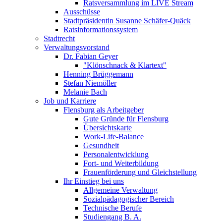
Ratsversammlung im LIVE Stream
Ausschüsse
Stadtpräsidentin Susanne Schäfer-Quäck
Ratsinformationssystem
Stadtrecht
Verwaltungsvorstand
Dr. Fabian Geyer
"Klönschnack & Klartext"
Henning Brüggemann
Stefan Niemöller
Melanie Bach
Job und Karriere
Flensburg als Arbeitgeber
Gute Gründe für Flensburg
Übersichtskarte
Work-Life-Balance
Gesundheit
Personalentwicklung
Fort- und Weiterbildung
Frauenförderung und Gleichstellung
Ihr Einstieg bei uns
Allgemeine Verwaltung
Sozialpädagogischer Bereich
Technische Berufe
Studiengang B. A.