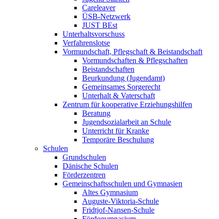
Careleaver
ÜSB-Netzwerk
JUST BEst
Unterhaltsvorschuss
Verfahrenslotse
Vormundschaft, Pflegschaft & Beistandschaft
Vormundschaften & Pflegschaften
Beistandschaften
Beurkundung (Jugendamt)
Gemeinsames Sorgerecht
Unterhalt & Vaterschaft
Zentrum für kooperative Erziehungshilfen
Beratung
Jugendsozialarbeit an Schule
Unterricht für Kranke
Temporäre Beschulung
Schulen
Grundschulen
Dänische Schulen
Förderzentren
Gemeinschaftsschulen und Gymnasien
Altes Gymnasium
Auguste-Viktoria-Schule
Fridtjof-Nansen-Schule
Fördegymnasium