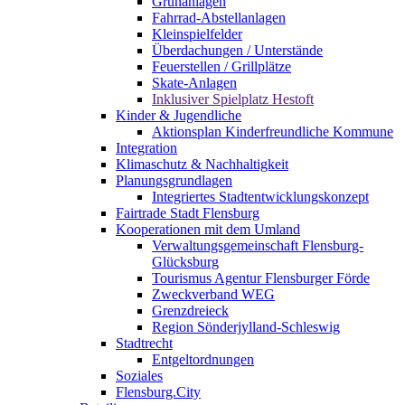
Grünanlagen
Fahrrad-Abstellanlagen
Kleinspielfelder
Überdachungen / Unterstände
Feuerstellen / Grillplätze
Skate-Anlagen
Inklusiver Spielplatz Hestoft
Kinder & Jugendliche
Aktionsplan Kinderfreundliche Kommune
Integration
Klimaschutz & Nachhaltigkeit
Planungsgrundlagen
Integriertes Stadtentwicklungskonzept
Fairtrade Stadt Flensburg
Kooperationen mit dem Umland
Verwaltungsgemeinschaft Flensburg-
Glücksburg
Tourismus Agentur Flensburger Förde
Zweckverband WEG
Grenzdreieck
Region Sönderjylland-Schleswig
Stadtrecht
Entgeltordnungen
Soziales
Flensburg.City