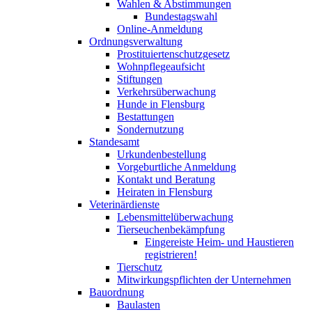
Wahlen & Abstimmungen
Bundestagswahl
Online-Anmeldung
Ordnungsverwaltung
Prostituiertenschutzgesetz
Wohnpflegeaufsicht
Stiftungen
Verkehrsüberwachung
Hunde in Flensburg
Bestattungen
Sondernutzung
Standesamt
Urkundenbestellung
Vorgeburtliche Anmeldung
Kontakt und Beratung
Heiraten in Flensburg
Veterinärdienste
Lebensmittelüberwachung
Tierseuchenbekämpfung
Eingereiste Heim- und Haustieren
registrieren!
Tierschutz
Mitwirkungspflichten der Unternehmen
Bauordnung
Baulasten