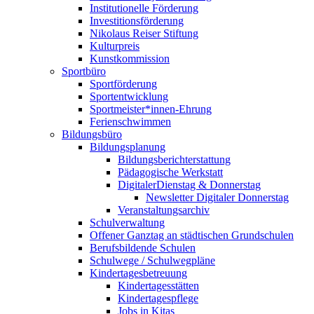
Institutionelle Förderung
Investitionsförderung
Nikolaus Reiser Stiftung
Kulturpreis
Kunstkommission
Sportbüro
Sportförderung
Sportentwicklung
Sportmeister*innen-Ehrung
Ferienschwimmen
Bildungsbüro
Bildungsplanung
Bildungsberichterstattung
Pädagogische Werkstatt
DigitalerDienstag & Donnerstag
Newsletter Digitaler Donnerstag
Veranstaltungsarchiv
Schulverwaltung
Offener Ganztag an städtischen Grundschulen
Berufsbildende Schulen
Schulwege / Schulwegpläne
Kindertagesbetreuung
Kindertagesstätten
Kindertagespflege
Jobs in Kitas