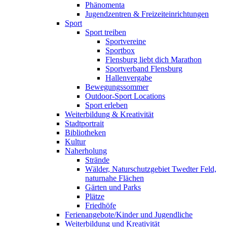
Phänomenta
Jugendzentren & Freizeiteinrichtungen
Sport
Sport treiben
Sportvereine
Sportbox
Flensburg liebt dich Marathon
Sportverband Flensburg
Hallenvergabe
Bewegungssommer
Outdoor-Sport Locations
Sport erleben
Weiterbildung & Kreativität
Stadtportrait
Bibliotheken
Kultur
Naherholung
Strände
Wälder, Naturschutzgebiet Twedter Feld,
naturnahe Flächen
Gärten und Parks
Plätze
Friedhöfe
Ferienangebote/Kinder und Jugendliche
Weiterbildung und Kreativität