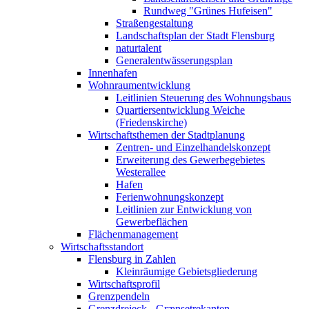
Rundweg "Grünes Hufeisen"
Straßengestaltung
Landschaftsplan der Stadt Flensburg
naturtalent
Generalentwässerungsplan
Innenhafen
Wohnraumentwicklung
Leitlinien Steuerung des Wohnungsbaus
Quartiersentwicklung Weiche
(Friedenskirche)
Wirtschaftsthemen der Stadtplanung
Zentren- und Einzelhandelskonzept
Erweiterung des Gewerbegebietes
Westerallee
Hafen
Ferienwohnungskonzept
Leitlinien zur Entwicklung von
Gewerbeflächen
Flächenmanagement
Wirtschaftsstandort
Flensburg in Zahlen
Kleinräumige Gebietsgliederung
Wirtschaftsprofil
Grenzpendeln
Grenzdreieck - Grænsetrekanten