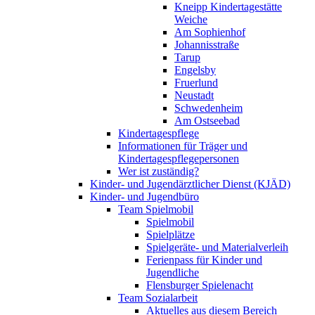
Kneipp Kindertagestätte
Weiche
Am Sophienhof
Johannisstraße
Tarup
Engelsby
Fruerlund
Neustadt
Schwedenheim
Am Ostseebad
Kindertagespflege
Informationen für Träger und
Kindertagespflegepersonen
Wer ist zuständig?
Kinder- und Jugendärztlicher Dienst (KJÄD)
Kinder- und Jugendbüro
Team Spielmobil
Spielmobil
Spielplätze
Spielgeräte- und Materialverleih
Ferienpass für Kinder und
Jugendliche
Flensburger Spielenacht
Team Sozialarbeit
Aktuelles aus diesem Bereich