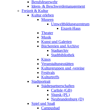
Berufsfeuerwehr
Ideen- & Beschwerdemanagement
Freizeit & Kultur
Kultur erleben
Museen
Umweltbildungszentrum
Eiszeit-Haus
Theater
Musik
Kunst und Galerien
Büchereien und Archive
Stadtarchiv
Stadtbibliothek
Kinos
Veranstaltungsstätten
Kulturgruppen und -vereine
Festivals
Kulturtreffs
Stadtportrait
Städtepartnerschaften
Carlisle (GB)
Slupsk (PL)
Neubrandenburg (D)
Spiel und Spaß
Campusbad